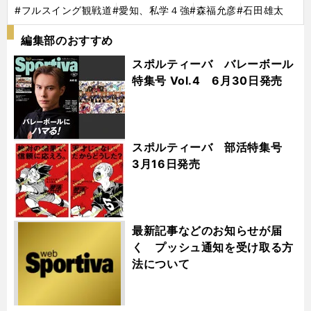
#フルスイング観戦道
#愛知、私学４強
#森福允彦
#石田雄太
編集部のおすすめ
スポルティーバ バレーボール
特集号 Vol.4 6月30日発売
スポルティーバ 部活特集号
3月16日発売
最新記事などのお知らせが届
く プッシュ通知を受け取る方
法について