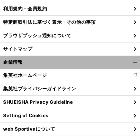
利用規約・会員規約
特定商取引法に基づく表示・その他の事項
ブラウザプッシュ通知について
サイトマップ
企業情報
開
く/
集英社ホームページ
新
閉
し
じ
集英社プライバシーガイドライン
い
る
ウ
SHUEISHA Privacy Guideline
ィ
ン
Setting of Cookies
ド
ウ
web Sportivaについて
で
開