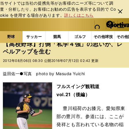
当サイトでは当社の提携先等がお客様のニーズ等について調
査・分析したり、お客様にお勧めの広告を表⽰する⽬的で Co
閉じ
okie を使⽤する場合があります。
詳しくはこちら
る
マイペ
web Sportiva (webスポルティーバ)
検索
メニュ
we
ー
野球の記事一覧
高校野球他
【高校野球】打倒「私
b
ジ
野球
サッカー
競馬
ゴルフ
その他球技
その他
ス
【高校野球】打倒「私学４強」の思いが、レ
ポ
ベルアップを生む
ル
テ
2012年08月06日 08:30 公開
2016年07月12日 02:42 更新
ィ
ー
益田佑一●写真 photo by Masuda Yuichi
バ
フルスイング観戦道
vol.21（後編）
豊川稲荷のお膝元、愛知県東
部の豊川市。参道には、ここが
発祥とも言われている名物の稲