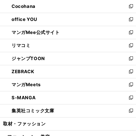
ン
し
Cocohana
く
で
ド
い
新
開
ウ
ウ
し
office YOU
く
で
ィ
い
新
開
ン
ウ
し
マンガMee公式サイト
く
ド
ィ
い
新
ウ
ン
ウ
し
リマコミ
で
ド
ィ
い
新
開
ウ
ン
ウ
し
ジャンプTOON
く
で
ド
ィ
い
新
開
ウ
ン
ウ
し
ZEBRACK
く
で
ド
ィ
い
新
開
ウ
ン
ウ
し
マンガMeets
く
で
ド
ィ
い
新
開
ウ
ン
ウ
し
S-MANGA
く
で
ド
ィ
い
新
開
ウ
ン
ウ
し
集英社コミック文庫
く
で
ド
ィ
い
新
開
ウ
ン
ウ
し
取材・ファッション
く
で
ド
ィ
い
開
ウ
ン
ウ