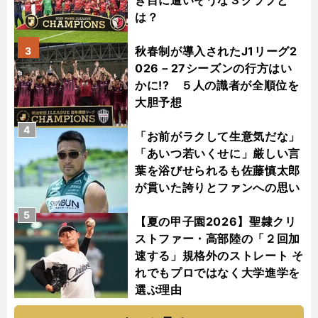
き目に遭いそうな３クラブと
は？
秋春制が導入されたJ1リーグ2
3
026－27シーズンの行方はい
かに!? ５人の識者が全順位を
大胆予想
4
「お前がラクして生意気だな」
「あいつ若いくせに」厳しい言
葉を浴びせられるも佐藤慎太郎
が貫いた誇りとファンへの思い
5
【夏の甲子園2026】聖隷クリ
ストファー・高部陸の「２回加
速する」規格外のストレート そ
れでもプロではなく大学進学を
選ぶ理由