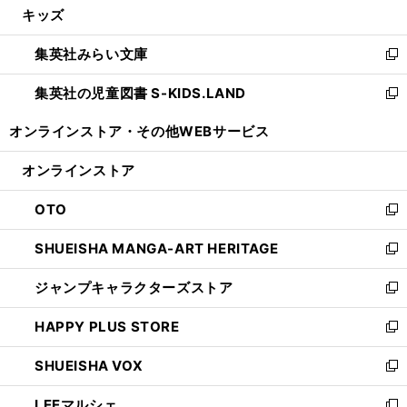
キッズ
く
で
ド
ィ
い
開
ウ
ン
ウ
集英社みらい文庫
く
で
ド
ィ
新
開
ウ
ン
し
集英社の児童図書 S-KIDS.LAND
く
で
ド
い
新
開
ウ
ウ
し
オンラインストア・
その他WEBサービス
く
で
ィ
い
開
ン
ウ
オンラインストア
く
ド
ィ
ウ
ン
OTO
で
ド
新
開
ウ
し
SHUEISHA MANGA-ART HERITAGE
く
で
い
新
開
ウ
し
ジャンプキャラクターズストア
く
ィ
い
新
ン
ウ
し
HAPPY PLUS STORE
ド
ィ
い
新
ウ
ン
ウ
し
SHUEISHA VOX
で
ド
ィ
い
新
開
ウ
ン
ウ
し
LEEマルシェ
く
で
ド
ィ