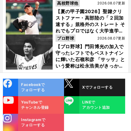
高校野球他
2026.08.07更新
【夏の甲子園2026】聖隷クリ
ストファー・高部陸の「２回加
速する」規格外のストレート そ
れでもプロではなく大学進学を
選ぶ理由
プロ野球
2026.08.07更新
【プロ野球】門田博光の加入で
守ったレフトでもベストナイン
に輝いた石嶺和彦 「サッサ」と
いう愛称は松永浩美がきっか
け？
cebo
X
Facebookで
Xでフォローする
ok
フォローする
uTube
LINE
YouTubeで
LINEで
チャンネル登録
アカウント追加
stagra
Instagramで
m
フォローする