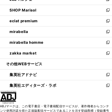
い
新
開
ウ
ン
ウ
し
SHOP Marisol
く
で
ド
ィ
い
新
開
ウ
ン
ウ
し
eclat premium
く
で
ド
ィ
い
新
開
ウ
ン
ウ
し
mirabella
く
で
ド
ィ
い
新
開
ウ
ン
ウ
し
mirabella homme
く
で
ド
ィ
い
新
開
ウ
ン
ウ
し
zakka market
く
で
ド
ィ
い
新
開
ウ
ン
ウ
し
その他WEBサービス
く
で
ド
ィ
い
開
ウ
ン
ウ
集英社アドナビ
く
で
ド
ィ
新
開
ウ
ン
し
集英社エディターズ・ラボ
く
で
ド
い
新
開
ウ
ウ
し
く
で
ィ
い
開
ン
ウ
ABJマークは、この電子書店・電子書籍配信サービスが、著作権者からコンテ
く
ド
ィ
ンツ使用許諾を得た正規版配信サービスであることを示す登録商標（登録番号