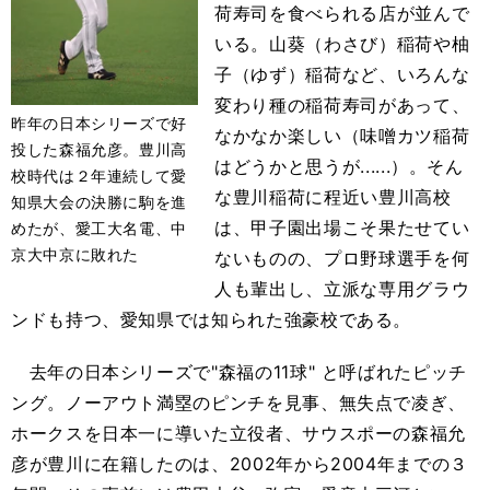
荷寿司を食べられる店が並んで
いる。山葵（わさび）稲荷や柚
子（ゆず）稲荷など、いろんな
変わり種の稲荷寿司があって、
昨年の日本シリーズで好
なかなか楽しい（味噌カツ稲荷
投した森福允彦。豊川高
はどうかと思うが......）。そん
校時代は２年連続して愛
な豊川稲荷に程近い豊川高校
知県大会の決勝に駒を進
は、甲子園出場こそ果たせてい
めたが、愛工大名電、中
京大中京に敗れた
ないものの、プロ野球選手を何
人も輩出し、立派な専用グラウ
ンドも持つ、愛知県では知られた強豪校である。
去年の日本シリーズで"森福の11球" と呼ばれたピッチ
ング。ノーアウト満塁のピンチを見事、無失点で凌ぎ、
ホークスを日本一に導いた立役者、サウスポーの森福允
彦が豊川に在籍したのは、2002年から2004年までの３