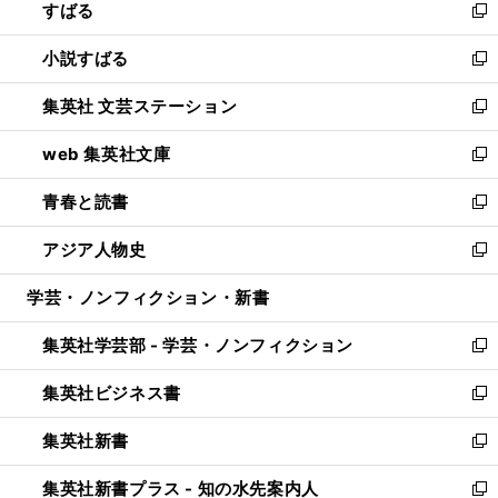
すばる
く
で
ド
新
開
ウ
し
小説すばる
く
で
い
新
開
ウ
し
集英社 文芸ステーション
く
ィ
い
新
ン
ウ
し
web 集英社文庫
ド
ィ
い
新
ウ
ン
ウ
し
青春と読書
で
ド
ィ
い
新
開
ウ
ン
ウ
し
アジア人物史
く
で
ド
ィ
い
新
開
ウ
ン
ウ
し
学芸・ノンフィクション・新書
く
で
ド
ィ
い
開
ウ
ン
ウ
集英社学芸部 - 学芸・ノンフィクション
く
で
ド
ィ
新
開
ウ
ン
し
集英社ビジネス書
く
で
ド
い
新
開
ウ
ウ
し
集英社新書
く
で
ィ
い
新
開
ン
ウ
し
集英社新書プラス - 知の水先案内人
く
ド
ィ
い
新