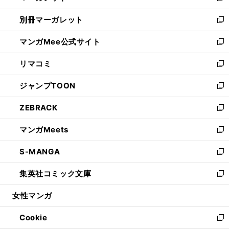
開
ウ
ウ
し
別冊マーガレット
く
で
ィ
い
新
開
ン
ウ
し
マンガMee公式サイト
く
ド
ィ
い
新
ウ
ン
ウ
し
リマコミ
で
ド
ィ
い
新
開
ウ
ン
ウ
し
ジャンプTOON
く
で
ド
ィ
い
新
開
ウ
ン
ウ
し
ZEBRACK
く
で
ド
ィ
い
新
開
ウ
ン
ウ
し
マンガMeets
く
で
ド
ィ
い
新
開
ウ
ン
ウ
し
S-MANGA
く
で
ド
ィ
い
新
開
ウ
ン
ウ
し
集英社コミック文庫
く
で
ド
ィ
い
新
開
ウ
ン
ウ
し
女性マンガ
く
で
ド
ィ
い
開
ウ
ン
ウ
Cookie
く
で
ド
ィ
新
開
ウ