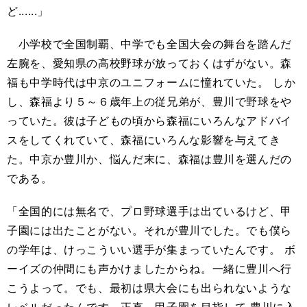
ど......」
小学校で全国制覇、中学でも全国大会の舞台を踏んだ
左腕を、愛知県の高校野球が放っておくはずがない。森
福も中学時代は中京のユニフォームに憧れていた。 しか
し、森福より５～６歳年上の従兄弟が、豊川で野球をや
っていた。彼は子どもの頃から森福にいろんなアドバイ
スをしてくれていて、森福にいろんな影響を与えてき
た。中京か豊川か、悩んだ末に、森福は豊川を選んだの
である。
「全国的には無名で、プロ野球選手は出ているけど、甲
子園には出たことがない。それが豊川でした。でも僕ら
の学年は、けっこういい選手が集まっていたんです。 ボ
ーイズの仲間にも声かけましたからね。一緒に豊川へ行
こうよって。でも、最初は県大会にも出られないような