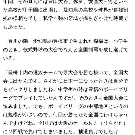
年間。その直前には豊田大谷、弥富、愛産大三河といっ
た高校が甲子園に出場し、愛知県の高校や球界が群雄割
拠の様相を呈し、私学４強の牙城が揺らぎかけた時期で
もあった。
豊川の隣、愛知県の豊橋市で生まれた森福は、小学生
のとき、軟式野球の大会でなんと全国制覇を成し遂げて
いる。
「豊橋市内の選抜チームで県大会を勝ち抜いて、全国大
会に出たんです。さすがに日本一になったときは自分で
もビックリしましたね。中学生の時は豊橋のボーイズリ
ーグでプレイしていたんですが、そのときも全国大会に
進みました。でも、ボーイズリーグの中部地区というの
は規模が小さいので、何回か勝ったら全国に行けちゃう
んですけどね。全国では大阪のオール枚方（ひらかた）
に２回戦で負けてしまいました。抽選負けでしたけ