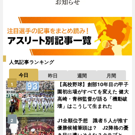
人気記事ランキング
今日
昨日
週間
月間
【高校野球】創部10年目の甲子
1
園初出場がすべてを変えた 健大
高崎・青栁監督が語る「機動破
壊」はこうして生まれた
J1全順位予想 識者５人が推す
2
優勝候補筆頭は？ J2降格の憂