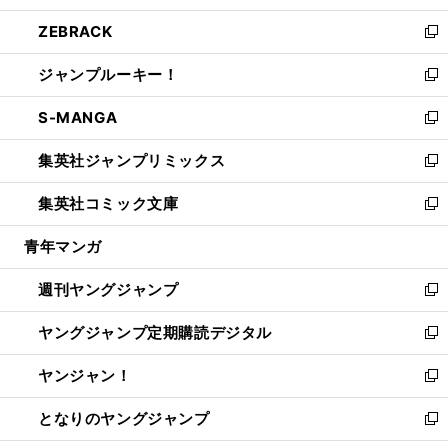
開
ウ
ン
ウ
し
ZEBRACK
く
で
ド
ィ
い
新
開
ウ
ン
ウ
し
ジャンプルーキー！
く
で
ド
ィ
い
新
開
ウ
ン
ウ
し
S-MANGA
く
で
ド
ィ
い
新
開
ウ
ン
ウ
し
集英社ジャンプリミックス
く
で
ド
ィ
い
新
開
ウ
ン
ウ
し
集英社コミック文庫
く
で
ド
ィ
い
新
開
ウ
ン
ウ
し
青年マンガ
く
で
ド
ィ
い
開
ウ
ン
ウ
週刊ヤングジャンプ
く
で
ド
ィ
新
開
ウ
ン
し
ヤングジャンプ定期購読デジタル
く
で
ド
い
新
開
ウ
ウ
し
ヤンジャン！
く
で
ィ
い
新
開
ン
ウ
し
となりのヤングジャンプ
く
ド
ィ
い
新
ウ
ン
ウ
し