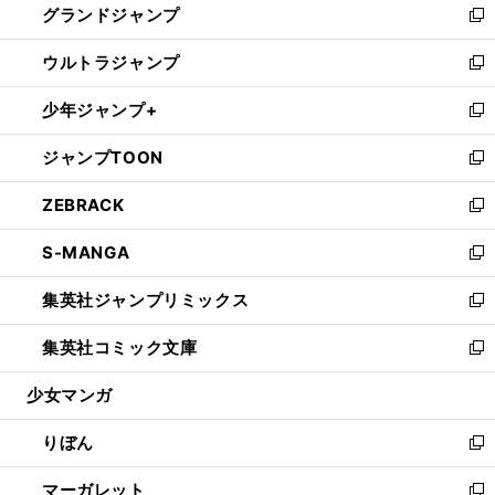
グランドジャンプ
で
ド
ィ
い
新
開
ウ
ン
ウ
し
ウルトラジャンプ
く
で
ド
ィ
い
新
開
ウ
ン
ウ
し
少年ジャンプ+
く
で
ド
ィ
い
新
開
ウ
ン
ウ
し
ジャンプTOON
く
で
ド
ィ
い
新
開
ウ
ン
ウ
し
ZEBRACK
く
で
ド
ィ
い
新
開
ウ
ン
ウ
し
S-MANGA
く
で
ド
ィ
い
新
開
ウ
ン
ウ
し
集英社ジャンプリミックス
く
で
ド
ィ
い
新
開
ウ
ン
ウ
し
集英社コミック文庫
く
で
ド
ィ
い
新
開
ウ
ン
ウ
し
少女マンガ
く
で
ド
ィ
い
開
ウ
ン
ウ
りぼん
く
で
ド
ィ
新
開
ウ
ン
し
マーガレット
く
で
ド
い
新