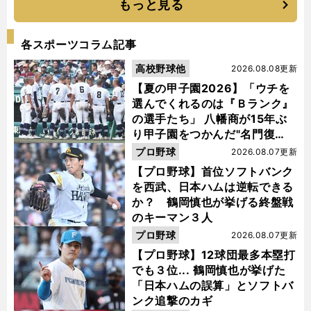
もっと見る
各スポーツコラム記事
高校野球他
2026.08.08更新
【夏の甲子園2026】「ウチを
選んでくれるのは『Ｂランク』
の選手たち」 八幡商が15年ぶ
り甲子園をつかんだ"名門復
活"の舞台裏
プロ野球
2026.08.07更新
【プロ野球】首位ソフトバンク
を西武、日本ハムは逆転できる
か？ 鶴岡慎也が挙げる終盤戦
のキーマン３人
プロ野球
2026.08.07更新
【プロ野球】12球団最多本塁打
でも３位... 鶴岡慎也が挙げた
「日本ハムの誤算」とソフトバ
ンク追撃のカギ