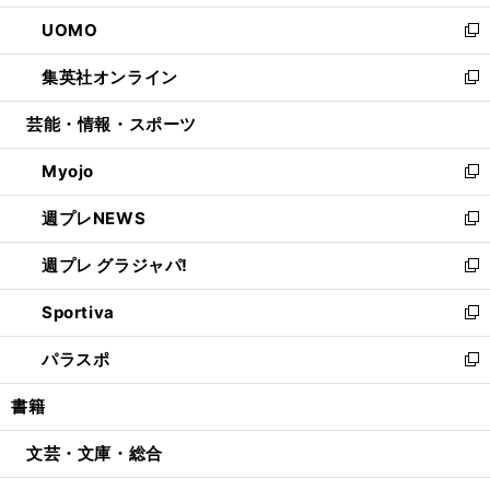
開
ウ
ン
ウ
し
UOMO
く
で
ド
ィ
い
新
開
ウ
ン
ウ
し
集英社オンライン
く
で
ド
ィ
い
新
開
ウ
ン
ウ
し
芸能・情報・スポーツ
く
で
ド
ィ
い
開
ウ
ン
ウ
Myojo
く
で
ド
ィ
新
開
ウ
ン
し
週プレNEWS
く
で
ド
い
新
開
ウ
ウ
し
週プレ グラジャパ!
く
で
ィ
い
新
開
ン
ウ
し
Sportiva
く
ド
ィ
い
新
ウ
ン
ウ
し
パラスポ
で
ド
ィ
い
新
開
ウ
ン
ウ
し
書籍
く
で
ド
ィ
い
開
ウ
ン
ウ
文芸・文庫・総合
く
で
ド
ィ
開
ウ
ン