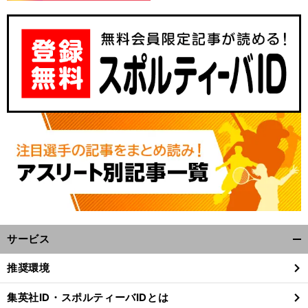
】
私
」
前
へ
サービス
開
く/
推奨環境
閉
じ
集英社ID・スポルティーバIDとは
る