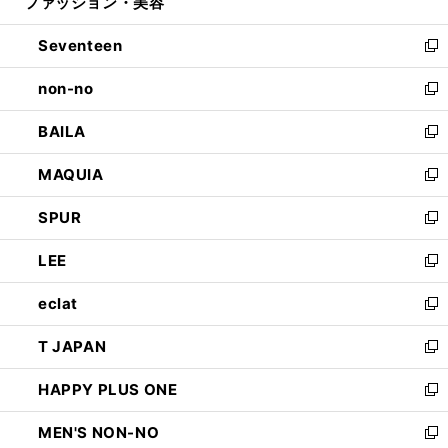
ファッション・美容
く
で
ド
ィ
開
ウ
ン
Seventeen
く
で
ド
新
開
ウ
し
non-no
く
で
い
新
開
ウ
し
BAILA
く
ィ
い
新
ン
ウ
し
MAQUIA
ド
ィ
い
新
ウ
ン
ウ
し
SPUR
で
ド
ィ
い
新
開
ウ
ン
ウ
し
LEE
く
で
ド
ィ
い
新
開
ウ
ン
ウ
し
eclat
く
で
ド
ィ
い
新
開
ウ
ン
ウ
し
T JAPAN
く
で
ド
ィ
い
新
開
ウ
ン
ウ
し
HAPPY PLUS ONE
く
で
ド
ィ
い
新
開
ウ
ン
ウ
し
MEN'S NON-NO
く
で
ド
ィ
い
新