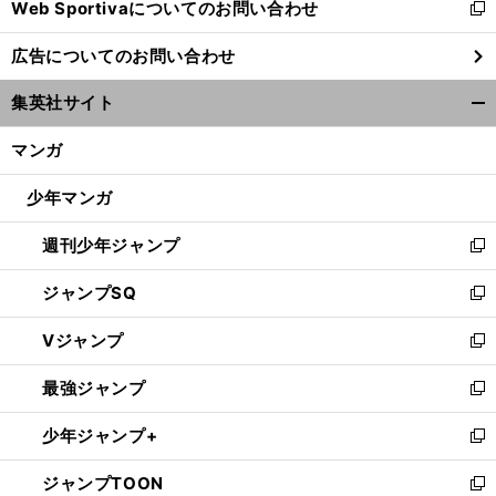
Web Sportivaについてのお問い合わせ
く
新
し
広告についてのお問い合わせ
い
ウ
集英社サイト
ィ
開
ン
く/
マンガ
ド
閉
ウ
じ
少年マンガ
で
る
開
週刊少年ジャンプ
く
新
し
ジャンプSQ
い
新
ウ
し
Vジャンプ
ィ
い
新
ン
ウ
し
最強ジャンプ
ド
ィ
い
新
ウ
ン
ウ
し
少年ジャンプ+
で
ド
ィ
い
新
開
ウ
ン
ウ
し
ジャンプTOON
く
で
ド
ィ
い
新