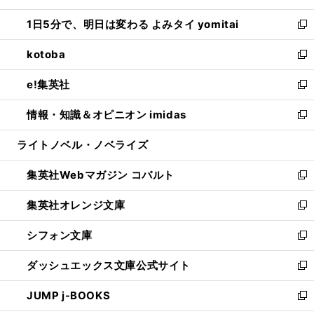
ウ
ン
ウ
し
1日5分で、明日は変わる よみタイ yomitai
で
ド
ィ
い
新
開
ウ
ン
ウ
し
kotoba
く
で
ド
ィ
い
新
開
ウ
ン
ウ
し
e!集英社
く
で
ド
ィ
い
新
開
ウ
ン
ウ
し
情報・知識＆オピニオン imidas
く
で
ド
ィ
い
新
開
ウ
ン
ウ
し
ライトノベル・ノベライズ
く
で
ド
ィ
い
開
ウ
ン
ウ
集英社Webマガジン コバルト
く
で
ド
ィ
新
開
ウ
ン
し
集英社オレンジ文庫
く
で
ド
い
新
開
ウ
ウ
し
シフォン文庫
く
で
ィ
い
新
開
ン
ウ
し
ダッシュエックス文庫公式サイト
く
ド
ィ
い
新
ウ
ン
ウ
し
JUMP j-BOOKS
で
ド
ィ
い
新
開
ウ
ン
ウ
し