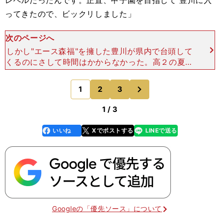
レベルだったんです。正直、甲子園を目指して 豊川に入
ってきたので、ビックリしました」
次のページへ
しかし"エース森福"を擁した豊川が県内で台頭して
くるのにさして時間はかからなかった。高２の夏の
森福は、準決勝まで愛知県大会で56イニングス自
責点ゼロという記録に残る快投を演じ、愛知県大会
次
1
2
3
のページへ
の決勝戦まで勝
1 / 3
いいね
Xでポストする
LINEで送る
line
faceboo
x
k
Googleの「優先ソース」について