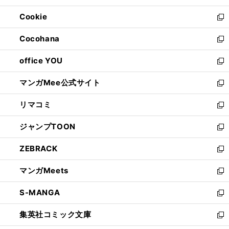
開
ウ
ン
ウ
Cookie
く
で
ド
ィ
新
開
ウ
ン
し
Cocohana
く
で
ド
い
新
開
ウ
ウ
し
office YOU
く
で
ィ
い
新
開
ン
ウ
し
マンガMee公式サイト
く
ド
ィ
い
新
ウ
ン
ウ
し
リマコミ
で
ド
ィ
い
新
開
ウ
ン
ウ
し
ジャンプTOON
く
で
ド
ィ
い
新
開
ウ
ン
ウ
し
ZEBRACK
く
で
ド
ィ
い
新
開
ウ
ン
ウ
し
マンガMeets
く
で
ド
ィ
い
新
開
ウ
ン
ウ
し
S-MANGA
く
で
ド
ィ
い
新
開
ウ
ン
ウ
し
集英社コミック文庫
く
で
ド
ィ
い
新
開
ウ
ン
ウ
し