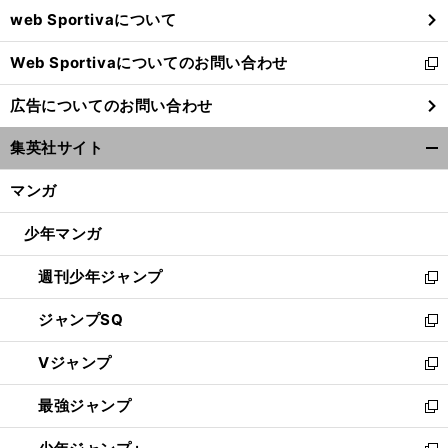
web Sportivaについて
で
開
Web Sportivaについてのお問い合わせ
く
新
し
広告についてのお問い合わせ
い
ウ
集英社サイト
ィ
開
ン
く/
マンガ
ド
閉
ウ
じ
少年マンガ
で
る
開
週刊少年ジャンプ
く
新
し
ジャンプSQ
い
新
ウ
し
Vジャンプ
ィ
い
新
ン
ウ
し
最強ジャンプ
ド
ィ
い
新
ウ
ン
ウ
し