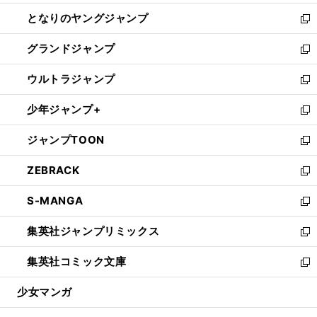
開
ン
ウ
し
となりのヤングジャンプ
く
ド
ィ
い
新
ウ
ン
ウ
し
グランドジャンプ
で
ド
ィ
い
新
開
ウ
ン
ウ
し
ウルトラジャンプ
く
で
ド
ィ
い
新
開
ウ
ン
ウ
し
少年ジャンプ+
く
で
ド
ィ
い
新
開
ウ
ン
ウ
し
ジャンプTOON
く
で
ド
ィ
い
新
開
ウ
ン
ウ
し
ZEBRACK
く
で
ド
ィ
い
新
開
ウ
ン
ウ
し
S-MANGA
く
で
ド
ィ
い
新
開
ウ
ン
ウ
し
集英社ジャンプリミックス
く
で
ド
ィ
い
新
開
ウ
ン
ウ
し
集英社コミック文庫
く
で
ド
ィ
い
新
開
ウ
ン
ウ
し
少女マンガ
く
で
ド
ィ
い
開
ウ
ン
ウ