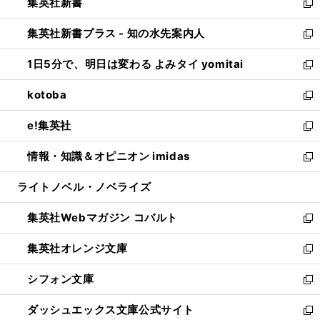
集英社新書
く
で
ィ
い
新
開
ン
ウ
し
集英社新書プラス - 知の水先案内人
く
ド
ィ
い
新
ウ
ン
ウ
し
1日5分で、明日は変わる よみタイ yomitai
で
ド
ィ
い
新
開
ウ
ン
ウ
し
kotoba
く
で
ド
ィ
い
新
開
ウ
ン
ウ
し
e!集英社
く
で
ド
ィ
い
新
開
ウ
ン
ウ
し
情報・知識＆オピニオン imidas
く
で
ド
ィ
い
新
開
ウ
ン
ウ
し
ライトノベル・ノベライズ
く
で
ド
ィ
い
開
ウ
ン
ウ
集英社Webマガジン コバルト
く
で
ド
ィ
新
開
ウ
ン
し
集英社オレンジ文庫
く
で
ド
い
新
開
ウ
ウ
し
シフォン文庫
く
で
ィ
い
新
開
ン
ウ
し
ダッシュエックス文庫公式サイト
く
ド
ィ
い
新