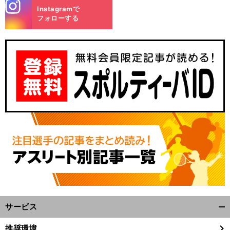
stagra
Instagramで
m
フォローする
サービス
開
く/
推奨環境