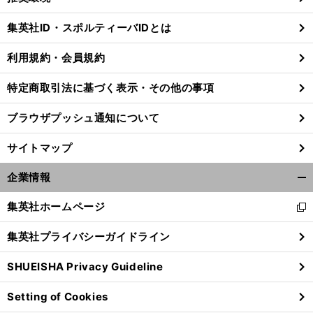
閉
じ
集英社ID・スポルティーバIDとは
る
利用規約・会員規約
特定商取引法に基づく表示・その他の事項
ブラウザプッシュ通知について
サイトマップ
企業情報
開
く/
集英社ホームページ
新
閉
し
じ
集英社プライバシーガイドライン
い
る
ウ
SHUEISHA Privacy Guideline
ィ
ン
Setting of Cookies
ド
ウ