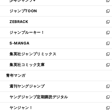
少年ジャンプ+
で
ド
ィ
い
新
開
ウ
ン
ウ
し
ジャンプTOON
く
で
ド
ィ
い
新
開
ウ
ン
ウ
し
ZEBRACK
く
で
ド
ィ
い
新
開
ウ
ン
ウ
し
ジャンプルーキー！
く
で
ド
ィ
い
新
開
ウ
ン
ウ
し
S-MANGA
く
で
ド
ィ
い
新
開
ウ
ン
ウ
し
集英社ジャンプリミックス
く
で
ド
ィ
い
新
開
ウ
ン
ウ
し
集英社コミック文庫
く
で
ド
ィ
い
新
開
ウ
ン
ウ
し
青年マンガ
く
で
ド
ィ
い
開
ウ
ン
ウ
週刊ヤングジャンプ
く
で
ド
ィ
新
開
ウ
ン
し
ヤングジャンプ定期購読デジタル
く
で
ド
い
新
開
ウ
ウ
し
ヤンジャン！
く
で
ィ
い
新