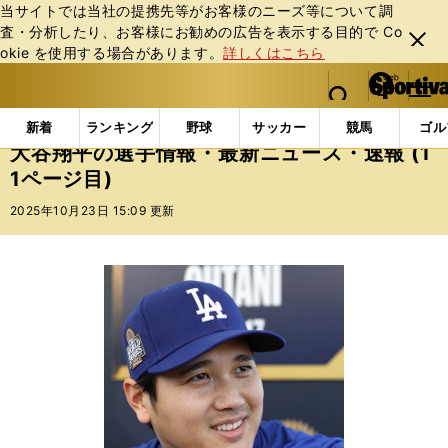
当サイトでは当社の提携先等がお客様のニーズ等について調
査・分析したり、お客様にお勧めの広告を表⽰する⽬的で Co
閉じ
okie を使⽤する場合があります。
詳しくはこちら
る
マイペ
web Sportiva (webスポルティーバ)
検索
メニュ
we
ー
選手一覧
大谷翔平の選手情報・最新ニュース・速報 (11
b
ジ
新着
ランキング
野球
サッカー
競馬
ゴル
ス
大谷翔平の選手情報・最新ニュース・速報 (1
ポ
1ページ目)
ル
テ
2025年10月23日 15:09 更新
ィ
ー
バ