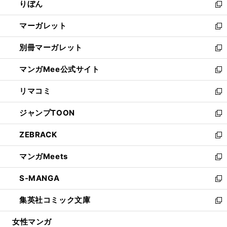
りぼん
く
で
ド
ィ
新
開
ウ
ン
し
マーガレット
く
で
ド
い
新
開
ウ
ウ
し
別冊マーガレット
く
で
ィ
い
新
開
ン
ウ
し
マンガMee公式サイト
く
ド
ィ
い
新
ウ
ン
ウ
し
リマコミ
で
ド
ィ
い
新
開
ウ
ン
ウ
し
ジャンプTOON
く
で
ド
ィ
い
新
開
ウ
ン
ウ
し
ZEBRACK
く
で
ド
ィ
い
新
開
ウ
ン
ウ
し
マンガMeets
く
で
ド
ィ
い
新
開
ウ
ン
ウ
し
S-MANGA
く
で
ド
ィ
い
新
開
ウ
ン
ウ
し
集英社コミック文庫
く
で
ド
ィ
い
新
開
ウ
ン
ウ
し
女性マンガ
く
で
ド
ィ
い