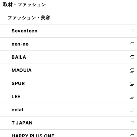
取材・ファッション
く
で
ド
ィ
い
開
ウ
ン
ウ
ファッション・美容
く
で
ド
ィ
開
ウ
ン
Seventeen
く
で
ド
新
開
ウ
し
non-no
く
で
い
新
開
ウ
し
BAILA
く
ィ
い
新
ン
ウ
し
MAQUIA
ド
ィ
い
新
ウ
ン
ウ
し
SPUR
で
ド
ィ
い
新
開
ウ
ン
ウ
し
LEE
く
で
ド
ィ
い
新
開
ウ
ン
ウ
し
eclat
く
で
ド
ィ
い
新
開
ウ
ン
ウ
し
T JAPAN
く
で
ド
ィ
い
新
開
ウ
ン
ウ
し
HAPPY PLUS ONE
く
で
ド
ィ