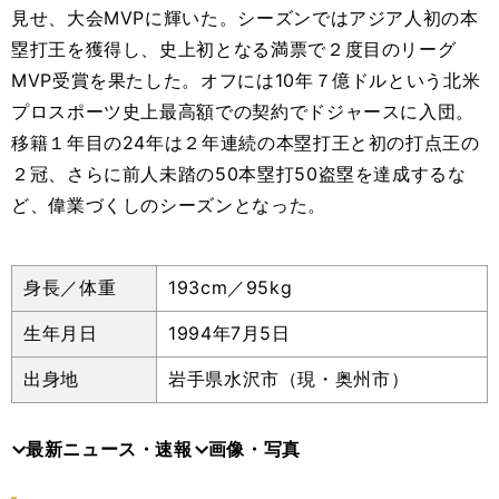
見せ、大会
MVP
に輝いた。シーズンではアジア人初の本
塁打王を獲得し、史上初となる満票で２度目のリーグ
MVP
受賞を果たした。オフには
10
年７億ドルという北米
プロスポーツ史上最高額での契約でドジャースに入団。
移籍１年目の
24
年は２年連続の本塁打王と初の打点王の
２冠、さらに前人未踏の
50
本塁打
50
盗塁を達成するな
ど、偉業づくしのシーズンとなった。
身長／体重
193cm／95kg
生年月日
1994年7月5日
出身地
岩手県水沢市（現・奥州市）
最新ニュース・速報
画像・写真