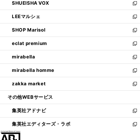
SHUEISHA VOX
で
ド
ィ
い
新
開
ウ
ン
ウ
し
LEEマルシェ
く
で
ド
ィ
い
新
開
ウ
ン
ウ
し
SHOP Marisol
く
で
ド
ィ
い
新
開
ウ
ン
ウ
し
eclat premium
く
で
ド
ィ
い
新
開
ウ
ン
ウ
し
mirabella
く
で
ド
ィ
い
新
開
ウ
ン
ウ
し
mirabella homme
く
で
ド
ィ
い
新
開
ウ
ン
ウ
し
zakka market
く
で
ド
ィ
い
新
開
ウ
ン
ウ
し
その他WEBサービス
く
で
ド
ィ
い
開
ウ
ン
ウ
集英社アドナビ
く
で
ド
ィ
新
開
ウ
ン
し
集英社エディターズ・ラボ
く
で
ド
い
新
開
ウ
ウ
し
く
で
ィ
い