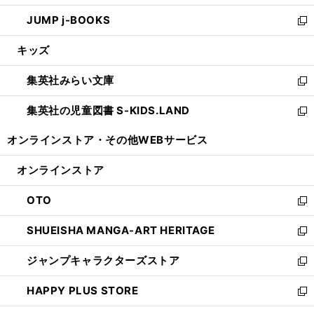
ウ
ン
ウ
し
JUMP j-BOOKS
で
ド
ィ
い
新
開
ウ
ン
ウ
し
キッズ
く
で
ド
ィ
い
開
ウ
ン
ウ
集英社みらい文庫
く
で
ド
ィ
新
開
ウ
ン
し
集英社の児童図書 S-KIDS.LAND
く
で
ド
い
新
開
ウ
ウ
し
オンラインストア・
その他WEBサービス
く
で
ィ
い
開
ン
ウ
オンラインストア
く
ド
ィ
ウ
ン
OTO
で
ド
新
開
ウ
し
SHUEISHA MANGA-ART HERITAGE
く
で
い
新
開
ウ
し
ジャンプキャラクターズストア
く
ィ
い
新
ン
ウ
し
HAPPY PLUS STORE
ド
ィ
い
新
ウ
ン
ウ
し