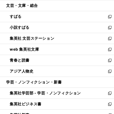
開
ウ
ン
ウ
文芸・文庫・総合
く
で
ド
ィ
開
ウ
ン
すばる
く
で
ド
新
開
ウ
し
小説すばる
く
で
い
新
開
ウ
し
集英社 文芸ステーション
く
ィ
い
新
ン
ウ
し
web 集英社文庫
ド
ィ
い
新
ウ
ン
ウ
し
青春と読書
で
ド
ィ
い
新
開
ウ
ン
ウ
し
アジア人物史
く
で
ド
ィ
い
新
開
ウ
ン
ウ
し
学芸・ノンフィクション・新書
く
で
ド
ィ
い
開
ウ
ン
ウ
集英社学芸部 - 学芸・ノンフィクション
く
で
ド
ィ
新
開
ウ
ン
し
集英社ビジネス書
く
で
ド
い
新
開
ウ
ウ
し