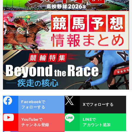
cebo
X
Facebookで
Xでフォローする
ok
フォローする
uTube
LINE
YouTubeで
LINEで
チャンネル登録
アカウント追加