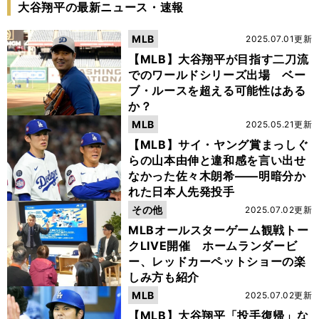
大谷翔平の最新ニュース・速報
MLB
2025.07.01更新
【MLB】大谷翔平が目指す二刀流
でのワールドシリーズ出場 ベー
ブ・ルースを超える可能性はある
か？
MLB
2025.05.21更新
【MLB】サイ・ヤング賞まっしぐ
らの山本由伸と違和感を言い出せ
なかった佐々木朗希――明暗分か
れた日本人先発投手
その他
2025.07.02更新
MLBオールスターゲーム観戦トー
クLIVE開催 ホームランダービ
ー、レッドカーペットショーの楽
しみ方も紹介
MLB
2025.07.02更新
【MLB】大谷翔平「投手復帰」な