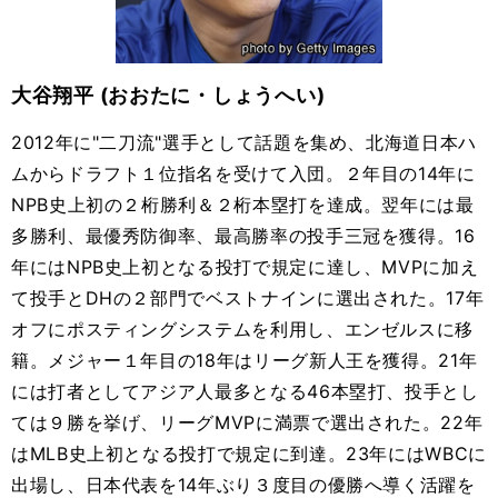
大谷翔平 (おおたに・しょうへい)
2012年に
"
二刀流
"
選手として話題を集め、北海道日本ハ
ムからドラフト１位指名を受けて入団。２年目の
14
年に
NPB
史上初の２桁勝利＆２桁本塁打を達成。翌年には最
多勝利、最優秀防御率、最高勝率の投手三冠を獲得。
16
年には
NPB
史上初となる投打で規定に達し、
MVP
に加え
て投手と
DH
の２部門でベストナインに選出された。
17
年
オフにポスティングシステムを利用し、エンゼルスに移
籍。メジャー１年目の
18
年はリーグ新人王を獲得。
21
年
には打者としてアジア人最多となる
46
本塁打、投手とし
ては９勝を挙げ、リーグ
MVP
に満票で選出された。
22
年
は
MLB
史上初となる投打で規定に到達。
23
年には
WBC
に
出場し、日本代表を
14
年ぶり３度目の優勝へ導く活躍を