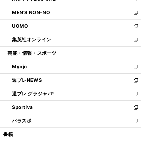
い
新
開
ウ
ン
ウ
し
MEN'S NON-NO
く
で
ド
ィ
い
新
開
ウ
ン
ウ
し
UOMO
く
で
ド
ィ
い
新
開
ウ
ン
ウ
し
集英社オンライン
く
で
ド
ィ
い
新
開
ウ
ン
ウ
し
芸能・情報・スポーツ
く
で
ド
ィ
い
開
ウ
ン
ウ
Myojo
く
で
ド
ィ
新
開
ウ
ン
し
週プレNEWS
く
で
ド
い
新
開
ウ
ウ
し
週プレ グラジャパ!
く
で
ィ
い
新
開
ン
ウ
し
Sportiva
く
ド
ィ
い
新
ウ
ン
ウ
し
パラスポ
で
ド
ィ
い
新
開
ウ
ン
ウ
し
書籍
く
で
ド
ィ
い