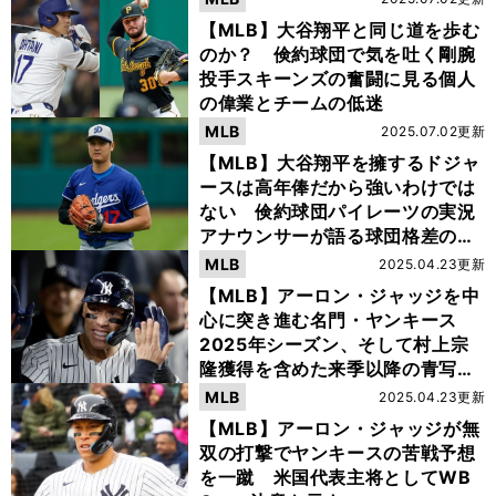
【MLB】大谷翔平と同じ道を歩む
のか？ 倹約球団で気を吐く剛腕
投手スキーンズの奮闘に見る個人
の偉業とチームの低迷
MLB
2025.07.02更新
【MLB】大谷翔平を擁するドジャ
ースは高年俸だから強いわけでは
ない 倹約球団パイレーツの実況
アナウンサーが語る球団格差の本
質
MLB
2025.04.23更新
【MLB】アーロン・ジャッジを中
心に突き進む名門・ヤンキース
2025年シーズン、そして村上宗
隆獲得を含めた来季以降の青写真
とは？
MLB
2025.04.23更新
【MLB】アーロン・ジャッジが無
双の打撃でヤンキースの苦戦予想
を一蹴 米国代表主将としてWB