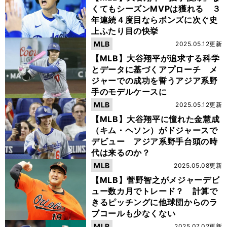
くてもシーズンMVPは獲れる ３
年連続４度目ならボンズに次ぐ史
上ふたり目の快挙
MLB
2025.05.12更新
【MLB】大谷翔平が追求する科学
とデータに基づくアプローチ メ
ジャーでの成功を誓うアジア系野
手のモデルケースに
MLB
2025.05.12更新
【MLB】大谷翔平に憧れた金慧成
（キム・ヘソン）がドジャースで
デビュー アジア系野手台頭の時
代は来るのか？
MLB
2025.05.08更新
【MLB】菅野智之がメジャーデビ
ュー数カ月でトレード？ 計算で
きるピッチングに他球団からのラ
ブコールも少なくない
MLB
2025.07.02更新