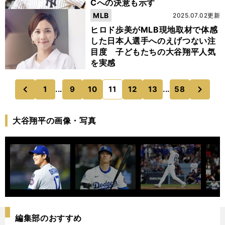
Cへの決意も示す
MLB
2025.07.02更新
ヒロド歩美がMLB現地取材で体感
した日本人選手へのえげつない注
目度 子どもたちの大谷翔平人気
を実感
次
1
...
9
10
11
12
13
...
58
のページへ
のページへ
前
大谷翔平の画像・写真
編集部のおすすめ