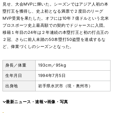
見せ、大会
MVP
に輝いた。シーズンではアジア人初の本
塁打王を獲得し、史上初となる満票で２度目のリーグ
MVP
受賞を果たした。オフには
10
年７億ドルという北米
プロスポーツ史上最高額での契約でドジャースに入団。
移籍１年目の
24
年は２年連続の本塁打王と初の打点王の
２冠、さらに前人未踏の
50
本塁打
50
盗塁を達成するな
ど、偉業づくしのシーズンとなった。
身長／体重
193cm／95kg
生年月日
1994年7月5日
出身地
岩手県水沢市（現・奥州市）
最新ニュース・速報
画像・写真