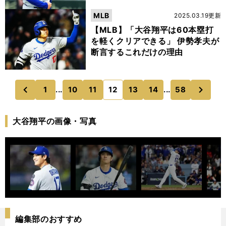
MLB
2025.03.19更新
【MLB】「大谷翔平は60本塁打
を軽くクリアできる」 伊勢孝夫が
断言するこれだけの理由
次
1
...
10
11
12
13
14
...
58
のページへ
のページへ
前
大谷翔平の画像・写真
編集部のおすすめ