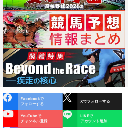
cebo
X
Facebookで
Xでフォローする
ok
フォローする
uTube
LINE
YouTubeで
LINEで
チャンネル登録
アカウント追加