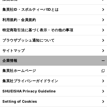
閉
じ
集英社ID・スポルティーバIDとは
る
利用規約・会員規約
特定商取引法に基づく表示・その他の事項
ブラウザプッシュ通知について
サイトマップ
企業情報
開
く/
集英社ホームページ
新
閉
し
じ
集英社プライバシーガイドライン
い
る
ウ
SHUEISHA Privacy Guideline
ィ
ン
Setting of Cookies
ド
ウ