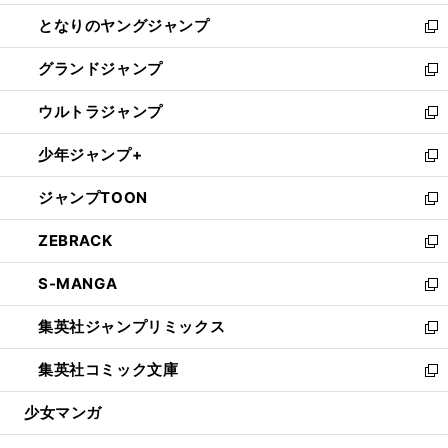
開
ン
ウ
し
となりのヤングジャンプ
く
ド
ィ
い
新
ウ
ン
ウ
し
グランドジャンプ
で
ド
ィ
い
新
開
ウ
ン
ウ
し
ウルトラジャンプ
く
で
ド
ィ
い
新
開
ウ
ン
ウ
し
少年ジャンプ+
く
で
ド
ィ
い
新
開
ウ
ン
ウ
し
ジャンプTOON
く
で
ド
ィ
い
新
開
ウ
ン
ウ
し
ZEBRACK
く
で
ド
ィ
い
新
開
ウ
ン
ウ
し
S-MANGA
く
で
ド
ィ
い
新
開
ウ
ン
ウ
し
集英社ジャンプリミックス
く
で
ド
ィ
い
新
開
ウ
ン
ウ
し
集英社コミック文庫
く
で
ド
ィ
い
新
開
ウ
ン
ウ
し
少女マンガ
く
で
ド
ィ
い
開
ウ
ン
ウ