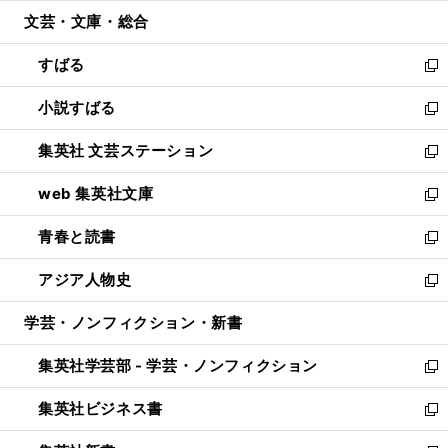
開
ウ
ン
ウ
文芸・文庫・総合
く
で
ド
ィ
開
ウ
ン
すばる
く
で
ド
新
開
ウ
し
小説すばる
く
で
い
新
開
ウ
し
集英社 文芸ステーション
く
ィ
い
新
ン
ウ
し
web 集英社文庫
ド
ィ
い
新
ウ
ン
ウ
し
青春と読書
で
ド
ィ
い
新
開
ウ
ン
ウ
し
アジア人物史
く
で
ド
ィ
い
新
開
ウ
ン
ウ
し
学芸・ノンフィクション・新書
く
で
ド
ィ
い
開
ウ
ン
ウ
集英社学芸部 - 学芸・ノンフィクション
く
で
ド
ィ
新
開
ウ
ン
し
集英社ビジネス書
く
で
ド
い
新
開
ウ
ウ
し