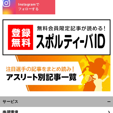
stagra
Instagramで
m
フォローする
サービス
開
く/
推奨環境