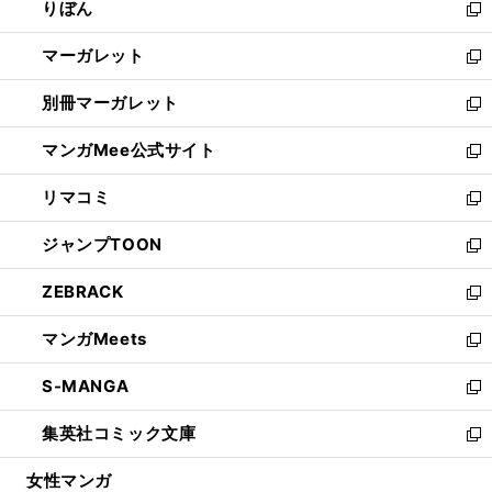
りぼん
く
で
ド
ィ
新
開
ウ
ン
し
マーガレット
く
で
ド
い
新
開
ウ
ウ
し
別冊マーガレット
く
で
ィ
い
新
開
ン
ウ
し
マンガMee公式サイト
く
ド
ィ
い
新
ウ
ン
ウ
し
リマコミ
で
ド
ィ
い
新
開
ウ
ン
ウ
し
ジャンプTOON
く
で
ド
ィ
い
新
開
ウ
ン
ウ
し
ZEBRACK
く
で
ド
ィ
い
新
開
ウ
ン
ウ
し
マンガMeets
く
で
ド
ィ
い
新
開
ウ
ン
ウ
し
S-MANGA
く
で
ド
ィ
い
新
開
ウ
ン
ウ
し
集英社コミック文庫
く
で
ド
ィ
い
新
開
ウ
ン
ウ
し
女性マンガ
く
で
ド
ィ
い