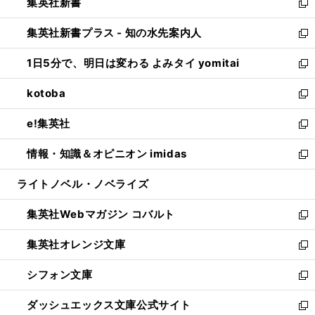
集英社新書
く
で
ィ
い
新
開
ン
ウ
し
集英社新書プラス - 知の水先案内人
く
ド
ィ
い
新
ウ
ン
ウ
し
1日5分で、明日は変わる よみタイ yomitai
で
ド
ィ
い
新
開
ウ
ン
ウ
し
kotoba
く
で
ド
ィ
い
新
開
ウ
ン
ウ
し
e!集英社
く
で
ド
ィ
い
新
開
ウ
ン
ウ
し
情報・知識＆オピニオン imidas
く
で
ド
ィ
い
新
開
ウ
ン
ウ
し
ライトノベル・ノベライズ
く
で
ド
ィ
い
開
ウ
ン
ウ
集英社Webマガジン コバルト
く
で
ド
ィ
新
開
ウ
ン
し
集英社オレンジ文庫
く
で
ド
い
新
開
ウ
ウ
し
シフォン文庫
く
で
ィ
い
新
開
ン
ウ
し
ダッシュエックス文庫公式サイト
く
ド
ィ
い
新