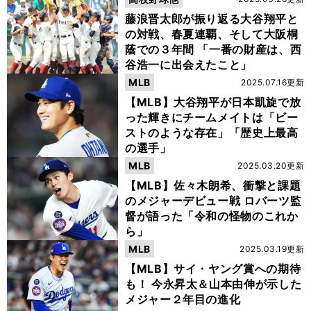
藤浪晋太郎が振り返る大谷翔平と
の対戦、春夏連覇、そして大阪桐
蔭での３年間 「一番の財産は、西
谷浩一に出会えたこと」
MLB
2025.07.16更新
【MLB】大谷翔平が日本凱旋で放
った輝きにチームメイトは「ビー
ストのような存在」「歴史上最高
の選手」
MLB
2025.03.20更新
【MLB】佐々木朗希、衝撃と課題
のメジャーデビュー戦 ロバーツ監
督が語った「令和の怪物のこれか
ら」
MLB
2025.03.19更新
【MLB】サイ・ヤング賞への期待
も！ 今永昇太＆山本由伸が示した
メジャー２年目の進化