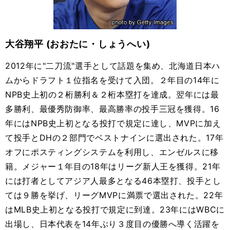
大谷翔平 (おおたに・しょうへい)
2012年に
"
二刀流
"
選手として話題を集め、北海道日本ハ
ムからドラフト１位指名を受けて入団。２年目の
14
年に
NPB
史上初の２桁勝利＆２桁本塁打を達成。翌年には最
多勝利、最優秀防御率、最高勝率の投手三冠を獲得。
16
年には
NPB
史上初となる投打で規定に達し、
MVP
に加え
て投手と
DH
の２部門でベストナインに選出された。
17
年
オフにポスティングシステムを利用し、エンゼルスに移
籍。メジャー１年目の
18
年はリーグ新人王を獲得。
21
年
には打者としてアジア人最多となる
46
本塁打、投手とし
ては９勝を挙げ、リーグ
MVP
に満票で選出された。
22
年
は
MLB
史上初となる投打で規定に到達。
23
年には
WBC
に
出場し、日本代表を
14
年ぶり３度目の優勝へ導く活躍を