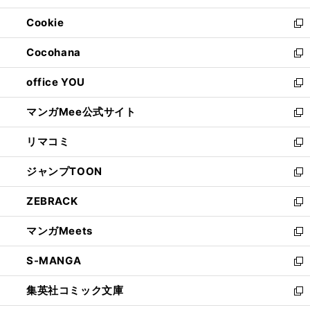
開
ウ
ン
ウ
Cookie
く
で
ド
ィ
新
開
ウ
ン
し
Cocohana
く
で
ド
い
新
開
ウ
ウ
し
office YOU
く
で
ィ
い
新
開
ン
ウ
し
マンガMee公式サイト
く
ド
ィ
い
新
ウ
ン
ウ
し
リマコミ
で
ド
ィ
い
新
開
ウ
ン
ウ
し
ジャンプTOON
く
で
ド
ィ
い
新
開
ウ
ン
ウ
し
ZEBRACK
く
で
ド
ィ
い
新
開
ウ
ン
ウ
し
マンガMeets
く
で
ド
ィ
い
新
開
ウ
ン
ウ
し
S-MANGA
く
で
ド
ィ
い
新
開
ウ
ン
ウ
し
集英社コミック文庫
く
で
ド
ィ
い
新
開
ウ
ン
ウ
し