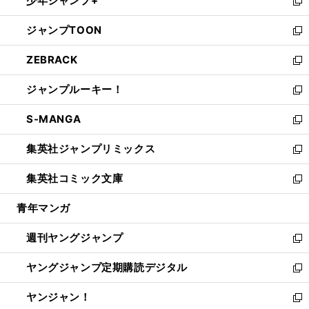
少年ジャンプ+
で
ド
ィ
い
新
開
ウ
ン
ウ
し
ジャンプTOON
く
で
ド
ィ
い
新
開
ウ
ン
ウ
し
ZEBRACK
く
で
ド
ィ
い
新
開
ウ
ン
ウ
し
ジャンプルーキー！
く
で
ド
ィ
い
新
開
ウ
ン
ウ
し
S-MANGA
く
で
ド
ィ
い
新
開
ウ
ン
ウ
し
集英社ジャンプリミックス
く
で
ド
ィ
い
新
開
ウ
ン
ウ
し
集英社コミック文庫
く
で
ド
ィ
い
新
開
ウ
ン
ウ
し
青年マンガ
く
で
ド
ィ
い
開
ウ
ン
ウ
週刊ヤングジャンプ
く
で
ド
ィ
新
開
ウ
ン
し
ヤングジャンプ定期購読デジタル
く
で
ド
い
新
開
ウ
ウ
し
ヤンジャン！
く
で
ィ
い
新