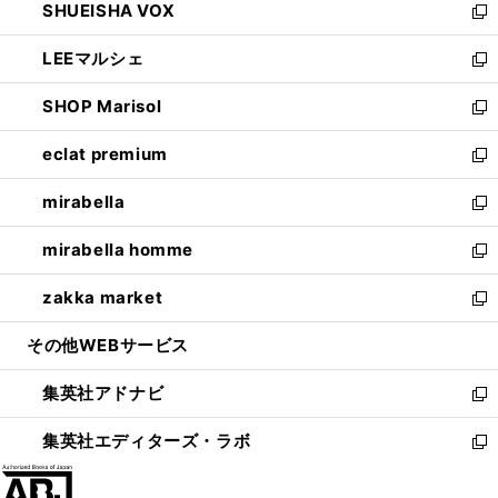
SHUEISHA VOX
で
ド
ィ
い
新
開
ウ
ン
ウ
し
LEEマルシェ
く
で
ド
ィ
い
新
開
ウ
ン
ウ
し
SHOP Marisol
く
で
ド
ィ
い
新
開
ウ
ン
ウ
し
eclat premium
く
で
ド
ィ
い
新
開
ウ
ン
ウ
し
mirabella
く
で
ド
ィ
い
新
開
ウ
ン
ウ
し
mirabella homme
く
で
ド
ィ
い
新
開
ウ
ン
ウ
し
zakka market
く
で
ド
ィ
い
新
開
ウ
ン
ウ
し
その他WEBサービス
く
で
ド
ィ
い
開
ウ
ン
ウ
集英社アドナビ
く
で
ド
ィ
新
開
ウ
ン
し
集英社エディターズ・ラボ
く
で
ド
い
新
開
ウ
ウ
し
く
で
ィ
い