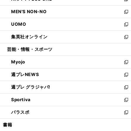
い
新
開
ウ
ン
ウ
し
MEN'S NON-NO
く
で
ド
ィ
い
新
開
ウ
ン
ウ
し
UOMO
く
で
ド
ィ
い
新
開
ウ
ン
ウ
し
集英社オンライン
く
で
ド
ィ
い
新
開
ウ
ン
ウ
し
芸能・情報・スポーツ
く
で
ド
ィ
い
開
ウ
ン
ウ
Myojo
く
で
ド
ィ
新
開
ウ
ン
し
週プレNEWS
く
で
ド
い
新
開
ウ
ウ
し
週プレ グラジャパ!
く
で
ィ
い
新
開
ン
ウ
し
Sportiva
く
ド
ィ
い
新
ウ
ン
ウ
し
パラスポ
で
ド
ィ
い
新
開
ウ
ン
ウ
し
書籍
く
で
ド
ィ
い