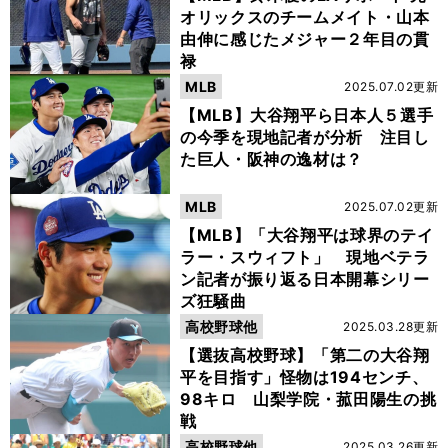
オリックスのチームメイト・山本
由伸に感じたメジャー２年目の貫
禄
MLB
2025.07.02更新
【MLB】大谷翔平ら日本人５選手
の今季を現地記者が分析 注目し
た巨人・阪神の逸材は？
MLB
2025.07.02更新
【MLB】「大谷翔平は球界のテイ
ラー・スウィフト」 現地ベテラ
ン記者が振り返る日本開幕シリー
ズ狂騒曲
高校野球他
2025.03.28更新
【選抜高校野球】「第二の大谷翔
平を目指す」怪物は194センチ、
98キロ 山梨学院・菰田陽生の挑
戦
高校野球他
2025.03.26更新