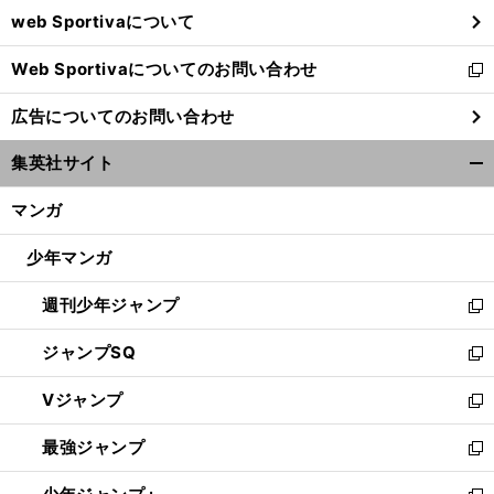
web Sportivaについて
で
開
Web Sportivaについてのお問い合わせ
く
新
し
広告についてのお問い合わせ
い
ウ
集英社サイト
ィ
開
ン
く/
マンガ
ド
閉
ウ
じ
少年マンガ
で
る
開
週刊少年ジャンプ
く
新
し
ジャンプSQ
い
新
ウ
し
Vジャンプ
ィ
い
新
ン
ウ
し
最強ジャンプ
ド
ィ
い
新
ウ
ン
ウ
し