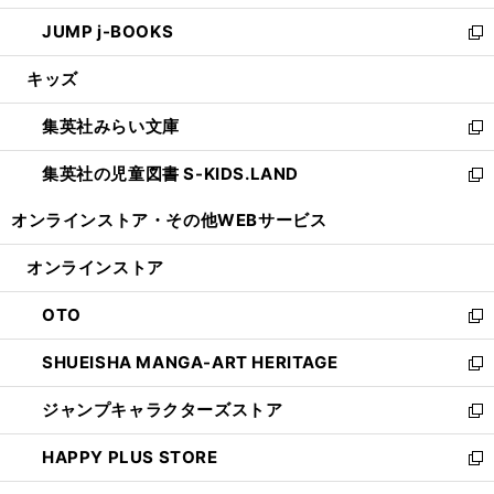
ウ
ン
ウ
し
JUMP j-BOOKS
で
ド
ィ
い
新
開
ウ
ン
ウ
し
キッズ
く
で
ド
ィ
い
開
ウ
ン
ウ
集英社みらい文庫
く
で
ド
ィ
新
開
ウ
ン
し
集英社の児童図書 S-KIDS.LAND
く
で
ド
い
新
開
ウ
ウ
し
オンラインストア・
その他WEBサービス
く
で
ィ
い
開
ン
ウ
オンラインストア
く
ド
ィ
ウ
ン
OTO
で
ド
新
開
ウ
し
SHUEISHA MANGA-ART HERITAGE
く
で
い
新
開
ウ
し
ジャンプキャラクターズストア
く
ィ
い
新
ン
ウ
し
HAPPY PLUS STORE
ド
ィ
い
新
ウ
ン
ウ
し