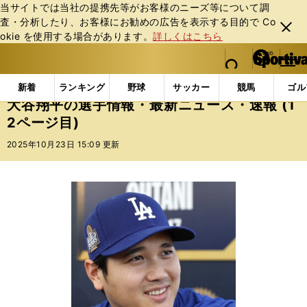
当サイトでは当社の提携先等がお客様のニーズ等について調
査・分析したり、お客様にお勧めの広告を表⽰する⽬的で Co
閉じ
okie を使⽤する場合があります。
詳しくはこちら
る
マイペ
web Sportiva (webスポルティーバ)
検索
メニュ
we
ー
選手一覧
大谷翔平の選手情報・最新ニュース・速報 (1
b
ジ
新着
ランキング
野球
サッカー
競馬
ゴル
ス
大谷翔平の選手情報・最新ニュース・速報 (1
ポ
2ページ目)
ル
テ
2025年10月23日 15:09 更新
ィ
ー
バ