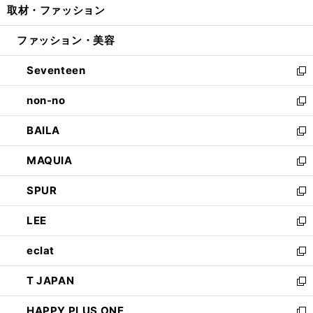
取材・ファッション
く
で
ド
ィ
い
開
ウ
ン
ウ
ファッション・美容
く
で
ド
ィ
開
ウ
ン
Seventeen
く
で
ド
新
開
ウ
し
non-no
く
で
い
新
開
ウ
し
BAILA
く
ィ
い
新
ン
ウ
し
MAQUIA
ド
ィ
い
新
ウ
ン
ウ
し
SPUR
で
ド
ィ
い
新
開
ウ
ン
ウ
し
LEE
く
で
ド
ィ
い
新
開
ウ
ン
ウ
し
eclat
く
で
ド
ィ
い
新
開
ウ
ン
ウ
し
T JAPAN
く
で
ド
ィ
い
新
開
ウ
ン
ウ
し
HAPPY PLUS ONE
く
で
ド
ィ