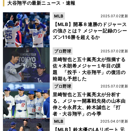
大谷翔平の最新ニュース・速報
MLB
2025.07.02更新
【MLB】開幕８連勝のドジャース
の強さとは？ メジャー記録のシー
ズン116勝を超えるか
プロ野球
2025.07.02更新
里崎智也と五十嵐亮太が指摘する
佐々木朗希メジャー１年目の課
題 「投手・大谷翔平」の復活の
時期も予想した
プロ野球
2025.07.02更新
里崎智也と五十嵐亮太が分析す
る、メジャー開幕戦先発の山本由
伸と今永昇太、鈴木誠也と「打
者・大谷翔平」の今季
MLB
2025.04.01更新
【MLB】鈴木優のLAリポート 元