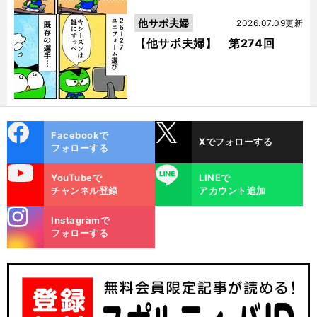
他サポ夫婦
2026.07.09更新
【他サポ夫婦】 第274回
cebo
X
Facebookで
Xでフォローする
ok
フォローする
uTube
LINE
YouTubeで
LINEで
チャンネル登録
アカウント追加
stagra
Instagramで
m
フォローする