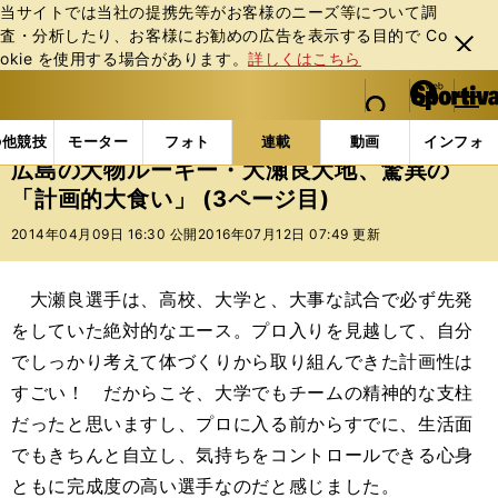
当サイトでは当社の提携先等がお客様のニーズ等について調
査・分析したり、お客様にお勧めの広告を表⽰する⽬的で Co
閉じ
okie を使⽤する場合があります。
詳しくはこちら
る
マイペ
web Sportiva (webスポルティーバ)
検索
メニュ
we
ー
連載コラム
スポアナ
出水麻衣
広島の大物ルー
b
ジ
の他競技
モーター
フォト
連載
動画
インフォ
ス
広島の大物ルーキー・大瀬良大地、驚異の
ポ
「計画的大食い」 (3ページ目)
ル
テ
2014年04月09日 16:30 公開
2016年07月12日 07:49 更新
ィ
ー
バ
大瀬良選手は、高校、大学と、大事な試合で必ず先発
をしていた絶対的なエース。プロ入りを見越して、自分
でしっかり考えて体づくりから取り組んできた計画性は
すごい！ だからこそ、大学でもチームの精神的な支柱
だったと思いますし、プロに入る前からすでに、生活面
でもきちんと自立し、気持ちをコントロールできる心身
ともに完成度の高い選手なのだと感じました。