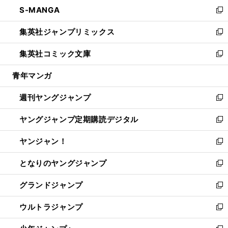
ウ
し
S-MANGA
く
で
ド
ィ
い
新
開
ウ
ン
ウ
し
集英社ジャンプリミックス
く
で
ド
ィ
い
新
開
ウ
ン
ウ
し
集英社コミック文庫
く
で
ド
ィ
い
新
開
ウ
ン
ウ
し
青年マンガ
く
で
ド
ィ
い
開
ウ
ン
ウ
週刊ヤングジャンプ
く
で
ド
ィ
新
開
ウ
ン
し
ヤングジャンプ定期購読デジタル
く
で
ド
い
新
開
ウ
ウ
し
ヤンジャン！
く
で
ィ
い
新
開
ン
ウ
し
となりのヤングジャンプ
く
ド
ィ
い
新
ウ
ン
ウ
し
グランドジャンプ
で
ド
ィ
い
新
開
ウ
ン
ウ
し
ウルトラジャンプ
く
で
ド
ィ
い
新
開
ウ
ン
ウ
し