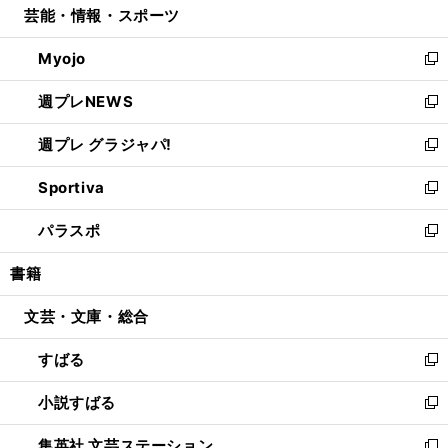
芸能・情報・スポーツ
く
で
ド
ィ
い
開
ウ
ン
ウ
Myojo
く
で
ド
ィ
新
開
ウ
ン
し
週プレNEWS
く
で
ド
い
新
開
ウ
ウ
し
週プレ グラジャパ!
く
で
ィ
い
新
開
ン
ウ
し
Sportiva
く
ド
ィ
い
新
ウ
ン
ウ
し
パラスポ
で
ド
ィ
い
新
開
ウ
ン
ウ
し
書籍
く
で
ド
ィ
い
開
ウ
ン
ウ
文芸・文庫・総合
く
で
ド
ィ
開
ウ
ン
すばる
く
で
ド
新
開
ウ
し
小説すばる
く
で
い
新
開
ウ
し
集英社 文芸ステーション
く
ィ