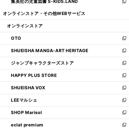
集英社の児童図書 S-KIDS.LAND
く
で
ド
い
新
開
ウ
ウ
し
オンラインストア・
その他WEBサービス
く
で
ィ
い
開
ン
ウ
オンラインストア
く
ド
ィ
ウ
ン
OTO
で
ド
新
開
ウ
し
SHUEISHA MANGA-ART HERITAGE
く
で
い
新
開
ウ
し
ジャンプキャラクターズストア
く
ィ
い
新
ン
ウ
し
HAPPY PLUS STORE
ド
ィ
い
新
ウ
ン
ウ
し
SHUEISHA VOX
で
ド
ィ
い
新
開
ウ
ン
ウ
し
LEEマルシェ
く
で
ド
ィ
い
新
開
ウ
ン
ウ
し
SHOP Marisol
く
で
ド
ィ
い
新
開
ウ
ン
ウ
し
eclat premium
く
で
ド
ィ
い
新