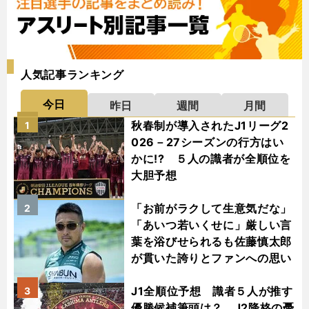
人気記事ランキング
今日
昨日
週間
月間
秋春制が導入されたJ1リーグ2
1
026－27シーズンの行方はい
かに!? ５人の識者が全順位を
大胆予想
「お前がラクして生意気だな」
2
「あいつ若いくせに」厳しい言
葉を浴びせられるも佐藤慎太郎
が貫いた誇りとファンへの思い
J1全順位予想 識者５人が推す
3
優勝候補筆頭は？ J2降格の憂