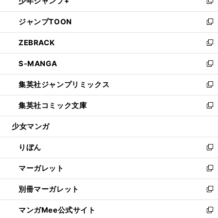
少年ジャンプ+
く
で
ド
ィ
い
新
開
ウ
ン
ウ
し
ジャンプTOON
く
で
ド
ィ
い
新
開
ウ
ン
ウ
し
ZEBRACK
く
で
ド
ィ
い
新
開
ウ
ン
ウ
し
S-MANGA
く
で
ド
ィ
い
新
開
ウ
ン
ウ
し
集英社ジャンプリミックス
く
で
ド
ィ
い
新
開
ウ
ン
ウ
し
集英社コミック文庫
く
で
ド
ィ
い
新
開
ウ
ン
ウ
し
少女マンガ
く
で
ド
ィ
い
開
ウ
ン
ウ
りぼん
く
で
ド
ィ
新
開
ウ
ン
し
マーガレット
く
で
ド
い
新
開
ウ
ウ
し
別冊マーガレット
く
で
ィ
い
新
開
ン
ウ
し
マンガMee公式サイト
く
ド
ィ
い
新