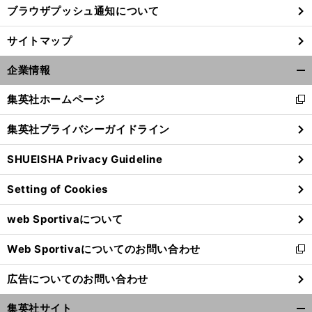
ブラウザプッシュ通知について
サイトマップ
企業情報
開
く/
集英社ホームページ
新
閉
し
じ
集英社プライバシーガイドライン
い
る
ウ
SHUEISHA Privacy Guideline
ィ
ン
Setting of Cookies
「
目
！
」
ド
指すはアジア杯初優勝
岩清水＆阪口のなでしこトーク
ウ
web Sportivaについて
で
開
Web Sportivaについてのお問い合わせ
く
新
し
広告についてのお問い合わせ
い
ウ
集英社サイト
ィ