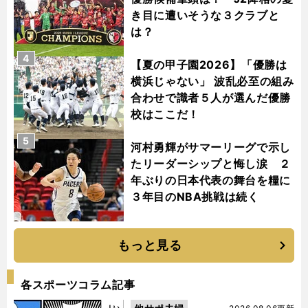
き目に遭いそうな３クラブと
は？
4
【夏の甲子園2026】「優勝は
横浜じゃない」 波乱必至の組み
合わせで識者５人が選んだ優勝
校はここだ！
5
河村勇輝がサマーリーグで示し
たリーダーシップと悔し涙 ２
年ぶりの日本代表の舞台を糧に
３年目のNBA挑戦は続く
もっと見る
各スポーツコラム記事