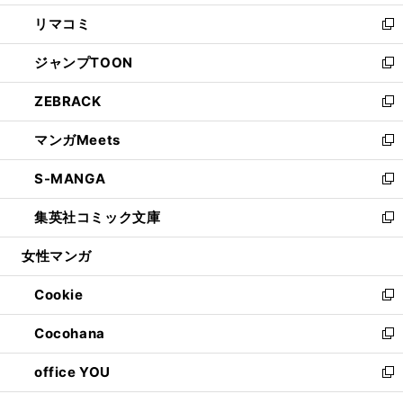
ウ
ン
ウ
し
リマコミ
で
ド
ィ
い
新
開
ウ
ン
ウ
し
ジャンプTOON
く
で
ド
ィ
い
新
開
ウ
ン
ウ
し
ZEBRACK
く
で
ド
ィ
い
新
開
ウ
ン
ウ
し
マンガMeets
く
で
ド
ィ
い
新
開
ウ
ン
ウ
し
S-MANGA
く
で
ド
ィ
い
新
開
ウ
ン
ウ
し
集英社コミック文庫
く
で
ド
ィ
い
新
開
ウ
ン
ウ
し
女性マンガ
く
で
ド
ィ
い
開
ウ
ン
ウ
Cookie
く
で
ド
ィ
新
開
ウ
ン
し
Cocohana
く
で
ド
い
新
開
ウ
ウ
し
office YOU
く
で
ィ
い
新
開
ン
ウ
し