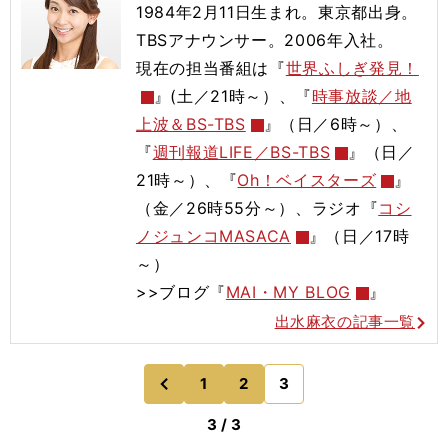
1984年2月11日生まれ。東京都出身。
TBSアナウンサー。2006年入社。
現在の担当番組は『
世界ふしぎ発見！
』(土／21時～）、『
時事放談／地
上波＆BS-TBS
』（日／6時～）、
『
週刊報道LIFE／BS-TBS
』（日／
21時～）、『
Oh！ベイスターズ
』
（金／26時55分～）、ラジオ『
コシ
ノジュンコMASACA
』（日／17時
～）
>>ブログ『
MAI・MY BLOG
』
出水麻衣の記事一覧
1
2
3
のページへ
前
3 / 3