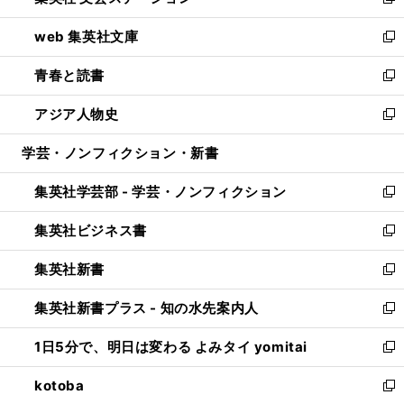
い
新
ン
ウ
し
web 集英社文庫
ド
ィ
い
新
ウ
ン
ウ
し
青春と読書
で
ド
ィ
い
新
開
ウ
ン
ウ
し
アジア人物史
く
で
ド
ィ
い
新
開
ウ
ン
ウ
し
学芸・ノンフィクション・新書
く
で
ド
ィ
い
開
ウ
ン
ウ
集英社学芸部 - 学芸・ノンフィクション
く
で
ド
ィ
新
開
ウ
ン
し
集英社ビジネス書
く
で
ド
い
新
開
ウ
ウ
し
集英社新書
く
で
ィ
い
新
開
ン
ウ
し
集英社新書プラス - 知の水先案内人
く
ド
ィ
い
新
ウ
ン
ウ
し
1日5分で、明日は変わる よみタイ yomitai
で
ド
ィ
い
新
開
ウ
ン
ウ
し
kotoba
く
で
ド
ィ
い
新