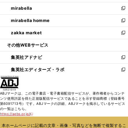
開
ウ
ン
ウ
し
mirabella
く
で
ド
ィ
い
新
開
ウ
ン
ウ
し
mirabella homme
く
で
ド
ィ
い
新
開
ウ
ン
ウ
し
zakka market
く
で
ド
ィ
い
新
開
ウ
ン
ウ
し
その他WEBサービス
く
で
ド
ィ
い
開
ウ
ン
ウ
集英社アドナビ
く
で
ド
ィ
新
開
ウ
ン
し
集英社エディターズ・ラボ
く
で
ド
い
新
開
ウ
ウ
し
く
で
ィ
い
開
ン
ウ
ABJマークは、この電子書店・電子書籍配信サービスが、著作権者からコンテ
く
ド
ィ
ンツ使用許諾を得た正規版配信サービスであることを示す登録商標（登録番号
ウ
ン
第6091713号）です。ABJマークの詳細、ABJマークを掲示しているサービス
で
ド
の一覧はこちら。
開
ウ
https://aebs.or.jp/
新
く
で
し
い
開
本ホームページに記載の文章・画像・写真などを無断で複製するこ