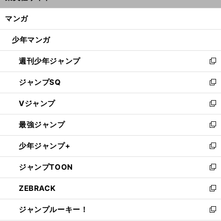
開
ン
く/
マンガ
ド
閉
ウ
じ
少年マンガ
で
る
開
週刊少年ジャンプ
く
新
し
ジャンプSQ
い
新
ウ
し
Vジャンプ
ィ
い
新
ン
ウ
し
最強ジャンプ
ド
ィ
い
新
ウ
ン
ウ
し
少年ジャンプ+
で
ド
ィ
い
新
開
ウ
ン
ウ
し
ジャンプTOON
く
で
ド
ィ
い
新
開
ウ
ン
ウ
し
ZEBRACK
く
で
ド
ィ
い
新
開
ウ
ン
ウ
し
ジャンプルーキー！
く
で
ド
ィ
い
新
開
ウ
ン