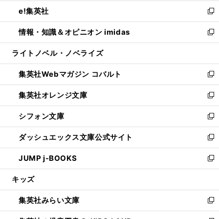
開
ウ
ン
ウ
し
e!集英社
く
で
ド
ィ
い
新
開
ウ
ン
ウ
し
情報・知識＆オピニオン imidas
く
で
ド
ィ
い
新
開
ウ
ン
ウ
し
ライトノベル・ノベライズ
く
で
ド
ィ
い
開
ウ
ン
ウ
集英社Webマガジン コバルト
く
で
ド
ィ
新
開
ウ
ン
し
集英社オレンジ文庫
く
で
ド
い
新
開
ウ
ウ
し
シフォン文庫
く
で
ィ
い
新
開
ン
ウ
し
ダッシュエックス文庫公式サイト
く
ド
ィ
い
新
ウ
ン
ウ
し
JUMP j-BOOKS
で
ド
ィ
い
新
開
ウ
ン
ウ
し
キッズ
く
で
ド
ィ
い
開
ウ
ン
ウ
集英社みらい文庫
く
で
ド
ィ
新
開
ウ
ン
し