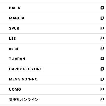
開
ウ
し
BAILA
く
ィ
い
新
ン
ウ
し
MAQUIA
ド
ィ
い
新
ウ
ン
ウ
し
SPUR
で
ド
ィ
い
新
開
ウ
ン
ウ
し
LEE
く
で
ド
ィ
い
新
開
ウ
ン
ウ
し
eclat
く
で
ド
ィ
い
新
開
ウ
ン
ウ
し
T JAPAN
く
で
ド
ィ
い
新
開
ウ
ン
ウ
し
HAPPY PLUS ONE
く
で
ド
ィ
い
新
開
ウ
ン
ウ
し
MEN'S NON-NO
く
で
ド
ィ
い
新
開
ウ
ン
ウ
し
UOMO
く
で
ド
ィ
い
新
開
ウ
ン
ウ
し
集英社オンライン
く
で
ド
ィ
い
新
開
ウ
ン
ウ
し