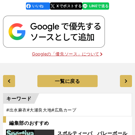
いいね
Xでポストする
LINEで送る
line
faceboo
x
k
Googleの「優先ソース」について
一覧に戻る
キーワード
#出水麻衣
#大瀬良大地
#広島カープ
編集部のおすすめ
スポルティーバ バレーボール