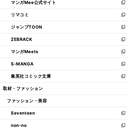
マンガMee公式サイト
く
ド
ィ
い
新
ウ
ン
ウ
し
リマコミ
で
ド
ィ
い
新
開
ウ
ン
ウ
し
ジャンプTOON
く
で
ド
ィ
い
新
開
ウ
ン
ウ
し
ZEBRACK
く
で
ド
ィ
い
新
開
ウ
ン
ウ
し
マンガMeets
く
で
ド
ィ
い
新
開
ウ
ン
ウ
し
S-MANGA
く
で
ド
ィ
い
新
開
ウ
ン
ウ
し
集英社コミック文庫
く
で
ド
ィ
い
新
開
ウ
ン
ウ
し
取材・ファッション
く
で
ド
ィ
い
開
ウ
ン
ウ
ファッション・美容
く
で
ド
ィ
開
ウ
ン
Seventeen
く
で
ド
新
開
ウ
し
non-no
く
で
い
新