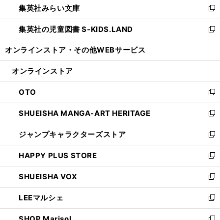
集英社みらい文庫
く
で
ド
ィ
新
開
ウ
ン
し
集英社の児童図書 S-KIDS.LAND
く
で
ド
い
新
開
ウ
ウ
し
オンラインストア・
その他WEBサービス
く
で
ィ
い
開
ン
ウ
オンラインストア
く
ド
ィ
ウ
ン
OTO
で
ド
新
開
ウ
し
SHUEISHA MANGA-ART HERITAGE
く
で
い
新
開
ウ
し
ジャンプキャラクターズストア
く
ィ
い
新
ン
ウ
し
HAPPY PLUS STORE
ド
ィ
い
新
ウ
ン
ウ
し
SHUEISHA VOX
で
ド
ィ
い
新
開
ウ
ン
ウ
し
LEEマルシェ
く
で
ド
ィ
い
新
開
ウ
ン
ウ
し
SHOP Marisol
く
で
ド
ィ