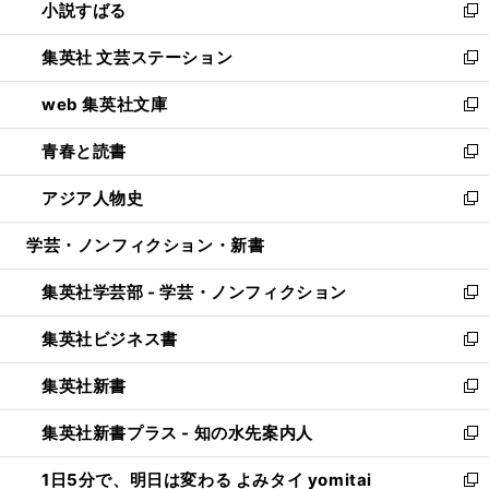
小説すばる
く
で
い
新
開
ウ
し
集英社 文芸ステーション
く
ィ
い
新
ン
ウ
し
web 集英社文庫
ド
ィ
い
新
ウ
ン
ウ
し
青春と読書
で
ド
ィ
い
新
開
ウ
ン
ウ
し
アジア人物史
く
で
ド
ィ
い
新
開
ウ
ン
ウ
し
学芸・ノンフィクション・新書
く
で
ド
ィ
い
開
ウ
ン
ウ
集英社学芸部 - 学芸・ノンフィクション
く
で
ド
ィ
新
開
ウ
ン
し
集英社ビジネス書
く
で
ド
い
新
開
ウ
ウ
し
集英社新書
く
で
ィ
い
新
開
ン
ウ
し
集英社新書プラス - 知の水先案内人
く
ド
ィ
い
新
ウ
ン
ウ
し
1日5分で、明日は変わる よみタイ yomitai
で
ド
ィ
い
新