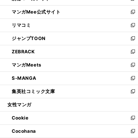
開
ン
ウ
し
マンガMee公式サイト
く
ド
ィ
い
新
ウ
ン
ウ
し
リマコミ
で
ド
ィ
い
新
開
ウ
ン
ウ
し
ジャンプTOON
く
で
ド
ィ
い
新
開
ウ
ン
ウ
し
ZEBRACK
く
で
ド
ィ
い
新
開
ウ
ン
ウ
し
マンガMeets
く
で
ド
ィ
い
新
開
ウ
ン
ウ
し
S-MANGA
く
で
ド
ィ
い
新
開
ウ
ン
ウ
し
集英社コミック文庫
く
で
ド
ィ
い
新
開
ウ
ン
ウ
し
女性マンガ
く
で
ド
ィ
い
開
ウ
ン
ウ
Cookie
く
で
ド
ィ
新
開
ウ
ン
し
Cocohana
く
で
ド
い
新
開
ウ