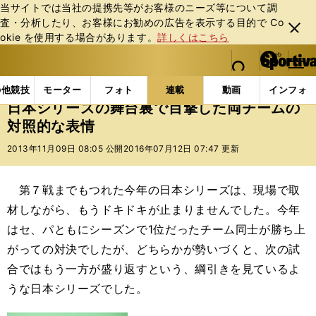
当サイトでは当社の提携先等がお客様のニーズ等について調
査・分析したり、お客様にお勧めの広告を表⽰する⽬的で Co
閉じ
okie を使⽤する場合があります。
詳しくはこちら
る
マイペ
web Sportiva (webスポルティーバ)
検索
メニュ
we
ー
連載コラム
スポアナ
出水麻衣
日本シリーズの
b
ジ
の他競技
モーター
フォト
連載
動画
インフォ
ス
日本シリーズの舞台裏で目撃した両チームの
ポ
対照的な表情
ル
テ
2013年11月09日 08:05 公開
2016年07月12日 07:47 更新
ィ
ー
バ
第７戦までもつれた今年の日本シリーズは、現場で取
材しながら、もうドキドキが止まりませんでした。今年
はセ、パともにシーズンで1位だったチーム同士が勝ち上
がっての対決でしたが、どちらかが勢いづくと、次の試
合ではもう一方が盛り返すという、綱引きを見ているよ
うな日本シリーズでした。