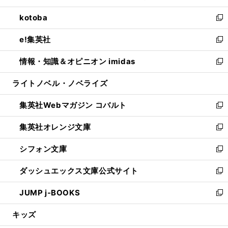
開
ウ
ン
ウ
し
kotoba
く
で
ド
ィ
い
新
開
ウ
ン
ウ
し
e!集英社
く
で
ド
ィ
い
新
開
ウ
ン
ウ
し
情報・知識＆オピニオン imidas
く
で
ド
ィ
い
新
開
ウ
ン
ウ
し
ライトノベル・ノベライズ
く
で
ド
ィ
い
開
ウ
ン
ウ
集英社Webマガジン コバルト
く
で
ド
ィ
新
開
ウ
ン
し
集英社オレンジ文庫
く
で
ド
い
新
開
ウ
ウ
し
シフォン文庫
く
で
ィ
い
新
開
ン
ウ
し
ダッシュエックス文庫公式サイト
く
ド
ィ
い
新
ウ
ン
ウ
し
JUMP j-BOOKS
で
ド
ィ
い
新
開
ウ
ン
ウ
し
キッズ
く
で
ド
ィ
い
開
ウ
ン
ウ