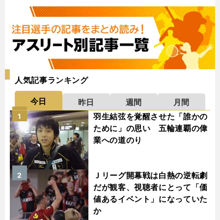
人気記事ランキング
今日
昨日
週間
月間
羽生結弦を覚醒させた「誰かの
1
ために」の思い 五輪連覇の偉
業への道のり
Ｊリーグ開幕戦は白熱の逆転劇
2
だが観客、視聴者にとって「価
値あるイベント」になっていた
か