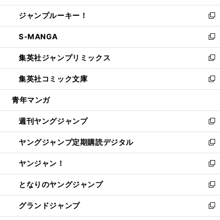
開
ウ
ン
ウ
し
ジャンプルーキー！
く
で
ド
ィ
い
新
開
ウ
ン
ウ
し
S-MANGA
く
で
ド
ィ
い
新
開
ウ
ン
ウ
し
集英社ジャンプリミックス
く
で
ド
ィ
い
新
開
ウ
ン
ウ
し
集英社コミック文庫
く
で
ド
ィ
い
新
開
ウ
ン
ウ
し
青年マンガ
く
で
ド
ィ
い
開
ウ
ン
ウ
週刊ヤングジャンプ
く
で
ド
ィ
新
開
ウ
ン
し
ヤングジャンプ定期購読デジタル
く
で
ド
い
新
開
ウ
ウ
し
ヤンジャン！
く
で
ィ
い
新
開
ン
ウ
し
となりのヤングジャンプ
く
ド
ィ
い
新
ウ
ン
ウ
し
グランドジャンプ
で
ド
ィ
い
新
開
ウ
ン
ウ
し