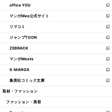
ウ
し
office YOU
く
で
ィ
い
新
開
ン
ウ
し
マンガMee公式サイト
く
ド
ィ
い
新
ウ
ン
ウ
し
リマコミ
で
ド
ィ
い
新
開
ウ
ン
ウ
し
ジャンプTOON
く
で
ド
ィ
い
新
開
ウ
ン
ウ
し
ZEBRACK
く
で
ド
ィ
い
新
開
ウ
ン
ウ
し
マンガMeets
く
で
ド
ィ
い
新
開
ウ
ン
ウ
し
S-MANGA
く
で
ド
ィ
い
新
開
ウ
ン
ウ
し
集英社コミック文庫
く
で
ド
ィ
い
新
開
ウ
ン
ウ
し
取材・ファッション
く
で
ド
ィ
い
開
ウ
ン
ウ
ファッション・美容
く
で
ド
ィ
開
ウ
ン