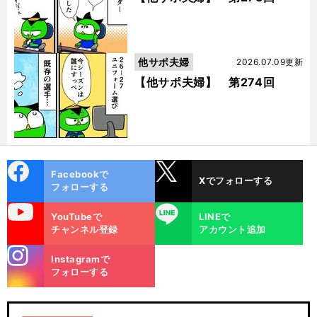
他サポ夫婦
2026.07.09更新
【他サポ夫婦】 第274回
cebo
X
Facebookで
Xでフォローする
ok
フォローする
uTube
LINE
YouTubeで
LINEで
チャンネル登録
アカウント追加
stagra
Instagramで
m
フォローする