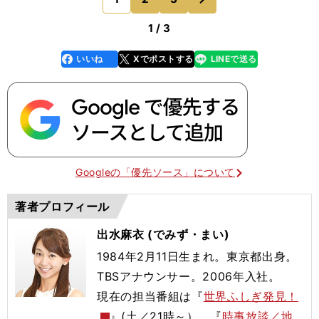
のページへ
開いてスタートの
1 / 3
いいね
Xでポストする
LINEで送る
line
faceboo
x
k
Googleの「優先ソース」について
著者プロフィール
出水麻衣 (でみず・まい)
1984年2月11日生まれ。東京都出身。
TBSアナウンサー。2006年入社。
現在の担当番組は『
世界ふしぎ発見！
』(土／21時～）、『
時事放談／地