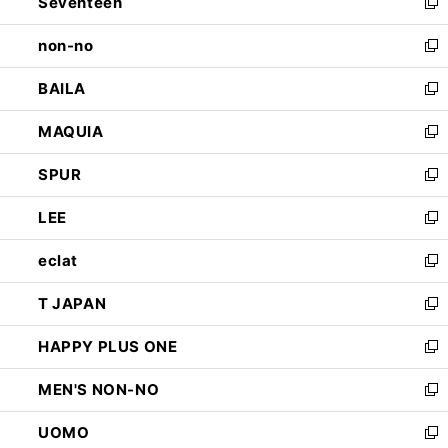
Seventeen
く
で
ド
新
開
ウ
し
non-no
く
で
い
新
開
ウ
し
BAILA
く
ィ
い
新
ン
ウ
し
MAQUIA
ド
ィ
い
新
ウ
ン
ウ
し
SPUR
で
ド
ィ
い
新
開
ウ
ン
ウ
し
LEE
く
で
ド
ィ
い
新
開
ウ
ン
ウ
し
eclat
く
で
ド
ィ
い
新
開
ウ
ン
ウ
し
T JAPAN
く
で
ド
ィ
い
新
開
ウ
ン
ウ
し
HAPPY PLUS ONE
く
で
ド
ィ
い
新
開
ウ
ン
ウ
し
MEN'S NON-NO
く
で
ド
ィ
い
新
開
ウ
ン
ウ
し
UOMO
く
で
ド
ィ
い
新