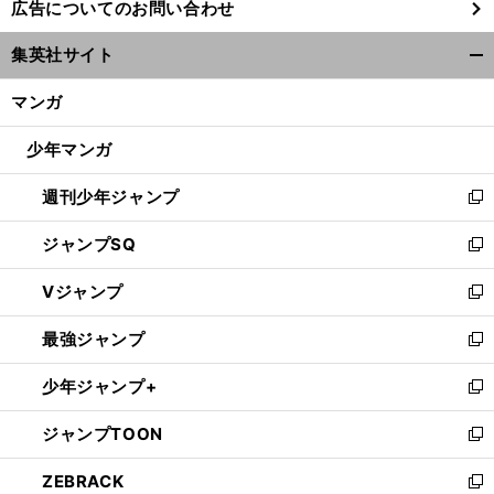
広告についてのお問い合わせ
い
ウ
集英社サイト
ィ
開
ン
く/
マンガ
ド
閉
ウ
じ
少年マンガ
で
る
開
週刊少年ジャンプ
く
新
し
ジャンプSQ
い
新
ウ
し
Vジャンプ
ィ
い
新
ン
ウ
し
最強ジャンプ
ド
ィ
い
新
ウ
ン
ウ
し
少年ジャンプ+
で
ド
ィ
い
新
開
ウ
ン
ウ
し
ジャンプTOON
く
で
ド
ィ
い
新
開
ウ
ン
ウ
し
ZEBRACK
く
で
ド
ィ
い
新