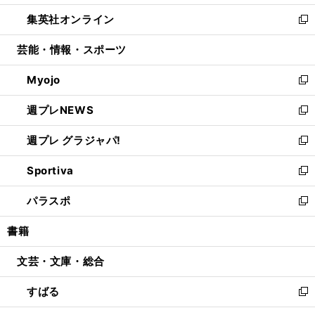
開
ウ
ン
ウ
し
集英社オンライン
く
で
ド
ィ
い
新
開
ウ
ン
ウ
し
芸能・情報・スポーツ
く
で
ド
ィ
い
開
ウ
ン
ウ
Myojo
く
で
ド
ィ
新
開
ウ
ン
し
週プレNEWS
く
で
ド
い
新
開
ウ
ウ
し
週プレ グラジャパ!
く
で
ィ
い
新
開
ン
ウ
し
Sportiva
く
ド
ィ
い
新
ウ
ン
ウ
し
パラスポ
で
ド
ィ
い
新
開
ウ
ン
ウ
し
書籍
く
で
ド
ィ
い
開
ウ
ン
ウ
文芸・文庫・総合
く
で
ド
ィ
開
ウ
ン
すばる
く
で
ド
新
開
ウ
し