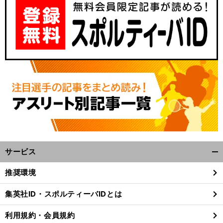
サービス
開
く/
推奨環境
閉
じ
集英社ID・スポルティーバIDとは
る
利用規約・会員規約