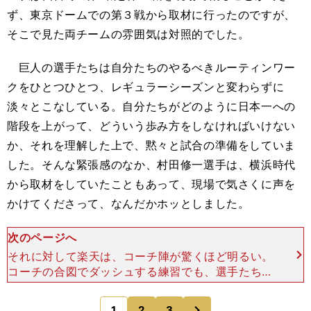
ず、東京ドームでの第３戦から取材に行ったのですが、
そこで見た両チームの雰囲気は対照的でした。
巨人の選手たちは自分たちのやるべきルーティンワー
クをひとつひとつ、レギュラーシーズンと変わらずに
淡々とこなしている。自分たちがどのように日本一への
階段を上がって、どういう歩み方をしなければいけない
か、それを理解した上で、黙々と試合の準備をしていま
した。そんな緊張感のなか、村田修一選手は、横浜時代
から取材をしていたこともあって、現場で気さくに声を
かけてくださって、なんだかホッとしました。
次のページへ
それに対して楽天は、コーチ陣が驚くほど明るい。
コーチの合図でダッシュする練習でも、選手たちを
取材陣の方に向かせて、「誰でもいいから向こうの
誰かを見て」と言ってから、選手の視界の端で手を
次
1
2
3