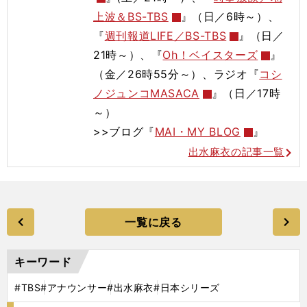
上波＆BS-TBS
』（日／6時～）、
『
週刊報道LIFE／BS-TBS
』（日／
21時～）、『
Oh！ベイスターズ
』
（金／26時55分～）、ラジオ『
コシ
ノジュンコMASACA
』（日／17時
～）
>>ブログ『
MAI・MY BLOG
』
出水麻衣の記事一覧
一覧に戻る
キーワード
#TBS
#アナウンサー
#出水麻衣
#日本シリーズ