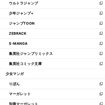
ウルトラジャンプ
く
で
ド
ィ
い
新
開
ウ
ン
ウ
し
少年ジャンプ+
く
で
ド
ィ
い
新
開
ウ
ン
ウ
し
ジャンプTOON
く
で
ド
ィ
い
新
開
ウ
ン
ウ
し
ZEBRACK
く
で
ド
ィ
い
新
開
ウ
ン
ウ
し
S-MANGA
く
で
ド
ィ
い
新
開
ウ
ン
ウ
し
集英社ジャンプリミックス
く
で
ド
ィ
い
新
開
ウ
ン
ウ
し
集英社コミック文庫
く
で
ド
ィ
い
新
開
ウ
ン
ウ
し
少女マンガ
く
で
ド
ィ
い
開
ウ
ン
ウ
りぼん
く
で
ド
ィ
新
開
ウ
ン
し
マーガレット
く
で
ド
い
新
開
ウ
ウ
し
別冊マーガレット
く
で
ィ
い
新