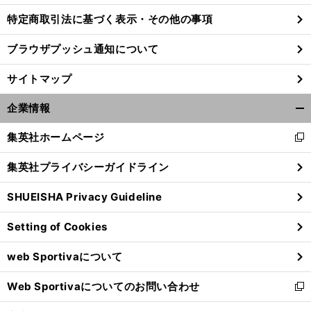
特定商取引法に基づく表示・その他の事項
ブラウザプッシュ通知について
。
前
東京五輪候補たちが走る
へ
サイトマップ
企業情報
開
く/
集英社ホームページ
新
閉
し
じ
集英社プライバシーガイドライン
い
る
ウ
SHUEISHA Privacy Guideline
ィ
ン
Setting of Cookies
ド
ウ
web Sportivaについて
で
開
Web Sportivaについてのお問い合わせ
く
新
し