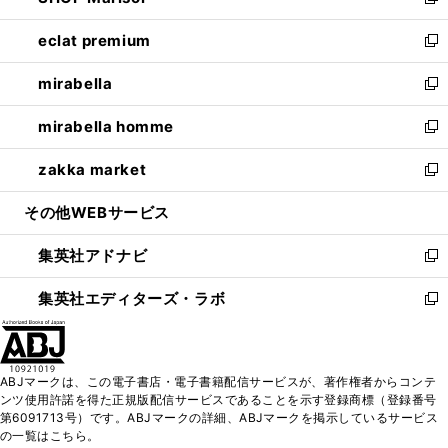
い
新
開
ウ
ン
ウ
し
eclat premium
く
で
ド
ィ
い
新
開
ウ
ン
ウ
し
mirabella
く
で
ド
ィ
い
新
開
ウ
ン
ウ
し
mirabella homme
く
で
ド
ィ
い
新
開
ウ
ン
ウ
し
zakka market
く
で
ド
ィ
い
新
開
ウ
ン
ウ
し
その他WEBサービス
く
で
ド
ィ
い
開
ウ
ン
ウ
集英社アドナビ
く
で
ド
ィ
新
開
ウ
ン
し
集英社エディターズ・ラボ
く
で
ド
い
新
開
ウ
ウ
し
く
で
ィ
い
開
ン
ウ
ABJマークは、この電子書店・電子書籍配信サービスが、著作権者からコンテ
く
ド
ィ
ンツ使用許諾を得た正規版配信サービスであることを示す登録商標（登録番号
ウ
ン
第6091713号）です。ABJマークの詳細、ABJマークを掲示しているサービス
で
ド
の一覧はこちら。