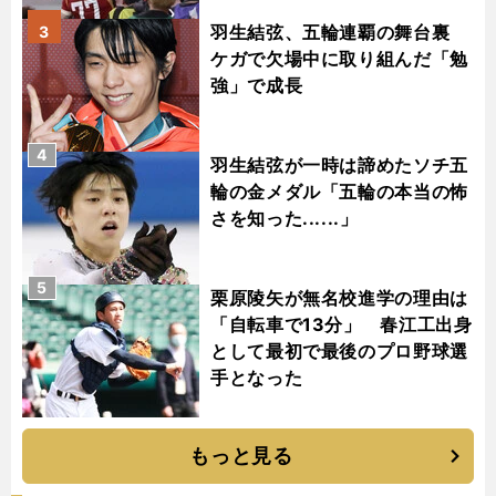
羽生結弦、五輪連覇の舞台裏
3
ケガで欠場中に取り組んだ「勉
強」で成長
4
羽生結弦が一時は諦めたソチ五
輪の金メダル「五輪の本当の怖
さを知った......」
5
栗原陵矢が無名校進学の理由は
「自転車で13分」 春江工出身
として最初で最後のプロ野球選
手となった
もっと見る