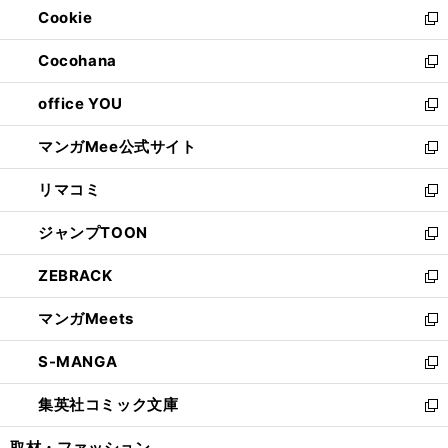
Cookie
く
で
ド
ィ
新
開
ウ
ン
し
Cocohana
く
で
ド
い
新
開
ウ
ウ
し
office YOU
く
で
ィ
い
新
開
ン
ウ
し
マンガMee公式サイト
く
ド
ィ
い
新
ウ
ン
ウ
し
リマコミ
で
ド
ィ
い
新
開
ウ
ン
ウ
し
ジャンプTOON
く
で
ド
ィ
い
新
開
ウ
ン
ウ
し
ZEBRACK
く
で
ド
ィ
い
新
開
ウ
ン
ウ
し
マンガMeets
く
で
ド
ィ
い
新
開
ウ
ン
ウ
し
S-MANGA
く
で
ド
ィ
い
新
開
ウ
ン
ウ
し
集英社コミック文庫
く
で
ド
ィ
い
新
開
ウ
ン
ウ
し
取材・ファッション
く