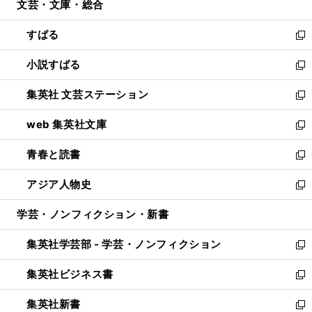
文芸・文庫・総合
く
で
ド
ィ
開
ウ
ン
すばる
く
で
ド
新
開
ウ
し
小説すばる
く
で
い
新
開
ウ
し
集英社 文芸ステーション
く
ィ
い
新
ン
ウ
し
web 集英社文庫
ド
ィ
い
新
ウ
ン
ウ
し
青春と読書
で
ド
ィ
い
新
開
ウ
ン
ウ
し
アジア人物史
く
で
ド
ィ
い
新
開
ウ
ン
ウ
し
学芸・ノンフィクション・新書
く
で
ド
ィ
い
開
ウ
ン
ウ
集英社学芸部 - 学芸・ノンフィクション
く
で
ド
ィ
新
開
ウ
ン
し
集英社ビジネス書
く
で
ド
い
新
開
ウ
ウ
し
集英社新書
く
で
ィ
い
新