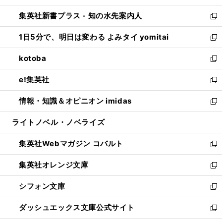
開
ン
ウ
し
集英社新書プラス - 知の水先案内人
く
ド
ィ
い
新
ウ
ン
ウ
し
1日5分で、明日は変わる よみタイ yomitai
で
ド
ィ
い
新
開
ウ
ン
ウ
し
kotoba
く
で
ド
ィ
い
新
開
ウ
ン
ウ
し
e!集英社
く
で
ド
ィ
い
新
開
ウ
ン
ウ
し
情報・知識＆オピニオン imidas
く
で
ド
ィ
い
新
開
ウ
ン
ウ
し
ライトノベル・ノベライズ
く
で
ド
ィ
い
開
ウ
ン
ウ
集英社Webマガジン コバルト
く
で
ド
ィ
新
開
ウ
ン
し
集英社オレンジ文庫
く
で
ド
い
新
開
ウ
ウ
し
シフォン文庫
く
で
ィ
い
新
開
ン
ウ
し
ダッシュエックス文庫公式サイト
く
ド
ィ
い
新
ウ
ン
ウ
し