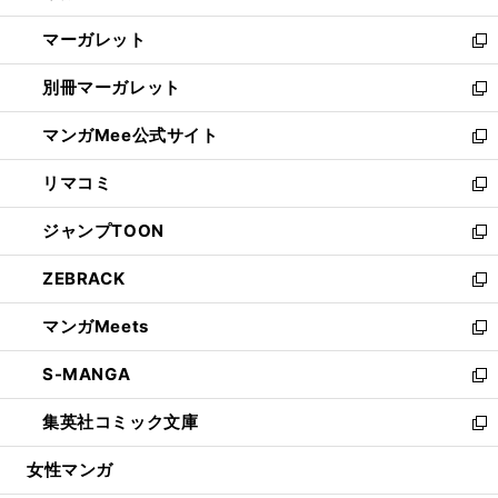
開
ウ
ン
し
マーガレット
く
で
ド
い
新
開
ウ
ウ
し
別冊マーガレット
く
で
ィ
い
新
開
ン
ウ
し
マンガMee公式サイト
く
ド
ィ
い
新
ウ
ン
ウ
し
リマコミ
で
ド
ィ
い
新
開
ウ
ン
ウ
し
ジャンプTOON
く
で
ド
ィ
い
新
開
ウ
ン
ウ
し
ZEBRACK
く
で
ド
ィ
い
新
開
ウ
ン
ウ
し
マンガMeets
く
で
ド
ィ
い
新
開
ウ
ン
ウ
し
S-MANGA
く
で
ド
ィ
い
新
開
ウ
ン
ウ
し
集英社コミック文庫
く
で
ド
ィ
い
新
開
ウ
ン
ウ
し
女性マンガ
く
で
ド
ィ
い
開
ウ
ン
ウ