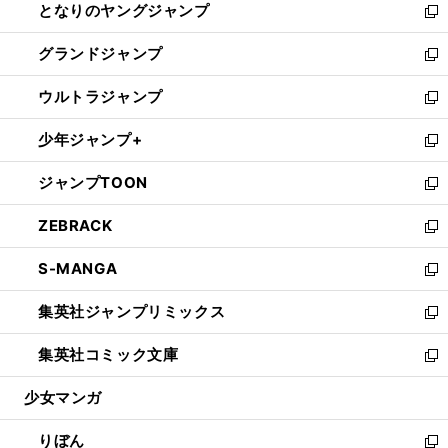
となりのヤングジャンプ
く
ド
ィ
い
新
ウ
ン
ウ
し
グランドジャンプ
で
ド
ィ
い
新
開
ウ
ン
ウ
し
ウルトラジャンプ
く
で
ド
ィ
い
新
開
ウ
ン
ウ
し
少年ジャンプ+
く
で
ド
ィ
い
新
開
ウ
ン
ウ
し
ジャンプTOON
く
で
ド
ィ
い
新
開
ウ
ン
ウ
し
ZEBRACK
く
で
ド
ィ
い
新
開
ウ
ン
ウ
し
S-MANGA
く
で
ド
ィ
い
新
開
ウ
ン
ウ
し
集英社ジャンプリミックス
く
で
ド
ィ
い
新
開
ウ
ン
ウ
し
集英社コミック文庫
く
で
ド
ィ
い
新
開
ウ
ン
ウ
し
少女マンガ
く
で
ド
ィ
い
開
ウ
ン
ウ
りぼん
く
で
ド
ィ
新