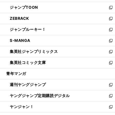
開
ウ
ン
ウ
し
ジャンプTOON
く
で
ド
ィ
い
新
開
ウ
ン
ウ
し
ZEBRACK
く
で
ド
ィ
い
新
開
ウ
ン
ウ
し
ジャンプルーキー！
く
で
ド
ィ
い
新
開
ウ
ン
ウ
し
S-MANGA
く
で
ド
ィ
い
新
開
ウ
ン
ウ
し
集英社ジャンプリミックス
く
で
ド
ィ
い
新
開
ウ
ン
ウ
し
集英社コミック文庫
く
で
ド
ィ
い
新
開
ウ
ン
ウ
し
青年マンガ
く
で
ド
ィ
い
開
ウ
ン
ウ
週刊ヤングジャンプ
く
で
ド
ィ
新
開
ウ
ン
し
ヤングジャンプ定期購読デジタル
く
で
ド
い
新
開
ウ
ウ
し
ヤンジャン！
く
で
ィ
い
新
開
ン
ウ
し