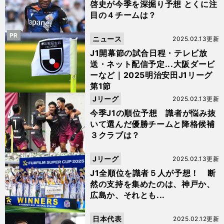
啓史が今季を深掘り予想 とくに注
目の４チームは？
PR
ニュース
2025.02.13更新
J1開幕節の試合日程・テレビ放
送・ネット配信予定...大阪ダービ
ーなど｜2025明治安田J1リーグ
第1節
Jリーグ
2025.02.13更新
今季J1の順位予想 識者が悩み抜
いて選んだ優勝チームと降格候補
３クラブは？
Jリーグ
2025.02.13更新
J1全順位を識者５人が予想！ 断
然の支持を集めたのは、神戸か、
広島か、それとも...
日本代表
2025.02.12更新