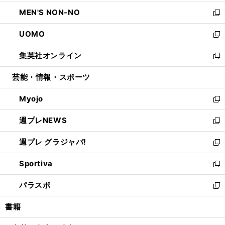
開
ウ
ン
ウ
し
MEN'S NON-NO
く
で
ド
ィ
い
新
開
ウ
ン
ウ
し
UOMO
く
で
ド
ィ
い
新
開
ウ
ン
ウ
し
集英社オンライン
く
で
ド
ィ
い
新
開
ウ
ン
ウ
し
芸能・情報・スポーツ
く
で
ド
ィ
い
開
ウ
ン
ウ
Myojo
く
で
ド
ィ
新
開
ウ
ン
し
週プレNEWS
く
で
ド
い
新
開
ウ
ウ
し
週プレ グラジャパ!
く
で
ィ
い
新
開
ン
ウ
し
Sportiva
く
ド
ィ
い
新
ウ
ン
ウ
し
パラスポ
で
ド
ィ
い
新
開
ウ
ン
ウ
し
書籍
く
で
ド
ィ
い
開
ウ
ン
ウ