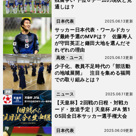
残留争い 下位６チームの現状と見
通しは？
日本代表
2025.06.13更新
サッカー日本代表・ワールドカッ
プ最終予選のMVPは？ 佐藤寿人
が守田英正と鎌田大地を選んだそ
れぞれの理由
高校・ユース
2025.06.13更新
少子化、教員不足時代の「部活動
の地域展開」 注目を集める福岡
での取り組みとは？
PR
ニュース
2025.06.11更新
【天皇杯】2回戦の日程・対戦カ
ード・放送予定｜天皇杯 JFA 第1
05回全日本サッカー選手権大会
日本代表
2025.06.09更新