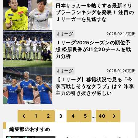
日本サッカーを熱くする最新ドリ
ブラーランキングを発表！ 注目の
Ｊリーガーを見逃すな
Jリーグ
2025.02.12更新
Ｊリーグ2025シーズンの順位予
想 松原良香がJ1全20チームを戦
力分析
Jリーグ
2025.01.29更新
【Ｊリーグ】移籍状況で見る「今
季苦戦しそうなクラブ」は？ 昨季
主力の引き抜きが厳しい
次
1
2
3
4
5
...
40
のページへ
のページへ
前
編集部のおすすめ