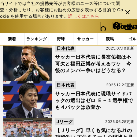
当サイトでは当社の提携先等がお客様のニーズ等について調
査・分析したり、お客様にお勧めの広告を表⽰する⽬的で Co
閉じ
okie を使⽤する場合があります。
詳しくはこちら
る
マイペ
web Sportiva (webスポルティーバ)
検索
メニュ
we
ー
「名古屋グランパス」の検索結果 (3ページ目)
b
ジ
新着
ランキング
野球
サッカー
競馬
ゴル
ス
日本代表
2025.07.10更新
ポ
ル
サッカー日本代表に長友佑都は不
テ
可欠と福田正博が考えるワケ 今
ィ
後のメンバー争いはどうなる？
ー
バ
日本代表
2025.12.22更新
サッカー日本代表に現職サイドバ
ックの選出はゼロ Ｅ－１選手権で
も４バックは放棄か
Jリーグ
2025.06.25更新
【Ｊリーグ】早くも気になるJ1の