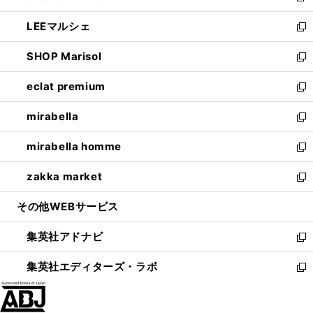
開
ウ
ン
ウ
し
LEEマルシェ
く
で
ド
ィ
い
新
開
ウ
ン
ウ
し
SHOP Marisol
く
で
ド
ィ
い
新
開
ウ
ン
ウ
し
eclat premium
く
で
ド
ィ
い
新
開
ウ
ン
ウ
し
mirabella
く
で
ド
ィ
い
新
開
ウ
ン
ウ
し
mirabella homme
く
で
ド
ィ
い
新
開
ウ
ン
ウ
し
zakka market
く
で
ド
ィ
い
新
開
ウ
ン
ウ
し
その他WEBサービス
く
で
ド
ィ
い
開
ウ
ン
ウ
集英社アドナビ
く
で
ド
ィ
新
開
ウ
ン
し
集英社エディターズ・ラボ
く
で
ド
い
新
開
ウ
ウ
し
く
で
ィ
い
開