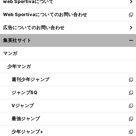
web Sportivaについて
で
開
Web Sportivaについてのお問い合わせ
く
新
し
広告についてのお問い合わせ
い
ウ
集英社サイト
ィ
開
ン
く/
マンガ
ド
閉
ウ
じ
少年マンガ
で
る
開
週刊少年ジャンプ
く
新
し
ジャンプSQ
い
新
ウ
し
Vジャンプ
ィ
い
新
ン
ウ
し
最強ジャンプ
ド
ィ
い
新
ウ
ン
ウ
し
少年ジャンプ+
で
ド
ィ
い
新