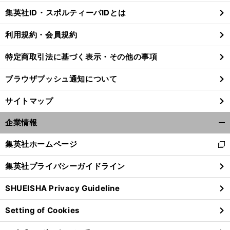
じ
集英社ID・スポルティーバIDとは
る
利用規約・会員規約
特定商取引法に基づく表示・その他の事項
ブラウザプッシュ通知について
サイトマップ
企業情報
開
く/
集英社ホームページ
新
閉
し
じ
集英社プライバシーガイドライン
い
る
ウ
SHUEISHA Privacy Guideline
ィ
ン
Setting of Cookies
ド
ウ