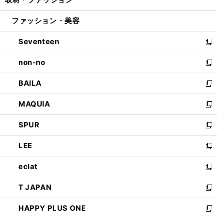
で
ド
ィ
い
開
ウ
ン
ウ
ファッション・美容
く
で
ド
ィ
開
ウ
ン
Seventeen
く
で
ド
新
開
ウ
し
non-no
く
で
い
新
開
ウ
し
BAILA
く
ィ
い
新
ン
ウ
し
MAQUIA
ド
ィ
い
新
ウ
ン
ウ
し
SPUR
で
ド
ィ
い
新
開
ウ
ン
ウ
し
LEE
く
で
ド
ィ
い
新
開
ウ
ン
ウ
し
eclat
く
で
ド
ィ
い
新
開
ウ
ン
ウ
し
T JAPAN
く
で
ド
ィ
い
新
開
ウ
ン
ウ
し
HAPPY PLUS ONE
く
で
ド
ィ
い
新