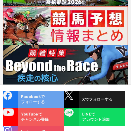
cebo
X
Facebookで
Xでフォローする
ok
フォローする
uTube
LINE
YouTubeで
LINEで
チャンネル登録
アカウント追加
stagra