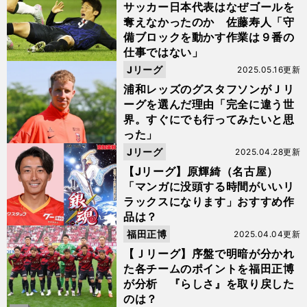
サッカー日本代表はなぜゴールを
奪えなかったのか 佐藤寿人「守
備ブロックを動かす作業は９番の
仕事ではない」
Jリーグ
2025.05.16更新
浦和レッズのグスタフソンがＪリ
ーグを選んだ理由「完全に違う世
界。すぐにでも行ってみたいと思
った」
Jリーグ
2025.04.28更新
【Jリーグ】原輝綺（名古屋）
「マンガに没頭する時間がいいリ
ラックスになります」おすすめ作
品は？
福田正博
2025.04.04更新
【Ｊリーグ】序盤で明暗が分かれ
た各チームのポイントを福田正博
が分析 『らしさ』を取り戻した
のは？