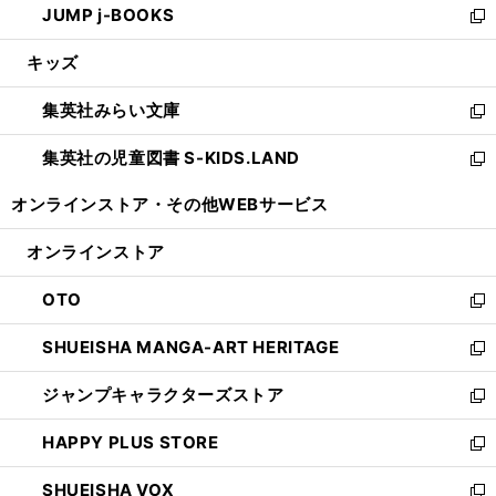
JUMP j-BOOKS
で
ド
ィ
い
新
開
ウ
ン
ウ
し
キッズ
く
で
ド
ィ
い
開
ウ
ン
ウ
集英社みらい文庫
く
で
ド
ィ
新
開
ウ
ン
し
集英社の児童図書 S-KIDS.LAND
く
で
ド
い
新
開
ウ
ウ
し
オンラインストア・
その他WEBサービス
く
で
ィ
い
開
ン
ウ
オンラインストア
く
ド
ィ
ウ
ン
OTO
で
ド
新
開
ウ
し
SHUEISHA MANGA-ART HERITAGE
く
で
い
新
開
ウ
し
ジャンプキャラクターズストア
く
ィ
い
新
ン
ウ
し
HAPPY PLUS STORE
ド
ィ
い
新
ウ
ン
ウ
し
SHUEISHA VOX
で
ド
ィ
い
新