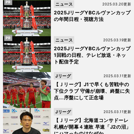
PR
ニュース
2025.03.20更新
2025JリーグYBCルヴァンカップ
の年間日程・視聴方法
PR
ニュース
2025.03.19更新
2025JリーグYBCルヴァンカップ
1回戦の日程、テレビ放送・ネッ
ト配信予定
Jリーグ
2025.03.11更新
【Ｊリーグ】J1で早くも苦戦中の
下位クラブ 守備が崩壊、終盤に失
点...序盤にして正念場
Jリーグ
2025.03.11更新
【Ｊリーグ】北海道コンサドーレ
札幌が開幕４連敗 早速「J2の沼」
にハマったのはなぜか