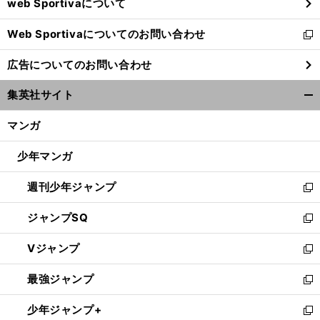
web Sportivaについて
で
開
Web Sportivaについてのお問い合わせ
く
新
し
広告についてのお問い合わせ
い
ウ
集英社サイト
ィ
開
ン
く/
マンガ
ド
閉
ウ
じ
少年マンガ
で
る
開
週刊少年ジャンプ
く
新
し
ジャンプSQ
い
新
ウ
し
Vジャンプ
ィ
い
新
ン
ウ
し
最強ジャンプ
ド
ィ
い
新
ウ
ン
ウ
し
少年ジャンプ+
で
ド
ィ
い
新