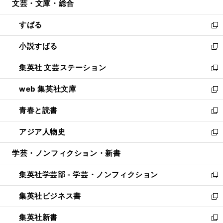
文芸・文庫・総合
く
で
ド
ィ
開
ウ
ン
すばる
く
で
ド
新
開
ウ
し
小説すばる
く
で
い
新
開
ウ
し
集英社 文芸ステーション
く
ィ
い
新
ン
ウ
し
web 集英社文庫
ド
ィ
い
新
ウ
ン
ウ
し
青春と読書
で
ド
ィ
い
新
開
ウ
ン
ウ
し
アジア人物史
く
で
ド
ィ
い
新
開
ウ
ン
ウ
し
学芸・ノンフィクション・新書
く
で
ド
ィ
い
開
ウ
ン
ウ
集英社学芸部 - 学芸・ノンフィクション
く
で
ド
ィ
新
開
ウ
ン
し
集英社ビジネス書
く
で
ド
い
新
開
ウ
ウ
し
集英社新書
く
で
ィ
い
新