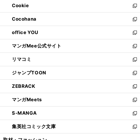
Cookie
く
で
ド
ィ
新
開
ウ
ン
し
Cocohana
く
で
ド
い
新
開
ウ
ウ
し
office YOU
く
で
ィ
い
新
開
ン
ウ
し
マンガMee公式サイト
く
ド
ィ
い
新
ウ
ン
ウ
し
リマコミ
で
ド
ィ
い
新
開
ウ
ン
ウ
し
ジャンプTOON
く
で
ド
ィ
い
新
開
ウ
ン
ウ
し
ZEBRACK
く
で
ド
ィ
い
新
開
ウ
ン
ウ
し
マンガMeets
く
で
ド
ィ
い
新
開
ウ
ン
ウ
し
S-MANGA
く
で
ド
ィ
い
新
開
ウ
ン
ウ
し
集英社コミック文庫
く
で
ド
ィ
い
新
開
ウ
ン
ウ
し
取材・ファッション
く