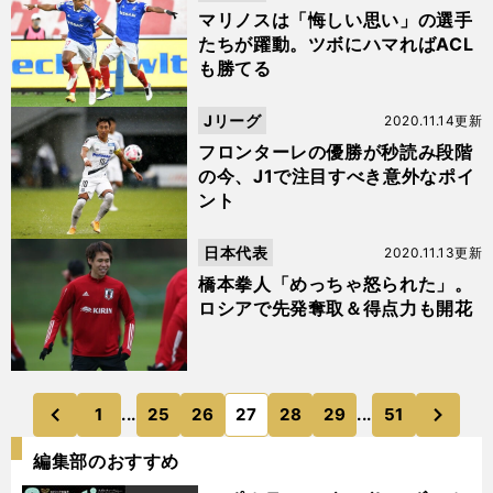
マリノスは「悔しい思い」の選手
たちが躍動。ツボにハマればACL
も勝てる
Jリーグ
2020.11.14更新
フロンターレの優勝が秒読み段階
の今、J1で注目すべき意外なポイ
ント
日本代表
2020.11.13更新
橋本拳人「めっちゃ怒られた」。
ロシアで先発奪取＆得点力も開花
次
1
...
25
26
27
28
29
...
51
のページへ
のページへ
前
編集部のおすすめ