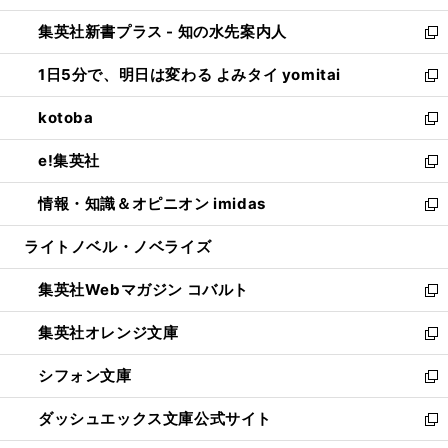
開
ン
ウ
し
集英社新書プラス - 知の水先案内人
く
ド
ィ
い
新
ウ
ン
ウ
し
1日5分で、明日は変わる よみタイ yomitai
で
ド
ィ
い
新
開
ウ
ン
ウ
し
kotoba
く
で
ド
ィ
い
新
開
ウ
ン
ウ
し
e!集英社
く
で
ド
ィ
い
新
開
ウ
ン
ウ
し
情報・知識＆オピニオン imidas
く
で
ド
ィ
い
新
開
ウ
ン
ウ
し
ライトノベル・ノベライズ
く
で
ド
ィ
い
開
ウ
ン
ウ
集英社Webマガジン コバルト
く
で
ド
ィ
新
開
ウ
ン
し
集英社オレンジ文庫
く
で
ド
い
新
開
ウ
ウ
し
シフォン文庫
く
で
ィ
い
新
開
ン
ウ
し
ダッシュエックス文庫公式サイト
く
ド
ィ
い
新
ウ
ン
ウ
し