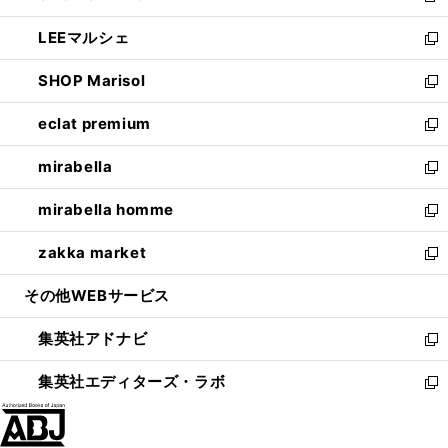
開
ウ
ン
ウ
し
LEEマルシェ
く
で
ド
ィ
い
新
開
ウ
ン
ウ
し
SHOP Marisol
く
で
ド
ィ
い
新
開
ウ
ン
ウ
し
eclat premium
く
で
ド
ィ
い
新
開
ウ
ン
ウ
し
mirabella
く
で
ド
ィ
い
新
開
ウ
ン
ウ
し
mirabella homme
く
で
ド
ィ
い
新
開
ウ
ン
ウ
し
zakka market
く
で
ド
ィ
い
新
開
ウ
ン
ウ
し
その他WEBサービス
く
で
ド
ィ
い
開
ウ
ン
ウ
集英社アドナビ
く
で
ド
ィ
新
開
ウ
ン
し
集英社エディターズ・ラボ
く
で
ド
い
新
開
ウ
ウ
し
く
で
ィ
い
開