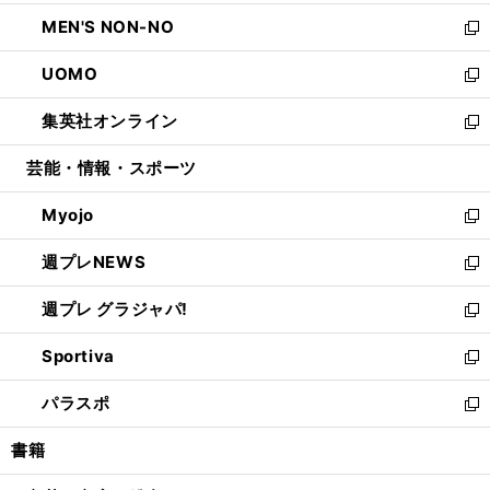
開
ウ
ン
ウ
し
MEN'S NON-NO
く
で
ド
ィ
い
新
開
ウ
ン
ウ
し
UOMO
く
で
ド
ィ
い
新
開
ウ
ン
ウ
し
集英社オンライン
く
で
ド
ィ
い
新
開
ウ
ン
ウ
し
芸能・情報・スポーツ
く
で
ド
ィ
い
開
ウ
ン
ウ
Myojo
く
で
ド
ィ
新
開
ウ
ン
し
週プレNEWS
く
で
ド
い
新
開
ウ
ウ
し
週プレ グラジャパ!
く
で
ィ
い
新
開
ン
ウ
し
Sportiva
く
ド
ィ
い
新
ウ
ン
ウ
し
パラスポ
で
ド
ィ
い
新
開
ウ
ン
ウ
し
書籍
く
で
ド
ィ
い
開
ウ
ン
ウ