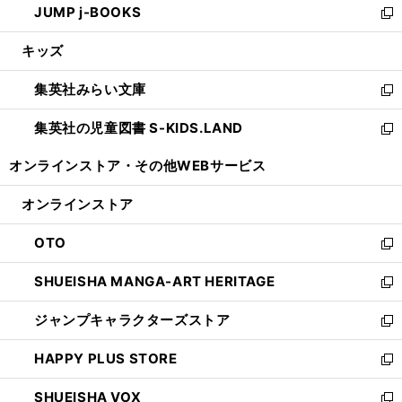
JUMP j-BOOKS
で
ド
ィ
い
新
開
ウ
ン
ウ
し
キッズ
く
で
ド
ィ
い
開
ウ
ン
ウ
集英社みらい文庫
く
で
ド
ィ
新
開
ウ
ン
し
集英社の児童図書 S-KIDS.LAND
く
で
ド
い
新
開
ウ
ウ
し
オンラインストア・
その他WEBサービス
く
で
ィ
い
開
ン
ウ
オンラインストア
く
ド
ィ
ウ
ン
OTO
で
ド
新
開
ウ
し
SHUEISHA MANGA-ART HERITAGE
く
で
い
新
開
ウ
し
ジャンプキャラクターズストア
く
ィ
い
新
ン
ウ
し
HAPPY PLUS STORE
ド
ィ
い
新
ウ
ン
ウ
し
SHUEISHA VOX
で
ド
ィ
い
新