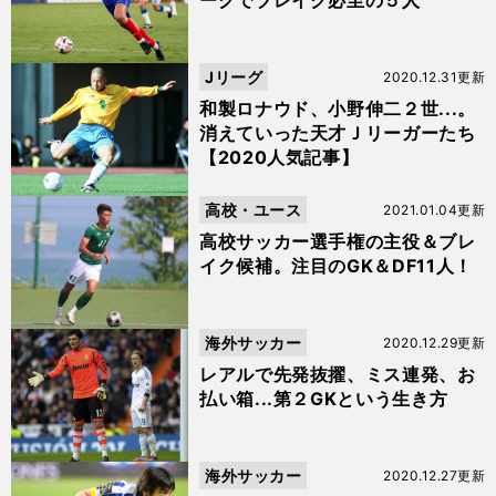
ーグでブレイク必至の５人
Jリーグ
2020.12.31更新
和製ロナウド、小野伸二２世...。
消えていった天才Ｊリーガーたち
【2020人気記事】
高校・ユース
2021.01.04更新
高校サッカー選手権の主役＆ブレ
イク候補。注目のGK＆DF11人！
海外サッカー
2020.12.29更新
レアルで先発抜擢、ミス連発、お
払い箱...第２GKという生き方
海外サッカー
2020.12.27更新