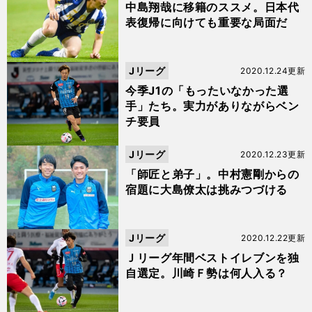
中島翔哉に移籍のススメ。日本代
表復帰に向けても重要な局面だ
Jリーグ
2020.12.24更新
今季J1の「もったいなかった選
手」たち。実力がありながらベン
チ要員
Jリーグ
2020.12.23更新
「師匠と弟子」。中村憲剛からの
宿題に大島僚太は挑みつづける
Jリーグ
2020.12.22更新
Ｊリーグ年間ベストイレブンを独
自選定。川崎Ｆ勢は何人入る？