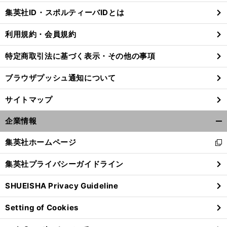
じ
集英社ID・スポルティーバIDとは
る
利用規約・会員規約
特定商取引法に基づく表示・その他の事項
ブラウザプッシュ通知について
サイトマップ
企業情報
開
く/
集英社ホームページ
新
閉
し
じ
集英社プライバシーガイドライン
い
る
ウ
SHUEISHA Privacy Guideline
ィ
ン
Setting of Cookies
ド
ウ