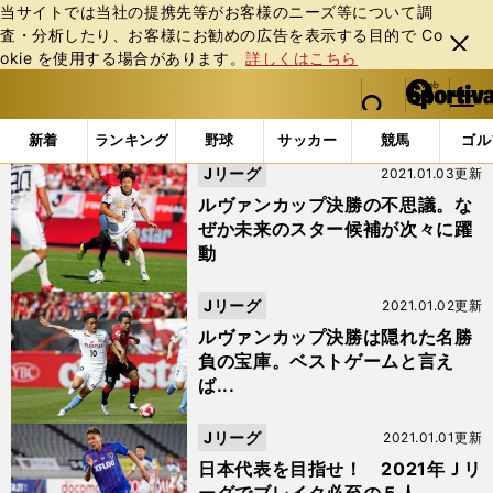
当サイトでは当社の提携先等がお客様のニーズ等について調
査・分析したり、お客様にお勧めの広告を表⽰する⽬的で Co
閉じ
okie を使⽤する場合があります。
詳しくはこちら
る
マイペ
web Sportiva (webスポルティーバ)
検索
メニュ
we
ー
「FC東京」の検索結果 (27ページ目)
b
ジ
新着
ランキング
野球
サッカー
競馬
ゴル
ス
Jリーグ
2021.01.03更新
ポ
ル
ルヴァンカップ決勝の不思議。な
テ
ぜか未来のスター候補が次々に躍
ィ
動
ー
バ
Jリーグ
2021.01.02更新
ルヴァンカップ決勝は隠れた名勝
負の宝庫。ベストゲームと言え
ば...
Jリーグ
2021.01.01更新
日本代表を目指せ！ 2021年Ｊリ