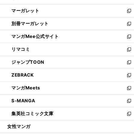
開
ウ
ン
し
マーガレット
く
で
ド
い
新
開
ウ
ウ
し
別冊マーガレット
く
で
ィ
い
新
開
ン
ウ
し
マンガMee公式サイト
く
ド
ィ
い
新
ウ
ン
ウ
し
リマコミ
で
ド
ィ
い
新
開
ウ
ン
ウ
し
ジャンプTOON
く
で
ド
ィ
い
新
開
ウ
ン
ウ
し
ZEBRACK
く
で
ド
ィ
い
新
開
ウ
ン
ウ
し
マンガMeets
く
で
ド
ィ
い
新
開
ウ
ン
ウ
し
S-MANGA
く
で
ド
ィ
い
新
開
ウ
ン
ウ
し
集英社コミック文庫
く
で
ド
ィ
い
新
開
ウ
ン
ウ
し
女性マンガ
く
で
ド
ィ
い
開
ウ
ン
ウ