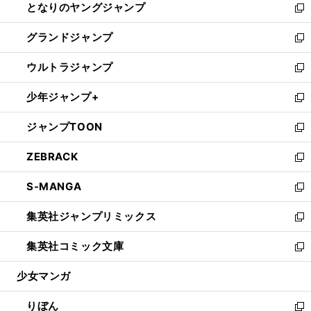
となりのヤングジャンプ
く
ド
ィ
い
新
ウ
ン
ウ
し
グランドジャンプ
で
ド
ィ
い
新
開
ウ
ン
ウ
し
ウルトラジャンプ
く
で
ド
ィ
い
新
開
ウ
ン
ウ
し
少年ジャンプ+
く
で
ド
ィ
い
新
開
ウ
ン
ウ
し
ジャンプTOON
く
で
ド
ィ
い
新
開
ウ
ン
ウ
し
ZEBRACK
く
で
ド
ィ
い
新
開
ウ
ン
ウ
し
S-MANGA
く
で
ド
ィ
い
新
開
ウ
ン
ウ
し
集英社ジャンプリミックス
く
で
ド
ィ
い
新
開
ウ
ン
ウ
し
集英社コミック文庫
く
で
ド
ィ
い
新
開
ウ
ン
ウ
し
少女マンガ
く
で
ド
ィ
い
開
ウ
ン
ウ
りぼん
く
で
ド
ィ
新