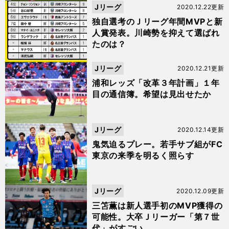
Jリーグ
2020.12.22更新
独自選考のＪリーグ年間MVPと新
人賞発表。川崎勢を抑えて選ばれ
たのは？
Jリーグ
2020.12.21更新
浦和レッズ「改革３年計画」１年
目の通信簿。希望は見出せたか
Jリーグ
2020.12.14更新
鬼気迫るプレー。若手サブ組がFC
東京の来季を明るく照らす
Jリーグ
2020.12.09更新
三笘薫は新人選手初のMVP獲得の
可能性。大卒Ｊリーガー「第７世
代」がすごい