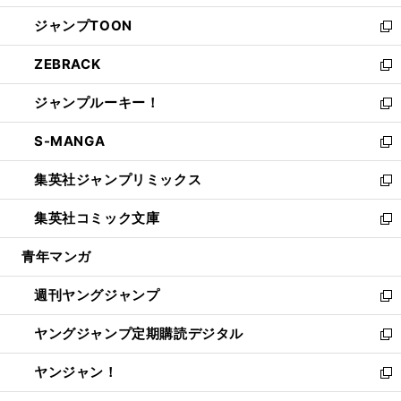
開
ウ
ン
ウ
し
ジャンプTOON
く
で
ド
ィ
い
新
開
ウ
ン
ウ
し
ZEBRACK
く
で
ド
ィ
い
新
開
ウ
ン
ウ
し
ジャンプルーキー！
く
で
ド
ィ
い
新
開
ウ
ン
ウ
し
S-MANGA
く
で
ド
ィ
い
新
開
ウ
ン
ウ
し
集英社ジャンプリミックス
く
で
ド
ィ
い
新
開
ウ
ン
ウ
し
集英社コミック文庫
く
で
ド
ィ
い
新
開
ウ
ン
ウ
し
青年マンガ
く
で
ド
ィ
い
開
ウ
ン
ウ
週刊ヤングジャンプ
く
で
ド
ィ
新
開
ウ
ン
し
ヤングジャンプ定期購読デジタル
く
で
ド
い
新
開
ウ
ウ
し
ヤンジャン！
く
で
ィ
い
新
開
ン
ウ
し