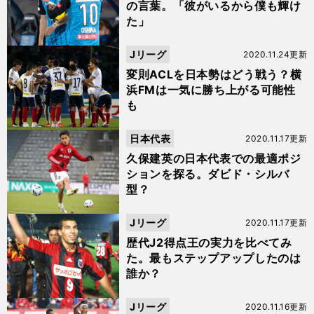
の言葉。「彼がいるから僕も輝け
た」
Jリーグ
2020.11.24更新
変則ACLを日本勢はどう戦う？横
浜FMは一気に勝ち上がる可能性
も
日本代表
2020.11.17更新
久保建英の日本代表での最適ポジ
ションを探る。ダビド・シルバ
型？
Jリーグ
2020.11.17更新
歴代J2得点王の実力を比べてみ
た。最もステップアップしたのは
誰か？
Jリーグ
2020.11.16更新