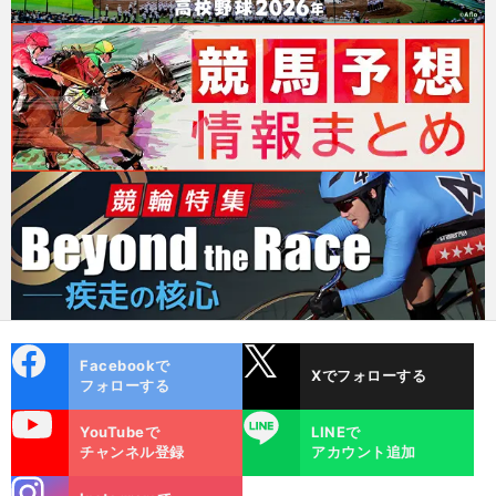
cebo
X
Facebookで
Xでフォローする
ok
フォローする
uTube
LINE
YouTubeで
LINEで
チャンネル登録
アカウント追加
stagra