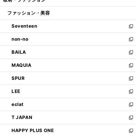
で
ド
ィ
い
開
ウ
ン
ウ
ファッション・美容
く
で
ド
ィ
開
ウ
ン
Seventeen
く
で
ド
新
開
ウ
し
non-no
く
で
い
新
開
ウ
し
BAILA
く
ィ
い
新
ン
ウ
し
MAQUIA
ド
ィ
い
新
ウ
ン
ウ
し
SPUR
で
ド
ィ
い
新
開
ウ
ン
ウ
し
LEE
く
で
ド
ィ
い
新
開
ウ
ン
ウ
し
eclat
く
で
ド
ィ
い
新
開
ウ
ン
ウ
し
T JAPAN
く
で
ド
ィ
い
新
開
ウ
ン
ウ
し
HAPPY PLUS ONE
く
で
ド
ィ
い
新