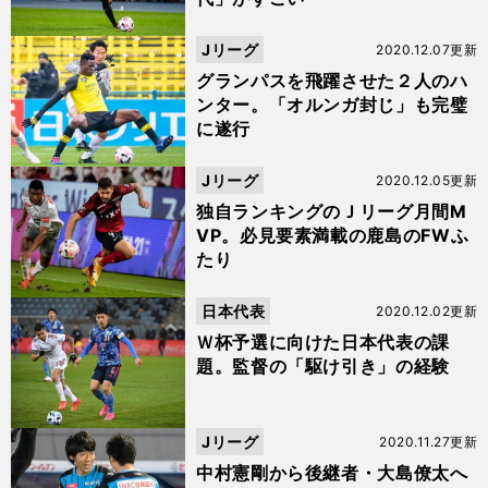
Jリーグ
2020.12.07更新
グランパスを飛躍させた２人のハ
ンター。「オルンガ封じ」も完璧
に遂行
Jリーグ
2020.12.05更新
独自ランキングのＪリーグ月間M
VP。必見要素満載の鹿島のFWふ
たり
日本代表
2020.12.02更新
Ｗ杯予選に向けた日本代表の課
題。監督の「駆け引き」の経験
Jリーグ
2020.11.27更新
中村憲剛から後継者・大島僚太へ