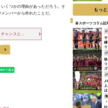
と
いくつかの理由があっただろう。そ
もっと
がメンバーから外れたことだ。
各スポーツコラム記
J
、チャンスと見
サ
開幕戦でも２ア
縁
攻撃に停滞感を
り
次
開
J
見
秋
リ
ズ
LINEで送る
J
を
J
人
は
に
海
と
「
計