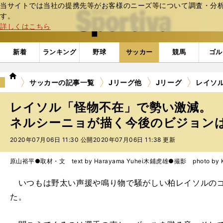
当サイトでは当社の提携先等がお客様のニーズ等について調査・分析し
web Sportiva (webスポルティーバ)
す。
詳しくはこちら
新着
ランキング
野球
サッカー
競馬
ゴル
we
サッカーの記事一覧
Jリーグ他
Jリーグ
レイソ
b
ス
レイソル「怪物不在」で勢い激減。
ポ
ル
ネルシーニョが描く今後のビジョン
テ
2020年07月06日 11:30 公開
2020年07月06日 11:38 更新
ィ
ー
バ
原山裕平●取材・文 text by Harayama Yuhei
木鋪虎雄●撮影 photo by Kis
いつもは野太い声援や鳴り物で騒がしい柏レイソルのゴ
た。