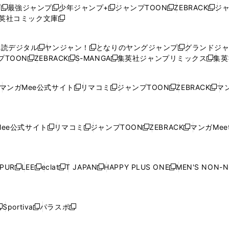
プ
最強ジャンプ
少年ジャンプ+
ジャンプTOON
ZEBRACK
ジ
新
新
新
新
新
英社コミック文庫
し
新
し
し
し
し
い
い
し
い
い
い
ウ
ウ
い
ウ
ウ
ウ
購読デジタル
ヤンジャン！
となりのヤングジャンプ
グランドジ
新
新
新
ィ
ィ
ウ
ィ
ィ
ィ
プTOON
ZEBRACK
S-MANGA
集英社ジャンプリミックス
集英
新
し
新
し
新
し
新
ン
ン
ィ
ン
ン
ン
し
い
し
い
し
い
し
ド
ド
ン
ド
ド
ド
い
ウ
い
ウ
い
ウ
い
ウ
ウ
ド
ウ
ウ
ウ
マンガMee公式サイト
リマコミ
ジャンプTOON
ZEBRACK
マン
新
新
新
新
ウ
ィ
ウ
ィ
ウ
ィ
ウ
で
で
ウ
で
で
で
し
し
し
し
し
ィ
ン
ィ
ン
ィ
ン
ィ
開
開
で
開
開
開
い
い
い
い
い
ン
ド
ン
ド
ン
ド
ン
く
く
開
く
く
く
ウ
ウ
ウ
ウ
ウ
ド
ウ
ド
ウ
ド
ウ
ド
ee公式サイト
リマコミ
ジャンプTOON
ZEBRACK
マンガMeet
く
新
新
新
新
ィ
ィ
ィ
ィ
ィ
ウ
で
ウ
で
ウ
で
ウ
し
し
し
し
ン
ン
ン
ン
ン
で
開
で
開
で
開
で
い
い
い
い
ド
ド
ド
ド
ド
開
く
開
く
開
く
開
ウ
ウ
ウ
ウ
ウ
ウ
ウ
ウ
ウ
PUR
LEE
eclat
T JAPAN
HAPPY PLUS ONE
MEN'S NON-
く
く
く
く
新
新
新
新
新
ィ
ィ
ィ
ィ
で
で
で
で
で
し
し
し
し
し
ン
ン
ン
ン
開
開
開
開
開
い
い
い
い
い
ド
ド
ド
ド
く
く
く
く
く
ウ
ウ
ウ
ウ
ウ
ウ
ウ
ウ
ウ
Sportiva
パラスポ
新
新
ィ
ィ
ィ
ィ
ィ
で
で
で
で
し
し
し
ン
ン
ン
ン
ン
開
開
開
開