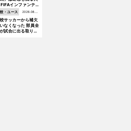
 FIFAインファンテ
ーノ会長体制に何が
校・ユース
2026.08.05
きているのか
校サッカーから補欠
更新
いなくなった 部員全
前
が試合に出る取り組
へ
が進んでいる