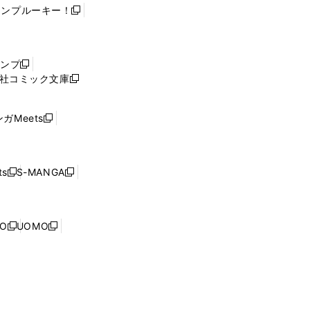
ャンプルーキー！
新
し
い
ウ
ャンプ
新
ィ
社コミック文庫
し
新
ン
い
し
ド
ウ
い
ウ
ガMeets
新
ィ
ウ
で
し
ン
ィ
開
い
ド
ン
く
ウ
ウ
ド
s
S-MANGA
新
新
ィ
で
ウ
し
し
ン
開
で
い
い
ド
く
開
ウ
ウ
ウ
NO
UOMO
く
新
新
ィ
ィ
で
し
し
ン
ン
開
い
い
ド
ド
く
ウ
ウ
ウ
ウ
ィ
ィ
で
で
ン
ン
開
開