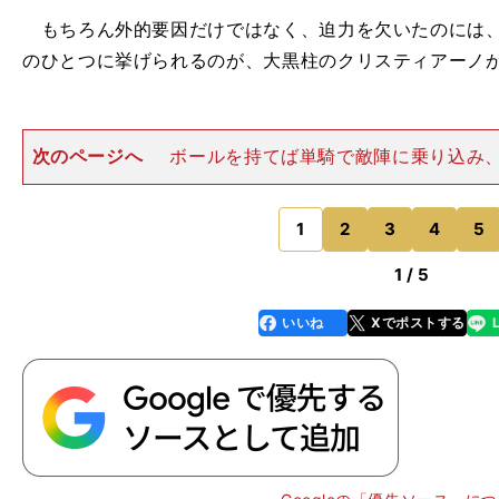
もちろん外的要因だけではなく、迫力を欠いたのには、
のひとつに挙げられるのが、大黒柱のクリスティアーノ
次のページへ
ボールを持てば単騎で敵陣に乗り込み
れば、たとえ遠くからでも強烈な一撃を見舞っていく。
シストを記録したこの強烈なアタッカーの不在が、柏の
招いた。 代わってピッチ
1
2
3
4
5
のページへ
1 / 5
いいね
Xでポストする
line
faceboo
x
k