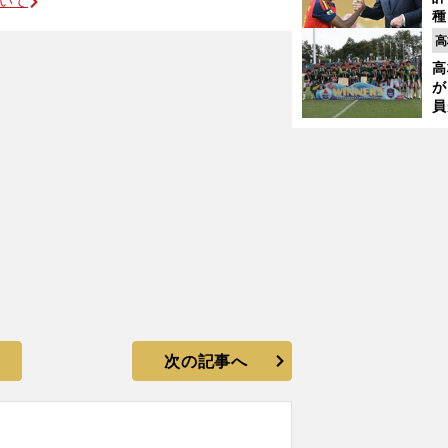
ついて
種
ィ
高
起
高
が
にも屈しない王者に連覇の可能性を見た
員
み
次の記事へ