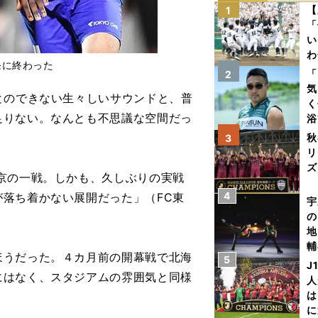
【
1
「
い
わ
発に終わった
だ
「
2
気
とのできない生々しいサウンドと、普
く
足りない。なんとも不思議な空間だっ
浴
太
秋
3
ァ
リ
ズ
京の一戦。しかも、久しぶりの実戦
4
落ち着かない展開だった」（FC東
を
宇
の
地
輔
ほうだった。４カ月前の開幕戦で北海
5
題
J
にはなく、スタジアムの雰囲気と同様
人
は
に