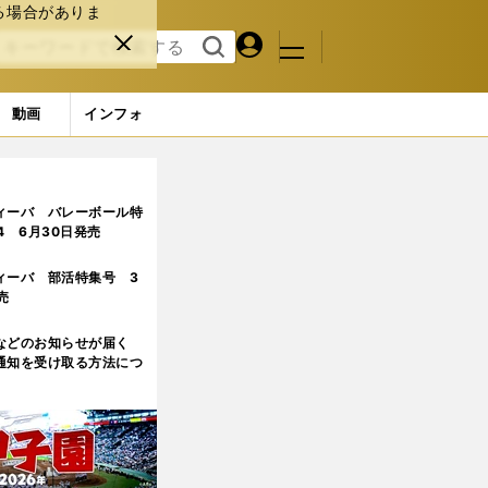
る場合がありま
マイペ
閉じ
検索
メニュ
ー
る
す
ジ
る
動画
インフォ
ィーバ バレーボール特
.4 6月30日発売
ィーバ 部活特集号 3
売
などのお知らせが届く
通知を受け取る方法につ