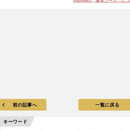
Googleの「優先ソース」に
・
Ｆ
」
前の記事へ
一覧に戻る
キーワード