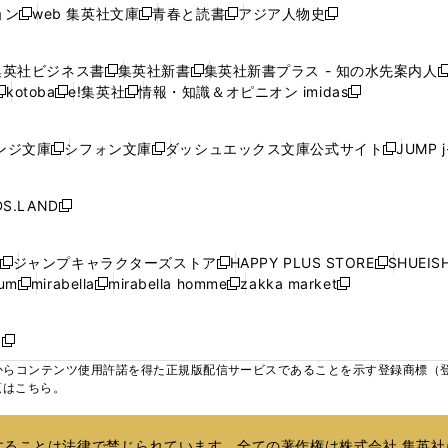
い
い
い
ド
ド
ド
ド
ド
ョン
web 集英社文庫
青春と読書
アジア人物史
く
く
く
く
新
新
新
新
ウ
ウ
ウ
ウ
ウ
ウ
ウ
ウ
し
し
し
し
ィ
ィ
ィ
で
で
で
で
で
い
い
い
い
ン
ン
ン
集英社ビジネス書
集英社新書
集英社新書プラス - 知の水先案内人
開
開
開
開
開
新
新
新
ウ
ウ
ウ
ウ
ド
ド
ド
kotoba
e!集英社
情報・知識＆オピニオン imidas
く
く
く
く
く
新
し
新
し
新
ィ
ィ
ィ
ィ
ウ
ウ
ウ
し
し
い
し
い
し
ン
ン
ン
ン
で
で
で
い
い
ウ
い
ウ
い
ド
ド
ド
ド
ンジ文庫
シフォン文庫
ダッシュエックス文庫公式サイト
JUMP 
開
開
開
新
新
新
ウ
ウ
ィ
ウ
ィ
ウ
ウ
ウ
ウ
ウ
く
く
く
し
し
し
ィ
ィ
ン
ィ
ン
ィ
で
で
で
で
い
い
い
ン
ン
ド
ン
ド
ン
S.LAND
開
開
開
開
新
ウ
ウ
ウ
ド
ド
ウ
ド
ウ
ド
く
く
く
く
し
ィ
ィ
ィ
ウ
ウ
で
ウ
で
ウ
い
ン
ン
ン
ジャンプキャラクターズストア
HAPPY PLUS STORE
SHUEIS
で
で
開
で
開
で
新
新
新
ウ
ド
ド
ド
ium
mirabella
mirabella homme
zakka market
開
開
く
開
く
開
し
新
新
新
し
新
し
ィ
ウ
ウ
ウ
く
く
く
く
い
し
し
い
し
し
い
ン
で
で
で
ウ
い
い
ウ
い
い
ウ
ド
ボ
開
開
開
新
ィ
ウ
ウ
ィ
ウ
ウ
ィ
ウ
く
く
く
し
らコンテンツ使用許諾を得た正規版配信サービスであることを示す登録商標（登録番
ン
ィ
ィ
ン
ィ
ィ
ン
で
い
覧はこちら。
ド
ン
ン
ド
ン
ン
ド
開
ウ
ウ
ド
ド
ウ
ド
ド
ウ
く
ィ
で
ウ
ウ
で
ウ
ウ
で
ることは法律で禁じられています。全ての著作権は株式会社 集英社