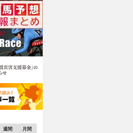
週間
月間