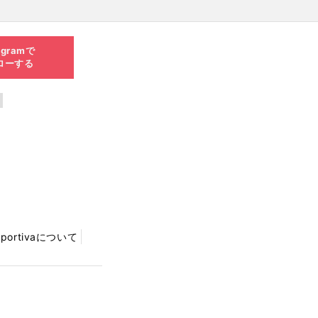
agramで
ローする
Sportivaについて