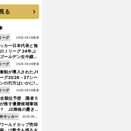
は？
見る
事
リーグ
2026.08.06更新
ッカー日本代表と無
のＪリーグ 24年ぶ
ゴールデン生中継の
幕戦でヘタな試合は
リーグ
2026.08.06更新
せられない
春制が導入されたJ1
ーグ2026－27シー
ンの行方はいかに!?
５人の識者が全順位
リーグ
2026.08.06更新
大胆予想
1全順位予想 識者５
が推す優勝候補筆頭
？ J2降格の憂き目
遭いそうな３クラブ
外サッカー
2026.08.05
は？
ワールドカップ売却
更新
画」は断念も残る火