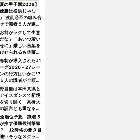
夏の甲子園2026】
優勝は横浜じゃな
」 波乱必至の組み合
せで識者５人が選ん
優勝校はここだ！
お前がラクして生意
だな」「あいつ若い
せに」厳しい言葉を
びせられるも佐藤慎
郎が貫いた誇りとフ
春制が導入されたJ1
ンへの思い
ーグ2026－27シー
ンの行方はいかに!?
５人の識者が全順位
大胆予想
野昌磨は本田真凜と
アイスダンスで新境
を切り開く 高橋大
の証言とも重なる課
と楽しさ
1全順位予想 識者５
が推す優勝候補筆頭
？ J2降格の憂き目
遭いそうな３クラブ