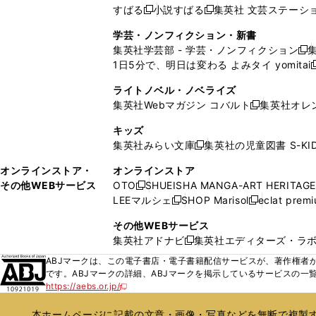
い
い
ド
ン
ド
ド
ド
すばる
小説すばる
集英社 文芸ステーシ
く
開
く
く
新
新
ウ
ウ
ウ
ド
ウ
ウ
ウ
く
し
し
ィ
ィ
学芸・ノンフィクション・新書
で
ウ
で
で
で
い
い
ン
ン
集英社学芸部 - 学芸・ノンフィクション
開
で
開
開
開
新
ウ
ウ
ド
ド
1日5分で、明日は変わる よみタイ yomitai
く
開
く
く
く
し
新
ィ
ィ
ウ
ウ
く
い
ン
ン
ライトノベル・ノベライズ
で
で
ウ
ド
ド
集英社Webマガジン コバルト
集英社オレ
開
開
新
ィ
ウ
ウ
く
く
し
ン
キッズ
で
で
い
ド
集英社みらい文庫
集英社の児童図書 S-KID
開
開
新
ウ
ウ
く
く
し
ィ
オンラインストア・
オンラインストア
で
い
ン
その他WEBサービス
OTO
SHUEISHA MANGA-ART HERITAGE
開
新
ウ
ド
LEEマルシェ
SHOP Marisol
eclat prem
く
し
新
新
ィ
ウ
い
し
し
ン
その他WEBサービス
で
ウ
い
い
ド
集英社アドナビ
集英社エディターズ・ラ
開
新
ィ
ウ
ウ
ウ
く
し
ABJマークは、この電子書店・電子書籍配信サービスが、著作権者か
ン
ィ
ィ
で
い
です。ABJマークの詳細、ABJマークを掲示しているサービスの一
ド
ン
ン
開
https://aebs.or.jp/
ウ
新
ウ
ド
ド
く
し
ィ
で
ウ
ウ
い
本ホームページに記載の文章・画像・写真などを無断で複製す