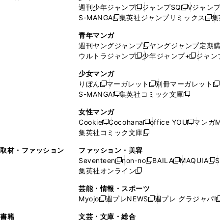
週刊少年ジャンプ
ジャンプSQ
Vジャン
ド
ン
新
新
S-MANGA
集英社ジャンプリミックス
集
ウ
ド
新
し
し
新
で
ウ
し
い
い
し
青年マンガ
開
で
い
ウ
ウ
い
週刊ヤングジャンプ
ヤングジャンプ定期
新
く
開
ウ
ィ
ィ
ウ
ウルトラジャンプ
少年ジャンプ+
ジャン
新
し
新
く
ィ
ン
ン
ィ
し
い
し
ン
ド
ド
ン
少女マンガ
い
ウ
い
ド
ウ
ウ
ド
りぼん
マーガレット
別冊マーガレット
新
新
新
ウ
ィ
ウ
ウ
で
で
ウ
S-MANGA
集英社コミック文庫
し
新
し
新
ィ
ン
ィ
で
開
開
で
い
し
い
し
ン
ド
ン
女性マンガ
開
く
く
開
ウ
い
ウ
い
ド
ウ
ド
Cookie
Cocohana
office YOU
マンガM
く
く
新
新
新
ィ
ウ
ィ
ウ
ウ
で
ウ
集英社コミック文庫
し
新
し
し
ン
ィ
ン
ィ
で
開
で
い
し
い
い
ド
ン
ド
ン
取材・ファッション
ファッション・美容
開
く
開
ウ
い
ウ
ウ
ウ
ド
ウ
ド
Seventeen
non-no
BAILA
MAQUIA
S
く
く
新
新
新
新
ィ
ウ
ィ
ィ
で
ウ
で
ウ
集英社オンライン
し
新
し
し
し
ン
ィ
ン
ン
開
で
開
で
い
し
い
い
い
ド
ン
ド
ド
芸能・情報・スポーツ
く
開
く
開
ウ
い
ウ
ウ
ウ
ウ
ド
ウ
ウ
Myojo
週プレNEWS
週プレ グラジャパ!
く
く
新
新
新
ィ
ウ
ィ
ィ
ィ
で
ウ
で
で
し
し
ン
ィ
ン
ン
ン
書籍
文芸・文庫・総合
開
で
開
開