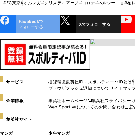
#FC東京
#オルンガ
#クリスティアーノ
#コロナ
#ネルシーニョ
#柏
ebo
X
YouTube
Facebookで
Xでフォローする
ok
フォローする
サービス
推奨環境
集英社ID・スポルティーバIDとは
ブラウザプッシュ通知について
サイトマッ
企業情報
集英社ホームページ
集英社プライバシー
新
Web Sportivaについてのお問い合わせ
広
し
新
い
し
集英社サイト
ウ
い
ィ
ウ
マンガ
少年マンガ
ン
ィ