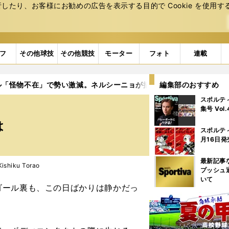
たり、お客様にお勧めの広告を表⽰する⽬的で Cookie を使⽤す
フ
その他球技
その他競技
モーター
フォト
連載
ル「怪物不在」で勢い激減。ネルシーニョが描く今後のビジョンは
編集部のおすすめ
スポルテ
集号 Vol
は
スポルテ
月16日発
最新記事
hiku Torao
プッシュ
いて
ール裏も、この日ばかりは静かだっ