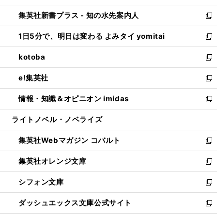
開
ン
ウ
し
集英社新書プラス - 知の水先案内人
く
ド
ィ
い
新
ウ
ン
ウ
し
1日5分で、明日は変わる よみタイ yomitai
で
ド
ィ
い
新
開
ウ
ン
ウ
し
kotoba
く
で
ド
ィ
い
新
開
ウ
ン
ウ
し
e!集英社
く
で
ド
ィ
い
新
開
ウ
ン
ウ
し
情報・知識＆オピニオン imidas
く
で
ド
ィ
い
新
開
ウ
ン
ウ
し
ライトノベル・ノベライズ
く
で
ド
ィ
い
開
ウ
ン
ウ
集英社Webマガジン コバルト
く
で
ド
ィ
新
開
ウ
ン
し
集英社オレンジ文庫
く
で
ド
い
新
開
ウ
ウ
し
シフォン文庫
く
で
ィ
い
新
開
ン
ウ
し
ダッシュエックス文庫公式サイト
く
ド
ィ
い
新
ウ
ン
ウ
し