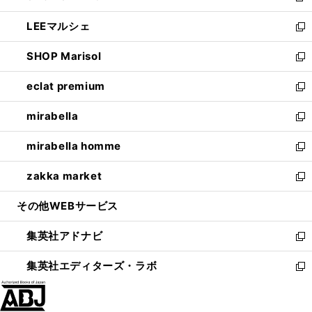
開
ウ
ン
ウ
し
LEEマルシェ
く
で
ド
ィ
い
新
開
ウ
ン
ウ
し
SHOP Marisol
く
で
ド
ィ
い
新
開
ウ
ン
ウ
し
eclat premium
く
で
ド
ィ
い
新
開
ウ
ン
ウ
し
mirabella
く
で
ド
ィ
い
新
開
ウ
ン
ウ
し
mirabella homme
く
で
ド
ィ
い
新
開
ウ
ン
ウ
し
zakka market
く
で
ド
ィ
い
新
開
ウ
ン
ウ
し
その他WEBサービス
く
で
ド
ィ
い
開
ウ
ン
ウ
集英社アドナビ
く
で
ド
ィ
新
開
ウ
ン
し
集英社エディターズ・ラボ
く
で
ド
い
新
開
ウ
ウ
し
く
で
ィ
い
開