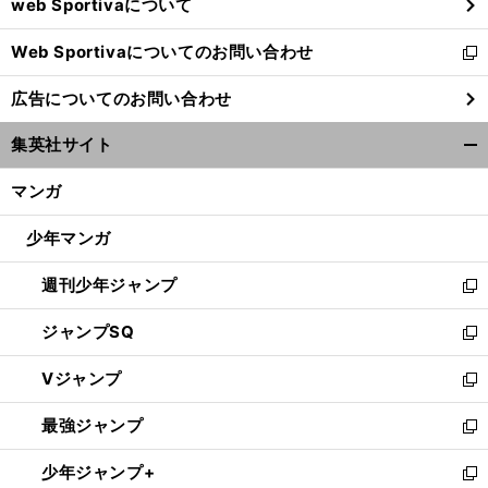
web Sportivaについて
で
開
Web Sportivaについてのお問い合わせ
く
新
し
広告についてのお問い合わせ
い
ウ
集英社サイト
ィ
開
ン
く/
マンガ
ド
閉
ウ
じ
少年マンガ
で
る
開
週刊少年ジャンプ
く
新
し
ジャンプSQ
い
新
ウ
し
Vジャンプ
ィ
い
新
ン
ウ
し
最強ジャンプ
ド
ィ
い
新
ウ
ン
ウ
し
少年ジャンプ+
で
ド
ィ
い
新