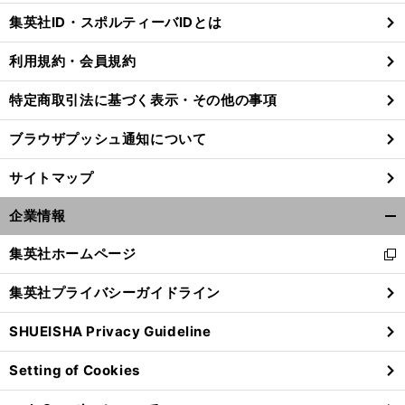
じ
集英社ID・スポルティーバIDとは
る
利用規約・会員規約
特定商取引法に基づく表示・その他の事項
ブラウザプッシュ通知について
サイトマップ
企業情報
開
く/
集英社ホームページ
新
閉
し
じ
集英社プライバシーガイドライン
い
る
ウ
SHUEISHA Privacy Guideline
ィ
ン
Setting of Cookies
ド
ウ