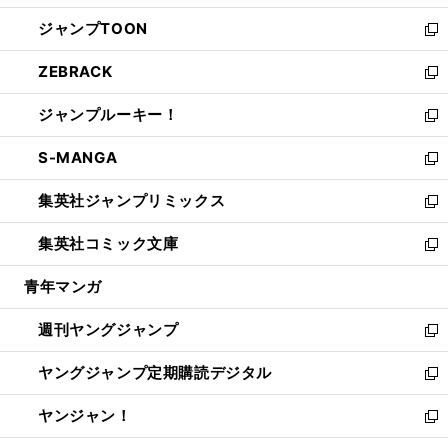
開
ウ
ン
ウ
し
ジャンプTOON
く
で
ド
ィ
い
新
開
ウ
ン
ウ
し
ZEBRACK
く
で
ド
ィ
い
新
開
ウ
ン
ウ
し
ジャンプルーキー！
く
で
ド
ィ
い
新
開
ウ
ン
ウ
し
S-MANGA
く
で
ド
ィ
い
新
開
ウ
ン
ウ
し
集英社ジャンプリミックス
く
で
ド
ィ
い
新
開
ウ
ン
ウ
し
集英社コミック文庫
く
で
ド
ィ
い
新
開
ウ
ン
ウ
し
青年マンガ
く
で
ド
ィ
い
開
ウ
ン
ウ
週刊ヤングジャンプ
く
で
ド
ィ
新
開
ウ
ン
し
ヤングジャンプ定期購読デジタル
く
で
ド
い
新
開
ウ
ウ
し
ヤンジャン！
く
で
ィ
い
新
開
ン
ウ
し