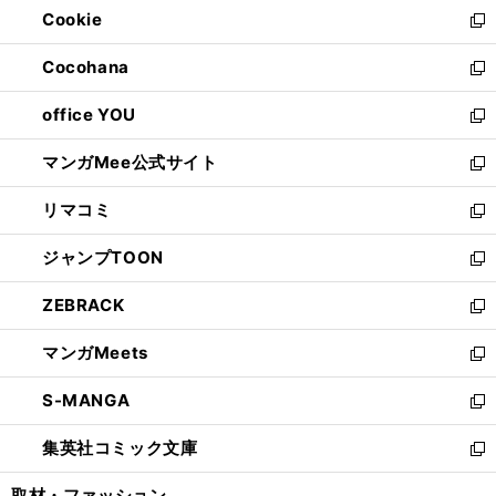
Cookie
く
で
ド
ィ
新
開
ウ
ン
し
Cocohana
く
で
ド
い
新
開
ウ
ウ
し
office YOU
く
で
ィ
い
新
開
ン
ウ
し
マンガMee公式サイト
く
ド
ィ
い
新
ウ
ン
ウ
し
リマコミ
で
ド
ィ
い
新
開
ウ
ン
ウ
し
ジャンプTOON
く
で
ド
ィ
い
新
開
ウ
ン
ウ
し
ZEBRACK
く
で
ド
ィ
い
新
開
ウ
ン
ウ
し
マンガMeets
く
で
ド
ィ
い
新
開
ウ
ン
ウ
し
S-MANGA
く
で
ド
ィ
い
新
開
ウ
ン
ウ
し
集英社コミック文庫
く
で
ド
ィ
い
新
開
ウ
ン
ウ
し
取材・ファッション
く