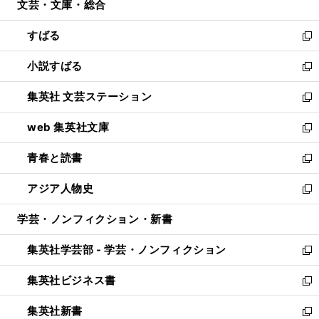
文芸・文庫・総合
く
で
ド
ィ
開
ウ
ン
すばる
く
で
ド
新
開
ウ
し
小説すばる
く
で
い
新
開
ウ
し
集英社 文芸ステーション
く
ィ
い
新
ン
ウ
し
web 集英社文庫
ド
ィ
い
新
ウ
ン
ウ
し
青春と読書
で
ド
ィ
い
新
開
ウ
ン
ウ
し
アジア人物史
く
で
ド
ィ
い
新
開
ウ
ン
ウ
し
学芸・ノンフィクション・新書
く
で
ド
ィ
い
開
ウ
ン
ウ
集英社学芸部 - 学芸・ノンフィクション
く
で
ド
ィ
新
開
ウ
ン
し
集英社ビジネス書
く
で
ド
い
新
開
ウ
ウ
し
集英社新書
く
で
ィ
い
新