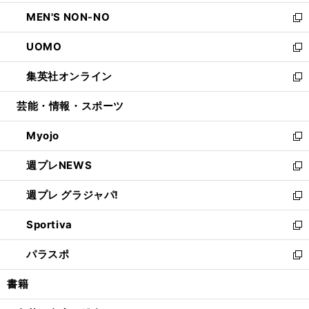
開
ウ
ン
ウ
し
MEN'S NON-NO
く
で
ド
ィ
い
新
開
ウ
ン
ウ
し
UOMO
く
で
ド
ィ
い
新
開
ウ
ン
ウ
し
集英社オンライン
く
で
ド
ィ
い
新
開
ウ
ン
ウ
し
芸能・情報・スポーツ
く
で
ド
ィ
い
開
ウ
ン
ウ
Myojo
く
で
ド
ィ
新
開
ウ
ン
し
週プレNEWS
く
で
ド
い
新
開
ウ
ウ
し
週プレ グラジャパ!
く
で
ィ
い
新
開
ン
ウ
し
Sportiva
く
ド
ィ
い
新
ウ
ン
ウ
し
パラスポ
で
ド
ィ
い
新
開
ウ
ン
ウ
し
書籍
く
で
ド
ィ
い
開
ウ
ン
ウ