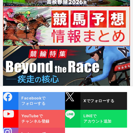
cebo
X
Facebookで
Xでフォローする
ok
フォローする
uTube
LINE
YouTubeで
LINEで
チャンネル登録
アカウント追加
stagra