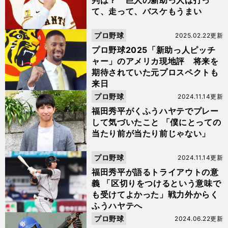
判は？ 巨人の新助っ人は打っ
て、走って、バスケもうまい
プロ野球
2025.02.22更新
プロ野球2025「新助っ人ピッチ
ャー」のアメリカ現地評 将来を
期待されていた元プロスペクトも
来日
プロ野球
2024.11.14更新
福田秀平がくふうハヤテでプレー
して気づいたこと 「僕にとっての
当たり前が当たり前じゃない」
プロ野球
2024.11.14更新
福田秀平が語るトライアウトの意
義 「区切りをつけるという意味で
も受けてよかった」戦力外からく
ふうハヤテへ
プロ野球
2024.06.22更新