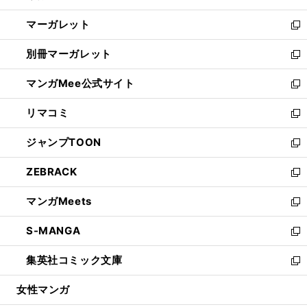
開
ウ
ン
し
マーガレット
く
で
ド
い
新
開
ウ
ウ
し
別冊マーガレット
く
で
ィ
い
新
開
ン
ウ
し
マンガMee公式サイト
く
ド
ィ
い
新
ウ
ン
ウ
し
リマコミ
で
ド
ィ
い
新
開
ウ
ン
ウ
し
ジャンプTOON
く
で
ド
ィ
い
新
開
ウ
ン
ウ
し
ZEBRACK
く
で
ド
ィ
い
新
開
ウ
ン
ウ
し
マンガMeets
く
で
ド
ィ
い
新
開
ウ
ン
ウ
し
S-MANGA
く
で
ド
ィ
い
新
開
ウ
ン
ウ
し
集英社コミック文庫
く
で
ド
ィ
い
新
開
ウ
ン
ウ
し
女性マンガ
く
で
ド
ィ
い
開
ウ
ン
ウ