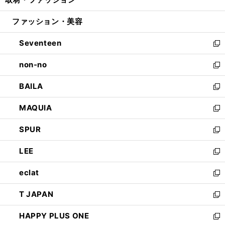
で
ド
ィ
い
開
ウ
ン
ウ
ファッション・美容
く
で
ド
ィ
開
ウ
ン
Seventeen
く
で
ド
新
開
ウ
し
non-no
く
で
い
新
開
ウ
し
BAILA
く
ィ
い
新
ン
ウ
し
MAQUIA
ド
ィ
い
新
ウ
ン
ウ
し
SPUR
で
ド
ィ
い
新
開
ウ
ン
ウ
し
LEE
く
で
ド
ィ
い
新
開
ウ
ン
ウ
し
eclat
く
で
ド
ィ
い
新
開
ウ
ン
ウ
し
T JAPAN
く
で
ド
ィ
い
新
開
ウ
ン
ウ
し
HAPPY PLUS ONE
く
で
ド
ィ
い
新