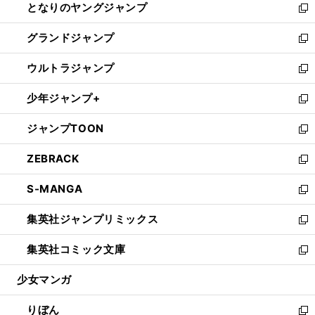
となりのヤングジャンプ
く
ド
ィ
い
新
ウ
ン
ウ
し
グランドジャンプ
で
ド
ィ
い
新
開
ウ
ン
ウ
し
ウルトラジャンプ
く
で
ド
ィ
い
新
開
ウ
ン
ウ
し
少年ジャンプ+
く
で
ド
ィ
い
新
開
ウ
ン
ウ
し
ジャンプTOON
く
で
ド
ィ
い
新
開
ウ
ン
ウ
し
ZEBRACK
く
で
ド
ィ
い
新
開
ウ
ン
ウ
し
S-MANGA
く
で
ド
ィ
い
新
開
ウ
ン
ウ
し
集英社ジャンプリミックス
く
で
ド
ィ
い
新
開
ウ
ン
ウ
し
集英社コミック文庫
く
で
ド
ィ
い
新
開
ウ
ン
ウ
し
少女マンガ
く
で
ド
ィ
い
開
ウ
ン
ウ
りぼん
く
で
ド
ィ
新