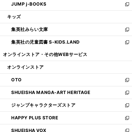
JUMP j-BOOKS
で
ド
ィ
い
新
開
ウ
ン
ウ
し
キッズ
く
で
ド
ィ
い
開
ウ
ン
ウ
集英社みらい文庫
く
で
ド
ィ
新
開
ウ
ン
し
集英社の児童図書 S-KIDS.LAND
く
で
ド
い
新
開
ウ
ウ
し
オンラインストア・
その他WEBサービス
く
で
ィ
い
開
ン
ウ
オンラインストア
く
ド
ィ
ウ
ン
OTO
で
ド
新
開
ウ
し
SHUEISHA MANGA-ART HERITAGE
く
で
い
新
開
ウ
し
ジャンプキャラクターズストア
く
ィ
い
新
ン
ウ
し
HAPPY PLUS STORE
ド
ィ
い
新
ウ
ン
ウ
し
SHUEISHA VOX
で
ド
ィ
い
新