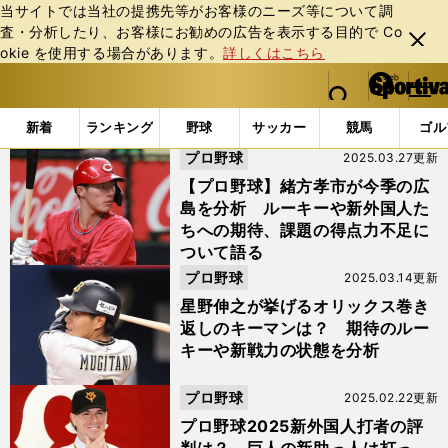
当サイトでは当社の提携先等がお客様のニーズ等について調
査・分析したり、お客様にお勧めの広告を表⽰する⽬的で Co
閉じ
okie を使⽤する場合があります。
詳しくはこちら
る
マイペ
web Sportiva (webスポルティーバ)
検索
メニュ
we
ー
「#NPB」の最新ニュース・ 情報 (2ページ目)
b
ジ
新着
ランキング
野球
サッカー
競馬
ゴル
ス
プロ野球
2025.03.27更新
ポ
ル
【プロ野球】緒方孝市が今季の広
テ
島を分析 ルーキーや新外国人た
ィ
ちへの期待、課題の得点力不足に
ー
ついて語る
バ
プロ野球
2025.03.14更新
星野伸之が挙げるオリックス巻き
返しのキーマンは？ 期待のルー
キーや新戦力の状態を分析
プロ野球
2025.02.22更新
プロ野球2025新外国人打者の評