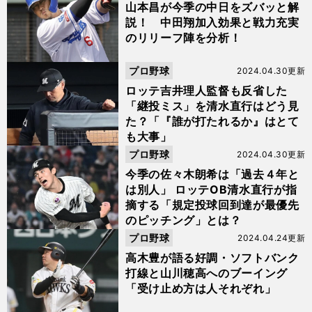
山本昌が今季の中日をズバッと解
説！ 中田翔加入効果と戦力充実
のリリーフ陣を分析！
プロ野球
2024.04.30更新
ロッテ吉井理人監督も反省した
「継投ミス」を清水直行はどう見
た？「『誰が打たれるか』はとて
も大事」
プロ野球
2024.04.30更新
今季の佐々木朗希は「過去４年と
は別人」 ロッテOB清水直行が指
摘する「規定投球回到達が最優先
のピッチング」とは？
プロ野球
2024.04.24更新
高木豊が語る好調・ソフトバンク
打線と山川穂高へのブーイング
「受け止め方は人それぞれ」