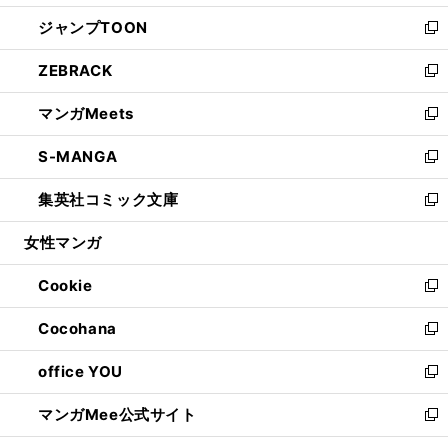
開
ウ
ン
ウ
し
ジャンプTOON
く
で
ド
ィ
い
新
開
ウ
ン
ウ
し
ZEBRACK
く
で
ド
ィ
い
新
開
ウ
ン
ウ
し
マンガMeets
く
で
ド
ィ
い
新
開
ウ
ン
ウ
し
S-MANGA
く
で
ド
ィ
い
新
開
ウ
ン
ウ
し
集英社コミック文庫
く
で
ド
ィ
い
新
開
ウ
ン
ウ
し
女性マンガ
く
で
ド
ィ
い
開
ウ
ン
ウ
Cookie
く
で
ド
ィ
新
開
ウ
ン
し
Cocohana
く
で
ド
い
新
開
ウ
ウ
し
office YOU
く
で
ィ
い
新
開
ン
ウ
し
マンガMee公式サイト
く
ド
ィ
い
新
ウ
ン
ウ
し