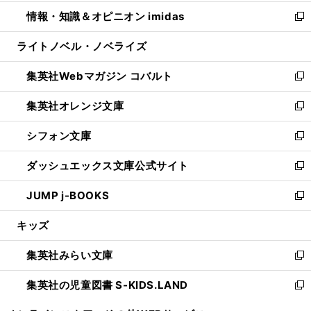
開
ウ
ン
ウ
し
情報・知識＆オピニオン imidas
く
で
ド
ィ
い
新
開
ウ
ン
ウ
し
ライトノベル・ノベライズ
く
で
ド
ィ
い
開
ウ
ン
ウ
集英社Webマガジン コバルト
く
で
ド
ィ
新
開
ウ
ン
し
集英社オレンジ文庫
く
で
ド
い
新
開
ウ
ウ
し
シフォン文庫
く
で
ィ
い
新
開
ン
ウ
し
ダッシュエックス文庫公式サイト
く
ド
ィ
い
新
ウ
ン
ウ
し
JUMP j-BOOKS
で
ド
ィ
い
新
開
ウ
ン
ウ
し
キッズ
く
で
ド
ィ
い
開
ウ
ン
ウ
集英社みらい文庫
く
で
ド
ィ
新
開
ウ
ン
し
集英社の児童図書 S-KIDS.LAND
く
で
ド
い
新
開
ウ
ウ
し