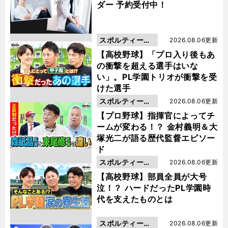
ダー 予約受付中！
スポルティーバ
2026.08.06更新
動画
【高校野球】「プロ入り後もあ
の衝撃を超える選手はいな
い」。PL学園トリオが衝撃を受
けた選手
スポルティーバ
2026.08.06更新
動画
【プロ野球】指揮官によってチ
ームが変わる！？ 金村義明＆大
塚光二が語る歴代監督エピソー
ド
スポルティーバ
2026.08.06更新
動画
【高校野球】部員全員が大号
泣！？ ハードだったPL学園時
代を支えたものとは
スポルティーバ
2026.08.06更新