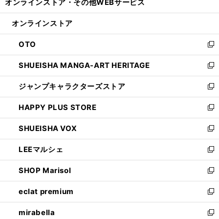
オンラインストア・
その他WEBサービス
く
で
ィ
い
開
ン
ウ
オンラインストア
く
ド
ィ
ウ
ン
OTO
で
ド
新
開
ウ
し
SHUEISHA MANGA-ART HERITAGE
く
で
い
新
開
ウ
し
ジャンプキャラクターズストア
く
ィ
い
新
ン
ウ
し
HAPPY PLUS STORE
ド
ィ
い
新
ウ
ン
ウ
し
SHUEISHA VOX
で
ド
ィ
い
新
開
ウ
ン
ウ
し
LEEマルシェ
く
で
ド
ィ
い
新
開
ウ
ン
ウ
し
SHOP Marisol
く
で
ド
ィ
い
新
開
ウ
ン
ウ
し
eclat premium
く
で
ド
ィ
い
新
開
ウ
ン
ウ
し
mirabella
く
で
ド
ィ
い
新