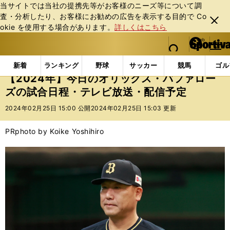
当サイトでは当社の提携先等がお客様のニーズ等について調
査・分析したり、お客様にお勧めの広告を表⽰する⽬的で Co
閉じ
okie を使⽤する場合があります。
詳しくはこちら
る
マイペ
web Sportiva (webスポルティーバ)
検索
メニュ
we
ー
インフォメーション
ニュース
【2024年】今日の
b
ジ
新着
ランキング
野球
サッカー
競馬
ゴル
ス
【2024年】今日のオリックス・バファロー
ポ
ズの試合日程・テレビ放送・配信予定
ル
テ
2024年02月25日 15:00 公開
2024年02月25日 15:03 更新
ィ
ー
PR
photo by Koike Yoshihiro
バ