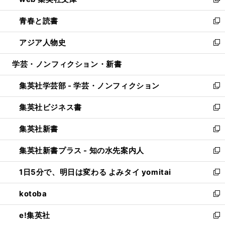
ィ
い
新
ウ
ン
ウ
し
青春と読書
で
ド
ィ
い
新
開
ウ
ン
ウ
し
アジア人物史
く
で
ド
ィ
い
新
開
ウ
ン
ウ
し
学芸・ノンフィクション・新書
く
で
ド
ィ
い
開
ウ
ン
ウ
集英社学芸部 - 学芸・ノンフィクション
く
で
ド
ィ
新
開
ウ
ン
し
集英社ビジネス書
く
で
ド
い
新
開
ウ
ウ
し
集英社新書
く
で
ィ
い
新
開
ン
ウ
し
集英社新書プラス - 知の水先案内人
く
ド
ィ
い
新
ウ
ン
ウ
し
1日5分で、明日は変わる よみタイ yomitai
で
ド
ィ
い
新
開
ウ
ン
ウ
し
kotoba
く
で
ド
ィ
い
新
開
ウ
ン
ウ
し
e!集英社
く
で
ド
ィ
い
新