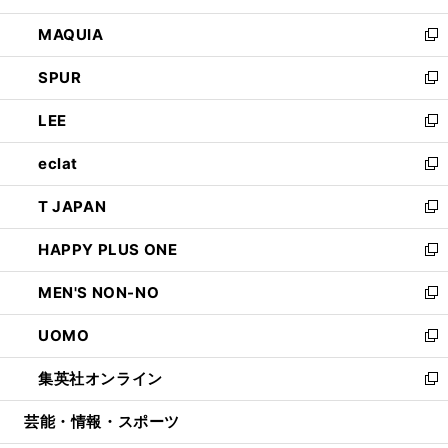
ン
ウ
し
MAQUIA
ド
ィ
い
新
ウ
ン
ウ
し
SPUR
で
ド
ィ
い
新
開
ウ
ン
ウ
し
LEE
く
で
ド
ィ
い
新
開
ウ
ン
ウ
し
eclat
く
で
ド
ィ
い
新
開
ウ
ン
ウ
し
T JAPAN
く
で
ド
ィ
い
新
開
ウ
ン
ウ
し
HAPPY PLUS ONE
く
で
ド
ィ
い
新
開
ウ
ン
ウ
し
MEN'S NON-NO
く
で
ド
ィ
い
新
開
ウ
ン
ウ
し
UOMO
く
で
ド
ィ
い
新
開
ウ
ン
ウ
し
集英社オンライン
く
で
ド
ィ
い
新
開
ウ
ン
ウ
し
芸能・情報・スポーツ
く
で
ド
ィ
い
開
ウ
ン
ウ