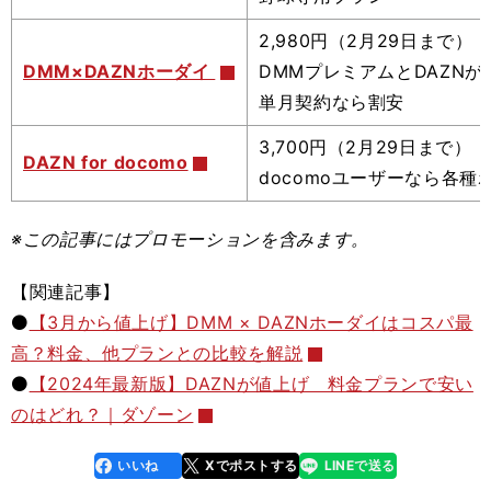
2,980円（2月29日まで）
DMM×DAZNホーダイ
DMMプレミアムとDAZNが
単月契約なら割安
3,700円（2月29日まで）
DAZN for docomo
docomoユーザーなら各種
※この記事
にはプロモーションを含みます。
【関連記事】
⚫️
【3月から値上げ】DMM × DAZNホーダイはコスパ最
高？料金、他プランとの比較を解説
⚫️
【2024年最新版】DAZNが値上げ 料金プランで安い
のはどれ？｜ダゾーン
いいね
Xでポストする
LINEで送る
line
faceboo
x
k