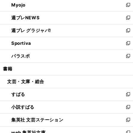
Myojo
く
で
ド
ィ
新
開
ウ
ン
し
週プレNEWS
く
で
ド
い
新
開
ウ
ウ
し
週プレ グラジャパ!
く
で
ィ
い
新
開
ン
ウ
し
Sportiva
く
ド
ィ
い
新
ウ
ン
ウ
し
パラスポ
で
ド
ィ
い
新
開
ウ
ン
ウ
し
書籍
く
で
ド
ィ
い
開
ウ
ン
ウ
文芸・文庫・総合
く
で
ド
ィ
開
ウ
ン
すばる
く
で
ド
新
開
ウ
し
小説すばる
く
で
い
新
開
ウ
し
集英社 文芸ステーション
く
ィ
い
新
ン
ウ
し
web 集英社文庫
ド