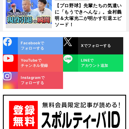
動画
【プロ野球】先輩たちの気遣い
に「もうできへんな」。金村義
明＆大塚光二が明かす引退エピ
ソード！
cebo
X
Facebookで
Xでフォローする
ok
フォローする
uTube
LINE
YouTubeで
LINEで
チャンネル登録
アカウント追加
stagra
Instagramで
m
フォローする