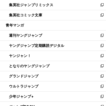
ン
ウ
し
集英社ジャンプリミックス
く
で
ド
ィ
い
新
開
ウ
ン
ウ
し
集英社コミック文庫
く
で
ド
ィ
い
新
開
ウ
ン
ウ
し
青年マンガ
く
で
ド
ィ
い
開
ウ
ン
ウ
週刊ヤングジャンプ
く
で
ド
ィ
新
開
ウ
ン
し
ヤングジャンプ定期購読デジタル
く
で
ド
い
新
開
ウ
ウ
し
ヤンジャン！
く
で
ィ
い
新
開
ン
ウ
し
となりのヤングジャンプ
く
ド
ィ
い
新
ウ
ン
ウ
し
グランドジャンプ
で
ド
ィ
い
新
開
ウ
ン
ウ
し
ウルトラジャンプ
く
で
ド
ィ
い
新
開
ウ
ン
ウ
し
少年ジャンプ+
く
で
ド
ィ
い
新
開
ウ
ン
ウ
し