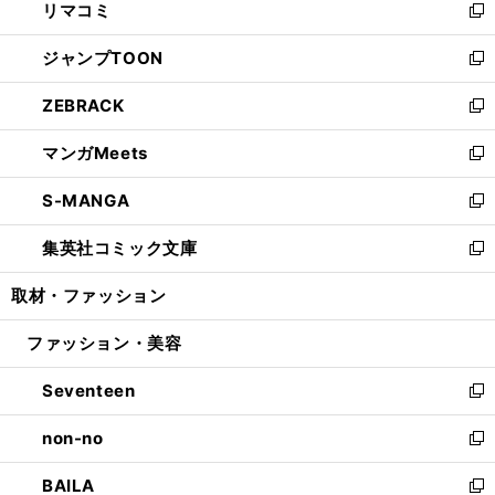
リマコミ
で
ド
ィ
い
新
開
ウ
ン
ウ
し
ジャンプTOON
く
で
ド
ィ
い
新
開
ウ
ン
ウ
し
ZEBRACK
く
で
ド
ィ
い
新
開
ウ
ン
ウ
し
マンガMeets
く
で
ド
ィ
い
新
開
ウ
ン
ウ
し
S-MANGA
く
で
ド
ィ
い
新
開
ウ
ン
ウ
し
集英社コミック文庫
く
で
ド
ィ
い
新
開
ウ
ン
ウ
し
取材・ファッション
く
で
ド
ィ
い
開
ウ
ン
ウ
ファッション・美容
く
で
ド
ィ
開
ウ
ン
Seventeen
く
で
ド
新
開
ウ
し
non-no
く
で
い
新
開
ウ
し
BAILA
く
ィ
い
新