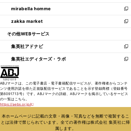
開
ウ
ン
ウ
し
mirabella homme
く
で
ド
ィ
い
新
開
ウ
ン
ウ
し
zakka market
く
で
ド
ィ
い
新
開
ウ
ン
ウ
し
その他WEBサービス
く
で
ド
ィ
い
開
ウ
ン
ウ
集英社アドナビ
く
で
ド
ィ
新
開
ウ
ン
し
集英社エディターズ・ラボ
く
で
ド
い
新
開
ウ
ウ
し
く
で
ィ
い
開
ン
ウ
ABJマークは、この電子書店・電子書籍配信サービスが、著作権者からコンテ
く
ド
ィ
ンツ使用許諾を得た正規版配信サービスであることを示す登録商標（登録番号
ウ
ン
第6091713号）です。ABJマークの詳細、ABJマークを掲示しているサービス
で
ド
の一覧はこちら。
開
ウ
https://aebs.or.jp/
新
く
で
し
い
開
本ホームページに記載の文章・画像・写真などを無断で複製するこ
ウ
く
とは法律で禁じられています。全ての著作権は株式会社 集英社に帰
ィ
属します。
ン