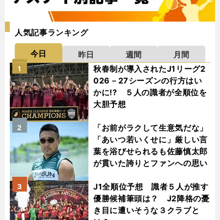
人気記事ランキング
今日
昨日
週間
月間
秋春制が導入されたJ1リーグ2
1
026－27シーズンの行方はい
かに!? ５人の識者が全順位を
大胆予想
「お前がラクして生意気だな」
2
「あいつ若いくせに」厳しい言
葉を浴びせられるも佐藤慎太郎
が貫いた誇りとファンへの思い
J1全順位予想 識者５人が推す
3
優勝候補筆頭は？ J2降格の憂
き目に遭いそうな３クラブと