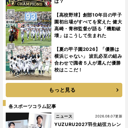
は？
4
【高校野球】創部10年目の甲子
園初出場がすべてを変えた 健大
高崎・青栁監督が語る「機動破
壊」はこうして生まれた
5
【夏の甲子園2026】「優勝は
横浜じゃない」 波乱必至の組み
合わせで識者５人が選んだ優勝
】
・
・
【
2
】
・
・
校はここだ！
年
今日の埼玉西武ライオンズの試合日程
テレビ放送
024年
今日の東京ヤクルトスワローズの試合日程
テレビ放送
配信予定
もっと見る
各スポーツコラム記事
ニュース
2026.08.07更新
YUZURU2027羽生結弦カレン