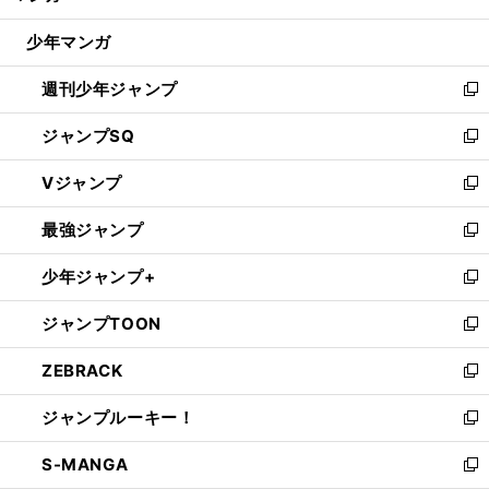
閉
ウ
じ
少年マンガ
で
る
開
週刊少年ジャンプ
く
新
し
ジャンプSQ
い
新
ウ
し
Vジャンプ
ィ
い
新
ン
ウ
し
最強ジャンプ
ド
ィ
い
新
ウ
ン
ウ
し
少年ジャンプ+
で
ド
ィ
い
新
開
ウ
ン
ウ
し
ジャンプTOON
く
で
ド
ィ
い
新
開
ウ
ン
ウ
し
ZEBRACK
く
で
ド
ィ
い
新
開
ウ
ン
ウ
し
ジャンプルーキー！
く
で
ド
ィ
い
新
開
ウ
ン
ウ
し
S-MANGA
く
で
ド
ィ
い
新
開
ウ