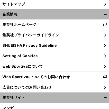
サイトマップ
企業情報
開
く/
集英社ホームページ
新
閉
し
じ
集英社プライバシーガイドライン
い
る
ウ
SHUEISHA Privacy Guideline
ィ
ン
Setting of Cookies
ド
ウ
web Sportivaについて
で
開
Web Sportivaについてのお問い合わせ
く
新
し
広告についてのお問い合わせ
い
ウ
集英社サイト
ィ
開
ン
く/
マンガ
ド