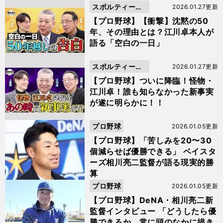
スポルティーバ
2026.01.27更新
動画
【プロ野球】【衝撃】沈黙の50
年、その理由とは？江川卓本人が
語る「空白の一日」
スポルティーバ
2026.01.27更新
動画
【プロ野球】ついに降臨！怪物・
江川卓！誰も知らなかった新事実
が遂に明らかに！！
プロ野球
2026.01.05更新
【プロ野球】「苦しみを20〜30
個減らせば優勝できる」 ベイスタ
ーズ相川亮二監督が語る現実的勝
算
プロ野球
2026.01.05更新
【プロ野球】DeNA・相川亮二新
監督インタビュー 「どうしたら優
勝できるか。常に頭のなかに描き