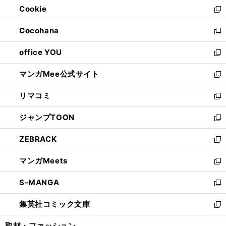
Cookie
く
で
ド
ィ
新
開
ウ
ン
し
Cocohana
く
で
ド
い
新
開
ウ
ウ
し
office YOU
く
で
ィ
い
新
開
ン
ウ
し
マンガMee公式サイト
く
ド
ィ
い
新
ウ
ン
ウ
し
リマコミ
で
ド
ィ
い
新
開
ウ
ン
ウ
し
ジャンプTOON
く
で
ド
ィ
い
新
開
ウ
ン
ウ
し
ZEBRACK
く
で
ド
ィ
い
新
開
ウ
ン
ウ
し
マンガMeets
く
で
ド
ィ
い
新
開
ウ
ン
ウ
し
S-MANGA
く
で
ド
ィ
い
新
開
ウ
ン
ウ
し
集英社コミック文庫
く
で
ド
ィ
い
新
開
ウ
ン
ウ
し
取材・ファッション
く