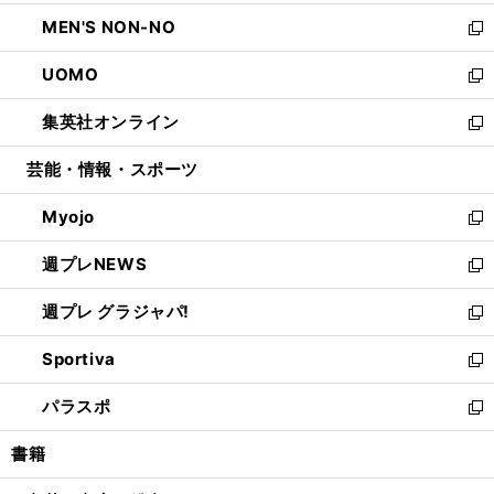
開
ウ
ン
ウ
し
MEN'S NON-NO
く
で
ド
ィ
い
新
開
ウ
ン
ウ
し
UOMO
く
で
ド
ィ
い
新
開
ウ
ン
ウ
し
集英社オンライン
く
で
ド
ィ
い
新
開
ウ
ン
ウ
し
芸能・情報・スポーツ
く
で
ド
ィ
い
開
ウ
ン
ウ
Myojo
く
で
ド
ィ
新
開
ウ
ン
し
週プレNEWS
く
で
ド
い
新
開
ウ
ウ
し
週プレ グラジャパ!
く
で
ィ
い
新
開
ン
ウ
し
Sportiva
く
ド
ィ
い
新
ウ
ン
ウ
し
パラスポ
で
ド
ィ
い
新
開
ウ
ン
ウ
し
書籍
く
で
ド
ィ
い
開
ウ
ン
ウ