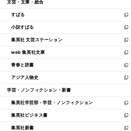
文芸・文庫・総合
く
で
ド
ィ
開
ウ
ン
すばる
く
で
ド
新
開
ウ
し
小説すばる
く
で
い
新
開
ウ
し
集英社 文芸ステーション
く
ィ
い
新
ン
ウ
し
web 集英社文庫
ド
ィ
い
新
ウ
ン
ウ
し
青春と読書
で
ド
ィ
い
新
開
ウ
ン
ウ
し
アジア人物史
く
で
ド
ィ
い
新
開
ウ
ン
ウ
し
学芸・ノンフィクション・新書
く
で
ド
ィ
い
開
ウ
ン
ウ
集英社学芸部 - 学芸・ノンフィクション
く
で
ド
ィ
新
開
ウ
ン
し
集英社ビジネス書
く
で
ド
い
新
開
ウ
ウ
し
集英社新書
く
で
ィ
い
新