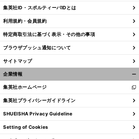
じ
集英社ID・スポルティーバIDとは
る
利用規約・会員規約
特定商取引法に基づく表示・その他の事項
ブラウザプッシュ通知について
サイトマップ
企業情報
開
く/
集英社ホームページ
新
閉
し
じ
集英社プライバシーガイドライン
い
る
ウ
SHUEISHA Privacy Guideline
ィ
ン
Setting of Cookies
ド
ウ