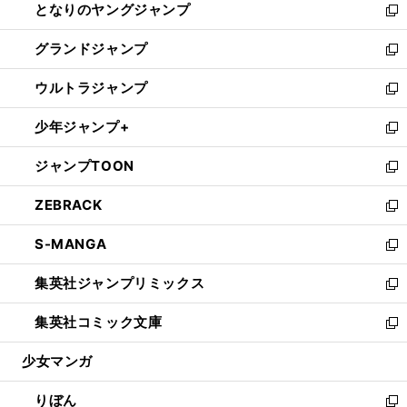
となりのヤングジャンプ
く
ド
ィ
い
新
ウ
ン
ウ
し
グランドジャンプ
で
ド
ィ
い
新
開
ウ
ン
ウ
し
ウルトラジャンプ
く
で
ド
ィ
い
新
開
ウ
ン
ウ
し
少年ジャンプ+
く
で
ド
ィ
い
新
開
ウ
ン
ウ
し
ジャンプTOON
く
で
ド
ィ
い
新
開
ウ
ン
ウ
し
ZEBRACK
く
で
ド
ィ
い
新
開
ウ
ン
ウ
し
S-MANGA
く
で
ド
ィ
い
新
開
ウ
ン
ウ
し
集英社ジャンプリミックス
く
で
ド
ィ
い
新
開
ウ
ン
ウ
し
集英社コミック文庫
く
で
ド
ィ
い
新
開
ウ
ン
ウ
し
少女マンガ
く
で
ド
ィ
い
開
ウ
ン
ウ
りぼん
く
で
ド
ィ
新