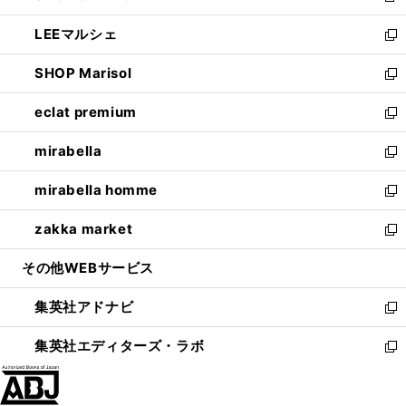
開
ウ
ン
ウ
し
LEEマルシェ
く
で
ド
ィ
い
新
開
ウ
ン
ウ
し
SHOP Marisol
く
で
ド
ィ
い
新
開
ウ
ン
ウ
し
eclat premium
く
で
ド
ィ
い
新
開
ウ
ン
ウ
し
mirabella
く
で
ド
ィ
い
新
開
ウ
ン
ウ
し
mirabella homme
く
で
ド
ィ
い
新
開
ウ
ン
ウ
し
zakka market
く
で
ド
ィ
い
新
開
ウ
ン
ウ
し
その他WEBサービス
く
で
ド
ィ
い
開
ウ
ン
ウ
集英社アドナビ
く
で
ド
ィ
新
開
ウ
ン
し
集英社エディターズ・ラボ
く
で
ド
い
新
開
ウ
ウ
し
く
で
ィ
い
開