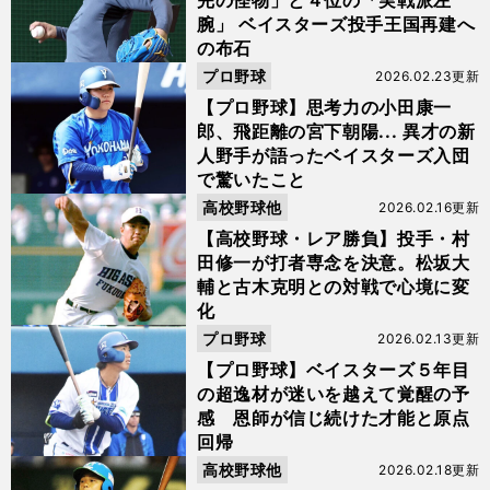
完の怪物」と４位の「実戦派左
腕」 ベイスターズ投手王国再建へ
の布石
プロ野球
2026.02.23更新
【プロ野球】思考力の小田康一
郎、飛距離の宮下朝陽... 異才の新
人野手が語ったベイスターズ入団
で驚いたこと
高校野球他
2026.02.16更新
【高校野球・レア勝負】投手・村
田修一が打者専念を決意。松坂大
輔と古木克明との対戦で心境に変
化
プロ野球
2026.02.13更新
【プロ野球】ベイスターズ５年目
の超逸材が迷いを越えて覚醒の予
感 恩師が信じ続けた才能と原点
回帰
高校野球他
2026.02.18更新