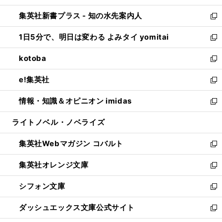
開
ン
ウ
し
集英社新書プラス - 知の水先案内人
く
ド
ィ
い
新
ウ
ン
ウ
し
1日5分で、明日は変わる よみタイ yomitai
で
ド
ィ
い
新
開
ウ
ン
ウ
し
kotoba
く
で
ド
ィ
い
新
開
ウ
ン
ウ
し
e!集英社
く
で
ド
ィ
い
新
開
ウ
ン
ウ
し
情報・知識＆オピニオン imidas
く
で
ド
ィ
い
新
開
ウ
ン
ウ
し
ライトノベル・ノベライズ
く
で
ド
ィ
い
開
ウ
ン
ウ
集英社Webマガジン コバルト
く
で
ド
ィ
新
開
ウ
ン
し
集英社オレンジ文庫
く
で
ド
い
新
開
ウ
ウ
し
シフォン文庫
く
で
ィ
い
新
開
ン
ウ
し
ダッシュエックス文庫公式サイト
く
ド
ィ
い
新
ウ
ン
ウ
し