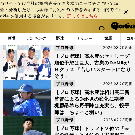
当サイトでは当社の提携先等がお客様のニーズ等について調
査・分析したり、お客様にお勧めの広告を表⽰する⽬的で Co
閉じ
okie を使⽤する場合があります。
詳しくはこちら
る
マイペ
web Sportiva (webスポルティーバ)
検索
メニュ
we
ー
「ベイスターズ」の検索結果 (2ページ目)
b
ジ
新着
ランキング
野球
サッカー
競馬
ゴル
ス
プロ野球
2026.03.20更新
ポ
ル
【プロ野球】高木豊のセ・リーグ
テ
順位予想は巨人、古巣のDeNAが
ィ
Ｂクラス 「苦しいスタートになり
ー
そう」
バ
プロ野球
2026.03.20更新
【プロ野球】高木豊は相川亮二新
監督によるDeNAの変化に期待
梶原昂希ら野手陣は充実も、投手
陣は「ちょっと弱い」
プロ野球
2026.02.23更新
【プロ野球】ドラフト２位の「未