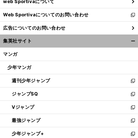
web Sportivaについて
で
開
Web Sportivaについてのお問い合わせ
く
新
し
広告についてのお問い合わせ
い
ウ
集英社サイト
ィ
開
ン
く/
マンガ
ド
閉
ウ
じ
少年マンガ
で
る
開
週刊少年ジャンプ
く
新
し
ジャンプSQ
い
新
ウ
し
Vジャンプ
ィ
い
新
ン
ウ
し
最強ジャンプ
ド
ィ
い
新
ウ
ン
ウ
し
少年ジャンプ+
で
ド
ィ
い
新