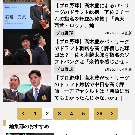
【プロ野球】高木豊によるパ・リ
ーグのドラフト総括 下位３チー
ムの指名を軒並み称賛｜「楽天・
西武・ロッテ」編
プロ野球
2025.11.04更新
【プロ野球】高木豊がパ・リーグ
でドラフト戦略を高く評価した球
団は？ 佐々木麟太郎を指名のソ
フトバンクは「余裕を感じさせ
る」｜「ソフトバンク・日ハム・
プロ野球
2025.11.04更新
オリックス」編
【プロ野球】高木豊がセ・リーグ
のドラフト総括で中日を高く評
価 一方でヤクルトは「勝負に出
てもよかったんじゃないか」｜
「中日・広島・ヤクルト」編
次
1
2
3
4
5
...
29
のページへ
のページへ
前
編集部のおすすめ