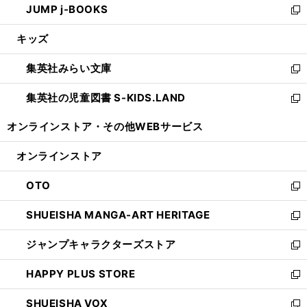
JUMP j-BOOKS
で
ド
ィ
い
新
開
ウ
ン
ウ
し
キッズ
く
で
ド
ィ
い
開
ウ
ン
ウ
集英社みらい文庫
く
で
ド
ィ
新
開
ウ
ン
し
集英社の児童図書 S-KIDS.LAND
く
で
ド
い
新
開
ウ
ウ
し
オンラインストア・
その他WEBサービス
く
で
ィ
い
開
ン
ウ
オンラインストア
く
ド
ィ
ウ
ン
OTO
で
ド
新
開
ウ
し
SHUEISHA MANGA-ART HERITAGE
く
で
い
新
開
ウ
し
ジャンプキャラクターズストア
く
ィ
い
新
ン
ウ
し
HAPPY PLUS STORE
ド
ィ
い
新
ウ
ン
ウ
し
SHUEISHA VOX
で
ド
ィ
い
新