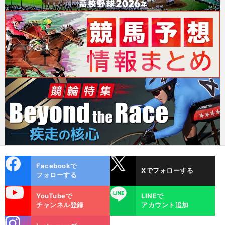
cebo
X
Facebookで
Xでフォローする
ok
フォローする
uTube
LINE
YouTubeで
LINEで
チャンネル登録
アカウント追加
stagra