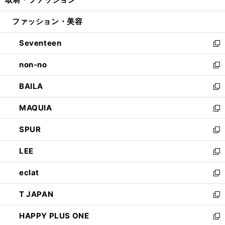
で
ド
ィ
い
開
ウ
ン
ウ
ファッション・美容
く
で
ド
ィ
開
ウ
ン
Seventeen
く
で
ド
新
開
ウ
し
non-no
く
で
い
新
開
ウ
し
BAILA
く
ィ
い
新
ン
ウ
し
MAQUIA
ド
ィ
い
新
ウ
ン
ウ
し
SPUR
で
ド
ィ
い
新
開
ウ
ン
ウ
し
LEE
く
で
ド
ィ
い
新
開
ウ
ン
ウ
し
eclat
く
で
ド
ィ
い
新
開
ウ
ン
ウ
し
T JAPAN
く
で
ド
ィ
い
新
開
ウ
ン
ウ
し
HAPPY PLUS ONE
く
で
ド
ィ
い
新