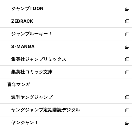
開
ウ
ン
ウ
し
ジャンプTOON
く
で
ド
ィ
い
新
開
ウ
ン
ウ
し
ZEBRACK
く
で
ド
ィ
い
新
開
ウ
ン
ウ
し
ジャンプルーキー！
く
で
ド
ィ
い
新
開
ウ
ン
ウ
し
S-MANGA
く
で
ド
ィ
い
新
開
ウ
ン
ウ
し
集英社ジャンプリミックス
く
で
ド
ィ
い
新
開
ウ
ン
ウ
し
集英社コミック文庫
く
で
ド
ィ
い
新
開
ウ
ン
ウ
し
青年マンガ
く
で
ド
ィ
い
開
ウ
ン
ウ
週刊ヤングジャンプ
く
で
ド
ィ
新
開
ウ
ン
し
ヤングジャンプ定期購読デジタル
く
で
ド
い
新
開
ウ
ウ
し
ヤンジャン！
く
で
ィ
い
新
開
ン
ウ
し