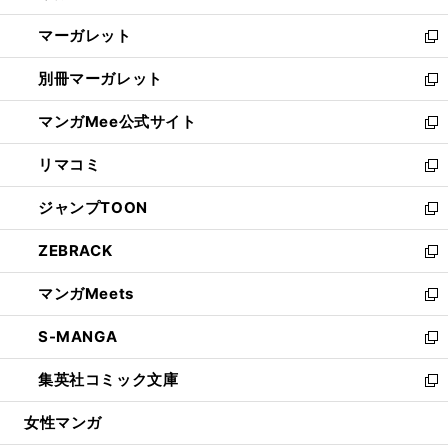
開
ウ
ン
し
マーガレット
く
で
ド
い
新
開
ウ
ウ
し
別冊マーガレット
く
で
ィ
い
新
開
ン
ウ
し
マンガMee公式サイト
く
ド
ィ
い
新
ウ
ン
ウ
し
リマコミ
で
ド
ィ
い
新
開
ウ
ン
ウ
し
ジャンプTOON
く
で
ド
ィ
い
新
開
ウ
ン
ウ
し
ZEBRACK
く
で
ド
ィ
い
新
開
ウ
ン
ウ
し
マンガMeets
く
で
ド
ィ
い
新
開
ウ
ン
ウ
し
S-MANGA
く
で
ド
ィ
い
新
開
ウ
ン
ウ
し
集英社コミック文庫
く
で
ド
ィ
い
新
開
ウ
ン
ウ
し
女性マンガ
く
で
ド
ィ
い
開
ウ
ン
ウ