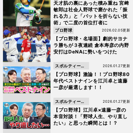
天才肌の裏にあった積み重ね 宮﨑
敏郎は社会人野球で磨かれた「振
れる力」と「バットを折らない技
術」で二度の首位打者に
プロ野球
2026.02.05更新
【プロ野球・名場面】劇的サヨナ
ラ勝ちが３夜連続 倉本寿彦の内野
安打はDeNAに勢いをつけた
スポルティーバ
2026.01.27更新
動画
【プロ野球】激論！！プロ野球80
年代ベストナインを江川卓と遠藤
一彦が厳選します！！
スポルティーバ
2026.01.27更新
動画
【プロ野球】江川卓×遠藤一彦の
本音対談！「野球人生、やり直し
たい」と思った瞬間とは！？