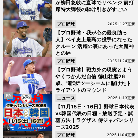
が柳田悠岐に直球でリベンジ 前打
席特大弾後の駆け引きがすごい
プロ野球
2025.11.27更新
【プロ野球・我が心の最良助っ
人】ベイ史上最高の投手になった
クルーン 活躍の裏にあった大魔神
との絆
プロ野球
2025.11.24更新
【プロ野球】戦力外の現実とよう
やくつかんだ自信 徳山壮磨26
歳、"新球"ツーシームに賭けたト
ライアウトのマウンド
PR
ニュース
2025.11.13更新
【11月15日・16日】野球日本代表
vs韓国代表の日程・放送予定・試
聴方法｜ラグザス 侍ジャパンシリ
ーズ2025
プロ野球
2025.11.04更新