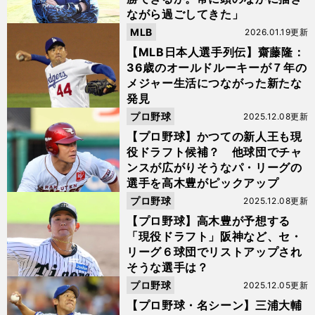
ながら過ごしてきた」
MLB
2026.01.19更新
【MLB日本人選手列伝】齋藤隆：
36歳のオールドルーキーが７年の
メジャー生活につながった新たな
発見
プロ野球
2025.12.08更新
【プロ野球】かつての新人王も現
役ドラフト候補？ 他球団でチャ
ンスが広がりそうなパ・リーグの
選手を高木豊がピックアップ
プロ野球
2025.12.08更新
【プロ野球】高木豊が予想する
「現役ドラフト」阪神など、セ・
リーグ６球団でリストアップされ
そうな選手は？
プロ野球
2025.12.05更新
【プロ野球・名シーン】三浦大輔