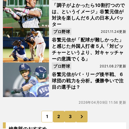
「調子がよかったら10割打つので
は、というイメージ」谷繁元信が
対決を楽しんだ６人の日本人バッ
ター
プロ野球
2021.11.24更新
谷繁元信が「配球が難しかった」
と感じた外国人打者５人「対ピッ
チャーというより、対キャッチャ
ーの意識でくる」
プロ野球
2021.08.27更新
谷繁元信がパ・リーグ後半戦、６
球団の戦力を分析。優勝争いで注
目の選手は？
2026年04月09日 11:56 更新
次
1
2
3
のページへ
編集部のおすすめ