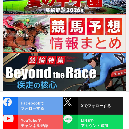
cebo
X
Facebookで
Xでフォローする
ok
フォローする
uTube
LINE
YouTubeで
LINEで
チャンネル登録
アカウント追加