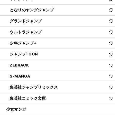
新
開
ン
ウ
し
となりのヤングジャンプ
く
ド
ィ
い
新
ウ
ン
ウ
し
グランドジャンプ
で
ド
ィ
い
新
開
ウ
ン
ウ
し
ウルトラジャンプ
く
で
ド
ィ
い
新
開
ウ
ン
ウ
し
少年ジャンプ+
く
で
ド
ィ
い
新
開
ウ
ン
ウ
し
ジャンプTOON
く
で
ド
ィ
い
新
開
ウ
ン
ウ
し
ZEBRACK
く
で
ド
ィ
い
新
開
ウ
ン
ウ
し
S-MANGA
く
で
ド
ィ
い
新
開
ウ
ン
ウ
し
集英社ジャンプリミックス
く
で
ド
ィ
い
新
開
ウ
ン
ウ
し
集英社コミック文庫
く
で
ド
ィ
い
新
開
ウ
ン
ウ
し
少女マンガ
く
で
ド
ィ
い
開