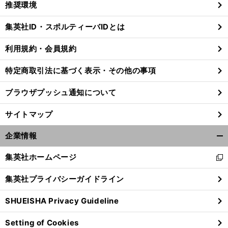
推奨環境
閉
じ
集英社ID・スポルティーバIDとは
る
利用規約・会員規約
特定商取引法に基づく表示・その他の事項
ブラウザプッシュ通知について
サイトマップ
企業情報
開
く/
集英社ホームページ
新
閉
し
じ
集英社プライバシーガイドライン
い
る
ウ
SHUEISHA Privacy Guideline
ィ
ン
Setting of Cookies
ド