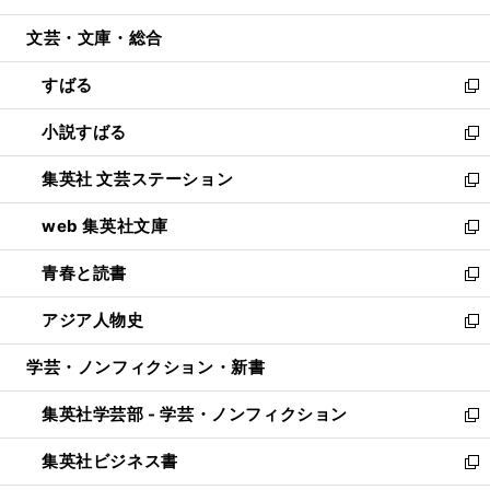
開
ウ
ン
ウ
文芸・文庫・総合
く
で
ド
ィ
開
ウ
ン
すばる
く
で
ド
新
開
ウ
し
小説すばる
く
で
い
新
開
ウ
し
集英社 文芸ステーション
く
ィ
い
新
ン
ウ
し
web 集英社文庫
ド
ィ
い
新
ウ
ン
ウ
し
青春と読書
で
ド
ィ
い
新
開
ウ
ン
ウ
し
アジア人物史
く
で
ド
ィ
い
新
開
ウ
ン
ウ
し
学芸・ノンフィクション・新書
く
で
ド
ィ
い
開
ウ
ン
ウ
集英社学芸部 - 学芸・ノンフィクション
く
で
ド
ィ
新
開
ウ
ン
し
集英社ビジネス書
く
で
ド
い
新
開
ウ
ウ
し