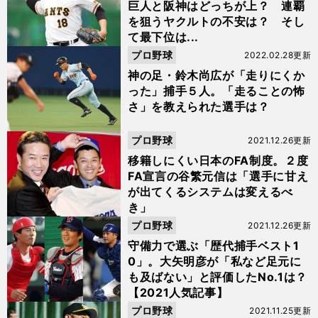
巨人と阪神はどっちが上？ 連覇
を狙うヤクルトの不安は？ そし
て最下位は...
プロ野球
2022.02.28更新
神の足・鈴木尚広が「走りにくか
った」捕手５人。「走ることの怖
さ」を教えられた選手は？
プロ野球
2021.12.26更新
移籍しにくい日本のFA制度。２度
FA宣言の谷繁元信は「選手に甘え
が出てくるシステムは変えるべ
き」
プロ野球
2021.12.26更新
守備力で選ぶ「歴代捕手ベスト1
0」。大矢明彦が「私など足元に
も及ばない」と評価したNo.1は？
【2021人気記事】
プロ野球
2021.11.25更新