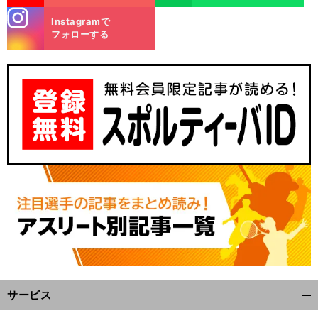
stagra
Instagramで
m
フォローする
サービス
開
く/