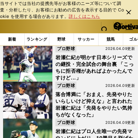
当サイトでは当社の提携先等がお客様のニーズ等について調
査・分析したり、お客様にお勧めの広告を表⽰する⽬的で Co
閉じ
okie を使⽤する場合があります。
詳しくはこちら
る
マイペ
web Sportiva (webスポルティーバ)
検索
メニュ
we
ー
「#谷繁元信」の最新ニュース・ 情報
b
ジ
新着
ランキング
野球
サッカー
競馬
ゴル
ス
プロ野球
2026.04.09更新
ポ
ル
岩瀬仁紀が明かす日本シリーズで
テ
の継投・完全試合の舞台裏 「こっ
ィ
ちに拒否権があればよかったんで
ー
すけど...」
バ
プロ野球
2026.04.09更新
落合博満に「おまえ、先発やりた
いらしいけど抑えな」と言われた
岩瀬仁紀は「先発をやりたい気持
ちがなくなった」
プロ野球
2026.04.09更新
岩瀬仁紀はプロ人生唯一の先発マ