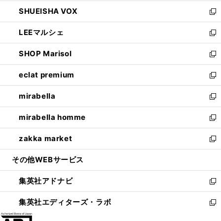
ウ
ン
ウ
し
SHUEISHA VOX
で
ド
ィ
い
新
開
ウ
ン
ウ
し
LEEマルシェ
く
で
ド
ィ
い
新
開
ウ
ン
ウ
し
SHOP Marisol
く
で
ド
ィ
い
新
開
ウ
ン
ウ
し
eclat premium
く
で
ド
ィ
い
新
開
ウ
ン
ウ
し
mirabella
く
で
ド
ィ
い
新
開
ウ
ン
ウ
し
mirabella homme
く
で
ド
ィ
い
新
開
ウ
ン
ウ
し
zakka market
く
で
ド
ィ
い
新
開
ウ
ン
ウ
し
その他WEBサービス
く
で
ド
ィ
い
開
ウ
ン
ウ
集英社アドナビ
く
で
ド
ィ
新
開
ウ
ン
し
集英社エディターズ・ラボ
く
で
ド
い
新
開
ウ
ウ
し