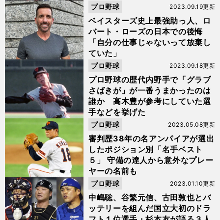
プロ野球
2023.09.19更新
ベイスターズ史上最強助っ人、ロ
バート・ローズの日本での後悔
「自分の仕事じゃないって放棄し
ていた」
プロ野球
2023.09.18更新
プロ野球の歴代内野手で「グラブ
さばきが」が一番うまかったのは
誰か 高木豊が参考にしていた選
手などを挙げた
プロ野球
2023.05.08更新
審判歴38年の名アンパイアが選出
したポジション別「名手ベスト
５」 守備の達人から意外なプレー
ヤーの名前も
プロ野球
2023.01.10更新
中嶋聡、谷繁元信、古田敦也とバ
ッテリーを組んだ国立大初のドラ
フト１位選手・杉本友が語る３人