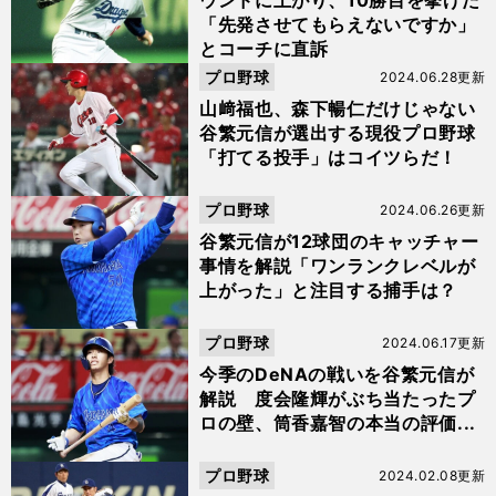
ウンドに上がり、10勝目を挙げた
「先発させてもらえないですか」
とコーチに直訴
プロ野球
2024.06.28更新
山﨑福也、森下暢仁だけじゃない
谷繁元信が選出する現役プロ野球
「打てる投手」はコイツらだ！
プロ野球
2024.06.26更新
谷繁元信が12球団のキャッチャー
事情を解説「ワンランクレベルが
上がった」と注目する捕手は？
プロ野球
2024.06.17更新
今季のDeNAの戦いを谷繁元信が
解説 度会隆輝がぶち当たったプ
ロの壁、筒香嘉智の本当の評価...
プロ野球
2024.02.08更新