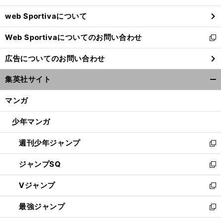
ウ
web Sportivaについて
で
開
Web Sportivaについてのお問い合わせ
く
新
し
広告についてのお問い合わせ
い
ウ
集英社サイト
ィ
開
ン
く/
マンガ
ド
閉
ウ
じ
少年マンガ
で
る
開
週刊少年ジャンプ
く
新
し
ジャンプSQ
い
新
ウ
し
Vジャンプ
ィ
い
新
ン
ウ
し
最強ジャンプ
ド
ィ
い
新
ウ
ン
ウ
し