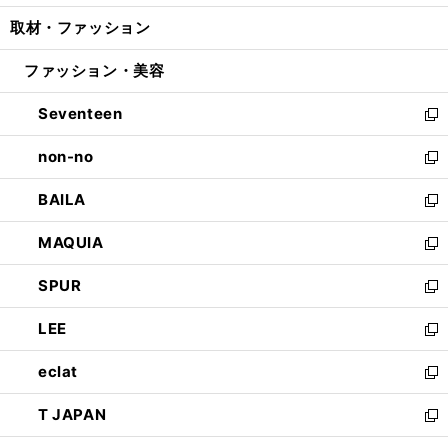
開
ウ
ン
ウ
し
取材・ファッション
く
で
ド
ィ
い
開
ウ
ン
ウ
ファッション・美容
く
で
ド
ィ
開
ウ
ン
Seventeen
く
で
ド
新
開
ウ
し
non-no
く
で
い
新
開
ウ
し
BAILA
く
ィ
い
新
ン
ウ
し
MAQUIA
ド
ィ
い
新
ウ
ン
ウ
し
SPUR
で
ド
ィ
い
新
開
ウ
ン
ウ
し
LEE
く
で
ド
ィ
い
新
開
ウ
ン
ウ
し
eclat
く
で
ド
ィ
い
新
開
ウ
ン
ウ
し
T JAPAN
く
で
ド
ィ
い
新
開
ウ
ン
ウ
し