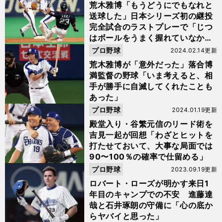
荒木雅博「もうどうにでもなれと
送球した」日本シリーズ初の継投
完全試合のラストプレーで「じつ
はボールをうまく握れていなかっ
た」
プロ野球
2024.02.14更新
荒木雅博が「意外だった」落合博
満監督の野球「いま考えると、相
手が勝手に自滅してくれたことも
あった」
プロ野球
2024.01.19更新
殿堂入り・谷繁元信のリード術を
吉見一起が回想「わざとヒットを
打たせておいて、大事な局面では
90〜100％の確率で仕留める」
プロ野球
2023.09.19更新
ロバート・ローズが明かす来日1
年目のキャンプでの不安 進藤達
哉と石井琢朗の守備に「心の底か
らヤバイと思った」