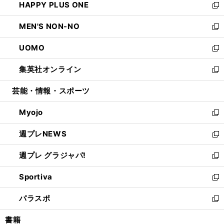
HAPPY PLUS ONE
く
で
ド
ィ
い
新
開
ウ
ン
ウ
し
MEN'S NON-NO
く
で
ド
ィ
い
新
開
ウ
ン
ウ
し
UOMO
く
で
ド
ィ
い
新
開
ウ
ン
ウ
し
集英社オンライン
く
で
ド
ィ
い
新
開
ウ
ン
ウ
し
芸能・情報・スポーツ
く
で
ド
ィ
い
開
ウ
ン
ウ
Myojo
く
で
ド
ィ
新
開
ウ
ン
し
週プレNEWS
く
で
ド
い
新
開
ウ
ウ
し
週プレ グラジャパ!
く
で
ィ
い
新
開
ン
ウ
し
Sportiva
く
ド
ィ
い
新
ウ
ン
ウ
し
パラスポ
で
ド
ィ
い
新
開
ウ
ン
ウ
し
書籍
く
で
ド
ィ
い