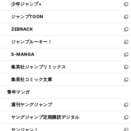
少年ジャンプ+
で
ド
ィ
い
新
開
ウ
ン
ウ
し
ジャンプTOON
く
で
ド
ィ
い
新
開
ウ
ン
ウ
し
ZEBRACK
く
で
ド
ィ
い
新
開
ウ
ン
ウ
し
ジャンプルーキー！
く
で
ド
ィ
い
新
開
ウ
ン
ウ
し
S-MANGA
く
で
ド
ィ
い
新
開
ウ
ン
ウ
し
集英社ジャンプリミックス
く
で
ド
ィ
い
新
開
ウ
ン
ウ
し
集英社コミック文庫
く
で
ド
ィ
い
新
開
ウ
ン
ウ
し
青年マンガ
く
で
ド
ィ
い
開
ウ
ン
ウ
週刊ヤングジャンプ
く
で
ド
ィ
新
開
ウ
ン
し
ヤングジャンプ定期購読デジタル
く
で
ド
い
新
開
ウ
ウ
し
ヤンジャン！
く
で
ィ
い