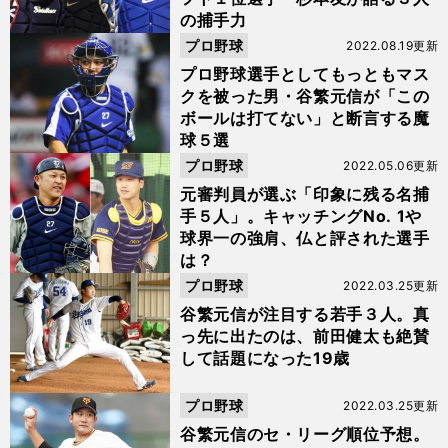
の捕手力
プロ野球
2022.08.19更新
プロ野球選手としてもっともマス
クを被った男・谷繁元信が「この
ボールは打てない」と断言する魔
球５選
プロ野球
2022.05.06更新
元審判員が選ぶ「印象に残る名捕
手５人」。キャッチングNo. 1や
球界一の強肩、仏と評された選手
は？
プロ野球
2022.03.25更新
谷繁元信が注目する若手３人。真
っ先に出たのは、前田健太も絶賛
して話題になった19歳
プロ野球
2022.03.25更新
谷繁元信のセ・リーグ順位予想。