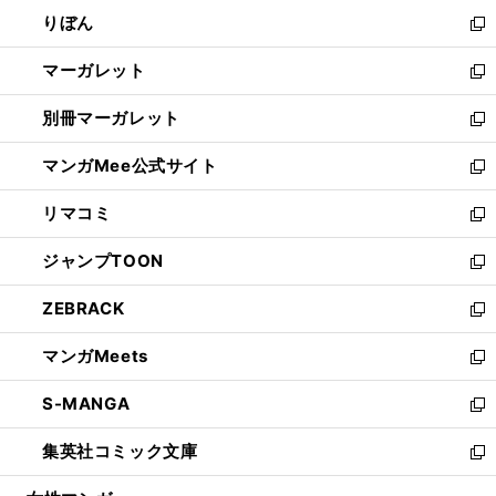
ウ
ン
ウ
りぼん
く
で
ド
ィ
新
開
ウ
ン
し
マーガレット
く
で
ド
い
新
開
ウ
ウ
し
別冊マーガレット
く
で
ィ
い
新
開
ン
ウ
し
マンガMee公式サイト
く
ド
ィ
い
新
ウ
ン
ウ
し
リマコミ
で
ド
ィ
い
新
開
ウ
ン
ウ
し
ジャンプTOON
く
で
ド
ィ
い
新
開
ウ
ン
ウ
し
ZEBRACK
く
で
ド
ィ
い
新
開
ウ
ン
ウ
し
マンガMeets
く
で
ド
ィ
い
新
開
ウ
ン
ウ
し
S-MANGA
く
で
ド
ィ
い
新
開
ウ
ン
ウ
し
集英社コミック文庫
く
で
ド
ィ
い
新
開
ウ
ン
ウ
し