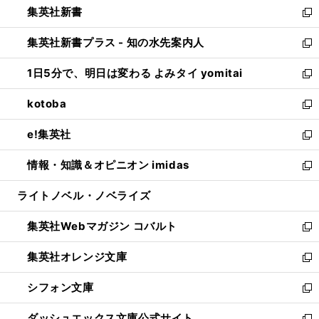
集英社新書
く
で
ィ
い
新
開
ン
ウ
し
集英社新書プラス - 知の水先案内人
く
ド
ィ
い
新
ウ
ン
ウ
し
1日5分で、明日は変わる よみタイ yomitai
で
ド
ィ
い
新
開
ウ
ン
ウ
し
kotoba
く
で
ド
ィ
い
新
開
ウ
ン
ウ
し
e!集英社
く
で
ド
ィ
い
新
開
ウ
ン
ウ
し
情報・知識＆オピニオン imidas
く
で
ド
ィ
い
新
開
ウ
ン
ウ
し
ライトノベル・ノベライズ
く
で
ド
ィ
い
開
ウ
ン
ウ
集英社Webマガジン コバルト
く
で
ド
ィ
新
開
ウ
ン
し
集英社オレンジ文庫
く
で
ド
い
新
開
ウ
ウ
し
シフォン文庫
く
で
ィ
い
新
開
ン
ウ
し
ダッシュエックス文庫公式サイト
く