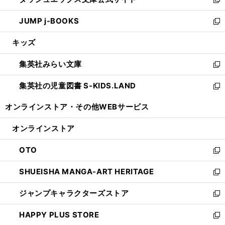
ド
ィ
い
新
ウ
ン
ウ
し
JUMP j-BOOKS
で
ド
ィ
い
新
開
ウ
ン
ウ
し
キッズ
く
で
ド
ィ
い
開
ウ
ン
ウ
集英社みらい文庫
く
で
ド
ィ
新
開
ウ
ン
し
集英社の児童図書 S-KIDS.LAND
く
で
ド
い
新
開
ウ
ウ
し
オンラインストア・
その他WEBサービス
く
で
ィ
い
開
ン
ウ
オンラインストア
く
ド
ィ
ウ
ン
OTO
で
ド
新
開
ウ
し
SHUEISHA MANGA-ART HERITAGE
く
で
い
新
開
ウ
し
ジャンプキャラクターズストア
く
ィ
い
新
ン
ウ
し
HAPPY PLUS STORE
ド
ィ
い
新