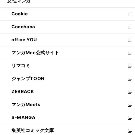
女性マンガ
く
で
ド
ィ
い
開
ウ
ン
ウ
Cookie
く
で
ド
ィ
新
開
ウ
ン
し
Cocohana
く
で
ド
い
新
開
ウ
ウ
し
office YOU
く
で
ィ
い
新
開
ン
ウ
し
マンガMee公式サイト
く
ド
ィ
い
新
ウ
ン
ウ
し
リマコミ
で
ド
ィ
い
新
開
ウ
ン
ウ
し
ジャンプTOON
く
で
ド
ィ
い
新
開
ウ
ン
ウ
し
ZEBRACK
く
で
ド
ィ
い
新
開
ウ
ン
ウ
し
マンガMeets
く
で
ド
ィ
い
新
開
ウ
ン
ウ
し
S-MANGA
く
で
ド
ィ
い
新
開
ウ
ン
ウ
し
集英社コミック文庫
く
で
ド
ィ
い
新