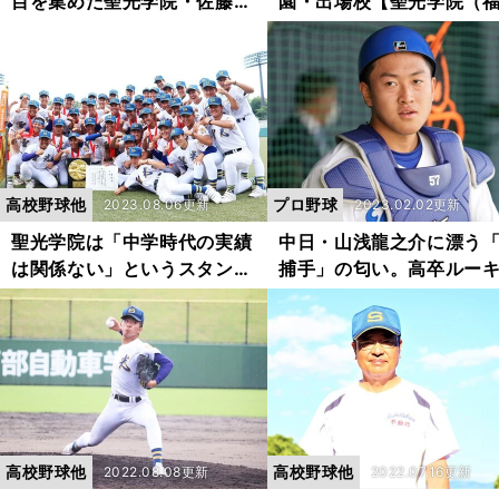
目を集めた聖光学院・佐藤都
園・出場校【聖光学院（
志也 優勝候補に初戦敗退も
島・私立）】
「らしさ」発揮
高校野球他
プロ野球
2023.08.06更新
2023.02.02更新
聖光学院は「中学時代の実績
中日・山浅龍之介に漂う
は関係ない」というスタン
捕手」の匂い。高卒ルー
ス 無名だった３人の成り上
が一軍キャンプに抜擢さ
がり物語
理由
高校野球他
高校野球他
2022.08.08更新
2022.07.16更新