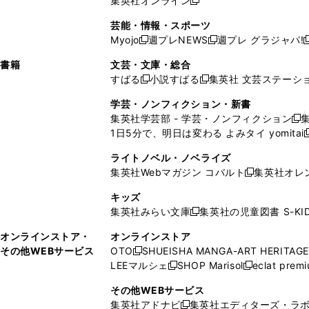
集英社オンライン
し
新
し
し
し
ン
ィ
ン
ン
開
で
開
で
い
し
い
い
い
ド
ン
ド
ド
芸能・情報・スポーツ
く
開
く
開
ウ
い
ウ
ウ
ウ
ウ
ド
ウ
ウ
Myojo
週プレNEWS
週プレ グラジャパ!
く
く
新
新
新
ィ
ウ
ィ
ィ
ィ
で
ウ
で
で
し
し
ン
ィ
ン
ン
ン
書籍
文芸・文庫・総合
開
で
開
開
い
い
ド
ン
ド
ド
ド
すばる
小説すばる
集英社 文芸ステーシ
く
開
く
く
新
新
ウ
ウ
ウ
ド
ウ
ウ
ウ
く
し
し
ィ
ィ
学芸・ノンフィクション・新書
で
ウ
で
で
で
い
い
ン
ン
集英社学芸部 - 学芸・ノンフィクション
開
で
開
開
開
新
ウ
ウ
ド
ド
1日5分で、明日は変わる よみタイ yomitai
く
開
く
く
く
し
新
ィ
ィ
ウ
ウ
く
い
ン
ン
ライトノベル・ノベライズ
で
で
ウ
ド
ド
集英社Webマガジン コバルト
集英社オレ
開
開
新
ィ
ウ
ウ
く
く
し
ン
キッズ
で
で
い
ド
集英社みらい文庫
集英社の児童図書 S-KID
開
開
新
ウ
ウ
く
く
し
ィ
オンラインストア・
オンラインストア
で
い
ン
その他WEBサービス
OTO
SHUEISHA MANGA-ART HERITAGE
開
新
ウ
ド
LEEマルシェ
SHOP Marisol
eclat prem
く
し
新
新
ィ
ウ
い
し
し
ン
その他WEBサービス
で
ウ
い
い
ド
集英社アドナビ
集英社エディターズ・ラ
開
新