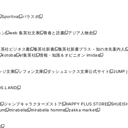
し
し
し
し
し
ン
ン
ン
ン
開
開
開
開
開
い
い
い
い
い
ド
ド
ド
ド
く
く
く
く
く
ウ
ウ
ウ
ウ
ウ
ウ
ウ
ウ
ウ
Sportiva
パラスポ
新
新
ィ
ィ
ィ
ィ
ィ
で
で
で
で
し
し
し
ン
ン
ン
ン
ン
開
開
開
開
い
い
い
ド
ド
ド
ド
ド
ョン
web 集英社文庫
青春と読書
アジア人物史
く
く
く
く
新
新
新
新
ウ
ウ
ウ
ウ
ウ
ウ
ウ
ウ
し
し
し
し
ィ
ィ
ィ
で
で
で
で
で
い
い
い
い
ン
ン
ン
集英社ビジネス書
集英社新書
集英社新書プラス - 知の水先案内人
開
開
開
開
開
新
新
新
ウ
ウ
ウ
ウ
ド
ド
ド
kotoba
e!集英社
情報・知識＆オピニオン imidas
く
く
く
く
く
新
し
新
し
新
ィ
ィ
ィ
ィ
ウ
ウ
ウ
し
し
い
し
い
し
ン
ン
ン
ン
で
で
で
い
い
ウ
い
ウ
い
ド
ド
ド
ド
ンジ文庫
シフォン文庫
ダッシュエックス文庫公式サイト
JUMP 
開
開
開
新
新
新
ウ
ウ
ィ
ウ
ィ
ウ
ウ
ウ
ウ
ウ
く
く
く
し
し
し
ィ
ィ
ン
ィ
ン
ィ
で
で
で
で
い
い
い
ン
ン
ド
ン
ド
ン
S.LAND
開
開
開
開
新
ウ
ウ
ウ
ド
ド
ウ
ド
ウ
ド
く
く
く
く
し
ィ
ィ
ィ
ウ
ウ
で
ウ
で
ウ
い
ン
ン
ン
ジャンプキャラクターズストア
HAPPY PLUS STORE
SHUEIS
で
で
開
で
開
で
新
新
新
ウ
ド
ド
ド
ium
mirabella
mirabella homme
zakka market
開
開
く
開
く
開
し
新
新
新
し
新
し
ィ
ウ
ウ
ウ
く
く
く
く
い
し
し
い
し
し
い
ン
で
で
で
ウ
い
い
ウ
い
い
ウ
ド
ボ
開
開
開
新