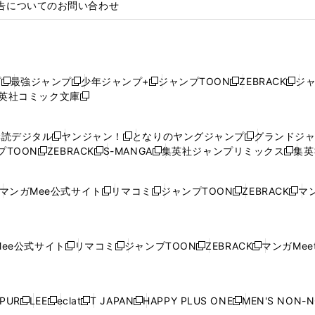
告についてのお問い合わせ
プ
最強ジャンプ
少年ジャンプ+
ジャンプTOON
ZEBRACK
ジ
新
新
新
新
新
英社コミック文庫
し
新
し
し
し
し
い
い
し
い
い
い
ウ
ウ
い
ウ
ウ
ウ
購読デジタル
ヤンジャン！
となりのヤングジャンプ
グランドジ
新
新
新
ィ
ィ
ウ
ィ
ィ
ィ
プTOON
ZEBRACK
S-MANGA
集英社ジャンプリミックス
集英
新
し
新
し
新
し
新
ン
ン
ィ
ン
ン
ン
し
い
し
い
し
い
し
ド
ド
ン
ド
ド
ド
い
ウ
い
ウ
い
ウ
い
ウ
ウ
ド
ウ
ウ
ウ
マンガMee公式サイト
リマコミ
ジャンプTOON
ZEBRACK
マン
新
新
新
新
ウ
ィ
ウ
ィ
ウ
ィ
ウ
で
で
ウ
で
で
で
し
し
し
し
し
ィ
ン
ィ
ン
ィ
ン
ィ
開
開
で
開
開
開
い
い
い
い
い
ン
ド
ン
ド
ン
ド
ン
く
く
開
く
く
く
ウ
ウ
ウ
ウ
ウ
ド
ウ
ド
ウ
ド
ウ
ド
ee公式サイト
リマコミ
ジャンプTOON
ZEBRACK
マンガMeet
く
新
新
新
新
ィ
ィ
ィ
ィ
ィ
ウ
で
ウ
で
ウ
で
ウ
し
し
し
し
ン
ン
ン
ン
ン
で
開
で
開
で
開
で
い
い
い
い
ド
ド
ド
ド
ド
開
く
開
く
開
く
開
ウ
ウ
ウ
ウ
ウ
ウ
ウ
ウ
ウ
PUR
LEE
eclat
T JAPAN
HAPPY PLUS ONE
MEN'S NON-
く
く
く
く
新
新
新
新
新
ィ
ィ
ィ
ィ
で
で
で
で
で