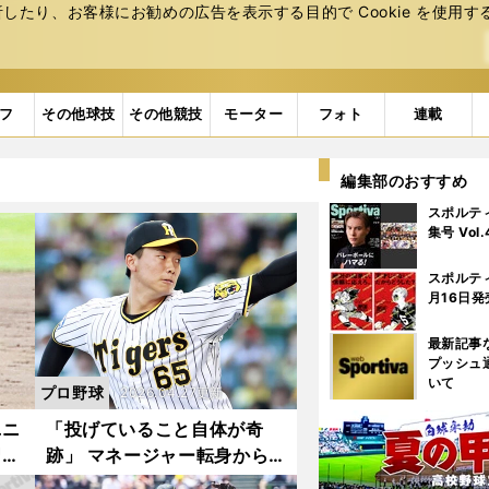
たり、お客様にお勧めの広告を表⽰する⽬的で Cookie を使⽤す
フ
その他球技
その他競技
モーター
フォト
連載
編集部のおすすめ
スポルテ
集号 Vol
スポルテ
月16日発
最新記事
プッシュ
いて
プロ野球
2026.04.27更新
ユニ
「投げていること自体が奇
習で
跡」 マネージャー転身から
ン
始まった阪神・湯浅京己の波