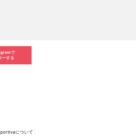
agramで
ローする
Sportivaについて