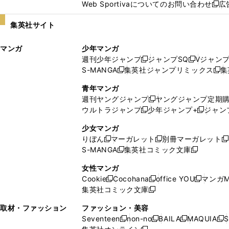
Web Sportivaについてのお問い合わせ
広
し
新
い
し
集英社サイト
ウ
い
ィ
ウ
マンガ
少年マンガ
ン
ィ
週刊少年ジャンプ
ジャンプSQ
Vジャン
ド
ン
新
新
S-MANGA
集英社ジャンプリミックス
集
ウ
ド
新
し
し
新
で
ウ
し
い
い
し
青年マンガ
開
で
い
ウ
ウ
い
週刊ヤングジャンプ
ヤングジャンプ定期
新
く
開
ウ
ィ
ィ
ウ
ウルトラジャンプ
少年ジャンプ+
ジャン
新
し
新
く
ィ
ン
ン
ィ
し
い
し
ン
ド
ド
ン
少女マンガ
い
ウ
い
ド
ウ
ウ
ド
りぼん
マーガレット
別冊マーガレット
新
新
新
ウ
ィ
ウ
ウ
で
で
ウ
S-MANGA
集英社コミック文庫
し
新
し
新
ィ
ン
ィ
で
開
開
で
い
し
い
し
ン
ド
ン
女性マンガ
開
く
く
開
ウ
い
ウ
い
ド
ウ
ド
Cookie
Cocohana
office YOU
マンガM
く
く
新
新
新
ィ
ウ
ィ
ウ
ウ
で
ウ
集英社コミック文庫
し
新
し
し
ン
ィ
ン
ィ
で
開
で
い
し
い
い
ド
ン
ド
ン
取材・ファッション
ファッション・美容
開
く
開
ウ
い
ウ
ウ
ウ
ド
ウ
ド
Seventeen
non-no
BAILA
MAQUIA
S
く
く
新
新
新
新
ィ
ウ
ィ
ィ
で
ウ
で
ウ