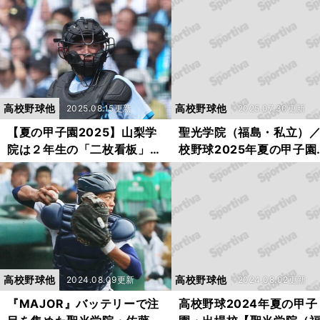
で阪神入団を果たした
チ外なんだ？」とざわつ
高校野球他
高校野球他
2025.08.15更新
2025.07.30更新
【夏の甲子園2025】山梨学
聖光学院（福島・私立）
院は２年生の「二枚看板」で
校野球2025年夏の甲子園
苦手な夏も勝つ 先輩キャッ
場校
チャーは「調子のいいボール
を引き出してリードしたい」
高校野球他
高校野球他
2024.08.09更新
2024.08.02更新
『MAJOR』バッテリーで注
高校野球2024年夏の甲子