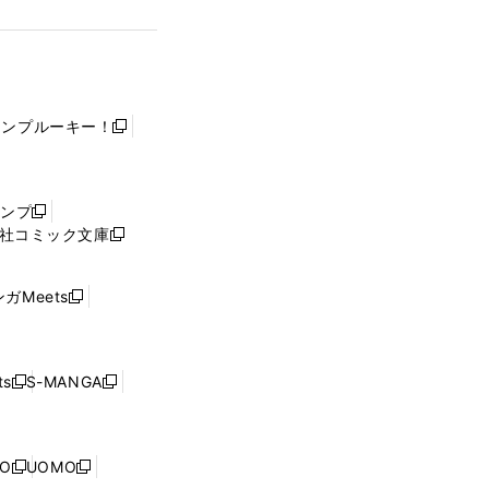
ャンプルーキー！
新
し
い
ウ
ャンプ
新
ィ
社コミック文庫
し
新
ン
い
し
ド
ウ
い
ウ
ガMeets
新
ィ
ウ
で
し
ン
ィ
開
い
ド
ン
く
ウ
ウ
ド
s
S-MANGA
新
新
ィ
で
ウ
し
し
ン
開
で
い
い
ド
く
開
ウ
ウ
ウ
NO
UOMO
く
新
新
ィ
ィ
で