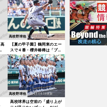
いた
乱万丈すぎる野球人生
高校野球他
2024.08.12更新
／高
【夏の甲子園】鶴岡東のエー
出
スで４番・櫻井椿稀は「プロ
野球選手」と「プロ野球審
判」の両方を目指す
高校野球他
2023.08.08更新
高校球界は空前の「盛り上が