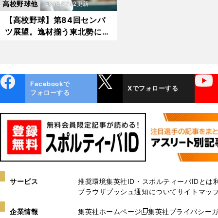
高校野球他
2016.07.12更新
【高校野球】第84回センバ
ツ展望。逸材揃う東北勢に初
優勝の期待
ebo
X
YouTube
Facebookで
Xでフォローする
ok
フォローする
サービス
推奨環境
集英社ID・スポルティーバIDとは
ブラウザプッシュ通知について
サイトマッ
企業情報
集英社ホームページ
集英社プライバシー
新