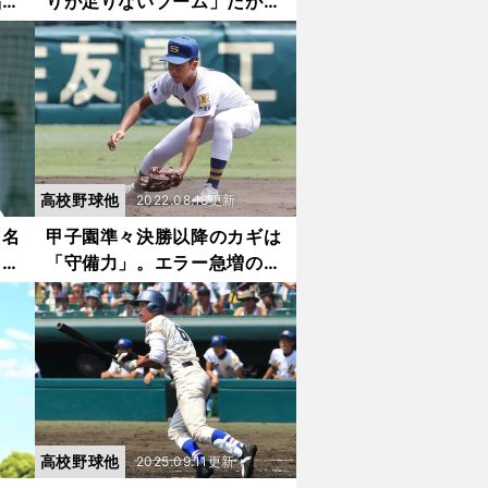
福
りが足りないブーム」だが、
聖光学院は採用せず「男の勲
章」を貫くワケ
高校野球他
2022.08.18更新
「名
甲子園準々決勝以降のカギは
キー
「守備力」。エラー急増の今
れた
夏で唯一、内野手の無失策は
聖光学院だが...
高校野球他
2025.09.11更新