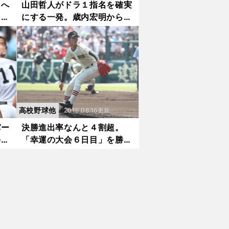
」へ
山田哲人がドラ１指名を確実
。初
にする一発。歳内宏明から超
「誰
技ありの一打だった
く
高校野球他
2016.08.16更新
パー
決勝進出率なんと４割超。
手で
「幸運の大会６日目」を勝っ
た４校に注目