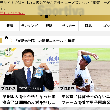
当サイトでは当社の提携先等がお客様のニーズ等について調査・分析し
web Sportiva (webスポルティーバ)
す。
詳しくはこちら
新着
ランキング
野球
サッカー
競馬
ゴル
we
「#聖光学院」の最新ニュース・ 情報
b
ス
ポ
ル
テ
ィ
ー
バ
プロ野球
プロ野球
2026.04.27更新
2026.04.28更新
早稲田大を不合格となった湯
湯浅京己は背番号のない
浅京己は周囲の反対を押しき
フォームを着て甲子園練
り独立リーグへ わずか１年
快投 「なぜこの投手がベ