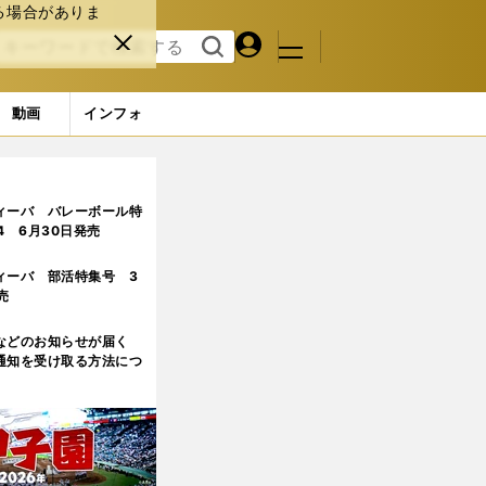
る場合がありま
マイペ
閉じ
検索
メニュ
ー
る
す
ジ
る
動画
インフォ
ィーバ バレーボール特
.4 6月30日発売
ィーバ 部活特集号 3
売
などのお知らせが届く
通知を受け取る方法につ