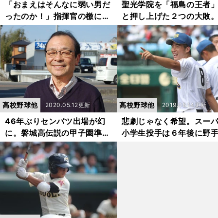
「おまえはそんなに弱い男だ
聖光学院を「福島の王者
ったのか！」指揮官の檄に聖
と押し上げた２つの大敗
光学院・佐山未來が覚醒。甲
甲子園の惨敗に指揮官は
子園でも自己最速に期待
か俺を大阪の海に沈めて
れ」
高校野球他
高校野球他
2020.05.12更新
2019.08.14更新
46年ぶりセンバツ出場が幻
悲劇じゃなく希望。スー
に。磐城高伝説の甲子園準優
小学生投手は６年後に野
勝メンバーの胸中
甲子園に出た