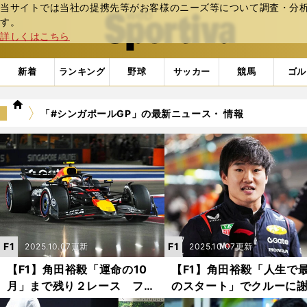
当サイトでは当社の提携先等がお客様のニーズ等について調査・分析し
web Sportiva (webスポルティーバ)
す。
詳しくはこちら
新着
ランキング
野球
サッカー
競馬
ゴル
we
「#シンガポールGP」の最新ニュース・ 情報
b
ス
ポ
ル
テ
ィ
ー
バ
F1
F1
2025.10.07更新
2025.10.07更新
【F1】角田裕毅「運命の10
【F1】角田裕毅「人生で
月」まで残り２レース フェ
のスタート」でクルーに
ルスタッペンと「実質0.35
罪 しかし「結果」以外