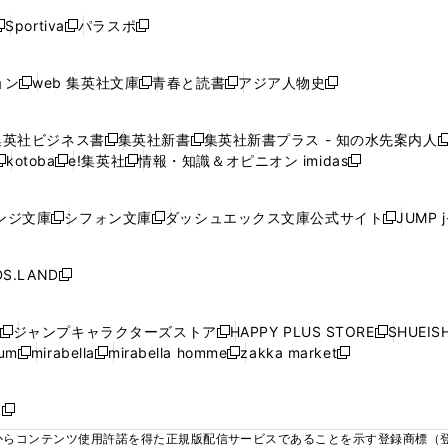
く
く
く
く
く
ウ
ウ
ウ
ウ
ウ
ウ
ウ
ウ
ウ
Sportiva
パラスポ
新
新
ィ
ィ
ィ
ィ
ィ
で
で
で
で
し
し
し
ン
ン
ン
ン
ン
開
開
開
開
い
い
い
ド
ド
ド
ド
ド
ョン
web 集英社文庫
青春と読書
アジア人物史
く
く
く
く
新
新
新
新
ウ
ウ
ウ
ウ
ウ
ウ
ウ
ウ
し
し
し
し
ィ
ィ
ィ
で
で
で
で
で
い
い
い
い
ン
ン
ン
集英社ビジネス書
集英社新書
集英社新書プラス - 知の水先案内人
開
開
開
開
開
新
新
新
ウ
ウ
ウ
ウ
ド
ド
ド
kotoba
e!集英社
情報・知識＆オピニオン imidas
く
く
く
く
く
新
し
新
し
新
ィ
ィ
ィ
ィ
ウ
ウ
ウ
し
し
い
し
い
し
ン
ン
ン
ン
で
で
で
い
い
ウ
い
ウ
い
ド
ド
ド
ド
ンジ文庫
シフォン文庫
ダッシュエックス文庫公式サイト
JUMP 
開
開
開
新
新
新
ウ
ウ
ィ
ウ
ィ
ウ
ウ
ウ
ウ
ウ
く
く
く
し
し
し
ィ
ィ
ン
ィ
ン
ィ
で
で
で
で
い
い
い
ン
ン
ド
ン
ド
ン
S.LAND
開
開
開
開
新
ウ
ウ
ウ
ド
ド
ウ
ド
ウ
ド
く
く
く
く
し
ィ
ィ
ィ
ウ
ウ
で
ウ
で
ウ
い
ン
ン
ン
ジャンプキャラクターズストア
HAPPY PLUS STORE
SHUEIS
で
で
開
で
開
で
新
新
新
ウ
ド
ド
ド
ium
mirabella
mirabella homme
zakka market
開
開
く
開
く
開
し
新
新
新
し
新
し
ィ
ウ
ウ
ウ
く
く
く
く
い
し
し
い
し
し
い
ン
で
で
で
ウ
い
い
ウ
い
い
ウ
ド
ボ
開
開
開
新
ィ
ウ
ウ
ィ
ウ
ウ
ィ
ウ
く
く
く
し
らコンテンツ使用許諾を得た正規版配信サービスであることを示す登録商標（登録番
ン
ィ
ィ
ン
ィ
ィ
ン
で