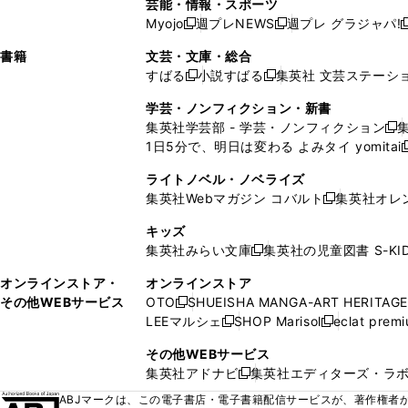
芸能・情報・スポーツ
く
開
く
開
ウ
い
ウ
ウ
ウ
ウ
ド
ウ
ウ
Myojo
週プレNEWS
週プレ グラジャパ!
く
く
新
新
新
ィ
ウ
ィ
ィ
ィ
で
ウ
で
で
し
し
ン
ィ
ン
ン
ン
書籍
文芸・文庫・総合
開
で
開
開
い
い
ド
ン
ド
ド
ド
すばる
小説すばる
集英社 文芸ステーシ
く
開
く
く
新
新
ウ
ウ
ウ
ド
ウ
ウ
ウ
く
し
し
ィ
ィ
学芸・ノンフィクション・新書
で
ウ
で
で
で
い
い
ン
ン
集英社学芸部 - 学芸・ノンフィクション
開
で
開
開
開
新
ウ
ウ
ド
ド
1日5分で、明日は変わる よみタイ yomitai
く
開
く
く
く
し
新
ィ
ィ
ウ
ウ
く
い
ン
ン
ライトノベル・ノベライズ
で
で
ウ
ド
ド
集英社Webマガジン コバルト
集英社オレ
開
開
新
ィ
ウ
ウ
く
く
し
ン
キッズ
で
で
い
ド
集英社みらい文庫
集英社の児童図書 S-KID
開
開
新
ウ
ウ
く
く
し
ィ
オンラインストア・
オンラインストア
で
い
ン
その他WEBサービス
OTO
SHUEISHA MANGA-ART HERITAGE
開
新
ウ
ド
LEEマルシェ
SHOP Marisol
eclat prem
く
し
新
新
ィ
ウ
い
し
し
ン
その他WEBサービス
で
ウ
い
い
ド
集英社アドナビ
集英社エディターズ・ラ
開
新
ィ
ウ
ウ
ウ
く
し
ABJマークは、この電子書店・電子書籍配信サービスが、著作権者か
ン
ィ
ィ
で