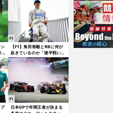
に挑む
F1
2024.09.16更新
シン
【F1】角田裕毅とRBに何が
２
起きているのか「後半戦いま
今年
だノーポイント」ハースのみ
ならずウイリアムズにも先行
を許す
F1
2022.10.05更新
ップ
日本GPで年間王者が決まる