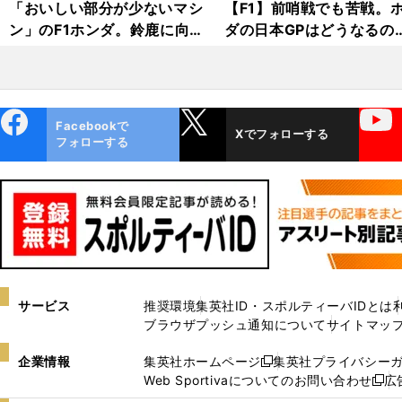
「おいしい部分が少ないマシ
【F1】前哨戦でも苦戦。
ン」のF1ホンダ。鈴鹿に向け
ダの日本GPはどうなるの
て秘策は？
か？
ebo
X
YouTube
Facebookで
Xでフォローする
ok
フォローする
サービス
推奨環境
集英社ID・スポルティーバIDとは
ブラウザプッシュ通知について
サイトマッ
企業情報
集英社ホームページ
集英社プライバシー
新
Web Sportivaについてのお問い合わせ
広
し
新