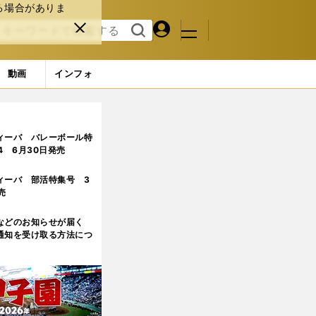
る場合がありま
マイペ
閉じ
検索
メニュ
ー
る
す
ジ
る
動画
インフォ
ィーバ バレーボール特
.4 6月30日発売
ィーバ 部活特集号 3
売
などのお知らせが届く
通知を受け取る方法につ