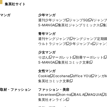
い
し
集英社サイト
ウ
い
ィ
ウ
マンガ
少年マンガ
ン
ィ
週刊少年ジャンプ
ジャンプSQ
Vジャン
ド
ン
新
新
S-MANGA
集英社ジャンプリミックス
集
ウ
ド
新
し
し
新
で
ウ
し
い
い
し
青年マンガ
開
で
い
ウ
ウ
い
週刊ヤングジャンプ
ヤングジャンプ定期
新
く
開
ウ
ィ
ィ
ウ
ウルトラジャンプ
少年ジャンプ+
ジャン
新
し
新
く
ィ
ン
ン
ィ
し
い
し
ン
ド
ド
ン
少女マンガ
い
ウ
い
ド
ウ
ウ
ド
りぼん
マーガレット
別冊マーガレット
新
新
新
ウ
ィ
ウ
ウ
で
で
ウ
S-MANGA
集英社コミック文庫
し
新
し
新
ィ
ン
ィ
で
開
開
で
い
し
い
し
ン
ド
ン
女性マンガ
開
く
く
開
ウ
い
ウ
い
ド
ウ
ド
Cookie
Cocohana
office YOU
マンガM
く
く
新
新
新
ィ
ウ
ィ
ウ
ウ
で
ウ
集英社コミック文庫
し
新
し
し
ン
ィ
ン
ィ
で
開
で
い
し
い
い
ド
ン
ド
ン
取材・ファッション
ファッション・美容
開
く
開
ウ
い
ウ
ウ
ウ
ド
ウ
ド
Seventeen
non-no
BAILA
MAQUIA
S
く
く
新
新
新
新
ィ
ウ
ィ
ィ
で
ウ
で
ウ
集英社オンライン
し
新
し
し
し
ン
ィ
ン
ン
開
で
開
で
い
し
い
い
い
ド
ン
ド
ド