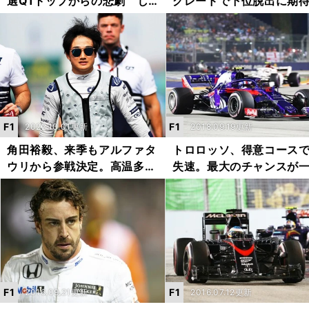
選Q1トップからの悲劇 し
グレードで下位脱出に期
かし日本GPに向けてついに
「0.2秒以上は速くなって
マシンは仕上がった
る」
F1
F1
2022.10.01更新
2018.09.19更新
角田裕毅、来季もアルファタ
トロロッソ、得意コース
ウリから参戦決定。高温多湿
失速。最大のチャンスが
のシンガポールも「サウナに
して惨敗の謎
入って」対策バッチリ
F1
F1
2016.09.21更新
2016.07.12更新