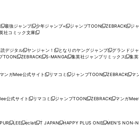
プ
最強ジャンプ
少年ジャンプ+
ジャンプTOON
ZEBRACK
ジ
新
新
新
新
新
英社コミック文庫
し
新
し
し
し
し
い
い
し
い
い
い
ウ
ウ
い
ウ
ウ
ウ
購読デジタル
ヤンジャン！
となりのヤングジャンプ
グランドジ
新
新
新
ィ
ィ
ウ
ィ
ィ
ィ
プTOON
ZEBRACK
S-MANGA
集英社ジャンプリミックス
集英
新
し
新
し
新
し
新
ン
ン
ィ
ン
ン
ン
し
い
し
い
し
い
し
ド
ド
ン
ド
ド
ド
い
ウ
い
ウ
い
ウ
い
ウ
ウ
ド
ウ
ウ
ウ
マンガMee公式サイト
リマコミ
ジャンプTOON
ZEBRACK
マン
新
新
新
新
ウ
ィ
ウ
ィ
ウ
ィ
ウ
で
で
ウ
で
で
で
し
し
し
し
し
ィ
ン
ィ
ン
ィ
ン
ィ
開
開
で
開
開
開
い
い
い
い
い
ン
ド
ン
ド
ン
ド
ン
く
く
開
く
く
く
ウ
ウ
ウ
ウ
ウ
ド
ウ
ド
ウ
ド
ウ
ド
ee公式サイト
リマコミ
ジャンプTOON
ZEBRACK
マンガMeet
く
新
新
新
新
ィ
ィ
ィ
ィ
ィ
ウ
で
ウ
で
ウ
で
ウ
し
し
し
し
ン
ン
ン
ン
ン
で
開
で
開
で
開
で
い
い
い
い
ド
ド
ド
ド
ド
開
く
開
く
開
く
開
ウ
ウ
ウ
ウ
ウ
ウ
ウ
ウ
ウ
PUR
LEE
eclat
T JAPAN
HAPPY PLUS ONE
MEN'S NON-
く
く
く
く
新
新
新
新
新
ィ
ィ
ィ
ィ
で
で
で
で
で
し
し
し
し
し
ン
ン
ン
ン
開
開
開
開
開
い
い
い
い
い
ド
ド
ド
ド