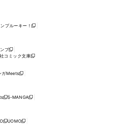
ャンプルーキー！
新
し
い
ウ
ャンプ
新
ィ
社コミック文庫
し
新
ン
い
し
ド
ウ
い
ウ
ガMeets
新
ィ
ウ
で
し
ン
ィ
開
い
ド
ン
く
ウ
ウ
ド
s
S-MANGA
新
新
ィ
で
ウ
し
し
ン
開
で
い
い
ド
く
開
ウ
ウ
ウ
NO
UOMO
く
新
新
ィ
ィ
で
し
し
ン
ン
開
い
い
ド
ド