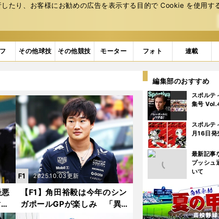
たり、お客様にお勧めの広告を表⽰する⽬的で Cookie を使⽤す
フ
その他球技
その他競技
モーター
フォト
連載
編集部のおすすめ
スポルテ
集号 Vol
スポルテ
月16日発
最新記事
プッシュ
いて
F1
2025.10.03更新
最悪
【F1】角田裕毅は今年のシン
謝
ガポールGPが楽しみ 「異
で得
例の手法」で苦手サーキット