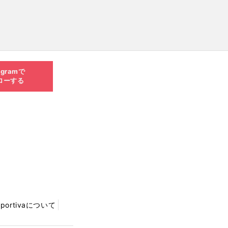
agramで
ローする
Sportivaについて