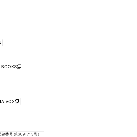
く
ウ
ウ
ウ
ウ
ィ
ィ
で
で
ン
ン
開
開
ド
ド
く
く
ウ
ウ
で
で
開
開
く
く
し
い
ウ
j-BOOKS
新
ィ
し
ン
い
ド
ウ
ウ
ィ
で
ン
HA VOX
開
新
ド
く
し
ウ
い
で
ウ
開
ィ
く
号 第6091713号）
ン