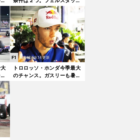
待
条件は２つ。フェルスタッペ
い
ンの優勝は必須、もうひとつ
鈴鹿で達成すべき項目とは？
F1
2018.09.14更新
で大
トロロッソ・ホンダ今季最大
一転
のチャンス。ガスリーも暑さ
対策万全で挑む