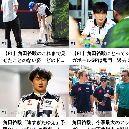
秒差」で示した実力の片鱗
たものも大きかった
F1
F1
2024.09.24更新
2024.09.20更新
【F1】角田裕毅のこれまで見
【F1】角田裕毅にとって
せたことのない姿 どのドラ
ガポールGPは鬼門 過去
イバーよりもタフなレースを
回いずれもクラッシュ「
戦った
はなんとか完走したい」
F1
F1
2023.09.18更新
2023.09.15更新
角田裕毅「速すぎたゆえ」予
角田裕毅、今季最大のア