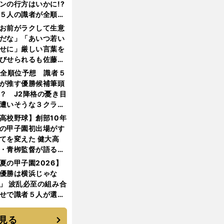
ンの行方はいかに!?
５人の識者が全順位
大胆予想
お前がラクして生意
だな」「あいつ若い
せに」厳しい言葉を
びせられるも佐藤慎
郎が貫いた誇りとフ
1全順位予想 識者５
ンへの思い
が推す優勝候補筆頭
？ J2降格の憂き目
遭いそうな３クラブ
は？
高校野球】創部10年
の甲子園初出場がす
てを変えた 健大高
・青栁監督が語る
機動破壊」はこうし
夏の甲子園2026】
生まれた
優勝は横浜じゃな
」 波乱必至の組み合
せで識者５人が選ん
優勝校はここだ！
見る