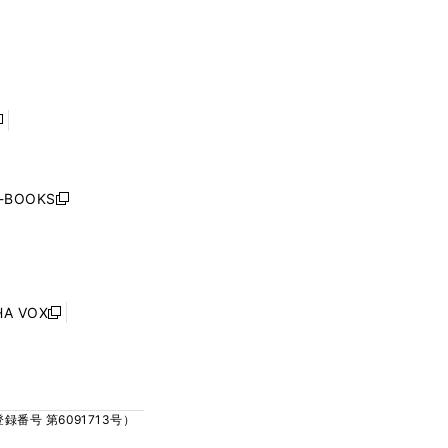
ウ
ウ
ィ
ィ
で
で
ン
ン
開
開
ド
ド
く
く
ウ
ウ
で
で
開
開
く
く
し
い
ウ
j-BOOKS
新
ィ
し
ン
い
ド
ウ
ウ
ィ
で
ン
HA VOX
開
新
ド
く
し
ウ
い
で
ウ
開
ィ
く
号 第6091713号）
ン
ド