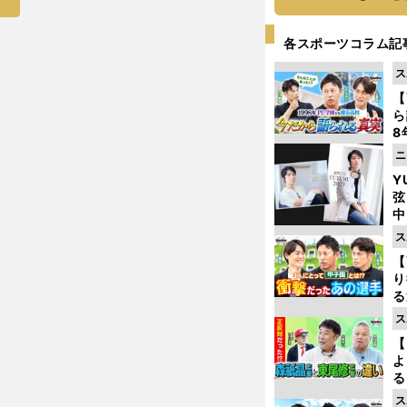
各スポーツコラム記
ス
【
ら
8
最
ニ
き
Y
弦
中
ス
【
り
る
学
ス
け
【
よ
る
光
ス