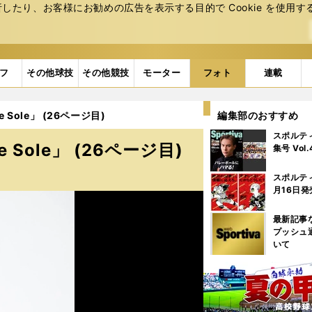
たり、お客様にお勧めの広告を表⽰する⽬的で Cookie を使⽤す
フ
その他球技
その他競技
モーター
フォト
連載
 Sole」 (26ページ目)
編集部のおすすめ
スポルテ
 Sole」 (26ページ目)
集号 Vol
スポルテ
月16日発
最新記事
プッシュ
いて