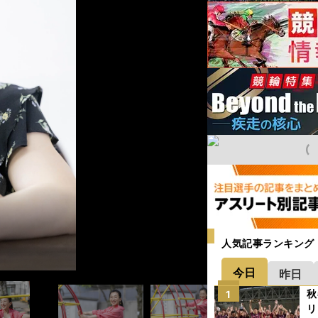
人気記事ランキング
今日
昨日
秋
1
リ