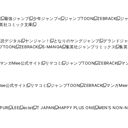
プ
最強ジャンプ
少年ジャンプ+
ジャンプTOON
ZEBRACK
ジ
新
新
新
新
新
英社コミック文庫
し
新
し
し
し
し
い
い
し
い
い
い
ウ
ウ
い
ウ
ウ
ウ
購読デジタル
ヤンジャン！
となりのヤングジャンプ
グランドジ
新
新
新
ィ
ィ
ウ
ィ
ィ
ィ
プTOON
ZEBRACK
S-MANGA
集英社ジャンプリミックス
集英
新
し
新
し
新
し
新
ン
ン
ィ
ン
ン
ン
し
い
し
い
し
い
し
ド
ド
ン
ド
ド
ド
い
ウ
い
ウ
い
ウ
い
ウ
ウ
ド
ウ
ウ
ウ
マンガMee公式サイト
リマコミ
ジャンプTOON
ZEBRACK
マン
新
新
新
新
ウ
ィ
ウ
ィ
ウ
ィ
ウ
で
で
ウ
で
で
で
し
し
し
し
し
ィ
ン
ィ
ン
ィ
ン
ィ
開
開
で
開
開
開
い
い
い
い
い
ン
ド
ン
ド
ン
ド
ン
く
く
開
く
く
く
ウ
ウ
ウ
ウ
ウ
ド
ウ
ド
ウ
ド
ウ
ド
ee公式サイト
リマコミ
ジャンプTOON
ZEBRACK
マンガMeet
く
新
新
新
新
ィ
ィ
ィ
ィ
ィ
ウ
で
ウ
で
ウ
で
ウ
し
し
し
し
ン
ン
ン
ン
ン
で
開
で
開
で
開
で
い
い
い
い
ド
ド
ド
ド
ド
開
く
開
く
開
く
開
ウ
ウ
ウ
ウ
ウ
ウ
ウ
ウ
ウ
PUR
LEE
eclat
T JAPAN
HAPPY PLUS ONE
MEN'S NON-
く
く
く
く
新
新
新
新
新
ィ
ィ
ィ
ィ
で
で
で
で
で
し
し
し
し
し
ン
ン
ン
ン
開
開
開
開
開
い
い
い
い
い
ド
ド
ド
ド
く
く
く
く
く
ウ
ウ
ウ
ウ
ウ