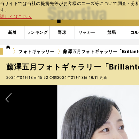
当サイトでは当社の提携先等がお客様のニーズ等について調査・分析し
web Sportiva (webスポルティーバ)
す。
詳しくはこちら
新着
ランキング
野球
サッカー
競馬
ゴル
we
フォトギャラリー
藤澤五月フォトギャラリー「Brillante
b
ス
藤澤五月フォトギャラリー「Brillante
ポ
ル
2024年01月13日 15:52 公開
2024年01月13日 16:11 更新
テ
ィ
ー
バ
次へ