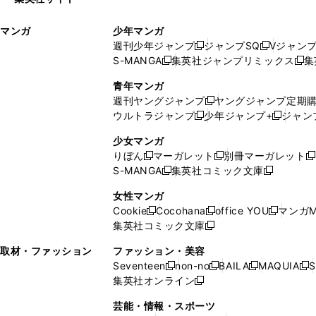
ウ
い
ィ
ウ
マンガ
少年マンガ
ン
ィ
週刊少年ジャンプ
ジャンプSQ
Vジャン
ド
ン
新
新
S-MANGA
集英社ジャンプリミックス
集
ウ
ド
新
し
し
新
で
ウ
し
い
い
し
青年マンガ
開
で
い
ウ
ウ
い
週刊ヤングジャンプ
ヤングジャンプ定期
新
く
開
ウ
ィ
ィ
ウ
ウルトラジャンプ
少年ジャンプ+
ジャン
新
し
新
く
ィ
ン
ン
ィ
し
い
し
ン
ド
ド
ン
少女マンガ
い
ウ
い
ド
ウ
ウ
ド
りぼん
マーガレット
別冊マーガレット
新
新
新
ウ
ィ
ウ
ウ
で
で
ウ
S-MANGA
集英社コミック文庫
し
新
し
新
ィ
ン
ィ
で
開
開
で
い
し
い
し
ン
ド
ン
女性マンガ
開
く
く
開
ウ
い
ウ
い
ド
ウ
ド
Cookie
Cocohana
office YOU
マンガM
く
く
新
新
新
ィ
ウ
ィ
ウ
ウ
で
ウ
集英社コミック文庫
し
新
し
し
ン
ィ
ン
ィ
で
開
で
い
し
い
い
ド
ン
ド
ン
取材・ファッション
ファッション・美容
開
く
開
ウ
い
ウ
ウ
ウ
ド
ウ
ド
Seventeen
non-no
BAILA
MAQUIA
S
く
く
新
新
新
新
ィ
ウ
ィ
ィ
で
ウ
で
ウ
集英社オンライン
し
新
し
し
し
ン
ィ
ン
ン
開
で
開
で
い
し
い
い
い
ド
ン
ド
ド
芸能・情報・スポーツ
く
開
く
開
ウ
い
ウ
ウ
ウ