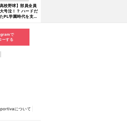
新
ソード
高校野球】部員全員
6.0
大号泣！？ ハードだ
8.0
たPL学園時代を支え
6更
ものとは
新
agramで
ローする
Sportivaについて