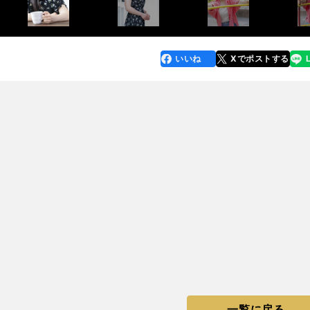
いいね
Xでポストする
line
faceboo
x
k
一覧に戻る