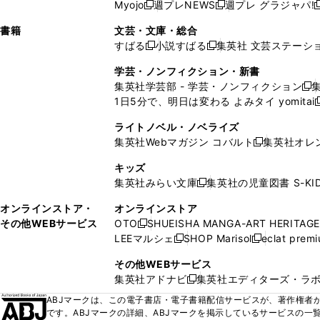
ウ
ド
ウ
ウ
Myojo
週プレNEWS
週プレ グラジャパ!
く
く
新
新
新
ィ
ウ
ィ
ィ
ィ
で
ウ
で
で
し
し
ン
ィ
ン
ン
ン
書籍
文芸・文庫・総合
開
で
開
開
い
い
ド
ン
ド
ド
ド
すばる
小説すばる
集英社 文芸ステーシ
く
開
く
く
新
新
ウ
ウ
ウ
ド
ウ
ウ
ウ
く
し
し
ィ
ィ
学芸・ノンフィクション・新書
で
ウ
で
で
で
い
い
ン
ン
集英社学芸部 - 学芸・ノンフィクション
開
で
開
開
開
新
ウ
ウ
ド
ド
1日5分で、明日は変わる よみタイ yomitai
く
開
く
く
く
し
新
ィ
ィ
ウ
ウ
く
い
ン
ン
ライトノベル・ノベライズ
で
で
ウ
ド
ド
集英社Webマガジン コバルト
集英社オレ
開
開
新
ィ
ウ
ウ
く
く
し
ン
キッズ
で
で
い
ド
集英社みらい文庫
集英社の児童図書 S-KID
開
開
新
ウ
ウ
く
く
し
ィ
オンラインストア・
オンラインストア
で
い
ン
その他WEBサービス
OTO
SHUEISHA MANGA-ART HERITAGE
開
新
ウ
ド
LEEマルシェ
SHOP Marisol
eclat prem
く
し
新
新
ィ
ウ
い
し
し
ン
その他WEBサービス
で
ウ
い
い
ド
集英社アドナビ
集英社エディターズ・ラ
開
新
ィ
ウ
ウ
ウ
く
し
ABJマークは、この電子書店・電子書籍配信サービスが、著作権者か
ン
ィ
ィ
で
い
です。ABJマークの詳細、ABJマークを掲示しているサービスの一
ド
ン
ン