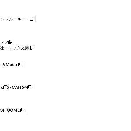
ャンプルーキー！
新
し
い
ウ
ャンプ
新
ィ
社コミック文庫
し
新
ン
い
し
ド
ウ
い
ウ
ガMeets
新
ィ
ウ
で
し
ン
ィ
開
い
ド
ン
く
ウ
ウ
ド
s
S-MANGA
新
新
ィ
で
ウ
し
し
ン
開
で
い
い
ド
く
開
ウ
ウ
ウ
NO
UOMO
く
新
新
ィ
ィ
で
し
し
ン
ン
開
い
い
ド
ド
く
ウ
ウ