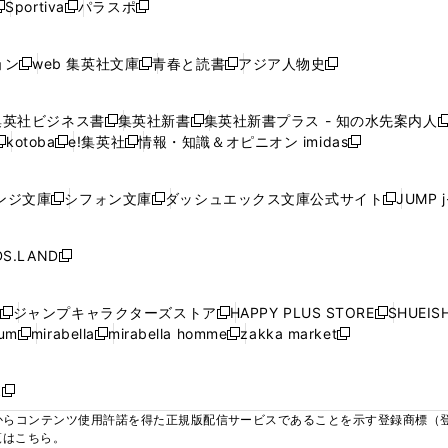
ウ
ウ
ウ
ウ
Sportiva
パラスポ
新
新
ィ
ィ
ィ
ィ
ィ
で
で
で
で
し
し
し
ン
ン
ン
ン
ン
開
開
開
開
い
い
い
ド
ド
ド
ド
ド
ョン
web 集英社文庫
青春と読書
アジア人物史
く
く
く
く
新
新
新
新
ウ
ウ
ウ
ウ
ウ
ウ
ウ
ウ
し
し
し
し
ィ
ィ
ィ
で
で
で
で
で
い
い
い
い
ン
ン
ン
集英社ビジネス書
集英社新書
集英社新書プラス - 知の水先案内人
開
開
開
開
開
新
新
新
ウ
ウ
ウ
ウ
ド
ド
ド
kotoba
e!集英社
情報・知識＆オピニオン imidas
く
く
く
く
く
新
し
新
し
新
ィ
ィ
ィ
ィ
ウ
ウ
ウ
し
し
い
し
い
し
ン
ン
ン
ン
で
で
で
い
い
ウ
い
ウ
い
ド
ド
ド
ド
ンジ文庫
シフォン文庫
ダッシュエックス文庫公式サイト
JUMP 
開
開
開
新
新
新
ウ
ウ
ィ
ウ
ィ
ウ
ウ
ウ
ウ
ウ
く
く
く
し
し
し
ィ
ィ
ン
ィ
ン
ィ
で
で
で
で
い
い
い
ン
ン
ド
ン
ド
ン
S.LAND
開
開
開
開
新
ウ
ウ
ウ
ド
ド
ウ
ド
ウ
ド
く
く
く
く
し
ィ
ィ
ィ
ウ
ウ
で
ウ
で
ウ
い
ン
ン
ン
ジャンプキャラクターズストア
HAPPY PLUS STORE
SHUEIS
で
で
開
で
開
で
新
新
新
ウ
ド
ド
ド
ium
mirabella
mirabella homme
zakka market
開
開
く
開
く
開
し
新
新
新
し
新
し
ィ
ウ
ウ
ウ
く
く
く
く
い
し
し
い
し
し
い
ン
で
で
で
ウ
い
い
ウ
い
い
ウ
ド
ボ
開
開
開
新
ィ
ウ
ウ
ィ
ウ
ウ
ィ
ウ
く
く
く
し
らコンテンツ使用許諾を得た正規版配信サービスであることを示す登録商標（登録番
ン
ィ
ィ
ン
ィ
ィ
ン
で
い
覧はこちら。
ド
ン
ン
ド
ン
ン
ド