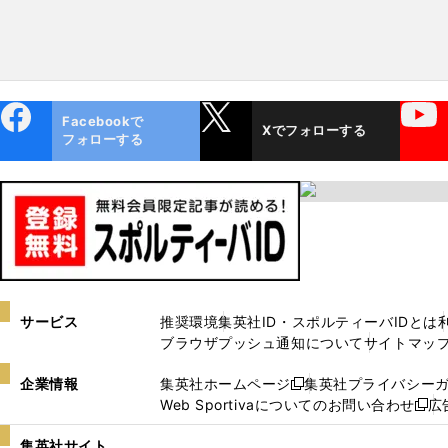
ebo
X
YouTube
Facebookで
Xでフォローする
ok
フォローする
サービス
推奨環境
集英社ID・スポルティーバIDとは
ブラウザプッシュ通知について
サイトマッ
企業情報
集英社ホームページ
集英社プライバシー
新
Web Sportivaについてのお問い合わせ
広
し
新
い
し
集英社サイト