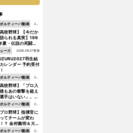
事
ポルティーバ動画
202
高校野球】【今だか
6.0
語られる真実】199
8.0
年夏・伝説の死闘の
7更
中にPL学園に何が起
ュース
2026.08.07更新
新
ていた！？
UZURU2027羽生結
カレンダー 予約受付
！
ポルティーバ動画
202
高校野球】「プロ入
6.0
後もあの衝撃を超え
8.0
選手はいない」。PL
6更
園トリオが衝撃を受
ポルティーバ動画
202
新
た選手
プロ野球】指揮官に
6.0
ってチームが変わ
8.0
！？ 金村義明＆大塚
6更
二が語る歴代監督エ
ポルティーバ動画
202