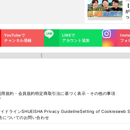
ピ
【
が
っ
た
Instagra
LINE
YouTubeで
LINEで
Inst
m
チャンネル登録
アカウント追加
フォ
利用規約・会員規約
特定商取引法に基づく表示・その他の事項
プ
ガイドライン
SHUEISHA Privacy Guideline
Setting of Cookies
web 
告についてのお問い合わせ