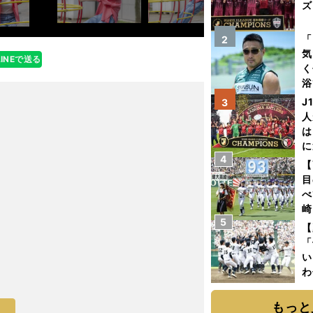
ズ
を
「
2
気
LINEで送る
く
浴
太
J
3
ァ
人
は
に
4
と
【
目
べ
崎
5
「
【
て
「
い
わ
だ
もっと