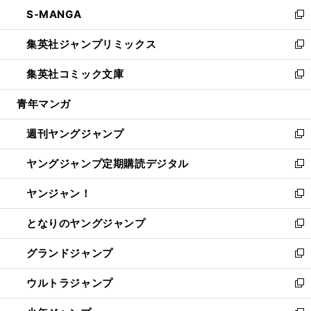
ン
ウ
し
S-MANGA
く
で
ド
ィ
い
新
開
ウ
ン
ウ
し
集英社ジャンプリミックス
く
で
ド
ィ
い
新
開
ウ
ン
ウ
し
集英社コミック文庫
く
で
ド
ィ
い
新
開
ウ
ン
ウ
し
青年マンガ
く
で
ド
ィ
い
開
ウ
ン
ウ
週刊ヤングジャンプ
く
で
ド
ィ
新
開
ウ
ン
し
ヤングジャンプ定期購読デジタル
く
で
ド
い
新
開
ウ
ウ
し
ヤンジャン！
く
で
ィ
い
新
開
ン
ウ
し
となりのヤングジャンプ
く
ド
ィ
い
新
ウ
ン
ウ
し
グランドジャンプ
で
ド
ィ
い
新
開
ウ
ン
ウ
し
ウルトラジャンプ
く
で
ド
ィ
い
新
開
ウ
ン
ウ
し