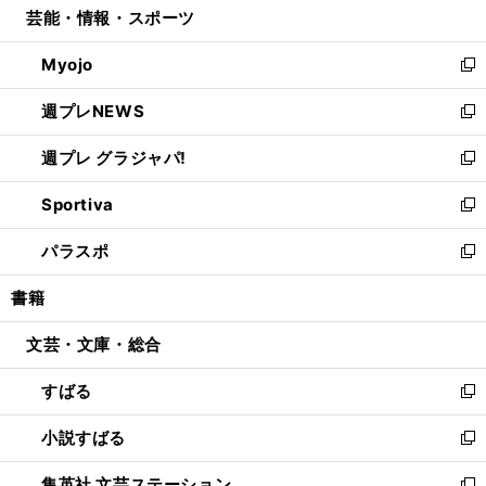
芸能・情報・スポーツ
く
で
ド
ィ
い
開
ウ
ン
ウ
Myojo
く
で
ド
ィ
新
開
ウ
ン
し
週プレNEWS
く
で
ド
い
新
開
ウ
ウ
し
週プレ グラジャパ!
く
で
ィ
い
新
開
ン
ウ
し
Sportiva
く
ド
ィ
い
新
ウ
ン
ウ
し
パラスポ
で
ド
ィ
い
新
開
ウ
ン
ウ
し
書籍
く
で
ド
ィ
い
開
ウ
ン
ウ
文芸・文庫・総合
く
で
ド
ィ
開
ウ
ン
すばる
く
で
ド
新
開
ウ
し
小説すばる
く
で
い
新
開
ウ
し
集英社 文芸ステーション
く