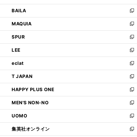
開
ウ
し
BAILA
く
ィ
い
新
ン
ウ
し
MAQUIA
ド
ィ
い
新
ウ
ン
ウ
し
SPUR
で
ド
ィ
い
新
開
ウ
ン
ウ
し
LEE
く
で
ド
ィ
い
新
開
ウ
ン
ウ
し
eclat
く
で
ド
ィ
い
新
開
ウ
ン
ウ
し
T JAPAN
く
で
ド
ィ
い
新
開
ウ
ン
ウ
し
HAPPY PLUS ONE
く
で
ド
ィ
い
新
開
ウ
ン
ウ
し
MEN'S NON-NO
く
で
ド
ィ
い
新
開
ウ
ン
ウ
し
UOMO
く
で
ド
ィ
い
新
開
ウ
ン
ウ
し
集英社オンライン
く
で
ド
ィ
い
新
開
ウ
ン
ウ
し