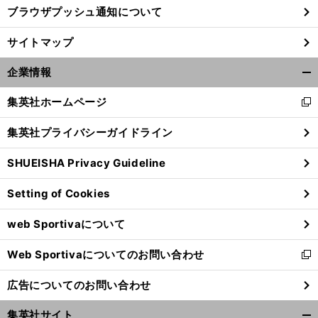
ブラウザプッシュ通知について
サイトマップ
企業情報
開
く/
集英社ホームページ
新
閉
し
じ
集英社プライバシーガイドライン
い
る
ウ
SHUEISHA Privacy Guideline
ィ
ン
Setting of Cookies
ド
ウ
web Sportivaについて
で
開
Web Sportivaについてのお問い合わせ
く
新
し
広告についてのお問い合わせ
い
ウ
集英社サイト
ィ