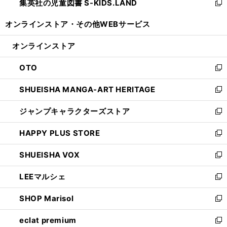
集英社の児童図書 S-KIDS.LAND
く
で
ド
い
新
開
ウ
ウ
し
オンラインストア・
その他WEBサービス
く
で
ィ
い
開
ン
ウ
オンラインストア
く
ド
ィ
ウ
ン
OTO
で
ド
新
開
ウ
し
SHUEISHA MANGA-ART HERITAGE
く
で
い
新
開
ウ
し
ジャンプキャラクターズストア
く
ィ
い
新
ン
ウ
し
HAPPY PLUS STORE
ド
ィ
い
新
ウ
ン
ウ
し
SHUEISHA VOX
で
ド
ィ
い
新
開
ウ
ン
ウ
し
LEEマルシェ
く
で
ド
ィ
い
新
開
ウ
ン
ウ
し
SHOP Marisol
く
で
ド
ィ
い
新
開
ウ
ン
ウ
し
eclat premium
く
で
ド
ィ
い
新