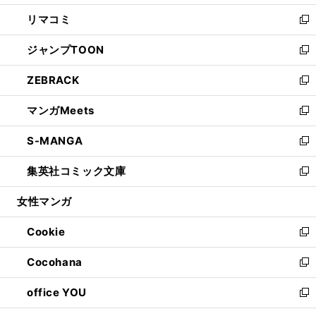
ウ
ン
ウ
し
リマコミ
で
ド
ィ
い
新
開
ウ
ン
ウ
し
ジャンプTOON
く
で
ド
ィ
い
新
開
ウ
ン
ウ
し
ZEBRACK
く
で
ド
ィ
い
新
開
ウ
ン
ウ
し
マンガMeets
く
で
ド
ィ
い
新
開
ウ
ン
ウ
し
S-MANGA
く
で
ド
ィ
い
新
開
ウ
ン
ウ
し
集英社コミック文庫
く
で
ド
ィ
い
新
開
ウ
ン
ウ
し
女性マンガ
く
で
ド
ィ
い
開
ウ
ン
ウ
Cookie
く
で
ド
ィ
新
開
ウ
ン
し
Cocohana
く
で
ド
い
新
開
ウ
ウ
し
office YOU
く
で
ィ
い
新
開
ン
ウ
し