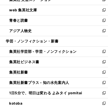
ィ
い
新
ン
ウ
し
web 集英社文庫
ド
ィ
い
新
ウ
ン
ウ
し
青春と読書
で
ド
ィ
い
新
開
ウ
ン
ウ
し
アジア人物史
く
で
ド
ィ
い
新
開
ウ
ン
ウ
し
学芸・ノンフィクション・新書
く
で
ド
ィ
い
開
ウ
ン
ウ
集英社学芸部 - 学芸・ノンフィクション
く
で
ド
ィ
新
開
ウ
ン
し
集英社ビジネス書
く
で
ド
い
新
開
ウ
ウ
し
集英社新書
く
で
ィ
い
新
開
ン
ウ
し
集英社新書プラス - 知の水先案内人
く
ド
ィ
い
新
ウ
ン
ウ
し
1日5分で、明日は変わる よみタイ yomitai
で
ド
ィ
い
新
開
ウ
ン
ウ
し
kotoba
く
で
ド
ィ
い
新