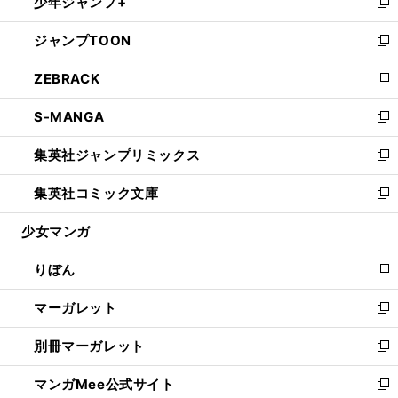
少年ジャンプ+
く
で
ド
ィ
い
新
開
ウ
ン
ウ
し
ジャンプTOON
く
で
ド
ィ
い
新
開
ウ
ン
ウ
し
ZEBRACK
く
で
ド
ィ
い
新
開
ウ
ン
ウ
し
S-MANGA
く
で
ド
ィ
い
新
開
ウ
ン
ウ
し
集英社ジャンプリミックス
く
で
ド
ィ
い
新
開
ウ
ン
ウ
し
集英社コミック文庫
く
で
ド
ィ
い
新
開
ウ
ン
ウ
し
少女マンガ
く
で
ド
ィ
い
開
ウ
ン
ウ
りぼん
く
で
ド
ィ
新
開
ウ
ン
し
マーガレット
く
で
ド
い
新
開
ウ
ウ
し
別冊マーガレット
く
で
ィ
い
新
開
ン
ウ
し
マンガMee公式サイト
く
ド
ィ
い
新