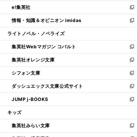
開
ウ
ン
ウ
し
e!集英社
く
で
ド
ィ
い
新
開
ウ
ン
ウ
し
情報・知識＆オピニオン imidas
く
で
ド
ィ
い
新
開
ウ
ン
ウ
し
ライトノベル・ノベライズ
く
で
ド
ィ
い
開
ウ
ン
ウ
集英社Webマガジン コバルト
く
で
ド
ィ
新
開
ウ
ン
し
集英社オレンジ文庫
く
で
ド
い
新
開
ウ
ウ
し
シフォン文庫
く
で
ィ
い
新
開
ン
ウ
し
ダッシュエックス文庫公式サイト
く
ド
ィ
い
新
ウ
ン
ウ
し
JUMP j-BOOKS
で
ド
ィ
い
新
開
ウ
ン
ウ
し
キッズ
く
で
ド
ィ
い
開
ウ
ン
ウ
集英社みらい文庫
く
で
ド
ィ
新
開
ウ
ン
し