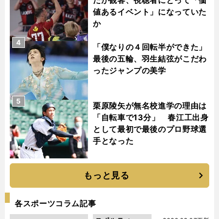
値あるイベント」になっていた
か
4
「僕なりの４回転半ができた」
最後の五輪、羽生結弦がこだわ
ったジャンプの美学
5
栗原陵矢が無名校進学の理由は
「自転車で13分」 春江工出身
として最初で最後のプロ野球選
手となった
もっと見る
各スポーツコラム記事