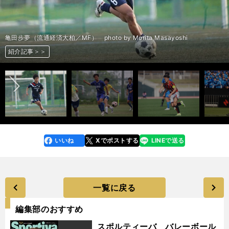
マガリェンス・アルナウド（長崎総科大附／GK） photo by Morita
藤吉純誠（鹿児島城西／GK） photo by Tsuchiya Masashi
小沼蒼珠（青森山田／DF） photo by Tsuchiya Masashi
亀田歩夢（流通経済大柏／MF） photo by Morita Masayoshi
福本一太（阪南大高／MF） photo by Morita Masayoshi
高岡伶颯（日章学園／FW） photo by Morita Masayoshi
石川大也（青森山田／FW） photo by Tsuchiya Masashi
竹花龍生（明秀日立／FW） photo by Tsuchiya Masashi
オノノジュ慶吏（前橋育英／FW） photo by Tsuchiya Masashi
加藤隆成（帝京大可児／FW） photo by Morita Masayoshi
前へ
Masayoshi
松田駿（青森山田／GK） photo by Tsuchiya Masashi
五嶋夏生（大津／DF） photo by Morita Masayoshi
森奏（堀越／DF） photo by Tsuchiya Masashi
田所莉旺（帝京／DF） photo by Tsuchiya Masashi
宮地陸翔（京都橘／DF） photo by Morita Masayoshi
田中佑磨（佐賀東／DF） photo by Morita Masayoshi
嶋本悠大（大津／MF） photo by Morita Masayoshi
大内完介（尚志／MF） photo by Tsuchiya Masashi
石井陽（前橋育英／MF） photo by Tsuchiya Masashi
山下景司（大津／FW） photo by Tsuchiya Masashi
門田翔平（高知／FW） photo by Morita Masayoshi
トーナメント表1
トーナメント表2
トーナメント表3
トーナメント表4
紹介記事＞＞
紹介記事＞＞
紹介記事＞＞
紹介記事＞＞
紹介記事＞＞
紹介記事＞＞
紹介記事＞＞
紹介記事＞＞
紹介記事＞＞
紹介記事＞＞
展望記事＞＞
展望記事＞＞
展望記事＞＞
展望記事＞＞
紹介記事＞＞
紹介記事＞＞
紹介記事＞＞
紹介記事＞＞
紹介記事＞＞
紹介記事＞＞
紹介記事＞＞
紹介記事＞＞
紹介記事＞＞
紹介記事＞＞
紹介記事＞＞
いいね
Xでポストする
LINEで送る
line
faceboo
x
k
一覧に戻る
編集部のおすすめ
スポルティーバ バレーボール