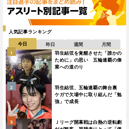
人気記事ランキング
今日
昨日
週間
月間
羽生結弦を覚醒させた「誰かの
1
ために」の思い 五輪連覇の偉
業への道のり
羽生結弦、五輪連覇の舞台裏
2
ケガで欠場中に取り組んだ「勉
強」で成長
Ｊリーグ開幕戦は白熱の逆転劇
3
だが観客、視聴者にとって「価