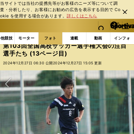
当サイトでは当社の提携先等がお客様のニーズ等について調
査・分析したり、お客様にお勧めの広告を表⽰する⽬的で Co
閉じ
okie を使⽤する場合があります。
詳しくはこちら
る
マイペ
web Sportiva (webスポルティーバ)
検索
メニュ
we
ー
フォトギャラリー
コラムフォト
第103回全国高校
b
ジ
の他競技
モーター
フォト
連載
動画
インフォ
ス
第103回全国高校サッカー選手権大会の注目
ポ
選手たち (13ページ目)
ル
テ
2024年12月27日 06:30 公開
2024年12月27日 15:05 更新
ィ
ー
バ
次へ