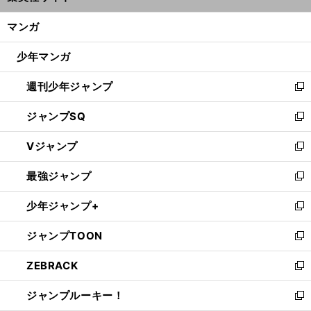
開
ン
く/
マンガ
ド
閉
ウ
じ
少年マンガ
で
る
開
週刊少年ジャンプ
く
新
し
ジャンプSQ
い
新
ウ
し
Vジャンプ
ィ
い
新
ン
ウ
し
最強ジャンプ
ド
ィ
い
新
ウ
ン
ウ
し
少年ジャンプ+
で
ド
ィ
い
新
開
ウ
ン
ウ
し
ジャンプTOON
く
で
ド
ィ
い
新
開
ウ
ン
ウ
し
ZEBRACK
く
で
ド
ィ
い
新
開
ウ
ン
ウ
し
ジャンプルーキー！
く
で
ド
ィ
い
新
開
ウ