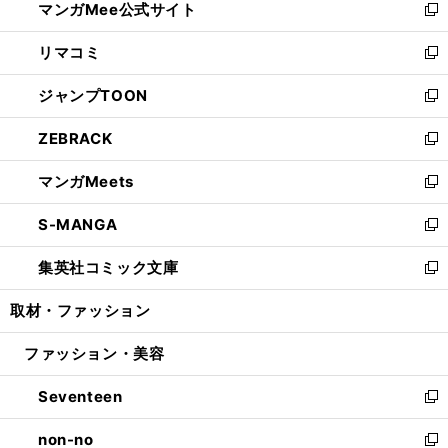
マンガMee公式サイト
く
ド
ィ
い
新
ウ
ン
ウ
し
リマコミ
で
ド
ィ
い
新
開
ウ
ン
ウ
し
ジャンプTOON
く
で
ド
ィ
い
新
開
ウ
ン
ウ
し
ZEBRACK
く
で
ド
ィ
い
新
開
ウ
ン
ウ
し
マンガMeets
く
で
ド
ィ
い
新
開
ウ
ン
ウ
し
S-MANGA
く
で
ド
ィ
い
新
開
ウ
ン
ウ
し
集英社コミック文庫
く
で
ド
ィ
い
新
開
ウ
ン
ウ
し
取材・ファッション
く
で
ド
ィ
い
開
ウ
ン
ウ
ファッション・美容
く
で
ド
ィ
開
ウ
ン
Seventeen
く
で
ド
新
開
ウ
し
non-no
く
で
い
新