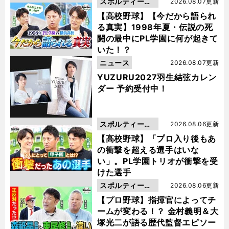
スポルティーバ
2026.08.07更新
動画
【高校野球】【今だから語られ
る真実】1998年夏・伝説の死
闘の最中にPL学園に何が起きて
いた！？
ニュース
2026.08.07更新
YUZURU2027羽生結弦カレン
ダー 予約受付中！
スポルティーバ
2026.08.06更新
動画
【高校野球】「プロ入り後もあ
の衝撃を超える選手はいな
い」。PL学園トリオが衝撃を受
けた選手
スポルティーバ
2026.08.06更新
動画
【プロ野球】指揮官によってチ
ームが変わる！？ 金村義明＆大
塚光二が語る歴代監督エピソー