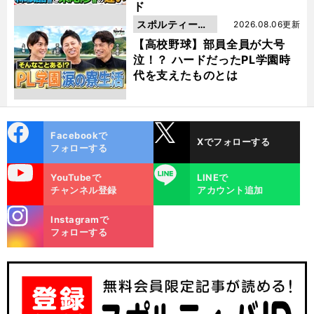
ド
スポルティーバ
2026.08.06更新
動画
【高校野球】部員全員が大号
泣！？ ハードだったPL学園時
代を支えたものとは
cebo
X
Facebookで
Xでフォローする
ok
フォローする
uTube
LINE
YouTubeで
LINEで
チャンネル登録
アカウント追加
stagra
Instagramで
m
フォローする