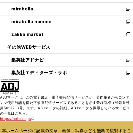
開
ウ
ン
ウ
し
mirabella
く
で
ド
ィ
い
新
開
ウ
ン
ウ
し
mirabella homme
く
で
ド
ィ
い
新
開
ウ
ン
ウ
し
zakka market
く
で
ド
ィ
い
新
開
ウ
ン
ウ
し
その他WEBサービス
く
で
ド
ィ
い
開
ウ
ン
ウ
集英社アドナビ
く
で
ド
ィ
新
開
ウ
ン
し
集英社エディターズ・ラボ
く
で
ド
い
新
開
ウ
ウ
し
く
で
ィ
い
開
ン
ウ
ABJマークは、この電子書店・電子書籍配信サービスが、著作権者からコンテ
く
ド
ィ
ンツ使用許諾を得た正規版配信サービスであることを示す登録商標（登録番号
ウ
ン
第6091713号）です。ABJマークの詳細、ABJマークを掲示しているサービス
で
ド
の一覧はこちら。
開
ウ
https://aebs.or.jp/
新
く
で
し
い
開
本ホームページに記載の文章・画像・写真などを無断で複製するこ