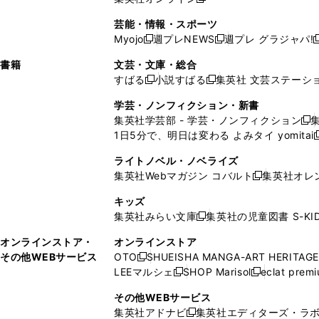
し
新
し
し
し
ン
ィ
ン
ン
開
で
開
で
い
し
い
い
い
ド
ン
ド
ド
芸能・情報・スポーツ
く
開
く
開
ウ
い
ウ
ウ
ウ
ウ
ド
ウ
ウ
Myojo
週プレNEWS
週プレ グラジャパ!
く
く
新
新
新
ィ
ウ
ィ
ィ
ィ
で
ウ
で
で
し
し
ン
ィ
ン
ン
ン
書籍
文芸・文庫・総合
開
で
開
開
い
い
ド
ン
ド
ド
ド
すばる
小説すばる
集英社 文芸ステーシ
く
開
く
く
新
新
ウ
ウ
ウ
ド
ウ
ウ
ウ
く
し
し
ィ
ィ
学芸・ノンフィクション・新書
で
ウ
で
で
で
い
い
ン
ン
集英社学芸部 - 学芸・ノンフィクション
開
で
開
開
開
新
ウ
ウ
ド
ド
1日5分で、明日は変わる よみタイ yomitai
く
開
く
く
く
し
新
ィ
ィ
ウ
ウ
く
い
ン
ン
ライトノベル・ノベライズ
で
で
ウ
ド
ド
集英社Webマガジン コバルト
集英社オレ
開
開
新
ィ
ウ
ウ
く
く
し
ン
キッズ
で
で
い
ド
集英社みらい文庫
集英社の児童図書 S-KID
開
開
新
ウ
ウ
く
く
し
ィ
オンラインストア・
オンラインストア
で
い
ン
その他WEBサービス
OTO
SHUEISHA MANGA-ART HERITAGE
開
新
ウ
ド
LEEマルシェ
SHOP Marisol
eclat prem
く
し
新
新
ィ
ウ
い
し
し
ン
その他WEBサービス
で
ウ
い
い
ド
集英社アドナビ
集英社エディターズ・ラ
開
新