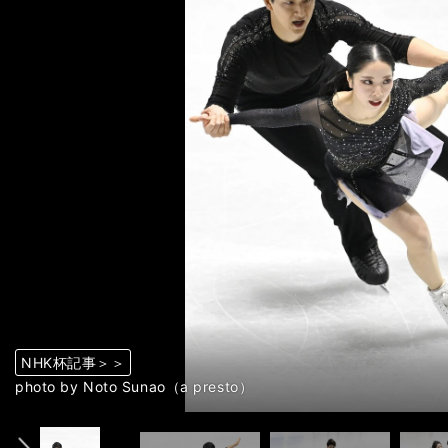
NHK杯記事＞＞
NHK杯記事＞＞
NHK杯記事＞＞
NHK杯記事＞＞
NHK杯記事＞＞
NHK杯記事＞＞
NHK杯記事＞＞
NHK杯記事＞＞
NHK杯記事＞＞
NHK杯記事＞＞
NHK杯記事＞＞
NHK杯記事＞＞
NHK杯記事＞＞
NHK杯記事＞＞
NHK杯記事＞＞
NHK杯記事＞＞
NHK杯記事＞＞
NHK杯記事＞＞
NHK杯記事＞＞
NHK杯記事＞＞
NHK杯記事＞＞
NHK杯記事＞＞
NHK杯記事＞＞
NHK杯記事＞＞
NHK杯記事＞＞
NHK杯記事＞＞
NHK杯記事＞＞
NHK杯記事＞＞
前へ
photo by Noto Sunao（a presto）
photo by Noto Sunao（a presto）
photo by Noto Sunao（a presto）
photo by Noto Sunao（a presto）
photo by Noto Sunao（a presto）
photo by Noto Sunao（a presto）
photo by Noto Sunao（a presto）
photo by Noto Sunao（a presto）
photo by Noto Sunao（a presto）
photo by Noto Sunao（a presto）
photo by Noto Sunao（a presto）
photo by Noto Sunao（a presto）
photo by Noto Sunao（a presto）
photo by Noto Sunao（a presto）
photo by Noto Sunao（a presto）
photo by Noto Sunao（a presto）
photo by Noto Sunao（a presto）
photo by Noto Sunao（a presto）
photo by Noto Sunao（a presto）
photo by Noto Sunao（a presto）
photo by Noto Sunao（a presto）
photo by Noto Sunao（a presto）
photo by Noto Sunao（a presto）
photo by Noto Sunao（a presto）
photo by Noto Sunao（a presto）
photo by Noto Sunao（a presto）
photo by Noto Sunao（a presto）
photo by Noto Sunao（a presto）