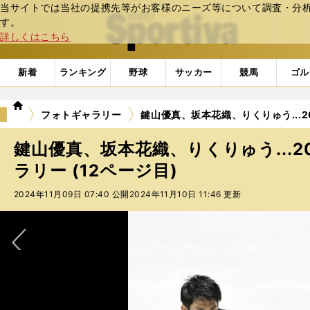
当サイトでは当社の提携先等がお客様のニーズ等について調査・分析し
web Sportiva (webスポルティーバ)
す。
詳しくはこちら
新着
ランキング
野球
サッカー
競馬
ゴル
we
フォトギャラリー
鍵山優真、坂本花織、りくりゅう...2
b
ス
鍵山優真、坂本花織、りくりゅう...2
ポ
ル
ラリー (12ページ目)
テ
2024年11月09日 07:40 公開
2024年11月10日 11:46 更新
ィ
ー
バ
次へ