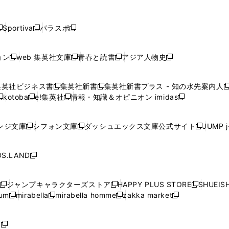
し
し
し
し
し
ン
ン
ン
ン
開
開
開
開
開
い
い
い
い
い
ド
ド
ド
ド
く
く
く
く
く
ウ
ウ
ウ
ウ
ウ
ウ
ウ
ウ
ウ
Sportiva
パラスポ
新
新
ィ
ィ
ィ
ィ
ィ
で
で
で
で
し
し
し
ン
ン
ン
ン
ン
開
開
開
開
い
い
い
ド
ド
ド
ド
ド
ョン
web 集英社文庫
青春と読書
アジア人物史
く
く
く
く
新
新
新
新
ウ
ウ
ウ
ウ
ウ
ウ
ウ
ウ
し
し
し
し
ィ
ィ
ィ
で
で
で
で
で
い
い
い
い
ン
ン
ン
集英社ビジネス書
集英社新書
集英社新書プラス - 知の水先案内人
開
開
開
開
開
新
新
新
ウ
ウ
ウ
ウ
ド
ド
ド
kotoba
e!集英社
情報・知識＆オピニオン imidas
く
く
く
く
く
新
し
新
し
新
ィ
ィ
ィ
ィ
ウ
ウ
ウ
し
し
い
し
い
し
ン
ン
ン
ン
で
で
で
い
い
ウ
い
ウ
い
ド
ド
ド
ド
ンジ文庫
シフォン文庫
ダッシュエックス文庫公式サイト
JUMP 
開
開
開
新
新
新
ウ
ウ
ィ
ウ
ィ
ウ
ウ
ウ
ウ
ウ
く
く
く
し
し
し
ィ
ィ
ン
ィ
ン
ィ
で
で
で
で
い
い
い
ン
ン
ド
ン
ド
ン
S.LAND
開
開
開
開
新
ウ
ウ
ウ
ド
ド
ウ
ド
ウ
ド
く
く
く
く
し
ィ
ィ
ィ
ウ
ウ
で
ウ
で
ウ
い
ン
ン
ン
ジャンプキャラクターズストア
HAPPY PLUS STORE
SHUEIS
で
で
開
で
開
で
新
新
新
ウ
ド
ド
ド
ium
mirabella
mirabella homme
zakka market
開
開
く
開
く
開
し
新
新
新
し
新
し
ィ
ウ
ウ
ウ
く
く
く
く
い
し
し
い
し
し
い
ン
で
で
で
ウ
い
い
ウ
い
い
ウ
ド
ボ
開
開
開
新