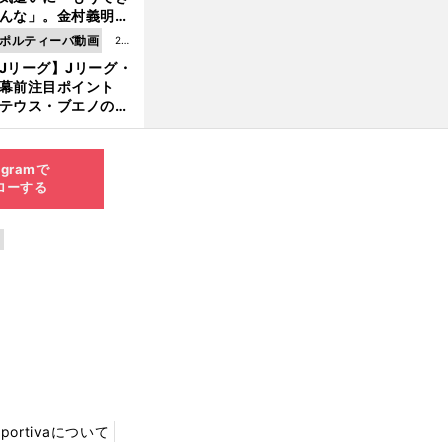
8.0
んな」。金村義明＆
6更
塚光二が明かす引退
ポルティーバ動画
202
新
ピソード！
Jリーグ】Jリーグ・
6.0
開幕前注目ポイント
8.0
テウス・ブエノの鹿
5更
移籍！ 恐るべし15
新
磯部怜夢！
agramで
ローする
Sportivaについて