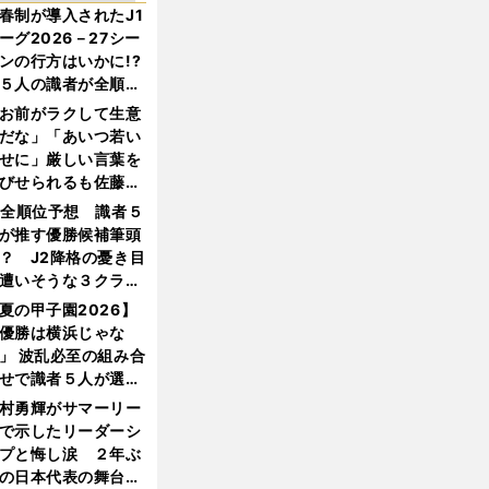
春制が導入されたJ1
ーグ2026－27シー
ンの行方はいかに!?
５人の識者が全順位
大胆予想
お前がラクして生意
だな」「あいつ若い
せに」厳しい言葉を
びせられるも佐藤慎
郎が貫いた誇りとフ
1全順位予想 識者５
ンへの思い
が推す優勝候補筆頭
？ J2降格の憂き目
遭いそうな３クラブ
は？
夏の甲子園2026】
優勝は横浜じゃな
」 波乱必至の組み合
せで識者５人が選ん
優勝校はここだ！
村勇輝がサマーリー
で示したリーダーシ
プと悔し涙 ２年ぶ
の日本代表の舞台を