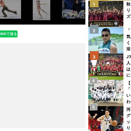
秋
1
リ
ズ
を
「
2
LINEで送る
気
く
浴
太
J
3
ァ
人
は
に
4
と
【
「
い
わ
5
だ
河
グ
ッ
り