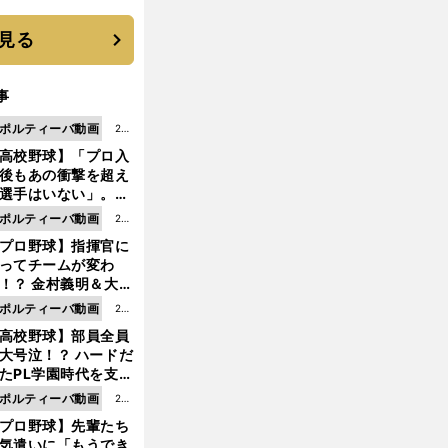
に３年目のNBA挑戦
続く
見る
事
ポルティーバ動画
202
高校野球】「プロ入
6.0
後もあの衝撃を超え
8.0
選手はいない」。PL
6更
園トリオが衝撃を受
ポルティーバ動画
202
新
た選手
プロ野球】指揮官に
6.0
ってチームが変わ
8.0
！？ 金村義明＆大塚
6更
二が語る歴代監督エ
ポルティーバ動画
202
新
ソード
高校野球】部員全員
6.0
大号泣！？ ハードだ
8.0
たPL学園時代を支え
6更
ものとは
ポルティーバ動画
202
新
プロ野球】先輩たち
6.0
気遣いに「もうでき