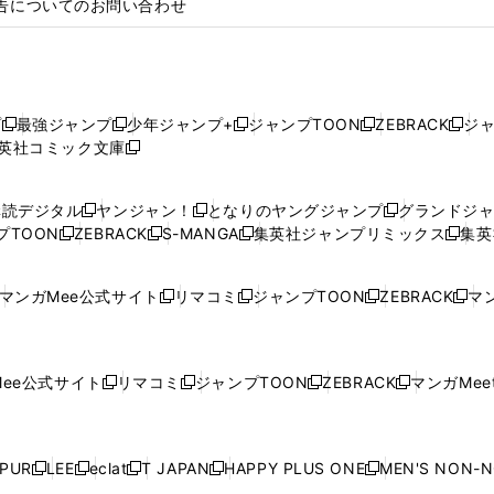
告についてのお問い合わせ
プ
最強ジャンプ
少年ジャンプ+
ジャンプTOON
ZEBRACK
ジ
新
新
新
新
新
英社コミック文庫
し
新
し
し
し
し
い
い
し
い
い
い
ウ
ウ
い
ウ
ウ
ウ
購読デジタル
ヤンジャン！
となりのヤングジャンプ
グランドジ
新
新
新
ィ
ィ
ウ
ィ
ィ
ィ
プTOON
ZEBRACK
S-MANGA
集英社ジャンプリミックス
集英
新
し
新
し
新
し
新
ン
ン
ィ
ン
ン
ン
し
い
し
い
し
い
し
ド
ド
ン
ド
ド
ド
い
ウ
い
ウ
い
ウ
い
ウ
ウ
ド
ウ
ウ
ウ
マンガMee公式サイト
リマコミ
ジャンプTOON
ZEBRACK
マン
新
新
新
新
ウ
ィ
ウ
ィ
ウ
ィ
ウ
で
で
ウ
で
で
で
し
し
し
し
し
ィ
ン
ィ
ン
ィ
ン
ィ
開
開
で
開
開
開
い
い
い
い
い
ン
ド
ン
ド
ン
ド
ン
く
く
開
く
く
く
ウ
ウ
ウ
ウ
ウ
ド
ウ
ド
ウ
ド
ウ
ド
ee公式サイト
リマコミ
ジャンプTOON
ZEBRACK
マンガMeet
く
新
新
新
新
ィ
ィ
ィ
ィ
ィ
ウ
で
ウ
で
ウ
で
ウ
し
し
し
し
ン
ン
ン
ン
ン
で
開
で
開
で
開
で
い
い
い
い
ド
ド
ド
ド
ド
開
く
開
く
開
く
開
ウ
ウ
ウ
ウ
ウ
ウ
ウ
ウ
ウ
PUR
LEE
eclat
T JAPAN
HAPPY PLUS ONE
MEN'S NON-
く
く
く
く
新
新
新
新
新
ィ
ィ
ィ
ィ
で
で
で
で
で