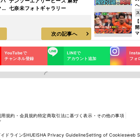
『ハ
デンソーエアリービーズ 麻野
へ
クタ
七奈未フォトギャラリー
大
ス
エ
【
マ
次の記事へ
島
歳
Instagra
LINE
YouTubeで
LINEで
Inst
m
チャンネル登録
アカウント追加
フォ
利用規約・会員規約
特定商取引法に基づく表示・その他の事項
プ
ガイドライン
SHUEISHA Privacy Guideline
Setting of Cookies
web 