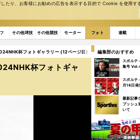
たり、お客様にお勧めの広告を表⽰する⽬的で Cookie を使⽤す
フ
その他球技
その他競技
モーター
フォト
連載
024NHK杯フォトギャラリー (12ページ目)
編集部のおすすめ
スポルテ
024NHK杯フォトギャ
集号 Vol
スポルテ
月16日発
最新記事
プッシュ
いて