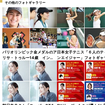
その他のフォトギャラリー
パリオリンピック金メダルのア
日本女子テニス「６人のテ
リサ・トゥルー14歳 インタ
ンエイジャー」フォトギャ
ビューカット集
ー