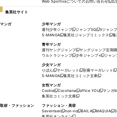
Web Sportivaについてのお問い合わせ
広
し
新
い
し
集英社サイト
ウ
い
ィ
ウ
マンガ
少年マンガ
ン
ィ
週刊少年ジャンプ
ジャンプSQ
Vジャン
ド
ン
新
新
S-MANGA
集英社ジャンプリミックス
集
ウ
ド
新
し
し
新
で
ウ
し
い
い
し
青年マンガ
開
で
い
ウ
ウ
い
週刊ヤングジャンプ
ヤングジャンプ定期
新
く
開
ウ
ィ
ィ
ウ
ウルトラジャンプ
少年ジャンプ+
ジャン
新
し
新
く
ィ
ン
ン
ィ
し
い
し
ン
ド
ド
ン
少女マンガ
い
ウ
い
ド
ウ
ウ
ド
りぼん
マーガレット
別冊マーガレット
新
新
新
ウ
ィ
ウ
ウ
で
で
ウ
S-MANGA
集英社コミック文庫
し
新
し
新
ィ
ン
ィ
で
開
開
で
い
し
い
し
ン
ド
ン
女性マンガ
開
く
く
開
ウ
い
ウ
い
ド
ウ
ド
Cookie
Cocohana
office YOU
マンガM
く
く
新
新
新
ィ
ウ
ィ
ウ
ウ
で
ウ
集英社コミック文庫
し
新
し
し
ン
ィ
ン
ィ
で
開
で
い
し
い
い
ド
ン
ド
ン
取材・ファッション
ファッション・美容
開
く
開
ウ
い
ウ
ウ
ウ
ド
ウ
ド
Seventeen
non-no
BAILA
MAQUIA
S
く
く
新
新
新
新
ィ
ウ
ィ
ィ
で
ウ
で
ウ
集英社オンライン