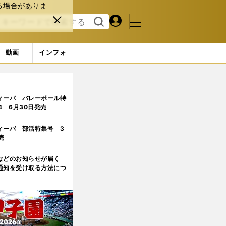
る場合がありま
マイペ
閉じ
検索
メニュ
ー
る
す
ジ
る
動画
インフォ
ィーバ バレーボール特
.4 6月30日発売
ィーバ 部活特集号 3
売
などのお知らせが届く
通知を受け取る方法につ