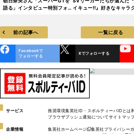
朝日奈央さん「スーパーGTを
SVリーガーたちが選んだ
語る」インタビュー特別フォト
イキュー‼』好きなキャラ
ギャラリー
ーベスト３
前の記事へ
一覧に戻る
ebo
X
YouTube
Facebookで
Xでフォローする
ok
フォローする
サービス
推奨環境
集英社ID・スポルティーバIDとは
ブラウザプッシュ通知について
サイトマッ
企業情報
集英社ホームページ
集英社プライバシー
新