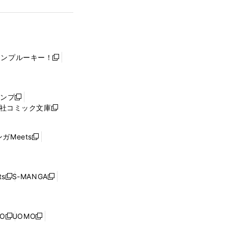
ャンプルーキー！
新
し
い
ウ
ャンプ
新
ィ
社コミック文庫
し
新
ン
い
し
ド
ウ
い
ウ
ガMeets
新
ィ
ウ
で
し
ン
ィ
開
い
ド
ン
く
ウ
ウ
ド
s
S-MANGA
新
新
ィ
で
ウ
し
し
ン
開
で
い
い
ド
く
開
ウ
ウ
ウ
NO
UOMO
く
新
新
ィ
ィ
で