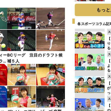
糧
は
もっと
各スポーツコラム記
ス
【
り
る
学
ス
ィー
BCリーグ 注目のドラフト候
け
ラリ
補５人
【
よ
る
光
ス
ピ
【
が
っ
た
ス
【
の