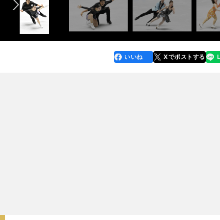
いいね
Xでポストする
line
faceboo
x
k