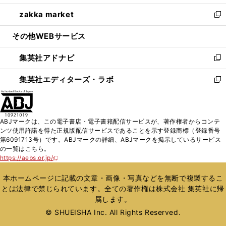
開
ウ
ン
ウ
し
zakka market
く
で
ド
ィ
い
新
開
ウ
ン
ウ
し
その他WEBサービス
く
で
ド
ィ
い
開
ウ
ン
ウ
集英社アドナビ
く
で
ド
ィ
新
開
ウ
ン
し
集英社エディターズ・ラボ
く
で
ド
い
新
開
ウ
ウ
し
く
で
ィ
い
開
ン
ウ
ABJマークは、この電子書店・電子書籍配信サービスが、著作権者からコンテ
く
ド
ィ
ンツ使用許諾を得た正規版配信サービスであることを示す登録商標（登録番号
ウ
ン
第6091713号）です。ABJマークの詳細、ABJマークを掲示しているサービス
で
ド
の一覧はこちら。
開
ウ
https://aebs.or.jp/
新
く
で
し
い
開
本ホームページに記載の文章・画像・写真などを無断で複製するこ
ウ
く
とは法律で禁じられています。全ての著作権は株式会社 集英社に帰
ィ
属します。
ン
ド
© SHUEISHA Inc. All Rights Reserved.
ウ
で