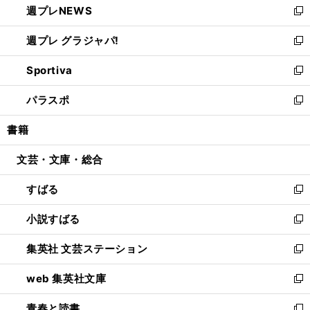
週プレNEWS
く
で
ド
い
新
開
ウ
ウ
し
週プレ グラジャパ!
く
で
ィ
い
新
開
ン
ウ
し
Sportiva
く
ド
ィ
い
新
ウ
ン
ウ
し
パラスポ
で
ド
ィ
い
新
開
ウ
ン
ウ
し
書籍
く
で
ド
ィ
い
開
ウ
ン
ウ
文芸・文庫・総合
く
で
ド
ィ
開
ウ
ン
すばる
く
で
ド
新
開
ウ
し
小説すばる
く
で
い
新
開
ウ
し
集英社 文芸ステーション
く
ィ
い
新
ン
ウ
し
web 集英社文庫
ド
ィ
い
新
ウ
ン
ウ
し
青春と読書
で
ド
ィ