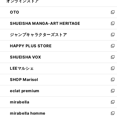
オンラインストア
く
ド
ィ
ウ
ン
OTO
で
ド
新
開
ウ
し
SHUEISHA MANGA-ART HERITAGE
く
で
い
新
開
ウ
し
ジャンプキャラクターズストア
く
ィ
い
新
ン
ウ
し
HAPPY PLUS STORE
ド
ィ
い
新
ウ
ン
ウ
し
SHUEISHA VOX
で
ド
ィ
い
新
開
ウ
ン
ウ
し
LEEマルシェ
く
で
ド
ィ
い
新
開
ウ
ン
ウ
し
SHOP Marisol
く
で
ド
ィ
い
新
開
ウ
ン
ウ
し
eclat premium
く
で
ド
ィ
い
新
開
ウ
ン
ウ
し
mirabella
く
で
ド
ィ
い
新
開
ウ
ン
ウ
し
mirabella homme
く
で
ド
ィ
い
新