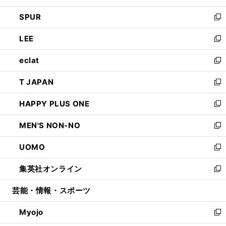
ウ
ン
ウ
し
SPUR
で
ド
ィ
い
新
開
ウ
ン
ウ
し
LEE
く
で
ド
ィ
い
新
開
ウ
ン
ウ
し
eclat
く
で
ド
ィ
い
新
開
ウ
ン
ウ
し
T JAPAN
く
で
ド
ィ
い
新
開
ウ
ン
ウ
し
HAPPY PLUS ONE
く
で
ド
ィ
い
新
開
ウ
ン
ウ
し
MEN'S NON-NO
く
で
ド
ィ
い
新
開
ウ
ン
ウ
し
UOMO
く
で
ド
ィ
い
新
開
ウ
ン
ウ
し
集英社オンライン
く
で
ド
ィ
い
新
開
ウ
ン
ウ
し
芸能・情報・スポーツ
く
で
ド
ィ
い
開
ウ
ン
ウ
Myojo
く
で
ド
ィ
新
開
ウ
ン
し