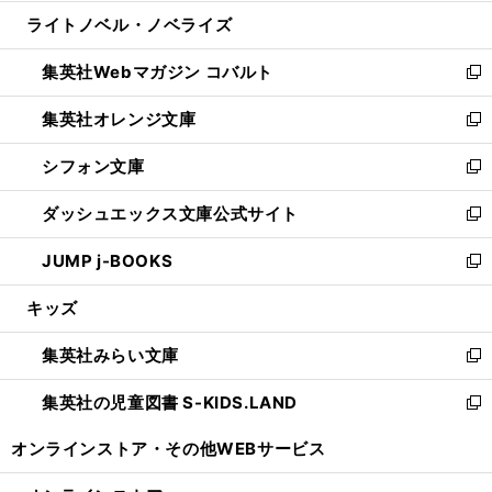
開
ウ
ン
ウ
し
ライトノベル・ノベライズ
く
で
ド
ィ
い
開
ウ
ン
ウ
集英社Webマガジン コバルト
く
で
ド
ィ
新
開
ウ
ン
し
集英社オレンジ文庫
く
で
ド
い
新
開
ウ
ウ
し
シフォン文庫
く
で
ィ
い
新
開
ン
ウ
し
ダッシュエックス文庫公式サイト
く
ド
ィ
い
新
ウ
ン
ウ
し
JUMP j-BOOKS
で
ド
ィ
い
新
開
ウ
ン
ウ
し
キッズ
く
で
ド
ィ
い
開
ウ
ン
ウ
集英社みらい文庫
く
で
ド
ィ
新
開
ウ
ン
し
集英社の児童図書 S-KIDS.LAND
く
で
ド
い
新
開
ウ
ウ
し
オンラインストア・
その他WEBサービス
く
で
ィ
い
開
ン
ウ