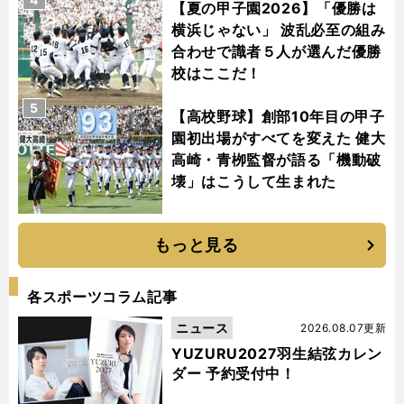
【夏の甲子園2026】「優勝は
横浜じゃない」 波乱必至の組み
合わせで識者５人が選んだ優勝
校はここだ！
5
【高校野球】創部10年目の甲子
園初出場がすべてを変えた 健大
高崎・青栁監督が語る「機動破
壊」はこうして生まれた
もっと見る
各スポーツコラム記事
ニュース
2026.08.07更新
YUZURU2027羽生結弦カレン
ダー 予約受付中！