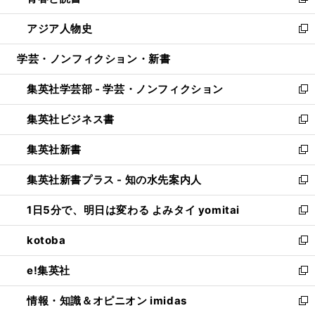
い
新
開
ウ
ン
ウ
し
アジア人物史
く
で
ド
ィ
い
新
開
ウ
ン
ウ
し
学芸・ノンフィクション・新書
く
で
ド
ィ
い
開
ウ
ン
ウ
集英社学芸部 - 学芸・ノンフィクション
く
で
ド
ィ
新
開
ウ
ン
し
集英社ビジネス書
く
で
ド
い
新
開
ウ
ウ
し
集英社新書
く
で
ィ
い
新
開
ン
ウ
し
集英社新書プラス - 知の水先案内人
く
ド
ィ
い
新
ウ
ン
ウ
し
1日5分で、明日は変わる よみタイ yomitai
で
ド
ィ
い
新
開
ウ
ン
ウ
し
kotoba
く
で
ド
ィ
い
新
開
ウ
ン
ウ
し
e!集英社
く
で
ド
ィ
い
新
開
ウ
ン
ウ
し
情報・知識＆オピニオン imidas
く
で
ド
ィ
い
新