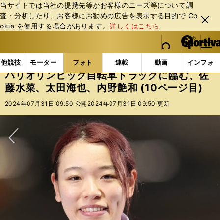
当サイトでは当社の提携先等がお客様のニーズ等について調
査・分析したり、お客様にお勧めの広告を表⽰する⽬的で Co
閉じ
okie を使⽤する場合があります。
詳しくはこちら
る
マイペ
web Sportiva (webスポルティーバ)
検索
メニュ
we
ー
フォトギャラリー
コラムフォト
パリオリンピック自
b
ジ
の他競技
モーター
フォト
連載
動画
インフォ
ス
パリオリンピック自転車トラックに臨む、佐
ポ
藤水菜、太田海也、内野艶和 (10ページ目)
ル
テ
2024年07月31日 09:50 公開
2024年07月31日 09:50 更新
ィ
ー
バ
次へ