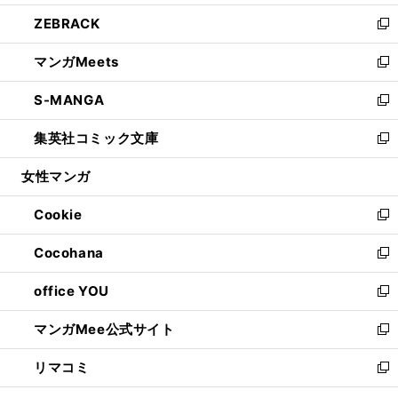
開
ウ
ン
ウ
し
ZEBRACK
く
で
ド
ィ
い
新
開
ウ
ン
ウ
し
マンガMeets
く
で
ド
ィ
い
新
開
ウ
ン
ウ
し
S-MANGA
く
で
ド
ィ
い
新
開
ウ
ン
ウ
し
集英社コミック文庫
く
で
ド
ィ
い
新
開
ウ
ン
ウ
し
女性マンガ
く
で
ド
ィ
い
開
ウ
ン
ウ
Cookie
く
で
ド
ィ
新
開
ウ
ン
し
Cocohana
く
で
ド
い
新
開
ウ
ウ
し
office YOU
く
で
ィ
い
新
開
ン
ウ
し
マンガMee公式サイト
く
ド
ィ
い
新
ウ
ン
ウ
し
リマコミ
で
ド
ィ
い
新
開
ウ
ン
ウ
し