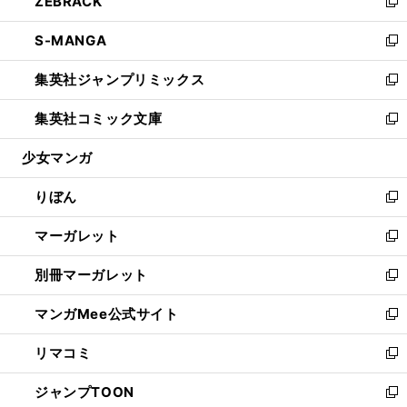
ZEBRACK
く
で
ド
ィ
い
新
開
ウ
ン
ウ
し
S-MANGA
く
で
ド
ィ
い
新
開
ウ
ン
ウ
し
集英社ジャンプリミックス
く
で
ド
ィ
い
新
開
ウ
ン
ウ
し
集英社コミック文庫
く
で
ド
ィ
い
新
開
ウ
ン
ウ
し
少女マンガ
く
で
ド
ィ
い
開
ウ
ン
ウ
りぼん
く
で
ド
ィ
新
開
ウ
ン
し
マーガレット
く
で
ド
い
新
開
ウ
ウ
し
別冊マーガレット
く
で
ィ
い
新
開
ン
ウ
し
マンガMee公式サイト
く
ド
ィ
い
新
ウ
ン
ウ
し
リマコミ
で
ド
ィ
い
新
開
ウ
ン
ウ
し
ジャンプTOON
く
で
ド
ィ
い
新