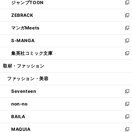
ジャンプTOON
く
で
ド
ィ
い
新
開
ウ
ン
ウ
し
ZEBRACK
く
で
ド
ィ
い
新
開
ウ
ン
ウ
し
マンガMeets
く
で
ド
ィ
い
新
開
ウ
ン
ウ
し
S-MANGA
く
で
ド
ィ
い
新
開
ウ
ン
ウ
し
集英社コミック文庫
く
で
ド
ィ
い
新
開
ウ
ン
ウ
し
取材・ファッション
く
で
ド
ィ
い
開
ウ
ン
ウ
ファッション・美容
く
で
ド
ィ
開
ウ
ン
Seventeen
く
で
ド
新
開
ウ
し
non-no
く
で
い
新
開
ウ
し
BAILA
く
ィ
い
新
ン
ウ
し
MAQUIA
ド
ィ
い
新