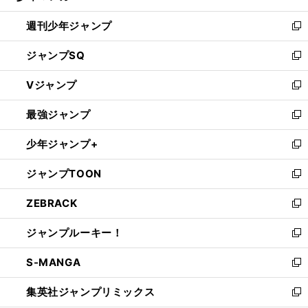
る
開
週刊少年ジャンプ
く
新
し
ジャンプSQ
い
新
ウ
し
Vジャンプ
ィ
い
新
ン
ウ
し
最強ジャンプ
ド
ィ
い
新
ウ
ン
ウ
し
少年ジャンプ+
で
ド
ィ
い
新
開
ウ
ン
ウ
し
ジャンプTOON
く
で
ド
ィ
い
新
開
ウ
ン
ウ
し
ZEBRACK
く
で
ド
ィ
い
新
開
ウ
ン
ウ
し
ジャンプルーキー！
く
で
ド
ィ
い
新
開
ウ
ン
ウ
し
S-MANGA
く
で
ド
ィ
い
新
開
ウ
ン
ウ
し
集英社ジャンプリミックス
く
で
ド
ィ
い
新
開
ウ
ン