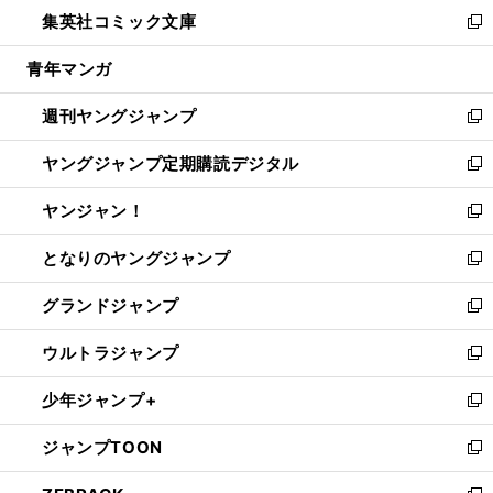
ウ
し
集英社コミック文庫
く
で
ド
ィ
い
新
開
ウ
ン
ウ
し
青年マンガ
く
で
ド
ィ
い
開
ウ
ン
ウ
週刊ヤングジャンプ
く
で
ド
ィ
新
開
ウ
ン
し
ヤングジャンプ定期購読デジタル
く
で
ド
い
新
開
ウ
ウ
し
ヤンジャン！
く
で
ィ
い
新
開
ン
ウ
し
となりのヤングジャンプ
く
ド
ィ
い
新
ウ
ン
ウ
し
グランドジャンプ
で
ド
ィ
い
新
開
ウ
ン
ウ
し
ウルトラジャンプ
く
で
ド
ィ
い
新
開
ウ
ン
ウ
し
少年ジャンプ+
く
で
ド
ィ
い
新
開
ウ
ン
ウ
し
ジャンプTOON
く
で
ド
ィ
い
新
開
ウ
ン
ウ
し