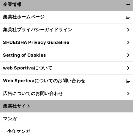
企業情報
開
く/
集英社ホームページ
新
閉
し
じ
集英社プライバシーガイドライン
い
る
ウ
SHUEISHA Privacy Guideline
ィ
ン
Setting of Cookies
ド
ウ
web Sportivaについて
で
開
Web Sportivaについてのお問い合わせ
く
新
し
広告についてのお問い合わせ
い
ウ
集英社サイト
ィ
開
ン
く/
マンガ
ド
閉
ウ
じ
少年マンガ
で