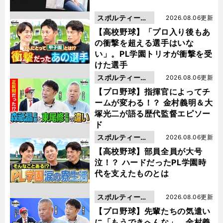
スポルティーバ
2026.08.06更新
動画
【高校野球】「プロ入り後もあ
の衝撃を超える選手はいな
い」。PL学園トリオが衝撃を受
けた選手
スポルティーバ
2026.08.06更新
動画
【プロ野球】指揮官によってチ
ームが変わる！？ 金村義明＆大
塚光二が語る歴代監督エピソー
ド
スポルティーバ
2026.08.06更新
動画
【高校野球】部員全員が大号
泣！？ ハードだったPL学園時
代を支えたものとは
スポルティーバ
2026.08.06更新
動画
【プロ野球】先輩たちの気遣い
に「もうできへんな」。金村義