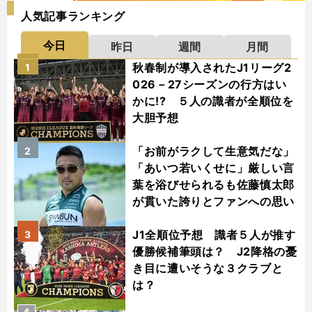
人気記事ランキング
今日
昨日
週間
月間
秋春制が導入されたJ1リーグ2
1
026－27シーズンの行方はい
かに!? ５人の識者が全順位を
大胆予想
「お前がラクして生意気だな」
2
「あいつ若いくせに」厳しい言
葉を浴びせられるも佐藤慎太郎
が貫いた誇りとファンへの思い
J1全順位予想 識者５人が推す
3
優勝候補筆頭は？ J2降格の憂
き目に遭いそうな３クラブと
は？
4