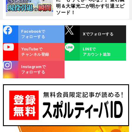
明＆大塚光二が明かす引退エピ
ソード！
cebo
X
Facebookで
Xでフォローする
ok
フォローする
uTube
LINE
YouTubeで
LINEで
チャンネル登録
アカウント追加
stagra
Instagramで
m
フォローする