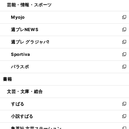
芸能・情報・スポーツ
く
で
ド
ィ
い
開
ウ
ン
ウ
Myojo
く
で
ド
ィ
新
開
ウ
ン
し
週プレNEWS
く
で
ド
い
新
開
ウ
ウ
し
週プレ グラジャパ!
く
で
ィ
い
新
開
ン
ウ
し
Sportiva
く
ド
ィ
い
新
ウ
ン
ウ
し
パラスポ
で
ド
ィ
い
新
開
ウ
ン
ウ
し
書籍
く
で
ド
ィ
い
開
ウ
ン
ウ
文芸・文庫・総合
く
で
ド
ィ
開
ウ
ン
すばる
く
で
ド
新
開
ウ
し
小説すばる
く
で
い
新
開
ウ
し
集英社 文芸ステーション
く