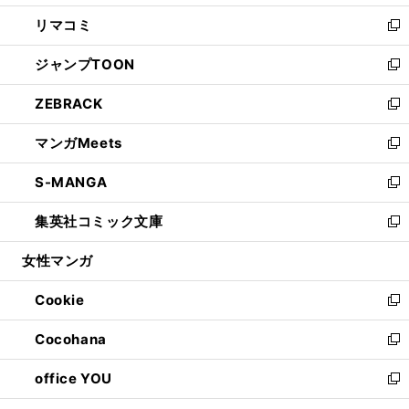
ウ
ン
ウ
し
リマコミ
で
ド
ィ
い
新
開
ウ
ン
ウ
し
ジャンプTOON
く
で
ド
ィ
い
新
開
ウ
ン
ウ
し
ZEBRACK
く
で
ド
ィ
い
新
開
ウ
ン
ウ
し
マンガMeets
く
で
ド
ィ
い
新
開
ウ
ン
ウ
し
S-MANGA
く
で
ド
ィ
い
新
開
ウ
ン
ウ
し
集英社コミック文庫
く
で
ド
ィ
い
新
開
ウ
ン
ウ
し
女性マンガ
く
で
ド
ィ
い
開
ウ
ン
ウ
Cookie
く
で
ド
ィ
新
開
ウ
ン
し
Cocohana
く
で
ド
い
新
開
ウ
ウ
し
office YOU
く
で
ィ
い
新
開
ン
ウ
し