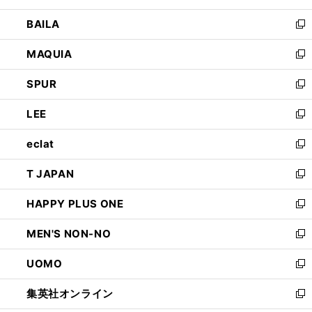
開
ウ
し
BAILA
く
ィ
い
新
ン
ウ
し
MAQUIA
ド
ィ
い
新
ウ
ン
ウ
し
SPUR
で
ド
ィ
い
新
開
ウ
ン
ウ
し
LEE
く
で
ド
ィ
い
新
開
ウ
ン
ウ
し
eclat
く
で
ド
ィ
い
新
開
ウ
ン
ウ
し
T JAPAN
く
で
ド
ィ
い
新
開
ウ
ン
ウ
し
HAPPY PLUS ONE
く
で
ド
ィ
い
新
開
ウ
ン
ウ
し
MEN'S NON-NO
く
で
ド
ィ
い
新
開
ウ
ン
ウ
し
UOMO
く
で
ド
ィ
い
新
開
ウ
ン
ウ
し
集英社オンライン
く
で
ド
ィ
い
新
開
ウ
ン
ウ
し