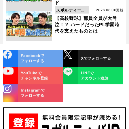
ド
スポルティーバ
2026.08.06更新
動画
【高校野球】部員全員が大号
泣！？ ハードだったPL学園時
代を支えたものとは
cebo
X
Facebookで
Xでフォローする
ok
フォローする
uTube
LINE
YouTubeで
LINEで
チャンネル登録
アカウント追加
stagra
Instagramで
m
フォローする