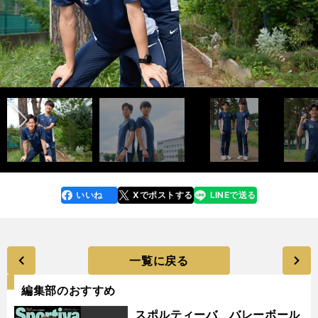
前へ
いいね
Xでポストする
LINEで送る
line
faceboo
x
k
一覧に戻る
編集部のおすすめ
スポルティーバ バレーボール