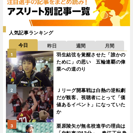
人気記事ランキング
今日
昨日
週間
月間
羽生結弦を覚醒させた「誰かの
1
ために」の思い 五輪連覇の偉
業への道のり
Ｊリーグ開幕戦は白熱の逆転劇
2
だが観客、視聴者にとって「価
値あるイベント」になっていた
か
栗原陵矢が無名校進学の理由は
3
「自転車で13分」 春江工出身