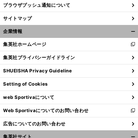
ブラウザプッシュ通知について
サイトマップ
企業情報
開
く/
集英社ホームページ
新
閉
し
じ
集英社プライバシーガイドライン
い
る
ウ
SHUEISHA Privacy Guideline
ィ
ン
Setting of Cookies
ド
ウ
web Sportivaについて
で
開
Web Sportivaについてのお問い合わせ
く
新
し
広告についてのお問い合わせ
い
ウ
集英社サイト
ィ