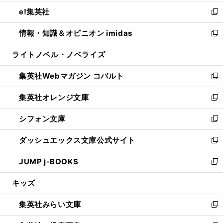
開
ウ
ン
ウ
し
e!集英社
く
で
ド
ィ
い
新
開
ウ
ン
ウ
し
情報・知識＆オピニオン imidas
く
で
ド
ィ
い
新
開
ウ
ン
ウ
し
ライトノベル・ノベライズ
く
で
ド
ィ
い
開
ウ
ン
ウ
集英社Webマガジン コバルト
く
で
ド
ィ
新
開
ウ
ン
し
集英社オレンジ文庫
く
で
ド
い
新
開
ウ
ウ
し
シフォン文庫
く
で
ィ
い
新
開
ン
ウ
し
ダッシュエックス文庫公式サイト
く
ド
ィ
い
新
ウ
ン
ウ
し
JUMP j-BOOKS
で
ド
ィ
い
新
開
ウ
ン
ウ
し
キッズ
く
で
ド
ィ
い
開
ウ
ン
ウ
集英社みらい文庫
く
で
ド
ィ
新
開
ウ
ン
し