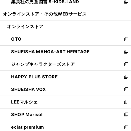
集英社の児童図書 S-KIDS.LAND
く
で
ド
い
新
開
ウ
ウ
し
オンラインストア・
その他WEBサービス
く
で
ィ
い
開
ン
ウ
オンラインストア
く
ド
ィ
ウ
ン
OTO
で
ド
新
開
ウ
し
SHUEISHA MANGA-ART HERITAGE
く
で
い
新
開
ウ
し
ジャンプキャラクターズストア
く
ィ
い
新
ン
ウ
し
HAPPY PLUS STORE
ド
ィ
い
新
ウ
ン
ウ
し
SHUEISHA VOX
で
ド
ィ
い
新
開
ウ
ン
ウ
し
LEEマルシェ
く
で
ド
ィ
い
新
開
ウ
ン
ウ
し
SHOP Marisol
く
で
ド
ィ
い
新
開
ウ
ン
ウ
し
eclat premium
く
で
ド
ィ
い
新