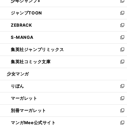
少年ジャンプ+
く
で
ド
ィ
い
新
開
ウ
ン
ウ
し
ジャンプTOON
く
で
ド
ィ
い
新
開
ウ
ン
ウ
し
ZEBRACK
く
で
ド
ィ
い
新
開
ウ
ン
ウ
し
S-MANGA
く
で
ド
ィ
い
新
開
ウ
ン
ウ
し
集英社ジャンプリミックス
く
で
ド
ィ
い
新
開
ウ
ン
ウ
し
集英社コミック文庫
く
で
ド
ィ
い
新
開
ウ
ン
ウ
し
少女マンガ
く
で
ド
ィ
い
開
ウ
ン
ウ
りぼん
く
で
ド
ィ
新
開
ウ
ン
し
マーガレット
く
で
ド
い
新
開
ウ
ウ
し
別冊マーガレット
く
で
ィ
い
新
開
ン
ウ
し
マンガMee公式サイト
く
ド
ィ
い
新