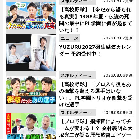
スポルティーバ
2026.08.07更新
動画
【高校野球】【今だから語られ
る真実】1998年夏・伝説の死
闘の最中にPL学園に何が起きて
いた！？
ニュース
2026.08.07更新
YUZURU2027羽生結弦カレン
ダー 予約受付中！
スポルティーバ
2026.08.06更新
動画
【高校野球】「プロ入り後もあ
の衝撃を超える選手はいな
い」。PL学園トリオが衝撃を受
けた選手
スポルティーバ
2026.08.06更新
動画
【プロ野球】指揮官によってチ
ームが変わる！？ 金村義明＆大
塚光二が語る歴代監督エピソー