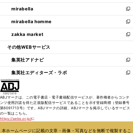
開
ウ
ン
ウ
し
mirabella
く
で
ド
ィ
い
新
開
ウ
ン
ウ
し
mirabella homme
く
で
ド
ィ
い
新
開
ウ
ン
ウ
し
zakka market
く
で
ド
ィ
い
新
開
ウ
ン
ウ
し
その他WEBサービス
く
で
ド
ィ
い
開
ウ
ン
ウ
集英社アドナビ
く
で
ド
ィ
新
開
ウ
ン
し
集英社エディターズ・ラボ
く
で
ド
い
新
開
ウ
ウ
し
く
で
ィ
い
開
ン
ウ
ABJマークは、この電子書店・電子書籍配信サービスが、著作権者からコンテ
く
ド
ィ
ンツ使用許諾を得た正規版配信サービスであることを示す登録商標（登録番号
ウ
ン
第6091713号）です。ABJマークの詳細、ABJマークを掲示しているサービス
で
ド
の一覧はこちら。
開
ウ
https://aebs.or.jp/
新
く
で
し
い
開
本ホームページに記載の文章・画像・写真などを無断で複製するこ