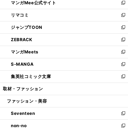
マンガMee公式サイト
く
ド
ィ
い
新
ウ
ン
ウ
し
リマコミ
で
ド
ィ
い
新
開
ウ
ン
ウ
し
ジャンプTOON
く
で
ド
ィ
い
新
開
ウ
ン
ウ
し
ZEBRACK
く
で
ド
ィ
い
新
開
ウ
ン
ウ
し
マンガMeets
く
で
ド
ィ
い
新
開
ウ
ン
ウ
し
S-MANGA
く
で
ド
ィ
い
新
開
ウ
ン
ウ
し
集英社コミック文庫
く
で
ド
ィ
い
新
開
ウ
ン
ウ
し
取材・ファッション
く
で
ド
ィ
い
開
ウ
ン
ウ
ファッション・美容
く
で
ド
ィ
開
ウ
ン
Seventeen
く
で
ド
新
開
ウ
し
non-no
く
で
い
新