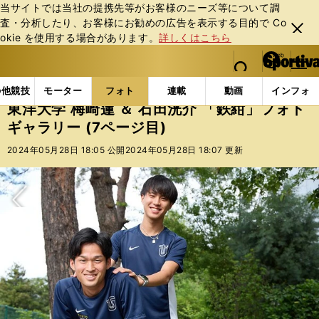
当サイトでは当社の提携先等がお客様のニーズ等について調
査・分析したり、お客様にお勧めの広告を表⽰する⽬的で Co
閉じ
okie を使⽤する場合があります。
詳しくはこちら
る
マイペ
web Sportiva (webスポルティーバ)
検索
メニュ
we
ー
フォトギャラリー
コラムフォト
東洋大学 梅崎蓮 ＆
b
ジ
の他競技
モーター
フォト
連載
動画
インフォ
ス
東洋大学 梅崎蓮 ＆ 石田洸介 「鉄紺」フォト
ポ
ギャラリー (7ページ目)
ル
テ
2024年05月28日 18:05 公開
2024年05月28日 18:07 更新
ィ
ー
バ
次へ