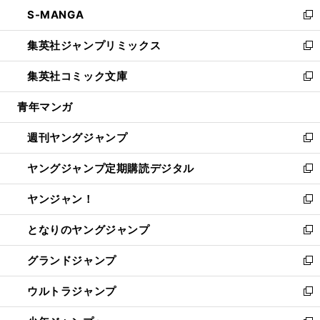
ン
ウ
し
S-MANGA
く
で
ド
ィ
い
新
開
ウ
ン
ウ
し
集英社ジャンプリミックス
く
で
ド
ィ
い
新
開
ウ
ン
ウ
し
集英社コミック文庫
く
で
ド
ィ
い
新
開
ウ
ン
ウ
し
青年マンガ
く
で
ド
ィ
い
開
ウ
ン
ウ
週刊ヤングジャンプ
く
で
ド
ィ
新
開
ウ
ン
し
ヤングジャンプ定期購読デジタル
く
で
ド
い
新
開
ウ
ウ
し
ヤンジャン！
く
で
ィ
い
新
開
ン
ウ
し
となりのヤングジャンプ
く
ド
ィ
い
新
ウ
ン
ウ
し
グランドジャンプ
で
ド
ィ
い
新
開
ウ
ン
ウ
し
ウルトラジャンプ
く
で
ド
ィ
い
新
開
ウ
ン
ウ
し