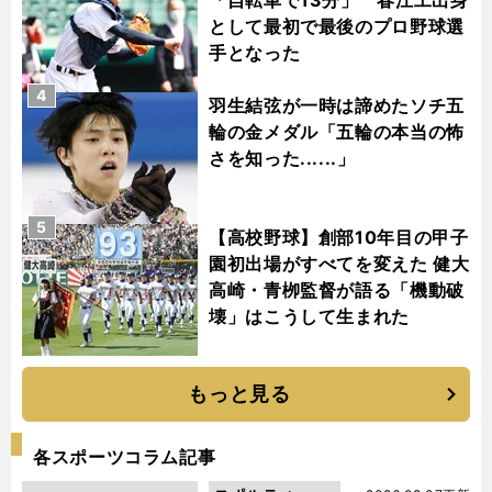
として最初で最後のプロ野球選
手となった
4
羽生結弦が一時は諦めたソチ五
輪の金メダル「五輪の本当の怖
さを知った......」
5
【高校野球】創部10年目の甲子
園初出場がすべてを変えた 健大
高崎・青栁監督が語る「機動破
壊」はこうして生まれた
もっと見る
各スポーツコラム記事