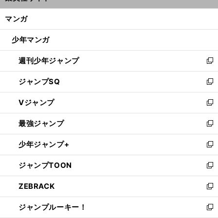
開
ン
く/
マンガ
ド
閉
ウ
じ
少年マンガ
で
る
開
週刊少年ジャンプ
く
新
し
ジャンプSQ
い
新
ウ
し
Vジャンプ
ィ
い
新
ン
ウ
し
最強ジャンプ
ド
ィ
い
新
ウ
ン
ウ
し
少年ジャンプ+
で
ド
ィ
い
新
開
ウ
ン
ウ
し
ジャンプTOON
く
で
ド
ィ
い
新
開
ウ
ン
ウ
し
ZEBRACK
く
で
ド
ィ
い
新
開
ウ
ン
ウ
し
ジャンプルーキー！
く
で
ド
ィ
い
新
開
ウ