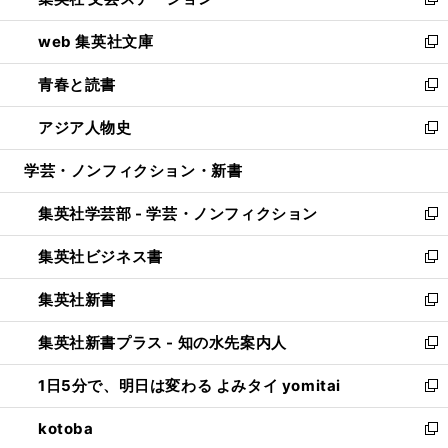
ィ
い
新
ン
ウ
し
web 集英社文庫
ド
ィ
い
新
ウ
ン
ウ
し
青春と読書
で
ド
ィ
い
新
開
ウ
ン
ウ
し
アジア人物史
く
で
ド
ィ
い
新
開
ウ
ン
ウ
し
学芸・ノンフィクション・新書
く
で
ド
ィ
い
開
ウ
ン
ウ
集英社学芸部 - 学芸・ノンフィクション
く
で
ド
ィ
新
開
ウ
ン
し
集英社ビジネス書
く
で
ド
い
新
開
ウ
ウ
し
集英社新書
く
で
ィ
い
新
開
ン
ウ
し
集英社新書プラス - 知の水先案内人
く
ド
ィ
い
新
ウ
ン
ウ
し
1日5分で、明日は変わる よみタイ yomitai
で
ド
ィ
い
新
開
ウ
ン
ウ
し
kotoba
く
で
ド
ィ
い
新