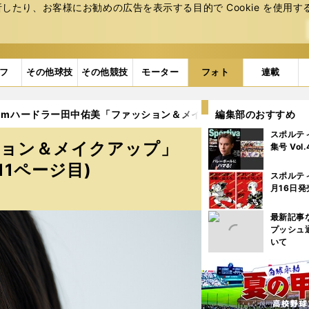
たり、お客様にお勧めの広告を表⽰する⽬的で Cookie を使⽤す
フ
その他球技
その他競技
モーター
フォト
連載
0mハードラー田中佑美「ファッション＆メイクアップ」ビューティpho
編集部のおすすめ
スポルテ
ション＆メイクアップ」
集号 Vol
11ページ目)
スポルテ
月16日発
最新記事
プッシュ
いて