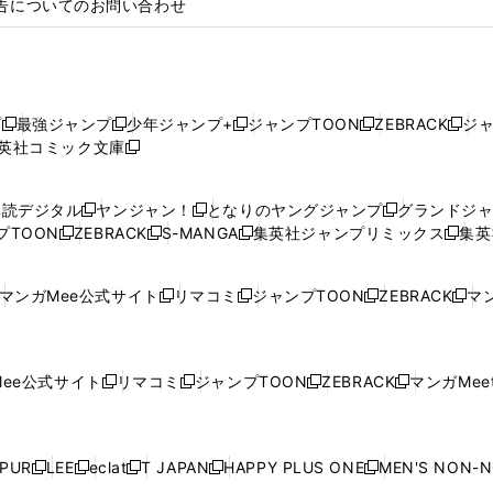
告についてのお問い合わせ
プ
最強ジャンプ
少年ジャンプ+
ジャンプTOON
ZEBRACK
ジ
新
新
新
新
新
英社コミック文庫
し
新
し
し
し
し
い
い
し
い
い
い
ウ
ウ
い
ウ
ウ
ウ
購読デジタル
ヤンジャン！
となりのヤングジャンプ
グランドジ
新
新
新
ィ
ィ
ウ
ィ
ィ
ィ
プTOON
ZEBRACK
S-MANGA
集英社ジャンプリミックス
集英
新
し
新
し
新
し
新
ン
ン
ィ
ン
ン
ン
し
い
し
い
し
い
し
ド
ド
ン
ド
ド
ド
い
ウ
い
ウ
い
ウ
い
ウ
ウ
ド
ウ
ウ
ウ
マンガMee公式サイト
リマコミ
ジャンプTOON
ZEBRACK
マン
新
新
新
新
ウ
ィ
ウ
ィ
ウ
ィ
ウ
で
で
ウ
で
で
で
し
し
し
し
し
ィ
ン
ィ
ン
ィ
ン
ィ
開
開
で
開
開
開
い
い
い
い
い
ン
ド
ン
ド
ン
ド
ン
く
く
開
く
く
く
ウ
ウ
ウ
ウ
ウ
ド
ウ
ド
ウ
ド
ウ
ド
ee公式サイト
リマコミ
ジャンプTOON
ZEBRACK
マンガMeet
く
新
新
新
新
ィ
ィ
ィ
ィ
ィ
ウ
で
ウ
で
ウ
で
ウ
し
し
し
し
ン
ン
ン
ン
ン
で
開
で
開
で
開
で
い
い
い
い
ド
ド
ド
ド
ド
開
く
開
く
開
く
開
ウ
ウ
ウ
ウ
ウ
ウ
ウ
ウ
ウ
PUR
LEE
eclat
T JAPAN
HAPPY PLUS ONE
MEN'S NON-
く
く
く
く
新
新
新
新
新
ィ
ィ
ィ
ィ
で
で
で
で
で