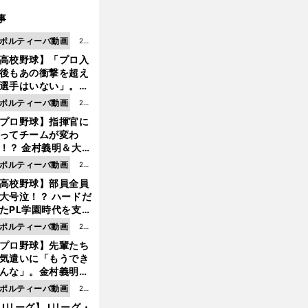
事
ポルティーバ動画
202
高校野球】「プロ入
6.0
後もあの衝撃を超え
8.0
選手はいない」。PL
6更
園トリオが衝撃を受
ポルティーバ動画
202
新
た選手
プロ野球】指揮官に
6.0
ってチームが変わ
8.0
！？ 金村義明＆大塚
6更
二が語る歴代監督エ
ポルティーバ動画
202
新
ソード
高校野球】部員全員
6.0
大号泣！？ ハードだ
8.0
たPL学園時代を支え
6更
ものとは
ポルティーバ動画
202
新
プロ野球】先輩たち
6.0
気遣いに「もうでき
8.0
んな」。金村義明＆
6更
塚光二が明かす引退
ポルティーバ動画
202
新
ピソード！
Jリーグ】Jリーグ・
6.0