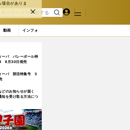
る場合がありま
マイペ
閉じ
検索
メニュ
ー
る
す
ジ
る
動画
インフォ
to＆競技プレー写真 (11ページ目)
ィーバ バレーボール特
.4 6月30日発売
ィーバ 部活特集号 3
売
などのお知らせが届く
通知を受け取る方法につ