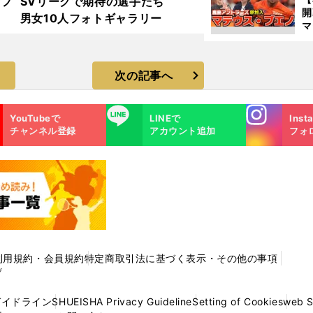
着フ
SVリーグで期待の選手たち
男女10人フォトギャラリー
マ
島
歳
次の記事へ
Instagra
LINE
YouTubeで
LINEで
Inst
m
チャンネル登録
アカウント追加
フォ
利用規約・会員規約
特定商取引法に基づく表示・その他の事項
プ
ガイドライン
SHUEISHA Privacy Guideline
Setting of Cookies
web 