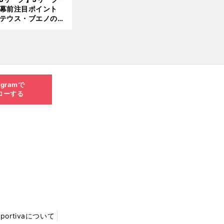
開幕前注目ポイント
8.0
テウス・ブエノの鹿
5更
移籍！ 恐るべし15
新
磯部怜夢！
agramで
ローする
Sportivaについて