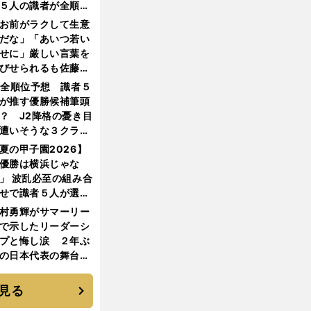
５人の識者が全順位
大胆予想
お前がラクして生意
だな」「あいつ若い
せに」厳しい言葉を
びせられるも佐藤慎
郎が貫いた誇りとフ
1全順位予想 識者５
ンへの思い
が推す優勝候補筆頭
？ J2降格の憂き目
遭いそうな３クラブ
は？
夏の甲子園2026】
優勝は横浜じゃな
」 波乱必至の組み合
せで識者５人が選ん
優勝校はここだ！
村勇輝がサマーリー
で示したリーダーシ
プと悔し涙 ２年ぶ
の日本代表の舞台を
に３年目のNBA挑戦
続く
見る