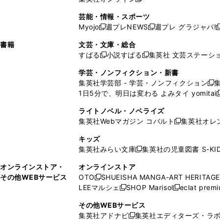
し
新
し
し
し
ン
ィ
ン
ン
開
で
開
で
い
し
い
い
い
ド
ン
ド
ド
芸能・情報・スポーツ
く
開
く
開
ウ
い
ウ
ウ
ウ
ウ
ド
ウ
ウ
Myojo
週プレNEWS
週プレ グラジャパ!
く
く
新
新
新
ィ
ウ
ィ
ィ
ィ
で
ウ
で
で
し
し
ン
ィ
ン
ン
ン
書籍
文芸・文庫・総合
開
で
開
開
い
い
ド
ン
ド
ド
ド
すばる
小説すばる
集英社 文芸ステーシ
く
開
く
く
新
新
ウ
ウ
ウ
ド
ウ
ウ
ウ
く
し
し
ィ
ィ
学芸・ノンフィクション・新書
で
ウ
で
で
で
い
い
ン
ン
集英社学芸部 - 学芸・ノンフィクション
開
で
開
開
開
新
ウ
ウ
ド
ド
1日5分で、明日は変わる よみタイ yomitai
く
開
く
く
く
し
新
ィ
ィ
ウ
ウ
く
い
ン
ン
ライトノベル・ノベライズ
で
で
ウ
ド
ド
集英社Webマガジン コバルト
集英社オレ
開
開
新
ィ
ウ
ウ
く
く
し
ン
キッズ
で
で
い
ド
集英社みらい文庫
集英社の児童図書 S-KID
開
開
新
ウ
ウ
く
く
し
ィ
オンラインストア・
オンラインストア
で
い
ン
その他WEBサービス
OTO
SHUEISHA MANGA-ART HERITAGE
開
新
ウ
ド
LEEマルシェ
SHOP Marisol
eclat prem
く
し
新
新
ィ
ウ
い
し
し
ン
その他WEBサービス
で
ウ
い
い
ド
集英社アドナビ
集英社エディターズ・ラ
開
新