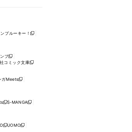
ャンプルーキー！
新
し
い
ウ
ャンプ
新
ィ
社コミック文庫
し
新
ン
い
し
ド
ウ
い
ウ
ガMeets
新
ィ
ウ
で
し
ン
ィ
開
い
ド
ン
く
ウ
ウ
ド
s
S-MANGA
新
新
ィ
で
ウ
し
し
ン
開
で
い
い
ド
く
開
ウ
ウ
ウ
NO
UOMO
く
新
新
ィ
ィ
で