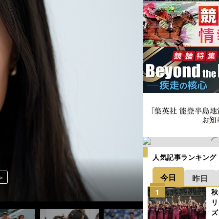
人気記事ランキング
今日
＞
＞
＞
＞
＞
＞
＞
＞
＞
＞
＞
＞
＞
＞
＞
＞
昨日
秋
1
リ
ズ