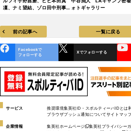
ルフィ宇野昌磨、ビビ本田真
中谷潤人 LAキャンプ密
凜、ナミ望結、ゾロ田中刑事...
ォトギャラリー
『ワンピース・オン・アイス』
2024・フォトギャラリー
前の記事へ
一覧に戻る
ebo
X
YouTube
Facebookで
Xでフォローする
ok
フォローする
サービス
推奨環境
集英社ID・スポルティーバIDとは
ブラウザプッシュ通知について
サイトマッ
企業情報
集英社ホームページ
集英社プライバシー
新