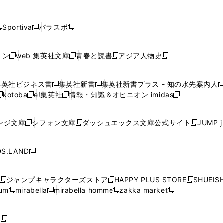
し
し
し
し
し
ン
ン
ン
ン
開
開
開
開
開
い
い
い
い
い
ド
ド
ド
ド
く
く
く
く
く
ウ
ウ
ウ
ウ
ウ
ウ
ウ
ウ
ウ
Sportiva
パラスポ
新
新
ィ
ィ
ィ
ィ
ィ
で
で
で
で
し
し
し
ン
ン
ン
ン
ン
開
開
開
開
い
い
い
ド
ド
ド
ド
ド
ョン
web 集英社文庫
青春と読書
アジア人物史
く
く
く
く
新
新
新
新
ウ
ウ
ウ
ウ
ウ
ウ
ウ
ウ
し
し
し
し
ィ
ィ
ィ
で
で
で
で
で
い
い
い
い
ン
ン
ン
集英社ビジネス書
集英社新書
集英社新書プラス - 知の水先案内人
開
開
開
開
開
新
新
新
ウ
ウ
ウ
ウ
ド
ド
ド
kotoba
e!集英社
情報・知識＆オピニオン imidas
く
く
く
く
く
新
し
新
し
新
ィ
ィ
ィ
ィ
ウ
ウ
ウ
し
し
い
し
い
し
ン
ン
ン
ン
で
で
で
い
い
ウ
い
ウ
い
ド
ド
ド
ド
ンジ文庫
シフォン文庫
ダッシュエックス文庫公式サイト
JUMP 
開
開
開
新
新
新
ウ
ウ
ィ
ウ
ィ
ウ
ウ
ウ
ウ
ウ
く
く
く
し
し
し
ィ
ィ
ン
ィ
ン
ィ
で
で
で
で
い
い
い
ン
ン
ド
ン
ド
ン
S.LAND
開
開
開
開
新
ウ
ウ
ウ
ド
ド
ウ
ド
ウ
ド
く
く
く
く
し
ィ
ィ
ィ
ウ
ウ
で
ウ
で
ウ
い
ン
ン
ン
ジャンプキャラクターズストア
HAPPY PLUS STORE
SHUEIS
で
で
開
で
開
で
新
新
新
ウ
ド
ド
ド
ium
mirabella
mirabella homme
zakka market
開
開
く
開
く
開
し
新
新
新
し
新
し
ィ
ウ
ウ
ウ
く
く
く
く
い
し
し
い
し
し
い
ン
で
で
で
ウ
い
い
ウ
い
い
ウ
ド
ボ
開
開
開
新