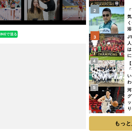
を
「
2
気
く
浴
LINEで送る
太
J
3
ァ
人
は
に
4
と
【
「
い
わ
5
だ
河
グ
ッ
り
糧
は
もっと