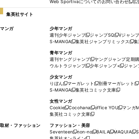
Web Sportivaについてのお問い合わせ
広
し
新
い
し
集英社サイト
ウ
い
ィ
ウ
マンガ
少年マンガ
ン
ィ
週刊少年ジャンプ
ジャンプSQ
Vジャン
ド
ン
新
新
S-MANGA
集英社ジャンプリミックス
集
ウ
ド
新
し
し
新
で
ウ
し
い
い
し
青年マンガ
開
で
い
ウ
ウ
い
週刊ヤングジャンプ
ヤングジャンプ定期
新
く
開
ウ
ィ
ィ
ウ
ウルトラジャンプ
少年ジャンプ+
ジャン
新
し
新
く
ィ
ン
ン
ィ
し
い
し
ン
ド
ド
ン
少女マンガ
い
ウ
い
ド
ウ
ウ
ド
りぼん
マーガレット
別冊マーガレット
新
新
新
ウ
ィ
ウ
ウ
で
で
ウ
S-MANGA
集英社コミック文庫
し
新
し
新
ィ
ン
ィ
で
開
開
で
い
し
い
し
ン
ド
ン
女性マンガ
開
く
く
開
ウ
い
ウ
い
ド
ウ
ド
Cookie
Cocohana
office YOU
マンガM
く
く
新
新
新
ィ
ウ
ィ
ウ
ウ
で
ウ
集英社コミック文庫
し
新
し
し
ン
ィ
ン
ィ
で
開
で
い
し
い
い
ド
ン
ド
ン
取材・ファッション
ファッション・美容
開
く
開
ウ
い
ウ
ウ
ウ
ド
ウ
ド
Seventeen
non-no
BAILA
MAQUIA
S
く
く
新
新
新
新
ィ
ウ
ィ
ィ
で
ウ
で
ウ
集英社オンライン