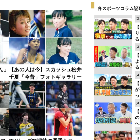
各スポーツコラム記
ス
【
り
る
学
ス
け
【
よ
る
ん」
【あの人は今】スカッシュ松井
光
ス
千夏「今昔」フォトギャラリー
ピ
【
が
っ
た
ス
【
の
へ
大
ス
エ
【