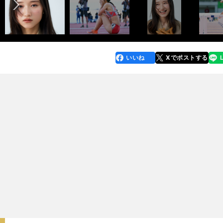
いいね
Xでポストする
line
faceboo
x
k