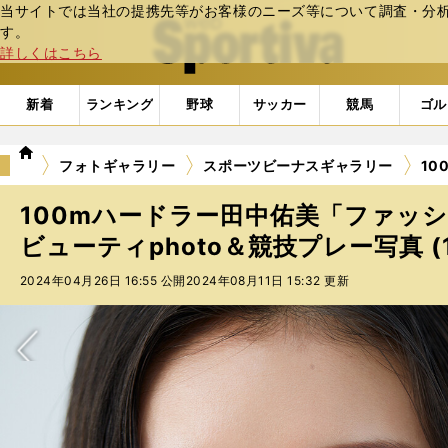
当サイトでは当社の提携先等がお客様のニーズ等について調査・分析し
web Sportiva (webスポルティーバ)
す。
詳しくはこちら
新着
ランキング
野球
サッカー
競馬
ゴル
we
フォトギャラリー
スポーツビーナスギャラリー
10
b
ス
100mハードラー田中佑美「ファッ
ポ
ル
ビューティphoto＆競技プレー写真 (
テ
2024年04月26日 16:55 公開
2024年08月11日 15:32 更新
ィ
ー
バ
次へ