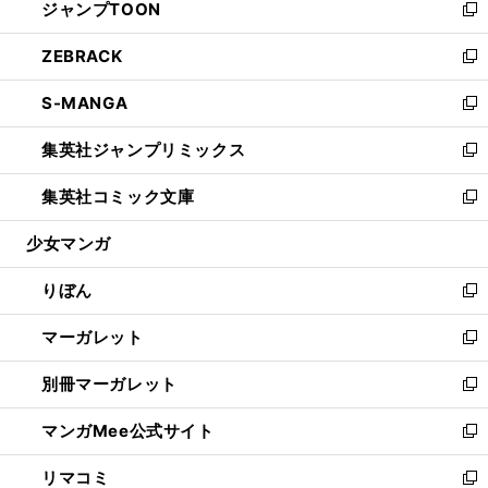
ジャンプTOON
く
で
ド
ィ
い
新
開
ウ
ン
ウ
し
ZEBRACK
く
で
ド
ィ
い
新
開
ウ
ン
ウ
し
S-MANGA
く
で
ド
ィ
い
新
開
ウ
ン
ウ
し
集英社ジャンプリミックス
く
で
ド
ィ
い
新
開
ウ
ン
ウ
し
集英社コミック文庫
く
で
ド
ィ
い
新
開
ウ
ン
ウ
し
少女マンガ
く
で
ド
ィ
い
開
ウ
ン
ウ
りぼん
く
で
ド
ィ
新
開
ウ
ン
し
マーガレット
く
で
ド
い
新
開
ウ
ウ
し
別冊マーガレット
く
で
ィ
い
新
開
ン
ウ
し
マンガMee公式サイト
く
ド
ィ
い
新
ウ
ン
ウ
し
リマコミ
で
ド
ィ
い
新