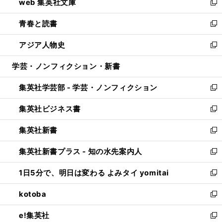
web 集英社文庫
ド
ィ
い
新
ウ
ン
ウ
し
青春と読書
で
ド
ィ
い
新
開
ウ
ン
ウ
し
アジア人物史
く
で
ド
ィ
い
新
開
ウ
ン
ウ
し
学芸・ノンフィクション・新書
く
で
ド
ィ
い
開
ウ
ン
ウ
集英社学芸部 - 学芸・ノンフィクション
く
で
ド
ィ
新
開
ウ
ン
し
集英社ビジネス書
く
で
ド
い
新
開
ウ
ウ
し
集英社新書
く
で
ィ
い
新
開
ン
ウ
し
集英社新書プラス - 知の水先案内人
く
ド
ィ
い
新
ウ
ン
ウ
し
1日5分で、明日は変わる よみタイ yomitai
で
ド
ィ
い
新
開
ウ
ン
ウ
し
kotoba
く
で
ド
ィ
い
新
開
ウ
ン
ウ
し
e!集英社
く
で
ド
ィ
い
新