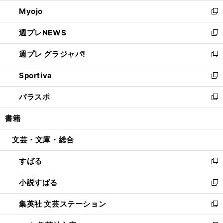
開
ウ
ン
ウ
Myojo
く
で
ド
ィ
新
開
ウ
ン
し
週プレNEWS
く
で
ド
い
新
開
ウ
ウ
し
週プレ グラジャパ!
く
で
ィ
い
新
開
ン
ウ
し
Sportiva
く
ド
ィ
い
新
ウ
ン
ウ
し
パラスポ
で
ド
ィ
い
新
開
ウ
ン
ウ
し
書籍
く
で
ド
ィ
い
開
ウ
ン
ウ
文芸・文庫・総合
く
で
ド
ィ
開
ウ
ン
すばる
く
で
ド
新
開
ウ
し
小説すばる
く
で
い
新
開
ウ
し
集英社 文芸ステーション
く
ィ
い
新
ン
ウ
し