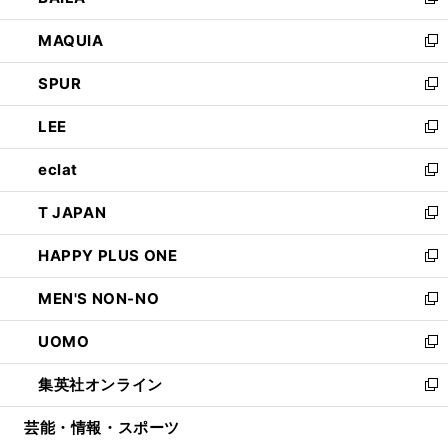
い
新
ン
ウ
し
MAQUIA
ド
ィ
い
新
ウ
ン
ウ
し
SPUR
で
ド
ィ
い
新
開
ウ
ン
ウ
し
LEE
く
で
ド
ィ
い
新
開
ウ
ン
ウ
し
eclat
く
で
ド
ィ
い
新
開
ウ
ン
ウ
し
T JAPAN
く
で
ド
ィ
い
新
開
ウ
ン
ウ
し
HAPPY PLUS ONE
く
で
ド
ィ
い
新
開
ウ
ン
ウ
し
MEN'S NON-NO
く
で
ド
ィ
い
新
開
ウ
ン
ウ
し
UOMO
く
で
ド
ィ
い
新
開
ウ
ン
ウ
し
集英社オンライン
く
で
ド
ィ
い
新
開
ウ
ン
ウ
し
芸能・情報・スポーツ
く
で
ド
ィ
い