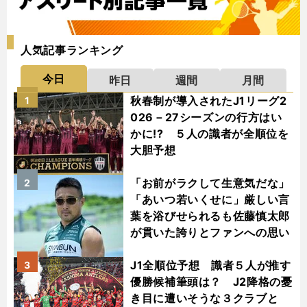
人気記事ランキング
今日
昨日
週間
月間
秋春制が導入されたJ1リーグ2
1
026－27シーズンの行方はい
かに!? ５人の識者が全順位を
大胆予想
「お前がラクして生意気だな」
2
「あいつ若いくせに」厳しい言
葉を浴びせられるも佐藤慎太郎
が貫いた誇りとファンへの思い
J1全順位予想 識者５人が推す
3
優勝候補筆頭は？ J2降格の憂
き目に遭いそうな３クラブと