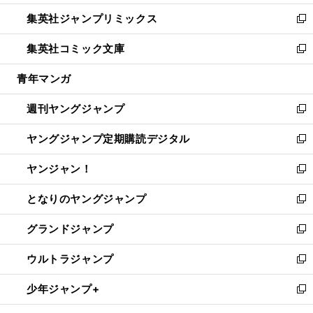
開
ウ
ン
ウ
し
集英社ジャンプリミックス
く
で
ド
ィ
い
新
開
ウ
ン
ウ
し
集英社コミック文庫
く
で
ド
ィ
い
新
開
ウ
ン
ウ
し
青年マンガ
く
で
ド
ィ
い
開
ウ
ン
ウ
週刊ヤングジャンプ
く
で
ド
ィ
新
開
ウ
ン
し
ヤングジャンプ定期購読デジタル
く
で
ド
い
新
開
ウ
ウ
し
ヤンジャン！
く
で
ィ
い
新
開
ン
ウ
し
となりのヤングジャンプ
く
ド
ィ
い
新
ウ
ン
ウ
し
グランドジャンプ
で
ド
ィ
い
新
開
ウ
ン
ウ
し
ウルトラジャンプ
く
で
ド
ィ
い
新
開
ウ
ン
ウ
し
少年ジャンプ+
く
で
ド
ィ
い
新
開
ウ
ン
ウ
し