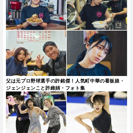
父は元プロ野球選手の許銘傑！人気町中華の看板娘・
ジェンジェンこと許維娟・フォト集