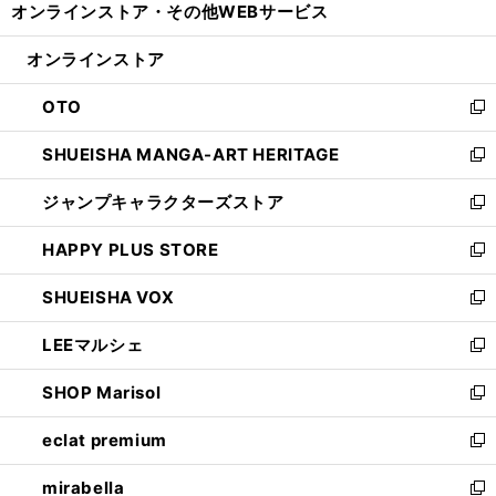
オンラインストア・
その他WEBサービス
く
で
ィ
い
開
ン
ウ
オンラインストア
く
ド
ィ
ウ
ン
OTO
で
ド
新
開
ウ
し
SHUEISHA MANGA-ART HERITAGE
く
で
い
新
開
ウ
し
ジャンプキャラクターズストア
く
ィ
い
新
ン
ウ
し
HAPPY PLUS STORE
ド
ィ
い
新
ウ
ン
ウ
し
SHUEISHA VOX
で
ド
ィ
い
新
開
ウ
ン
ウ
し
LEEマルシェ
く
で
ド
ィ
い
新
開
ウ
ン
ウ
し
SHOP Marisol
く
で
ド
ィ
い
新
開
ウ
ン
ウ
し
eclat premium
く
で
ド
ィ
い
新
開
ウ
ン
ウ
し
mirabella
く
で
ド
ィ
い
新