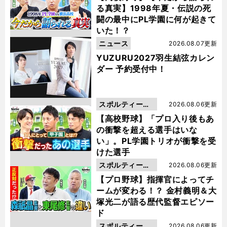
る真実】1998年夏・伝説の死
闘の最中にPL学園に何が起きて
いた！？
ニュース
2026.08.07更新
YUZURU2027羽生結弦カレン
ダー 予約受付中！
スポルティーバ
2026.08.06更新
動画
【高校野球】「プロ入り後もあ
の衝撃を超える選手はいな
い」。PL学園トリオが衝撃を受
けた選手
スポルティーバ
2026.08.06更新
動画
【プロ野球】指揮官によってチ
ームが変わる！？ 金村義明＆大
塚光二が語る歴代監督エピソー
ド
スポルティーバ
2026.08.06更新