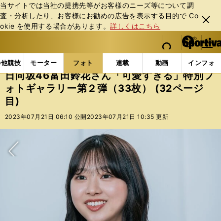
当サイトでは当社の提携先等がお客様のニーズ等について調
査・分析したり、お客様にお勧めの広告を表⽰する⽬的で Co
閉じ
okie を使⽤する場合があります。
詳しくはこちら
る
マイペ
web Sportiva (webスポルティーバ)
検索
メニュ
we
ー
フォトギャラリー
スポーツビーナスギャラリー
日向
b
ジ
の他競技
モーター
フォト
連載
動画
インフォ
ス
日向坂46富田鈴花さん「可愛すぎる」特別フ
ポ
ォトギャラリー第２弾（33枚） (32ページ
ル
目)
テ
ィ
2023年07月21日 06:10 公開
2023年07月21日 10:35 更新
ー
バ
次へ