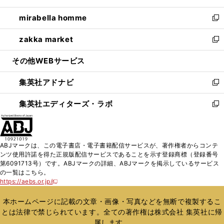
開
ウ
ン
ウ
し
mirabella homme
く
で
ド
ィ
い
新
開
ウ
ン
ウ
し
zakka market
く
で
ド
ィ
い
新
開
ウ
ン
ウ
し
その他WEBサービス
く
で
ド
ィ
い
開
ウ
ン
ウ
集英社アドナビ
く
で
ド
ィ
新
開
ウ
ン
し
集英社エディターズ・ラボ
く
で
ド
い
新
開
ウ
ウ
し
く
で
ィ
い
開
ン
ウ
ABJマークは、この電子書店・電子書籍配信サービスが、著作権者からコンテ
く
ド
ィ
ンツ使用許諾を得た正規版配信サービスであることを示す登録商標（登録番号
ウ
ン
第6091713号）です。ABJマークの詳細、ABJマークを掲示しているサービス
で
ド
の一覧はこちら。
開
ウ
https://aebs.or.jp/
新
く
で
し
い
開
本ホームページに記載の文章・画像・写真などを無断で複製するこ
ウ
く
とは法律で禁じられています。全ての著作権は株式会社 集英社に帰
ィ
属します。
ン