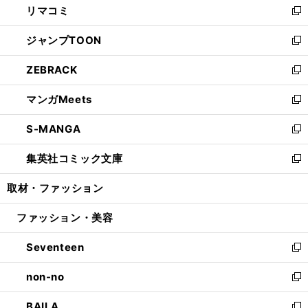
リマコミ
で
ド
ィ
い
新
開
ウ
ン
ウ
し
ジャンプTOON
く
で
ド
ィ
い
新
開
ウ
ン
ウ
し
ZEBRACK
く
で
ド
ィ
い
新
開
ウ
ン
ウ
し
マンガMeets
く
で
ド
ィ
い
新
開
ウ
ン
ウ
し
S-MANGA
く
で
ド
ィ
い
新
開
ウ
ン
ウ
し
集英社コミック文庫
く
で
ド
ィ
い
新
開
ウ
ン
ウ
し
取材・ファッション
く
で
ド
ィ
い
開
ウ
ン
ウ
ファッション・美容
く
で
ド
ィ
開
ウ
ン
Seventeen
く
で
ド
新
開
ウ
し
non-no
く
で
い
新
開
ウ
し
BAILA
く
ィ