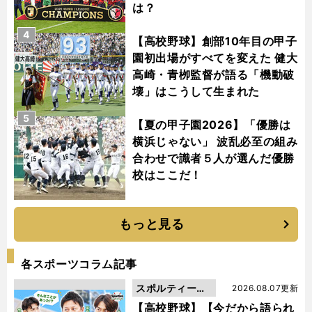
は？
4
【高校野球】創部10年目の甲子
園初出場がすべてを変えた 健大
高崎・青栁監督が語る「機動破
壊」はこうして生まれた
5
【夏の甲子園2026】「優勝は
横浜じゃない」 波乱必至の組み
合わせで識者５人が選んだ優勝
校はここだ！
もっと見る
各スポーツコラム記事
スポルティーバ
2026.08.07更新
動画
【高校野球】【今だから語られ