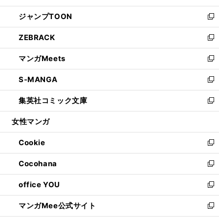
開
ウ
ン
ウ
し
ジャンプTOON
く
で
ド
ィ
い
新
開
ウ
ン
ウ
し
ZEBRACK
く
で
ド
ィ
い
新
開
ウ
ン
ウ
し
マンガMeets
く
で
ド
ィ
い
新
開
ウ
ン
ウ
し
S-MANGA
く
で
ド
ィ
い
新
開
ウ
ン
ウ
し
集英社コミック文庫
く
で
ド
ィ
い
新
開
ウ
ン
ウ
し
女性マンガ
く
で
ド
ィ
い
開
ウ
ン
ウ
Cookie
く
で
ド
ィ
新
開
ウ
ン
し
Cocohana
く
で
ド
い
新
開
ウ
ウ
し
office YOU
く
で
ィ
い
新
開
ン
ウ
し
マンガMee公式サイト
く
ド
ィ
い
新
ウ
ン
ウ
し