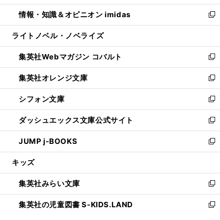
開
ウ
ン
ウ
し
情報・知識＆オピニオン imidas
く
で
ド
ィ
い
新
開
ウ
ン
ウ
し
ライトノベル・ノベライズ
く
で
ド
ィ
い
開
ウ
ン
ウ
集英社Webマガジン コバルト
く
で
ド
ィ
新
開
ウ
ン
し
集英社オレンジ文庫
く
で
ド
い
新
開
ウ
ウ
し
シフォン文庫
く
で
ィ
い
新
開
ン
ウ
し
ダッシュエックス文庫公式サイト
く
ド
ィ
い
新
ウ
ン
ウ
し
JUMP j-BOOKS
で
ド
ィ
い
新
開
ウ
ン
ウ
し
キッズ
く
で
ド
ィ
い
開
ウ
ン
ウ
集英社みらい文庫
く
で
ド
ィ
新
開
ウ
ン
し
集英社の児童図書 S-KIDS.LAND
く
で
ド
い
新
開
ウ
ウ
し