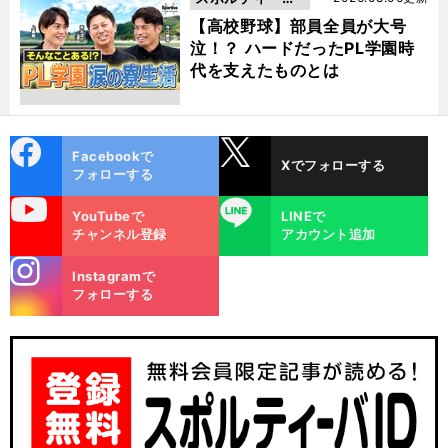
動画
【高校野球】部員全員が大号
泣！？ ハードだったPL学園時
代を支えたものとは
cebo
X
Facebookで
Xでフォローする
ok
フォローする
uTube
LINE
YouTubeで
LINEで
チャンネル登録
アカウント追加
stagra
Instagramで
m
フォローする