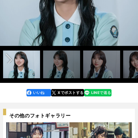
photo by Sano Miki
前編「日向坂46富田鈴花はスーパーフォーミュラの魅力にどハマり中！
「サーキットへ行くのが月に一回のご褒美」＞＞
後編「日向坂46富田鈴花のモータースポーツマニアっぷりがすごい…「ド
前へ
ライバー全員の無線の声も聴いています！」＞＞
いいね
Xでポストする
LINEで送る
line
faceboo
x
k
その他のフォトギャラリー