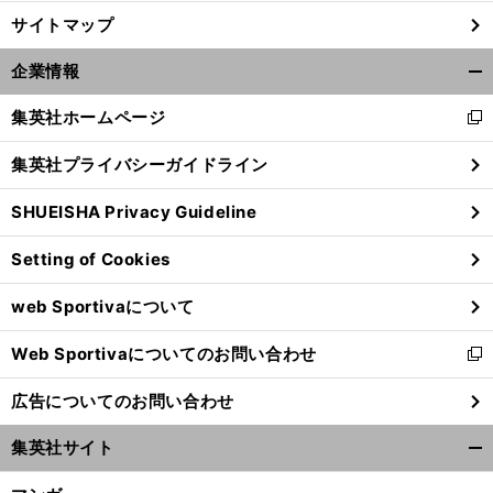
サイトマップ
企業情報
開
く/
集英社ホームページ
新
閉
し
じ
集英社プライバシーガイドライン
い
る
ウ
SHUEISHA Privacy Guideline
ィ
ン
Setting of Cookies
ド
ウ
web Sportivaについて
で
開
Web Sportivaについてのお問い合わせ
く
新
し
広告についてのお問い合わせ
い
ウ
集英社サイト
ィ
開
ン
く/