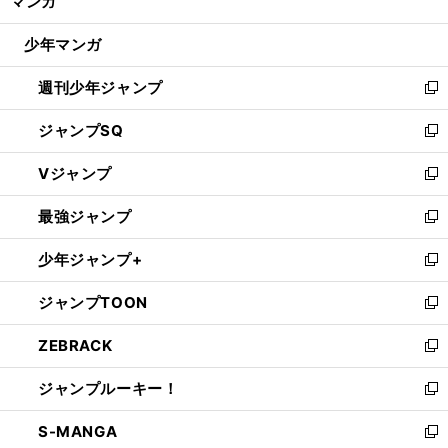
マンガ
ド
閉
ウ
じ
少年マンガ
で
る
開
週刊少年ジャンプ
く
新
し
ジャンプSQ
い
新
ウ
し
Vジャンプ
ィ
い
新
ン
ウ
し
最強ジャンプ
ド
ィ
い
新
ウ
ン
ウ
し
少年ジャンプ+
で
ド
ィ
い
新
開
ウ
ン
ウ
し
ジャンプTOON
く
で
ド
ィ
い
新
開
ウ
ン
ウ
し
ZEBRACK
く
で
ド
ィ
い
新
開
ウ
ン
ウ
し
ジャンプルーキー！
く
で
ド
ィ
い
新
開
ウ
ン
ウ
し
S-MANGA
く
で
ド
ィ
い
新