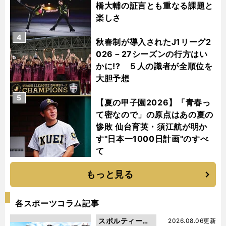
橋大輔の証言とも重なる課題と
楽しさ
4
秋春制が導入されたJ1リーグ2
026－27シーズンの行方はい
かに!? ５人の識者が全順位を
大胆予想
5
【夏の甲子園2026】「青春っ
て密なので」の原点はあの夏の
惨敗 仙台育英・須江航が明か
す"日本一1000日計画"のすべ
て
もっと見る
各スポーツコラム記事
スポルティーバ
2026.08.06更新