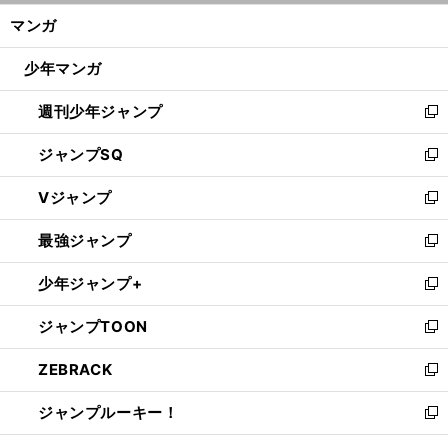
ン
く/
マンガ
ド
閉
ウ
じ
少年マンガ
で
る
開
週刊少年ジャンプ
く
新
し
ジャンプSQ
い
新
ウ
し
Vジャンプ
ィ
い
新
ン
ウ
し
最強ジャンプ
ド
ィ
い
新
ウ
ン
ウ
し
少年ジャンプ+
で
ド
ィ
い
新
開
ウ
ン
ウ
し
ジャンプTOON
く
で
ド
ィ
い
新
開
ウ
ン
ウ
し
ZEBRACK
く
で
ド
ィ
い
新
開
ウ
ン
ウ
し
ジャンプルーキー！
く
で
ド
ィ
い
新
開
ウ
ン
ウ
し