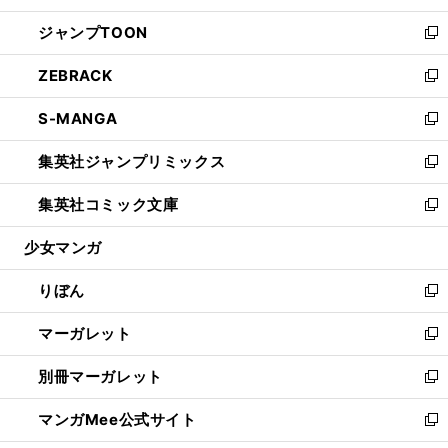
開
ウ
ン
ウ
し
ジャンプTOON
く
で
ド
ィ
い
新
開
ウ
ン
ウ
し
ZEBRACK
く
で
ド
ィ
い
新
開
ウ
ン
ウ
し
S-MANGA
く
で
ド
ィ
い
新
開
ウ
ン
ウ
し
集英社ジャンプリミックス
く
で
ド
ィ
い
新
開
ウ
ン
ウ
し
集英社コミック文庫
く
で
ド
ィ
い
新
開
ウ
ン
ウ
し
少女マンガ
く
で
ド
ィ
い
開
ウ
ン
ウ
りぼん
く
で
ド
ィ
新
開
ウ
ン
し
マーガレット
く
で
ド
い
新
開
ウ
ウ
し
別冊マーガレット
く
で
ィ
い
新
開
ン
ウ
し
マンガMee公式サイト
く
ド
ィ
い
新
ウ
ン
ウ
し