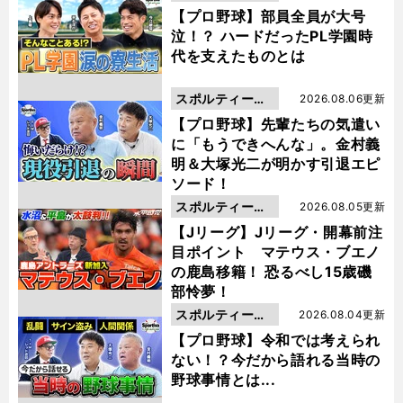
動画
【プロ野球】部員全員が大号
泣！？ ハードだったPL学園時
代を支えたものとは
スポルティーバ
2026.08.06更新
動画
【プロ野球】先輩たちの気遣い
に「もうできへんな」。金村義
明＆大塚光二が明かす引退エピ
ソード！
スポルティーバ
2026.08.05更新
動画
【Jリーグ】Jリーグ・開幕前注
目ポイント マテウス・ブエノ
の鹿島移籍！ 恐るべし15歳磯
部怜夢！
スポルティーバ
2026.08.04更新
動画
【プロ野球】令和では考えられ
ない！？今だから語れる当時の
野球事情とは...