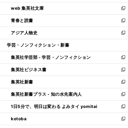
ン
ウ
し
web 集英社文庫
ド
ィ
い
新
ウ
ン
ウ
し
青春と読書
で
ド
ィ
い
新
開
ウ
ン
ウ
し
アジア人物史
く
で
ド
ィ
い
新
開
ウ
ン
ウ
し
学芸・ノンフィクション・新書
く
で
ド
ィ
い
開
ウ
ン
ウ
集英社学芸部 - 学芸・ノンフィクション
く
で
ド
ィ
新
開
ウ
ン
し
集英社ビジネス書
く
で
ド
い
新
開
ウ
ウ
し
集英社新書
く
で
ィ
い
新
開
ン
ウ
し
集英社新書プラス - 知の水先案内人
く
ド
ィ
い
新
ウ
ン
ウ
し
1日5分で、明日は変わる よみタイ yomitai
で
ド
ィ
い
新
開
ウ
ン
ウ
し
kotoba
く
で
ド
ィ
い
新
開
ウ
ン
ウ
し