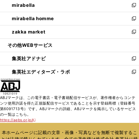
mirabella
く
で
ド
ィ
い
新
開
ウ
ン
ウ
し
mirabella homme
く
で
ド
ィ
い
新
開
ウ
ン
ウ
し
zakka market
く
で
ド
ィ
い
新
開
ウ
ン
ウ
し
その他WEBサービス
く
で
ド
ィ
い
開
ウ
ン
ウ
集英社アドナビ
く
で
ド
ィ
新
開
ウ
ン
し
集英社エディターズ・ラボ
く
で
ド
い
新
開
ウ
ウ
し
く
で
ィ
い
開
ン
ウ
ABJマークは、この電子書店・電子書籍配信サービスが、著作権者からコンテ
く
ド
ィ
ンツ使用許諾を得た正規版配信サービスであることを示す登録商標（登録番号
ウ
ン
第6091713号）です。ABJマークの詳細、ABJマークを掲示しているサービス
で
ド
の一覧はこちら。
開
ウ
https://aebs.or.jp/
新
く
で
し
い
開
本ホームページに記載の文章・画像・写真などを無断で複製するこ
ウ
く
とは法律で禁じられています。全ての著作権は株式会社 集英社に帰