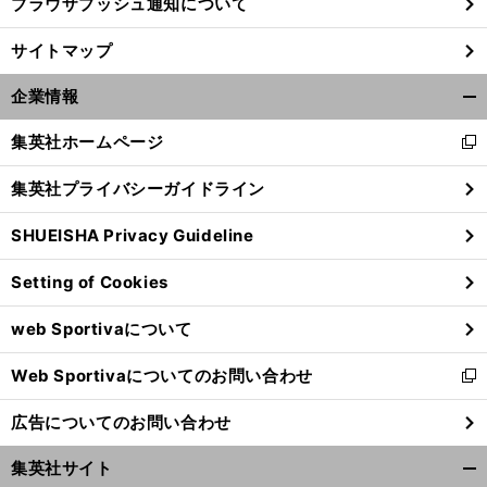
ブラウザプッシュ通知について
サイトマップ
企業情報
開
く/
集英社ホームページ
新
閉
し
じ
集英社プライバシーガイドライン
い
る
ウ
SHUEISHA Privacy Guideline
ィ
ン
Setting of Cookies
ド
ウ
web Sportivaについて
で
開
Web Sportivaについてのお問い合わせ
く
新
し
広告についてのお問い合わせ
い
ウ
集英社サイト
ィ
開