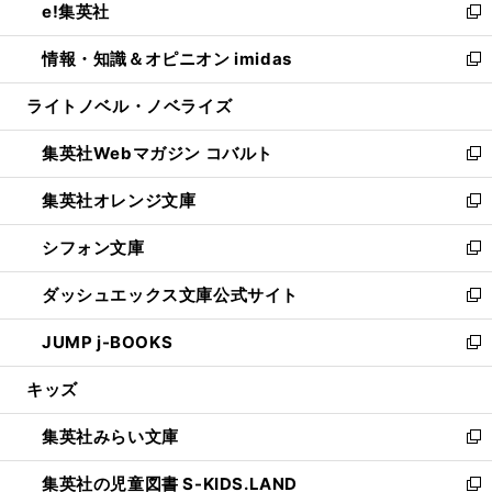
e!集英社
く
で
ド
ィ
い
新
開
ウ
ン
ウ
し
情報・知識＆オピニオン imidas
く
で
ド
ィ
い
新
開
ウ
ン
ウ
し
ライトノベル・ノベライズ
く
で
ド
ィ
い
開
ウ
ン
ウ
集英社Webマガジン コバルト
く
で
ド
ィ
新
開
ウ
ン
し
集英社オレンジ文庫
く
で
ド
い
新
開
ウ
ウ
し
シフォン文庫
く
で
ィ
い
新
開
ン
ウ
し
ダッシュエックス文庫公式サイト
く
ド
ィ
い
新
ウ
ン
ウ
し
JUMP j-BOOKS
で
ド
ィ
い
新
開
ウ
ン
ウ
し
キッズ
く
で
ド
ィ
い
開
ウ
ン
ウ
集英社みらい文庫
く
で
ド
ィ
新
開
ウ
ン
し
集英社の児童図書 S-KIDS.LAND
く
で
ド
い
新