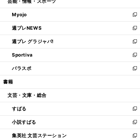
芸能・情報・スポーツ
く
で
ド
ィ
い
開
ウ
ン
ウ
Myojo
く
で
ド
ィ
新
開
ウ
ン
し
週プレNEWS
く
で
ド
い
新
開
ウ
ウ
し
週プレ グラジャパ!
く
で
ィ
い
新
開
ン
ウ
し
Sportiva
く
ド
ィ
い
新
ウ
ン
ウ
し
パラスポ
で
ド
ィ
い
新
開
ウ
ン
ウ
し
書籍
く
で
ド
ィ
い
開
ウ
ン
ウ
文芸・文庫・総合
く
で
ド
ィ
開
ウ
ン
すばる
く
で
ド
新
開
ウ
し
小説すばる
く
で
い
新
開
ウ
し
集英社 文芸ステーション
く
ィ
い
新