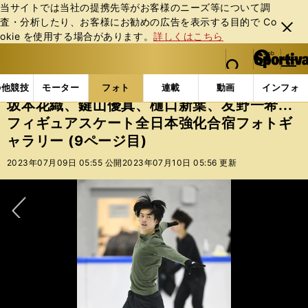
当サイトでは当社の提携先等がお客様のニーズ等について調
査・分析したり、お客様にお勧めの広告を表⽰する⽬的で Co
閉じ
okie を使⽤する場合があります。
詳しくはこちら
る
マイペ
web Sportiva (webスポルティーバ)
検索
メニュ
we
ー
フォトギャラリー
坂本花織、鍵山優真、樋口新葉、友野一
b
ジ
の他競技
モーター
フォト
連載
動画
インフォ
ス
坂本花織、鍵山優真、樋口新葉、友野一希...
ポ
フィギュアスケート全日本強化合宿フォトギ
ル
ャラリー (9ページ目)
テ
ィ
2023年07月09日 05:55 公開
2023年07月10日 05:56 更新
ー
バ
次へ