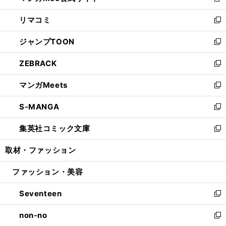
新
ウ
ン
ウ
し
リマコミ
で
ド
ィ
い
新
開
ウ
ン
ウ
し
ジャンプTOON
く
で
ド
ィ
い
新
開
ウ
ン
ウ
し
ZEBRACK
く
で
ド
ィ
い
新
開
ウ
ン
ウ
し
マンガMeets
く
で
ド
ィ
い
新
開
ウ
ン
ウ
し
S-MANGA
く
で
ド
ィ
い
新
開
ウ
ン
ウ
し
集英社コミック文庫
く
で
ド
ィ
い
新
開
ウ
ン
ウ
し
取材・ファッション
く
で
ド
ィ
い
開
ウ
ン
ウ
ファッション・美容
く
で
ド
ィ
開
ウ
ン
Seventeen
く
で
ド
新
開
ウ
し
non-no
く
で
い
新
開