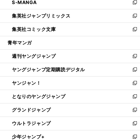
S-MANGA
く
で
ド
ィ
い
新
開
ウ
ン
ウ
し
集英社ジャンプリミックス
く
で
ド
ィ
い
新
開
ウ
ン
ウ
し
集英社コミック文庫
く
で
ド
ィ
い
新
開
ウ
ン
ウ
し
青年マンガ
く
で
ド
ィ
い
開
ウ
ン
ウ
週刊ヤングジャンプ
く
で
ド
ィ
新
開
ウ
ン
し
ヤングジャンプ定期購読デジタル
く
で
ド
い
新
開
ウ
ウ
し
ヤンジャン！
く
で
ィ
い
新
開
ン
ウ
し
となりのヤングジャンプ
く
ド
ィ
い
新
ウ
ン
ウ
し
グランドジャンプ
で
ド
ィ
い
新
開
ウ
ン
ウ
し
ウルトラジャンプ
く
で
ド
ィ
い
新
開
ウ
ン
ウ
し
少年ジャンプ+
く
で
ド
ィ
い
新