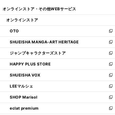
開
ウ
ウ
し
オンラインストア・
その他WEBサービス
く
で
ィ
い
開
ン
ウ
オンラインストア
く
ド
ィ
ウ
ン
OTO
で
ド
新
開
ウ
し
SHUEISHA MANGA-ART HERITAGE
く
で
い
新
開
ウ
し
ジャンプキャラクターズストア
く
ィ
い
新
ン
ウ
し
HAPPY PLUS STORE
ド
ィ
い
新
ウ
ン
ウ
し
SHUEISHA VOX
で
ド
ィ
い
新
開
ウ
ン
ウ
し
LEEマルシェ
く
で
ド
ィ
い
新
開
ウ
ン
ウ
し
SHOP Marisol
く
で
ド
ィ
い
新
開
ウ
ン
ウ
し
eclat premium
く
で
ド
ィ
い
新
開
ウ
ン
ウ
し