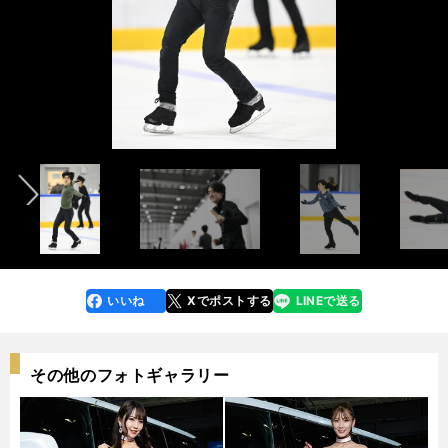
前へ
photo by Noto Sunao（a presto）
photo by Noto Sunao（a presto）
いいね
Xでポストする
LINEで送る
line
faceboo
x
k
その他のフォトギャラリー