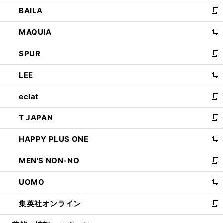
ウ
し
BAILA
く
ィ
い
新
ン
ウ
し
MAQUIA
ド
ィ
い
新
ウ
ン
ウ
し
SPUR
で
ド
ィ
い
新
開
ウ
ン
ウ
し
LEE
く
で
ド
ィ
い
新
開
ウ
ン
ウ
し
eclat
く
で
ド
ィ
い
新
開
ウ
ン
ウ
し
T JAPAN
く
で
ド
ィ
い
新
開
ウ
ン
ウ
し
HAPPY PLUS ONE
く
で
ド
ィ
い
新
開
ウ
ン
ウ
し
MEN'S NON-NO
く
で
ド
ィ
い
新
開
ウ
ン
ウ
し
UOMO
く
で
ド
ィ
い
新
開
ウ
ン
ウ
し
集英社オンライン
く
で
ド
ィ
い
新
開
ウ
ン
ウ
し