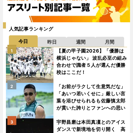
人気記事ランキング
今日
昨日
週間
月間
【夏の甲子園2026】「優勝は
1
横浜じゃない」 波乱必至の組み
合わせで識者５人が選んだ優勝
校はここだ！
「お前がラクして生意気だな」
2
「あいつ若いくせに」厳しい言
葉を浴びせられるも佐藤慎太郎
が貫いた誇りとファンへの思い
宇野昌磨は本田真凜とのアイス
3
ダンスで新境地を切り開く 高