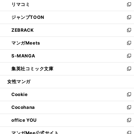
リマコミ
で
ド
ィ
い
新
開
ウ
ン
ウ
し
ジャンプTOON
く
で
ド
ィ
い
新
開
ウ
ン
ウ
し
ZEBRACK
く
で
ド
ィ
い
新
開
ウ
ン
ウ
し
マンガMeets
く
で
ド
ィ
い
新
開
ウ
ン
ウ
し
S-MANGA
く
で
ド
ィ
い
新
開
ウ
ン
ウ
し
集英社コミック文庫
く
で
ド
ィ
い
新
開
ウ
ン
ウ
し
女性マンガ
く
で
ド
ィ
い
開
ウ
ン
ウ
Cookie
く
で
ド
ィ
新
開
ウ
ン
し
Cocohana
く
で
ド
い
新
開
ウ
ウ
し
office YOU
く
で
ィ
い
新
開
ン
ウ
し
マンガMee公式サイト
く
ド
ィ
い