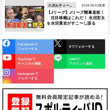
スポルティーバ
2026.08.03更新
動画
【Jリーグ】Jリーグ開幕直前！
注目移籍はこれだ！ 水沼宏太
を水沼貴史がすこ〜し語る
cebo
X
Facebookで
Xでフォローする
ok
フォローする
uTube
LINE
YouTubeで
LINEで
チャンネル登録
アカウント追加
stagra
Instagramで
m
フォローする