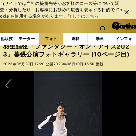
当サイトでは当社の提携先等がお客様のニーズ等について調
査・分析したり、お客様にお勧めの広告を表⽰する⽬的で Co
閉じ
okie を使⽤する場合があります。
詳しくはこちら
る
マイペ
web Sportiva (webスポルティーバ)
検索
メニュ
we
ー
フォトギャラリー
羽生結弦「ファンタジー・オン・アイス
b
ジ
の他競技
モーター
フォト
連載
動画
インフォ
ス
羽生結弦「ファンタジー・オン・アイス202
ポ
3」幕張公演フォトギャラリー (10ページ目)
ル
テ
2023年05月28日 12:20 公開
2023年06月19日 15:50 更新
ィ
ー
バ
次へ