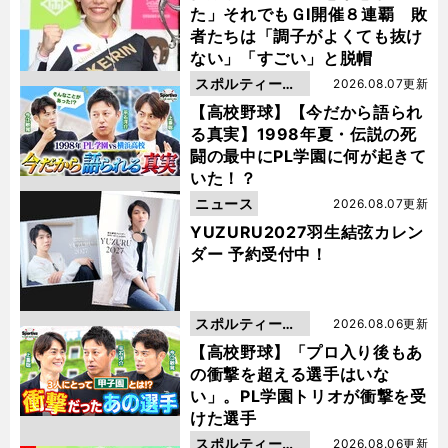
た」それでもＧⅠ開催８連覇 敗
者たちは「調子がよくても抜け
ない」「すごい」と脱帽
スポルティーバ
2026.08.07更新
動画
【高校野球】【今だから語られ
る真実】1998年夏・伝説の死
闘の最中にPL学園に何が起きて
いた！？
ニュース
2026.08.07更新
YUZURU2027羽生結弦カレン
ダー 予約受付中！
スポルティーバ
2026.08.06更新
動画
【高校野球】「プロ入り後もあ
の衝撃を超える選手はいな
い」。PL学園トリオが衝撃を受
けた選手
スポルティーバ
2026.08.06更新