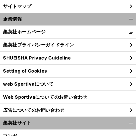
サイトマップ
企業情報
開
く/
集英社ホームページ
新
閉
し
じ
集英社プライバシーガイドライン
い
る
ウ
SHUEISHA Privacy Guideline
ィ
ン
Setting of Cookies
ド
ウ
web Sportivaについて
で
開
Web Sportivaについてのお問い合わせ
く
新
し
広告についてのお問い合わせ
い
ウ
集英社サイト
ィ
開
ン
く/
マンガ