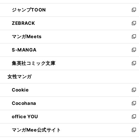
開
ウ
ン
ウ
し
ジャンプTOON
く
で
ド
ィ
い
新
開
ウ
ン
ウ
し
ZEBRACK
く
で
ド
ィ
い
新
開
ウ
ン
ウ
し
マンガMeets
く
で
ド
ィ
い
新
開
ウ
ン
ウ
し
S-MANGA
く
で
ド
ィ
い
新
開
ウ
ン
ウ
し
集英社コミック文庫
く
で
ド
ィ
い
新
開
ウ
ン
ウ
し
女性マンガ
く
で
ド
ィ
い
開
ウ
ン
ウ
Cookie
く
で
ド
ィ
新
開
ウ
ン
し
Cocohana
く
で
ド
い
新
開
ウ
ウ
し
office YOU
く
で
ィ
い
新
開
ン
ウ
し
マンガMee公式サイト
く
ド
ィ
い
新
ウ
ン
ウ
し