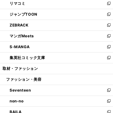
リマコミ
で
ド
ィ
い
新
開
ウ
ン
ウ
し
ジャンプTOON
く
で
ド
ィ
い
新
開
ウ
ン
ウ
し
ZEBRACK
く
で
ド
ィ
い
新
開
ウ
ン
ウ
し
マンガMeets
く
で
ド
ィ
い
新
開
ウ
ン
ウ
し
S-MANGA
く
で
ド
ィ
い
新
開
ウ
ン
ウ
し
集英社コミック文庫
く
で
ド
ィ
い
新
開
ウ
ン
ウ
し
取材・ファッション
く
で
ド
ィ
い
開
ウ
ン
ウ
ファッション・美容
く
で
ド
ィ
開
ウ
ン
Seventeen
く
で
ド
新
開
ウ
し
non-no
く
で
い
新
開
ウ
し
BAILA
く
ィ
い
新