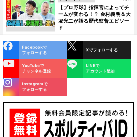
動画
【プロ野球】指揮官によってチ
ームが変わる！？ 金村義明＆大
塚光二が語る歴代監督エピソー
ド
cebo
X
Facebookで
Xでフォローする
ok
フォローする
uTube
LINE
YouTubeで
LINEで
チャンネル登録
アカウント追加
stagra
Instagramで
m
フォローする