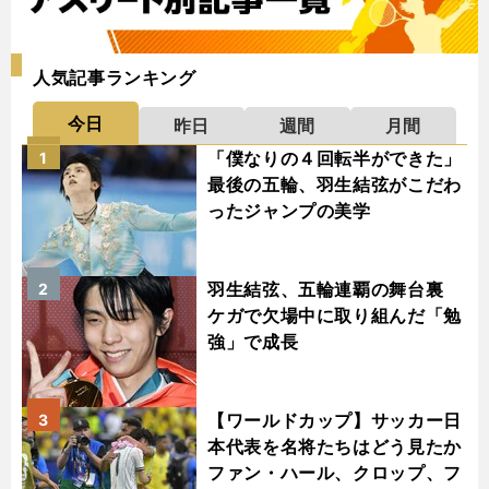
人気記事ランキング
今日
昨日
週間
月間
「僕なりの４回転半ができた」
1
最後の五輪、羽生結弦がこだわ
ったジャンプの美学
羽生結弦、五輪連覇の舞台裏
2
ケガで欠場中に取り組んだ「勉
強」で成長
【ワールドカップ】サッカー日
3
本代表を名将たちはどう見たか
ファン・ハール、クロップ、フ