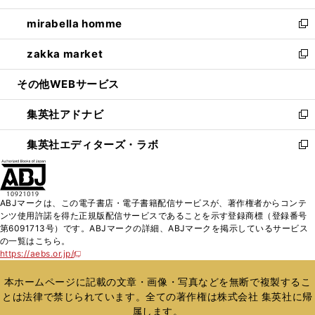
開
ウ
ン
ウ
し
mirabella homme
く
で
ド
ィ
い
新
開
ウ
ン
ウ
し
zakka market
く
で
ド
ィ
い
新
開
ウ
ン
ウ
し
その他WEBサービス
く
で
ド
ィ
い
開
ウ
ン
ウ
集英社アドナビ
く
で
ド
ィ
新
開
ウ
ン
し
集英社エディターズ・ラボ
く
で
ド
い
新
開
ウ
ウ
し
く
で
ィ
い
開
ン
ウ
ABJマークは、この電子書店・電子書籍配信サービスが、著作権者からコンテ
く
ド
ィ
ンツ使用許諾を得た正規版配信サービスであることを示す登録商標（登録番号
ウ
ン
第6091713号）です。ABJマークの詳細、ABJマークを掲示しているサービス
で
ド
の一覧はこちら。
開
ウ
https://aebs.or.jp/
新
く
で
し
い
開
本ホームページに記載の文章・画像・写真などを無断で複製するこ
ウ
く
とは法律で禁じられています。全ての著作権は株式会社 集英社に帰
ィ
属します。
ン