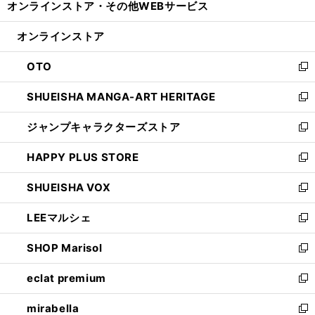
オンラインストア・
その他WEBサービス
く
で
ィ
い
開
ン
ウ
オンラインストア
く
ド
ィ
ウ
ン
OTO
で
ド
新
開
ウ
し
SHUEISHA MANGA-ART HERITAGE
く
で
い
新
開
ウ
し
ジャンプキャラクターズストア
く
ィ
い
新
ン
ウ
し
HAPPY PLUS STORE
ド
ィ
い
新
ウ
ン
ウ
し
SHUEISHA VOX
で
ド
ィ
い
新
開
ウ
ン
ウ
し
LEEマルシェ
く
で
ド
ィ
い
新
開
ウ
ン
ウ
し
SHOP Marisol
く
で
ド
ィ
い
新
開
ウ
ン
ウ
し
eclat premium
く
で
ド
ィ
い
新
開
ウ
ン
ウ
し
mirabella
く
で
ド
ィ
い
新