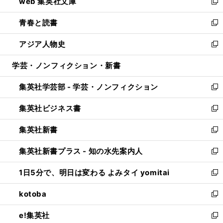
web 集英社文庫
ド
ィ
い
新
ウ
ン
ウ
し
青春と読書
で
ド
ィ
い
新
開
ウ
ン
ウ
し
アジア人物史
く
で
ド
ィ
い
新
開
ウ
ン
ウ
し
学芸・ノンフィクション・新書
く
で
ド
ィ
い
開
ウ
ン
ウ
集英社学芸部 - 学芸・ノンフィクション
く
で
ド
ィ
新
開
ウ
ン
し
集英社ビジネス書
く
で
ド
い
新
開
ウ
ウ
し
集英社新書
く
で
ィ
い
新
開
ン
ウ
し
集英社新書プラス - 知の水先案内人
く
ド
ィ
い
新
ウ
ン
ウ
し
1日5分で、明日は変わる よみタイ yomitai
で
ド
ィ
い
新
開
ウ
ン
ウ
し
kotoba
く
で
ド
ィ
い
新
開
ウ
ン
ウ
し
e!集英社
く
で
ド
ィ
い
新