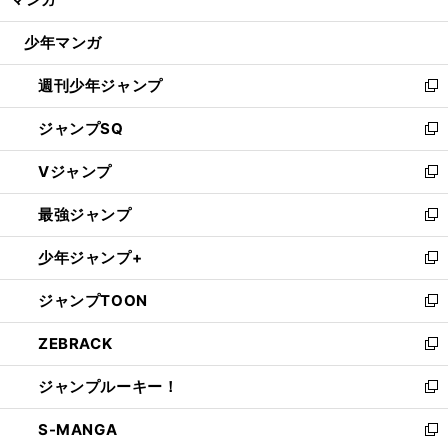
ド
閉
ウ
じ
少年マンガ
で
る
開
週刊少年ジャンプ
く
新
し
ジャンプSQ
い
新
ウ
し
Vジャンプ
ィ
い
新
ン
ウ
し
最強ジャンプ
ド
ィ
い
新
ウ
ン
ウ
し
少年ジャンプ+
で
ド
ィ
い
新
開
ウ
ン
ウ
し
ジャンプTOON
く
で
ド
ィ
い
新
開
ウ
ン
ウ
し
ZEBRACK
く
で
ド
ィ
い
新
開
ウ
ン
ウ
し
ジャンプルーキー！
く
で
ド
ィ
い
新
開
ウ
ン
ウ
し
S-MANGA
く
で
ド
ィ
い
新