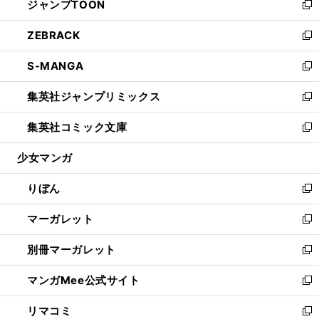
ジャンプTOON
く
で
ド
ィ
い
新
開
ウ
ン
ウ
し
ZEBRACK
く
で
ド
ィ
い
新
開
ウ
ン
ウ
し
S-MANGA
く
で
ド
ィ
い
新
開
ウ
ン
ウ
し
集英社ジャンプリミックス
く
で
ド
ィ
い
新
開
ウ
ン
ウ
し
集英社コミック文庫
く
で
ド
ィ
い
新
開
ウ
ン
ウ
し
少女マンガ
く
で
ド
ィ
い
開
ウ
ン
ウ
りぼん
く
で
ド
ィ
新
開
ウ
ン
し
マーガレット
く
で
ド
い
新
開
ウ
ウ
し
別冊マーガレット
く
で
ィ
い
新
開
ン
ウ
し
マンガMee公式サイト
く
ド
ィ
い
新
ウ
ン
ウ
し
リマコミ
で
ド
ィ
い
新