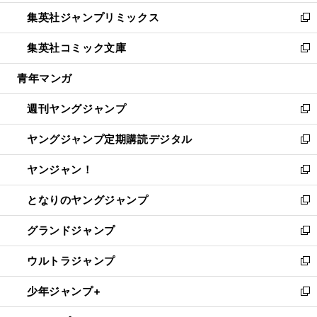
開
ウ
ン
ウ
し
集英社ジャンプリミックス
く
で
ド
ィ
い
新
開
ウ
ン
ウ
し
集英社コミック文庫
く
で
ド
ィ
い
新
開
ウ
ン
ウ
し
青年マンガ
く
で
ド
ィ
い
開
ウ
ン
ウ
週刊ヤングジャンプ
く
で
ド
ィ
新
開
ウ
ン
し
ヤングジャンプ定期購読デジタル
く
で
ド
い
新
開
ウ
ウ
し
ヤンジャン！
く
で
ィ
い
新
開
ン
ウ
し
となりのヤングジャンプ
く
ド
ィ
い
新
ウ
ン
ウ
し
グランドジャンプ
で
ド
ィ
い
新
開
ウ
ン
ウ
し
ウルトラジャンプ
く
で
ド
ィ
い
新
開
ウ
ン
ウ
し
少年ジャンプ+
く
で
ド
ィ
い
新
開
ウ
ン
ウ
し