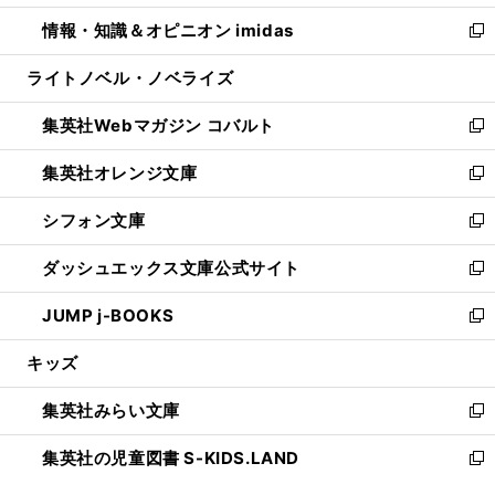
開
ウ
ン
ウ
し
情報・知識＆オピニオン imidas
く
で
ド
ィ
い
新
開
ウ
ン
ウ
し
ライトノベル・ノベライズ
く
で
ド
ィ
い
開
ウ
ン
ウ
集英社Webマガジン コバルト
く
で
ド
ィ
新
開
ウ
ン
し
集英社オレンジ文庫
く
で
ド
い
新
開
ウ
ウ
し
シフォン文庫
く
で
ィ
い
新
開
ン
ウ
し
ダッシュエックス文庫公式サイト
く
ド
ィ
い
新
ウ
ン
ウ
し
JUMP j-BOOKS
で
ド
ィ
い
新
開
ウ
ン
ウ
し
キッズ
く
で
ド
ィ
い
開
ウ
ン
ウ
集英社みらい文庫
く
で
ド
ィ
新
開
ウ
ン
し
集英社の児童図書 S-KIDS.LAND
く
で
ド
い
新
開
ウ
ウ
し