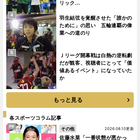
リック...
4
羽生結弦を覚醒させた「誰かの
ために」の思い 五輪連覇の偉
業への道のり
5
Ｊリーグ開幕戦は白熱の逆転劇
だが観客、視聴者にとって「価
値あるイベント」になっていた
か
もっと見る
各スポーツコラム記事
PR
その他
2026.08.10更新
佐藤水菜「一番状態が悪かっ