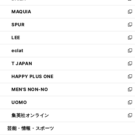
ン
ウ
し
MAQUIA
ド
ィ
い
新
ウ
ン
ウ
し
SPUR
で
ド
ィ
い
新
開
ウ
ン
ウ
し
LEE
く
で
ド
ィ
い
新
開
ウ
ン
ウ
し
eclat
く
で
ド
ィ
い
新
開
ウ
ン
ウ
し
T JAPAN
く
で
ド
ィ
い
新
開
ウ
ン
ウ
し
HAPPY PLUS ONE
く
で
ド
ィ
い
新
開
ウ
ン
ウ
し
MEN'S NON-NO
く
で
ド
ィ
い
新
開
ウ
ン
ウ
し
UOMO
く
で
ド
ィ
い
新
開
ウ
ン
ウ
し
集英社オンライン
く
で
ド
ィ
い
新
開
ウ
ン
ウ
し
芸能・情報・スポーツ
く
で
ド
ィ
い
開
ウ