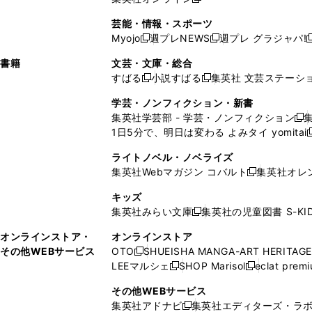
し
新
し
し
し
ン
ィ
ン
ン
開
で
開
で
い
し
い
い
い
ド
ン
ド
ド
芸能・情報・スポーツ
く
開
く
開
ウ
い
ウ
ウ
ウ
ウ
ド
ウ
ウ
Myojo
週プレNEWS
週プレ グラジャパ!
く
く
新
新
新
ィ
ウ
ィ
ィ
ィ
で
ウ
で
で
し
し
ン
ィ
ン
ン
ン
書籍
文芸・文庫・総合
開
で
開
開
い
い
ド
ン
ド
ド
ド
すばる
小説すばる
集英社 文芸ステーシ
く
開
く
く
新
新
ウ
ウ
ウ
ド
ウ
ウ
ウ
く
し
し
ィ
ィ
学芸・ノンフィクション・新書
で
ウ
で
で
で
い
い
ン
ン
集英社学芸部 - 学芸・ノンフィクション
開
で
開
開
開
新
ウ
ウ
ド
ド
1日5分で、明日は変わる よみタイ yomitai
く
開
く
く
く
し
新
ィ
ィ
ウ
ウ
く
い
ン
ン
ライトノベル・ノベライズ
で
で
ウ
ド
ド
集英社Webマガジン コバルト
集英社オレ
開
開
新
ィ
ウ
ウ
く
く
し
ン
キッズ
で
で
い
ド
集英社みらい文庫
集英社の児童図書 S-KID
開
開
新
ウ
ウ
く
く
し
ィ
オンラインストア・
オンラインストア
で
い
ン
その他WEBサービス
OTO
SHUEISHA MANGA-ART HERITAGE
開
新
ウ
ド
LEEマルシェ
SHOP Marisol
eclat prem
く
し
新
新
ィ
ウ
い
し
し
ン
その他WEBサービス
で
ウ
い
い
ド
集英社アドナビ
集英社エディターズ・ラ
開
新