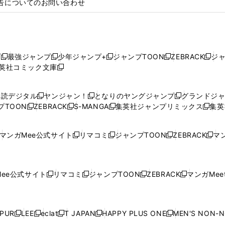
告についてのお問い合わせ
プ
最強ジャンプ
少年ジャンプ+
ジャンプTOON
ZEBRACK
ジ
新
新
新
新
新
英社コミック文庫
し
新
し
し
し
し
い
い
し
い
い
い
ウ
ウ
い
ウ
ウ
ウ
購読デジタル
ヤンジャン！
となりのヤングジャンプ
グランドジ
新
新
新
ィ
ィ
ウ
ィ
ィ
ィ
プTOON
ZEBRACK
S-MANGA
集英社ジャンプリミックス
集英
新
し
新
し
新
し
新
ン
ン
ィ
ン
ン
ン
し
い
し
い
し
い
し
ド
ド
ン
ド
ド
ド
い
ウ
い
ウ
い
ウ
い
ウ
ウ
ド
ウ
ウ
ウ
マンガMee公式サイト
リマコミ
ジャンプTOON
ZEBRACK
マン
新
新
新
新
ウ
ィ
ウ
ィ
ウ
ィ
ウ
で
で
ウ
で
で
で
し
し
し
し
し
ィ
ン
ィ
ン
ィ
ン
ィ
開
開
で
開
開
開
い
い
い
い
い
ン
ド
ン
ド
ン
ド
ン
く
く
開
く
く
く
ウ
ウ
ウ
ウ
ウ
ド
ウ
ド
ウ
ド
ウ
ド
ee公式サイト
リマコミ
ジャンプTOON
ZEBRACK
マンガMeet
く
新
新
新
新
ィ
ィ
ィ
ィ
ィ
ウ
で
ウ
で
ウ
で
ウ
し
し
し
し
ン
ン
ン
ン
ン
で
開
で
開
で
開
で
い
い
い
い
ド
ド
ド
ド
ド
開
く
開
く
開
く
開
ウ
ウ
ウ
ウ
ウ
ウ
ウ
ウ
ウ
PUR
LEE
eclat
T JAPAN
HAPPY PLUS ONE
MEN'S NON-
く
く
く
く
新
新
新
新
新
ィ
ィ
ィ
ィ
で
で
で
で
で