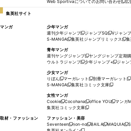
Web Sportivaについてのお問い合わせ
広
し
新
い
し
集英社サイト
ウ
い
ィ
ウ
マンガ
少年マンガ
ン
ィ
週刊少年ジャンプ
ジャンプSQ
Vジャン
ド
ン
新
新
S-MANGA
集英社ジャンプリミックス
集
ウ
ド
新
し
し
新
で
ウ
し
い
い
し
青年マンガ
開
で
い
ウ
ウ
い
週刊ヤングジャンプ
ヤングジャンプ定期
新
く
開
ウ
ィ
ィ
ウ
ウルトラジャンプ
少年ジャンプ+
ジャン
新
し
新
く
ィ
ン
ン
ィ
し
い
し
ン
ド
ド
ン
少女マンガ
い
ウ
い
ド
ウ
ウ
ド
りぼん
マーガレット
別冊マーガレット
新
新
新
ウ
ィ
ウ
ウ
で
で
ウ
S-MANGA
集英社コミック文庫
し
新
し
新
ィ
ン
ィ
で
開
開
で
い
し
い
し
ン
ド
ン
女性マンガ
開
く
く
開
ウ
い
ウ
い
ド
ウ
ド
Cookie
Cocohana
office YOU
マンガM
く
く
新
新
新
ィ
ウ
ィ
ウ
ウ
で
ウ
集英社コミック文庫
し
新
し
し
ン
ィ
ン
ィ
で
開
で
い
し
い
い
ド
ン
ド
ン
取材・ファッション
ファッション・美容
開
く
開
ウ
い
ウ
ウ
ウ
ド
ウ
ド
Seventeen
non-no
BAILA
MAQUIA
S
く
く
新
新
新
新
ィ
ウ
ィ
ィ
で
ウ
で
ウ
集英社オンライン