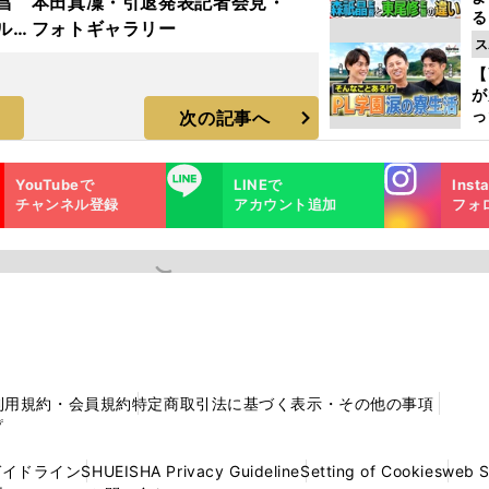
昌
本田真凜・引退発表記者会見・
る
ルド
フォトギャラリー
光
ス
ラ
ピ
【
が
っ
次の記事へ
た
Instagra
LINE
YouTubeで
LINEで
Inst
m
チャンネル登録
アカウント追加
フォ
利用規約・会員規約
特定商取引法に基づく表示・その他の事項
プ
ガイドライン
SHUEISHA Privacy Guideline
Setting of Cookies
web 