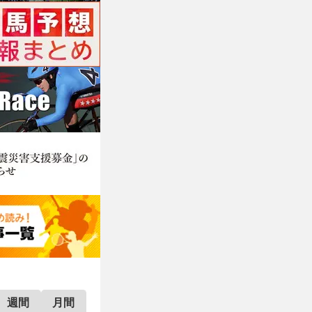
週間
月間