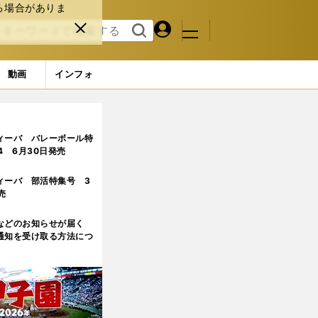
る場合がありま
マイペ
閉じ
検索
メニュ
ー
る
す
ジ
る
動画
インフォ
目)
ィーバ バレーボール特
.4 6月30日発売
ィーバ 部活特集号 3
売
などのお知らせが届く
通知を受け取る方法につ