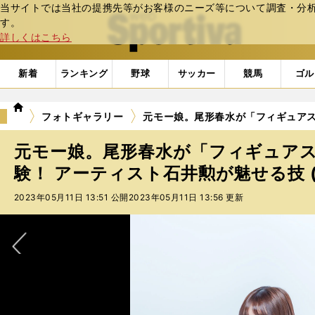
当サイトでは当社の提携先等がお客様のニーズ等について調査・分析し
web Sportiva (webスポルティーバ)
す。
詳しくはこちら
新着
ランキング
野球
サッカー
競馬
ゴル
we
フォトギャラリー
元モー娘。尾形春水が「フィギュアス
b
ス
元モー娘。尾形春水が「フィギュア
ポ
ル
験！ アーティスト石井勲が魅せる技 (
テ
2023年05月11日 13:51 公開
2023年05月11日 13:56 更新
ィ
ー
バ
次へ