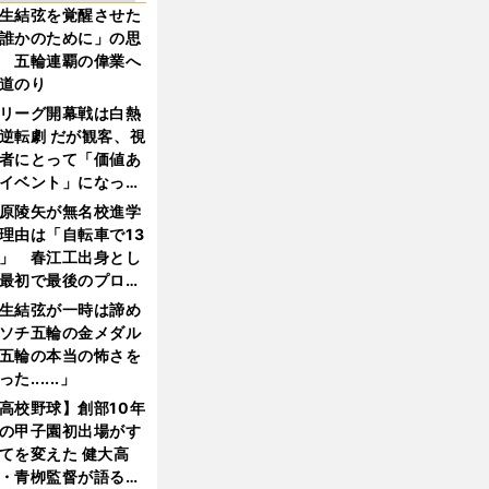
生結弦を覚醒させた
誰かのために」の思
 五輪連覇の偉業へ
道のり
リーグ開幕戦は白熱
逆転劇 だが観客、視
者にとって「価値あ
イベント」になって
たか
原陵矢が無名校進学
理由は「自転車で13
」 春江工出身とし
最初で最後のプロ野
選手となった
生結弦が一時は諦め
ソチ五輪の金メダル
五輪の本当の怖さを
った......」
高校野球】創部10年
の甲子園初出場がす
てを変えた 健大高
・青栁監督が語る