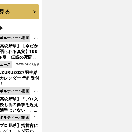
機動破壊」はこうし
生まれた
見る
事
ポルティーバ動画
202
高校野球】【今だか
6.0
語られる真実】199
8.0
年夏・伝説の死闘の
7更
中にPL学園に何が起
ュース
2026.08.07更新
新
ていた！？
UZURU2027羽生結
カレンダー 予約受付
！
ポルティーバ動画
202
高校野球】「プロ入
6.0
後もあの衝撃を超え
8.0
選手はいない」。PL
6更
園トリオが衝撃を受
ポルティーバ動画
202
新
た選手
プロ野球】指揮官に
6.0
ってチームが変わ