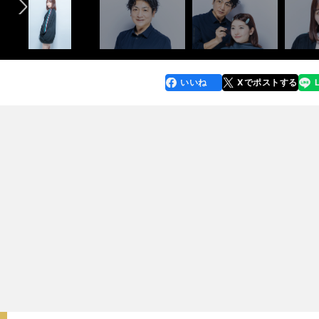
いいね
Xでポストする
line
faceboo
x
k