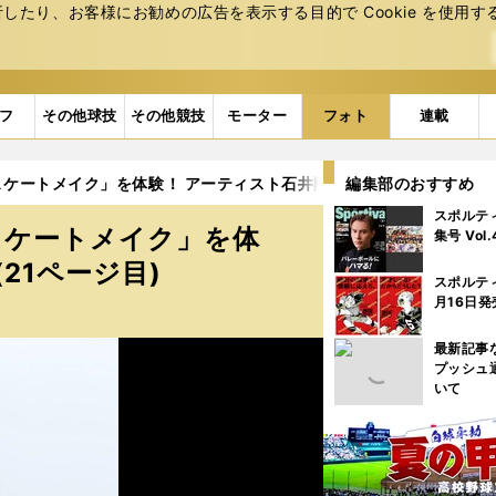
たり、お客様にお勧めの広告を表⽰する⽬的で Cookie を使⽤す
フ
その他球技
その他競技
モーター
フォト
連載
ケートメイク」を体験！ アーティスト石井勲が魅せる技 (21ページ
編集部のおすすめ
スポルテ
スケートメイク」を体
集号 Vol
21ページ目)
スポルテ
月16日発
最新記事
プッシュ
いて