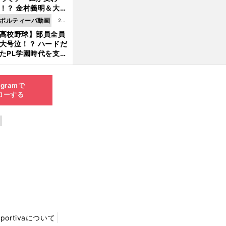
8.0
！？ 金村義明＆大塚
6更
二が語る歴代監督エ
ポルティーバ動画
202
新
ソード
高校野球】部員全員
6.0
大号泣！？ ハードだ
8.0
たPL学園時代を支え
6更
ものとは
新
agramで
ローする
Sportivaについて