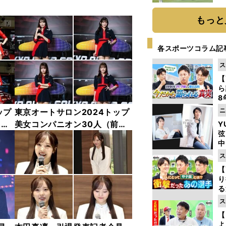
「
て
もっと
各スポーツコラム記
ス
【
ら
8
最
ニ
ップ
東京オートサロン2024トップ
き
中
美女コンパニオン30人（前
Y
弦
編）「全身フォト」
中
ス
【
り
る
学
ス
け
【
よ