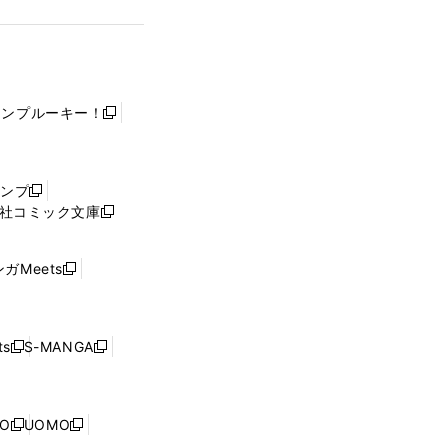
ャンプルーキー！
新
し
い
ウ
ャンプ
新
ィ
社コミック文庫
し
新
ン
い
し
ド
ウ
い
ウ
ガMeets
新
ィ
ウ
で
し
ン
ィ
開
い
ド
ン
く
ウ
ウ
ド
s
S-MANGA
新
新
ィ
で
ウ
し
し
ン
開
で
い
い
ド
く
開
ウ
ウ
ウ
NO
UOMO
く
新
新
ィ
ィ
で