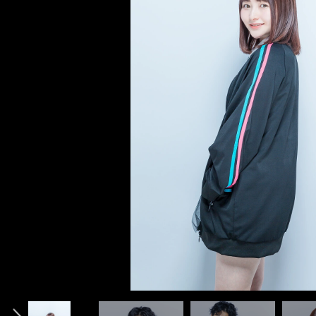
記事＞＞
記事＞＞
前へ
photo by Tanaka Wataru
photo courtesy of Ogata Haruna
photo by Tanaka Wataru