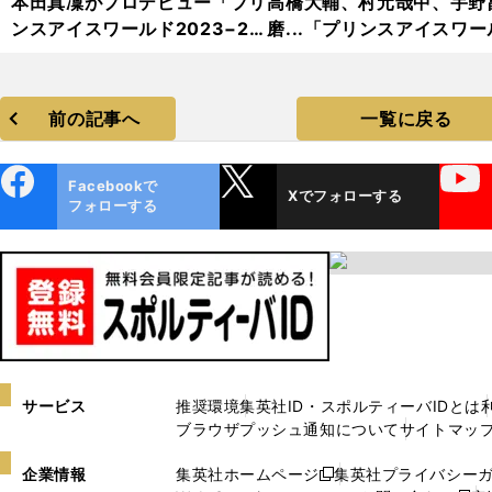
本田真凜がプロデビュー「プリ
高橋大輔、村元哉中、宇野
ンスアイスワールド2023−20
磨...「プリンスアイスワー
24」フォトギャラリー
2023−2024」フォトギャ
リー
前の記事へ
一覧に戻る
ebo
X
YouTube
Facebookで
Xでフォローする
ok
フォローする
サービス
推奨環境
集英社ID・スポルティーバIDとは
ブラウザプッシュ通知について
サイトマッ
企業情報
集英社ホームページ
集英社プライバシー
新