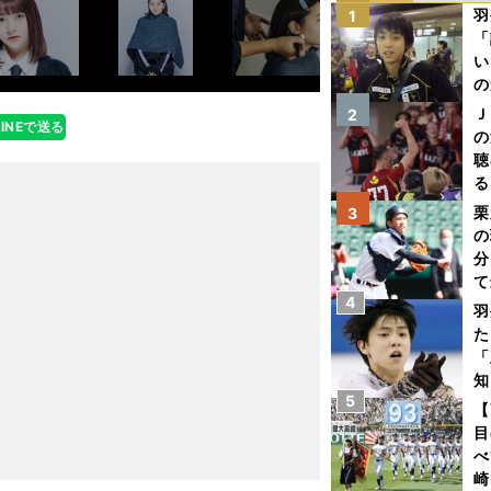
羽
1
「
い
の
Ｊ
2
LINEで送る
の
聴
る
い
栗
3
の
分
て
4
球
羽
た
「
知
5
【
目
べ
崎