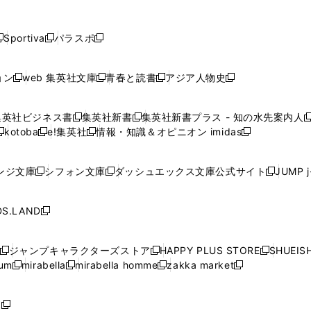
し
し
し
し
し
ン
ン
ン
ン
開
開
開
開
開
い
い
い
い
い
ド
ド
ド
ド
く
く
く
く
く
ウ
ウ
ウ
ウ
ウ
ウ
ウ
ウ
ウ
Sportiva
パラスポ
新
新
ィ
ィ
ィ
ィ
ィ
で
で
で
で
し
し
し
ン
ン
ン
ン
ン
開
開
開
開
い
い
い
ド
ド
ド
ド
ド
ョン
web 集英社文庫
青春と読書
アジア人物史
く
く
く
く
新
新
新
新
ウ
ウ
ウ
ウ
ウ
ウ
ウ
ウ
し
し
し
し
ィ
ィ
ィ
で
で
で
で
で
い
い
い
い
ン
ン
ン
集英社ビジネス書
集英社新書
集英社新書プラス - 知の水先案内人
開
開
開
開
開
新
新
新
ウ
ウ
ウ
ウ
ド
ド
ド
kotoba
e!集英社
情報・知識＆オピニオン imidas
く
く
く
く
く
新
し
新
し
新
ィ
ィ
ィ
ィ
ウ
ウ
ウ
し
し
い
し
い
し
ン
ン
ン
ン
で
で
で
い
い
ウ
い
ウ
い
ド
ド
ド
ド
ンジ文庫
シフォン文庫
ダッシュエックス文庫公式サイト
JUMP 
開
開
開
新
新
新
ウ
ウ
ィ
ウ
ィ
ウ
ウ
ウ
ウ
ウ
く
く
く
し
し
し
ィ
ィ
ン
ィ
ン
ィ
で
で
で
で
い
い
い
ン
ン
ド
ン
ド
ン
S.LAND
開
開
開
開
新
ウ
ウ
ウ
ド
ド
ウ
ド
ウ
ド
く
く
く
く
し
ィ
ィ
ィ
ウ
ウ
で
ウ
で
ウ
い
ン
ン
ン
ジャンプキャラクターズストア
HAPPY PLUS STORE
SHUEIS
で
で
開
で
開
で
新
新
新
ウ
ド
ド
ド
ium
mirabella
mirabella homme
zakka market
開
開
く
開
く
開
し
新
新
新
し
新
し
ィ
ウ
ウ
ウ
く
く
く
く
い
し
し
い
し
し
い
ン
で
で
で
ウ
い
い
ウ
い
い
ウ
ド
ボ
開
開
開
新