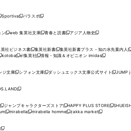
し
し
し
し
し
ン
ン
ン
ン
開
開
開
開
開
い
い
い
い
い
ド
ド
ド
ド
く
く
く
く
く
ウ
ウ
ウ
ウ
ウ
ウ
ウ
ウ
ウ
Sportiva
パラスポ
新
新
ィ
ィ
ィ
ィ
ィ
で
で
で
で
し
し
し
ン
ン
ン
ン
ン
開
開
開
開
い
い
い
ド
ド
ド
ド
ド
ョン
web 集英社文庫
青春と読書
アジア人物史
く
く
く
く
新
新
新
新
ウ
ウ
ウ
ウ
ウ
ウ
ウ
ウ
し
し
し
し
ィ
ィ
ィ
で
で
で
で
で
い
い
い
い
ン
ン
ン
集英社ビジネス書
集英社新書
集英社新書プラス - 知の水先案内人
開
開
開
開
開
新
新
新
ウ
ウ
ウ
ウ
ド
ド
ド
kotoba
e!集英社
情報・知識＆オピニオン imidas
く
く
く
く
く
新
し
新
し
新
ィ
ィ
ィ
ィ
ウ
ウ
ウ
し
し
い
し
い
し
ン
ン
ン
ン
で
で
で
い
い
ウ
い
ウ
い
ド
ド
ド
ド
ンジ文庫
シフォン文庫
ダッシュエックス文庫公式サイト
JUMP 
開
開
開
新
新
新
ウ
ウ
ィ
ウ
ィ
ウ
ウ
ウ
ウ
ウ
く
く
く
し
し
し
ィ
ィ
ン
ィ
ン
ィ
で
で
で
で
い
い
い
ン
ン
ド
ン
ド
ン
S.LAND
開
開
開
開
新
ウ
ウ
ウ
ド
ド
ウ
ド
ウ
ド
く
く
く
く
し
ィ
ィ
ィ
ウ
ウ
で
ウ
で
ウ
い
ン
ン
ン
ジャンプキャラクターズストア
HAPPY PLUS STORE
SHUEIS
で
で
開
で
開
で
新
新
新
ウ
ド
ド
ド
ium
mirabella
mirabella homme
zakka market
開
開
く
開
く
開
し
新
新
新
し
新
し
ィ
ウ
ウ
ウ
く
く
く
く
い
し
し
い
し
し
い
ン
で
で
で
ウ
い
い
ウ
い
い
ウ
ド
ボ
開
開
開
新