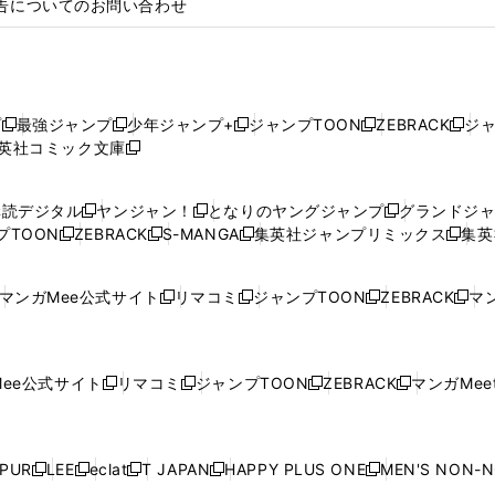
告についてのお問い合わせ
プ
最強ジャンプ
少年ジャンプ+
ジャンプTOON
ZEBRACK
ジ
新
新
新
新
新
英社コミック文庫
し
新
し
し
し
し
い
い
し
い
い
い
ウ
ウ
い
ウ
ウ
ウ
購読デジタル
ヤンジャン！
となりのヤングジャンプ
グランドジ
新
新
新
ィ
ィ
ウ
ィ
ィ
ィ
プTOON
ZEBRACK
S-MANGA
集英社ジャンプリミックス
集英
新
し
新
し
新
し
新
ン
ン
ィ
ン
ン
ン
し
い
し
い
し
い
し
ド
ド
ン
ド
ド
ド
い
ウ
い
ウ
い
ウ
い
ウ
ウ
ド
ウ
ウ
ウ
マンガMee公式サイト
リマコミ
ジャンプTOON
ZEBRACK
マン
新
新
新
新
ウ
ィ
ウ
ィ
ウ
ィ
ウ
で
で
ウ
で
で
で
し
し
し
し
し
ィ
ン
ィ
ン
ィ
ン
ィ
開
開
で
開
開
開
い
い
い
い
い
ン
ド
ン
ド
ン
ド
ン
く
く
開
く
く
く
ウ
ウ
ウ
ウ
ウ
ド
ウ
ド
ウ
ド
ウ
ド
ee公式サイト
リマコミ
ジャンプTOON
ZEBRACK
マンガMeet
く
新
新
新
新
ィ
ィ
ィ
ィ
ィ
ウ
で
ウ
で
ウ
で
ウ
し
し
し
し
ン
ン
ン
ン
ン
で
開
で
開
で
開
で
い
い
い
い
ド
ド
ド
ド
ド
開
く
開
く
開
く
開
ウ
ウ
ウ
ウ
ウ
ウ
ウ
ウ
ウ
PUR
LEE
eclat
T JAPAN
HAPPY PLUS ONE
MEN'S NON-
く
く
く
く
新
新
新
新
新
ィ
ィ
ィ
ィ
で
で
で
で
で