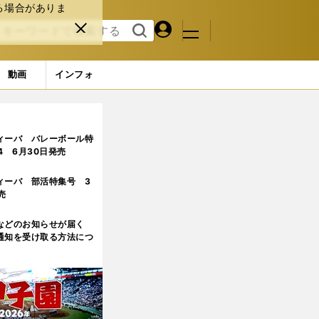
る場合がありま
マイペ
閉じ
検索
メニュ
ー
る
す
ジ
る
動画
インフォ
ィーバ バレーボール特
.4 6月30日発売
ィーバ 部活特集号 3
売
などのお知らせが届く
通知を受け取る方法につ