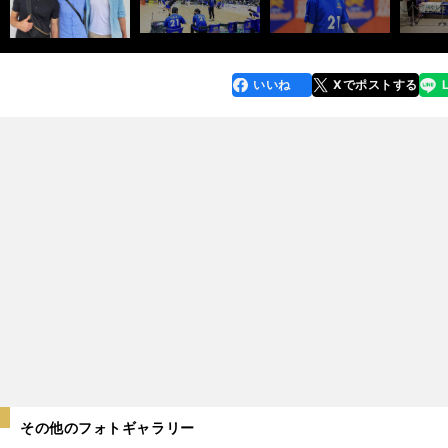
いいね
Xでポストする
line
faceboo
x
k
その他のフォトギャラリー