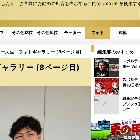
たり、お客様にお勧めの広告を表⽰する⽬的で Cookie を使⽤す
フ
その他球技
その他競技
モーター
フォト
連載
ー人生 フォトギャラリー (8ページ目)
編集部のおすすめ
スポルテ
ラリー (8ページ目)
集号 Vol
スポルテ
月16日発
最新記事
プッシュ
いて