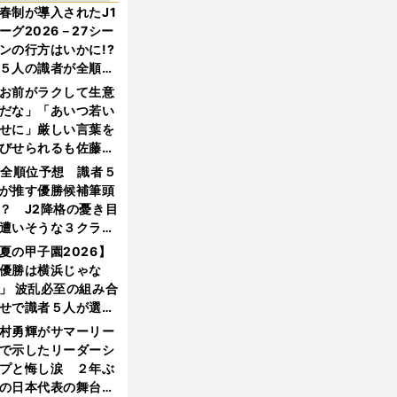
春制が導入されたJ1
ーグ2026－27シー
ンの行方はいかに!?
５人の識者が全順位
大胆予想
お前がラクして生意
だな」「あいつ若い
せに」厳しい言葉を
びせられるも佐藤慎
郎が貫いた誇りとフ
1全順位予想 識者５
ンへの思い
が推す優勝候補筆頭
？ J2降格の憂き目
遭いそうな３クラブ
は？
夏の甲子園2026】
優勝は横浜じゃな
」 波乱必至の組み合
せで識者５人が選ん
優勝校はここだ！
村勇輝がサマーリー
で示したリーダーシ
プと悔し涙 ２年ぶ
の日本代表の舞台を