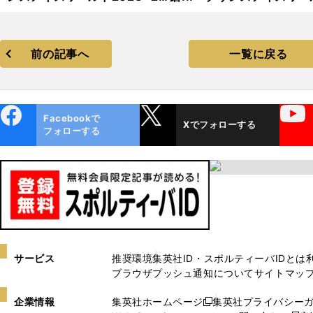
24」フォトギャラリー
2023−2024」フォトギャ
リー
前の記事へ
一覧に戻る
ebo
X
YouTube
Facebookで
Xでフォローする
ok
フォローする
サービス
推奨環境
集英社ID・スポルティーバIDとは
ブラウザプッシュ通知について
サイトマッ
企業情報
集英社ホームページ
集英社プライバシー
新