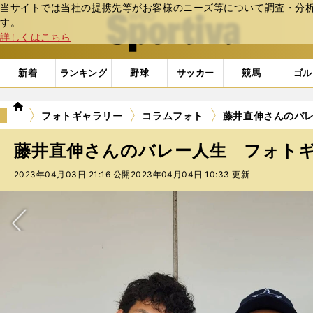
当サイトでは当社の提携先等がお客様のニーズ等について調査・分析し
web Sportiva (webスポルティーバ)
す。
詳しくはこちら
新着
ランキング
野球
サッカー
競馬
ゴル
we
フォトギャラリー
コラムフォト
藤井直伸さんのバレ
b
ス
藤井直伸さんのバレー人生 フォトギャ
ポ
ル
2023年04月03日 21:16 公開
2023年04月04日 10:33 更新
テ
ィ
ー
バ
次へ