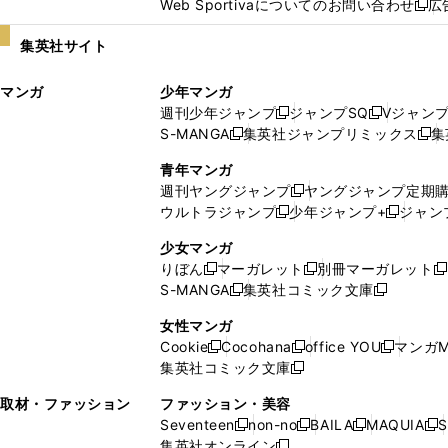
Web Sportivaについてのお問い合わせ
広
し
新
い
し
集英社サイト
ウ
い
ィ
ウ
マンガ
少年マンガ
ン
ィ
週刊少年ジャンプ
ジャンプSQ
Vジャン
ド
ン
新
新
S-MANGA
集英社ジャンプリミックス
集
ウ
ド
新
し
し
新
で
ウ
し
い
い
し
青年マンガ
開
で
い
ウ
ウ
い
週刊ヤングジャンプ
ヤングジャンプ定期
新
く
開
ウ
ィ
ィ
ウ
ウルトラジャンプ
少年ジャンプ+
ジャン
新
し
新
く
ィ
ン
ン
ィ
し
い
し
ン
ド
ド
ン
少女マンガ
い
ウ
い
ド
ウ
ウ
ド
りぼん
マーガレット
別冊マーガレット
新
新
新
ウ
ィ
ウ
ウ
で
で
ウ
S-MANGA
集英社コミック文庫
し
新
し
新
ィ
ン
ィ
で
開
開
で
い
し
い
し
ン
ド
ン
女性マンガ
開
く
く
開
ウ
い
ウ
い
ド
ウ
ド
Cookie
Cocohana
office YOU
マンガM
く
く
新
新
新
ィ
ウ
ィ
ウ
ウ
で
ウ
集英社コミック文庫
し
新
し
し
ン
ィ
ン
ィ
で
開
で
い
し
い
い
ド
ン
ド
ン
取材・ファッション
ファッション・美容
開
く
開
ウ
い
ウ
ウ
ウ
ド
ウ
ド
Seventeen
non-no
BAILA
MAQUIA
S
く
く
新
新
新
新
ィ
ウ
ィ
ィ
で
ウ
で
ウ
集英社オンライン