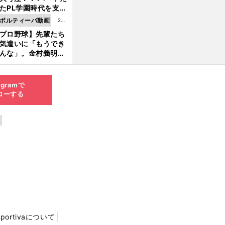
8.0
たPL学園時代を支え
6更
ものとは
ポルティーバ動画
202
新
プロ野球】先輩たち
6.0
気遣いに「もうでき
8.0
んな」。金村義明＆
6更
塚光二が明かす引退
新
ピソード！
agramで
ローする
Sportivaについて