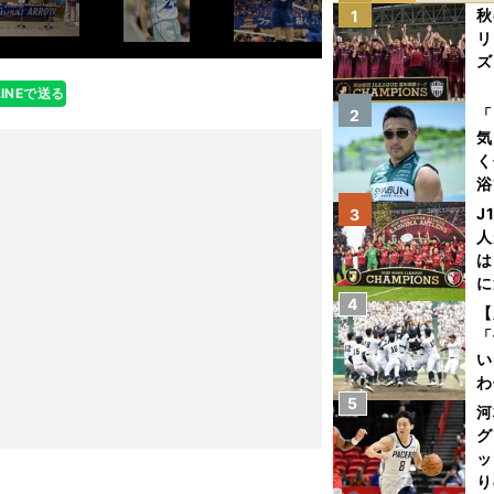
秋
1
リ
ズ
LINEで送る
を
「
2
気
く
浴
太
J
3
ァ
人
は
に
4
と
【
「
い
わ
5
だ
河
グ
ッ
り