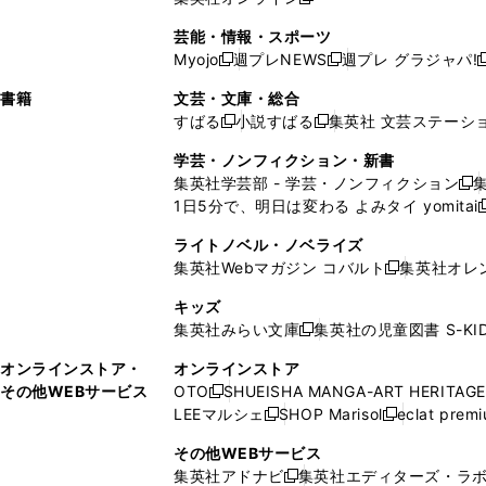
し
新
し
し
し
ン
ィ
ン
ン
開
で
開
で
い
し
い
い
い
ド
ン
ド
ド
芸能・情報・スポーツ
く
開
く
開
ウ
い
ウ
ウ
ウ
ウ
ド
ウ
ウ
Myojo
週プレNEWS
週プレ グラジャパ!
く
く
新
新
新
ィ
ウ
ィ
ィ
ィ
で
ウ
で
で
し
し
ン
ィ
ン
ン
ン
書籍
文芸・文庫・総合
開
で
開
開
い
い
ド
ン
ド
ド
ド
すばる
小説すばる
集英社 文芸ステーシ
く
開
く
く
新
新
ウ
ウ
ウ
ド
ウ
ウ
ウ
く
し
し
ィ
ィ
学芸・ノンフィクション・新書
で
ウ
で
で
で
い
い
ン
ン
集英社学芸部 - 学芸・ノンフィクション
開
で
開
開
開
新
ウ
ウ
ド
ド
1日5分で、明日は変わる よみタイ yomitai
く
開
く
く
く
し
新
ィ
ィ
ウ
ウ
く
い
ン
ン
ライトノベル・ノベライズ
で
で
ウ
ド
ド
集英社Webマガジン コバルト
集英社オレ
開
開
新
ィ
ウ
ウ
く
く
し
ン
キッズ
で
で
い
ド
集英社みらい文庫
集英社の児童図書 S-KID
開
開
新
ウ
ウ
く
く
し
ィ
オンラインストア・
オンラインストア
で
い
ン
その他WEBサービス
OTO
SHUEISHA MANGA-ART HERITAGE
開
新
ウ
ド
LEEマルシェ
SHOP Marisol
eclat prem
く
し
新
新
ィ
ウ
い
し
し
ン
その他WEBサービス
で
ウ
い
い
ド
集英社アドナビ
集英社エディターズ・ラ
開
新