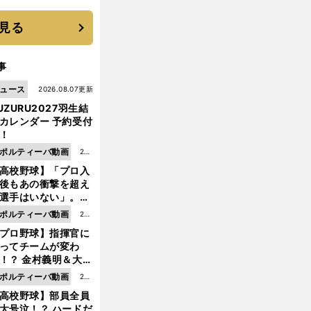
に３年目のNBA挑戦
続く
見る
事
ュース
2026.08.07更新
UZURU2027羽生結
カレンダー 予約受付
！
ポルティーバ動画
202
高校野球】「プロ入
6.0
後もあの衝撃を超え
8.0
選手はいない」。PL
6更
園トリオが衝撃を受
ポルティーバ動画
202
新
た選手
プロ野球】指揮官に
6.0
ってチームが変わ
8.0
！？ 金村義明＆大塚
6更
二が語る歴代監督エ
ポルティーバ動画
202
新
ソード
高校野球】部員全員
6.0
大号泣！？ ハードだ