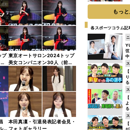
糧
は
もっと
各スポーツコラム記
ニ
Y
弦
ップ
東京オートサロン2024トップ
中
中
美女コンパニオン30人（前
ス
編）「全身フォト」
【
り
る
学
ス
け
【
よ
る
光
ス
ピ
昌
本田真凜・引退発表記者会見・
【
ルド
フォトギャラリー
が