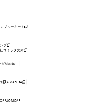
ャンプルーキー！
新
し
い
ウ
ャンプ
新
ィ
社コミック文庫
し
新
ン
い
し
ド
ウ
い
ウ
ガMeets
新
ィ
ウ
で
し
ン
ィ
開
い
ド
ン
く
ウ
ウ
ド
s
S-MANGA
新
新
ィ
で
ウ
し
し
ン
開
で
い
い
ド
く
開
ウ
ウ
ウ
NO
UOMO
く
新
新
ィ
ィ
で