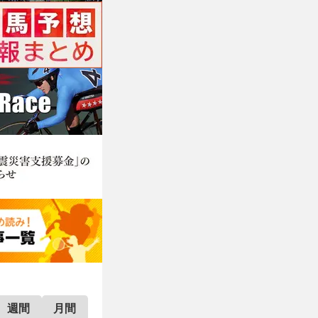
週間
月間