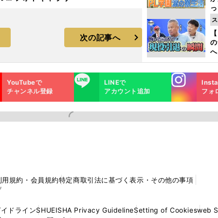
っ
ラ
た
ス
【
次の記事へ
の
へ
大
エ
Instagra
LINE
YouTubeで
LINEで
Inst
m
チャンネル登録
アカウント追加
フォ
利用規約・会員規約
特定商取引法に基づく表示・その他の事項
プ
ガイドライン
SHUEISHA Privacy Guideline
Setting of Cookies
web 