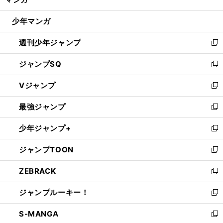
ド
閉
ウ
じ
少年マンガ
で
る
開
週刊少年ジャンプ
く
新
し
ジャンプSQ
い
新
ウ
し
Vジャンプ
ィ
い
新
ン
ウ
し
最強ジャンプ
ド
ィ
い
新
ウ
ン
ウ
し
少年ジャンプ+
で
ド
ィ
い
新
開
ウ
ン
ウ
し
ジャンプTOON
く
で
ド
ィ
い
新
開
ウ
ン
ウ
し
ZEBRACK
く
で
ド
ィ
い
新
開
ウ
ン
ウ
し
ジャンプルーキー！
く
で
ド
ィ
い
新
開
ウ
ン
ウ
し
S-MANGA
く
で
ド
ィ
い
新