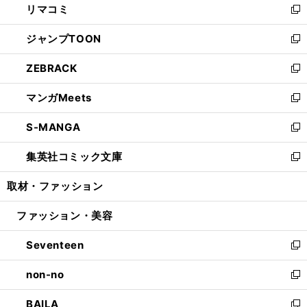
リマコミ
で
ド
ィ
い
新
開
ウ
ン
ウ
し
ジャンプTOON
く
で
ド
ィ
い
新
開
ウ
ン
ウ
し
ZEBRACK
く
で
ド
ィ
い
新
開
ウ
ン
ウ
し
マンガMeets
く
で
ド
ィ
い
新
開
ウ
ン
ウ
し
S-MANGA
く
で
ド
ィ
い
新
開
ウ
ン
ウ
し
集英社コミック文庫
く
で
ド
ィ
い
新
開
ウ
ン
ウ
し
取材・ファッション
く
で
ド
ィ
い
開
ウ
ン
ウ
ファッション・美容
く
で
ド
ィ
開
ウ
ン
Seventeen
く
で
ド
新
開
ウ
し
non-no
く
で
い
新
開
ウ
し
BAILA
く
ィ
い
新