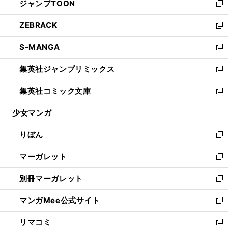
ジャンプTOON
く
で
ド
ィ
い
新
開
ウ
ン
ウ
し
ZEBRACK
く
で
ド
ィ
い
新
開
ウ
ン
ウ
し
S-MANGA
く
で
ド
ィ
い
新
開
ウ
ン
ウ
し
集英社ジャンプリミックス
く
で
ド
ィ
い
新
開
ウ
ン
ウ
し
集英社コミック文庫
く
で
ド
ィ
い
新
開
ウ
ン
ウ
し
少女マンガ
く
で
ド
ィ
い
開
ウ
ン
ウ
りぼん
く
で
ド
ィ
新
開
ウ
ン
し
マーガレット
く
で
ド
い
新
開
ウ
ウ
し
別冊マーガレット
く
で
ィ
い
新
開
ン
ウ
し
マンガMee公式サイト
く
ド
ィ
い
新
ウ
ン
ウ
し
リマコミ
で
ド
ィ
い
新