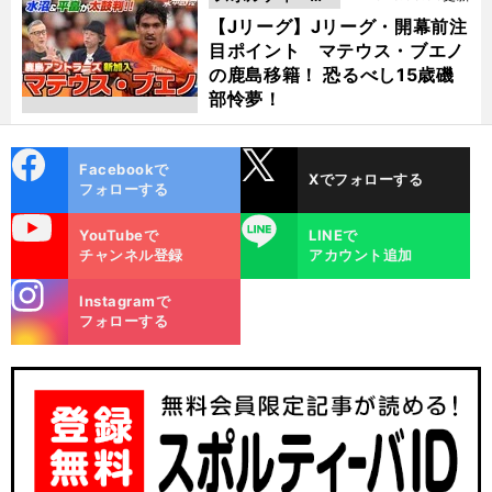
動画
【Jリーグ】Jリーグ・開幕前注
目ポイント マテウス・ブエノ
の鹿島移籍！ 恐るべし15歳磯
部怜夢！
cebo
X
Facebookで
Xでフォローする
ok
フォローする
uTube
LINE
YouTubeで
LINEで
チャンネル登録
アカウント追加
stagra
Instagramで
m
フォローする