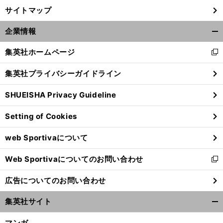
サイトマップ
企業情報
開
く/
集英社ホームページ
新
閉
し
じ
集英社プライバシーガイドライン
い
る
ウ
SHUEISHA Privacy Guideline
ィ
ン
Setting of Cookies
ド
ウ
web Sportivaについて
で
開
Web Sportivaについてのお問い合わせ
く
新
し
広告についてのお問い合わせ
い
ウ
集英社サイト
ィ
開
ン
く/
マンガ