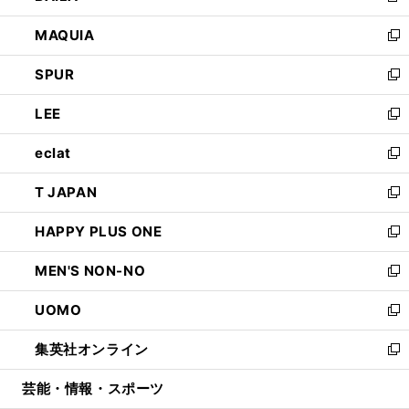
ン
ウ
し
MAQUIA
ド
ィ
い
新
ウ
ン
ウ
し
SPUR
で
ド
ィ
い
新
開
ウ
ン
ウ
し
LEE
く
で
ド
ィ
い
新
開
ウ
ン
ウ
し
eclat
く
で
ド
ィ
い
新
開
ウ
ン
ウ
し
T JAPAN
く
で
ド
ィ
い
新
開
ウ
ン
ウ
し
HAPPY PLUS ONE
く
で
ド
ィ
い
新
開
ウ
ン
ウ
し
MEN'S NON-NO
く
で
ド
ィ
い
新
開
ウ
ン
ウ
し
UOMO
く
で
ド
ィ
い
新
開
ウ
ン
ウ
し
集英社オンライン
く
で
ド
ィ
い
新
開
ウ
ン
ウ
し
芸能・情報・スポーツ
く
で
ド
ィ
い
開
ウ