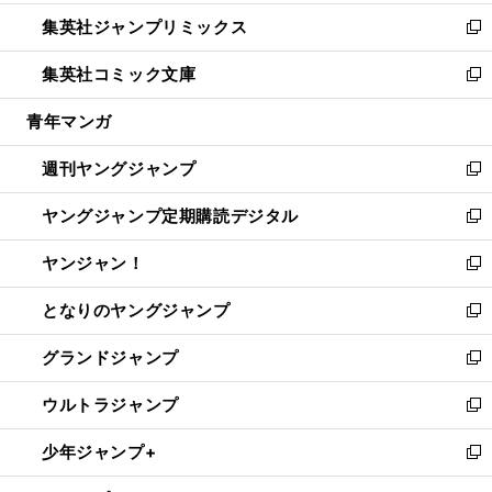
開
ウ
ン
ウ
し
集英社ジャンプリミックス
く
で
ド
ィ
い
新
開
ウ
ン
ウ
し
集英社コミック文庫
く
で
ド
ィ
い
新
開
ウ
ン
ウ
し
青年マンガ
く
で
ド
ィ
い
開
ウ
ン
ウ
週刊ヤングジャンプ
く
で
ド
ィ
新
開
ウ
ン
し
ヤングジャンプ定期購読デジタル
く
で
ド
い
新
開
ウ
ウ
し
ヤンジャン！
く
で
ィ
い
新
開
ン
ウ
し
となりのヤングジャンプ
く
ド
ィ
い
新
ウ
ン
ウ
し
グランドジャンプ
で
ド
ィ
い
新
開
ウ
ン
ウ
し
ウルトラジャンプ
く
で
ド
ィ
い
新
開
ウ
ン
ウ
し
少年ジャンプ+
く
で
ド
ィ
い
新
開
ウ
ン
ウ
し