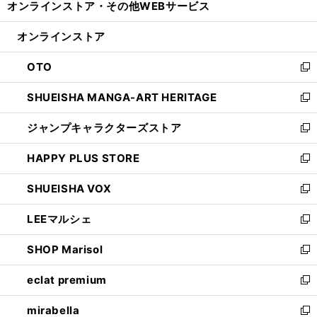
オンラインストア・
その他WEBサービス
く
で
ィ
い
開
ン
ウ
オンラインストア
く
ド
ィ
ウ
ン
OTO
で
ド
新
開
ウ
し
SHUEISHA MANGA-ART HERITAGE
く
で
い
新
開
ウ
し
ジャンプキャラクターズストア
く
ィ
い
新
ン
ウ
し
HAPPY PLUS STORE
ド
ィ
い
新
ウ
ン
ウ
し
SHUEISHA VOX
で
ド
ィ
い
新
開
ウ
ン
ウ
し
LEEマルシェ
く
で
ド
ィ
い
新
開
ウ
ン
ウ
し
SHOP Marisol
く
で
ド
ィ
い
新
開
ウ
ン
ウ
し
eclat premium
く
で
ド
ィ
い
新
開
ウ
ン
ウ
し
mirabella
く
で
ド
ィ
い
新