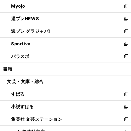
ン
ウ
Myojo
く
で
ド
ィ
新
開
ウ
ン
し
週プレNEWS
く
で
ド
い
新
開
ウ
ウ
し
週プレ グラジャパ!
く
で
ィ
い
新
開
ン
ウ
し
Sportiva
く
ド
ィ
い
新
ウ
ン
ウ
し
パラスポ
で
ド
ィ
い
新
開
ウ
ン
ウ
し
書籍
く
で
ド
ィ
い
開
ウ
ン
ウ
文芸・文庫・総合
く
で
ド
ィ
開
ウ
ン
すばる
く
で
ド
新
開
ウ
し
小説すばる
く
で
い
新
開
ウ
し
集英社 文芸ステーション
く
ィ
い
新
ン
ウ
し