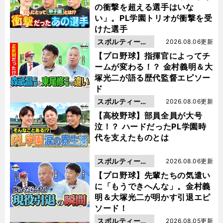
の衝撃を超える選手はいな
い」。PL学園トリオが衝撃を受
けた選手
スポルティーバ
2026.08.06更新
動画
【プロ野球】指揮官によってチ
ームが変わる！？ 金村義明＆大
塚光二が語る歴代監督エピソー
ド
スポルティーバ
2026.08.06更新
動画
【高校野球】部員全員が大号
泣！？ ハードだったPL学園時
代を支えたものとは
スポルティーバ
2026.08.06更新
動画
【プロ野球】先輩たちの気遣い
に「もうできへんな」。金村義
明＆大塚光二が明かす引退エピ
ソード！
スポルティーバ
2026.08.05更新