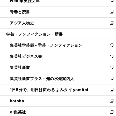
web 集英社文庫
ド
ィ
い
新
ウ
ン
ウ
し
青春と読書
で
ド
ィ
い
新
開
ウ
ン
ウ
し
アジア人物史
く
で
ド
ィ
い
新
開
ウ
ン
ウ
し
学芸・ノンフィクション・新書
く
で
ド
ィ
い
開
ウ
ン
ウ
集英社学芸部 - 学芸・ノンフィクション
く
で
ド
ィ
新
開
ウ
ン
し
集英社ビジネス書
く
で
ド
い
新
開
ウ
ウ
し
集英社新書
く
で
ィ
い
新
開
ン
ウ
し
集英社新書プラス - 知の水先案内人
く
ド
ィ
い
新
ウ
ン
ウ
し
1日5分で、明日は変わる よみタイ yomitai
で
ド
ィ
い
新
開
ウ
ン
ウ
し
kotoba
く
で
ド
ィ
い
新
開
ウ
ン
ウ
し
e!集英社
く
で
ド
ィ
い
新