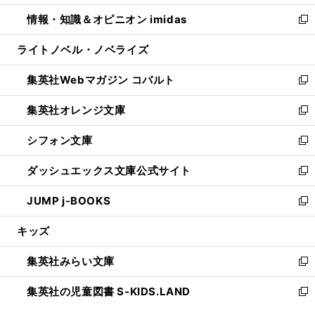
開
ウ
ン
ウ
し
情報・知識＆オピニオン imidas
く
で
ド
ィ
い
新
開
ウ
ン
ウ
し
ライトノベル・ノベライズ
く
で
ド
ィ
い
開
ウ
ン
ウ
集英社Webマガジン コバルト
く
で
ド
ィ
新
開
ウ
ン
し
集英社オレンジ文庫
く
で
ド
い
新
開
ウ
ウ
し
シフォン文庫
く
で
ィ
い
新
開
ン
ウ
し
ダッシュエックス文庫公式サイト
く
ド
ィ
い
新
ウ
ン
ウ
し
JUMP j-BOOKS
で
ド
ィ
い
新
開
ウ
ン
ウ
し
キッズ
く
で
ド
ィ
い
開
ウ
ン
ウ
集英社みらい文庫
く
で
ド
ィ
新
開
ウ
ン
し
集英社の児童図書 S-KIDS.LAND
く
で
ド
い
新
開
ウ
ウ
し