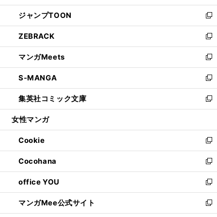
開
ウ
ン
ウ
し
ジャンプTOON
く
で
ド
ィ
い
新
開
ウ
ン
ウ
し
ZEBRACK
く
で
ド
ィ
い
新
開
ウ
ン
ウ
し
マンガMeets
く
で
ド
ィ
い
新
開
ウ
ン
ウ
し
S-MANGA
く
で
ド
ィ
い
新
開
ウ
ン
ウ
し
集英社コミック文庫
く
で
ド
ィ
い
新
開
ウ
ン
ウ
し
女性マンガ
く
で
ド
ィ
い
開
ウ
ン
ウ
Cookie
く
で
ド
ィ
新
開
ウ
ン
し
Cocohana
く
で
ド
い
新
開
ウ
ウ
し
office YOU
く
で
ィ
い
新
開
ン
ウ
し
マンガMee公式サイト
く
ド
ィ
い
新
ウ
ン
ウ
し