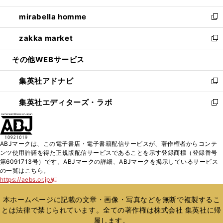
開
ウ
ン
ウ
し
mirabella homme
く
で
ド
ィ
い
新
開
ウ
ン
ウ
し
zakka market
く
で
ド
ィ
い
新
開
ウ
ン
ウ
し
その他WEBサービス
く
で
ド
ィ
い
開
ウ
ン
ウ
集英社アドナビ
く
で
ド
ィ
新
開
ウ
ン
し
集英社エディターズ・ラボ
く
で
ド
い
新
開
ウ
ウ
し
く
で
ィ
い
開
ン
ウ
ABJマークは、この電子書店・電子書籍配信サービスが、著作権者からコンテ
く
ド
ィ
ンツ使用許諾を得た正規版配信サービスであることを示す登録商標（登録番号
ウ
ン
第6091713号）です。ABJマークの詳細、ABJマークを掲示しているサービス
で
ド
の一覧はこちら。
開
ウ
https://aebs.or.jp/
新
く
で
し
い
開
本ホームページに記載の文章・画像・写真などを無断で複製するこ
ウ
く
とは法律で禁じられています。全ての著作権は株式会社 集英社に帰
ィ
属します。
ン