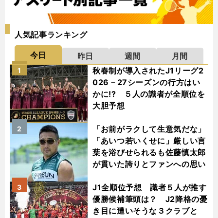
人気記事ランキング
今日
昨日
週間
月間
秋春制が導入されたJ1リーグ2
1
026－27シーズンの行方はい
かに!? ５人の識者が全順位を
大胆予想
「お前がラクして生意気だな」
2
「あいつ若いくせに」厳しい言
葉を浴びせられるも佐藤慎太郎
が貫いた誇りとファンへの思い
J1全順位予想 識者５人が推す
3
優勝候補筆頭は？ J2降格の憂
き目に遭いそうな３クラブと