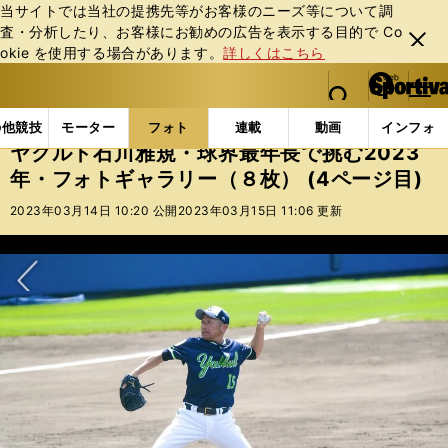
当サイトでは当社の提携先等がお客様のニーズ等について調
査・分析したり、お客様にお勧めの広告を表⽰する⽬的で Co
閉じ
okie を使⽤する場合があります。
詳しくはこちら
る
マイペ
web Sportiva (webスポルティーバ)
検索
メニュ
we
ー
フォトギャラリー
ヤクルト石川雅規・球界最年長で挑む2
b
ジ
の他競技
モーター
フォト
連載
動画
インフォ
ス
ヤクルト石川雅規・球界最年長で挑む2023
ポ
年・フォトギャラリー（８枚） (4ページ目)
ル
テ
2023年03月14日 10:20 公開
2023年03月15日 11:06 更新
ィ
ー
バ
次へ