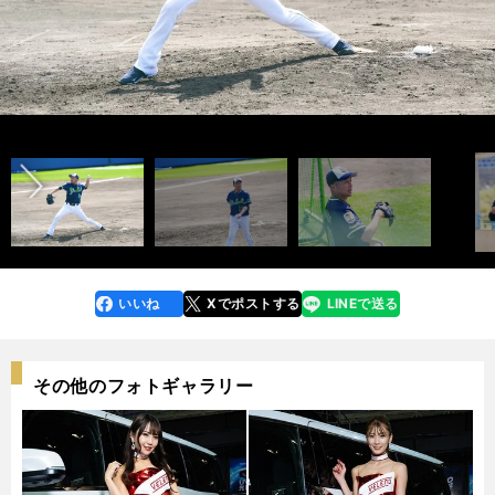
インタビュー記事＞＞
インタビュー記事＞＞
前へ
photo by Wada Satoshi
photo by Wada Satoshi
いいね
Xでポストする
LINEで送る
line
faceboo
x
k
その他のフォトギャラリー