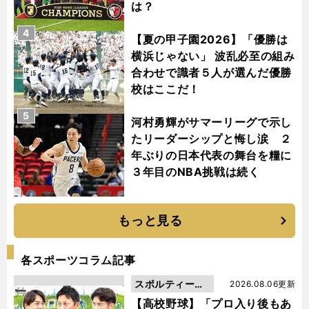
は？
4
【夏の甲子園2026】「優勝は
横浜じゃない」 波乱必至の組み
合わせで識者５人が選んだ優勝
校はここだ！
5
河村勇輝がサマーリーグで示し
たリーダーシップと悔し涙 ２
年ぶりの日本代表の舞台を糧に
３年目のNBA挑戦は続く
もっと見る
各スポーツコラム記事
スポルティーバ
2026.08.06更新
動画
【高校野球】「プロ入り後もあ