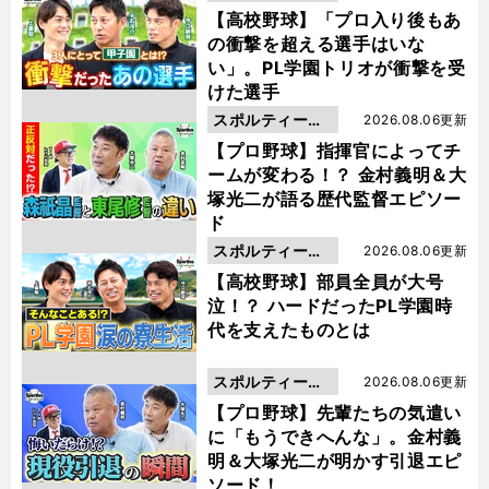
動画
【高校野球】「プロ入り後もあ
の衝撃を超える選手はいな
い」。PL学園トリオが衝撃を受
けた選手
スポルティーバ
2026.08.06更新
動画
【プロ野球】指揮官によってチ
ームが変わる！？ 金村義明＆大
塚光二が語る歴代監督エピソー
ド
スポルティーバ
2026.08.06更新
動画
【高校野球】部員全員が大号
泣！？ ハードだったPL学園時
代を支えたものとは
スポルティーバ
2026.08.06更新
動画
【プロ野球】先輩たちの気遣い
に「もうできへんな」。金村義
明＆大塚光二が明かす引退エピ
ソード！