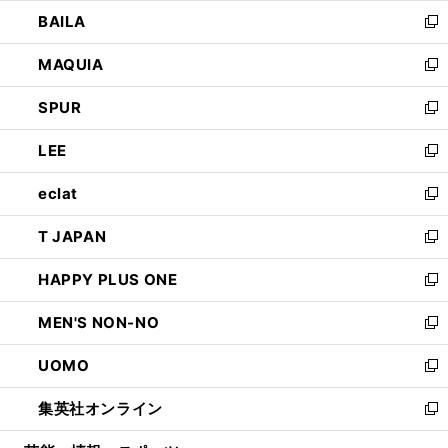
ウ
し
BAILA
く
ィ
い
新
ン
ウ
し
MAQUIA
ド
ィ
い
新
ウ
ン
ウ
し
SPUR
で
ド
ィ
い
新
開
ウ
ン
ウ
し
LEE
く
で
ド
ィ
い
新
開
ウ
ン
ウ
し
eclat
く
で
ド
ィ
い
新
開
ウ
ン
ウ
し
T JAPAN
く
で
ド
ィ
い
新
開
ウ
ン
ウ
し
HAPPY PLUS ONE
く
で
ド
ィ
い
新
開
ウ
ン
ウ
し
MEN'S NON-NO
く
で
ド
ィ
い
新
開
ウ
ン
ウ
し
UOMO
く
で
ド
ィ
い
新
開
ウ
ン
ウ
し
集英社オンライン
く
で
ド
ィ
い
新
開
ウ
ン
ウ
し