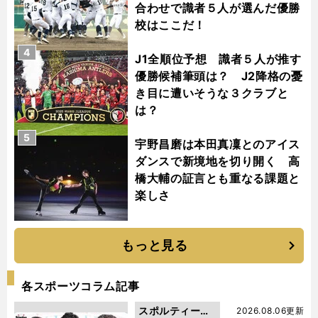
合わせで識者５人が選んだ優勝
校はここだ！
4
J1全順位予想 識者５人が推す
優勝候補筆頭は？ J2降格の憂
き目に遭いそうな３クラブと
は？
5
宇野昌磨は本田真凜とのアイス
ダンスで新境地を切り開く 高
橋大輔の証言とも重なる課題と
楽しさ
もっと見る
各スポーツコラム記事
スポルティーバ
2026.08.06更新