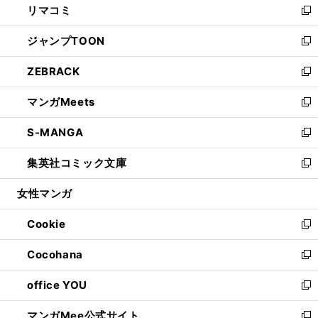
リマコミ
で
ド
ィ
い
新
開
ウ
ン
ウ
し
ジャンプTOON
く
で
ド
ィ
い
新
開
ウ
ン
ウ
し
ZEBRACK
く
で
ド
ィ
い
新
開
ウ
ン
ウ
し
マンガMeets
く
で
ド
ィ
い
新
開
ウ
ン
ウ
し
S-MANGA
く
で
ド
ィ
い
新
開
ウ
ン
ウ
し
集英社コミック文庫
く
で
ド
ィ
い
新
開
ウ
ン
ウ
し
女性マンガ
く
で
ド
ィ
い
開
ウ
ン
ウ
Cookie
く
で
ド
ィ
新
開
ウ
ン
し
Cocohana
く
で
ド
い
新
開
ウ
ウ
し
office YOU
く
で
ィ
い
新
開
ン
ウ
し
マンガMee公式サイト
く
ド
ィ
い