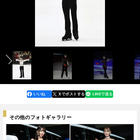
photo by Noto Sunao（a presto）
photo by Noto Sunao（a presto）
記事＜羽生結弦「僕の人生史上でも初めてのこと」に直面。アイスショー
記事＜羽生結弦「僕の人生史上でも初めてのこと」に直面。アイスショー
前へ
で模索する新たな自分＞
で模索する新たな自分＞
photo by Noto Sunao（a presto）
いいね
Xでポストする
LINEで送る
line
faceboo
x
k
その他のフォトギャラリー