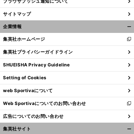
ブラウザプッシュ通知について
サイトマップ
企業情報
開
く/
集英社ホームページ
新
閉
し
じ
集英社プライバシーガイドライン
い
る
ウ
SHUEISHA Privacy Guideline
ィ
ン
Setting of Cookies
ド
ウ
web Sportivaについて
で
開
Web Sportivaについてのお問い合わせ
く
新
し
広告についてのお問い合わせ
い
ウ
集英社サイト
ィ
開