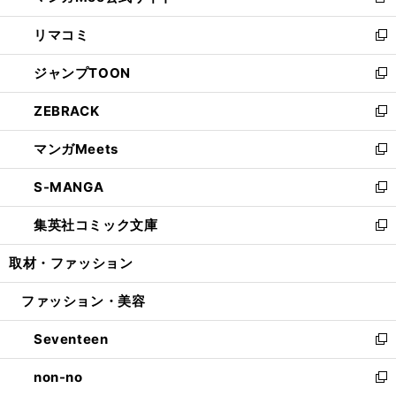
新
ウ
ン
ウ
し
リマコミ
で
ド
ィ
い
新
開
ウ
ン
ウ
し
ジャンプTOON
く
で
ド
ィ
い
新
開
ウ
ン
ウ
し
ZEBRACK
く
で
ド
ィ
い
新
開
ウ
ン
ウ
し
マンガMeets
く
で
ド
ィ
い
新
開
ウ
ン
ウ
し
S-MANGA
く
で
ド
ィ
い
新
開
ウ
ン
ウ
し
集英社コミック文庫
く
で
ド
ィ
い
新
開
ウ
ン
ウ
し
取材・ファッション
く
で
ド
ィ
い
開
ウ
ン
ウ
ファッション・美容
く
で
ド
ィ
開
ウ
ン
Seventeen
く
で
ド
新
開
ウ
し
non-no
く
で
い
新
開