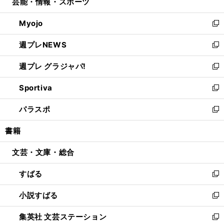
芸能・情報・スポーツ
く
で
ド
ィ
い
開
ウ
ン
ウ
Myojo
く
で
ド
ィ
新
開
ウ
ン
し
週プレNEWS
く
で
ド
い
新
開
ウ
ウ
し
週プレ グラジャパ!
く
で
ィ
い
新
開
ン
ウ
し
Sportiva
く
ド
ィ
い
新
ウ
ン
ウ
し
パラスポ
で
ド
ィ
い
新
開
ウ
ン
ウ
し
書籍
く
で
ド
ィ
い
開
ウ
ン
ウ
文芸・文庫・総合
く
で
ド
ィ
開
ウ
ン
すばる
く
で
ド
新
開
ウ
し
小説すばる
く
で
い
新
開
ウ
し
集英社 文芸ステーション
く
ィ
い
新