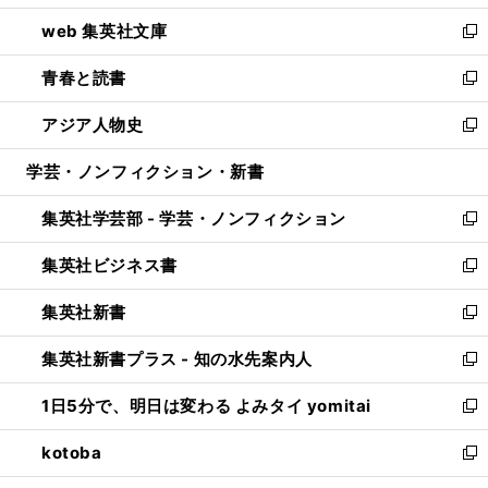
ン
ウ
し
web 集英社文庫
ド
ィ
い
新
ウ
ン
ウ
し
青春と読書
で
ド
ィ
い
新
開
ウ
ン
ウ
し
アジア人物史
く
で
ド
ィ
い
新
開
ウ
ン
ウ
し
学芸・ノンフィクション・新書
く
で
ド
ィ
い
開
ウ
ン
ウ
集英社学芸部 - 学芸・ノンフィクション
く
で
ド
ィ
新
開
ウ
ン
し
集英社ビジネス書
く
で
ド
い
新
開
ウ
ウ
し
集英社新書
く
で
ィ
い
新
開
ン
ウ
し
集英社新書プラス - 知の水先案内人
く
ド
ィ
い
新
ウ
ン
ウ
し
1日5分で、明日は変わる よみタイ yomitai
で
ド
ィ
い
新
開
ウ
ン
ウ
し
kotoba
く
で
ド
ィ
い
新
開
ウ
ン
ウ
し