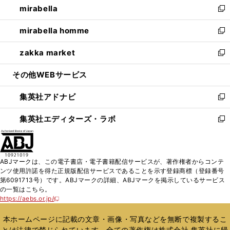
mirabella
く
で
ド
ィ
い
新
開
ウ
ン
ウ
し
mirabella homme
く
で
ド
ィ
い
新
開
ウ
ン
ウ
し
zakka market
く
で
ド
ィ
い
新
開
ウ
ン
ウ
し
その他WEBサービス
く
で
ド
ィ
い
開
ウ
ン
ウ
集英社アドナビ
く
で
ド
ィ
新
開
ウ
ン
し
集英社エディターズ・ラボ
く
で
ド
い
新
開
ウ
ウ
し
く
で
ィ
い
開
ン
ウ
ABJマークは、この電子書店・電子書籍配信サービスが、著作権者からコンテ
く
ド
ィ
ンツ使用許諾を得た正規版配信サービスであることを示す登録商標（登録番号
ウ
ン
第6091713号）です。ABJマークの詳細、ABJマークを掲示しているサービス
で
ド
の一覧はこちら。
開
ウ
https://aebs.or.jp/
新
く
で
し
い
開
本ホームページに記載の文章・画像・写真などを無断で複製するこ
ウ
く
とは法律で禁じられています。全ての著作権は株式会社 集英社に帰