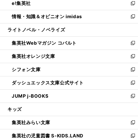
e!集英社
く
で
ド
ィ
い
新
開
ウ
ン
ウ
し
情報・知識＆オピニオン imidas
く
で
ド
ィ
い
新
開
ウ
ン
ウ
し
ライトノベル・ノベライズ
く
で
ド
ィ
い
開
ウ
ン
ウ
集英社Webマガジン コバルト
く
で
ド
ィ
新
開
ウ
ン
し
集英社オレンジ文庫
く
で
ド
い
新
開
ウ
ウ
し
シフォン文庫
く
で
ィ
い
新
開
ン
ウ
し
ダッシュエックス文庫公式サイト
く
ド
ィ
い
新
ウ
ン
ウ
し
JUMP j-BOOKS
で
ド
ィ
い
新
開
ウ
ン
ウ
し
キッズ
く
で
ド
ィ
い
開
ウ
ン
ウ
集英社みらい文庫
く
で
ド
ィ
新
開
ウ
ン
し
集英社の児童図書 S-KIDS.LAND
く
で
ド
い
新