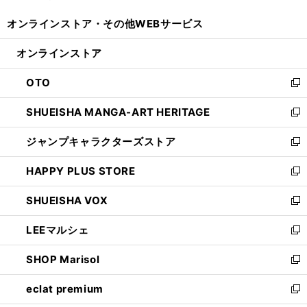
開
ウ
ウ
し
オンラインストア・
その他WEBサービス
く
で
ィ
い
開
ン
ウ
オンラインストア
く
ド
ィ
ウ
ン
OTO
で
ド
新
開
ウ
し
SHUEISHA MANGA-ART HERITAGE
く
で
い
新
開
ウ
し
ジャンプキャラクターズストア
く
ィ
い
新
ン
ウ
し
HAPPY PLUS STORE
ド
ィ
い
新
ウ
ン
ウ
し
SHUEISHA VOX
で
ド
ィ
い
新
開
ウ
ン
ウ
し
LEEマルシェ
く
で
ド
ィ
い
新
開
ウ
ン
ウ
し
SHOP Marisol
く
で
ド
ィ
い
新
開
ウ
ン
ウ
し
eclat premium
く
で
ド
ィ
い
新
開
ウ
ン
ウ
し