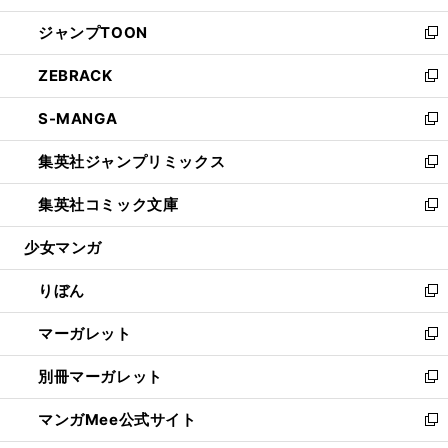
開
ウ
ン
ウ
し
ジャンプTOON
く
で
ド
ィ
い
新
開
ウ
ン
ウ
し
ZEBRACK
く
で
ド
ィ
い
新
開
ウ
ン
ウ
し
S-MANGA
く
で
ド
ィ
い
新
開
ウ
ン
ウ
し
集英社ジャンプリミックス
く
で
ド
ィ
い
新
開
ウ
ン
ウ
し
集英社コミック文庫
く
で
ド
ィ
い
新
開
ウ
ン
ウ
し
少女マンガ
く
で
ド
ィ
い
開
ウ
ン
ウ
りぼん
く
で
ド
ィ
新
開
ウ
ン
し
マーガレット
く
で
ド
い
新
開
ウ
ウ
し
別冊マーガレット
く
で
ィ
い
新
開
ン
ウ
し
マンガMee公式サイト
く
ド
ィ
い
新
ウ
ン
ウ
し