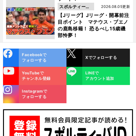
スポルティーバ
2026.08.05更新
動画
【Jリーグ】Jリーグ・開幕前注
目ポイント マテウス・ブエノ
の鹿島移籍！ 恐るべし15歳磯
部怜夢！
cebo
X
Facebookで
Xでフォローする
ok
フォローする
uTube
LINE
YouTubeで
LINEで
チャンネル登録
アカウント追加
stagra
Instagramで
m
フォローする