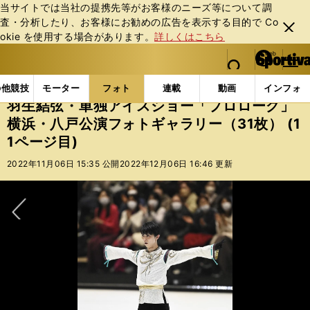
当サイトでは当社の提携先等がお客様のニーズ等について調
査・分析したり、お客様にお勧めの広告を表⽰する⽬的で Co
閉じ
okie を使⽤する場合があります。
詳しくはこちら
る
マイペ
web Sportiva (webスポルティーバ)
検索
メニュ
we
ー
フォトギャラリー
羽生結弦・単独アイスショー「プロロー
b
ジ
の他競技
モーター
フォト
連載
動画
インフォ
ス
羽生結弦・単独アイスショー「プロローグ」
ポ
横浜・八戸公演フォトギャラリー（31枚） (1
ル
1ページ目)
テ
ィ
2022年11月06日 15:35 公開
2022年12月06日 16:46 更新
ー
バ
次へ