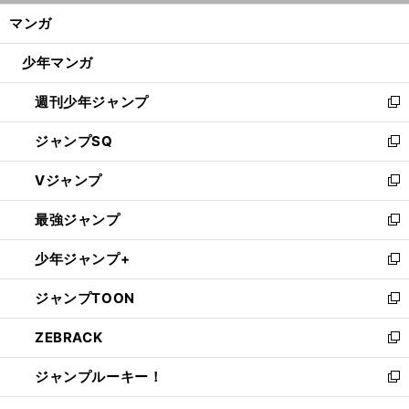
ン
く/
マンガ
ド
閉
ウ
じ
少年マンガ
で
る
開
週刊少年ジャンプ
く
新
し
ジャンプSQ
い
新
ウ
し
Vジャンプ
ィ
い
新
ン
ウ
し
最強ジャンプ
ド
ィ
い
新
ウ
ン
ウ
し
少年ジャンプ+
で
ド
ィ
い
新
開
ウ
ン
ウ
し
ジャンプTOON
く
で
ド
ィ
い
新
開
ウ
ン
ウ
し
ZEBRACK
く
で
ド
ィ
い
新
開
ウ
ン
ウ
し
ジャンプルーキー！
く
で
ド
ィ
い
新
開
ウ
ン
ウ
し