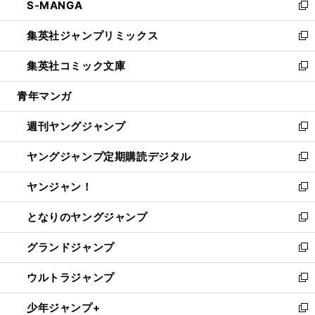
S-MANGA
く
で
ド
ィ
い
新
開
ウ
ン
ウ
し
集英社ジャンプリミックス
く
で
ド
ィ
い
新
開
ウ
ン
ウ
し
集英社コミック文庫
く
で
ド
ィ
い
新
開
ウ
ン
ウ
し
青年マンガ
く
で
ド
ィ
い
開
ウ
ン
ウ
週刊ヤングジャンプ
く
で
ド
ィ
新
開
ウ
ン
し
ヤングジャンプ定期購読デジタル
く
で
ド
い
新
開
ウ
ウ
し
ヤンジャン！
く
で
ィ
い
新
開
ン
ウ
し
となりのヤングジャンプ
く
ド
ィ
い
新
ウ
ン
ウ
し
グランドジャンプ
で
ド
ィ
い
新
開
ウ
ン
ウ
し
ウルトラジャンプ
く
で
ド
ィ
い
新
開
ウ
ン
ウ
し
少年ジャンプ+
く
で
ド
ィ
い
新