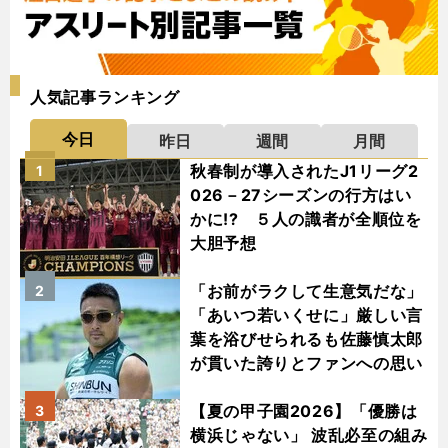
人気記事ランキング
今日
昨日
週間
月間
秋春制が導入されたJ1リーグ2
1
026－27シーズンの行方はい
かに!? ５人の識者が全順位を
大胆予想
「お前がラクして生意気だな」
2
「あいつ若いくせに」厳しい言
葉を浴びせられるも佐藤慎太郎
が貫いた誇りとファンへの思い
【夏の甲子園2026】「優勝は
3
横浜じゃない」 波乱必至の組み