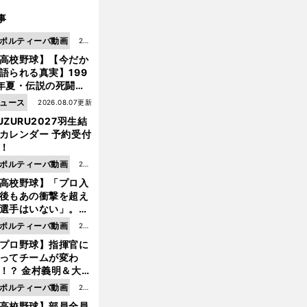
事
ポルティーバ動画
202
高校野球】【今だか
6.0
語られる真実】199
8.0
年夏・伝説の死闘の
7更
中にPL学園に何が起
ュース
2026.08.07更新
新
ていた！？
UZURU2027羽生結
カレンダー 予約受付
！
ポルティーバ動画
202
高校野球】「プロ入
6.0
後もあの衝撃を超え
8.0
選手はいない」。PL
6更
園トリオが衝撃を受
ポルティーバ動画
202
新
た選手
プロ野球】指揮官に
6.0
ってチームが変わ
8.0
！？ 金村義明＆大塚
6更
二が語る歴代監督エ
ポルティーバ動画
202
新
ソード
高校野球】部員全員
6.0