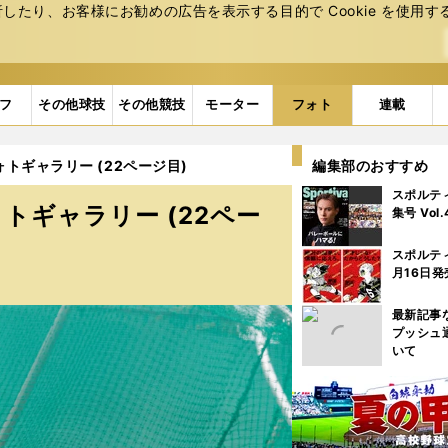
たり、お客様にお勧めの広告を表⽰する⽬的で Cookie を使⽤す
フ
その他球技
その他競技
モーター
フォト
連載
トギャラリー (22ページ目)
編集部のおすすめ
スポルテ
トギャラリー (22ペー
集号 Vol
スポルテ
月16日発
最新記事
プッシュ
いて