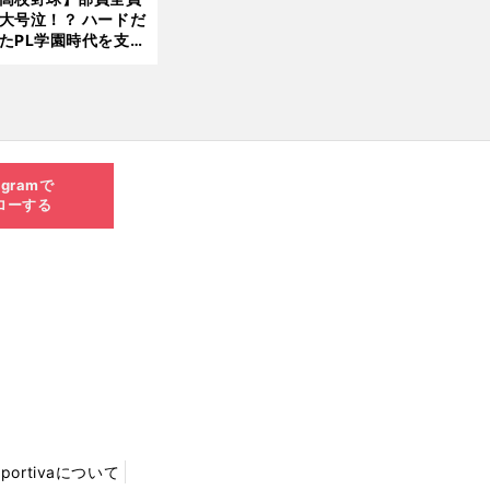
大号泣！？ ハードだ
8.0
たPL学園時代を支え
6更
ものとは
新
agramで
ローする
Sportivaについて