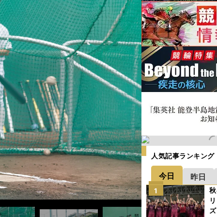
人気記事ランキング
今日
昨日
秋
1
リ
ズ