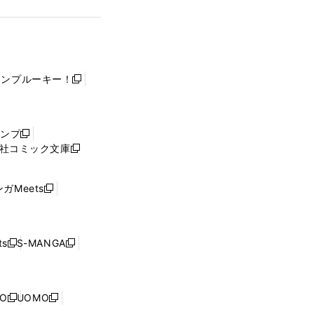
ャンプルーキー！
新
し
い
ウ
ャンプ
新
ィ
社コミック文庫
し
新
ン
い
し
ド
ウ
い
ウ
ガMeets
新
ィ
ウ
で
し
ン
ィ
開
い
ド
ン
く
ウ
ウ
ド
s
S-MANGA
新
新
ィ
で
ウ
し
し
ン
開
で
い
い
ド
く
開
ウ
ウ
ウ
NO
UOMO
く
新
新
ィ
ィ
で