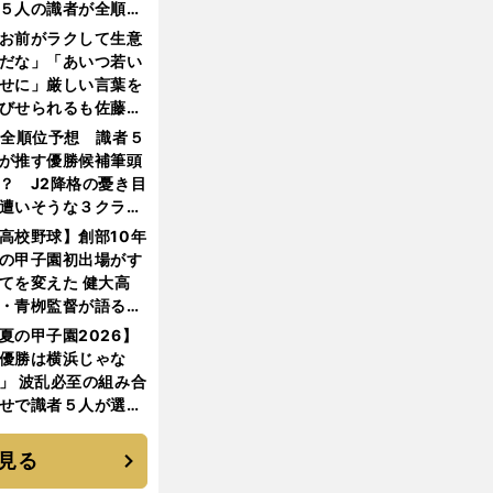
５人の識者が全順位
大胆予想
お前がラクして生意
だな」「あいつ若い
せに」厳しい言葉を
びせられるも佐藤慎
郎が貫いた誇りとフ
1全順位予想 識者５
ンへの思い
が推す優勝候補筆頭
？ J2降格の憂き目
遭いそうな３クラブ
は？
高校野球】創部10年
の甲子園初出場がす
てを変えた 健大高
・青栁監督が語る
機動破壊」はこうし
夏の甲子園2026】
生まれた
優勝は横浜じゃな
」 波乱必至の組み合
せで識者５人が選ん
優勝校はここだ！
見る