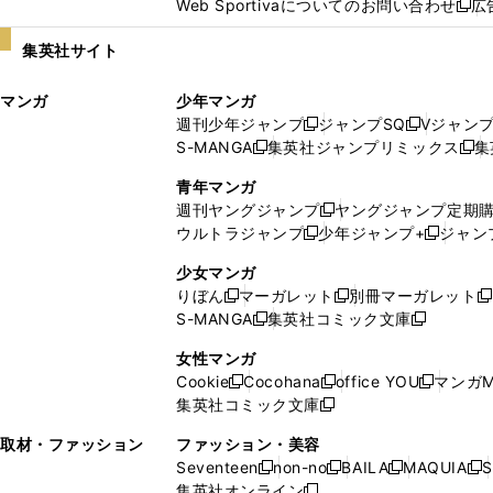
Web Sportivaについてのお問い合わせ
広
し
新
い
し
集英社サイト
ウ
い
ィ
ウ
マンガ
少年マンガ
ン
ィ
週刊少年ジャンプ
ジャンプSQ
Vジャン
ド
ン
新
新
S-MANGA
集英社ジャンプリミックス
集
ウ
ド
新
し
し
新
で
ウ
し
い
い
し
青年マンガ
開
で
い
ウ
ウ
い
週刊ヤングジャンプ
ヤングジャンプ定期
新
く
開
ウ
ィ
ィ
ウ
ウルトラジャンプ
少年ジャンプ+
ジャン
新
し
新
く
ィ
ン
ン
ィ
し
い
し
ン
ド
ド
ン
少女マンガ
い
ウ
い
ド
ウ
ウ
ド
りぼん
マーガレット
別冊マーガレット
新
新
新
ウ
ィ
ウ
ウ
で
で
ウ
S-MANGA
集英社コミック文庫
し
新
し
新
ィ
ン
ィ
で
開
開
で
い
し
い
し
ン
ド
ン
女性マンガ
開
く
く
開
ウ
い
ウ
い
ド
ウ
ド
Cookie
Cocohana
office YOU
マンガM
く
く
新
新
新
ィ
ウ
ィ
ウ
ウ
で
ウ
集英社コミック文庫
し
新
し
し
ン
ィ
ン
ィ
で
開
で
い
し
い
い
ド
ン
ド
ン
取材・ファッション
ファッション・美容
開
く
開
ウ
い
ウ
ウ
ウ
ド
ウ
ド
Seventeen
non-no
BAILA
MAQUIA
S
く
く
新
新
新
新
ィ
ウ
ィ
ィ
で
ウ
で
ウ
集英社オンライン