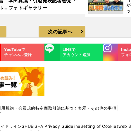
昌
本田真凜・引退発表記者会見・
が
ルド
フォトギャラリー
っ
ラ
た
次の記事へ
Instagra
LINE
YouTubeで
LINEで
Inst
m
チャンネル登録
アカウント追加
フォ
利用規約・会員規約
特定商取引法に基づく表示・その他の事項
プ
ガイドライン
SHUEISHA Privacy Guideline
Setting of Cookies
web 