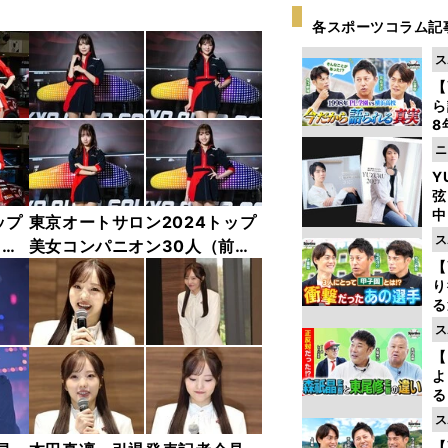
各スポーツコラム記
ス
【
ら
8
最
ニ
き
Y
弦
中
ップ
東京オートサロン2024トップ
ス
中
美女コンパニオン30人（前
【
編）「全身フォト」
り
る
学
ス
け
【
よ
る
光
ス
ピ
【