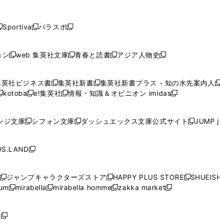
し
し
し
し
し
ン
ン
ン
ン
開
開
開
開
開
い
い
い
い
い
ド
ド
ド
ド
く
く
く
く
く
ウ
ウ
ウ
ウ
ウ
ウ
ウ
ウ
ウ
Sportiva
パラスポ
新
新
ィ
ィ
ィ
ィ
ィ
で
で
で
で
し
し
し
ン
ン
ン
ン
ン
開
開
開
開
い
い
い
ド
ド
ド
ド
ド
ョン
web 集英社文庫
青春と読書
アジア人物史
く
く
く
く
新
新
新
新
ウ
ウ
ウ
ウ
ウ
ウ
ウ
ウ
し
し
し
し
ィ
ィ
ィ
で
で
で
で
で
い
い
い
い
ン
ン
ン
集英社ビジネス書
集英社新書
集英社新書プラス - 知の水先案内人
開
開
開
開
開
新
新
新
ウ
ウ
ウ
ウ
ド
ド
ド
kotoba
e!集英社
情報・知識＆オピニオン imidas
く
く
く
く
く
新
し
新
し
新
ィ
ィ
ィ
ィ
ウ
ウ
ウ
し
し
い
し
い
し
ン
ン
ン
ン
で
で
で
い
い
ウ
い
ウ
い
ド
ド
ド
ド
ンジ文庫
シフォン文庫
ダッシュエックス文庫公式サイト
JUMP 
開
開
開
新
新
新
ウ
ウ
ィ
ウ
ィ
ウ
ウ
ウ
ウ
ウ
く
く
く
し
し
し
ィ
ィ
ン
ィ
ン
ィ
で
で
で
で
い
い
い
ン
ン
ド
ン
ド
ン
S.LAND
開
開
開
開
新
ウ
ウ
ウ
ド
ド
ウ
ド
ウ
ド
く
く
く
く
し
ィ
ィ
ィ
ウ
ウ
で
ウ
で
ウ
い
ン
ン
ン
ジャンプキャラクターズストア
HAPPY PLUS STORE
SHUEIS
で
で
開
で
開
で
新
新
新
ウ
ド
ド
ド
ium
mirabella
mirabella homme
zakka market
開
開
く
開
く
開
し
新
新
新
し
新
し
ィ
ウ
ウ
ウ
く
く
く
く
い
し
し
い
し
し
い
ン
で
で
で
ウ
い
い
ウ
い
い
ウ
ド
ボ
開
開
開
新