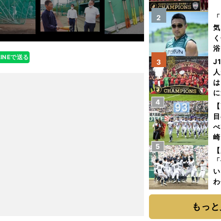
を
「
2
気
く
浴
LINEで送る
太
J
3
ァ
人
は
に
4
と
【
目
べ
崎
5
「
【
て
「
い
わ
だ
もっと