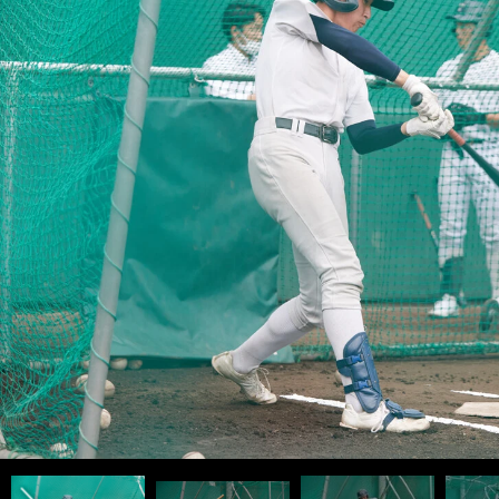
2023年７月追加「新基準バット試し打ち」記事＞＞
2023年７月追加「新基準バット試し打ち」記事＞＞
前へ
帝京高校・前田三夫名誉監督インタビュー記事＞＞
帝京高校・前田三夫名誉監督インタビュー記事＞＞
photo by Murakami Shogo
photo by Murakami Shogo
photo by Murakami Shogo