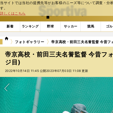
当サイトでは当社の提携先等がお客様のニーズ等について調査・分析し
web Sportiva (webスポルティーバ)
す。
詳しくはこちら
新着
ランキング
野球
サッカー
競馬
ゴル
we
フォトギャラリー
帝京高校・前田三夫名誉監督 今昔フォ
b
ス
帝京高校・前田三夫名誉監督 今昔フォ
ポ
ル
ジ目)
テ
2022年10月14日 11:45 公開
2023年07月03日 11:08 更新
ィ
ー
バ
次へ