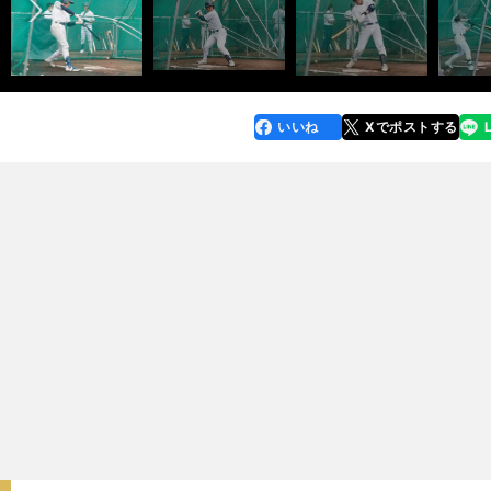
いいね
Xでポストする
line
faceboo
x
k