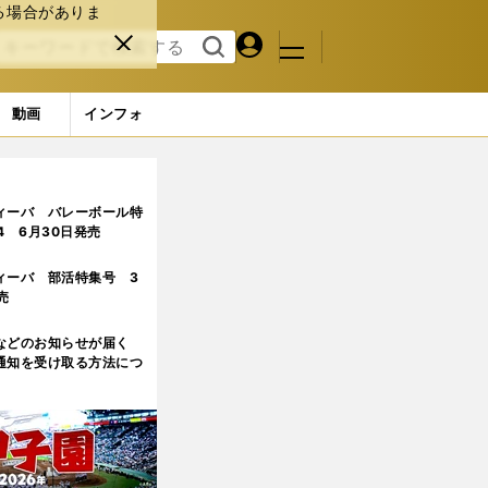
る場合がありま
マイペ
閉じ
検索
メニュ
ー
る
す
ジ
る
動画
インフォ
ィーバ バレーボール特
.4 6月30日発売
ィーバ 部活特集号 3
売
などのお知らせが届く
通知を受け取る方法につ