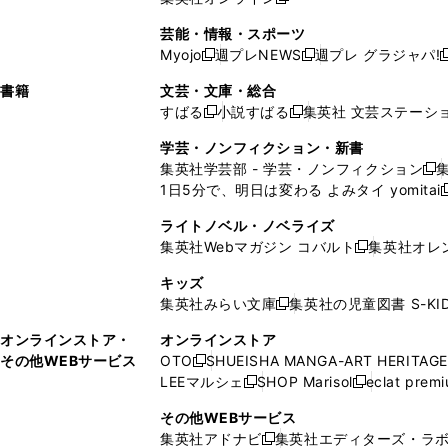
し
新
し
し
し
ン
ィ
ン
ン
開
で
開
で
い
し
い
い
い
ド
ン
ド
ド
芸能・情報・スポーツ
く
開
く
開
ウ
い
ウ
ウ
ウ
ウ
ド
ウ
ウ
Myojo
週プレNEWS
週プレ グラジャパ!
く
く
新
新
新
ィ
ウ
ィ
ィ
ィ
で
ウ
で
で
し
し
ン
ィ
ン
ン
ン
書籍
文芸・文庫・総合
開
で
開
開
い
い
ド
ン
ド
ド
ド
すばる
小説すばる
集英社 文芸ステーシ
く
開
く
く
新
新
ウ
ウ
ウ
ド
ウ
ウ
ウ
く
し
し
ィ
ィ
学芸・ノンフィクション・新書
で
ウ
で
で
で
い
い
ン
ン
集英社学芸部 - 学芸・ノンフィクション
開
で
開
開
開
新
ウ
ウ
ド
ド
1日5分で、明日は変わる よみタイ yomitai
く
開
く
く
く
し
新
ィ
ィ
ウ
ウ
く
い
ン
ン
ライトノベル・ノベライズ
で
で
ウ
ド
ド
集英社Webマガジン コバルト
集英社オレ
開
開
新
ィ
ウ
ウ
く
く
し
ン
キッズ
で
で
い
ド
集英社みらい文庫
集英社の児童図書 S-KID
開
開
新
ウ
ウ
く
く
し
ィ
オンラインストア・
オンラインストア
で
い
ン
その他WEBサービス
OTO
SHUEISHA MANGA-ART HERITAGE
開
新
ウ
ド
LEEマルシェ
SHOP Marisol
eclat prem
く
し
新
新
ィ
ウ
い
し
し
ン
その他WEBサービス
で
ウ
い
い
ド
集英社アドナビ
集英社エディターズ・ラ
開
新