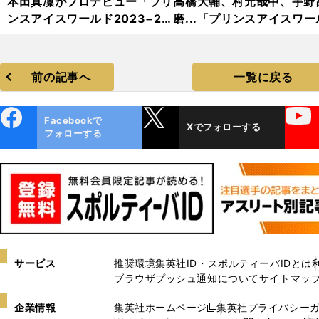
本田真凜がプロデビュー「プリ
高橋大輔、村元哉中、宇野
ンスアイスワールド2023−20
磨...「プリンスアイスワー
24」フォトギャラリー
2023−2024」フォトギャ
リー
前の記事へ
一覧に戻る
ebo
X
YouTube
Facebookで
Xでフォローする
ok
フォローする
サービス
推奨環境
集英社ID・スポルティーバIDとは
ブラウザプッシュ通知について
サイトマッ
企業情報
集英社ホームページ
集英社プライバシー
新