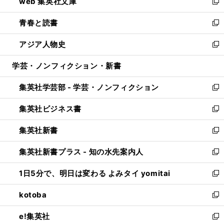
web 集英社文庫
ド
ィ
い
新
ウ
ン
ウ
し
青春と読書
で
ド
ィ
い
新
開
ウ
ン
ウ
し
アジア人物史
く
で
ド
ィ
い
新
開
ウ
ン
ウ
し
学芸・ノンフィクション・新書
く
で
ド
ィ
い
開
ウ
ン
ウ
集英社学芸部 - 学芸・ノンフィクション
く
で
ド
ィ
新
開
ウ
ン
し
集英社ビジネス書
く
で
ド
い
新
開
ウ
ウ
し
集英社新書
く
で
ィ
い
新
開
ン
ウ
し
集英社新書プラス - 知の水先案内人
く
ド
ィ
い
新
ウ
ン
ウ
し
1日5分で、明日は変わる よみタイ yomitai
で
ド
ィ
い
新
開
ウ
ン
ウ
し
kotoba
く
で
ド
ィ
い
新
開
ウ
ン
ウ
し
e!集英社
く
で
ド
ィ
い
新