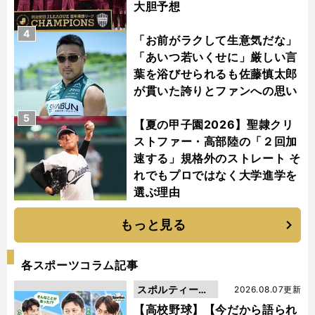
大胆予想
4
「お前がラクして生意気だな」
「あいつ若いくせに」厳しい言
葉を浴びせられるも佐藤慎太郎
が貫いた誇りとファンへの思い
5
【夏の甲子園2026】聖隷クリ
ストファー・高部陸の「２回加
速する」規格外のストレート そ
れでもプロではなく大学進学を
選ぶ理由
もっと見る
各スポーツコラム記事
スポルティーバ
2026.08.07更新
動画
【高校野球】【今だから語られ