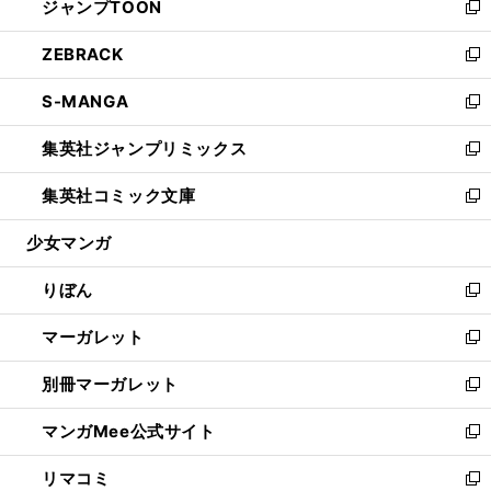
ジャンプTOON
く
で
ド
ィ
い
新
開
ウ
ン
ウ
し
ZEBRACK
く
で
ド
ィ
い
新
開
ウ
ン
ウ
し
S-MANGA
く
で
ド
ィ
い
新
開
ウ
ン
ウ
し
集英社ジャンプリミックス
く
で
ド
ィ
い
新
開
ウ
ン
ウ
し
集英社コミック文庫
く
で
ド
ィ
い
新
開
ウ
ン
ウ
し
少女マンガ
く
で
ド
ィ
い
開
ウ
ン
ウ
りぼん
く
で
ド
ィ
新
開
ウ
ン
し
マーガレット
く
で
ド
い
新
開
ウ
ウ
し
別冊マーガレット
く
で
ィ
い
新
開
ン
ウ
し
マンガMee公式サイト
く
ド
ィ
い
新
ウ
ン
ウ
し
リマコミ
で
ド
ィ
い
新