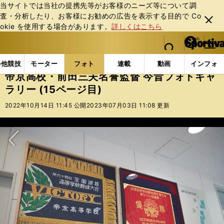
当サイトでは当社の提携先等がお客様のニーズ等について調
査・分析したり、お客様にお勧めの広告を表⽰する⽬的で Co
閉じ
okie を使⽤する場合があります。
詳しくはこちら
る
マイペ
web Sportiva (webスポルティーバ)
検索
メニュ
we
ー
フォトギャラリー
帝京高校・前田三夫名誉監督 今昔フォ
b
ジ
の他競技
モーター
フォト
連載
動画
インフォ
ス
帝京高校・前田三夫名誉監督 今昔フォトギャ
ポ
ラリー (15ページ目)
ル
テ
2022年10月14日 11:45 公開
2023年07月03日 11:08 更新
ィ
ー
バ
次へ