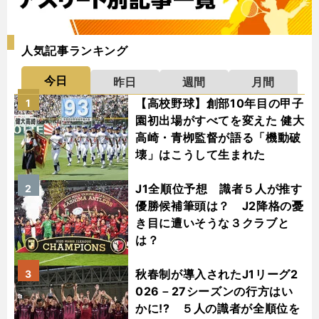
人気記事ランキング
今日
昨日
週間
月間
【高校野球】創部10年目の甲子
1
園初出場がすべてを変えた 健大
高崎・青栁監督が語る「機動破
壊」はこうして生まれた
J1全順位予想 識者５人が推す
2
優勝候補筆頭は？ J2降格の憂
き目に遭いそうな３クラブと
は？
秋春制が導入されたJ1リーグ2
3
026－27シーズンの行方はい
かに!? ５人の識者が全順位を