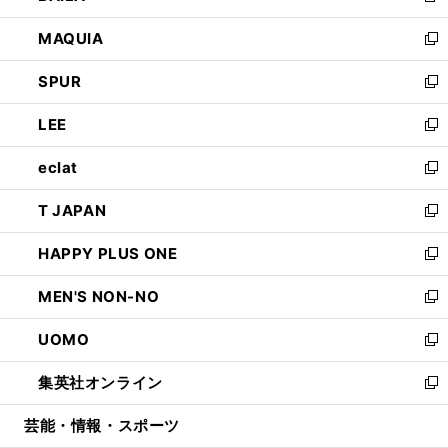
ン
ウ
し
MAQUIA
ド
ィ
い
新
ウ
ン
ウ
し
SPUR
で
ド
ィ
い
新
開
ウ
ン
ウ
し
LEE
く
で
ド
ィ
い
新
開
ウ
ン
ウ
し
eclat
く
で
ド
ィ
い
新
開
ウ
ン
ウ
し
T JAPAN
く
で
ド
ィ
い
新
開
ウ
ン
ウ
し
HAPPY PLUS ONE
く
で
ド
ィ
い
新
開
ウ
ン
ウ
し
MEN'S NON-NO
く
で
ド
ィ
い
新
開
ウ
ン
ウ
し
UOMO
く
で
ド
ィ
い
新
開
ウ
ン
ウ
し
集英社オンライン
く
で
ド
ィ
い
新
開
ウ
ン
ウ
し
芸能・情報・スポーツ
く
で
ド
ィ
い
開
ウ