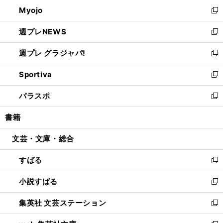
ン
ウ
Myojo
く
で
ド
ィ
新
開
ウ
ン
し
週プレNEWS
く
で
ド
い
新
開
ウ
ウ
し
週プレ グラジャパ!
く
で
ィ
い
新
開
ン
ウ
し
Sportiva
く
ド
ィ
い
新
ウ
ン
ウ
し
パラスポ
で
ド
ィ
い
新
開
ウ
ン
ウ
し
書籍
く
で
ド
ィ
い
開
ウ
ン
ウ
文芸・文庫・総合
く
で
ド
ィ
開
ウ
ン
すばる
く
で
ド
新
開
ウ
し
小説すばる
く
で
い
新
開
ウ
し
集英社 文芸ステーション
く
ィ
い
新
ン
ウ
し