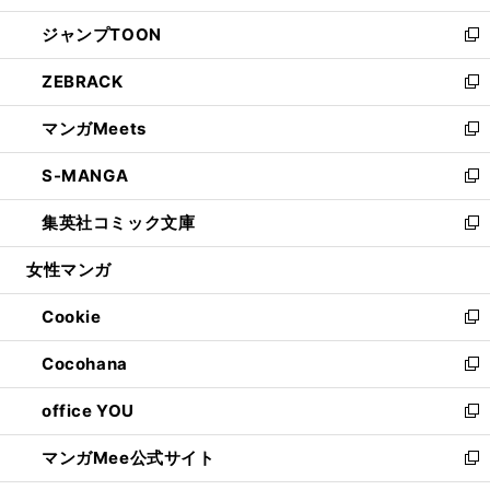
開
ウ
ン
ウ
し
ジャンプTOON
く
で
ド
ィ
い
新
開
ウ
ン
ウ
し
ZEBRACK
く
で
ド
ィ
い
新
開
ウ
ン
ウ
し
マンガMeets
く
で
ド
ィ
い
新
開
ウ
ン
ウ
し
S-MANGA
く
で
ド
ィ
い
新
開
ウ
ン
ウ
し
集英社コミック文庫
く
で
ド
ィ
い
新
開
ウ
ン
ウ
し
女性マンガ
く
で
ド
ィ
い
開
ウ
ン
ウ
Cookie
く
で
ド
ィ
新
開
ウ
ン
し
Cocohana
く
で
ド
い
新
開
ウ
ウ
し
office YOU
く
で
ィ
い
新
開
ン
ウ
し
マンガMee公式サイト
く
ド
ィ
い
新
ウ
ン
ウ
し