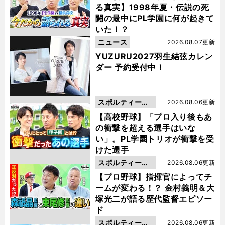
る真実】1998年夏・伝説の死
闘の最中にPL学園に何が起きて
いた！？
ニュース
2026.08.07更新
YUZURU2027羽生結弦カレン
ダー 予約受付中！
スポルティーバ
2026.08.06更新
動画
【高校野球】「プロ入り後もあ
の衝撃を超える選手はいな
い」。PL学園トリオが衝撃を受
けた選手
スポルティーバ
2026.08.06更新
動画
【プロ野球】指揮官によってチ
ームが変わる！？ 金村義明＆大
塚光二が語る歴代監督エピソー
ド
スポルティーバ
2026.08.06更新