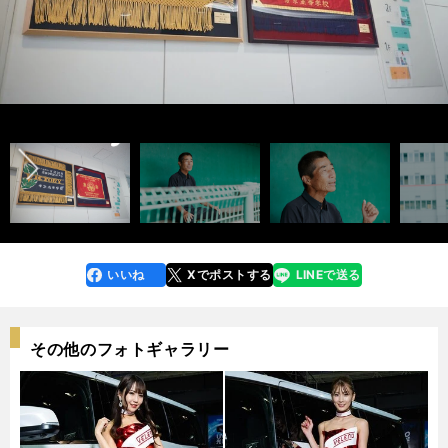
2023年７月追加「新基準バット試し打ち」記事＞＞
2023年７月追加「新基準バット試し打ち」記事＞＞
前へ
帝京高校・前田三夫名誉監督インタビュー記事＞＞
帝京高校・前田三夫名誉監督インタビュー記事＞＞
photo by Murakami Shogo
photo by Murakami Shogo
photo by Murakami Shogo
いいね
Xでポストする
LINEで送る
line
faceboo
x
k
その他のフォトギャラリー