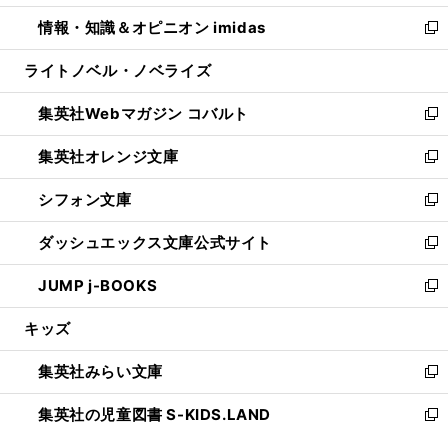
開
ウ
ン
ウ
し
情報・知識＆オピニオン imidas
く
で
ド
ィ
い
新
開
ウ
ン
ウ
し
ライトノベル・ノベライズ
く
で
ド
ィ
い
開
ウ
ン
ウ
集英社Webマガジン コバルト
く
で
ド
ィ
新
開
ウ
ン
し
集英社オレンジ文庫
く
で
ド
い
新
開
ウ
ウ
し
シフォン文庫
く
で
ィ
い
新
開
ン
ウ
し
ダッシュエックス文庫公式サイト
く
ド
ィ
い
新
ウ
ン
ウ
し
JUMP j-BOOKS
で
ド
ィ
い
新
開
ウ
ン
ウ
し
キッズ
く
で
ド
ィ
い
開
ウ
ン
ウ
集英社みらい文庫
く
で
ド
ィ
新
開
ウ
ン
し
集英社の児童図書 S-KIDS.LAND
く
で
ド
い
新
開
ウ
ウ
し