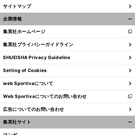
サイトマップ
企業情報
開
く/
集英社ホームページ
新
閉
し
じ
集英社プライバシーガイドライン
い
る
ウ
SHUEISHA Privacy Guideline
ィ
ン
Setting of Cookies
ド
ウ
web Sportivaについて
で
開
Web Sportivaについてのお問い合わせ
く
新
し
広告についてのお問い合わせ
い
ウ
集英社サイト
ィ
開
ン
く/
マンガ