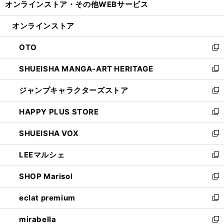
オンラインストア・
その他WEBサービス
く
で
ィ
い
開
ン
ウ
オンラインストア
く
ド
ィ
ウ
ン
OTO
で
ド
新
開
ウ
し
SHUEISHA MANGA-ART HERITAGE
く
で
い
新
開
ウ
し
ジャンプキャラクターズストア
く
ィ
い
新
ン
ウ
し
HAPPY PLUS STORE
ド
ィ
い
新
ウ
ン
ウ
し
SHUEISHA VOX
で
ド
ィ
い
新
開
ウ
ン
ウ
し
LEEマルシェ
く
で
ド
ィ
い
新
開
ウ
ン
ウ
し
SHOP Marisol
く
で
ド
ィ
い
新
開
ウ
ン
ウ
し
eclat premium
く
で
ド
ィ
い
新
開
ウ
ン
ウ
し
mirabella
く
で
ド
ィ
い
新