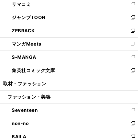
リマコミ
で
ド
ィ
い
新
開
ウ
ン
ウ
し
ジャンプTOON
く
で
ド
ィ
い
新
開
ウ
ン
ウ
し
ZEBRACK
く
で
ド
ィ
い
新
開
ウ
ン
ウ
し
マンガMeets
く
で
ド
ィ
い
新
開
ウ
ン
ウ
し
S-MANGA
く
で
ド
ィ
い
新
開
ウ
ン
ウ
し
集英社コミック文庫
く
で
ド
ィ
い
新
開
ウ
ン
ウ
し
取材・ファッション
く
で
ド
ィ
い
開
ウ
ン
ウ
ファッション・美容
く
で
ド
ィ
開
ウ
ン
Seventeen
く
で
ド
新
開
ウ
し
non-no
く
で
い
新
開
ウ
し
BAILA
く
ィ
い
新