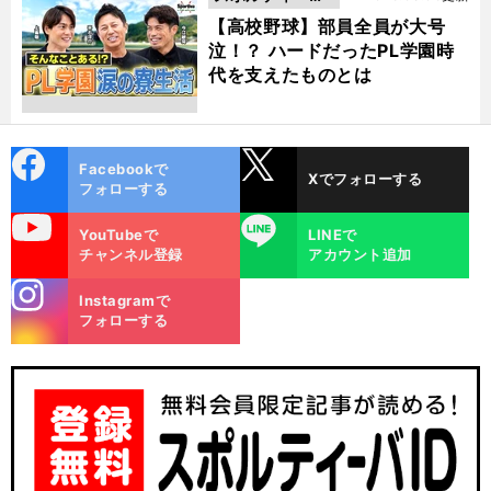
動画
【高校野球】部員全員が大号
泣！？ ハードだったPL学園時
代を支えたものとは
cebo
X
Facebookで
Xでフォローする
ok
フォローする
uTube
LINE
YouTubeで
LINEで
チャンネル登録
アカウント追加
stagra
Instagramで
m
フォローする