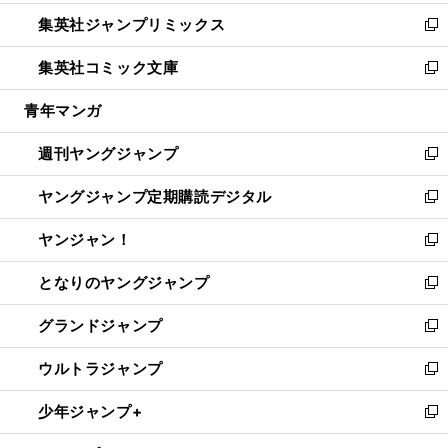
開
ウ
ン
ウ
し
集英社ジャンプリミックス
く
で
ド
ィ
い
新
開
ウ
ン
ウ
し
集英社コミック文庫
く
で
ド
ィ
い
新
開
ウ
ン
ウ
し
青年マンガ
く
で
ド
ィ
い
開
ウ
ン
ウ
週刊ヤングジャンプ
く
で
ド
ィ
新
開
ウ
ン
し
ヤングジャンプ定期購読デジタル
く
で
ド
い
新
開
ウ
ウ
し
ヤンジャン！
く
で
ィ
い
新
開
ン
ウ
し
となりのヤングジャンプ
く
ド
ィ
い
新
ウ
ン
ウ
し
グランドジャンプ
で
ド
ィ
い
新
開
ウ
ン
ウ
し
ウルトラジャンプ
く
で
ド
ィ
い
新
開
ウ
ン
ウ
し
少年ジャンプ+
く
で
ド
ィ
い
新
開
ウ
ン
ウ
し