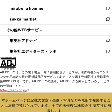
開
ウ
ン
ウ
し
mirabella homme
く
で
ド
ィ
い
新
開
ウ
ン
ウ
し
zakka market
く
で
ド
ィ
い
新
開
ウ
ン
ウ
し
その他WEBサービス
く
で
ド
ィ
い
開
ウ
ン
ウ
集英社アドナビ
く
で
ド
ィ
新
開
ウ
ン
し
集英社エディターズ・ラボ
く
で
ド
い
新
開
ウ
ウ
し
く
で
ィ
い
開
ン
ウ
ABJマークは、この電子書店・電子書籍配信サービスが、著作権者からコンテ
く
ド
ィ
ンツ使用許諾を得た正規版配信サービスであることを示す登録商標（登録番号
ウ
ン
第6091713号）です。ABJマークの詳細、ABJマークを掲示しているサービス
で
ド
の一覧はこちら。
開
ウ
https://aebs.or.jp/
新
く
で
し
い
開
本ホームページに記載の文章・画像・写真などを無断で複製するこ
ウ
く
とは法律で禁じられています。全ての著作権は株式会社 集英社に帰
ィ
属します。
ン