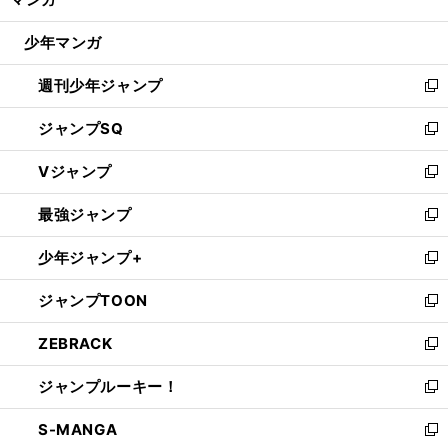
ド
閉
ウ
じ
少年マンガ
で
る
開
週刊少年ジャンプ
く
新
し
ジャンプSQ
い
新
ウ
し
Vジャンプ
ィ
い
新
ン
ウ
し
最強ジャンプ
ド
ィ
い
新
ウ
ン
ウ
し
少年ジャンプ+
で
ド
ィ
い
新
開
ウ
ン
ウ
し
ジャンプTOON
く
で
ド
ィ
い
新
開
ウ
ン
ウ
し
ZEBRACK
く
で
ド
ィ
い
新
開
ウ
ン
ウ
し
ジャンプルーキー！
く
で
ド
ィ
い
新
開
ウ
ン
ウ
し
S-MANGA
く
で
ド
ィ
い
新