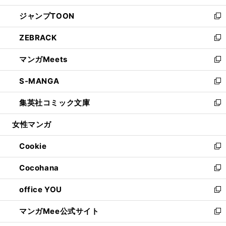
開
ウ
ン
ウ
し
ジャンプTOON
く
で
ド
ィ
い
新
開
ウ
ン
ウ
し
ZEBRACK
く
で
ド
ィ
い
新
開
ウ
ン
ウ
し
マンガMeets
く
で
ド
ィ
い
新
開
ウ
ン
ウ
し
S-MANGA
く
で
ド
ィ
い
新
開
ウ
ン
ウ
し
集英社コミック文庫
く
で
ド
ィ
い
新
開
ウ
ン
ウ
し
女性マンガ
く
で
ド
ィ
い
開
ウ
ン
ウ
Cookie
く
で
ド
ィ
新
開
ウ
ン
し
Cocohana
く
で
ド
い
新
開
ウ
ウ
し
office YOU
く
で
ィ
い
新
開
ン
ウ
し
マンガMee公式サイト
く
ド
ィ
い
新
ウ
ン
ウ
し