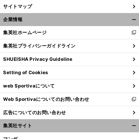
サイトマップ
企業情報
開
く/
集英社ホームページ
新
閉
し
じ
集英社プライバシーガイドライン
い
る
ウ
SHUEISHA Privacy Guideline
ィ
ン
Setting of Cookies
ド
ウ
web Sportivaについて
で
開
Web Sportivaについてのお問い合わせ
く
新
し
広告についてのお問い合わせ
い
ウ
集英社サイト
ィ
開
ン
く/
マンガ