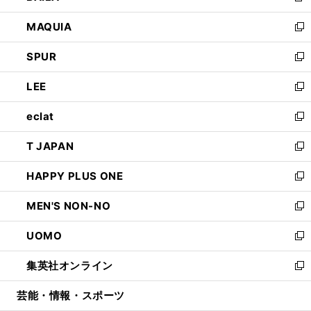
ン
ウ
し
MAQUIA
ド
ィ
い
新
ウ
ン
ウ
し
SPUR
で
ド
ィ
い
新
開
ウ
ン
ウ
し
LEE
く
で
ド
ィ
い
新
開
ウ
ン
ウ
し
eclat
く
で
ド
ィ
い
新
開
ウ
ン
ウ
し
T JAPAN
く
で
ド
ィ
い
新
開
ウ
ン
ウ
し
HAPPY PLUS ONE
く
で
ド
ィ
い
新
開
ウ
ン
ウ
し
MEN'S NON-NO
く
で
ド
ィ
い
新
開
ウ
ン
ウ
し
UOMO
く
で
ド
ィ
い
新
開
ウ
ン
ウ
し
集英社オンライン
く
で
ド
ィ
い
新
開
ウ
ン
ウ
し
芸能・情報・スポーツ
く
で
ド
ィ
い
開
ウ