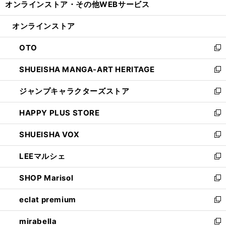
オンラインストア・
その他WEBサービス
く
で
ィ
い
開
ン
ウ
オンラインストア
く
ド
ィ
ウ
ン
OTO
で
ド
新
開
ウ
し
SHUEISHA MANGA-ART HERITAGE
く
で
い
新
開
ウ
し
ジャンプキャラクターズストア
く
ィ
い
新
ン
ウ
し
HAPPY PLUS STORE
ド
ィ
い
新
ウ
ン
ウ
し
SHUEISHA VOX
で
ド
ィ
い
新
開
ウ
ン
ウ
し
LEEマルシェ
く
で
ド
ィ
い
新
開
ウ
ン
ウ
し
SHOP Marisol
く
で
ド
ィ
い
新
開
ウ
ン
ウ
し
eclat premium
く
で
ド
ィ
い
新
開
ウ
ン
ウ
し
mirabella
く
で
ド
ィ
い
新