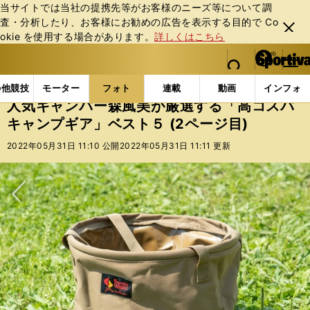
当サイトでは当社の提携先等がお客様のニーズ等について調
査・分析したり、お客様にお勧めの広告を表⽰する⽬的で Co
閉じ
okie を使⽤する場合があります。
詳しくはこちら
る
マイペ
web Sportiva (webスポルティーバ)
検索
メニュ
we
ー
フォトギャラリー
人気キャンパー森風美が厳選する「高
b
ジ
の他競技
モーター
フォト
連載
動画
インフォ
ス
人気キャンパー森風美が厳選する「高コスパ
ポ
キャンプギア」ベスト５ (2ページ目)
ル
テ
2022年05月31日 11:10 公開
2022年05月31日 11:11 更新
ィ
ー
バ
次へ