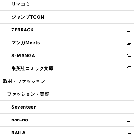
リマコミ
で
ド
ィ
い
新
開
ウ
ン
ウ
し
ジャンプTOON
く
で
ド
ィ
い
新
開
ウ
ン
ウ
し
ZEBRACK
く
で
ド
ィ
い
新
開
ウ
ン
ウ
し
マンガMeets
く
で
ド
ィ
い
新
開
ウ
ン
ウ
し
S-MANGA
く
で
ド
ィ
い
新
開
ウ
ン
ウ
し
集英社コミック文庫
く
で
ド
ィ
い
新
開
ウ
ン
ウ
し
取材・ファッション
く
で
ド
ィ
い
開
ウ
ン
ウ
ファッション・美容
く
で
ド
ィ
開
ウ
ン
Seventeen
く
で
ド
新
開
ウ
し
non-no
く
で
い
新
開
ウ
し
BAILA
く
ィ
い
新