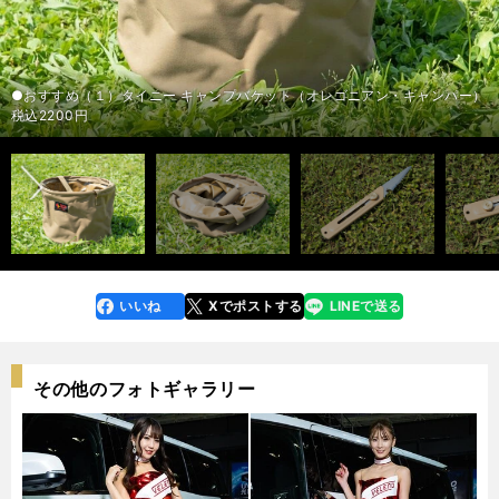
キャンパーの森風美さん
「3000円以下、高コスパキャンプギア５選」記事＞＞
●おすすめ（１）タイニー キャンプバケット（オレゴニアン・キャンパー）
●おすすめ（２）替刃式ブッシュクラフトナイフBK1（オルファワークス）
●おすすめ（４）真空ハイブリッドコンテナ 4.6L（ワークマン）税込2500
前へ
photo by Mukarami Shogo
税込2200円
税込1430円
●おすすめ（３）アルミローチェア（ワークマン）税込2500円
円
●おすすめ（５）ミニマライト（5050ワークショップ）税込2860円
いいね
Xでポストする
LINEで送る
line
faceboo
x
k
その他のフォトギャラリー