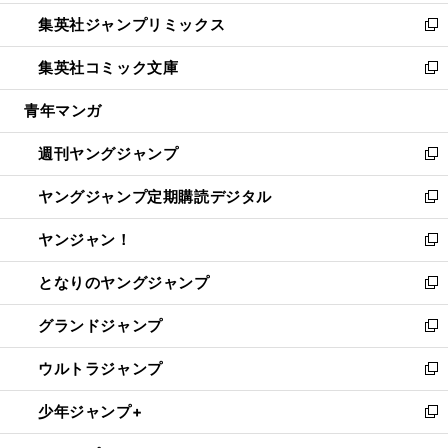
開
ウ
ン
ウ
し
集英社ジャンプリミックス
く
で
ド
ィ
い
新
開
ウ
ン
ウ
し
集英社コミック文庫
く
で
ド
ィ
い
新
開
ウ
ン
ウ
し
青年マンガ
く
で
ド
ィ
い
開
ウ
ン
ウ
週刊ヤングジャンプ
く
で
ド
ィ
新
開
ウ
ン
し
ヤングジャンプ定期購読デジタル
く
で
ド
い
新
開
ウ
ウ
し
ヤンジャン！
く
で
ィ
い
新
開
ン
ウ
し
となりのヤングジャンプ
く
ド
ィ
い
新
ウ
ン
ウ
し
グランドジャンプ
で
ド
ィ
い
新
開
ウ
ン
ウ
し
ウルトラジャンプ
く
で
ド
ィ
い
新
開
ウ
ン
ウ
し
少年ジャンプ+
く
で
ド
ィ
い
新
開
ウ
ン
ウ
し