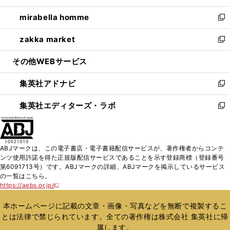
開
ウ
ン
ウ
し
mirabella homme
く
で
ド
ィ
い
新
開
ウ
ン
ウ
し
zakka market
く
で
ド
ィ
い
新
開
ウ
ン
ウ
し
その他WEBサービス
く
で
ド
ィ
い
開
ウ
ン
ウ
集英社アドナビ
く
で
ド
ィ
新
開
ウ
ン
し
集英社エディターズ・ラボ
く
で
ド
い
新
開
ウ
ウ
し
く
で
ィ
い
開
ン
ウ
ABJマークは、この電子書店・電子書籍配信サービスが、著作権者からコンテ
く
ド
ィ
ンツ使用許諾を得た正規版配信サービスであることを示す登録商標（登録番号
ウ
ン
第6091713号）です。ABJマークの詳細、ABJマークを掲示しているサービス
で
ド
の一覧はこちら。
開
ウ
https://aebs.or.jp/
新
く
で
し
い
開
本ホームページに記載の文章・画像・写真などを無断で複製するこ
ウ
く
とは法律で禁じられています。全ての著作権は株式会社 集英社に帰
ィ
属します。
ン