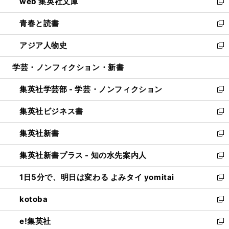
web 集英社文庫
ド
ィ
い
新
ウ
ン
ウ
し
青春と読書
で
ド
ィ
い
新
開
ウ
ン
ウ
し
アジア人物史
く
で
ド
ィ
い
新
開
ウ
ン
ウ
し
学芸・ノンフィクション・新書
く
で
ド
ィ
い
開
ウ
ン
ウ
集英社学芸部 - 学芸・ノンフィクション
く
で
ド
ィ
新
開
ウ
ン
し
集英社ビジネス書
く
で
ド
い
新
開
ウ
ウ
し
集英社新書
く
で
ィ
い
新
開
ン
ウ
し
集英社新書プラス - 知の水先案内人
く
ド
ィ
い
新
ウ
ン
ウ
し
1日5分で、明日は変わる よみタイ yomitai
で
ド
ィ
い
新
開
ウ
ン
ウ
し
kotoba
く
で
ド
ィ
い
新
開
ウ
ン
ウ
し
e!集英社
く
で
ド
ィ
い
新