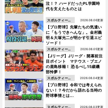
泣！？ ハードだったPL学園時
代を支えたものとは
スポルティーバ
2026.08.06更新
動画
【プロ野球】先輩たちの気遣い
に「もうできへんな」。金村義
明＆大塚光二が明かす引退エピ
ソード！
スポルティーバ
2026.08.05更新
動画
【Jリーグ】Jリーグ・開幕前注
目ポイント マテウス・ブエノ
の鹿島移籍！ 恐るべし15歳磯
部怜夢！
スポルティーバ
2026.08.04更新
動画
【プロ野球】令和では考えられ
ない！？今だから語れる当時の
野球事情とは...
スポルティーバ
2026.08.03更新