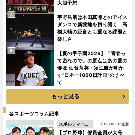
大胆予想
4
宇野昌磨は本田真凜とのアイス
ダンスで新境地を切り開く 高
橋大輔の証言とも重なる課題と
楽しさ
5
【夏の甲子園2026】「青春っ
て密なので」の原点はあの夏の
惨敗 仙台育英・須江航が明か
す"日本一1000日計画"のすべ
て
もっと見る
各スポーツコラム記事
スポルティーバ
2026.08.06更新
動画
【プロ野球】部員全員が大号