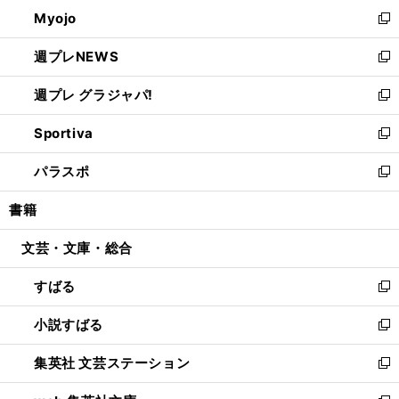
ン
ウ
Myojo
く
で
ド
ィ
新
開
ウ
ン
し
週プレNEWS
く
で
ド
い
新
開
ウ
ウ
し
週プレ グラジャパ!
く
で
ィ
い
新
開
ン
ウ
し
Sportiva
く
ド
ィ
い
新
ウ
ン
ウ
し
パラスポ
で
ド
ィ
い
新
開
ウ
ン
ウ
し
書籍
く
で
ド
ィ
い
開
ウ
ン
ウ
文芸・文庫・総合
く
で
ド
ィ
開
ウ
ン
すばる
く
で
ド
新
開
ウ
し
小説すばる
く
で
い
新
開
ウ
し
集英社 文芸ステーション
く
ィ
い
新
ン
ウ
し