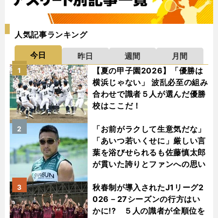
人気記事ランキング
今日
昨日
週間
月間
【夏の甲子園2026】「優勝は
1
横浜じゃない」 波乱必至の組み
合わせで識者５人が選んだ優勝
校はここだ！
「お前がラクして生意気だな」
2
「あいつ若いくせに」厳しい言
葉を浴びせられるも佐藤慎太郎
が貫いた誇りとファンへの思い
秋春制が導入されたJ1リーグ2
3
026－27シーズンの行方はい
かに!? ５人の識者が全順位を