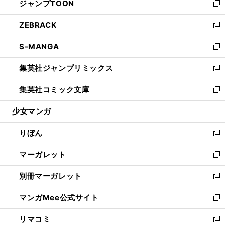
ジャンプTOON
く
で
ド
ィ
い
新
開
ウ
ン
ウ
し
ZEBRACK
く
で
ド
ィ
い
新
開
ウ
ン
ウ
し
S-MANGA
く
で
ド
ィ
い
新
開
ウ
ン
ウ
し
集英社ジャンプリミックス
く
で
ド
ィ
い
新
開
ウ
ン
ウ
し
集英社コミック文庫
く
で
ド
ィ
い
新
開
ウ
ン
ウ
し
少女マンガ
く
で
ド
ィ
い
開
ウ
ン
ウ
りぼん
く
で
ド
ィ
新
開
ウ
ン
し
マーガレット
く
で
ド
い
新
開
ウ
ウ
し
別冊マーガレット
く
で
ィ
い
新
開
ン
ウ
し
マンガMee公式サイト
く
ド
ィ
い
新
ウ
ン
ウ
し
リマコミ
で
ド
ィ
い
新