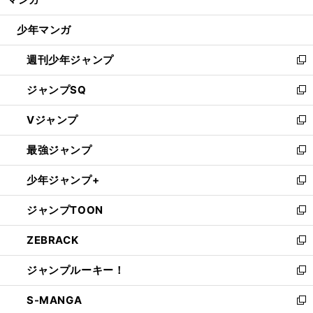
ド
閉
ウ
じ
少年マンガ
で
る
開
週刊少年ジャンプ
く
新
し
ジャンプSQ
い
新
ウ
し
Vジャンプ
ィ
い
新
ン
ウ
し
最強ジャンプ
ド
ィ
い
新
ウ
ン
ウ
し
少年ジャンプ+
で
ド
ィ
い
新
開
ウ
ン
ウ
し
ジャンプTOON
く
で
ド
ィ
い
新
開
ウ
ン
ウ
し
ZEBRACK
く
で
ド
ィ
い
新
開
ウ
ン
ウ
し
ジャンプルーキー！
く
で
ド
ィ
い
新
開
ウ
ン
ウ
し
S-MANGA
く
で
ド
ィ
い
新