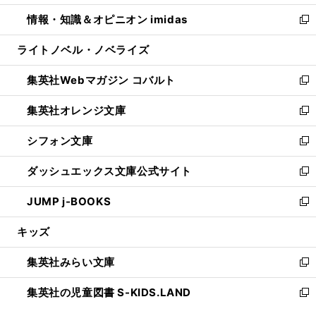
開
ウ
ン
ウ
し
情報・知識＆オピニオン imidas
く
で
ド
ィ
い
新
開
ウ
ン
ウ
し
ライトノベル・ノベライズ
く
で
ド
ィ
い
開
ウ
ン
ウ
集英社Webマガジン コバルト
く
で
ド
ィ
新
開
ウ
ン
し
集英社オレンジ文庫
く
で
ド
い
新
開
ウ
ウ
し
シフォン文庫
く
で
ィ
い
新
開
ン
ウ
し
ダッシュエックス文庫公式サイト
く
ド
ィ
い
新
ウ
ン
ウ
し
JUMP j-BOOKS
で
ド
ィ
い
新
開
ウ
ン
ウ
し
キッズ
く
で
ド
ィ
い
開
ウ
ン
ウ
集英社みらい文庫
く
で
ド
ィ
新
開
ウ
ン
し
集英社の児童図書 S-KIDS.LAND
く
で
ド
い
新
開
ウ
ウ
し