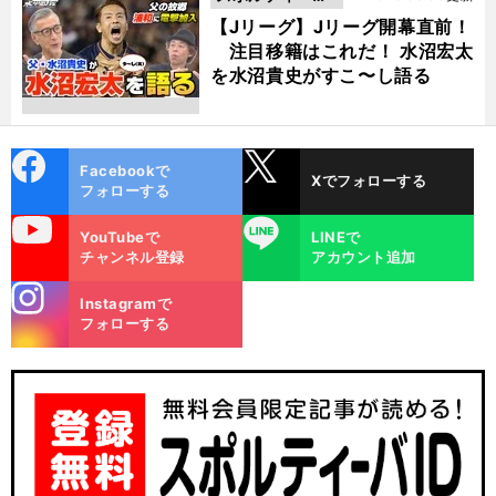
動画
【Jリーグ】Jリーグ開幕直前！
注目移籍はこれだ！ 水沼宏太
を水沼貴史がすこ〜し語る
cebo
X
Facebookで
Xでフォローする
ok
フォローする
uTube
LINE
YouTubeで
LINEで
チャンネル登録
アカウント追加
stagra
Instagramで
m
フォローする