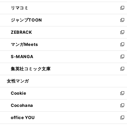
ウ
ン
ウ
し
リマコミ
で
ド
ィ
い
新
開
ウ
ン
ウ
し
ジャンプTOON
く
で
ド
ィ
い
新
開
ウ
ン
ウ
し
ZEBRACK
く
で
ド
ィ
い
新
開
ウ
ン
ウ
し
マンガMeets
く
で
ド
ィ
い
新
開
ウ
ン
ウ
し
S-MANGA
く
で
ド
ィ
い
新
開
ウ
ン
ウ
し
集英社コミック文庫
く
で
ド
ィ
い
新
開
ウ
ン
ウ
し
女性マンガ
く
で
ド
ィ
い
開
ウ
ン
ウ
Cookie
く
で
ド
ィ
新
開
ウ
ン
し
Cocohana
く
で
ド
い
新
開
ウ
ウ
し
office YOU
く
で
ィ
い
新
開
ン
ウ
し