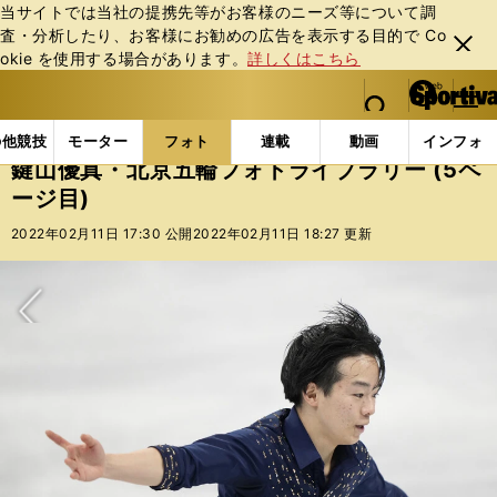
当サイトでは当社の提携先等がお客様のニーズ等について調
査・分析したり、お客様にお勧めの広告を表⽰する⽬的で Co
閉じ
okie を使⽤する場合があります。
詳しくはこちら
る
マイペ
web Sportiva (webスポルティーバ)
検索
メニュ
we
ー
フォトギャラリー
鍵山優真・北京五輪フォトライブラリー
b
ジ
の他競技
モーター
フォト
連載
動画
インフォ
ス
鍵山優真・北京五輪フォトライブラリー (5ペ
ポ
ージ目)
ル
テ
2022年02月11日 17:30 公開
2022年02月11日 18:27 更新
ィ
ー
バ
次へ