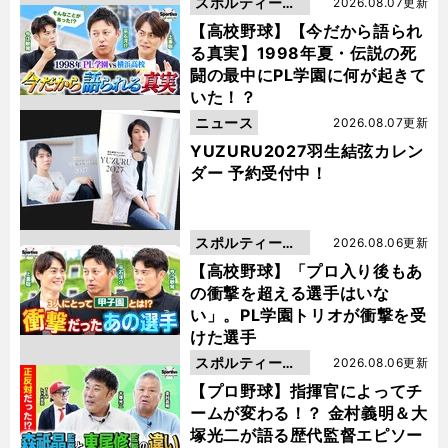
スポルティーバ
2026.08.07更新
動画
【高校野球】【今だから語られ
る真実】1998年夏・伝説の死
闘の最中にPL学園に何が起きて
いた！？
ニュース
2026.08.07更新
YUZURU2027羽生結弦カレン
ダー 予約受付中！
スポルティーバ
2026.08.06更新
動画
【高校野球】「プロ入り後もあ
の衝撃を超える選手はいな
い」。PL学園トリオが衝撃を受
けた選手
スポルティーバ
2026.08.06更新
動画
【プロ野球】指揮官によってチ
ームが変わる！？ 金村義明＆大
塚光二が語る歴代監督エピソー