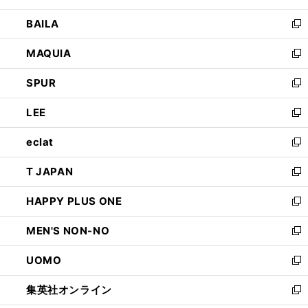
開
ウ
し
BAILA
く
ィ
い
新
ン
ウ
し
MAQUIA
ド
ィ
い
新
ウ
ン
ウ
し
SPUR
で
ド
ィ
い
新
開
ウ
ン
ウ
し
LEE
く
で
ド
ィ
い
新
開
ウ
ン
ウ
し
eclat
く
で
ド
ィ
い
新
開
ウ
ン
ウ
し
T JAPAN
く
で
ド
ィ
い
新
開
ウ
ン
ウ
し
HAPPY PLUS ONE
く
で
ド
ィ
い
新
開
ウ
ン
ウ
し
MEN'S NON-NO
く
で
ド
ィ
い
新
開
ウ
ン
ウ
し
UOMO
く
で
ド
ィ
い
新
開
ウ
ン
ウ
し
集英社オンライン
く
で
ド
ィ
い
新
開
ウ
ン
ウ
し