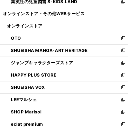
集英社の児童図書 S-KIDS.LAND
く
で
ド
い
新
開
ウ
ウ
し
オンラインストア・
その他WEBサービス
く
で
ィ
い
開
ン
ウ
オンラインストア
く
ド
ィ
ウ
ン
OTO
で
ド
新
開
ウ
し
SHUEISHA MANGA-ART HERITAGE
く
で
い
新
開
ウ
し
ジャンプキャラクターズストア
く
ィ
い
新
ン
ウ
し
HAPPY PLUS STORE
ド
ィ
い
新
ウ
ン
ウ
し
SHUEISHA VOX
で
ド
ィ
い
新
開
ウ
ン
ウ
し
LEEマルシェ
く
で
ド
ィ
い
新
開
ウ
ン
ウ
し
SHOP Marisol
く
で
ド
ィ
い
新
開
ウ
ン
ウ
し
eclat premium
く
で
ド
ィ
い
新