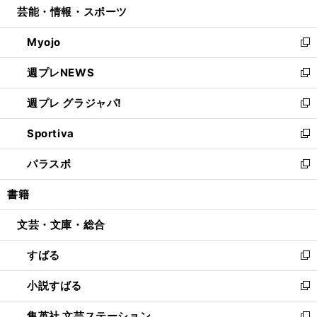
芸能・情報・スポーツ
く
で
ド
ィ
い
開
ウ
ン
ウ
Myojo
く
で
ド
ィ
新
開
ウ
ン
し
週プレNEWS
く
で
ド
い
新
開
ウ
ウ
し
週プレ グラジャパ!
く
で
ィ
い
新
開
ン
ウ
し
Sportiva
く
ド
ィ
い
新
ウ
ン
ウ
し
パラスポ
で
ド
ィ
い
新
開
ウ
ン
ウ
し
書籍
く
で
ド
ィ
い
開
ウ
ン
ウ
文芸・文庫・総合
く
で
ド
ィ
開
ウ
ン
すばる
く
で
ド
新
開
ウ
し
小説すばる
く
で
い
新
開
ウ
し
集英社 文芸ステーション
く