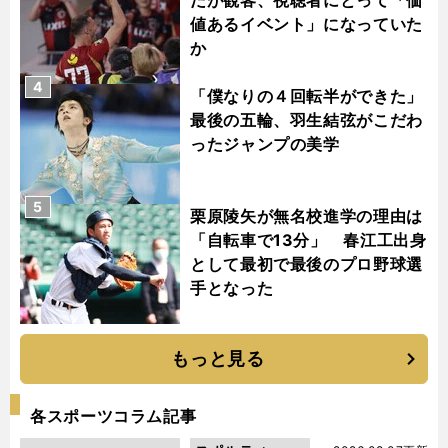
値あるイベント」になっていた
か
4
「僕なりの４回転半ができた」
最後の五輪、羽生結弦がこだわ
ったジャンプの美学
5
栗原陵矢が無名校進学の理由は
「自転車で13分」 春江工出身
として最初で最後のプロ野球選
手となった
もっと見る
各スポーツコラム記事