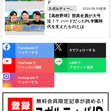
ド
スポルティーバ
2026.08.06更新
動画
【高校野球】部員全員が大号
泣！？ ハードだったPL学園時
代を支えたものとは
cebo
X
Facebookで
Xでフォローする
ok
フォローする
uTube
LINE
YouTubeで
LINEで
チャンネル登録
アカウント追加
stagra
Instagramで
m
フォローする