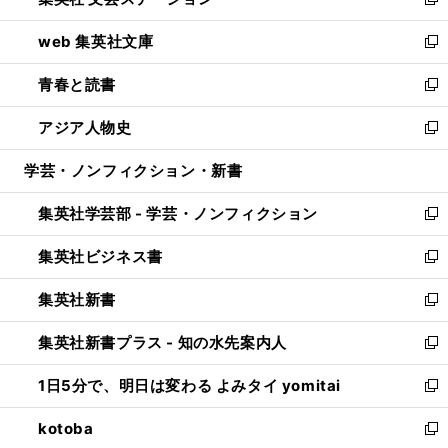
ィ
い
新
ン
ウ
し
web 集英社文庫
ド
ィ
い
新
ウ
ン
ウ
し
青春と読書
で
ド
ィ
い
新
開
ウ
ン
ウ
し
アジア人物史
く
で
ド
ィ
い
新
開
ウ
ン
ウ
し
学芸・ノンフィクション・新書
く
で
ド
ィ
い
開
ウ
ン
ウ
集英社学芸部 - 学芸・ノンフィクション
く
で
ド
ィ
新
開
ウ
ン
し
集英社ビジネス書
く
で
ド
い
新
開
ウ
ウ
し
集英社新書
く
で
ィ
い
新
開
ン
ウ
し
集英社新書プラス - 知の水先案内人
く
ド
ィ
い
新
ウ
ン
ウ
し
1日5分で、明日は変わる よみタイ yomitai
で
ド
ィ
い
新
開
ウ
ン
ウ
し
kotoba
く
で
ド
ィ
い
新