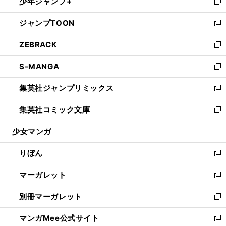
少年ジャンプ+
く
で
ド
ィ
い
新
開
ウ
ン
ウ
し
ジャンプTOON
く
で
ド
ィ
い
新
開
ウ
ン
ウ
し
ZEBRACK
く
で
ド
ィ
い
新
開
ウ
ン
ウ
し
S-MANGA
く
で
ド
ィ
い
新
開
ウ
ン
ウ
し
集英社ジャンプリミックス
く
で
ド
ィ
い
新
開
ウ
ン
ウ
し
集英社コミック文庫
く
で
ド
ィ
い
新
開
ウ
ン
ウ
し
少女マンガ
く
で
ド
ィ
い
開
ウ
ン
ウ
りぼん
く
で
ド
ィ
新
開
ウ
ン
し
マーガレット
く
で
ド
い
新
開
ウ
ウ
し
別冊マーガレット
く
で
ィ
い
新
開
ン
ウ
し
マンガMee公式サイト
く
ド
ィ
い
新