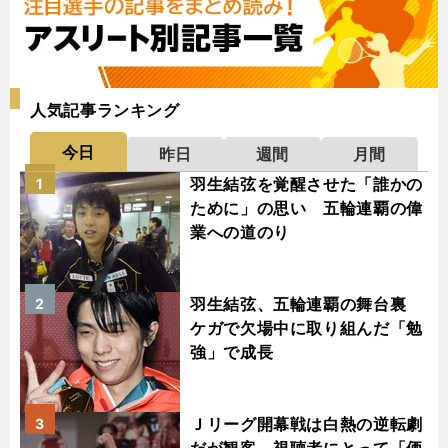
人気記事ランキング
今日
昨日
週間
月間
羽生結弦を覚醒させた「誰かの
1
ために」の思い 五輪連覇の偉
業への道のり
羽生結弦、五輪連覇の舞台裏
2
ケガで欠場中に取り組んだ「勉
強」で成長
Ｊリーグ開幕戦は白熱の逆転劇
3
だが観客、視聴者にとって「価