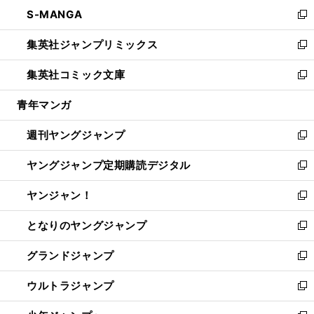
ン
ウ
し
S-MANGA
く
で
ド
ィ
い
新
開
ウ
ン
ウ
し
集英社ジャンプリミックス
く
で
ド
ィ
い
新
開
ウ
ン
ウ
し
集英社コミック文庫
く
で
ド
ィ
い
新
開
ウ
ン
ウ
し
青年マンガ
く
で
ド
ィ
い
開
ウ
ン
ウ
週刊ヤングジャンプ
く
で
ド
ィ
新
開
ウ
ン
し
ヤングジャンプ定期購読デジタル
く
で
ド
い
新
開
ウ
ウ
し
ヤンジャン！
く
で
ィ
い
新
開
ン
ウ
し
となりのヤングジャンプ
く
ド
ィ
い
新
ウ
ン
ウ
し
グランドジャンプ
で
ド
ィ
い
新
開
ウ
ン
ウ
し
ウルトラジャンプ
く
で
ド
ィ
い
新
開
ウ
ン
ウ
し