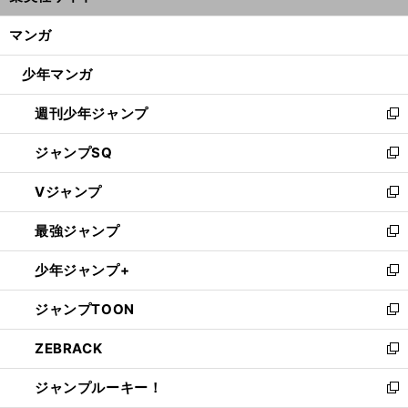
開
ン
く/
マンガ
ド
閉
ウ
じ
少年マンガ
で
る
開
週刊少年ジャンプ
く
新
し
ジャンプSQ
い
新
ウ
し
Vジャンプ
ィ
い
新
ン
ウ
し
最強ジャンプ
ド
ィ
い
新
ウ
ン
ウ
し
少年ジャンプ+
で
ド
ィ
い
新
開
ウ
ン
ウ
し
ジャンプTOON
く
で
ド
ィ
い
新
開
ウ
ン
ウ
し
ZEBRACK
く
で
ド
ィ
い
新
開
ウ
ン
ウ
し
ジャンプルーキー！
く
で
ド
ィ
い
新
開
ウ