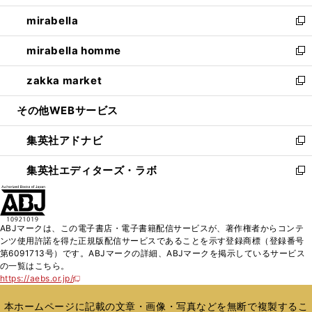
開
ウ
ン
ウ
し
mirabella
く
で
ド
ィ
い
新
開
ウ
ン
ウ
し
mirabella homme
く
で
ド
ィ
い
新
開
ウ
ン
ウ
し
zakka market
く
で
ド
ィ
い
新
開
ウ
ン
ウ
し
その他WEBサービス
く
で
ド
ィ
い
開
ウ
ン
ウ
集英社アドナビ
く
で
ド
ィ
新
開
ウ
ン
し
集英社エディターズ・ラボ
く
で
ド
い
新
開
ウ
ウ
し
く
で
ィ
い
開
ン
ウ
ABJマークは、この電子書店・電子書籍配信サービスが、著作権者からコンテ
く
ド
ィ
ンツ使用許諾を得た正規版配信サービスであることを示す登録商標（登録番号
ウ
ン
第6091713号）です。ABJマークの詳細、ABJマークを掲示しているサービス
で
ド
の一覧はこちら。
開
ウ
https://aebs.or.jp/
新
く
で
し
い
開
本ホームページに記載の文章・画像・写真などを無断で複製するこ