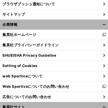
ブラウザプッシュ通知について
サイトマップ
企業情報
開
く/
集英社ホームページ
新
閉
し
じ
集英社プライバシーガイドライン
い
る
ウ
SHUEISHA Privacy Guideline
ィ
ン
Setting of Cookies
ド
ウ
web Sportivaについて
で
開
Web Sportivaについてのお問い合わせ
く
新
し
広告についてのお問い合わせ
い
ウ
集英社サイト
ィ