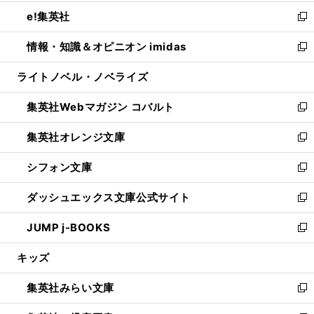
開
ウ
ン
ウ
し
e!集英社
く
で
ド
ィ
い
新
開
ウ
ン
ウ
し
情報・知識＆オピニオン imidas
く
で
ド
ィ
い
新
開
ウ
ン
ウ
し
ライトノベル・ノベライズ
く
で
ド
ィ
い
開
ウ
ン
ウ
集英社Webマガジン コバルト
く
で
ド
ィ
新
開
ウ
ン
し
集英社オレンジ文庫
く
で
ド
い
新
開
ウ
ウ
し
シフォン文庫
く
で
ィ
い
新
開
ン
ウ
し
ダッシュエックス文庫公式サイト
く
ド
ィ
い
新
ウ
ン
ウ
し
JUMP j-BOOKS
で
ド
ィ
い
新
開
ウ
ン
ウ
し
キッズ
く
で
ド
ィ
い
開
ウ
ン
ウ
集英社みらい文庫
く
で
ド
ィ
新
開
ウ
ン
し