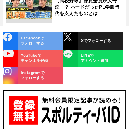
【高校野球】部員全員が大号
泣！？ ハードだったPL学園時
代を支えたものとは
cebo
X
Facebookで
Xでフォローする
ok
フォローする
uTube
LINE
YouTubeで
LINEで
チャンネル登録
アカウント追加
stagra
Instagramで
m
フォローする