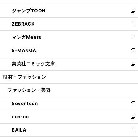
開
ウ
ン
ウ
し
ジャンプTOON
く
で
ド
ィ
い
新
開
ウ
ン
ウ
し
ZEBRACK
く
で
ド
ィ
い
新
開
ウ
ン
ウ
し
マンガMeets
く
で
ド
ィ
い
新
開
ウ
ン
ウ
し
S-MANGA
く
で
ド
ィ
い
新
開
ウ
ン
ウ
し
集英社コミック文庫
く
で
ド
ィ
い
新
開
ウ
ン
ウ
し
取材・ファッション
く
で
ド
ィ
い
開
ウ
ン
ウ
ファッション・美容
く
で
ド
ィ
開
ウ
ン
Seventeen
く
で
ド
新
開
ウ
し
non-no
く
で
い
新
開
ウ
し
BAILA
く
ィ
い
新
ン
ウ
し