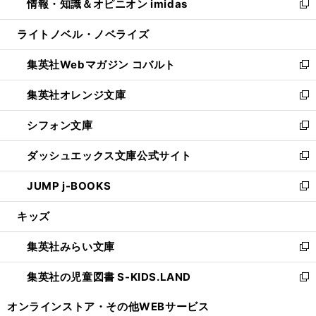
情報・知識＆オピニオン imidas
く
で
ド
ィ
い
新
開
ウ
ン
ウ
し
ライトノベル・ノベライズ
く
で
ド
ィ
い
開
ウ
ン
ウ
集英社Webマガジン コバルト
く
で
ド
ィ
新
開
ウ
ン
し
集英社オレンジ文庫
く
で
ド
い
新
開
ウ
ウ
し
シフォン文庫
く
で
ィ
い
新
開
ン
ウ
し
ダッシュエックス文庫公式サイト
く
ド
ィ
い
新
ウ
ン
ウ
し
JUMP j-BOOKS
で
ド
ィ
い
新
開
ウ
ン
ウ
し
キッズ
く
で
ド
ィ
い
開
ウ
ン
ウ
集英社みらい文庫
く
で
ド
ィ
新
開
ウ
ン
し
集英社の児童図書 S-KIDS.LAND
く
で
ド
い
新
開
ウ
ウ
し
オンラインストア・
その他WEBサービス
く
で
ィ
い