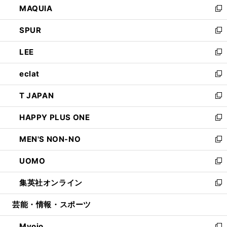
MAQUIA
ド
ィ
い
新
ウ
ン
ウ
し
SPUR
で
ド
ィ
い
新
開
ウ
ン
ウ
し
LEE
く
で
ド
ィ
い
新
開
ウ
ン
ウ
し
eclat
く
で
ド
ィ
い
新
開
ウ
ン
ウ
し
T JAPAN
く
で
ド
ィ
い
新
開
ウ
ン
ウ
し
HAPPY PLUS ONE
く
で
ド
ィ
い
新
開
ウ
ン
ウ
し
MEN'S NON-NO
く
で
ド
ィ
い
新
開
ウ
ン
ウ
し
UOMO
く
で
ド
ィ
い
新
開
ウ
ン
ウ
し
集英社オンライン
く
で
ド
ィ
い
新
開
ウ
ン
ウ
し
芸能・情報・スポーツ
く
で
ド
ィ
い
開
ウ
ン
ウ
Myojo
く
で
ド