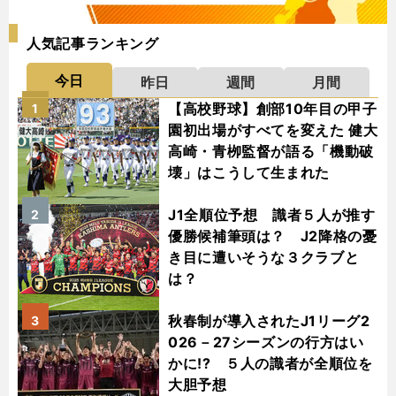
人気記事ランキング
今日
昨日
週間
月間
【高校野球】創部10年目の甲子
1
園初出場がすべてを変えた 健大
高崎・青栁監督が語る「機動破
壊」はこうして生まれた
J1全順位予想 識者５人が推す
2
優勝候補筆頭は？ J2降格の憂
き目に遭いそうな３クラブと
は？
秋春制が導入されたJ1リーグ2
3
026－27シーズンの行方はい
かに!? ５人の識者が全順位を
大胆予想