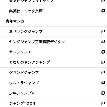
集英社ジャンプリミックス
く
で
ド
ィ
い
新
開
ウ
ン
ウ
し
集英社コミック文庫
く
で
ド
ィ
い
新
開
ウ
ン
ウ
し
青年マンガ
く
で
ド
ィ
い
開
ウ
ン
ウ
週刊ヤングジャンプ
く
で
ド
ィ
新
開
ウ
ン
し
ヤングジャンプ定期購読デジタル
く
で
ド
い
新
開
ウ
ウ
し
ヤンジャン！
く
で
ィ
い
新
開
ン
ウ
し
となりのヤングジャンプ
く
ド
ィ
い
新
ウ
ン
ウ
し
グランドジャンプ
で
ド
ィ
い
新
開
ウ
ン
ウ
し
ウルトラジャンプ
く
で
ド
ィ
い
新
開
ウ
ン
ウ
し
少年ジャンプ+
く
で
ド
ィ
い
新
開
ウ
ン
ウ
し
ジャンプTOON
く
で
ド
ィ
い
新