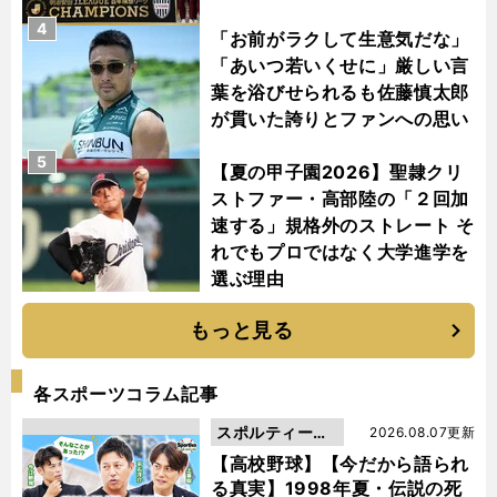
4
「お前がラクして生意気だな」
「あいつ若いくせに」厳しい言
葉を浴びせられるも佐藤慎太郎
が貫いた誇りとファンへの思い
5
【夏の甲子園2026】聖隷クリ
ストファー・高部陸の「２回加
速する」規格外のストレート そ
れでもプロではなく大学進学を
選ぶ理由
もっと見る
各スポーツコラム記事
スポルティーバ
2026.08.07更新
動画
【高校野球】【今だから語られ
る真実】1998年夏・伝説の死