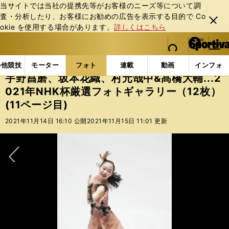
当サイトでは当社の提携先等がお客様のニーズ等について調
査・分析したり、お客様にお勧めの広告を表⽰する⽬的で Co
閉じ
okie を使⽤する場合があります。
詳しくはこちら
る
マイペ
web Sportiva (webスポルティーバ)
検索
メニュ
we
ー
フォトギャラリー
宇野昌磨、坂本花織、村元哉中&髙橋大輔
b
ジ
の他競技
モーター
フォト
連載
動画
インフォ
ス
宇野昌磨、坂本花織、村元哉中&髙橋大輔...2
ポ
021年NHK杯厳選フォトギャラリー（12枚）
ル
(11ページ目)
テ
ィ
2021年11月14日 16:10 公開
2021年11月15日 11:01 更新
ー
バ
次へ