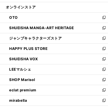
開
ン
ウ
オンラインストア
く
ド
ィ
ウ
ン
OTO
で
ド
新
開
ウ
し
SHUEISHA MANGA-ART HERITAGE
く
で
い
新
開
ウ
し
ジャンプキャラクターズストア
く
ィ
い
新
ン
ウ
し
HAPPY PLUS STORE
ド
ィ
い
新
ウ
ン
ウ
し
SHUEISHA VOX
で
ド
ィ
い
新
開
ウ
ン
ウ
し
LEEマルシェ
く
で
ド
ィ
い
新
開
ウ
ン
ウ
し
SHOP Marisol
く
で
ド
ィ
い
新
開
ウ
ン
ウ
し
eclat premium
く
で
ド
ィ
い
新
開
ウ
ン
ウ
し
mirabella
く
で
ド
ィ
い
新
開
ウ
ン
ウ
し