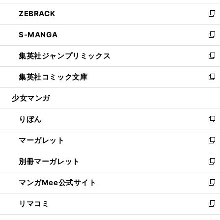
開
ウ
ン
ウ
し
ZEBRACK
く
で
ド
ィ
い
新
開
ウ
ン
ウ
し
S-MANGA
く
で
ド
ィ
い
新
開
ウ
ン
ウ
し
集英社ジャンプリミックス
く
で
ド
ィ
い
新
開
ウ
ン
ウ
し
集英社コミック文庫
く
で
ド
ィ
い
新
開
ウ
ン
ウ
し
少女マンガ
く
で
ド
ィ
い
開
ウ
ン
ウ
りぼん
く
で
ド
ィ
新
開
ウ
ン
し
マーガレット
く
で
ド
い
新
開
ウ
ウ
し
別冊マーガレット
く
で
ィ
い
新
開
ン
ウ
し
マンガMee公式サイト
く
ド
ィ
い
新
ウ
ン
ウ
し
リマコミ
で
ド
ィ
い
新
開
ウ
ン
ウ
し