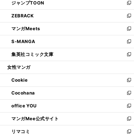
ジャンプTOON
く
で
ド
ィ
い
新
開
ウ
ン
ウ
し
ZEBRACK
く
で
ド
ィ
い
新
開
ウ
ン
ウ
し
マンガMeets
く
で
ド
ィ
い
新
開
ウ
ン
ウ
し
S-MANGA
く
で
ド
ィ
い
新
開
ウ
ン
ウ
し
集英社コミック文庫
く
で
ド
ィ
い
新
開
ウ
ン
ウ
し
女性マンガ
く
で
ド
ィ
い
開
ウ
ン
ウ
Cookie
く
で
ド
ィ
新
開
ウ
ン
し
Cocohana
く
で
ド
い
新
開
ウ
ウ
し
office YOU
く
で
ィ
い
新
開
ン
ウ
し
マンガMee公式サイト
く
ド
ィ
い
新
ウ
ン
ウ
し
リマコミ
で
ド
ィ
い
新