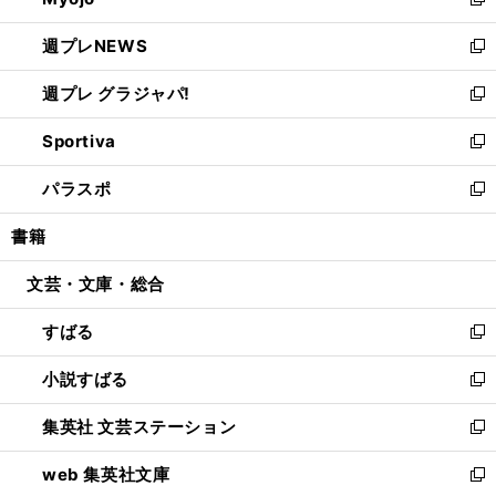
ィ
新
開
ウ
ン
し
週プレNEWS
く
で
ド
い
新
開
ウ
ウ
し
週プレ グラジャパ!
く
で
ィ
い
新
開
ン
ウ
し
Sportiva
く
ド
ィ
い
新
ウ
ン
ウ
し
パラスポ
で
ド
ィ
い
新
開
ウ
ン
ウ
し
書籍
く
で
ド
ィ
い
開
ウ
ン
ウ
文芸・文庫・総合
く
で
ド
ィ
開
ウ
ン
すばる
く
で
ド
新
開
ウ
し
小説すばる
く
で
い
新
開
ウ
し
集英社 文芸ステーション
く
ィ
い
新
ン
ウ
し
web 集英社文庫
ド
ィ
い
新