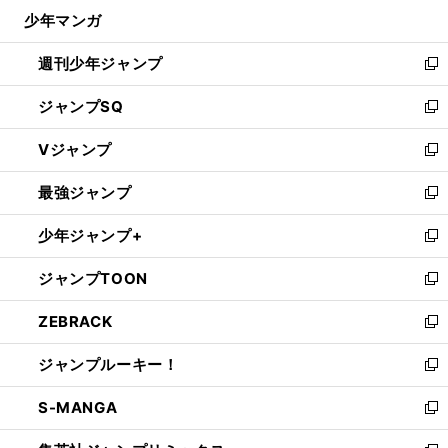
ウ
じ
少年マンガ
で
る
開
週刊少年ジャンプ
く
新
し
ジャンプSQ
い
新
ウ
し
Vジャンプ
ィ
い
新
ン
ウ
し
最強ジャンプ
ド
ィ
い
新
ウ
ン
ウ
し
少年ジャンプ+
で
ド
ィ
い
新
開
ウ
ン
ウ
し
ジャンプTOON
く
で
ド
ィ
い
新
開
ウ
ン
ウ
し
ZEBRACK
く
で
ド
ィ
い
新
開
ウ
ン
ウ
し
ジャンプルーキー！
く
で
ド
ィ
い
新
開
ウ
ン
ウ
し
S-MANGA
く
で
ド
ィ
い
新
開
ウ
ン
ウ
し