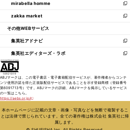
mirabella homme
く
で
ド
ィ
い
新
開
ウ
ン
ウ
し
zakka market
く
で
ド
ィ
い
新
開
ウ
ン
ウ
し
その他WEBサービス
く
で
ド
ィ
い
開
ウ
ン
ウ
集英社アドナビ
く
で
ド
ィ
新
開
ウ
ン
し
集英社エディターズ・ラボ
く
で
ド
い
新
開
ウ
ウ
し
く
で
ィ
い
開
ン
ウ
ABJマークは、この電子書店・電子書籍配信サービスが、著作権者からコンテ
く
ド
ィ
ンツ使用許諾を得た正規版配信サービスであることを示す登録商標（登録番号
ウ
ン
第6091713号）です。ABJマークの詳細、ABJマークを掲示しているサービス
で
ド
の一覧はこちら。
開
ウ
https://aebs.or.jp/
新
く
で
し
い
開
本ホームページに記載の文章・画像・写真などを無断で複製するこ
ウ
く
とは法律で禁じられています。全ての著作権は株式会社 集英社に帰
ィ
属します。
ン
ド
© SHUEISHA Inc. All Rights Reserved.