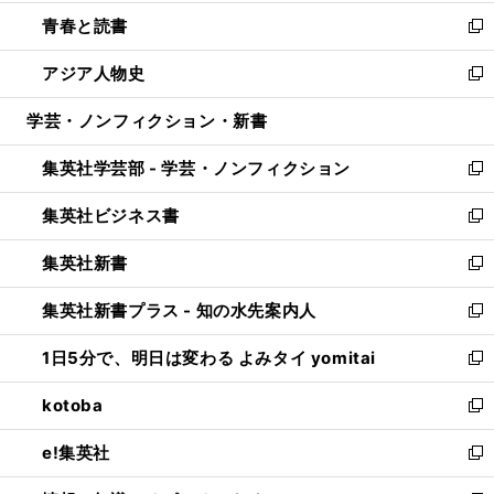
ウ
ン
ウ
し
青春と読書
で
ド
ィ
い
新
開
ウ
ン
ウ
し
アジア人物史
く
で
ド
ィ
い
新
開
ウ
ン
ウ
し
学芸・ノンフィクション・新書
く
で
ド
ィ
い
開
ウ
ン
ウ
集英社学芸部 - 学芸・ノンフィクション
く
で
ド
ィ
新
開
ウ
ン
し
集英社ビジネス書
く
で
ド
い
新
開
ウ
ウ
し
集英社新書
く
で
ィ
い
新
開
ン
ウ
し
集英社新書プラス - 知の水先案内人
く
ド
ィ
い
新
ウ
ン
ウ
し
1日5分で、明日は変わる よみタイ yomitai
で
ド
ィ
い
新
開
ウ
ン
ウ
し
kotoba
く
で
ド
ィ
い
新
開
ウ
ン
ウ
し
e!集英社
く
で
ド
ィ
い
新
開
ウ
ン
ウ
し