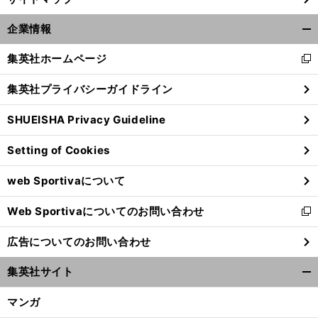
企業情報
開
く/
集英社ホームページ
新
閉
し
じ
集英社プライバシーガイドライン
い
る
ウ
SHUEISHA Privacy Guideline
ィ
ン
Setting of Cookies
ド
ウ
web Sportivaについて
で
開
Web Sportivaについてのお問い合わせ
く
新
し
広告についてのお問い合わせ
い
ウ
集英社サイト
ィ
開
ン
く/
マンガ
ド
閉