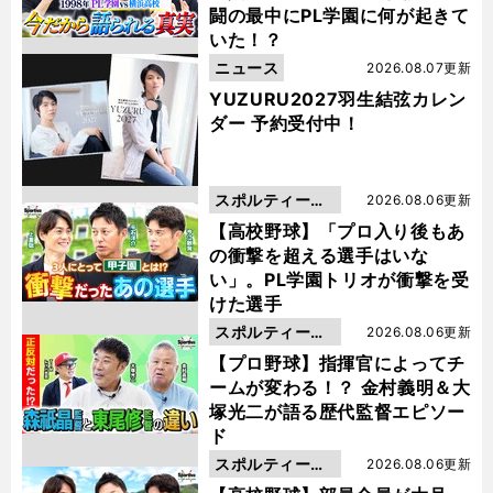
闘の最中にPL学園に何が起きて
いた！？
ニュース
2026.08.07更新
YUZURU2027羽生結弦カレン
ダー 予約受付中！
スポルティーバ
2026.08.06更新
動画
【高校野球】「プロ入り後もあ
の衝撃を超える選手はいな
い」。PL学園トリオが衝撃を受
けた選手
スポルティーバ
2026.08.06更新
動画
【プロ野球】指揮官によってチ
ームが変わる！？ 金村義明＆大
塚光二が語る歴代監督エピソー
ド
スポルティーバ
2026.08.06更新
動画