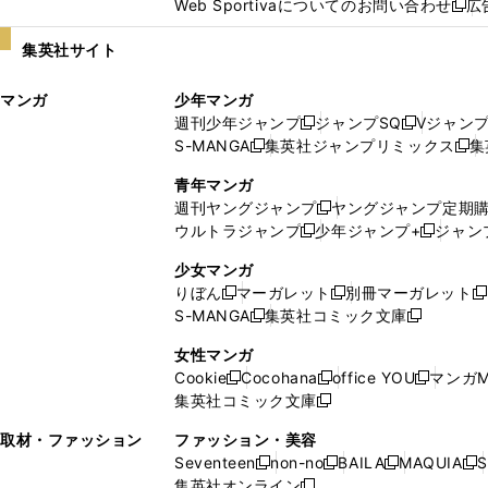
Web Sportivaについてのお問い合わせ
広
し
新
い
し
集英社サイト
ウ
い
ィ
ウ
マンガ
少年マンガ
ン
ィ
週刊少年ジャンプ
ジャンプSQ
Vジャン
ド
ン
新
新
S-MANGA
集英社ジャンプリミックス
集
ウ
ド
新
し
し
新
で
ウ
し
い
い
し
青年マンガ
開
で
い
ウ
ウ
い
週刊ヤングジャンプ
ヤングジャンプ定期
新
く
開
ウ
ィ
ィ
ウ
ウルトラジャンプ
少年ジャンプ+
ジャン
新
し
新
く
ィ
ン
ン
ィ
し
い
し
ン
ド
ド
ン
少女マンガ
い
ウ
い
ド
ウ
ウ
ド
りぼん
マーガレット
別冊マーガレット
新
新
新
ウ
ィ
ウ
ウ
で
で
ウ
S-MANGA
集英社コミック文庫
し
新
し
新
ィ
ン
ィ
で
開
開
で
い
し
い
し
ン
ド
ン
女性マンガ
開
く
く
開
ウ
い
ウ
い
ド
ウ
ド
Cookie
Cocohana
office YOU
マンガM
く
く
新
新
新
ィ
ウ
ィ
ウ
ウ
で
ウ
集英社コミック文庫
し
新
し
し
ン
ィ
ン
ィ
で
開
で
い
し
い
い
ド
ン
ド
ン
取材・ファッション
ファッション・美容
開
く
開
ウ
い
ウ
ウ
ウ
ド
ウ
ド
Seventeen
non-no
BAILA
MAQUIA
S
く
く
新
新
新
新
ィ
ウ
ィ
ィ
で
ウ
で
ウ
集英社オンライン