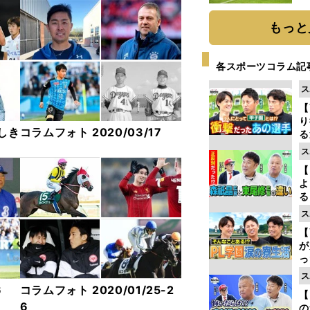
と
もっと
各スポーツコラム記
ス
【
り
しき
コラムフォト 2020/03/17
る
学
ス
け
【
よ
る
光
ス
ピ
【
が
っ
た
ス
6
コラムフォト 2020/01/25-2
【
6
の