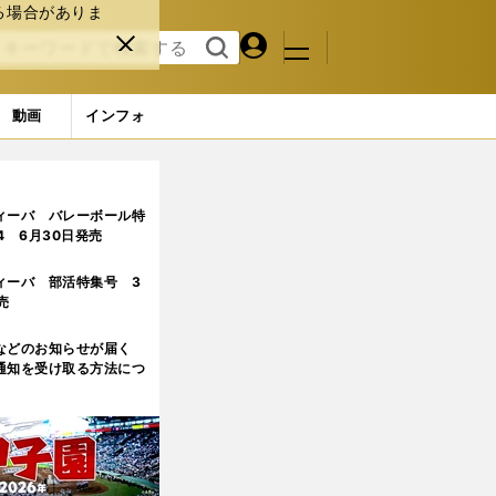
る場合がありま
マイペ
閉じ
検索
メニュ
ー
る
す
ジ
る
動画
インフォ
ィーバ バレーボール特
.4 6月30日発売
ィーバ 部活特集号 3
売
などのお知らせが届く
通知を受け取る方法につ