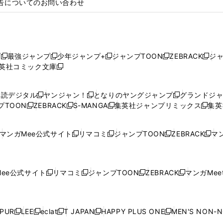
告についてのお問い合わせ
プ
最強ジャンプ
少年ジャンプ+
ジャンプTOON
ZEBRACK
ジ
新
新
新
新
新
英社コミック文庫
し
新
し
し
し
し
い
い
し
い
い
い
ウ
ウ
い
ウ
ウ
ウ
購読デジタル
ヤンジャン！
となりのヤングジャンプ
グランドジ
新
新
新
ィ
ィ
ウ
ィ
ィ
ィ
プTOON
ZEBRACK
S-MANGA
集英社ジャンプリミックス
集英
新
し
新
し
新
し
新
ン
ン
ィ
ン
ン
ン
し
い
し
い
し
い
し
ド
ド
ン
ド
ド
ド
い
ウ
い
ウ
い
ウ
い
ウ
ウ
ド
ウ
ウ
ウ
マンガMee公式サイト
リマコミ
ジャンプTOON
ZEBRACK
マン
新
新
新
新
ウ
ィ
ウ
ィ
ウ
ィ
ウ
で
で
ウ
で
で
で
し
し
し
し
し
ィ
ン
ィ
ン
ィ
ン
ィ
開
開
で
開
開
開
い
い
い
い
い
ン
ド
ン
ド
ン
ド
ン
く
く
開
く
く
く
ウ
ウ
ウ
ウ
ウ
ド
ウ
ド
ウ
ド
ウ
ド
ee公式サイト
リマコミ
ジャンプTOON
ZEBRACK
マンガMeet
く
新
新
新
新
ィ
ィ
ィ
ィ
ィ
ウ
で
ウ
で
ウ
で
ウ
し
し
し
し
ン
ン
ン
ン
ン
で
開
で
開
で
開
で
い
い
い
い
ド
ド
ド
ド
ド
開
く
開
く
開
く
開
ウ
ウ
ウ
ウ
ウ
ウ
ウ
ウ
ウ
PUR
LEE
eclat
T JAPAN
HAPPY PLUS ONE
MEN'S NON-
く
く
く
く
新
新
新
新
新
ィ
ィ
ィ
ィ
で
で
で
で
で