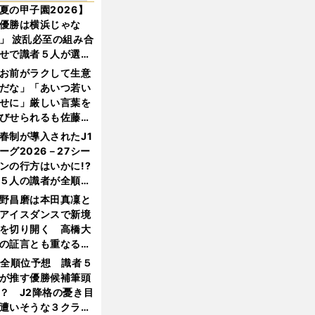
夏の甲子園2026】
優勝は横浜じゃな
」 波乱必至の組み合
せで識者５人が選ん
優勝校はここだ！
お前がラクして生意
だな」「あいつ若い
せに」厳しい言葉を
びせられるも佐藤慎
郎が貫いた誇りとフ
春制が導入されたJ1
ンへの思い
ーグ2026－27シー
ンの行方はいかに!?
５人の識者が全順位
大胆予想
野昌磨は本田真凜と
アイスダンスで新境
を切り開く 高橋大
の証言とも重なる課
と楽しさ
1全順位予想 識者５
が推す優勝候補筆頭
？ J2降格の憂き目
遭いそうな３クラブ