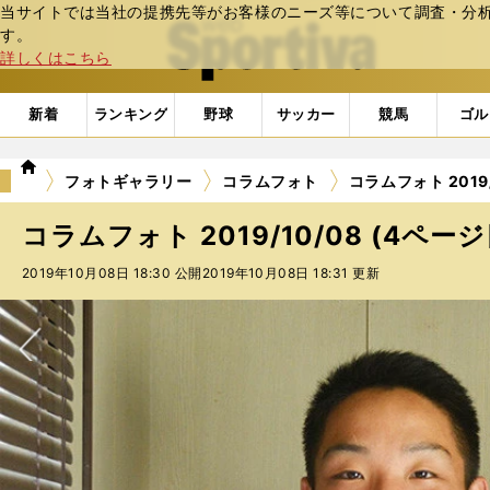
当サイトでは当社の提携先等がお客様のニーズ等について調査・分析し
web Sportiva (webスポルティーバ)
す。
詳しくはこちら
新着
ランキング
野球
サッカー
競馬
ゴル
we
フォトギャラリー
コラムフォト
コラムフォト 2019/
b
ス
コラムフォト 2019/10/08 (4ページ
ポ
ル
2019年10月08日 18:30 公開
2019年10月08日 18:31 更新
テ
ィ
ー
バ
次へ