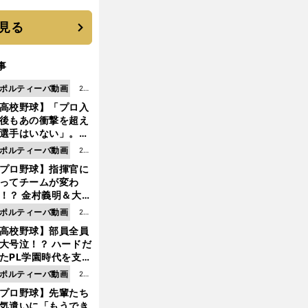
は？
見る
事
ポルティーバ動画
202
高校野球】「プロ入
6.0
後もあの衝撃を超え
8.0
選手はいない」。PL
6更
園トリオが衝撃を受
ポルティーバ動画
202
新
た選手
プロ野球】指揮官に
6.0
ってチームが変わ
8.0
！？ 金村義明＆大塚
6更
二が語る歴代監督エ
ポルティーバ動画
202
新
ソード
高校野球】部員全員
6.0
大号泣！？ ハードだ
8.0
たPL学園時代を支え
6更
ものとは
ポルティーバ動画
202
新
プロ野球】先輩たち
6.0
気遣いに「もうでき