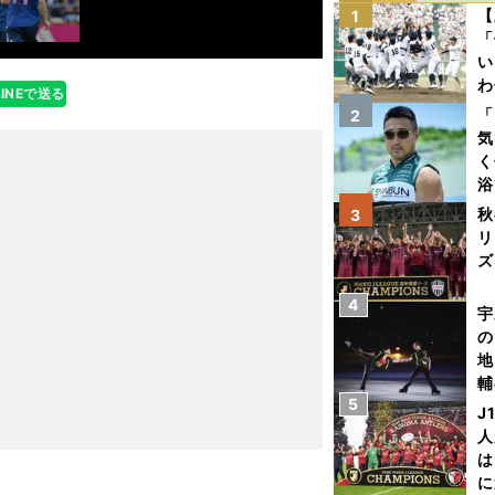
【
1
「
い
わ
LINEで送る
だ
「
2
気
く
浴
太
秋
3
ァ
リ
ズ
4
を
宇
の
地
輔
5
題
J
人
は
に