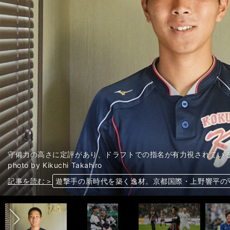
守備力の高さに定評があり、ドラフトでの指名が有力視されてい
photo by Kikuchi Takahiro
前へ
記事を読む＞
記事を読む＞
記事を読む＞
記事を読む＞
小林誠司がＣＳで警戒する阪神の選手「対戦の際に
鎌田大地は「大迫のよう」と敵地が評価。代表でそ
岩渕真奈に手応え。なでしこは東京五輪に向けて選
遊撃手の新時代を築く逸材。京都国際・上野響平の