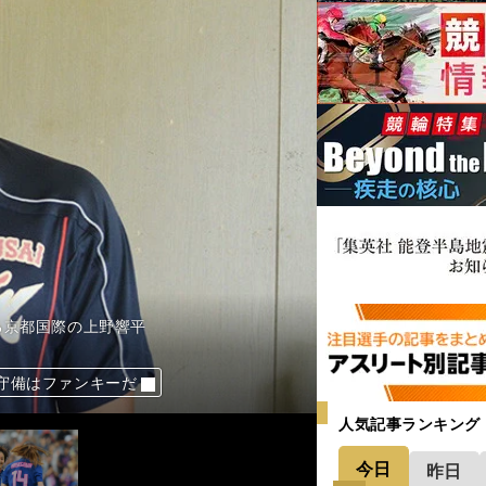
る京都国際の上野響平
気持ちが熱くなる」
の実力を発揮できるか
択の時が来た
守備はファンキーだ
人気記事ランキング
今日
昨日