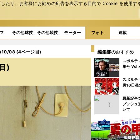
たり、お客様にお勧めの広告を表⽰する⽬的で Cookie を使⽤す
フ
その他球技
その他競技
モーター
フォト
連載
10/08 (4ページ目)
編集部のおすすめ
スポルテ
目)
集号 Vol
スポルテ
月16日発
最新記事
プッシュ
いて