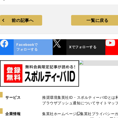
前の記事へ
一覧に戻る
ebo
X
YouTube
Facebookで
Xでフォローする
ok
フォローする
サービス
推奨環境
集英社ID・スポルティーバIDとは
ブラウザプッシュ通知について
サイトマッ
企業情報
集英社ホームページ
集英社プライバシー
新