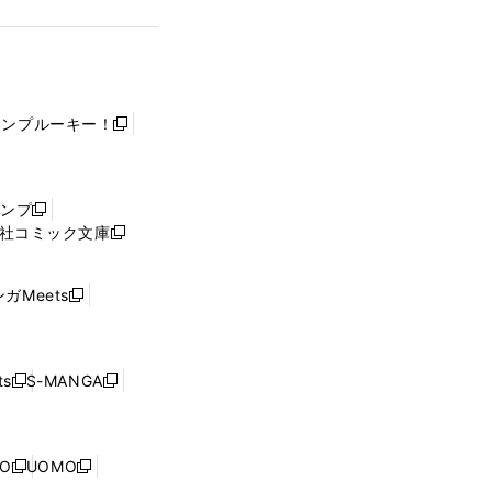
ャンプルーキー！
新
し
い
ウ
ャンプ
新
ィ
社コミック文庫
し
新
ン
い
し
ド
ウ
い
ウ
ガMeets
新
ィ
ウ
で
し
ン
ィ
開
い
ド
ン
く
ウ
ウ
ド
s
S-MANGA
新
新
ィ
で
ウ
し
し
ン
開
で
い
い
ド
く
開
ウ
ウ
ウ
NO
UOMO
く
新
新
ィ
ィ
で