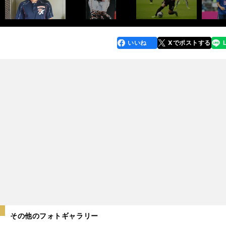
いいね
Xでポストする
line
faceboo
x
k
その他のフォトギャラリー