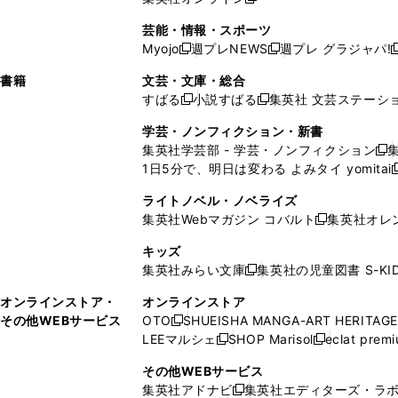
し
新
し
し
し
ン
ィ
ン
ン
開
で
開
で
い
し
い
い
い
ド
ン
ド
ド
芸能・情報・スポーツ
く
開
く
開
ウ
い
ウ
ウ
ウ
ウ
ド
ウ
ウ
Myojo
週プレNEWS
週プレ グラジャパ!
く
く
新
新
新
ィ
ウ
ィ
ィ
ィ
で
ウ
で
で
し
し
ン
ィ
ン
ン
ン
書籍
文芸・文庫・総合
開
で
開
開
い
い
ド
ン
ド
ド
ド
すばる
小説すばる
集英社 文芸ステーシ
く
開
く
く
新
新
ウ
ウ
ウ
ド
ウ
ウ
ウ
く
し
し
ィ
ィ
学芸・ノンフィクション・新書
で
ウ
で
で
で
い
い
ン
ン
集英社学芸部 - 学芸・ノンフィクション
開
で
開
開
開
新
ウ
ウ
ド
ド
1日5分で、明日は変わる よみタイ yomitai
く
開
く
く
く
し
新
ィ
ィ
ウ
ウ
く
い
ン
ン
ライトノベル・ノベライズ
で
で
ウ
ド
ド
集英社Webマガジン コバルト
集英社オレ
開
開
新
ィ
ウ
ウ
く
く
し
ン
キッズ
で
で
い
ド
集英社みらい文庫
集英社の児童図書 S-KID
開
開
新
ウ
ウ
く
く
し
ィ
オンラインストア・
オンラインストア
で
い
ン
その他WEBサービス
OTO
SHUEISHA MANGA-ART HERITAGE
開
新
ウ
ド
LEEマルシェ
SHOP Marisol
eclat prem
く
し
新
新
ィ
ウ
い
し
し
ン
その他WEBサービス
で
ウ
い
い
ド
集英社アドナビ
集英社エディターズ・ラ
開
新