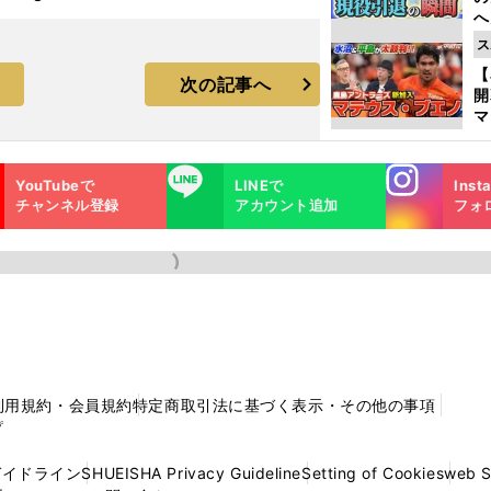
へ
大
ス
エ
【
次の記事へ
マ
島
歳
Instagra
LINE
YouTubeで
LINEで
Inst
m
チャンネル登録
アカウント追加
フォ
利用規約・会員規約
特定商取引法に基づく表示・その他の事項
プ
ガイドライン
SHUEISHA Privacy Guideline
Setting of Cookies
web 