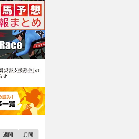
週間
月間