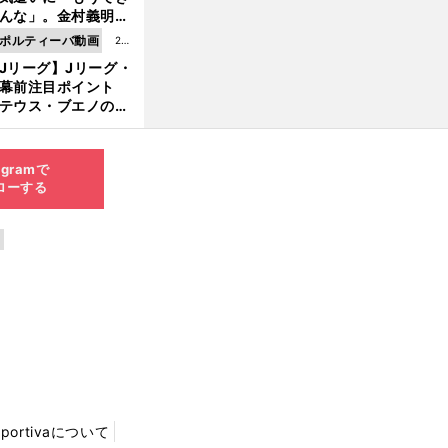
8.0
んな」。金村義明＆
6更
塚光二が明かす引退
ポルティーバ動画
202
新
ピソード！
Jリーグ】Jリーグ・
6.0
開幕前注目ポイント
8.0
テウス・ブエノの鹿
5更
移籍！ 恐るべし15
新
磯部怜夢！
agramで
ローする
Sportivaについて