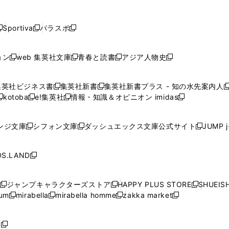
し
し
し
し
し
ン
ン
ン
ン
開
開
開
開
開
い
い
い
い
い
ド
ド
ド
ド
く
く
く
く
く
ウ
ウ
ウ
ウ
ウ
ウ
ウ
ウ
ウ
Sportiva
パラスポ
新
新
ィ
ィ
ィ
ィ
ィ
で
で
で
で
し
し
し
ン
ン
ン
ン
ン
開
開
開
開
い
い
い
ド
ド
ド
ド
ド
ョン
web 集英社文庫
青春と読書
アジア人物史
く
く
く
く
新
新
新
新
ウ
ウ
ウ
ウ
ウ
ウ
ウ
ウ
し
し
し
し
ィ
ィ
ィ
で
で
で
で
で
い
い
い
い
ン
ン
ン
集英社ビジネス書
集英社新書
集英社新書プラス - 知の水先案内人
開
開
開
開
開
新
新
新
ウ
ウ
ウ
ウ
ド
ド
ド
kotoba
e!集英社
情報・知識＆オピニオン imidas
く
く
く
く
く
新
し
新
し
新
ィ
ィ
ィ
ィ
ウ
ウ
ウ
し
し
い
し
い
し
ン
ン
ン
ン
で
で
で
い
い
ウ
い
ウ
い
ド
ド
ド
ド
ンジ文庫
シフォン文庫
ダッシュエックス文庫公式サイト
JUMP 
開
開
開
新
新
新
ウ
ウ
ィ
ウ
ィ
ウ
ウ
ウ
ウ
ウ
く
く
く
し
し
し
ィ
ィ
ン
ィ
ン
ィ
で
で
で
で
い
い
い
ン
ン
ド
ン
ド
ン
S.LAND
開
開
開
開
新
ウ
ウ
ウ
ド
ド
ウ
ド
ウ
ド
く
く
く
く
し
ィ
ィ
ィ
ウ
ウ
で
ウ
で
ウ
い
ン
ン
ン
ジャンプキャラクターズストア
HAPPY PLUS STORE
SHUEIS
で
で
開
で
開
で
新
新
新
ウ
ド
ド
ド
ium
mirabella
mirabella homme
zakka market
開
開
く
開
く
開
し
新
新
新
し
新
し
ィ
ウ
ウ
ウ
く
く
く
く
い
し
し
い
し
し
い
ン
で
で
で
ウ
い
い
ウ
い
い
ウ
ド
ボ
開
開
開
新