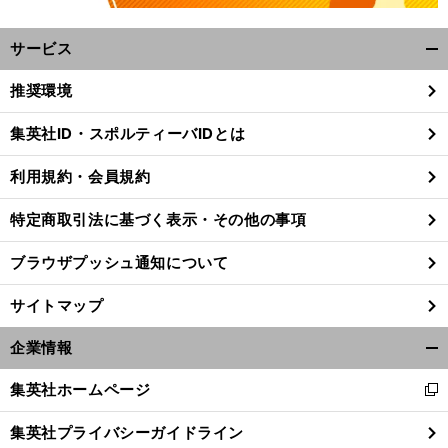
サービス
開
く/
推奨環境
閉
じ
集英社ID・スポルティーバIDとは
る
。
プ
」
岡
！
受
」
副麻希が突撃取材
パラ水泳木村敬一と松岡修造の「
け入れる力
に感激
利用規約・会員規約
24
特定商取引法に基づく表示・その他の事項
ブラウザプッシュ通知について
サイトマップ
企業情報
開
く/
集英社ホームページ
新
閉
し
じ
集英社プライバシーガイドライン
い
る