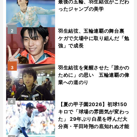
最後の五輪、羽生結弦がこだわ
ったジャンプの美学
羽生結弦、五輪連覇の舞台裏
2
ケガで欠場中に取り組んだ「勉
強」で成長
羽生結弦を覚醒させた「誰かの
3
ために」の思い 五輪連覇の偉
業への道のり
4
【夏の甲子園2026】初球150
キロで「球場の雰囲気が変わっ
た」 29年ぶり白星を呼んだ大
分商・平田玲翔の底知れぬ才能