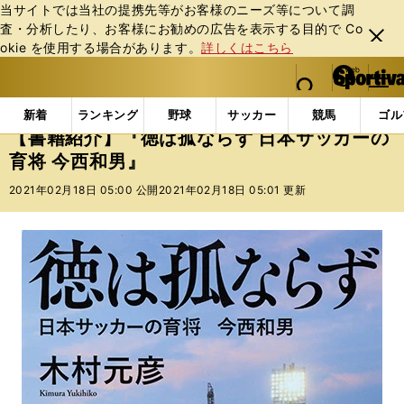
当サイトでは当社の提携先等がお客様のニーズ等について調
査・分析したり、お客様にお勧めの広告を表⽰する⽬的で Co
閉じ
okie を使⽤する場合があります。
詳しくはこちら
る
マイペ
web Sportiva (webスポルティーバ)
検索
メニュ
we
ー
インフォメーション
書籍
【書籍紹介】『徳は孤なら
b
ジ
新着
ランキング
野球
サッカー
競馬
ゴル
ス
【書籍紹介】『徳は孤ならず 日本サッカーの
ポ
育将 今西和男』
ル
テ
2021年02月18日 05:00 公開
2021年02月18日 05:01 更新
ィ
ー
バ