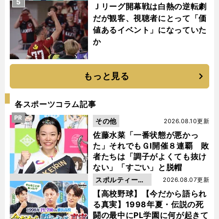
5
Ｊリーグ開幕戦は白熱の逆転劇
だが観客、視聴者にとって「価
値あるイベント」になっていた
か
もっと見る
各スポーツコラム記事
PR
その他
2026.08.10更新
佐藤水菜「一番状態が悪かっ
た」それでもＧⅠ開催８連覇 敗
者たちは「調子がよくても抜け
ない」「すごい」と脱帽
スポルティーバ
2026.08.07更新
動画
【高校野球】【今だから語られ
る真実】1998年夏・伝説の死
闘の最中にPL学園に何が起きて