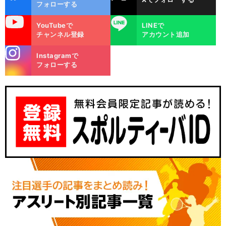
ok
フォローする
uTube
LINE
YouTubeで
LINEで
チャンネル登録
アカウント追加
stagra
Instagramで
m
フォローする