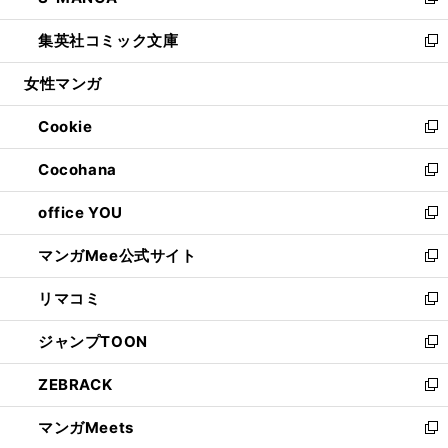
い
新
開
ウ
ン
ウ
し
集英社コミック文庫
く
で
ド
ィ
い
新
開
ウ
ン
ウ
し
女性マンガ
く
で
ド
ィ
い
開
ウ
ン
ウ
Cookie
く
で
ド
ィ
新
開
ウ
ン
し
Cocohana
く
で
ド
い
新
開
ウ
ウ
し
office YOU
く
で
ィ
い
新
開
ン
ウ
し
マンガMee公式サイト
く
ド
ィ
い
新
ウ
ン
ウ
し
リマコミ
で
ド
ィ
い
新
開
ウ
ン
ウ
し
ジャンプTOON
く
で
ド
ィ
い
新
開
ウ
ン
ウ
し
ZEBRACK
く
で
ド
ィ
い
新
開
ウ
ン
ウ
し
マンガMeets
く
で
ド
ィ
い
新