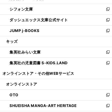
開
ウ
ウ
し
シフォン文庫
く
で
ィ
い
新
開
ン
ウ
し
ダッシュエックス文庫公式サイト
く
ド
ィ
い
新
ウ
ン
ウ
し
JUMP j-BOOKS
で
ド
ィ
い
新
開
ウ
ン
ウ
し
キッズ
く
で
ド
ィ
い
開
ウ
ン
ウ
集英社みらい文庫
く
で
ド
ィ
新
開
ウ
ン
し
集英社の児童図書 S-KIDS.LAND
く
で
ド
い
新
開
ウ
ウ
し
オンラインストア・
その他WEBサービス
く
で
ィ
い
開
ン
ウ
オンラインストア
く
ド
ィ
ウ
ン
OTO
で
ド
新
開
ウ
し
SHUEISHA MANGA-ART HERITAGE
く
で
い
新
開
ウ
し