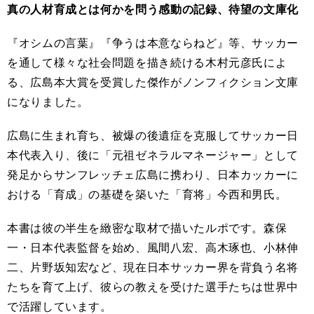
真の人材育成とは何かを問う感動の記録、待望の文庫化
『オシムの言葉』『争うは本意ならねど』等、サッカー
を通して様々な社会問題を描き続ける木村元彦氏によ
る、広島本大賞を受賞した傑作がノンフィクション文庫
になりました。
広島に生まれ育ち、被爆の後遺症を克服してサッカー日
本代表入り、後に「元祖ゼネラルマネージャー」として
発足からサンフレッチェ広島に携わり、日本カッカーに
おける「育成」の基礎を築いた「育将」今西和男氏。
本書は彼の半生を緻密な取材で描いたルポです。森保
一・日本代表監督を始め、風間八宏、高木琢也、小林伸
二、片野坂知宏など、現在日本サッカー界を背負う名将
たちを育て上げ、彼らの教えを受けた選手たちは世界中
で活躍しています。