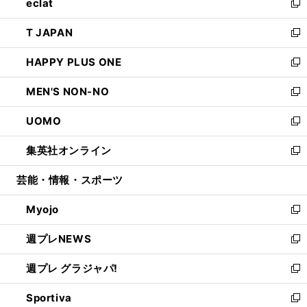
eclat
く
で
ド
ィ
い
新
開
ウ
ン
ウ
し
T JAPAN
く
で
ド
ィ
い
新
開
ウ
ン
ウ
し
HAPPY PLUS ONE
く
で
ド
ィ
い
新
開
ウ
ン
ウ
し
MEN'S NON-NO
く
で
ド
ィ
い
新
開
ウ
ン
ウ
し
UOMO
く
で
ド
ィ
い
新
開
ウ
ン
ウ
し
集英社オンライン
く
で
ド
ィ
い
新
開
ウ
ン
ウ
し
芸能・情報・スポーツ
く
で
ド
ィ
い
開
ウ
ン
ウ
Myojo
く
で
ド
ィ
新
開
ウ
ン
し
週プレNEWS
く
で
ド
い
新
開
ウ
ウ
し
週プレ グラジャパ!
く
で
ィ
い
新
開
ン
ウ
し
Sportiva
く
ド
ィ
い
新