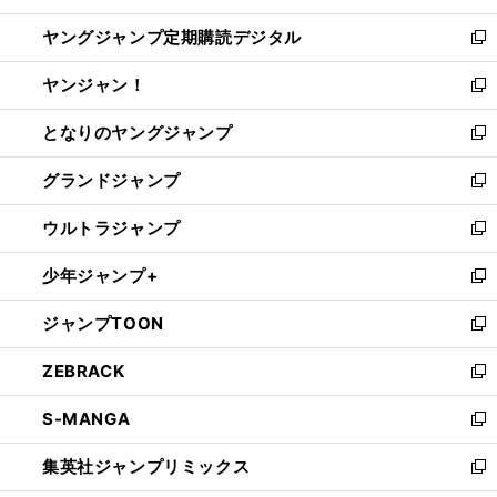
開
ウ
ン
し
ヤングジャンプ定期購読デジタル
く
で
ド
い
新
開
ウ
ウ
し
ヤンジャン！
く
で
ィ
い
新
開
ン
ウ
し
となりのヤングジャンプ
く
ド
ィ
い
新
ウ
ン
ウ
し
グランドジャンプ
で
ド
ィ
い
新
開
ウ
ン
ウ
し
ウルトラジャンプ
く
で
ド
ィ
い
新
開
ウ
ン
ウ
し
少年ジャンプ+
く
で
ド
ィ
い
新
開
ウ
ン
ウ
し
ジャンプTOON
く
で
ド
ィ
い
新
開
ウ
ン
ウ
し
ZEBRACK
く
で
ド
ィ
い
新
開
ウ
ン
ウ
し
S-MANGA
く
で
ド
ィ
い
新
開
ウ
ン
ウ
し
集英社ジャンプリミックス
く
で
ド
ィ
い
新
開
ウ
ン
ウ
し