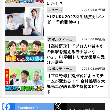
いた！？
ニュース
2026.08.07更新
YUZURU2027羽生結弦カレン
ダー 予約受付中！
スポルティーバ
2026.08.06更新
動画
【高校野球】「プロ入り後もあ
の衝撃を超える選手はいな
い」。PL学園トリオが衝撃を受
けた選手
スポルティーバ
2026.08.06更新
動画
【プロ野球】指揮官によってチ
ームが変わる！？ 金村義明＆大
塚光二が語る歴代監督エピソー
ド
cebo
X
Facebookで
Xでフォローする