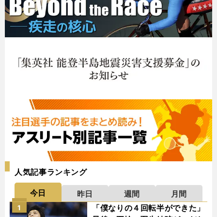
人気記事ランキング
今日
昨日
週間
月間
「僕なりの４回転半ができた」
1