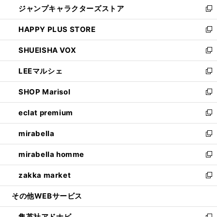
ジャンプキャラクターズストア
く
ィ
い
新
ン
ウ
し
HAPPY PLUS STORE
ド
ィ
い
新
ウ
ン
ウ
し
SHUEISHA VOX
で
ド
ィ
い
新
開
ウ
ン
ウ
し
LEEマルシェ
く
で
ド
ィ
い
新
開
ウ
ン
ウ
し
SHOP Marisol
く
で
ド
ィ
い
新
開
ウ
ン
ウ
し
eclat premium
く
で
ド
ィ
い
新
開
ウ
ン
ウ
し
mirabella
く
で
ド
ィ
い
新
開
ウ
ン
ウ
し
mirabella homme
く
で
ド
ィ
い
新
開
ウ
ン
ウ
し
zakka market
く
で
ド
ィ
い
新
開
ウ
ン
ウ
し
その他WEBサービス
く
で
ド
ィ
い
開
ウ
ン
ウ
集英社アドナビ
く
で