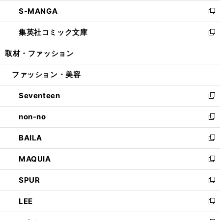
開
ウ
ン
ウ
し
S-MANGA
く
で
ド
ィ
い
新
開
ウ
ン
ウ
し
集英社コミック文庫
く
で
ド
ィ
い
新
開
ウ
ン
ウ
し
取材・ファッション
く
で
ド
ィ
い
開
ウ
ン
ウ
ファッション・美容
く
で
ド
ィ
開
ウ
ン
Seventeen
く
で
ド
新
開
ウ
し
non-no
く
で
い
新
開
ウ
し
BAILA
く
ィ
い
新
ン
ウ
し
MAQUIA
ド
ィ
い
新
ウ
ン
ウ
し
SPUR
で
ド
ィ
い
新
開
ウ
ン
ウ
し
LEE
く
で
ド
ィ
い
新
開
ウ
ン
ウ
し