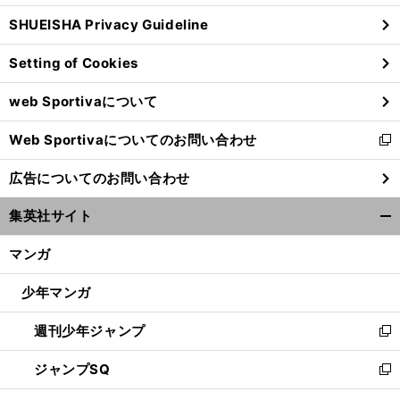
ウ
SHUEISHA Privacy Guideline
ィ
ン
Setting of Cookies
ド
ウ
web Sportivaについて
で
開
Web Sportivaについてのお問い合わせ
く
新
し
広告についてのお問い合わせ
い
ウ
集英社サイト
ィ
開
ン
く/
マンガ
ド
閉
ウ
じ
少年マンガ
で
る
開
週刊少年ジャンプ
く
新
し
ジャンプSQ
い
新
ウ
し