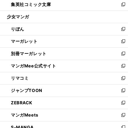
集英社コミック文庫
く
で
ド
ィ
い
新
開
ウ
ン
ウ
し
少女マンガ
く
で
ド
ィ
い
開
ウ
ン
ウ
りぼん
く
で
ド
ィ
新
開
ウ
ン
し
マーガレット
く
で
ド
い
新
開
ウ
ウ
し
別冊マーガレット
く
で
ィ
い
新
開
ン
ウ
し
マンガMee公式サイト
く
ド
ィ
い
新
ウ
ン
ウ
し
リマコミ
で
ド
ィ
い
新
開
ウ
ン
ウ
し
ジャンプTOON
く
で
ド
ィ
い
新
開
ウ
ン
ウ
し
ZEBRACK
く
で
ド
ィ
い
新
開
ウ
ン
ウ
し
マンガMeets
く
で
ド
ィ
い
新
開
ウ
ン
ウ
し
S-MANGA
く
で
ド
ィ