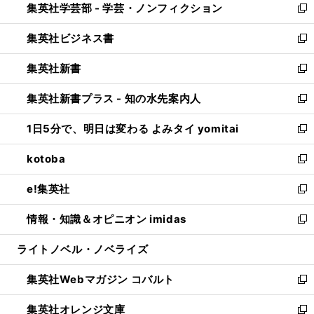
集英社学芸部 - 学芸・ノンフィクション
く
で
ド
ィ
新
開
ウ
ン
し
集英社ビジネス書
く
で
ド
い
新
開
ウ
ウ
し
集英社新書
く
で
ィ
い
新
開
ン
ウ
し
集英社新書プラス - 知の水先案内人
く
ド
ィ
い
新
ウ
ン
ウ
し
1日5分で、明日は変わる よみタイ yomitai
で
ド
ィ
い
新
開
ウ
ン
ウ
し
kotoba
く
で
ド
ィ
い
新
開
ウ
ン
ウ
し
e!集英社
く
で
ド
ィ
い
新
開
ウ
ン
ウ
し
情報・知識＆オピニオン imidas
く
で
ド
ィ
い
新
開
ウ
ン
ウ
し
ライトノベル・ノベライズ
く
で
ド
ィ
い
開
ウ
ン
ウ
集英社Webマガジン コバルト
く
で
ド
ィ
新
開
ウ
ン
し
集英社オレンジ文庫
く
で
ド
い
新