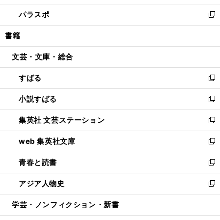
ウ
ン
ウ
し
パラスポ
で
ド
ィ
い
新
開
ウ
ン
ウ
し
書籍
く
で
ド
ィ
い
開
ウ
ン
ウ
文芸・文庫・総合
く
で
ド
ィ
開
ウ
ン
すばる
く
で
ド
新
開
ウ
し
小説すばる
く
で
い
新
開
ウ
し
集英社 文芸ステーション
く
ィ
い
新
ン
ウ
し
web 集英社文庫
ド
ィ
い
新
ウ
ン
ウ
し
青春と読書
で
ド
ィ
い
新
開
ウ
ン
ウ
し
アジア人物史
く
で
ド
ィ
い
新
開
ウ
ン
ウ
し
学芸・ノンフィクション・新書
く
で
ド
ィ
い
開
ウ
ン
ウ