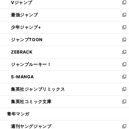
Vジャンプ
ィ
い
新
ン
ウ
し
最強ジャンプ
ド
ィ
い
新
ウ
ン
ウ
し
少年ジャンプ+
で
ド
ィ
い
新
開
ウ
ン
ウ
し
ジャンプTOON
く
で
ド
ィ
い
新
開
ウ
ン
ウ
し
ZEBRACK
く
で
ド
ィ
い
新
開
ウ
ン
ウ
し
ジャンプルーキー！
く
で
ド
ィ
い
新
開
ウ
ン
ウ
し
S-MANGA
く
で
ド
ィ
い
新
開
ウ
ン
ウ
し
集英社ジャンプリミックス
く
で
ド
ィ
い
新
開
ウ
ン
ウ
し
集英社コミック文庫
く
で
ド
ィ
い
新
開
ウ
ン
ウ
し
青年マンガ
く
で
ド
ィ
い
開
ウ
ン
ウ
週刊ヤングジャンプ
く
で
ド
ィ
新