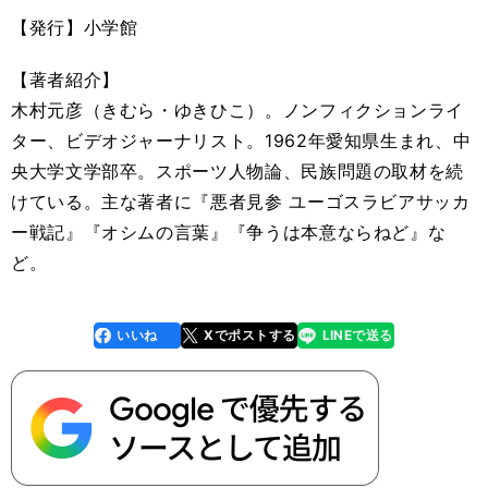
【発行】小学館
【著者紹介】
木村元彦（きむら・ゆきひこ）。ノンフィクションライ
ター、ビデオジャーナリスト。1962年愛知県生まれ、中
央大学文学部卒。スポーツ人物論、民族問題の取材を続
けている。主な著者に『悪者見参 ユーゴスラビアサッカ
ー戦記』『オシムの言葉』『争うは本意ならねど』な
ど。
いいね
Xでポストする
LINEで送る
line
faceboo
x
k