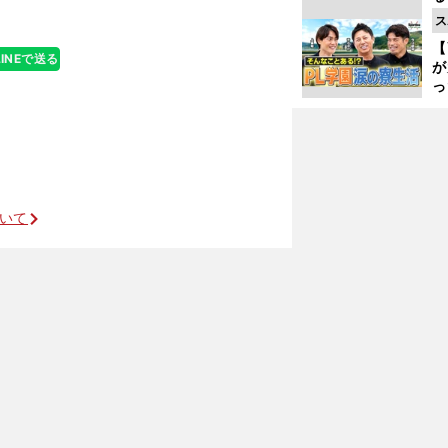
光
ス
ピ
【
LINEで送る
が
っ
た
ついて