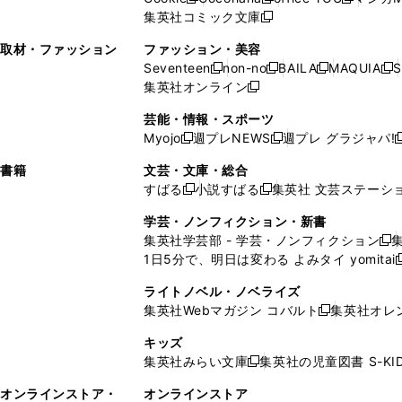
新
新
新
ィ
ウ
ィ
ウ
ウ
で
ウ
集英社コミック文庫
し
新
し
し
ン
ィ
ン
ィ
で
開
で
い
し
い
い
ド
ン
ド
ン
取材・ファッション
ファッション・美容
開
く
開
ウ
い
ウ
ウ
ウ
ド
ウ
ド
Seventeen
non-no
BAILA
MAQUIA
S
く
く
新
新
新
新
ィ
ウ
ィ
ィ
で
ウ
で
ウ
集英社オンライン
し
新
し
し
し
ン
ィ
ン
ン
開
で
開
で
い
し
い
い
い
ド
ン
ド
ド
芸能・情報・スポーツ
く
開
く
開
ウ
い
ウ
ウ
ウ
ウ
ド
ウ
ウ
Myojo
週プレNEWS
週プレ グラジャパ!
く
く
新
新
新
ィ
ウ
ィ
ィ
ィ
で
ウ
で
で
し
し
ン
ィ
ン
ン
ン
書籍
文芸・文庫・総合
開
で
開
開
い
い
ド
ン
ド
ド
ド
すばる
小説すばる
集英社 文芸ステーシ
く
開
く
く
新
新
ウ
ウ
ウ
ド
ウ
ウ
ウ
く
し
し
ィ
ィ
学芸・ノンフィクション・新書
で
ウ
で
で
で
い
い
ン
ン
集英社学芸部 - 学芸・ノンフィクション
開
で
開
開
開
新
ウ
ウ
ド
ド
1日5分で、明日は変わる よみタイ yomitai
く
開
く
く
く
し
新
ィ
ィ
ウ
ウ
く
い
ン
ン
ライトノベル・ノベライズ
で
で
ウ
ド
ド
集英社Webマガジン コバルト
集英社オレ
開
開
新
ィ
ウ
ウ
く
く
し
ン
キッズ
で
で
い
ド
集英社みらい文庫
集英社の児童図書 S-KID
開
開
新
ウ
ウ
く
く
し
ィ
オンラインストア・
オンラインストア
で