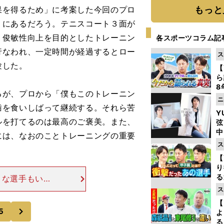
を得るため」に考案した今回のプロ
もっと
」にあるだろう。テニスコート３面が
、俊敏性向上を目的としたトレーニン
各スポーツコラム記
行なわれ、一定時間が経過するとロー
ス
験した。
【
ら
8
が、プロから「僕もこのトレーニン
最
ニ
き
歯を食いしばって継続する。それら苦
Y
ルを打てるのは最高のご褒美。また、
弦
中
には、なおのことトレーニングの重要
ス
【
り
る
うな選手もいた
学
基礎練習が多か
ス
け
いました」と、
【
次
5
よ
る