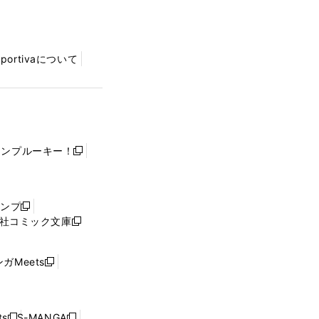
Sportivaについて
ャンプルーキー！
新
し
い
ウ
ャンプ
新
ィ
社コミック文庫
し
新
ン
い
し
ド
ウ
い
ウ
ガMeets
新
ィ
ウ
で
し
ン
ィ
開
い
ド
ン
く
ウ
ウ
ド
s
S-MANGA