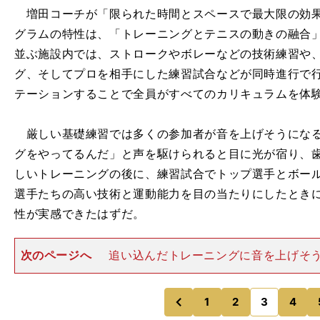
増田コーチが「限られた時間とスペースで最大限の効果
グラムの特性は、「トレーニングとテニスの動きの融合
並ぶ施設内では、ストロークやボレーなどの技術練習や
グ、そしてプロを相手にした練習試合などが同時進行で
テーションすることで全員がすべてのカリキュラムを体
厳しい基礎練習では多くの参加者が音を上げそうになる
グをやってるんだ」と声を駆けられると目に光が宿り、
しいトレーニングの後に、練習試合でトップ選手とボー
選手たちの高い技術と運動能力を目の当たりにしたとき
性が実感できたはずだ。
次のページへ
追い込んだトレーニングに音を上げそ
プロを目指しているという14歳の神村歩実さんは、「
ったけれど、それを続けていけばプロになれるんだと思
今回のイベント参加
1
2
3
4
のページへ
のページへ
前