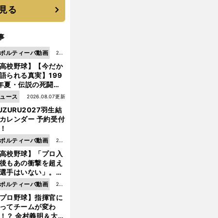
見る
事
ポルティーバ動画
202
高校野球】【今だか
6.0
語られる真実】199
8.0
年夏・伝説の死闘の
7更
中にPL学園に何が起
ュース
2026.08.07更新
新
ていた！？
UZURU2027羽生結
カレンダー 予約受付
！
ポルティーバ動画
202
高校野球】「プロ入
6.0
後もあの衝撃を超え
8.0
選手はいない」。PL
6更
園トリオが衝撃を受
ポルティーバ動画
202
新
た選手
プロ野球】指揮官に
6.0
ってチームが変わ
8.0
！？ 金村義明＆大塚