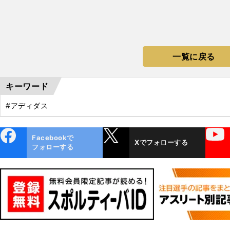
一覧に戻る
キーワード
#アディダス
ebo
X
YouTube
Facebookで
Xでフォローする
ok
フォローする