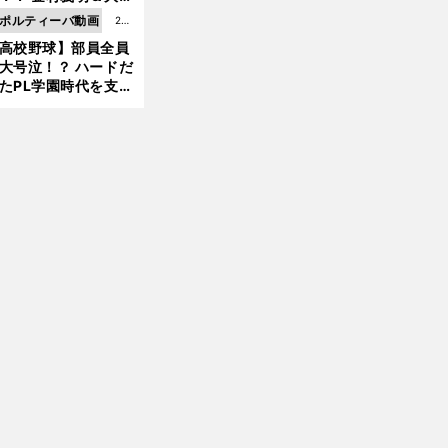
6更
二が語る歴代監督エ
ポルティーバ動画
202
新
ソード
高校野球】部員全員
6.0
大号泣！？ ハードだ
8.0
たPL学園時代を支え
6更
ものとは
前
新
へ