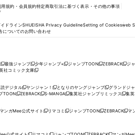
利用規約・会員規約
特定商取引法に基づく表示・その他の事項
プ
ガイドライン
SHUEISHA Privacy Guideline
Setting of Cookies
web 
告についてのお問い合わせ
プ
最強ジャンプ
少年ジャンプ+
ジャンプTOON
ZEBRACK
ジ
新
新
新
新
新
英社コミック文庫
し
新
し
し
し
し
い
い
し
い
い
い
ウ
ウ
い
ウ
ウ
ウ
購読デジタル
ヤンジャン！
となりのヤングジャンプ
グランドジ
新
新
新
ィ
ィ
ウ
ィ
ィ
ィ
プTOON
ZEBRACK
S-MANGA
集英社ジャンプリミックス
集英
新
し
新
し
新
し
新
ン
ン
ィ
ン
ン
ン
し
い
し
い
し
い
し
ド
ド
ン
ド
ド
ド
い
ウ
い
ウ
い
ウ
い
ウ
ウ
ド
ウ
ウ
ウ
マンガMee公式サイト
リマコミ
ジャンプTOON
ZEBRACK
マン
新
新
新
新
ウ
ィ
ウ
ィ
ウ
ィ
ウ
で
で
ウ
で
で
で
し
し
し
し
し
ィ
ン
ィ
ン
ィ
ン
ィ
開
開
で
開
開
開
い
い
い
い
い
ン
ド
ン
ド
ン
ド
ン
く
く
開
く
く
く
ウ
ウ
ウ
ウ
ウ
ド
ウ
ド
ウ
ド
ウ
ド
ee公式サイト
リマコミ
ジャンプTOON
ZEBRACK
マンガMeet
く