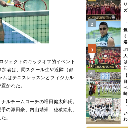
リ
ズ
を
「
2
気
く
浴
太
J
3
ァ
人
GE』プロジェクトのキックオフ的イベント
は
に
参加者は、同スクール生や近隣（都
4
と
【
ラムはテニスレッスンとフィジカル
目
が置かれた。
べ
崎
5
「
ナルチームコーチの増田健太郎氏。
【
て
「
選手の添田豪、内山靖崇、穂積絵莉、
い
えた。
わ
だ