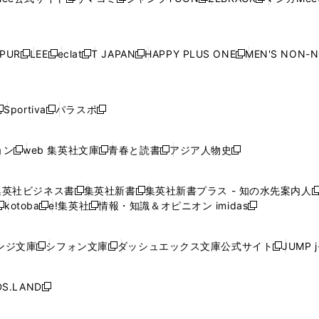
新
新
新
新
ィ
ィ
ィ
ィ
ィ
ウ
で
ウ
で
ウ
で
ウ
し
し
し
し
ン
ン
ン
ン
ン
で
開
で
開
で
開
で
い
い
い
い
ド
ド
ド
ド
ド
開
く
開
く
開
く
開
ウ
ウ
ウ
ウ
ウ
ウ
ウ
ウ
ウ
PUR
LEE
eclat
T JAPAN
HAPPY PLUS ONE
MEN'S NON-
く
く
く
く
新
新
新
新
新
ィ
ィ
ィ
ィ
で
で
で
で
で
し
し
し
し
し
ン
ン
ン
ン
開
開
開
開
開
い
い
い
い
い
ド
ド
ド
ド
く
く
く
く
く
ウ
ウ
ウ
ウ
ウ
ウ
ウ
ウ
ウ
Sportiva
パラスポ
新
新
ィ
ィ
ィ
ィ
ィ
で
で
で
で
し
し
し
ン
ン
ン
ン
ン
開
開
開
開
い
い
い
ド
ド
ド
ド
ド
ョン
web 集英社文庫
青春と読書
アジア人物史
く
く
く
く
新
新
新
新
ウ
ウ
ウ
ウ
ウ
ウ
ウ
ウ
し
し
し
し
ィ
ィ
ィ
で
で
で
で
で
い
い
い
い
ン
ン
ン
集英社ビジネス書
集英社新書
集英社新書プラス - 知の水先案内人
開
開
開
開
開
新
新
新
ウ
ウ
ウ
ウ
ド
ド
ド
kotoba
e!集英社
情報・知識＆オピニオン imidas
く
く
く
く
く
新
し
新
し
新
ィ
ィ
ィ
ィ
ウ
ウ
ウ
し
し
い
し
い
し
ン
ン
ン
ン
で
で
で
い
い
ウ
い
ウ
い
ド
ド
ド
ド
ンジ文庫
シフォン文庫
ダッシュエックス文庫公式サイト
JUMP 
開
開
開
新
新
新
ウ
ウ
ィ
ウ
ィ
ウ
ウ
ウ
ウ
ウ
く
く
く
し
し
し
ィ
ィ
ン
ィ
ン
ィ
で
で
で
で
い
い
い
ン
ン
ド
ン
ド
ン
S.LAND
開
開
開
開
新
ウ
ウ
ウ
ド
ド
ウ
ド
ウ
ド
く
く
く
く
し
ィ
ィ
ィ
ウ
ウ
で
ウ
で
ウ