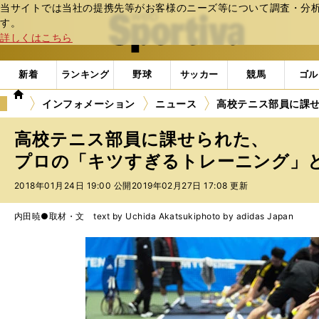
当サイトでは当社の提携先等がお客様のニーズ等について調査・分析し
web Sportiva (webスポルティーバ)
す。
詳しくはこちら
新着
ランキング
野球
サッカー
競馬
ゴル
we
インフォメーション
ニュース
高校テニス部員に課
b
ス
高校テニス部員に課せられた、
ポ
ル
プロの「キツすぎるトレーニング」とは
テ
2018年01月24日 19:00 公開
2019年02月27日 17:08 更新
ィ
ー
バ
内田暁●取材・文 text by Uchida Akatsuki
photo by adidas Japan