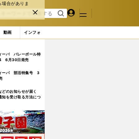
る場合がありま
マイペ
閉じ
検索
メニュ
ー
る
す
ジ
る
動画
インフォ
ィーバ バレーボール特
.4 6月30日発売
ィーバ 部活特集号 3
売
などのお知らせが届く
通知を受け取る方法につ