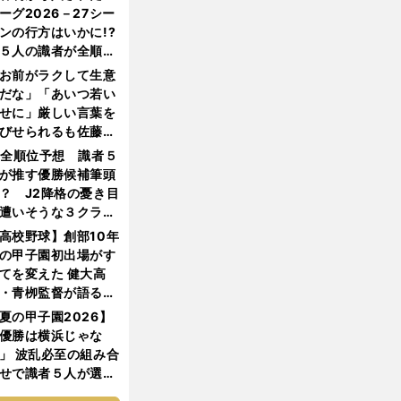
ーグ2026－27シー
ンの行方はいかに!?
５人の識者が全順位
大胆予想
お前がラクして生意
だな」「あいつ若い
せに」厳しい言葉を
びせられるも佐藤慎
郎が貫いた誇りとフ
1全順位予想 識者５
ンへの思い
が推す優勝候補筆頭
？ J2降格の憂き目
遭いそうな３クラブ
は？
高校野球】創部10年
の甲子園初出場がす
てを変えた 健大高
・青栁監督が語る
機動破壊」はこうし
夏の甲子園2026】
生まれた
優勝は横浜じゃな
」 波乱必至の組み合
せで識者５人が選ん
優勝校はここだ！