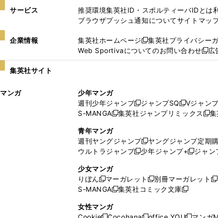
サービス
推奨環境
集英社ID・スポルティーバIDとは
ブラウザプッシュ通知について
サイトマッ
企業情報
集英社ホームページ
集英社プライバシー
新
Web Sportivaについてのお問い合わせ
広
し
新
い
し
集英社サイト
ウ
い
ィ
ウ
マンガ
少年マンガ
ン
ィ
週刊少年ジャンプ
ジャンプSQ
Vジャン
ド
ン
新
新
S-MANGA
集英社ジャンプリミックス
集
ウ
ド
新
し
し
新
で
ウ
し
い
い
し
青年マンガ
開
で
い
ウ
ウ
い
週刊ヤングジャンプ
ヤングジャンプ定期
新
く
開
ウ
ィ
ィ
ウ
ウルトラジャンプ
少年ジャンプ+
ジャン
新
し
新
く
ィ
ン
ン
ィ
し
い
し
ン
ド
ド
ン
少女マンガ
い
ウ
い
ド
ウ
ウ
ド
りぼん
マーガレット
別冊マーガレット
新
新
新
ウ
ィ
ウ
ウ
で
で
ウ
S-MANGA
集英社コミック文庫
し
新
し
新
ィ
ン
ィ
で
開
開
で
い
し
い
し
ン
ド
ン
女性マンガ
開
く
く
開
ウ
い
ウ
い
ド
ウ
ド
Cookie
Cocohana
office YOU
マンガM
く
く