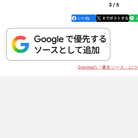
3 / 5
いいね
Xでポストする
line
faceboo
x
k
Googleの「優先ソース」に