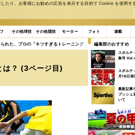
たり、お客様にお勧めの広告を表⽰する⽬的で Cookie を使⽤す
フ
その他球技
その他競技
モーター
フォト
連載
せられた、プロの「キツすぎるトレーニング」とは？
編集部のおすすめ
3ページ目
スポルテ
集号 Vol
？ (3ページ目)
スポルテ
月16日発
最新記事
プッシュ
いて