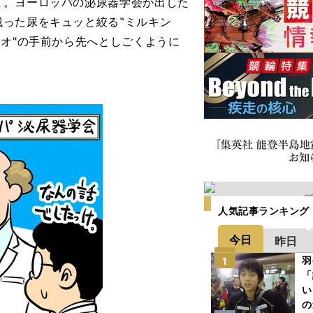
て。ヨーロッパの泌尿器学会が出した
った尿をキュッと絞る‟ミルキン
サオ"の手前から先へとしごくように
人気記事ランキング
今日
昨日
羽
1
「
い
の