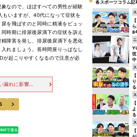
各スポーツコラム記
現象なので、ほぼすべての男性が経験
ス
人もいますが、40代になって症状を
【
、尿を飛ばすのと同時に精液をビュッ
ら
と同時期に排尿後尿滴下の症状を訴え
8
最
ニ
射精障害を発し、排尿後尿滴下を悪化
き
Y
り入れましょう。長時間座りっぱなし
弦
Dが起こりやすくなるので注意が必
中
ス
【
り
い漏れに影響
る
とトイレが近く
学
ス
って、オシッコ
け
次
【
5
よ
る
光
ス
ピ
LINEで送る
【
が