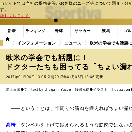
当サイトでは当社の提携先等がお客様のニーズ等について調査・分析し
web Sportiva (webスポルティーバ)
す。
詳しくはこちら
新着
ランキング
野球
サッカー
競馬
ゴル
we
インフォメーション
ニュース
欧米の学会でも話題に
b
ス
欧米の学会でも話題に！
ポ
ル
ドクターたちも困ってる「ちょい漏れ問
テ
2017年01月06日 13:05 公開
2017年01月06日 13:06 更新
ィ
ー
バ
浦上泰栄●文 text by Uragami Yasue 服部元信●イラスト illustration by 
――ということは、竿周りの筋肉を鍛えればちょい漏れは防げ
髙橋
ダンベルを下げて鍛えられるような筋肉ではない