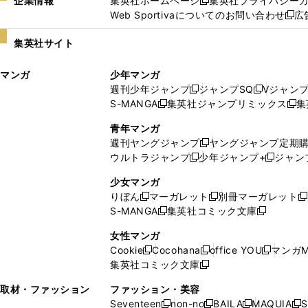
企業情報
集英社ホームページ
集英社プライバシー
新
Web Sportivaについてのお問い合わせ
広
し
新
い
し
集英社サイト
ウ
い
ィ
ウ
マンガ
少年マンガ
ン
ィ
週刊少年ジャンプ
ジャンプSQ
Vジャン
ド
ン
新
新
S-MANGA
集英社ジャンプリミックス
集
ウ
ド
新
し
し
新
で
ウ
し
い
い
し
青年マンガ
開
で
い
ウ
ウ
い
週刊ヤングジャンプ
ヤングジャンプ定期
新
く
開
ウ
ィ
ィ
ウ
ウルトラジャンプ
少年ジャンプ+
ジャン
新
し
新
く
ィ
ン
ン
ィ
し
い
し
ン
ド
ド
ン
少女マンガ
い
ウ
い
ド
ウ
ウ
ド
りぼん
マーガレット
別冊マーガレット
新
新
新
ウ
ィ
ウ
ウ
で
で
ウ
S-MANGA
集英社コミック文庫
し
新
し
新
ィ
ン
ィ
で
開
開
で
い
し
い
し
ン
ド
ン
女性マンガ
開
く
く
開
ウ
い
ウ
い
ド
ウ
ド
Cookie
Cocohana
office YOU
マンガM
く
く
新
新
新
ィ
ウ
ィ
ウ
ウ
で
ウ
集英社コミック文庫
し
新
し
し
ン
ィ
ン
ィ
で
開
で
い
し
い
い
ド
ン
ド
ン
取材・ファッション
ファッション・美容
開
く
開
ウ
い
ウ
ウ
ウ
ド
ウ
ド
Seventeen
non-no
BAILA
MAQUIA
S
く
く
新
新
新
新