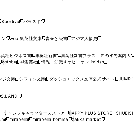
ィ
ィ
ィ
ィ
で
で
で
で
で
し
し
し
し
し
ン
ン
ン
ン
開
開
開
開
開
い
い
い
い
い
ド
ド
ド
ド
く
く
く
く
く
ウ
ウ
ウ
ウ
ウ
ウ
ウ
ウ
ウ
Sportiva
パラスポ
新
新
ィ
ィ
ィ
ィ
ィ
で
で
で
で
し
し
し
ン
ン
ン
ン
ン
開
開
開
開
い
い
い
ド
ド
ド
ド
ド
ョン
web 集英社文庫
青春と読書
アジア人物史
く
く
く
く
新
新
新
新
ウ
ウ
ウ
ウ
ウ
ウ
ウ
ウ
し
し
し
し
ィ
ィ
ィ
で
で
で
で
で
い
い
い
い
ン
ン
ン
集英社ビジネス書
集英社新書
集英社新書プラス - 知の水先案内人
開
開
開
開
開
新
新
新
ウ
ウ
ウ
ウ
ド
ド
ド
kotoba
e!集英社
情報・知識＆オピニオン imidas
く
く
く
く
く
新
し
新
し
新
ィ
ィ
ィ
ィ
ウ
ウ
ウ
し
し
い
し
い
し
ン
ン
ン
ン
で
で
で
い
い
ウ
い
ウ
い
ド
ド
ド
ド
ンジ文庫
シフォン文庫
ダッシュエックス文庫公式サイト
JUMP 
開
開
開
新
新
新
ウ
ウ
ィ
ウ
ィ
ウ
ウ
ウ
ウ
ウ
く
く
く
し
し
し
ィ
ィ
ン
ィ
ン
ィ
で
で
で
で
い
い
い
ン
ン
ド
ン
ド
ン
S.LAND
開
開
開
開
新
ウ
ウ
ウ
ド
ド
ウ
ド
ウ
ド
く
く
く
く
し
ィ
ィ
ィ
ウ
ウ
で
ウ
で
ウ
い
ン
ン
ン
ジャンプキャラクターズストア
HAPPY PLUS STORE
SHUEIS
で
で
開
で
開
で
新
新
新
ウ
ド
ド
ド
ium
mirabella
mirabella homme
zakka market
開
開
く
開
く
開
し
新
新
新
し
新
し
ィ
ウ
ウ
ウ
く
く
く
く
い
し
し
い
し
し
い
ン
で
で
で
ウ
い
い
ウ
い
い
ウ