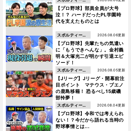
動画
【プロ野球】部員全員が大号
泣！？ ハードだったPL学園時
代を支えたものとは
スポルティーバ
2026.08.06更新
動画
【プロ野球】先輩たちの気遣い
に「もうできへんな」。金村義
明＆大塚光二が明かす引退エピ
ソード！
スポルティーバ
2026.08.05更新
動画
【Jリーグ】Jリーグ・開幕前注
目ポイント マテウス・ブエノ
の鹿島移籍！ 恐るべし15歳磯
部怜夢！
スポルティーバ
2026.08.04更新
動画
【プロ野球】令和では考えられ
ない！？今だから語れる当時の
野球事情とは...