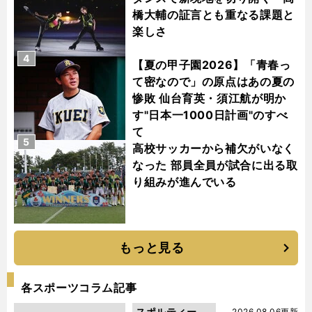
橋大輔の証言とも重なる課題と
楽しさ
4
【夏の甲子園2026】「青春っ
て密なので」の原点はあの夏の
惨敗 仙台育英・須江航が明か
す"日本一1000日計画"のすべ
て
5
高校サッカーから補欠がいなく
なった 部員全員が試合に出る取
り組みが進んでいる
もっと見る
各スポーツコラム記事
スポルティーバ
2026.08.06更新