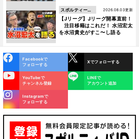
スポルティーバ
2026.08.03更新
動画
【Jリーグ】Jリーグ開幕直前！
注目移籍はこれだ！ 水沼宏太
を水沼貴史がすこ〜し語る
cebo
X
Facebookで
Xでフォローする
ok
フォローする
uTube
LINE
YouTubeで
LINEで
！
ち
ニ
、
H
」
チャンネル登録
アカウント追加
ューバランスから
日本発の
ランニングシューズ
「
ANZO
が登場
stagra
Instagramで
m
フォローする