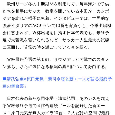
欧州リーグ冬の中断期間を利用して、毎年海外で子供
たちを相手にサッカー教室を開いている本田が、カンボ
ジアを訪れた様子に密着。インタビューでは、世界的な
強豪イタリアのACミランで10番を背負うも、今季出場機
会に恵まれず。Ｗ杯出場を目指す日本代表でも、最終予
選で大苦戦を強いられるなど、サッカー人生最大の試練
に直面し、苦悩の時を過ごしている今を語る。
Ｗ杯最終予選の第５戦、サウジアラビア戦でのスタメ
ン落ち、さらに気になる移籍の真相について激白する。
■清武弘嗣×原口元気「新司令塔と新エースが語る最終予
選の舞台裏」
日本代表の新たな司令塔・清武弘嗣、あのカズを超え
るＷ杯最終予選で４試合連続ゴールを記録した新エー
ス・原口元気が無人カメラ10台、２人だけの空間で最終