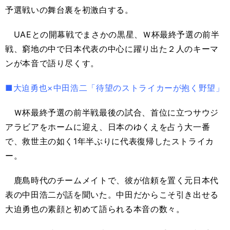
予選戦いの舞台裏を初激白する。
UAEとの開幕戦でまさかの黒星、Ｗ杯最終予選の前半
戦、窮地の中で日本代表の中心に躍り出た２人のキーマ
ンが本音で語り尽くす。
■大迫勇也×中田浩二「待望のストライカーが抱く野望」
Ｗ杯最終予選の前半戦最後の試合、首位に立つサウジ
アラビアをホームに迎え、日本のゆくえを占う大一番
で、救世主の如く1年半ぶりに代表復帰したストライカ
ー。
鹿島時代のチームメイトで、彼が信頼を置く元日本代
表の中田浩二が話を聞いた。中田だからこそ引き出せる
大迫勇也の素顔と初めて語られる本音の数々。