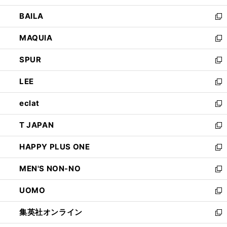
開
ウ
し
BAILA
く
ィ
い
新
ン
ウ
し
MAQUIA
ド
ィ
い
新
ウ
ン
ウ
し
SPUR
で
ド
ィ
い
新
開
ウ
ン
ウ
し
LEE
く
で
ド
ィ
い
新
開
ウ
ン
ウ
し
eclat
く
で
ド
ィ
い
新
開
ウ
ン
ウ
し
T JAPAN
く
で
ド
ィ
い
新
開
ウ
ン
ウ
し
HAPPY PLUS ONE
く
で
ド
ィ
い
新
開
ウ
ン
ウ
し
MEN'S NON-NO
く
で
ド
ィ
い
新
開
ウ
ン
ウ
し
UOMO
く
で
ド
ィ
い
新
開
ウ
ン
ウ
し
集英社オンライン
く
で
ド
ィ
い
新
開
ウ
ン
ウ
し