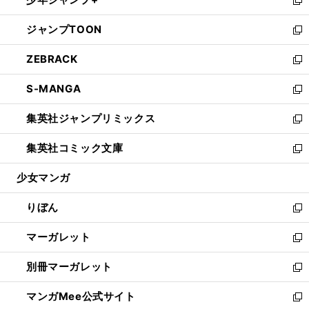
で
ド
ィ
い
新
開
ウ
ン
ウ
し
ジャンプTOON
く
で
ド
ィ
い
新
開
ウ
ン
ウ
し
ZEBRACK
く
で
ド
ィ
い
新
開
ウ
ン
ウ
し
S-MANGA
く
で
ド
ィ
い
新
開
ウ
ン
ウ
し
集英社ジャンプリミックス
く
で
ド
ィ
い
新
開
ウ
ン
ウ
し
集英社コミック文庫
く
で
ド
ィ
い
新
開
ウ
ン
ウ
し
少女マンガ
く
で
ド
ィ
い
開
ウ
ン
ウ
りぼん
く
で
ド
ィ
新
開
ウ
ン
し
マーガレット
く
で
ド
い
新
開
ウ
ウ
し
別冊マーガレット
く
で
ィ
い
新
開
ン
ウ
し
マンガMee公式サイト
く
ド
ィ
い
新