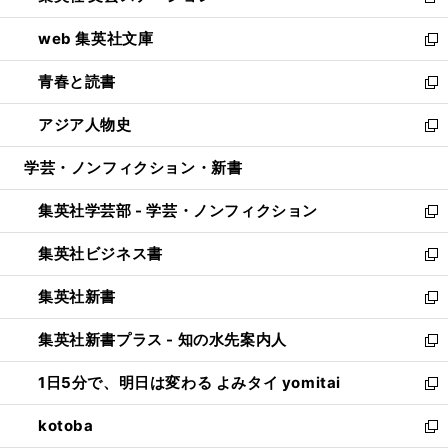
新
ン
ウ
し
web 集英社文庫
ド
ィ
い
新
ウ
ン
ウ
し
青春と読書
で
ド
ィ
い
新
開
ウ
ン
ウ
し
アジア人物史
く
で
ド
ィ
い
新
開
ウ
ン
ウ
し
学芸・ノンフィクション・新書
く
で
ド
ィ
い
開
ウ
ン
ウ
集英社学芸部 - 学芸・ノンフィクション
く
で
ド
ィ
新
開
ウ
ン
し
集英社ビジネス書
く
で
ド
い
新
開
ウ
ウ
し
集英社新書
く
で
ィ
い
新
開
ン
ウ
し
集英社新書プラス - 知の水先案内人
く
ド
ィ
い
新
ウ
ン
ウ
し
1日5分で、明日は変わる よみタイ yomitai
で
ド
ィ
い
新
開
ウ
ン
ウ
し
kotoba
く
で
ド
ィ
い
新
開