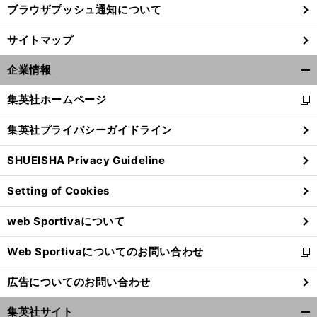
ブラウザプッシュ通知について
サイトマップ
企業情報
開
く/
集英社ホームページ
新
閉
し
じ
集英社プライバシーガイドライン
い
る
ウ
SHUEISHA Privacy Guideline
ィ
ン
Setting of Cookies
ド
ウ
web Sportivaについて
で
開
Web Sportivaについてのお問い合わせ
く
新
し
広告についてのお問い合わせ
い
ウ
集英社サイト
ィ