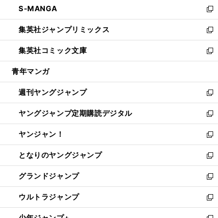
し
S-MANGA
く
で
ド
ィ
い
新
開
ウ
ン
ウ
し
集英社ジャンプリミックス
く
で
ド
ィ
い
新
開
ウ
ン
ウ
し
集英社コミック文庫
く
で
ド
ィ
い
新
開
ウ
ン
ウ
し
青年マンガ
く
で
ド
ィ
い
開
ウ
ン
ウ
週刊ヤングジャンプ
く
で
ド
ィ
新
開
ウ
ン
し
ヤングジャンプ定期購読デジタル
く
で
ド
い
新
開
ウ
ウ
し
ヤンジャン！
く
で
ィ
い
新
開
ン
ウ
し
となりのヤングジャンプ
く
ド
ィ
い
新
ウ
ン
ウ
し
グランドジャンプ
で
ド
ィ
い
新
開
ウ
ン
ウ
し
ウルトラジャンプ
く
で
ド
ィ
い
新
開
ウ
ン
ウ
し
少年ジャンプ+
く