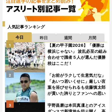
人気記事ランキング
今日
昨日
週間
月間
【夏の甲子園2026】「優勝は
1
横浜じゃない」 波乱必至の組み
合わせで識者５人が選んだ優勝
校はここだ！
「お前がラクして生意気だな」
2
「あいつ若いくせに」厳しい言
葉を浴びせられるも佐藤慎太郎
が貫いた誇りとファンへの思い
宇野昌磨は本田真凜とのアイス
3
ダンスで新境地を切り開く 高