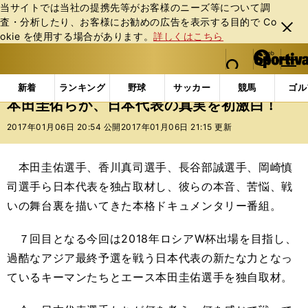
当サイトでは当社の提携先等がお客様のニーズ等について調
査・分析したり、お客様にお勧めの広告を表⽰する⽬的で Co
閉じ
okie を使⽤する場合があります。
詳しくはこちら
る
マイペ
web Sportiva (webスポルティーバ)
検索
メニュ
we
ー
インフォメーション
ニュース
本田圭佑らが、日本
b
ジ
新着
ランキング
野球
サッカー
競馬
ゴル
ス
本田圭佑らが、日本代表の真実を初激白！
ポ
ル
2017年01月06日 20:54 公開
2017年01月06日 21:15 更新
テ
ィ
本田圭佑選手、香川真司選手、長谷部誠選手、岡崎慎
ー
バ
司選手ら日本代表を独占取材し、彼らの本音、苦悩、戦
いの舞台裏を描いてきた本格ドキュメンタリー番組。
７回目となる今回は2018年ロシアW杯出場を目指し、
過酷なアジア最終予選を戦う日本代表の新たな力となっ
ているキーマンたちとエース本田圭佑選手を独自取材。