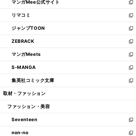
マンガMee公式サイト
く
ド
ィ
い
新
ウ
ン
ウ
し
リマコミ
で
ド
ィ
い
新
開
ウ
ン
ウ
し
ジャンプTOON
く
で
ド
ィ
い
新
開
ウ
ン
ウ
し
ZEBRACK
く
で
ド
ィ
い
新
開
ウ
ン
ウ
し
マンガMeets
く
で
ド
ィ
い
新
開
ウ
ン
ウ
し
S-MANGA
く
で
ド
ィ
い
新
開
ウ
ン
ウ
し
集英社コミック文庫
く
で
ド
ィ
い
新
開
ウ
ン
ウ
し
取材・ファッション
く
で
ド
ィ
い
開
ウ
ン
ウ
ファッション・美容
く
で
ド
ィ
開
ウ
ン
Seventeen
く
で
ド
新
開
ウ
し
non-no
く
で
い
新