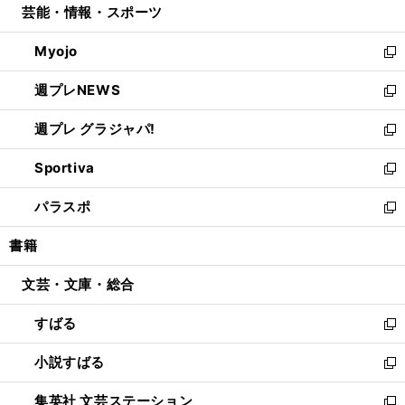
芸能・情報・スポーツ
く
で
ド
ィ
い
開
ウ
ン
ウ
Myojo
く
で
ド
ィ
新
開
ウ
ン
し
週プレNEWS
く
で
ド
い
新
開
ウ
ウ
し
週プレ グラジャパ!
く
で
ィ
い
新
開
ン
ウ
し
Sportiva
く
ド
ィ
い
新
ウ
ン
ウ
し
パラスポ
で
ド
ィ
い
新
開
ウ
ン
ウ
し
書籍
く
で
ド
ィ
い
開
ウ
ン
ウ
文芸・文庫・総合
く
で
ド
ィ
開
ウ
ン
すばる
く
で
ド
新
開
ウ
し
小説すばる
く
で
い
新
開
ウ
し
集英社 文芸ステーション
く
ィ
い