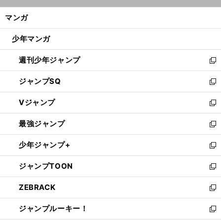
開
ン
く/
マンガ
ド
閉
ウ
じ
少年マンガ
で
る
開
週刊少年ジャンプ
く
新
し
ジャンプSQ
い
新
ウ
し
Vジャンプ
ィ
い
新
ン
ウ
し
最強ジャンプ
ド
ィ
い
新
ウ
ン
ウ
し
少年ジャンプ+
で
ド
ィ
い
新
開
ウ
ン
ウ
し
ジャンプTOON
く
で
ド
ィ
い
新
開
ウ
ン
ウ
し
ZEBRACK
く
で
ド
ィ
い
新
開
ウ
ン
ウ
し
ジャンプルーキー！
く
で
ド
ィ
い
新
開
ウ
ン
ウ