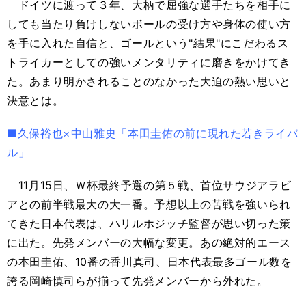
ドイツに渡って３年、大柄で屈強な選手たちを相手に
しても当たり負けしないボールの受け方や身体の使い方
を手に入れた自信と、ゴールという"結果"にこだわるス
トライカーとしての強いメンタリティに磨きをかけてき
た。あまり明かされることのなかった大迫の熱い思いと
決意とは。
■久保裕也×中山雅史「本田圭佑の前に現れた若きライバ
ル」
11月15日、Ｗ杯最終予選の第５戦、首位サウジアラビ
アとの前半戦最大の大一番。予想以上の苦戦を強いられ
てきた日本代表は、ハリルホジッチ監督が思い切った策
に出た。先発メンバーの大幅な変更。あの絶対的エース
の本田圭佑、10番の香川真司、日本代表最多ゴール数を
誇る岡崎慎司らが揃って先発メンバーから外れた。