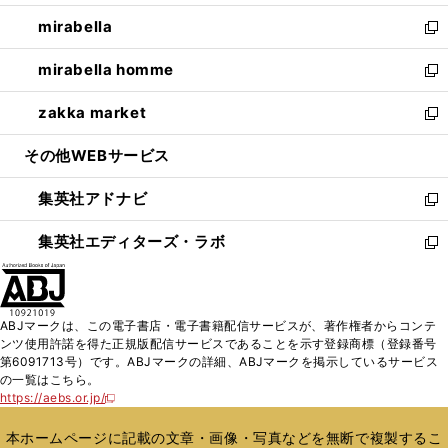
開
ウ
ン
ウ
し
mirabella
く
で
ド
ィ
い
新
開
ウ
ン
ウ
し
mirabella homme
く
で
ド
ィ
い
新
開
ウ
ン
ウ
し
zakka market
く
で
ド
ィ
い
新
開
ウ
ン
ウ
し
その他WEBサービス
く
で
ド
ィ
い
開
ウ
ン
ウ
集英社アドナビ
く
で
ド
ィ
新
開
ウ
ン
し
集英社エディターズ・ラボ
く
で
ド
い
新
開
ウ
ウ
し
く
で
ィ
い
開
ン
ウ
ABJマークは、この電子書店・電子書籍配信サービスが、著作権者からコンテ
く
ド
ィ
ンツ使用許諾を得た正規版配信サービスであることを示す登録商標（登録番号
ウ
ン
第6091713号）です。ABJマークの詳細、ABJマークを掲示しているサービス
で
ド
の一覧はこちら。
開
ウ
https://aebs.or.jp/
新
く
で
し
い
開
本ホームページに記載の文章・画像・写真などを無断で複製するこ