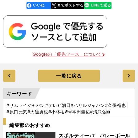
いいね
Xでポストする
LINEで送る
line
faceboo
x
k
Googleの「優先ソース」について
一覧に戻る
キーワード
#サムライジャパン
#テレビ朝日
#ハリルジャパン
#久保裕也
#原口元気
#大迫勇也
#小林祐希
#本田圭佑
#清武弘嗣
編集部のおすすめ
スポルティーバ バレーボール