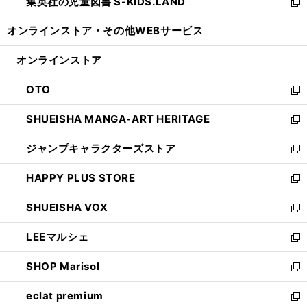
集英社の児童図書 S-KIDS.LAND
く
で
ド
い
新
開
ウ
ウ
し
オンラインストア・
その他WEBサービス
く
で
ィ
い
開
ン
ウ
オンラインストア
く
ド
ィ
ウ
ン
OTO
で
ド
新
開
ウ
し
SHUEISHA MANGA-ART HERITAGE
く
で
い
新
開
ウ
し
ジャンプキャラクターズストア
く
ィ
い
新
ン
ウ
し
HAPPY PLUS STORE
ド
ィ
い
新
ウ
ン
ウ
し
SHUEISHA VOX
で
ド
ィ
い
新
開
ウ
ン
ウ
し
LEEマルシェ
く
で
ド
ィ
い
新
開
ウ
ン
ウ
し
SHOP Marisol
く
で
ド
ィ
い
新
開
ウ
ン
ウ
し
eclat premium
く
で
ド
ィ
い
新