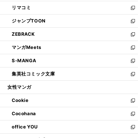
ウ
ン
ウ
し
リマコミ
で
ド
ィ
い
新
開
ウ
ン
ウ
し
ジャンプTOON
く
で
ド
ィ
い
新
開
ウ
ン
ウ
し
ZEBRACK
く
で
ド
ィ
い
新
開
ウ
ン
ウ
し
マンガMeets
く
で
ド
ィ
い
新
開
ウ
ン
ウ
し
S-MANGA
く
で
ド
ィ
い
新
開
ウ
ン
ウ
し
集英社コミック文庫
く
で
ド
ィ
い
新
開
ウ
ン
ウ
し
女性マンガ
く
で
ド
ィ
い
開
ウ
ン
ウ
Cookie
く
で
ド
ィ
新
開
ウ
ン
し
Cocohana
く
で
ド
い
新
開
ウ
ウ
し
office YOU
く
で
ィ
い
新
開
ン
ウ
し