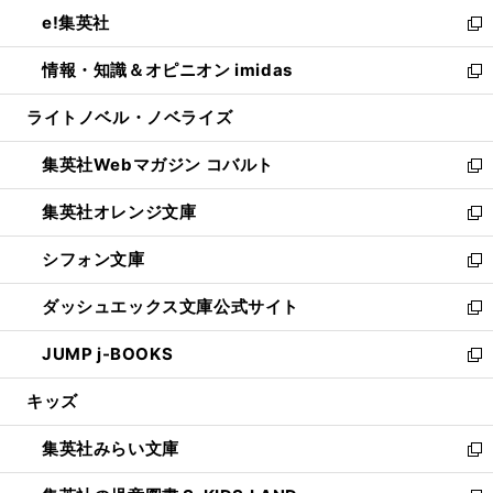
ウ
ン
ウ
し
e!集英社
く
で
ド
ィ
い
新
開
ウ
ン
ウ
し
情報・知識＆オピニオン imidas
く
で
ド
ィ
い
新
開
ウ
ン
ウ
し
ライトノベル・ノベライズ
く
で
ド
ィ
い
開
ウ
ン
ウ
集英社Webマガジン コバルト
く
で
ド
ィ
新
開
ウ
ン
し
集英社オレンジ文庫
く
で
ド
い
新
開
ウ
ウ
し
シフォン文庫
く
で
ィ
い
新
開
ン
ウ
し
ダッシュエックス文庫公式サイト
く
ド
ィ
い
新
ウ
ン
ウ
し
JUMP j-BOOKS
で
ド
ィ
い
新
開
ウ
ン
ウ
し
キッズ
く
で
ド
ィ
い
開
ウ
ン
ウ
集英社みらい文庫
く
で
ド
ィ
新
開
ウ
ン
し