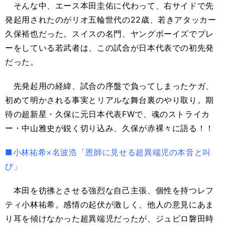
そんな中、エース本田圭佑に代わって、右サイドで先
発起用されたのがリオ五輪世代の22歳、若きアタッカー
久保裕也だった。スイスの名門、ヤングボーイズでプレ
ーをしている若武者は、この試合が日本代表での初先発
だった。
先発起用の経緯、試合の序盤で負ってしまったケガ、
初めて明かされる事実とリアルな舞台裏のやり取り。期
待の超新星・久保に元日本代表FWで、魂のストライカ
ー・中山雅史が鋭く切り込み、久保が赤裸々に語る！！
■小林祐希×名波浩「恩師に見せる超異端児の本音と叫
び」
本田を彷彿とさせる強烈な自己主張、個性を持つレフ
ティ小林祐希。感情の起伏が激しく、他人の意見にあま
り耳を傾けなかった超異端児だったが、ジュビロ磐田時