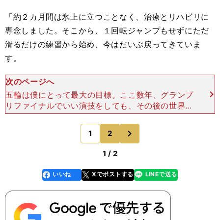
「約２カ月間は氷上に立つことなく、治療とリハビリに
専念しました。そこから、１回転ジャンプもせずにただ
滑るだけの練習から始め、今はだいぶ戻ってきていま
す。
次のページへ
五輪は僕にとって最大の目標。ここ数年、グランプ
リファイナルでいい演技をしても、その後の世界選
手権に向けていい調整ができないことが多くなって
いるので、一戦ずつ全力を尽くすのはもちろんです
次
1
2
のページへ
が、平昌五輪にピ
1 / 2
いいね
Xでポストする
LINEで送る
line
faceboo
x
k