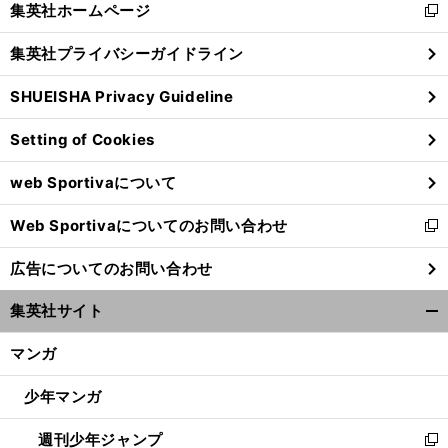
集英社ホームページ
新
閉
し
じ
集英社プライバシーガイドライン
い
る
ウ
SHUEISHA Privacy Guideline
ィ
ン
Setting of Cookies
ド
ウ
web Sportivaについて
で
開
Web Sportivaについてのお問い合わせ
く
新
し
広告についてのお問い合わせ
い
ウ
集英社サイト
ィ
開
ン
く/
マンガ
ド
閉
ウ
じ
少年マンガ
で
る
開
週刊少年ジャンプ
く
新