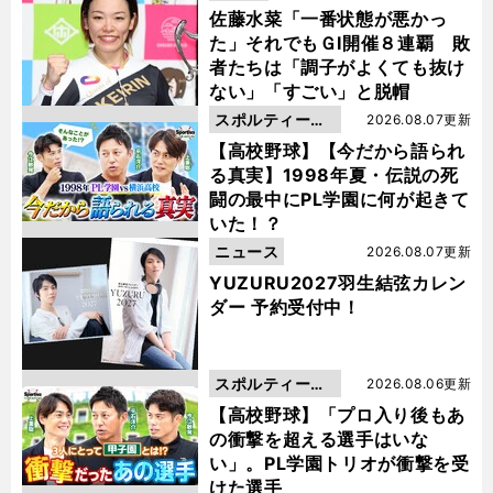
佐藤水菜「一番状態が悪かっ
た」それでもＧⅠ開催８連覇 敗
者たちは「調子がよくても抜け
ない」「すごい」と脱帽
スポルティーバ
2026.08.07更新
動画
【高校野球】【今だから語られ
る真実】1998年夏・伝説の死
闘の最中にPL学園に何が起きて
いた！？
ニュース
2026.08.07更新
YUZURU2027羽生結弦カレン
ダー 予約受付中！
スポルティーバ
2026.08.06更新
動画
【高校野球】「プロ入り後もあ
の衝撃を超える選手はいな
い」。PL学園トリオが衝撃を受
けた選手