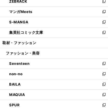
ZEBRACK
く
で
ド
ィ
い
新
開
ウ
ン
ウ
し
マンガMeets
く
で
ド
ィ
い
新
開
ウ
ン
ウ
し
S-MANGA
く
で
ド
ィ
い
新
開
ウ
ン
ウ
し
集英社コミック文庫
く
で
ド
ィ
い
新
開
ウ
ン
ウ
し
取材・ファッション
く
で
ド
ィ
い
開
ウ
ン
ウ
ファッション・美容
く
で
ド
ィ
開
ウ
ン
Seventeen
く
で
ド
新
開
ウ
し
non-no
く
で
い
新
開
ウ
し
BAILA
く
ィ
い
新
ン
ウ
し
MAQUIA
ド
ィ
い
新
ウ
ン
ウ
し
SPUR
で
ド
ィ
い
新