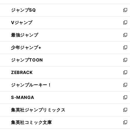
し
ジャンプSQ
い
新
ウ
し
Vジャンプ
ィ
い
新
ン
ウ
し
最強ジャンプ
ド
ィ
い
新
ウ
ン
ウ
し
少年ジャンプ+
で
ド
ィ
い
新
開
ウ
ン
ウ
し
ジャンプTOON
く
で
ド
ィ
い
新
開
ウ
ン
ウ
し
ZEBRACK
く
で
ド
ィ
い
新
開
ウ
ン
ウ
し
ジャンプルーキー！
く
で
ド
ィ
い
新
開
ウ
ン
ウ
し
S-MANGA
く
で
ド
ィ
い
新
開
ウ
ン
ウ
し
集英社ジャンプリミックス
く
で
ド
ィ
い
新
開
ウ
ン
ウ
し
集英社コミック文庫
く
で
ド
ィ
い
新
開
ウ
ン
ウ
し