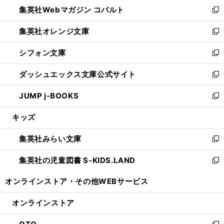
ウ
集英社Webマガジン コバルト
く
で
ド
ィ
新
開
ウ
ン
し
集英社オレンジ文庫
く
で
ド
い
新
開
ウ
ウ
し
シフォン文庫
く
で
ィ
い
新
開
ン
ウ
し
ダッシュエックス文庫公式サイト
く
ド
ィ
い
新
ウ
ン
ウ
し
JUMP j-BOOKS
で
ド
ィ
い
新
開
ウ
ン
ウ
し
キッズ
く
で
ド
ィ
い
開
ウ
ン
ウ
集英社みらい文庫
く
で
ド
ィ
新
開
ウ
ン
し
集英社の児童図書 S-KIDS.LAND
く
で
ド
い
新
開
ウ
ウ
し
オンラインストア・
その他WEBサービス
く
で
ィ
い
開
ン
ウ
オンラインストア
く
ド
ィ
ウ
ン