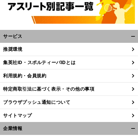
サービス
開
く/
推奨環境
閉
じ
集英社ID・スポルティーバIDとは
る
利用規約・会員規約
特定商取引法に基づく表示・その他の事項
ブラウザプッシュ通知について
サイトマップ
高
企業情報
！
青
』
前
開
が実写映画化
へ
く/