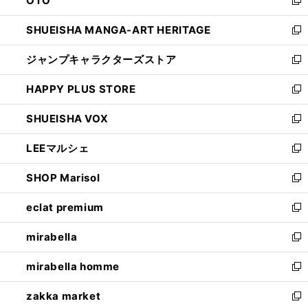
OTO
で
ド
新
開
ウ
し
SHUEISHA MANGA-ART HERITAGE
く
で
い
新
開
ウ
し
ジャンプキャラクターズストア
く
ィ
い
新
ン
ウ
し
HAPPY PLUS STORE
ド
ィ
い
新
ウ
ン
ウ
し
SHUEISHA VOX
で
ド
ィ
い
新
開
ウ
ン
ウ
し
LEEマルシェ
く
で
ド
ィ
い
新
開
ウ
ン
ウ
し
SHOP Marisol
く
で
ド
ィ
い
新
開
ウ
ン
ウ
し
eclat premium
く
で
ド
ィ
い
新
開
ウ
ン
ウ
し
mirabella
く
で
ド
ィ
い
新
開
ウ
ン
ウ
し
mirabella homme
く
で
ド
ィ
い
新
開
ウ
ン
ウ
し
zakka market
く
で
ド
ィ
い
新