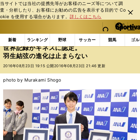
当サイトでは当社の提携先等がお客様のニーズ等について調
査・分析したり、お客様にお勧めの広告を表⽰する⽬的で Co
閉じ
okie を使⽤する場合があります。
詳しくはこちら
る
マイペ
web Sportiva (webスポルティーバ)
検索
メニュ
we
ー
インフォメーション
ニュース
世界記録がギネスに
b
ジ
新着
ランキング
野球
サッカー
競馬
ゴル
ス
世界記録がギネスに認定。
ポ
羽生結弦の進化は止まらない
ル
テ
2016年08月23日 19:15 公開
2016年08月23日 21:46 更新
ィ
ー
photo by Murakami Shogo
バ