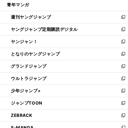
青年マンガ
く
で
ド
ィ
い
開
ウ
ン
ウ
週刊ヤングジャンプ
く
で
ド
ィ
新
開
ウ
ン
し
ヤングジャンプ定期購読デジタル
く
で
ド
い
新
開
ウ
ウ
し
ヤンジャン！
く
で
ィ
い
新
開
ン
ウ
し
となりのヤングジャンプ
く
ド
ィ
い
新
ウ
ン
ウ
し
グランドジャンプ
で
ド
ィ
い
新
開
ウ
ン
ウ
し
ウルトラジャンプ
く
で
ド
ィ
い
新
開
ウ
ン
ウ
し
少年ジャンプ+
く
で
ド
ィ
い
新
開
ウ
ン
ウ
し
ジャンプTOON
く
で
ド
ィ
い
新
開
ウ
ン
ウ
し
ZEBRACK
く
で
ド
ィ
い
新
開
ウ
ン
ウ
し
S-MANGA
く
で
ド