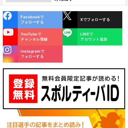
cebo
X
Facebookで
Xでフォローする
ok
フォローする
uTube
LINE
YouTubeで
LINEで
チャンネル登録
アカウント追加
stagra
Instagramで
m
フォローする