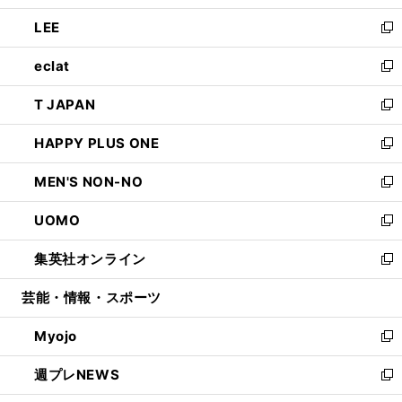
開
ウ
ン
ウ
し
LEE
く
で
ド
ィ
い
新
開
ウ
ン
ウ
し
eclat
く
で
ド
ィ
い
新
開
ウ
ン
ウ
し
T JAPAN
く
で
ド
ィ
い
新
開
ウ
ン
ウ
し
HAPPY PLUS ONE
く
で
ド
ィ
い
新
開
ウ
ン
ウ
し
MEN'S NON-NO
く
で
ド
ィ
い
新
開
ウ
ン
ウ
し
UOMO
く
で
ド
ィ
い
新
開
ウ
ン
ウ
し
集英社オンライン
く
で
ド
ィ
い
新
開
ウ
ン
ウ
し
芸能・情報・スポーツ
く
で
ド
ィ
い
開
ウ
ン
ウ
Myojo
く
で
ド
ィ
新
開
ウ
ン
し
週プレNEWS
く
で
ド
い
新
開
ウ
ウ
し