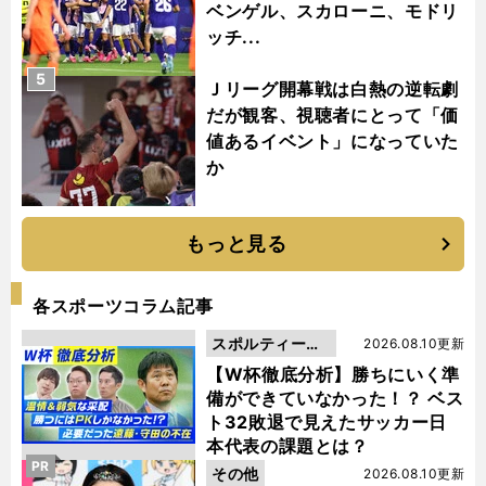
ベンゲル、スカローニ、モドリ
ッチ...
5
Ｊリーグ開幕戦は白熱の逆転劇
だが観客、視聴者にとって「価
値あるイベント」になっていた
か
もっと見る
各スポーツコラム記事
スポルティーバ
2026.08.10更新
動画
【W杯徹底分析】勝ちにいく準
備ができていなかった！？ ベス
ト32敗退で見えたサッカー日
本代表の課題とは？
PR
その他
2026.08.10更新