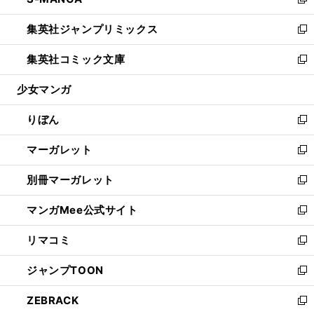
ィ
い
新
開
ウ
ン
ウ
し
集英社ジャンプリミックス
く
で
ド
ィ
い
新
開
ウ
ン
ウ
し
集英社コミック文庫
く
で
ド
ィ
い
新
開
ウ
ン
ウ
し
少女マンガ
く
で
ド
ィ
い
開
ウ
ン
ウ
りぼん
く
で
ド
ィ
新
開
ウ
ン
し
マーガレット
く
で
ド
い
新
開
ウ
ウ
し
別冊マーガレット
く
で
ィ
い
新
開
ン
ウ
し
マンガMee公式サイト
く
ド
ィ
い
新
ウ
ン
ウ
し
リマコミ
で
ド
ィ
い
新
開
ウ
ン
ウ
し
ジャンプTOON
く
で
ド
ィ
い
新
開
ウ
ン
ウ
し
ZEBRACK
く
で
ド
ィ
い
新