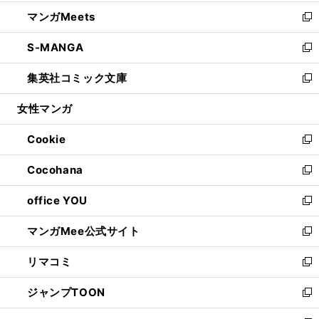
開
ウ
ン
ウ
し
マンガMeets
く
で
ド
ィ
い
新
開
ウ
ン
ウ
し
S-MANGA
く
で
ド
ィ
い
新
開
ウ
ン
ウ
し
集英社コミック文庫
く
で
ド
ィ
い
新
開
ウ
ン
ウ
し
女性マンガ
く
で
ド
ィ
い
開
ウ
ン
ウ
Cookie
く
で
ド
ィ
新
開
ウ
ン
し
Cocohana
く
で
ド
い
新
開
ウ
ウ
し
office YOU
く
で
ィ
い
新
開
ン
ウ
し
マンガMee公式サイト
く
ド
ィ
い
新
ウ
ン
ウ
し
リマコミ
で
ド
ィ
い
新
開
ウ
ン
ウ
し
ジャンプTOON
く
で
ド
ィ
い
新
開
ウ
ン
ウ
し