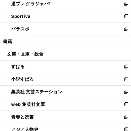
週プレ グラジャパ!
く
で
ィ
い
新
開
ン
ウ
し
Sportiva
く
ド
ィ
い
新
ウ
ン
ウ
し
パラスポ
で
ド
ィ
い
新
開
ウ
ン
ウ
し
書籍
く
で
ド
ィ
い
開
ウ
ン
ウ
文芸・文庫・総合
く
で
ド
ィ
開
ウ
ン
すばる
く
で
ド
新
開
ウ
し
小説すばる
く
で
い
新
開
ウ
し
集英社 文芸ステーション
く
ィ
い
新
ン
ウ
し
web 集英社文庫
ド
ィ
い
新
ウ
ン
ウ
し
青春と読書
で
ド
ィ
い
新
開
ウ
ン
ウ
し
アジア人物史
く
で
ド
ィ
い
新