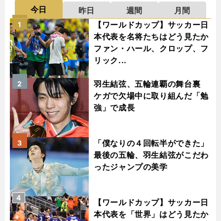
今日
昨日
週間
月間
【ワールドカップ】サッカー日
1
本代表を名将たちはどう見たか
ファン・ハール、クロップ、フ
リック...
羽生結弦、五輪連覇の舞台裏
2
ケガで欠場中に取り組んだ「勉
強」で成長
「僕なりの４回転半ができた」
3
最後の五輪、羽生結弦がこだわ
ったジャンプの美学
4
【ワールドカップ】サッカー日
本代表を「世界」はどう見たか