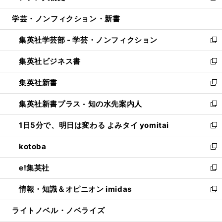
開
ウ
ン
ウ
し
学芸・ノンフィクション・新書
く
で
ド
ィ
い
開
ウ
ン
ウ
集英社学芸部 - 学芸・ノンフィクション
く
で
ド
ィ
新
開
ウ
ン
し
集英社ビジネス書
く
で
ド
い
新
開
ウ
ウ
し
集英社新書
く
で
ィ
い
新
開
ン
ウ
し
集英社新書プラス - 知の水先案内人
く
ド
ィ
い
新
ウ
ン
ウ
し
1日5分で、明日は変わる よみタイ yomitai
で
ド
ィ
い
新
開
ウ
ン
ウ
し
kotoba
く
で
ド
ィ
い
新
開
ウ
ン
ウ
し
e!集英社
く
で
ド
ィ
い
新
開
ウ
ン
ウ
し
情報・知識＆オピニオン imidas
く
で
ド
ィ
い
新
開
ウ
ン
ウ
し
ライトノベル・ノベライズ
く
で
ド
ィ
い
開
ウ
ン