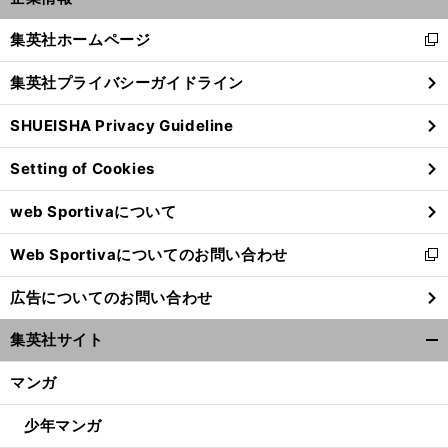
開
く/
集英社ホームページ
新
閉
し
じ
集英社プライバシーガイドライン
い
る
ウ
SHUEISHA Privacy Guideline
ィ
ン
Setting of Cookies
ド
ウ
web Sportivaについて
で
開
Web Sportivaについてのお問い合わせ
く
新
し
広告についてのお問い合わせ
い
ウ
集英社サイト
ィ
開
ン
く/
マンガ
ド
閉
ウ
じ
少年マンガ
で
る
開