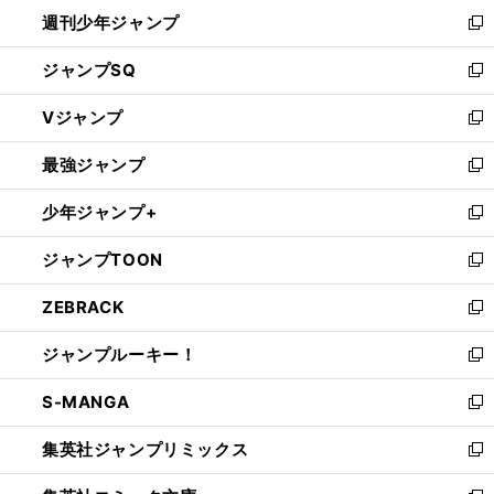
週刊少年ジャンプ
く
新
し
ジャンプSQ
い
新
ウ
し
Vジャンプ
ィ
い
新
ン
ウ
し
最強ジャンプ
ド
ィ
い
新
ウ
ン
ウ
し
少年ジャンプ+
で
ド
ィ
い
新
開
ウ
ン
ウ
し
ジャンプTOON
く
で
ド
ィ
い
新
開
ウ
ン
ウ
し
ZEBRACK
く
で
ド
ィ
い
新
開
ウ
ン
ウ
し
ジャンプルーキー！
く
で
ド
ィ
い
新
開
ウ
ン
ウ
し
S-MANGA
く
で
ド
ィ
い
新
開
ウ
ン
ウ
し
集英社ジャンプリミックス
く
で
ド
ィ
い
新
開
ウ
ン
ウ
し