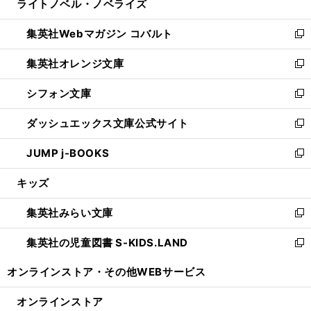
ライトノベル・ノベライズ
く
で
ド
ィ
い
開
ウ
ン
ウ
集英社Webマガジン コバルト
く
で
ド
ィ
新
開
ウ
ン
し
集英社オレンジ文庫
く
で
ド
い
新
開
ウ
ウ
し
シフォン文庫
く
で
ィ
い
新
開
ン
ウ
し
ダッシュエックス文庫公式サイト
く
ド
ィ
い
新
ウ
ン
ウ
し
JUMP j-BOOKS
で
ド
ィ
い
新
開
ウ
ン
ウ
し
キッズ
く
で
ド
ィ
い
開
ウ
ン
ウ
集英社みらい文庫
く
で
ド
ィ
新
開
ウ
ン
し
集英社の児童図書 S-KIDS.LAND
く
で
ド
い
新
開
ウ
ウ
し
オンラインストア・
その他WEBサービス
く
で
ィ
い
開
ン
ウ
オンラインストア
く
ド
ィ