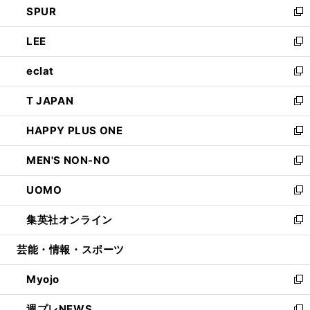
SPUR
で
ド
ィ
い
新
開
ウ
ン
ウ
し
LEE
く
で
ド
ィ
い
新
開
ウ
ン
ウ
し
eclat
く
で
ド
ィ
い
新
開
ウ
ン
ウ
し
T JAPAN
く
で
ド
ィ
い
新
開
ウ
ン
ウ
し
HAPPY PLUS ONE
く
で
ド
ィ
い
新
開
ウ
ン
ウ
し
MEN'S NON-NO
く
で
ド
ィ
い
新
開
ウ
ン
ウ
し
UOMO
く
で
ド
ィ
い
新
開
ウ
ン
ウ
し
集英社オンライン
く
で
ド
ィ
い
新
開
ウ
ン
ウ
し
芸能・情報・スポーツ
く
で
ド
ィ
い
開
ウ
ン
ウ
Myojo
く
で
ド
ィ
新
開
ウ
ン
し
週プレNEWS
く
で
ド