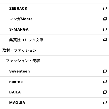
開
ウ
ン
ウ
し
ZEBRACK
く
で
ド
ィ
い
新
開
ウ
ン
ウ
し
マンガMeets
く
で
ド
ィ
い
新
開
ウ
ン
ウ
し
S-MANGA
く
で
ド
ィ
い
新
開
ウ
ン
ウ
し
集英社コミック文庫
く
で
ド
ィ
い
新
開
ウ
ン
ウ
し
取材・ファッション
く
で
ド
ィ
い
開
ウ
ン
ウ
ファッション・美容
く
で
ド
ィ
開
ウ
ン
Seventeen
く
で
ド
新
開
ウ
し
non-no
く
で
い
新
開
ウ
し
BAILA
く
ィ
い
新
ン
ウ
し
MAQUIA
ド
ィ
い
新
ウ
ン
ウ
し