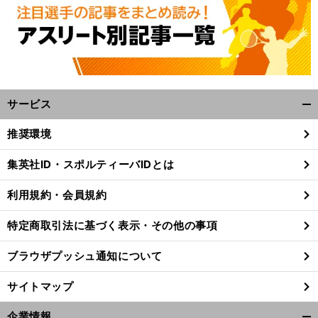
サービス
開
く/
推奨環境
閉
後
じ
前
集英社ID・スポルティーバIDとは
へ
る
利用規約・会員規約
特定商取引法に基づく表示・その他の事項
ブラウザプッシュ通知について
サイトマップ
企業情報