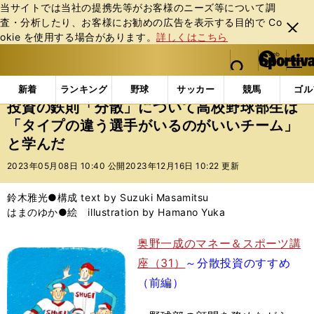
当サイトでは当社の提携先等がお客様のニーズ等について調
査・分析したり、お客様にお勧めの広告を表⽰する⽬的で Co
閉じ
okie を使⽤する場合があります。
詳しくはこちら
る
マイペ
web Sportiva (webスポルティーバ)
検索
メニュ
we
ー
エンタメ
その他
投資の鉄則「分散」について高校
b
ジ
新着
ランキング
野球
サッカー
競馬
ゴル
ス
投資の鉄則「分散」について高校野球部生は
ポ
「タイプの違う選手がいるのがいいチーム」
ル
と学んだ
テ
ィ
2023年05月08日 10:40 公開
2023年12月16日 10:22 更新
ー
バ
鈴木雅光●構成 text by Suzuki Masamitsu
はまのゆか●絵 illustration by Hamano Yuka
奥野一成のマネー＆スポーツ講
座（31）
～分散投資のすすめ
（前編）