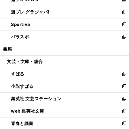
い
新
開
ウ
ウ
し
週プレ グラジャパ!
く
で
ィ
い
新
開
ン
ウ
し
Sportiva
く
ド
ィ
い
新
ウ
ン
ウ
し
パラスポ
で
ド
ィ
い
新
開
ウ
ン
ウ
し
書籍
く
で
ド
ィ
い
開
ウ
ン
ウ
文芸・文庫・総合
く
で
ド
ィ
開
ウ
ン
すばる
く
で
ド
新
開
ウ
し
小説すばる
く
で
い
新
開
ウ
し
集英社 文芸ステーション
く
ィ
い
新
ン
ウ
し
web 集英社文庫
ド
ィ
い
新
ウ
ン
ウ
し
青春と読書
で
ド
ィ
い
新