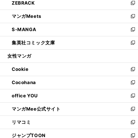
ZEBRACK
く
で
ド
ィ
い
新
開
ウ
ン
ウ
し
マンガMeets
く
で
ド
ィ
い
新
開
ウ
ン
ウ
し
S-MANGA
く
で
ド
ィ
い
新
開
ウ
ン
ウ
し
集英社コミック文庫
く
で
ド
ィ
い
新
開
ウ
ン
ウ
し
女性マンガ
く
で
ド
ィ
い
開
ウ
ン
ウ
Cookie
く
で
ド
ィ
新
開
ウ
ン
し
Cocohana
く
で
ド
い
新
開
ウ
ウ
し
office YOU
く
で
ィ
い
新
開
ン
ウ
し
マンガMee公式サイト
く
ド
ィ
い
新
ウ
ン
ウ
し
リマコミ
で
ド
ィ
い
新
開
ウ
ン
ウ
し
ジャンプTOON
く
で
ド
ィ
い
新