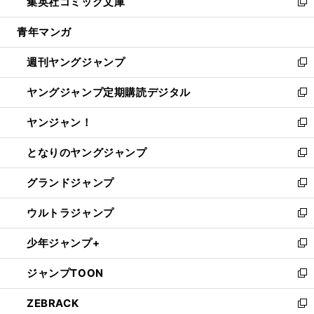
集英社コミック文庫
く
で
ド
ィ
い
新
開
ウ
ン
ウ
し
青年マンガ
く
で
ド
ィ
い
開
ウ
ン
ウ
週刊ヤングジャンプ
く
で
ド
ィ
新
開
ウ
ン
し
ヤングジャンプ定期購読デジタル
く
で
ド
い
新
開
ウ
ウ
し
ヤンジャン！
く
で
ィ
い
新
開
ン
ウ
し
となりのヤングジャンプ
く
ド
ィ
い
新
ウ
ン
ウ
し
グランドジャンプ
で
ド
ィ
い
新
開
ウ
ン
ウ
し
ウルトラジャンプ
く
で
ド
ィ
い
新
開
ウ
ン
ウ
し
少年ジャンプ+
く
で
ド
ィ
い
新
開
ウ
ン
ウ
し
ジャンプTOON
く
で
ド
ィ
い
新
開
ウ
ン
ウ
し
ZEBRACK
く
で
ド
ィ
い
新