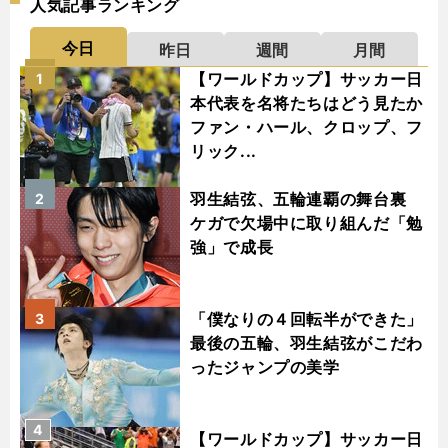
人気記事ランキング
今日
昨日
週間
月間
【ワールドカップ】サッカー日
1
本代表を名将たちはどう見たか
ファン・ハール、クロップ、フ
リック...
羽生結弦、五輪連覇の舞台裏
2
ケガで欠場中に取り組んだ「勉
強」で成長
「僕なりの４回転半ができた」
3
最後の五輪、羽生結弦がこだわ
ったジャンプの美学
4
【ワールドカップ】サッカー日