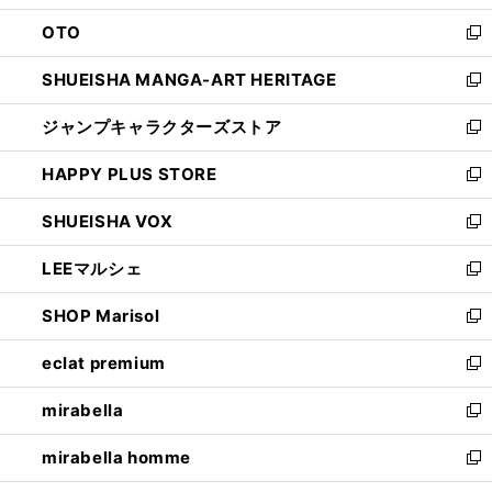
ウ
ン
OTO
で
ド
新
開
ウ
し
SHUEISHA MANGA-ART HERITAGE
く
で
い
新
開
ウ
し
ジャンプキャラクターズストア
く
ィ
い
新
ン
ウ
し
HAPPY PLUS STORE
ド
ィ
い
新
ウ
ン
ウ
し
SHUEISHA VOX
で
ド
ィ
い
新
開
ウ
ン
ウ
し
LEEマルシェ
く
で
ド
ィ
い
新
開
ウ
ン
ウ
し
SHOP Marisol
く
で
ド
ィ
い
新
開
ウ
ン
ウ
し
eclat premium
く
で
ド
ィ
い
新
開
ウ
ン
ウ
し
mirabella
く
で
ド
ィ
い
新
開
ウ
ン
ウ
し
mirabella homme
く
で
ド
ィ
い
新
開
ウ
ン
ウ
し