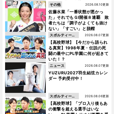
PR
その他
2026.08.10更新
佐藤水菜「一番状態が悪かっ
た」それでもＧⅠ開催８連覇 敗
者たちは「調子がよくても抜け
ない」「すごい」と脱帽
スポルティーバ
2026.08.07更新
動画
【高校野球】【今だから語られ
る真実】1998年夏・伝説の死
闘の最中にPL学園に何が起きて
いた！？
ニュース
2026.08.07更新
YUZURU2027羽生結弦カレン
ダー 予約受付中！
スポルティーバ
2026.08.06更新
動画
【高校野球】「プロ入り後もあ
の衝撃を超える選手はいな