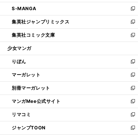
開
ウ
ン
ウ
し
S-MANGA
く
で
ド
ィ
い
新
開
ウ
ン
ウ
し
集英社ジャンプリミックス
く
で
ド
ィ
い
新
開
ウ
ン
ウ
し
集英社コミック文庫
く
で
ド
ィ
い
新
開
ウ
ン
ウ
し
少女マンガ
く
で
ド
ィ
い
開
ウ
ン
ウ
りぼん
く
で
ド
ィ
新
開
ウ
ン
し
マーガレット
く
で
ド
い
新
開
ウ
ウ
し
別冊マーガレット
く
で
ィ
い
新
開
ン
ウ
し
マンガMee公式サイト
く
ド
ィ
い
新
ウ
ン
ウ
し
リマコミ
で
ド
ィ
い
新
開
ウ
ン
ウ
し
ジャンプTOON
く
で
ド
ィ
い
新
開
ウ
ン
ウ
し