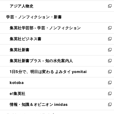
開
ウ
ン
ウ
し
アジア人物史
く
で
ド
ィ
い
新
開
ウ
ン
ウ
し
学芸・ノンフィクション・新書
く
で
ド
ィ
い
開
ウ
ン
ウ
集英社学芸部 - 学芸・ノンフィクション
く
で
ド
ィ
新
開
ウ
ン
し
集英社ビジネス書
く
で
ド
い
新
開
ウ
ウ
し
集英社新書
く
で
ィ
い
新
開
ン
ウ
し
集英社新書プラス - 知の水先案内人
く
ド
ィ
い
新
ウ
ン
ウ
し
1日5分で、明日は変わる よみタイ yomitai
で
ド
ィ
い
新
開
ウ
ン
ウ
し
kotoba
く
で
ド
ィ
い
新
開
ウ
ン
ウ
し
e!集英社
く
で
ド
ィ
い
新
開
ウ
ン
ウ
し
情報・知識＆オピニオン imidas
く
で
ド
ィ
い
新
開
ウ
ン
ウ
し