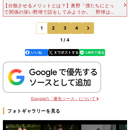
【分散させるメリットとは？】奥野「僕たちにとっ
て関係の深い野球で話をしてみようか。 野球は9
人で1チームだけど、9人全員、足が速くて、肩が
強くて、強打者であるなんてことはない。俊足だけ
次
1
2
3
4
のページへ
れども、肩が
1 / 4
いいね
Xでポストする
LINEで送る
line
faceboo
x
k
Googleの「優先ソース」について
フォトギャラリーを見る