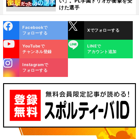
い」。PL学園トリオが衝撃を受
けた選手
cebo
X
Facebookで
Xでフォローする
ok
フォローする
uTube
LINE
YouTubeで
LINEで
チャンネル登録
アカウント追加
stagra
Instagramで
m
フォローする