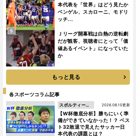
本代表を「世界」はどう見たか
ベンゲル、スカローニ、モドリ
ッチ...
5
Ｊリーグ開幕戦は白熱の逆転劇
だが観客、視聴者にとって「価
値あるイベント」になっていた
か
もっと見る
各スポーツコラム記事
スポルティーバ
2026.08.10更新
動画
【W杯徹底分析】勝ちにいく準
備ができていなかった！？ ベス
ト32敗退で見えたサッカー日
本代表の課題とは？