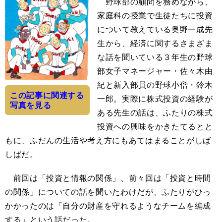
野球部の顧問を務めながら、
家庭科の授業で生徒たちに投資
について教えている奥野一成先
生から、経済に関するさまざま
な話を聞いている３年生の野球
部女子マネージャー・佐々木由
紀と新入部員の野球小僧・鈴木
この記事に関連する
一郎。実際に株式投資の経験が
写真を見る
ある先生の話は、ふたりの株式
投資への興味をかきたてるとと
もに、ふだんの生活や考え方にもあてはまることがしば
しばだ。
前回は「投資と情報の関係」、前々回は「投資と時間
の関係」についての話を聞いたわけだが、ふたりがひっ
かかったのは「自分の財産を守れるようなチームを編成
する」という話だった。