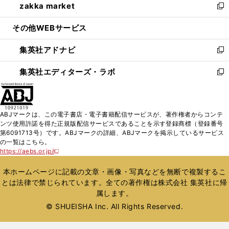
zakka market
く
で
ド
ィ
い
新
開
ウ
ン
ウ
し
その他WEBサービス
く
で
ド
ィ
い
開
ウ
ン
ウ
集英社アドナビ
く
で
ド
ィ
新
開
ウ
ン
し
集英社エディターズ・ラボ
く
で
ド
い
新
開
ウ
ウ
し
く
で
ィ
い
開
ン
ウ
ABJマークは、この電子書店・電子書籍配信サービスが、著作権者からコンテ
く
ド
ィ
ンツ使用許諾を得た正規版配信サービスであることを示す登録商標（登録番号
ウ
ン
第6091713号）です。ABJマークの詳細、ABJマークを掲示しているサービス
で
ド
の一覧はこちら。
開
ウ
https://aebs.or.jp/
新
く
で
し
い
開
本ホームページに記載の文章・画像・写真などを無断で複製するこ
ウ
く
とは法律で禁じられています。全ての著作権は株式会社 集英社に帰
ィ
属します。
ン
ド
© SHUEISHA Inc. All Rights Reserved.
ウ
で
開