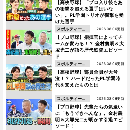
動画
【高校野球】「プロ入り後もあ
の衝撃を超える選手はいな
い」。PL学園トリオが衝撃を受
けた選手
スポルティーバ
2026.08.06更新
動画
【プロ野球】指揮官によってチ
ームが変わる！？ 金村義明＆大
塚光二が語る歴代監督エピソー
ド
スポルティーバ
2026.08.06更新
動画
【高校野球】部員全員が大号
泣！？ ハードだったPL学園時
代を支えたものとは
スポルティーバ
2026.08.06更新
動画
【プロ野球】先輩たちの気遣い
に「もうできへんな」。金村義
明＆大塚光二が明かす引退エピ
ソード！