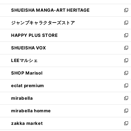
開
ウ
し
SHUEISHA MANGA-ART HERITAGE
く
で
い
新
開
ウ
し
ジャンプキャラクターズストア
く
ィ
い
新
ン
ウ
し
HAPPY PLUS STORE
ド
ィ
い
新
ウ
ン
ウ
し
SHUEISHA VOX
で
ド
ィ
い
新
開
ウ
ン
ウ
し
LEEマルシェ
く
で
ド
ィ
い
新
開
ウ
ン
ウ
し
SHOP Marisol
く
で
ド
ィ
い
新
開
ウ
ン
ウ
し
eclat premium
く
で
ド
ィ
い
新
開
ウ
ン
ウ
し
mirabella
く
で
ド
ィ
い
新
開
ウ
ン
ウ
し
mirabella homme
く
で
ド
ィ
い
新
開
ウ
ン
ウ
し
zakka market
く
で
ド
ィ
い
新
開
ウ
ン
ウ
し