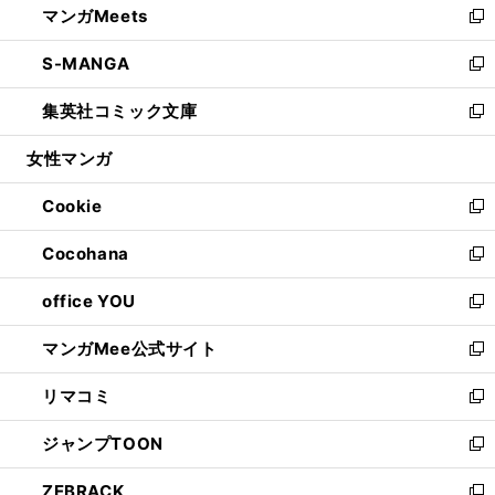
マンガMeets
く
で
ド
ィ
い
新
開
ウ
ン
ウ
し
S-MANGA
く
で
ド
ィ
い
新
開
ウ
ン
ウ
し
集英社コミック文庫
く
で
ド
ィ
い
新
開
ウ
ン
ウ
し
女性マンガ
く
で
ド
ィ
い
開
ウ
ン
ウ
Cookie
く
で
ド
ィ
新
開
ウ
ン
し
Cocohana
く
で
ド
い
新
開
ウ
ウ
し
office YOU
く
で
ィ
い
新
開
ン
ウ
し
マンガMee公式サイト
く
ド
ィ
い
新
ウ
ン
ウ
し
リマコミ
で
ド
ィ
い
新
開
ウ
ン
ウ
し
ジャンプTOON
く
で
ド
ィ
い
新
開
ウ
ン
ウ
し
ZEBRACK
く
で
ド
ィ
い