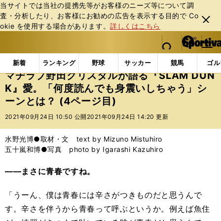
当サイトでは当社の提携先等がお客様のニーズ等について調
査・分析したり、お客様にお勧めの広告を表⽰する⽬的で Co
閉じ
okie を使⽤する場合があります。
詳しくはこちら
る
マイペ
web Sportiva (webスポルティーバ)
検索
メニュ
we
ー
エンタメ
その他
マヂラブ野田クリスタルが語る『S
b
ジ
新着
ランキング
野球
サッカー
競馬
ゴル
ス
マヂラブ野田クリスタルが語る『SLAM DUN
ポ
K』愛。「何度読んでも身震いしちゃう」シ
ル
ーンとは？ (4ページ目)
テ
ィ
2021年09月24日 10:50 公開
2021年09月24日 14:20 更新
ー
バ
水野光博●取材・文 text by Mizuno Mistuhiro
五十嵐和博●写真 photo by Igarashi Kazuhiro
――まさに青春ですね。
「うーん、僕は青春には辛さがつきものだと思うんで
す。辛さを伴うから青春って呼ぶというか。例えば魚住