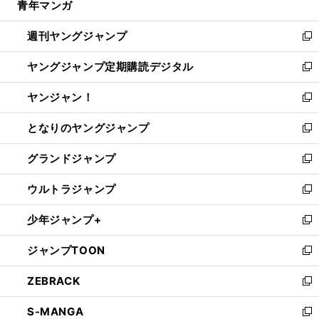
青年マンガ
く
で
ド
ィ
い
開
ウ
ン
ウ
週刊ヤングジャンプ
く
で
ド
ィ
新
開
ウ
ン
し
ヤングジャンプ定期購読デジタル
く
で
ド
い
新
開
ウ
ウ
し
ヤンジャン！
く
で
ィ
い
新
開
ン
ウ
し
となりのヤングジャンプ
く
ド
ィ
い
新
ウ
ン
ウ
し
グランドジャンプ
で
ド
ィ
い
新
開
ウ
ン
ウ
し
ウルトラジャンプ
く
で
ド
ィ
い
新
開
ウ
ン
ウ
し
少年ジャンプ+
く
で
ド
ィ
い
新
開
ウ
ン
ウ
し
ジャンプTOON
く
で
ド
ィ
い
新
開
ウ
ン
ウ
し
ZEBRACK
く
で
ド
ィ
い
新
開
ウ
ン
ウ
し
S-MANGA
く
で
ド
ィ
い
新