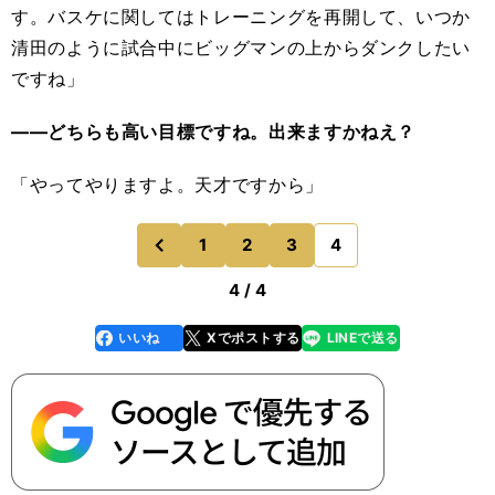
す。バスケに関してはトレーニングを再開して、いつか
清田のように試合中にビッグマンの上からダンクしたい
ですね」
――どちらも高い目標ですね。出来ますかねえ？
「やってやりますよ。天才ですから」
1
2
3
4
のページへ
前
4 / 4
いいね
Xでポストする
LINEで送る
line
faceboo
x
k