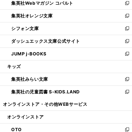
集英社Webマガジン コバルト
く
で
ド
ィ
新
開
ウ
ン
し
集英社オレンジ文庫
く
で
ド
い
新
開
ウ
ウ
し
シフォン文庫
く
で
ィ
い
新
開
ン
ウ
し
ダッシュエックス文庫公式サイト
く
ド
ィ
い
新
ウ
ン
ウ
し
JUMP j-BOOKS
で
ド
ィ
い
新
開
ウ
ン
ウ
し
キッズ
く
で
ド
ィ
い
開
ウ
ン
ウ
集英社みらい文庫
く
で
ド
ィ
新
開
ウ
ン
し
集英社の児童図書 S-KIDS.LAND
く
で
ド
い
新
開
ウ
ウ
し
オンラインストア・
その他WEBサービス
く
で
ィ
い
開
ン
ウ
オンラインストア
く
ド
ィ
ウ
ン
OTO
で
ド
新