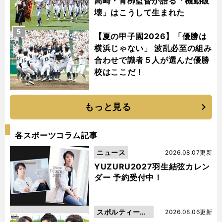
高崎・青栁監督が語る「機動破
壊」はこうして生まれた
5
【夏の甲子園2026】「優勝は
横浜じゃない」 波乱必至の組み
合わせで識者５人が選んだ優勝
校はここだ！
もっと見る
各スポーツコラム記事
ニュース
2026.08.07更新
YUZURU2027羽生結弦カレン
ダー 予約受付中！
スポルティーバ
2026.08.06更新