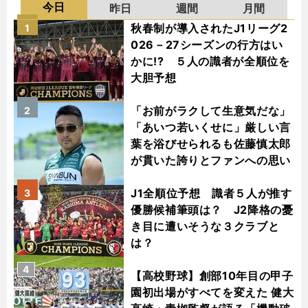
今日
昨日
週間
月間
秋春制が導入されたJ1リーグ2
1
026－27シーズンの行方はい
かに!? ５人の識者が全順位を
大胆予想
「お前がラクして生意気だな」
2
「あいつ若いくせに」厳しい言
葉を浴びせられるも佐藤慎太郎
が貫いた誇りとファンへの思い
J1全順位予想 識者５人が推す
3
優勝候補筆頭は？ J2降格の憂
き目に遭いそうな３クラブと
は？
4
【高校野球】創部10年目の甲子
園初出場がすべてを変えた 健大