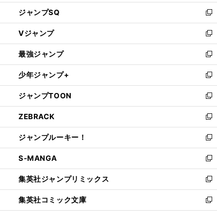
し
ジャンプSQ
い
新
ウ
し
Vジャンプ
ィ
い
新
ン
ウ
し
最強ジャンプ
ド
ィ
い
新
ウ
ン
ウ
し
少年ジャンプ+
で
ド
ィ
い
新
開
ウ
ン
ウ
し
ジャンプTOON
く
で
ド
ィ
い
新
開
ウ
ン
ウ
し
ZEBRACK
く
で
ド
ィ
い
新
開
ウ
ン
ウ
し
ジャンプルーキー！
く
で
ド
ィ
い
新
開
ウ
ン
ウ
し
S-MANGA
く
で
ド
ィ
い
新
開
ウ
ン
ウ
し
集英社ジャンプリミックス
く
で
ド
ィ
い
新
開
ウ
ン
ウ
し
集英社コミック文庫
く
で
ド
ィ
い
新
開
ウ
ン
ウ
し