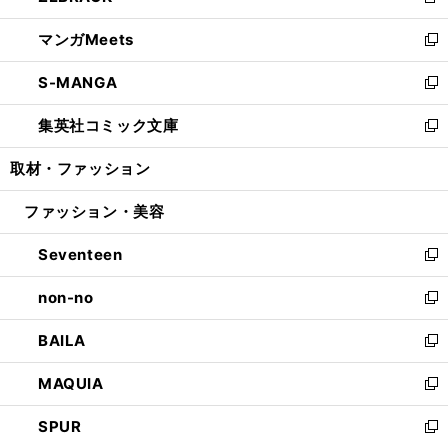
新
開
ウ
ン
ウ
し
マンガMeets
く
で
ド
ィ
い
新
開
ウ
ン
ウ
し
S-MANGA
く
で
ド
ィ
い
新
開
ウ
ン
ウ
し
集英社コミック文庫
く
で
ド
ィ
い
新
開
ウ
ン
ウ
し
取材・ファッション
く
で
ド
ィ
い
開
ウ
ン
ウ
ファッション・美容
く
で
ド
ィ
開
ウ
ン
Seventeen
く
で
ド
新
開
ウ
し
non-no
く
で
い
新
開
ウ
し
BAILA
く
ィ
い
新
ン
ウ
し
MAQUIA
ド
ィ
い
新
ウ
ン
ウ
し
SPUR
で
ド
ィ
い
新
開