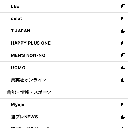
ウ
ン
ウ
し
LEE
く
で
ド
ィ
い
新
開
ウ
ン
ウ
し
eclat
く
で
ド
ィ
い
新
開
ウ
ン
ウ
し
T JAPAN
く
で
ド
ィ
い
新
開
ウ
ン
ウ
し
HAPPY PLUS ONE
く
で
ド
ィ
い
新
開
ウ
ン
ウ
し
MEN'S NON-NO
く
で
ド
ィ
い
新
開
ウ
ン
ウ
し
UOMO
く
で
ド
ィ
い
新
開
ウ
ン
ウ
し
集英社オンライン
く
で
ド
ィ
い
新
開
ウ
ン
ウ
し
芸能・情報・スポーツ
く
で
ド
ィ
い
開
ウ
ン
ウ
Myojo
く
で
ド
ィ
新
開
ウ
ン
し
週プレNEWS
く
で
ド
い
新
開
ウ
ウ
し