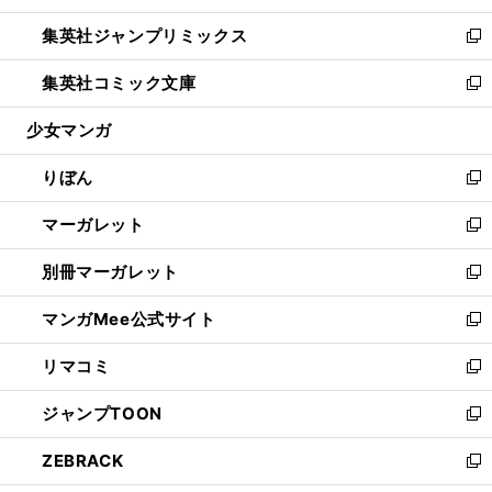
開
ウ
ン
ウ
し
集英社ジャンプリミックス
く
で
ド
ィ
い
新
開
ウ
ン
ウ
し
集英社コミック文庫
く
で
ド
ィ
い
新
開
ウ
ン
ウ
し
少女マンガ
く
で
ド
ィ
い
開
ウ
ン
ウ
りぼん
く
で
ド
ィ
新
開
ウ
ン
し
マーガレット
く
で
ド
い
新
開
ウ
ウ
し
別冊マーガレット
く
で
ィ
い
新
開
ン
ウ
し
マンガMee公式サイト
く
ド
ィ
い
新
ウ
ン
ウ
し
リマコミ
で
ド
ィ
い
新
開
ウ
ン
ウ
し
ジャンプTOON
く
で
ド
ィ
い
新
開
ウ
ン
ウ
し
ZEBRACK
く
で
ド
ィ
い
新
開
ウ
ン
ウ
し