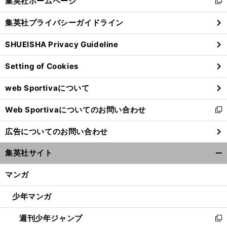
集英社ホームページ
新
閉
し
じ
集英社プライバシーガイドライン
い
る
ウ
SHUEISHA Privacy Guideline
ィ
ン
Setting of Cookies
ド
ウ
web Sportivaについて
で
開
櫻
ゴ
」
。
今
」
坂46菅井友香が「
リゴリマッチョだった
馬術選手時代
「
でも思い出すと悲しい
出来事で大切なことを学んだ
Web Sportivaについてのお問い合わせ
く
新
し
広告についてのお問い合わせ
い
ウ
集英社サイト
ィ
開
ン
く/
マンガ
ド
閉
ウ
じ
少年マンガ
で
る
開
週刊少年ジャンプ
く
新