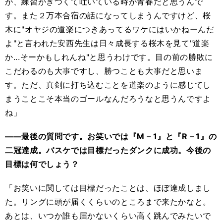
が、練習がきつくて吐いている時が青春だと思うんで
す。また２万本合宿の話になってしまうんですけど、桜
木に"オヤジの道楽につきあってるワケにはいかねーんだ
よ"と言われた安西先生は日々成長する桜木を見て"道楽
か...そーかもしれんね"と思うわけです。目の前の勝敗に
こだわるのも大事ですし、勝つことも大事だと思いま
す。ただ、真剣に打ち込むことを道楽のように感じてし
まうことこそ本当のゴールなんだろうなと思うんですよ
ね」
――最後の質問です。お笑いでは『M－1』と『R－1』の
二冠達成。バスケでは目標だったダンクに成功。今後の
目標は何でしょう？
「お笑いに関しては目標だったことは、ほぼ達成しまし
た。リングに頭が届くくらいのところまで来たかなと。
あとは、いつか誰も届かないくらい高く跳んでみたいで