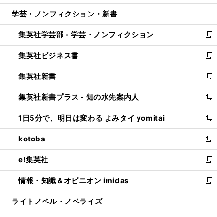
開
ウ
ン
ウ
し
学芸・ノンフィクション・新書
く
で
ド
ィ
い
開
ウ
ン
ウ
集英社学芸部 - 学芸・ノンフィクション
く
で
ド
ィ
新
開
ウ
ン
し
集英社ビジネス書
く
で
ド
い
新
開
ウ
ウ
し
集英社新書
く
で
ィ
い
新
開
ン
ウ
し
集英社新書プラス - 知の水先案内人
く
ド
ィ
い
新
ウ
ン
ウ
し
1日5分で、明日は変わる よみタイ yomitai
で
ド
ィ
い
新
開
ウ
ン
ウ
し
kotoba
く
で
ド
ィ
い
新
開
ウ
ン
ウ
し
e!集英社
く
で
ド
ィ
い
新
開
ウ
ン
ウ
し
情報・知識＆オピニオン imidas
く
で
ド
ィ
い
新
開
ウ
ン
ウ
し
ライトノベル・ノベライズ
く
で
ド
ィ
い
開
ウ
ン
ウ