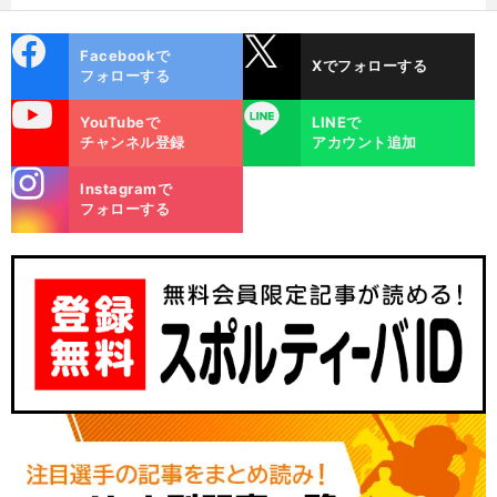
cebo
X
Facebookで
Xでフォローする
ok
フォローする
uTube
LINE
YouTubeで
LINEで
チャンネル登録
アカウント追加
stagra
Instagramで
m
フォローする