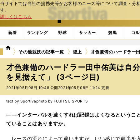
当サイトでは当社の提携先等がお客様のニーズ等について調査・分析し
web Sportiva (webスポルティーバ)
す。
詳しくはこちら
新着
ランキング
野球
サッカー
競馬
ゴル
we
その他競技の記事一覧
陸上
才色兼備のハードラー
b
ス
才色兼備のハードラー田中佑美は自
ポ
ル
を見据えて」 (3ページ目)
テ
2021年05月08日 10:48 公開
2021年05月08日 11:24 更新
ィ
ー
バ
text by Sportiva
photo by FUJITSU SPORTS
――インターバルを速くすれば記録はよくなるというこ
ていることはありますか。
レースの流れによって違いますが、いい感じで前半を入