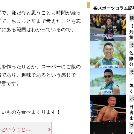
各スポーツコラム記
で、嫌だなと思うことも時間が経っ
陸
プで、ちょっと前まで考えたことを忘
【
対にある範囲はわかっているので、
列
黄
し
そ
期
佐
き
際
く
分
を作ったりとか、スーパーにご飯の
代
そ
務であり、趣味であるという感じで
与
「
も
得意です。
気
く
浴
ボ
太
日
ァ
いものを食べまくります！
者
ま
越
フ
分ということで
さ
宇