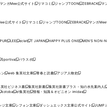
い
ウ
い
ウ
い
ウ
い
ウ
ウ
ド
ウ
ウ
ウ
マンガMee公式サイト
リマコミ
ジャンプTOON
ZEBRACK
マン
新
新
新
新
ウ
ィ
ウ
ィ
ウ
ィ
ウ
で
で
ウ
で
で
で
し
し
し
し
し
ィ
ン
ィ
ン
ィ
ン
ィ
開
開
で
開
開
開
い
い
い
い
い
ン
ド
ン
ド
ン
ド
ン
く
く
開
く
く
く
ウ
ウ
ウ
ウ
ウ
ド
ウ
ド
ウ
ド
ウ
ド
ee公式サイト
リマコミ
ジャンプTOON
ZEBRACK
マンガMeet
く
新
新
新
新
ィ
ィ
ィ
ィ
ィ
ウ
で
ウ
で
ウ
で
ウ
し
し
し
し
ン
ン
ン
ン
ン
で
開
で
開
で
開
で
い
い
い
い
ド
ド
ド
ド
ド
開
く
開
く
開
く
開
ウ
ウ
ウ
ウ
ウ
ウ
ウ
ウ
ウ
PUR
LEE
eclat
T JAPAN
HAPPY PLUS ONE
MEN'S NON-
く
く
く
く
新
新
新
新
新
ィ
ィ
ィ
ィ
で
で
で
で
で
し
し
し
し
し
ン
ン
ン
ン
開
開
開
開
開
い
い
い
い
い
ド
ド
ド
ド
く
く
く
く
く
ウ
ウ
ウ
ウ
ウ
ウ
ウ
ウ
ウ
Sportiva
パラスポ
新
新
ィ
ィ
ィ
ィ
ィ
で
で
で
で
し
し
し
ン
ン
ン
ン
ン
開
開
開
開
い
い
い
ド
ド
ド
ド
ド
ョン
web 集英社文庫
青春と読書
アジア人物史
く
く
く
く
新
新
新
新
ウ
ウ
ウ
ウ
ウ
ウ
ウ
ウ
し
し
し
し
ィ
ィ
ィ
で
で
で
で
で
い
い
い
い
ン
ン
ン
集英社ビジネス書
集英社新書
集英社新書プラス - 知の水先案内人
開
開
開
開
開
新
新
新
ウ
ウ
ウ
ウ
ド
ド
ド
kotoba
e!集英社
情報・知識＆オピニオン imidas
く
く
く
く
く
新
し
新
し
新
ィ
ィ
ィ
ィ
ウ
ウ
ウ
し
し
い
し
い
し
ン
ン
ン
ン
で
で
で
い
い
ウ
い
ウ
い
ド
ド
ド
ド
ンジ文庫
シフォン文庫
ダッシュエックス文庫公式サイト
JUMP 
開
開
開
新
新
新