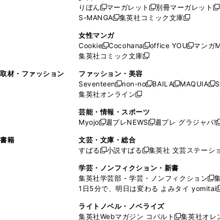
い
ウ
い
ド
ウ
ウ
ド
りぼん
マーガレット
別冊マーガレット
新
新
新
ウ
ィ
ウ
ウ
で
で
ウ
S-MANGA
集英社コミック文庫
し
新
し
新
ィ
ン
ィ
で
開
開
で
い
し
い
し
ン
ド
ン
女性マンガ
開
く
く
開
ウ
い
ウ
い
ド
ウ
ド
Cookie
Cocohana
office YOU
マンガM
く
く
新
新
新
ィ
ウ
ィ
ウ
ウ
で
ウ
集英社コミック文庫
し
新
し
し
ン
ィ
ン
ィ
で
開
で
い
し
い
い
ド
ン
ド
ン
取材・ファッション
ファッション・美容
開
く
開
ウ
い
ウ
ウ
ウ
ド
ウ
ド
Seventeen
non-no
BAILA
MAQUIA
S
く
く
新
新
新
新
ィ
ウ
ィ
ィ
で
ウ
で
ウ
集英社オンライン
し
新
し
し
し
ン
ィ
ン
ン
開
で
開
で
い
し
い
い
い
ド
ン
ド
ド
芸能・情報・スポーツ
く
開
く
開
ウ
い
ウ
ウ
ウ
ウ
ド
ウ
ウ
Myojo
週プレNEWS
週プレ グラジャパ!
く
く
新
新
新
ィ
ウ
ィ
ィ
ィ
で
ウ
で
で
し
し
ン
ィ
ン
ン
ン
書籍
文芸・文庫・総合
開
で
開
開
い
い
ド
ン
ド
ド
ド
すばる
小説すばる
集英社 文芸ステーシ
く
開
く
く
新
新
ウ
ウ
ウ
ド
ウ
ウ
ウ
く
し
し
ィ
ィ
学芸・ノンフィクション・新書
で
ウ
で
で
で
い
い
ン
ン
集英社学芸部 - 学芸・ノンフィクション
開
で
開
開
開
新
ウ
ウ
ド
ド
1日5分で、明日は変わる よみタイ yomitai
く
開
く
く
く
し
新
ィ
ィ
ウ
ウ
く
い
ン
ン
ライトノベル・ノベライズ
で
で
ウ
ド
ド
集英社Webマガジン コバルト
集英社オレ
開
開
新