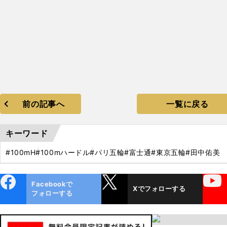
前の記事へ
一覧に戻る
キーワード
#100mH
#100mハードル
#パリ五輪
#富士通
#東京五輪
#田中佑美
ebo
X
YouTube
Facebookで
Xでフォローする
ok
フォローする