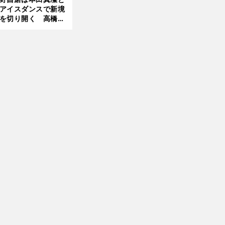
アイスダンスで新境
を切り開く 高橋大
の証言とも重なる課
と楽しさ
前
へ