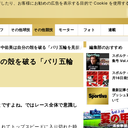
たり、お客様にお勧めの広告を表⽰する⽬的で Cookie を使⽤す
フ
その他球技
その他競技
モーター
フォト
連載
田中佑美は自分の殻を破る「パリ五輪を見据えて」
編集部のおすすめ
3ページ目
スポルテ
分の殻を破る「パリ五輪
集号 Vol
スポルテ
月16日発
最新記事
プッシュ
いて
とですよね。ではレース全体で意識し
れてトップスピードに入り切れた時