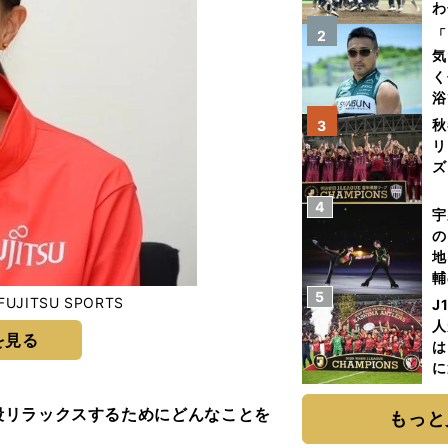
わ
だ
「
2
気
く
浴
太
秋
3
ァ
リ
ズ
4
を
宇
の
地
輔
5
題
ITSU SPORTS
J
人
を見る
は
に
と
段リラックスするためにどんなことを
もっと