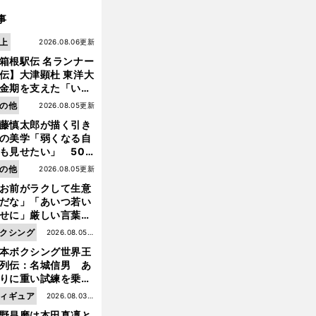
事
上
2026.08.06更新
箱根駅伝 名ランナー
伝】大津顕杜 東洋大
金期を支えた「いぶ
銀」の存在 最後は同
の他
2026.08.05更新
の設楽兄弟も受賞で
藤慎太郎が描く引き
なかった金栗杯に輝
の美学「弱くなる自
も見せたい」 50
の競輪人生に影響を
の他
2026.08.05更新
える伏見俊昭の死に
お前がラクして生意
言及
だな」「あいつ若い
せに」厳しい言葉を
びせられるも佐藤慎
クシング
2026.08.05更
郎が貫いた誇りとフ
本ボクシング世界王
新
ンへの思い
列伝：名城信男 あ
りに重い試練を乗り
え「大胆さ」と「巧
ィギュア
2026.08.03更
」で築いた時代
野昌磨は本田真凜と
新