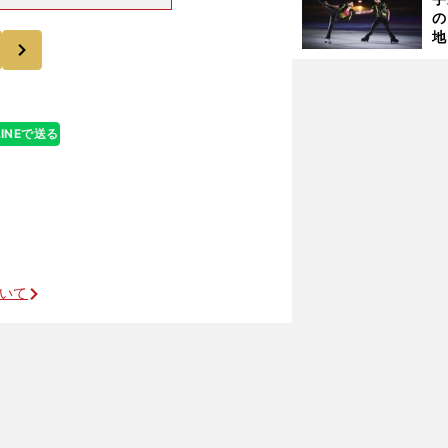
にシュークリー
の
ですね。シーズ
地
次
輔
題
LINEで送る
ついて