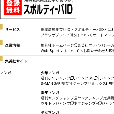
サービス
推奨環境
集英社ID・スポルティーバIDとは
ブラウザプッシュ通知について
サイトマッ
企業情報
集英社ホームページ
集英社プライバシー
新
Web Sportivaについてのお問い合わせ
広
し
新
い
し
集英社サイト
ウ
い
ィ
ウ
マンガ
少年マンガ
ン
ィ
週刊少年ジャンプ
ジャンプSQ
Vジャン
ド
ン
新
新
S-MANGA
集英社ジャンプリミックス
集
ウ
ド
新
し
し
新
で
ウ
し
い
い
し
青年マンガ
開
で
い
ウ
ウ
い
週刊ヤングジャンプ
ヤングジャンプ定期
新
く
開
ウ
ィ
ィ
ウ
ウルトラジャンプ
少年ジャンプ+
ジャン
新
し
新
く
ィ
ン
ン
ィ
し
い
し
ン
ド
ド
ン
少女マンガ