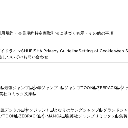
利用規約・会員規約
特定商取引法に基づく表示・その他の事項
プ
ガイドライン
SHUEISHA Privacy Guideline
Setting of Cookies
web 
告についてのお問い合わせ
プ
最強ジャンプ
少年ジャンプ+
ジャンプTOON
ZEBRACK
ジ
新
新
新
新
新
英社コミック文庫
し
新
し
し
し
し
い
い
し
い
い
い
ウ
ウ
い
ウ
ウ
ウ
購読デジタル
ヤンジャン！
となりのヤングジャンプ
グランドジ
新
新
新
ィ
ィ
ウ
ィ
ィ
ィ
プTOON
ZEBRACK
S-MANGA
集英社ジャンプリミックス
集英
新
し
新
し
新
し
新
ン
ン
ィ
ン
ン
ン
し
い
し
い
し
い
し
ド
ド
ン
ド
ド
ド