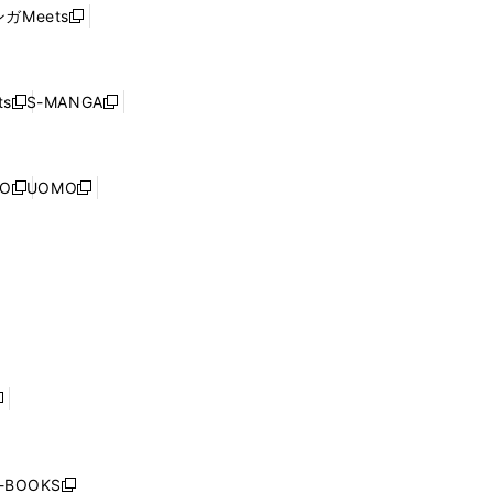
ウ
い
ウ
ガMeets
新
ィ
ウ
で
し
ン
ィ
開
い
ド
ン
く
ウ
ウ
ド
s
S-MANGA
新
新
ィ
で
ウ
し
し
ン
開
で
い
い
ド
く
開
ウ
ウ
ウ
NO
UOMO
く
新
新
ィ
ィ
で
し
し
ン
ン
開
い
い
ド
ド
く
ウ
ウ
ウ
ウ
ィ
ィ
で
で
ン
ン
開
開
ド
ド
く
く
ウ
ウ
で
で
開
開
く
く
し
い
ウ
j-BOOKS
新