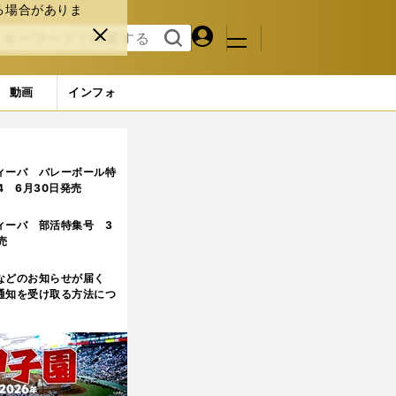
る場合がありま
マイペ
閉じ
検索
メニュ
ー
る
す
ジ
る
動画
インフォ
ィーバ バレーボール特
.4 6月30日発売
ィーバ 部活特集号 3
売
などのお知らせが届く
通知を受け取る方法につ