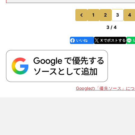
すか。 そうです。普段から大会が終わったら、ご褒美
ムを買ったりしています。洋菓子、和菓子問わず大好き
ンが終わったら、コンビ
1
2
3
4
のページへ
のページへ
前
3 / 4
いいね
Xでポストする
line
faceboo
x
k
Googleの「優先ソース」に