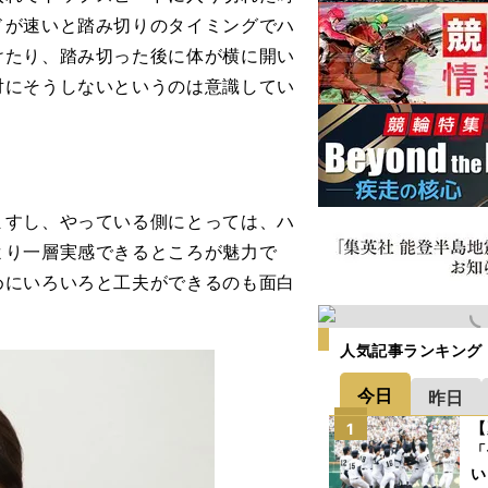
ドが速いと踏み切りのタイミングでハ
けたり、踏み切った後に体が横に開い
対にそうしないというのは意識してい
。
すし、やっている側にとっては、ハ
より一層実感できるところが魅力で
めにいろいろと工夫ができるのも面白
人気記事ランキング
今日
昨日
【
1
「
い