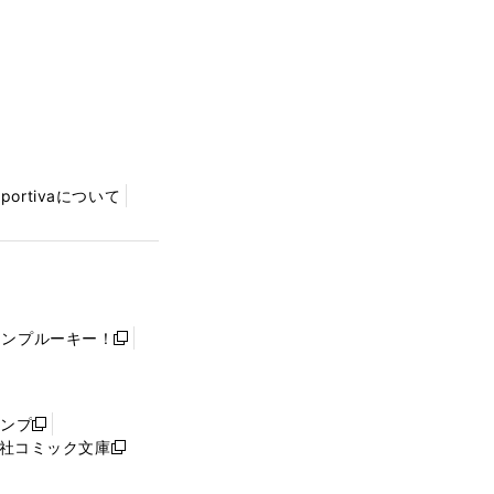
Sportivaについて
ャンプルーキー！
新
し
い
ウ
ャンプ
新
ィ
社コミック文庫
し
新
ン
い
し
ド