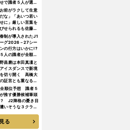
せで識者５人が選ん
優勝校はここだ！
お前がラクして生意
だな」「あいつ若い
せに」厳しい言葉を
びせられるも佐藤慎
郎が貫いた誇りとフ
春制が導入されたJ1
ンへの思い
ーグ2026－27シー
ンの行方はいかに!?
５人の識者が全順位
大胆予想
野昌磨は本田真凜と
アイスダンスで新境
を切り開く 高橋大
の証言とも重なる課
と楽しさ
1全順位予想 識者５
が推す優勝候補筆頭
？ J2降格の憂き目
遭いそうな３クラブ
は？
見る