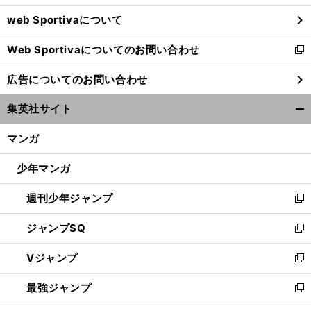
ウ
web Sportivaについて
で
開
Web Sportivaについてのお問い合わせ
く
新
し
広告についてのお問い合わせ
い
ウ
集英社サイト
ィ
開
ン
く/
マンガ
ド
閉
ウ
じ
少年マンガ
で
る
開
週刊少年ジャンプ
く
新
し
ジャンプSQ
い
新
ウ
し
Vジャンプ
ィ
い
新
ン
ウ
し
最強ジャンプ
ド
ィ
い
新
ウ
ン
ウ
し