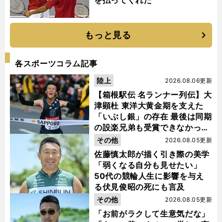
を払ってくれた
もっと見る
各スポーツコラム記事
陸上
2026.08.06更新
【箱根駅伝 名ランナー列伝】大
津顕杜 東洋大黄金期を支えた
「いぶし銀」の存在 最後は同期
の設楽兄弟も受賞できなかった
金栗杯に輝く
その他
2026.08.05更新
佐藤慎太郎が描く引き際の美学
「弱くなる自分も見せたい」
50代の競輪人生に影響を与え
る伏見俊昭の死にも言及
その他
2026.08.05更新
「お前がラクして生意気だな」