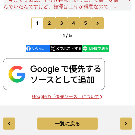
んでいたんですけど、館澤は上りが得意なので、そ
こで稼いで、下りではほかの選手と変わらず、最後
の平地で再び攻める。新しい６区の走りというのを
次
1
2
3
4
5
のページへ
示せたと思います
1 / 5
いいね
Xでポストする
LINEで送る
line
faceboo
x
k
Googleの「優先ソース」について
一覧に戻る