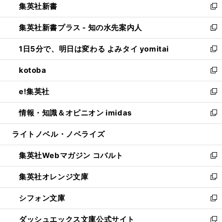
集英社新書
く
で
ィ
い
新
開
ン
ウ
し
集英社新書プラス - 知の水先案内人
く
ド
ィ
い
新
ウ
ン
ウ
し
1日5分で、明日は変わる よみタイ yomitai
で
ド
ィ
い
新
開
ウ
ン
ウ
し
kotoba
く
で
ド
ィ
い
新
開
ウ
ン
ウ
し
e!集英社
く
で
ド
ィ
い
新
開
ウ
ン
ウ
し
情報・知識＆オピニオン imidas
く
で
ド
ィ
い
新
開
ウ
ン
ウ
し
ライトノベル・ノベライズ
く
で
ド
ィ
い
開
ウ
ン
ウ
集英社Webマガジン コバルト
く
で
ド
ィ
新
開
ウ
ン
し
集英社オレンジ文庫
く
で
ド
い
新
開
ウ
ウ
し
シフォン文庫
く
で
ィ
い
新
開
ン
ウ
し
ダッシュエックス文庫公式サイト
く
ド
ィ
い
新