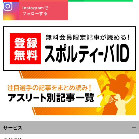
stagra
Instagramで
m
フォローする
、
。
前
へ
サービス
開
く/