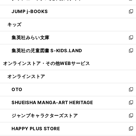
ウ
ン
ウ
し
JUMP j-BOOKS
で
ド
ィ
い
新
開
ウ
ン
ウ
し
キッズ
く
で
ド
ィ
い
開
ウ
ン
ウ
集英社みらい文庫
く
で
ド
ィ
新
開
ウ
ン
し
集英社の児童図書 S-KIDS.LAND
く
で
ド
い
新
開
ウ
ウ
し
オンラインストア・
その他WEBサービス
く
で
ィ
い
開
ン
ウ
オンラインストア
く
ド
ィ
ウ
ン
OTO
で
ド
新
開
ウ
し
SHUEISHA MANGA-ART HERITAGE
く
で
い
新
開
ウ
し
ジャンプキャラクターズストア
く
ィ
い
新
ン
ウ
し
HAPPY PLUS STORE
ド
ィ
い
新
ウ
ン
ウ