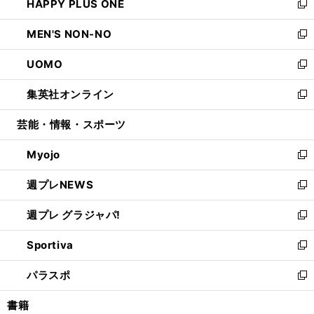
HAPPY PLUS ONE
く
で
ド
ィ
い
新
開
ウ
ン
ウ
し
MEN'S NON-NO
く
で
ド
ィ
い
新
開
ウ
ン
ウ
し
UOMO
く
で
ド
ィ
い
新
開
ウ
ン
ウ
し
集英社オンライン
く
で
ド
ィ
い
新
開
ウ
ン
ウ
し
芸能・情報・スポーツ
く
で
ド
ィ
い
開
ウ
ン
ウ
Myojo
く
で
ド
ィ
新
開
ウ
ン
し
週プレNEWS
く
で
ド
い
新
開
ウ
ウ
し
週プレ グラジャパ!
く
で
ィ
い
新
開
ン
ウ
し
Sportiva
く
ド
ィ
い
新
ウ
ン
ウ
し
パラスポ
で
ド
ィ
い
新
開
ウ
ン
ウ
し
書籍
く
で
ド
ィ
い