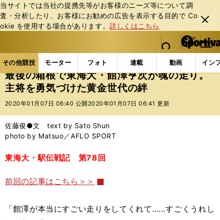
当サイトでは当社の提携先等がお客様のニーズ等について調
査・分析したり、お客様にお勧めの広告を表⽰する⽬的で Co
閉じ
okie を使⽤する場合があります。
詳しくはこちら
る
マイペ
web Sportiva (webスポルティーバ)
検索
メニュ
we
ー
その他競技の記事一覧
陸上
最後の箱根で東海大・
b
ジ
その他競技
モーター
フォト
連載
動画
イン
ス
最後の箱根で東海大・館澤亨次が魂の走り。
ポ
主将を勇気づけた黄金世代の絆
ル
テ
2020年01月07日 06:40 公開
2020年01月07日 06:41 更新
ィ
ー
佐藤俊●文 text by Sato Shun
バ
photo by Matsuo／AFLO SPORT
東海大・駅伝戦記 第78回
前回の記事はこちら＞＞
「館澤が本当にすごい走りをしてくれて......すごくうれし