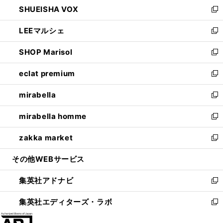
し
SHUEISHA VOX
で
ド
ィ
い
新
開
ウ
ン
ウ
し
LEEマルシェ
く
で
ド
ィ
い
新
開
ウ
ン
ウ
し
SHOP Marisol
く
で
ド
ィ
い
新
開
ウ
ン
ウ
し
eclat premium
く
で
ド
ィ
い
新
開
ウ
ン
ウ
し
mirabella
く
で
ド
ィ
い
新
開
ウ
ン
ウ
し
mirabella homme
く
で
ド
ィ
い
新
開
ウ
ン
ウ
し
zakka market
く
で
ド
ィ
い
新
開
ウ
ン
ウ
し
その他WEBサービス
く
で
ド
ィ
い
開
ウ
ン
ウ
集英社アドナビ
く
で
ド
ィ
新
開
ウ
ン
し
集英社エディターズ・ラボ
く
で
ド
い
新
開
ウ
ウ
し
く