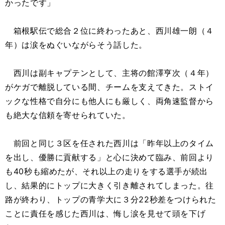
かったです」
箱根駅伝で総合２位に終わったあと、西川雄一朗（４
年）は涙をぬぐいながらそう話した。
西川は副キャプテンとして、主将の館澤亨次（４年）
がケガで離脱している間、チームを支えてきた。ストイ
ックな性格で自分にも他人にも厳しく、両角速監督から
も絶大な信頼を寄せられていた。
前回と同じ３区を任された西川は「昨年以上のタイム
を出し、優勝に貢献する」と心に決めて臨み、前回より
も40秒も縮めたが、それ以上の走りをする選手が続出
し、結果的にトップに大きく引き離されてしまった。往
路が終わり、トップの青学大に３分22秒差をつけられた
ことに責任を感じた西川は、悔し涙を見せて頭を下げ