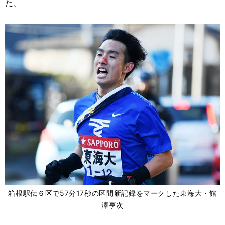
た。
箱根駅伝６区で57分17秒の区間新記録をマークした東海大・館
澤亨次