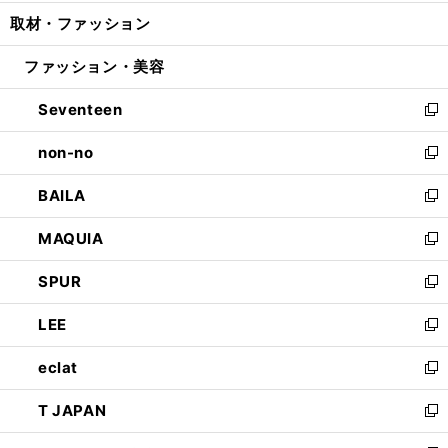
開
ウ
ン
ウ
し
取材・ファッション
く
で
ド
ィ
い
開
ウ
ン
ウ
ファッション・美容
く
で
ド
ィ
開
ウ
ン
Seventeen
く
で
ド
新
開
ウ
し
non-no
く
で
い
新
開
ウ
し
BAILA
く
ィ
い
新
ン
ウ
し
MAQUIA
ド
ィ
い
新
ウ
ン
ウ
し
SPUR
で
ド
ィ
い
新
開
ウ
ン
ウ
し
LEE
く
で
ド
ィ
い
新
開
ウ
ン
ウ
し
eclat
く
で
ド
ィ
い
新
開
ウ
ン
ウ
し
T JAPAN
く
で
ド
ィ
い
新
開
ウ
ン
ウ
し