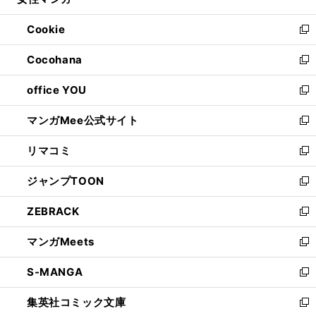
ィ
い
開
ウ
ン
ウ
Cookie
く
で
ド
ィ
新
開
ウ
ン
し
Cocohana
く
で
ド
い
新
開
ウ
ウ
し
office YOU
く
で
ィ
い
新
開
ン
ウ
し
マンガMee公式サイト
く
ド
ィ
い
新
ウ
ン
ウ
し
リマコミ
で
ド
ィ
い
新
開
ウ
ン
ウ
し
ジャンプTOON
く
で
ド
ィ
い
新
開
ウ
ン
ウ
し
ZEBRACK
く
で
ド
ィ
い
新
開
ウ
ン
ウ
し
マンガMeets
く
で
ド
ィ
い
新
開
ウ
ン
ウ
し
S-MANGA
く
で
ド
ィ
い
新
開
ウ
ン
ウ
し
集英社コミック文庫
く
で
ド
ィ
い
新