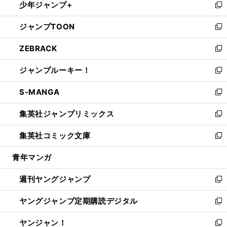
少年ジャンプ+
で
ド
ィ
い
新
開
ウ
ン
ウ
し
ジャンプTOON
く
で
ド
ィ
い
新
開
ウ
ン
ウ
し
ZEBRACK
く
で
ド
ィ
い
新
開
ウ
ン
ウ
し
ジャンプルーキー！
く
で
ド
ィ
い
新
開
ウ
ン
ウ
し
S-MANGA
く
で
ド
ィ
い
新
開
ウ
ン
ウ
し
集英社ジャンプリミックス
く
で
ド
ィ
い
新
開
ウ
ン
ウ
し
集英社コミック文庫
く
で
ド
ィ
い
新
開
ウ
ン
ウ
し
青年マンガ
く
で
ド
ィ
い
開
ウ
ン
ウ
週刊ヤングジャンプ
く
で
ド
ィ
新
開
ウ
ン
し
ヤングジャンプ定期購読デジタル
く
で
ド
い
新
開
ウ
ウ
し
ヤンジャン！
く
で
ィ
い
新