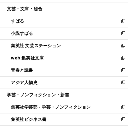
開
ウ
ン
ウ
文芸・文庫・総合
く
で
ド
ィ
開
ウ
ン
すばる
く
で
ド
新
開
ウ
し
小説すばる
く
で
い
新
開
ウ
し
集英社 文芸ステーション
く
ィ
い
新
ン
ウ
し
web 集英社文庫
ド
ィ
い
新
ウ
ン
ウ
し
青春と読書
で
ド
ィ
い
新
開
ウ
ン
ウ
し
アジア人物史
く
で
ド
ィ
い
新
開
ウ
ン
ウ
し
学芸・ノンフィクション・新書
く
で
ド
ィ
い
開
ウ
ン
ウ
集英社学芸部 - 学芸・ノンフィクション
く
で
ド
ィ
新
開
ウ
ン
し
集英社ビジネス書
く
で
ド
い
新
開
ウ
ウ
し