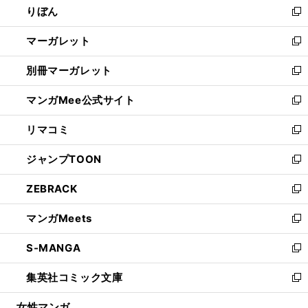
りぼん
く
で
ド
ィ
新
開
ウ
ン
し
マーガレット
く
で
ド
い
新
開
ウ
ウ
し
別冊マーガレット
く
で
ィ
い
新
開
ン
ウ
し
マンガMee公式サイト
く
ド
ィ
い
新
ウ
ン
ウ
し
リマコミ
で
ド
ィ
い
新
開
ウ
ン
ウ
し
ジャンプTOON
く
で
ド
ィ
い
新
開
ウ
ン
ウ
し
ZEBRACK
く
で
ド
ィ
い
新
開
ウ
ン
ウ
し
マンガMeets
く
で
ド
ィ
い
新
開
ウ
ン
ウ
し
S-MANGA
く
で
ド
ィ
い
新
開
ウ
ン
ウ
し
集英社コミック文庫
く
で
ド
ィ
い
新
開
ウ
ン
ウ
し
女性マンガ
く
で
ド