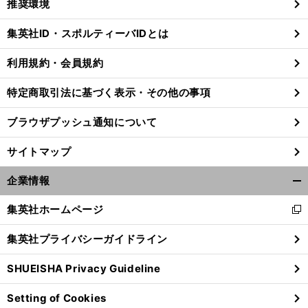
推奨環境
閉
じ
集英社ID・スポルティーバIDとは
る
利用規約・会員規約
特定商取引法に基づく表示・その他の事項
ブラウザプッシュ通知について
サイトマップ
企業情報
開
く/
集英社ホームページ
新
閉
し
じ
集英社プライバシーガイドライン
い
る
ウ
SHUEISHA Privacy Guideline
ィ
ン
Setting of Cookies
ド