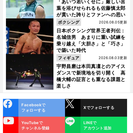
「あいつ若いくせに」厳しい言
葉を浴びせられるも佐藤慎太郎
が貫いた誇りとファンへの思い
ボクシング
2026.08.05更新
日本ボクシング世界王者列伝：
名城信男 あまりに重い試練を
乗り越え「大胆さ」と「巧さ」
で築いた時代
フィギュア
2026.08.03更新
宇野昌磨は本田真凜とのアイス
ダンスで新境地を切り開く 高
橋大輔の証言とも重なる課題と
楽しさ
cebo
X
Facebookで
Xでフォローする
ok
フォローする
uTube
LINE
YouTubeで
LINEで
チャンネル登録
アカウント追加