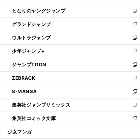
開
ン
ウ
し
となりのヤングジャンプ
く
ド
ィ
い
新
ウ
ン
ウ
し
グランドジャンプ
で
ド
ィ
い
新
開
ウ
ン
ウ
し
ウルトラジャンプ
く
で
ド
ィ
い
新
開
ウ
ン
ウ
し
少年ジャンプ+
く
で
ド
ィ
い
新
開
ウ
ン
ウ
し
ジャンプTOON
く
で
ド
ィ
い
新
開
ウ
ン
ウ
し
ZEBRACK
く
で
ド
ィ
い
新
開
ウ
ン
ウ
し
S-MANGA
く
で
ド
ィ
い
新
開
ウ
ン
ウ
し
集英社ジャンプリミックス
く
で
ド
ィ
い
新
開
ウ
ン
ウ
し
集英社コミック文庫
く
で
ド
ィ
い
新
開
ウ
ン
ウ
し
少女マンガ
く
で
ド
ィ
い
開
ウ
ン
ウ