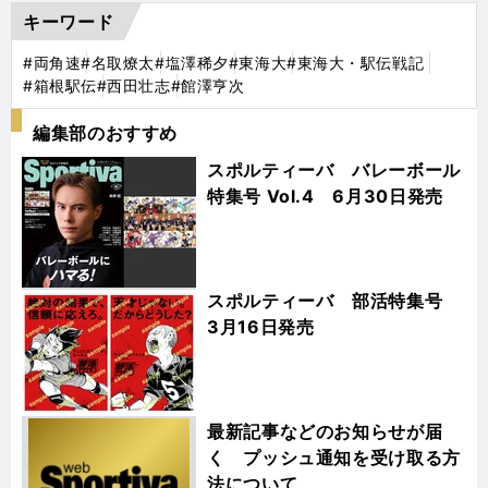
キーワード
#両角速
#名取燎太
#塩澤稀夕
#東海大
#東海大・駅伝戦記
#箱根駅伝
#西田壮志
#館澤亨次
編集部のおすすめ
スポルティーバ バレーボール
特集号 Vol.4 6月30日発売
スポルティーバ 部活特集号
3月16日発売
最新記事などのお知らせが届
く プッシュ通知を受け取る方
法について