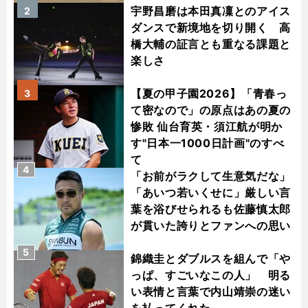
宇野昌磨は本田真凜とのアイス
2
ダンスで新境地を切り開く 高
橋大輔の証言とも重なる課題と
楽しさ
【夏の甲子園2026】「青春っ
3
て密なので」の原点はあの夏の
惨敗 仙台育英・須江航が明か
す"日本一1000日計画"のすべ
て
4
「お前がラクして生意気だな」
「あいつ若いくせに」厳しい言
葉を浴びせられるも佐藤慎太郎
が貫いた誇りとファンへの思い
5
錦織圭とダブルスを組んで「や
っぱ、すごいなこの人」 明る
い表情と言葉で内山靖崇の迷い