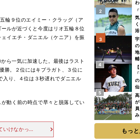
わ
だ
「
2
気
オ五輪９位のエイミー・クラッグ（ア
く
ゴールが近づくと今度はリオ五輪８位
浴
チェイエチ・ダニエル（ケニア）を振
太
宇
3
ァ
の
地
輔
5秒から一気に加速した。最後はラスト
4
題
【
で優勝。２位にはキプラガト、３位に
「
秒で入り、４位は３秒遅れでダニエル
の
仙
5
か
高
画
が動く前の時点で早々と脱落してい
が
員
み
ていけなかった
もっと
っていたんです