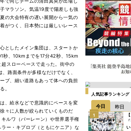
い年で同じチームの清田真央が出場し
子マラソン。気温19度で陽差しも強
は夏の大会特有の遅い展開から一気の
決着がつく、日本勢には厳しいレース
心としたメイン集団は、スタートか
1秒、10kmまでを17分42秒、15km
秒と超スローペースで走った。街中の
スは、路面条件が多様なだけでなく、
カーブ、細い道路もあって体への負担
かる。
人気記事ランキング
は、給水などで意識的にペースを変
今日
昨日
、徐々に人数が絞られていくものだ
【
1
・キルワ（バーレーン）や世界選手権
「
のヘラー・キプロプ（ともにケニア）な
い