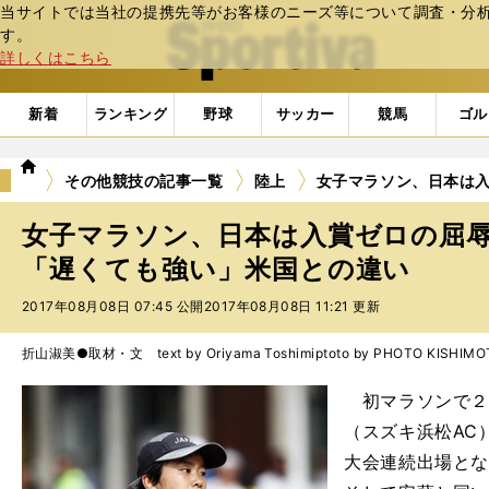
当サイトでは当社の提携先等がお客様のニーズ等について調査・分析し
web Sportiva (webスポルティーバ)
す。
詳しくはこちら
新着
ランキング
野球
サッカー
競馬
ゴル
we
その他競技の記事一覧
陸上
女子マラソン、日本は
b
ス
女子マラソン、日本は入賞ゼロの屈
ポ
ル
「遅くても強い」米国との違い
テ
2017年08月08日 07:45 公開
2017年08月08日 11:21 更新
ィ
ー
バ
折山淑美●取材・文 text by Oriyama Toshimi
ptoto by PHOTO KISHIM
初マラソンで２時
（スズキ浜松AC
大会連続出場と