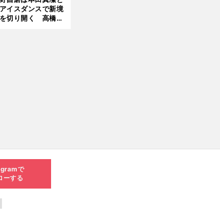
アイスダンスで新境
を切り開く 高橋大
の証言とも重なる課
と楽しさ
agramで
ローする