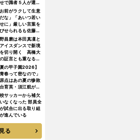
せで識者５人が選ん
優勝校はここだ！
お前がラクして生意
だな」「あいつ若い
せに」厳しい言葉を
びせられるも佐藤慎
郎が貫いた誇りとフ
野昌磨は本田真凜と
ンへの思い
アイスダンスで新境
を切り開く 高橋大
の証言とも重なる課
と楽しさ
夏の甲子園2026】
青春って密なので」
原点はあの夏の惨敗
台育英・須江航が明
す"日本一1000日計
校サッカーから補欠
"のすべて
いなくなった 部員全
が試合に出る取り組
が進んでいる
見る