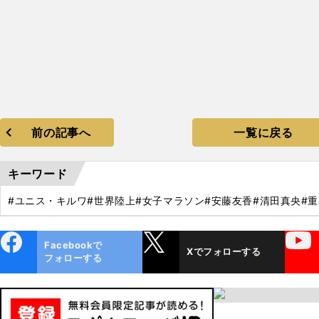
前の記事へ
一覧に戻る
キーワード
#ユニス・キルワ
#世界陸上
#女子マラソン
#安藤友香
#清田真央
#
ebo
X
YouTube
Facebookで
Xでフォローする
ok
フォローする