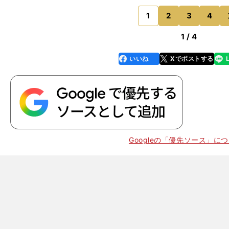
が、ひとりではなく、いろいろな人たちがペースを上げ
ていたので、怖じ気づ
1
2
3
4
のページへ
1 / 4
いいね
Xでポストする
line
faceboo
x
k
Googleの「優先ソース」に
、
絶
」
100