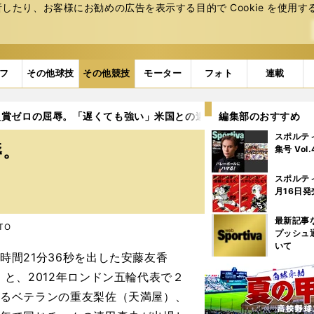
たり、お客様にお勧めの広告を表⽰する⽬的で Cookie を使⽤す
フ
その他球技
その他競技
モーター
フォト
連載
入賞ゼロの屈辱。「遅くても強い」米国との違い
編集部のおすすめ
スポルテ
辱。
集号 Vol
スポルテ
月16日発
最新記事
OTO
プッシュ
いて
間21分36秒を出した安藤友香
）と、2012年ロンドン五輪代表で２
なるベテランの重友梨佐（天満屋）、