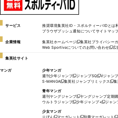
サービス
推奨環境
集英社ID・スポルティーバIDとは
ブラウザプッシュ通知について
サイトマッ
企業情報
集英社ホームページ
集英社プライバシー
新
Web Sportivaについてのお問い合わせ
広
し
新
い
し
集英社サイト
ウ
い
ィ
ウ
マンガ
少年マンガ
ン
ィ
週刊少年ジャンプ
ジャンプSQ
Vジャン
ド
ン
新
新
S-MANGA
集英社ジャンプリミックス
集
ウ
ド
新
し
し
新
で
ウ
し
い
い
し
青年マンガ
開
で
い
ウ
ウ
い
週刊ヤングジャンプ
ヤングジャンプ定期
新
く
開
ウ
ィ
ィ
ウ
ウルトラジャンプ
少年ジャンプ+
ジャン
新
し
新
く
ィ
ン
ン
ィ
し
い
し
ン
ド
ド
ン
少女マンガ
い
ウ
い
ド
ウ
ウ
ド
りぼん
マーガレット
別冊マーガレット
新
新
新