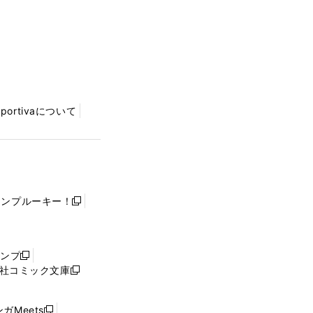
Sportivaについて
ャンプルーキー！
新
し
い
ウ
ャンプ
新
ィ
社コミック文庫
し
新
ン
い
し
ド
ウ
い
ウ
ガMeets
新