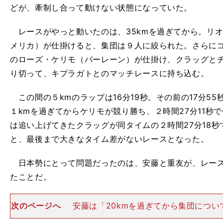
どが、牽制し合って動けない状態になっていた。
レースがやっと動いたのは、35kmを過ぎてから。リ
メリカ）が仕掛けると、集団は９人に絞られた。さらに
のローズ・ケリモ（バーレーン）が仕掛け、クラッグと
り切って、キプラガトとのマッチレースに持ち込む。
この間の５kmのラップは16分19秒。その前の17分5
１kmを過ぎてからケリモが競り勝ち、２時間27分11秒
は追い上げてきたクラッグが同タイムの２時間27分18
と、最後まで大きなタイム差がないレースとなった。
日本勢にとって問題だったのは、安藤と重友が、レース
たことだ。
次のページへ
安藤は「20kmを過ぎてから集団につい
のは、私の気持ちの弱さ。最初から揺さぶりはあると思