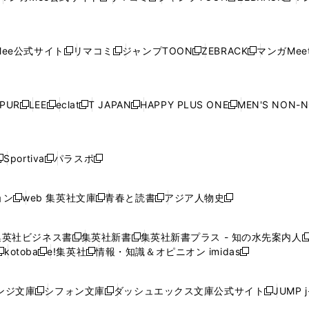
ウ
ィ
ウ
ィ
ウ
ィ
ウ
で
で
ウ
で
で
で
し
し
し
し
し
ィ
ン
ィ
ン
ィ
ン
ィ
開
開
で
開
開
開
い
い
い
い
い
ン
ド
ン
ド
ン
ド
ン
く
く
開
く
く
く
ウ
ウ
ウ
ウ
ウ
ド
ウ
ド
ウ
ド
ウ
ド
ee公式サイト
リマコミ
ジャンプTOON
ZEBRACK
マンガMeet
く
新
新
新
新
ィ
ィ
ィ
ィ
ィ
ウ
で
ウ
で
ウ
で
ウ
し
し
し
し
ン
ン
ン
ン
ン
で
開
で
開
で
開
で
い
い
い
い
ド
ド
ド
ド
ド
開
く
開
く
開
く
開
ウ
ウ
ウ
ウ
ウ
ウ
ウ
ウ
ウ
PUR
LEE
eclat
T JAPAN
HAPPY PLUS ONE
MEN'S NON-
く
く
く
く
新
新
新
新
新
ィ
ィ
ィ
ィ
で
で
で
で
で
し
し
し
し
し
ン
ン
ン
ン
開
開
開
開
開
い
い
い
い
い
ド
ド
ド
ド
く
く
く
く
く
ウ
ウ
ウ
ウ
ウ
ウ
ウ
ウ
ウ
Sportiva
パラスポ
新
新
ィ
ィ
ィ
ィ
ィ
で
で
で
で
し
し
し
ン
ン
ン
ン
ン
開
開
開
開
い
い
い
ド
ド
ド
ド
ド
ョン
web 集英社文庫
青春と読書
アジア人物史
く
く
く
く
新
新
新
新
ウ
ウ
ウ
ウ
ウ
ウ
ウ
ウ
し
し
し
し
ィ
ィ
ィ
で
で
で
で
で
い
い
い
い
ン
ン
ン
集英社ビジネス書
集英社新書
集英社新書プラス - 知の水先案内人
開
開
開
開
開
新
新
新
ウ
ウ
ウ
ウ
ド
ド
ド
kotoba
e!集英社
情報・知識＆オピニオン imidas
く
く
く
く
く
新
し
新
し
新
ィ
ィ
ィ
ィ
ウ
ウ
ウ
し
し
い
し
い
し
ン
ン
ン
ン
で
で
で
い
い
ウ
い
ウ
い
ド
ド
ド
ド
ンジ文庫
シフォン文庫
ダッシュエックス文庫公式サイト
JUMP 
開
開
開
新
新
新
ウ
ウ
ィ
ウ
ィ
ウ
ウ
ウ
ウ
ウ
く
く
く
し
し
し