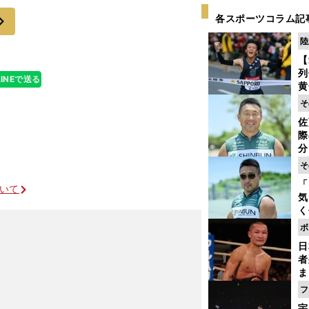
たり下げたりし
次
各スポーツコラム記
陸
【
列
LINEで送る
黄
し
そ
期
佐
き
際
く
分
代
そ
与
「
も
ついて
気
く
浴
ボ
太
日
ァ
者
ま
だった
越
フ
さ
宇