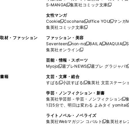
ウ
ィ
ウ
ウ
で
で
ウ
S-MANGA
集英社コミック文庫
し
新
し
新
ィ
ン
ィ
で
開
開
で
い
し
い
し
ン
ド
ン
女性マンガ
開
く
く
開
ウ
い
ウ
い
ド
ウ
ド
Cookie
Cocohana
office YOU
マンガM
く
く
新
新
新
ィ
ウ
ィ
ウ
ウ
で
ウ
集英社コミック文庫
し
新
し
し
ン
ィ
ン
ィ
で
開
で
い
し
い
い
ド
ン
ド
ン
取材・ファッション
ファッション・美容
開
く
開
ウ
い
ウ
ウ
ウ
ド
ウ
ド
Seventeen
non-no
BAILA
MAQUIA
S
く
く
新
新
新
新
ィ
ウ
ィ
ィ
で
ウ
で
ウ
集英社オンライン
し
新
し
し
し
ン
ィ
ン
ン
開
で
開
で
い
し
い
い
い
ド
ン
ド
ド
芸能・情報・スポーツ
く
開
く
開
ウ
い
ウ
ウ
ウ
ウ
ド
ウ
ウ
Myojo
週プレNEWS
週プレ グラジャパ!
く
く
新
新
新
ィ
ウ
ィ
ィ
ィ
で
ウ
で
で
し
し
ン
ィ
ン
ン
ン
書籍
文芸・文庫・総合
開
で
開
開
い
い
ド
ン
ド
ド
ド
すばる
小説すばる
集英社 文芸ステーシ
く
開
く
く
新
新
ウ
ウ
ウ
ド
ウ
ウ
ウ
く
し
し
ィ
ィ
学芸・ノンフィクション・新書
で
ウ
で
で
で
い
い
ン
ン
集英社学芸部 - 学芸・ノンフィクション
開
で
開
開
開
新
ウ
ウ
ド
ド
1日5分で、明日は変わる よみタイ yomitai
く
開
く
く
く
し
新
ィ
ィ
ウ
ウ
く
い
ン
ン
ライトノベル・ノベライズ
で
で
ウ
ド
ド
集英社Webマガジン コバルト
集英社オレ
開
開
新
ィ
ウ
ウ
く
く
し