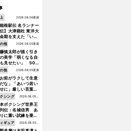
事
上
2026.08.06更新
箱根駅伝 名ランナー
伝】大津顕杜 東洋大
金期を支えた「いぶ
銀」の存在 最後は同
の他
2026.08.05更新
の設楽兄弟も受賞で
藤慎太郎が描く引き
なかった金栗杯に輝
の美学「弱くなる自
も見せたい」 50
の競輪人生に影響を
の他
2026.08.05更新
える伏見俊昭の死に
お前がラクして生意
言及
だな」「あいつ若い
せに」厳しい言葉を
びせられるも佐藤慎
クシング
2026.08.05更
郎が貫いた誇りとフ
本ボクシング世界王
新
ンへの思い
列伝：名城信男 あ
前
りに重い試練を乗り
へ
え「大胆さ」と「巧
ィギュア
2026.08.03更
」で築いた時代
野昌磨は本田真凜と
新