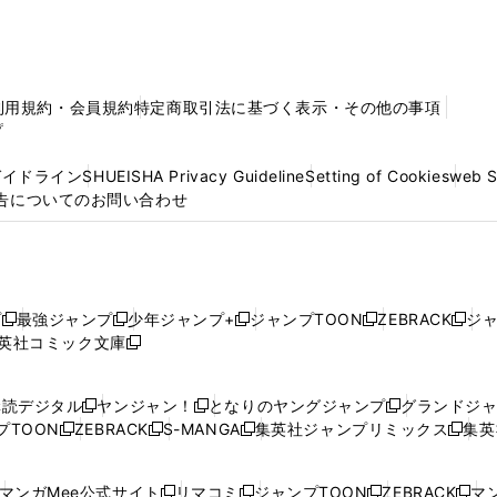
利用規約・会員規約
特定商取引法に基づく表示・その他の事項
プ
ガイドライン
SHUEISHA Privacy Guideline
Setting of Cookies
web 
告についてのお問い合わせ
プ
最強ジャンプ
少年ジャンプ+
ジャンプTOON
ZEBRACK
ジ
新
新
新
新
新
英社コミック文庫
し
新
し
し
し
し
い
い
し
い
い
い
ウ
ウ
い
ウ
ウ
ウ
購読デジタル
ヤンジャン！
となりのヤングジャンプ
グランドジ
新
新
新
ィ
ィ
ウ
ィ
ィ
ィ
プTOON
ZEBRACK
S-MANGA
集英社ジャンプリミックス
集英
新
し
新
し
新
し
新
ン
ン
ィ
ン
ン
ン
し
い
し
い
し
い
し
ド
ド
ン
ド
ド
ド
い
ウ
い
ウ
い
ウ
い
ウ
ウ
ド
ウ
ウ
ウ
マンガMee公式サイト
リマコミ
ジャンプTOON
ZEBRACK
マン
新
新
新
新