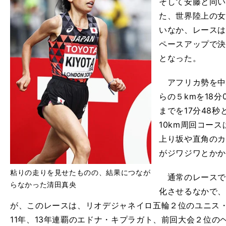
そして安藤と同
た、世界陸上の女
いなか、レース
ペースアップで
となった。
アフリカ勢を中
らの５kmを18分0
までを17分48
10km周回コー
上り坂や直角の
がジワジワとか
粘りの走りを見せたものの、結果につなが
通常のレースで
らなかった清田真央
化させるなかで
が、このレースは、リオデジャネイロ五輪２位のユニス
11年、13年連覇のエドナ・キプラガト、前回大会２位