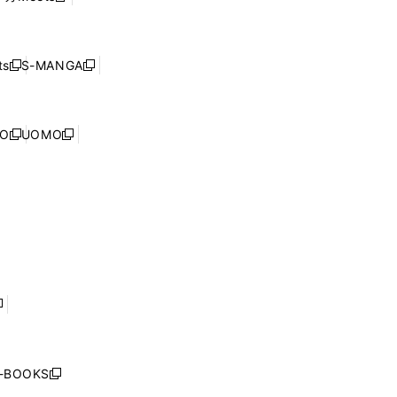
ィ
ウ
で
し
ン
ィ
開
い
ド
ン
く
ウ
ウ
ド
s
S-MANGA
新
新
ィ
で
ウ
し
し
ン
開
で
い
い
ド
く
開
ウ
ウ
ウ
NO
UOMO
く
新
新
ィ
ィ
で
し
し
ン
ン
開
い
い
ド
ド
く
ウ
ウ
ウ
ウ
ィ
ィ
で
で
ン
ン
開
開
ド
ド
く
く
ウ
ウ
で
で
開
開
く
く
し
い
ウ
j-BOOKS
新
ィ
し