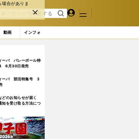
る場合がありま
マイペ
閉じ
検索
メニュ
ー
る
す
ジ
る
動画
インフォ
ィーバ バレーボール特
.4 6月30日発売
ィーバ 部活特集号 3
売
などのお知らせが届く
通知を受け取る方法につ