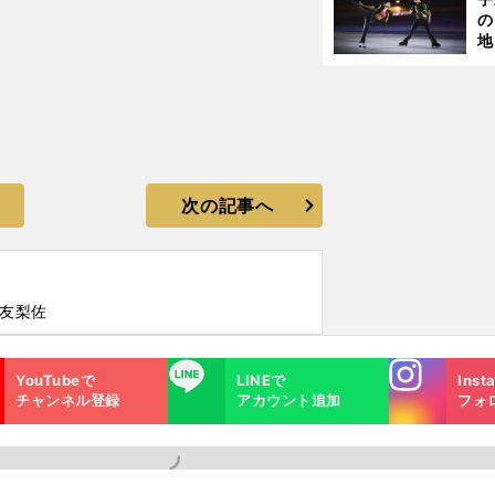
の
地
輔
題
次の記事へ
重友梨佐
Instagra
LINE
YouTubeで
LINEで
Inst
m
チャンネル登録
アカウント追加
フォ