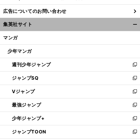
し
広告についてのお問い合わせ
い
ウ
集英社サイト
ィ
開
ン
く/
マンガ
ド
閉
ウ
じ
少年マンガ
で
る
開
週刊少年ジャンプ
く
新
し
ジャンプSQ
い
新
ウ
し
Vジャンプ
ィ
い
新
ン
ウ
し
最強ジャンプ
ド
ィ
い
新
ウ
ン
ウ
し
少年ジャンプ+
で
ド
ィ
い
新
開
ウ
ン
ウ
し
ジャンプTOON
く
で
ド
ィ
い
新
開
ウ
ン
ウ
し