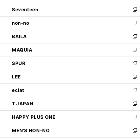
開
ウ
ン
Seventeen
く
で
ド
新
開
ウ
し
non-no
く
で
い
新
開
ウ
し
BAILA
く
ィ
い
新
ン
ウ
し
MAQUIA
ド
ィ
い
新
ウ
ン
ウ
し
SPUR
で
ド
ィ
い
新
開
ウ
ン
ウ
し
LEE
く
で
ド
ィ
い
新
開
ウ
ン
ウ
し
eclat
く
で
ド
ィ
い
新
開
ウ
ン
ウ
し
T JAPAN
く
で
ド
ィ
い
新
開
ウ
ン
ウ
し
HAPPY PLUS ONE
く
で
ド
ィ
い
新
開
ウ
ン
ウ
し
MEN'S NON-NO
く
で
ド
ィ
い
新
開
ウ
ン
ウ
し