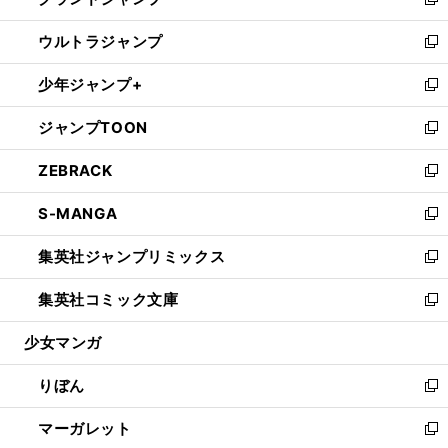
ィ
い
新
開
ウ
ン
ウ
し
ウルトラジャンプ
く
で
ド
ィ
い
新
開
ウ
ン
ウ
し
少年ジャンプ+
く
で
ド
ィ
い
新
開
ウ
ン
ウ
し
ジャンプTOON
く
で
ド
ィ
い
新
開
ウ
ン
ウ
し
ZEBRACK
く
で
ド
ィ
い
新
開
ウ
ン
ウ
し
S-MANGA
く
で
ド
ィ
い
新
開
ウ
ン
ウ
し
集英社ジャンプリミックス
く
で
ド
ィ
い
新
開
ウ
ン
ウ
し
集英社コミック文庫
く
で
ド
ィ
い
新
開
ウ
ン
ウ
し
少女マンガ
く
で
ド
ィ
い
開
ウ
ン
ウ
りぼん
く
で
ド
ィ
新
開
ウ
ン
し
マーガレット
く
で
ド
い
新