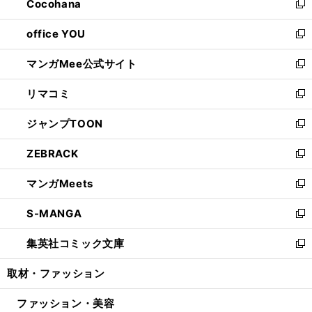
Cocohana
く
で
ド
い
新
開
ウ
ウ
し
office YOU
く
で
ィ
い
新
開
ン
ウ
し
マンガMee公式サイト
く
ド
ィ
い
新
ウ
ン
ウ
し
リマコミ
で
ド
ィ
い
新
開
ウ
ン
ウ
し
ジャンプTOON
く
で
ド
ィ
い
新
開
ウ
ン
ウ
し
ZEBRACK
く
で
ド
ィ
い
新
開
ウ
ン
ウ
し
マンガMeets
く
で
ド
ィ
い
新
開
ウ
ン
ウ
し
S-MANGA
く
で
ド
ィ
い
新
開
ウ
ン
ウ
し
集英社コミック文庫
く
で
ド
ィ
い
新
開
ウ
ン
ウ
し
取材・ファッション
く
で
ド
ィ
い
開
ウ
ン
ウ
ファッション・美容
く
で
ド
ィ