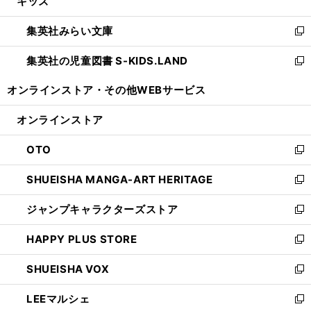
キッズ
く
で
ド
ィ
い
開
ウ
ン
ウ
集英社みらい文庫
く
で
ド
ィ
新
開
ウ
ン
し
集英社の児童図書 S-KIDS.LAND
く
で
ド
い
新
開
ウ
ウ
し
オンラインストア・
その他WEBサービス
く
で
ィ
い
開
ン
ウ
オンラインストア
く
ド
ィ
ウ
ン
OTO
で
ド
新
開
ウ
し
SHUEISHA MANGA-ART HERITAGE
く
で
い
新
開
ウ
し
ジャンプキャラクターズストア
く
ィ
い
新
ン
ウ
し
HAPPY PLUS STORE
ド
ィ
い
新
ウ
ン
ウ
し
SHUEISHA VOX
で
ド
ィ
い
新
開
ウ
ン
ウ
し
LEEマルシェ
く
で
ド
ィ
い
新