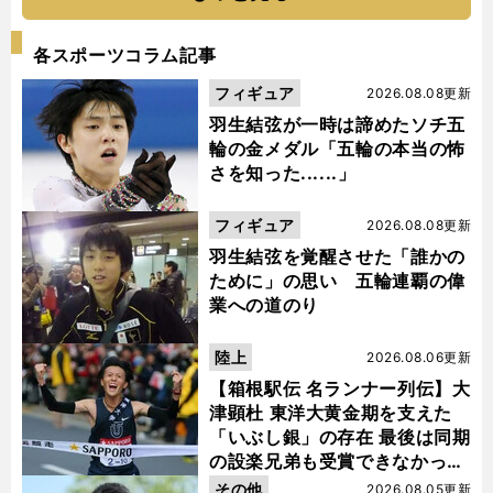
各スポーツコラム記事
フィギュア
2026.08.08更新
羽生結弦が一時は諦めたソチ五
輪の金メダル「五輪の本当の怖
さを知った......」
フィギュア
2026.08.08更新
羽生結弦を覚醒させた「誰かの
ために」の思い 五輪連覇の偉
業への道のり
陸上
2026.08.06更新
【箱根駅伝 名ランナー列伝】大
津顕杜 東洋大黄金期を支えた
「いぶし銀」の存在 最後は同期
の設楽兄弟も受賞できなかった
金栗杯に輝く
その他
2026.08.05更新