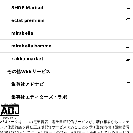
開
ウ
ン
ウ
し
SHOP Marisol
く
で
ド
ィ
い
新
開
ウ
ン
ウ
し
eclat premium
く
で
ド
ィ
い
新
開
ウ
ン
ウ
し
mirabella
く
で
ド
ィ
い
新
開
ウ
ン
ウ
し
mirabella homme
く
で
ド
ィ
い
新
開
ウ
ン
ウ
し
zakka market
く
で
ド
ィ
い
新
開
ウ
ン
ウ
し
その他WEBサービス
く
で
ド
ィ
い
開
ウ
ン
ウ
集英社アドナビ
く
で
ド
ィ
新
開
ウ
ン
し
集英社エディターズ・ラボ
く
で
ド
い
新
開
ウ
ウ
し
く
で
ィ
い
開
ン
ウ
ABJマークは、この電子書店・電子書籍配信サービスが、著作権者からコンテ
く
ド
ィ
ンツ使用許諾を得た正規版配信サービスであることを示す登録商標（登録番号
ウ
ン
第6091713号）です。ABJマークの詳細、ABJマークを掲示しているサービス