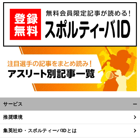
サービス
開
く/
推奨環境
閉
じ
集英社ID・スポルティーバIDとは
る