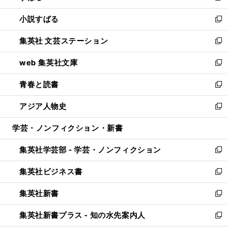
開
ウ
し
小説すばる
く
で
い
新
開
ウ
し
集英社 文芸ステーション
く
ィ
い
新
ン
ウ
し
web 集英社文庫
ド
ィ
い
新
ウ
ン
ウ
し
青春と読書
で
ド
ィ
い
新
開
ウ
ン
ウ
し
アジア人物史
く
で
ド
ィ
い
新
開
ウ
ン
ウ
し
学芸・ノンフィクション・新書
く
で
ド
ィ
い
開
ウ
ン
ウ
集英社学芸部 - 学芸・ノンフィクション
く
で
ド
ィ
新
開
ウ
ン
し
集英社ビジネス書
く
で
ド
い
新
開
ウ
ウ
し
集英社新書
く
で
ィ
い
新
開
ン
ウ
し
集英社新書プラス - 知の水先案内人
く
ド
ィ
い
新
ウ
ン