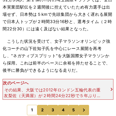
本実業団駅伝を２週間後に控えていたため有力選手は出
場せず、日本勢は５kmで先頭集団から大きく遅れる展開
で日本人トップが２時間33分16秒と、選考タイム（２時
間22分30）には遠く及ばない結果となった。
こうした状況を受けて、女子マラソンオリンピック強
化コーチの山下佐知子氏を中心にレース展開を再考
し、"ネガティブスプリット"を大阪国際女子マラソンか
ら採用。これは前半のペースに余裕を持たせることで、
後半に勝負ができるようになる走りだ。
次のページへ
その結果、大阪では2012年ロンドン五輪代表の重
友梨佐（天満屋）が２時間24分22秒で５年ぶりの
優勝を果たした。しかし、これでも世界選手権出場
に向けてギリギリな記録。リオデジャネイロ五輪代
次
1
2
3
4
5
のページへ
表の伊藤舞（