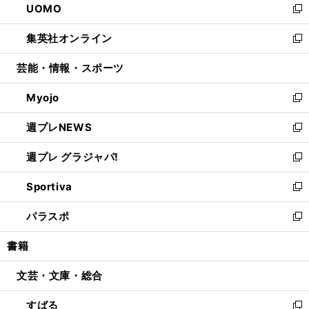
UOMO
く
で
ド
ィ
い
新
開
ウ
ン
ウ
し
集英社オンライン
く
で
ド
ィ
い
新
開
ウ
ン
ウ
し
芸能・情報・スポーツ
く
で
ド
ィ
い
開
ウ
ン
ウ
Myojo
く
で
ド
ィ
新
開
ウ
ン
し
週プレNEWS
く
で
ド
い
新
開
ウ
ウ
し
週プレ グラジャパ!
く
で
ィ
い
新
開
ン
ウ
し
Sportiva
く
ド
ィ
い
新
ウ
ン
ウ
し
パラスポ
で
ド
ィ
い
新
開
ウ
ン
ウ
し
書籍
く
で
ド
ィ
い
開
ウ
ン
ウ
文芸・文庫・総合
く
で
ド
ィ
開
ウ
ン
すばる
く
で
ド
新