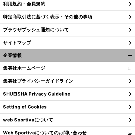
利用規約・会員規約
特定商取引法に基づく表示・その他の事項
ブラウザプッシュ通知について
サイトマップ
企業情報
開
く/
集英社ホームページ
新
閉
し
じ
集英社プライバシーガイドライン
い
る
ウ
SHUEISHA Privacy Guideline
前
ィ
報
部
た「
覇
へ
ン
Setting of Cookies
ド
ウ
web Sportivaについて
で
開
Web Sportivaについてのお問い合わせ
く
新