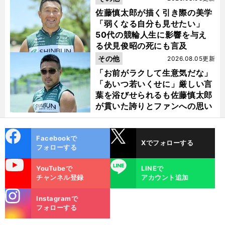
佐藤慎太郎が描く引き際の美学
「弱くなる自分も見せたい」
50代の競輪人生に影響を与え
る伏見俊昭の死にも言及
その他
2026.08.05更新
「お前がラクして生意気だな」
「あいつ若いくせに」厳しい言
葉を浴びせられるも佐藤慎太郎
が貫いた誇りとファンへの思い
cebo
X
Facebookで
Xでフォローする
ok
フォローする
uTube
LINE
YouTubeで
LINEで
チャンネル登録
アカウント追加
stagra
Instagramで
m
フォローする