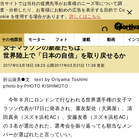
当サイトでは当社の提携先等がお客様のニーズ等について調
査・分析したり、お客様にお勧めの広告を表⽰する⽬的で Co
閉じ
okie を使⽤する場合があります。
詳しくはこちら
る
マイペ
web Sportiva (webスポルティーバ)
検索
メニュ
we
ー
その他競技の記事一覧
陸上
女子マラソンの新星た
b
ジ
その他競技
モーター
フォト
連載
動画
イン
ス
女子マラソンの新星たちは、
ポ
世界陸上で「日本の自信」を取り戻せるか
ル
テ
2017年03月18日 08:25 公開
2017年03月21日 11:38 更新
ィ
ー
折山淑美●文 text by Oriyama Toshimi
バ
photo by PHOTO KISHIMOTO
今年８月にロンドンで行なわれる世界選手権の女子マ
ラソン代表が17日に発表され、重友梨佐（天満屋）、清
田真央（スズキ浜松AC）、安藤友香（スズキ浜松AC）
の３名が選出された。選考会を振り返っても順当なメン
バーが選ばれたと言っていい。