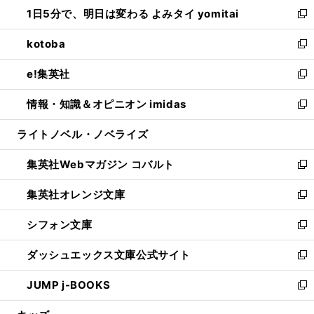
ウ
し
1日5分で、明日は変わる よみタイ yomitai
で
ド
ィ
い
新
開
ウ
ン
ウ
し
kotoba
く
で
ド
ィ
い
新
開
ウ
ン
ウ
し
e!集英社
く
で
ド
ィ
い
新
開
ウ
ン
ウ
し
情報・知識＆オピニオン imidas
く
で
ド
ィ
い
新
開
ウ
ン
ウ
し
ライトノベル・ノベライズ
く
で
ド
ィ
い
開
ウ
ン
ウ
集英社Webマガジン コバルト
く
で
ド
ィ
新
開
ウ
ン
し
集英社オレンジ文庫
く
で
ド
い
新
開
ウ
ウ
し
シフォン文庫
く
で
ィ
い
新
開
ン
ウ
し
ダッシュエックス文庫公式サイト
く
ド
ィ
い
新
ウ
ン
ウ
し
JUMP j-BOOKS
で
ド
ィ
い
新
開
ウ
ン
ウ
し