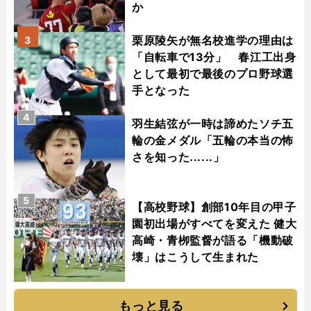
か
栗原陵矢が無名校進学の理由は
3
「自転車で13分」 春江工出身
として最初で最後のプロ野球選
手となった
4
羽生結弦が一時は諦めたソチ五
輪の金メダル「五輪の本当の怖
さを知った......」
5
【高校野球】創部10年目の甲子
園初出場がすべてを変えた 健大
高崎・青栁監督が語る「機動破
壊」はこうして生まれた
もっと見る