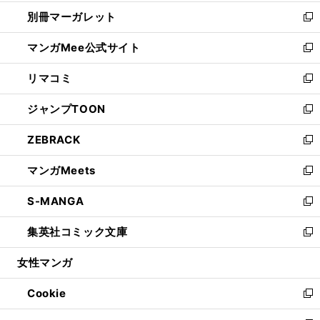
開
ウ
ウ
し
別冊マーガレット
く
で
ィ
い
新
開
ン
ウ
し
マンガMee公式サイト
く
ド
ィ
い
新
ウ
ン
ウ
し
リマコミ
で
ド
ィ
い
新
開
ウ
ン
ウ
し
ジャンプTOON
く
で
ド
ィ
い
新
開
ウ
ン
ウ
し
ZEBRACK
く
で
ド
ィ
い
新
開
ウ
ン
ウ
し
マンガMeets
く
で
ド
ィ
い
新
開
ウ
ン
ウ
し
S-MANGA
く
で
ド
ィ
い
新
開
ウ
ン
ウ
し
集英社コミック文庫
く
で
ド
ィ
い
新
開
ウ
ン
ウ
し
女性マンガ
く
で
ド
ィ
い
開
ウ
ン
ウ
Cookie
く
で
ド
ィ
新
開
ウ
ン
し