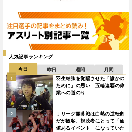
人気記事ランキング
今日
昨日
週間
月間
羽生結弦を覚醒させた「誰かの
1
ために」の思い 五輪連覇の偉
業への道のり
Ｊリーグ開幕戦は白熱の逆転劇
2
だが観客、視聴者にとって「価
値あるイベント」になっていた