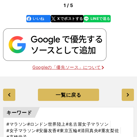
1 / 5
いいね
Xでポストする
LINEで送る
line
faceboo
x
k
Googleの「優先ソース」について
一覧に戻る
キーワード
#マラソン
#ロンドン世界陸上
#名古屋女子マラソン
#女子マラソン
#安藤友香
#東京五輪
#清田真央
#重友梨佐
#高橋尚子