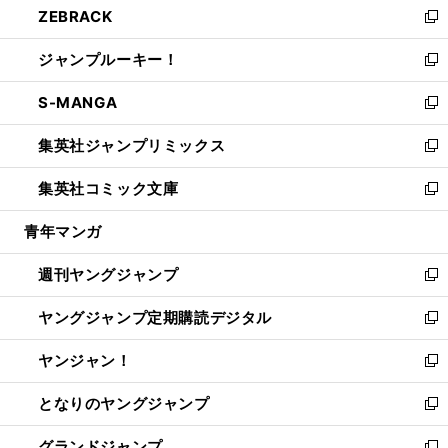
ZEBRACK
く
で
ド
ィ
い
新
開
ウ
ン
ウ
し
ジャンプルーキー！
く
で
ド
ィ
い
新
開
ウ
ン
ウ
し
S-MANGA
く
で
ド
ィ
い
新
開
ウ
ン
ウ
し
集英社ジャンプリミックス
く
で
ド
ィ
い
新
開
ウ
ン
ウ
し
集英社コミック文庫
く
で
ド
ィ
い
新
開
ウ
ン
ウ
し
青年マンガ
く
で
ド
ィ
い
開
ウ
ン
ウ
週刊ヤングジャンプ
く
で
ド
ィ
新
開
ウ
ン
し
ヤングジャンプ定期購読デジタル
く
で
ド
い
新
開
ウ
ウ
し
ヤンジャン！
く
で
ィ
い
新
開
ン
ウ
し
となりのヤングジャンプ
く
ド
ィ
い
新
ウ
ン
ウ
し
グランドジャンプ
で
ド