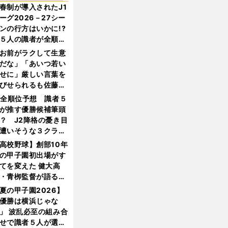
春制が導入されたJ1
ーグ2026－27シー
ンの行方はいかに!?
５人の識者が全順位
大胆予想
お前がラクして生意
だな」「あいつ若い
せに」厳しい言葉を
びせられるも佐藤慎
郎が貫いた誇りとフ
1全順位予想 識者５
ンへの思い
が推す優勝候補筆頭
？ J2降格の憂き目
遭いそうな３クラブ
は？
高校野球】創部10年
の甲子園初出場がす
てを変えた 健大高
・青栁監督が語る
機動破壊」はこうし
夏の甲子園2026】
生まれた
優勝は横浜じゃな
」 波乱必至の組み合
せで識者５人が選ん