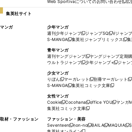
Web Sportivaについてのお問い合わせ
広
し
新
い
し
集英社サイト
ウ
い
ィ
ウ
マンガ
少年マンガ
ン
ィ
週刊少年ジャンプ
ジャンプSQ
Vジャン
ド
ン
新
新
S-MANGA
集英社ジャンプリミックス
集
ウ
ド
新
し
し
新
で
ウ
し
い
い
し
青年マンガ
開
で
い
ウ
ウ
い
週刊ヤングジャンプ
ヤングジャンプ定期
新
く
開
ウ
ィ
ィ
ウ
ウルトラジャンプ
少年ジャンプ+
ジャン
新
し
新
く
ィ
ン
ン
ィ
し
い
し
ン
ド
ド
ン
少女マンガ
い
ウ
い
ド
ウ
ウ
ド
りぼん
マーガレット
別冊マーガレット
新
新
新
ウ
ィ
ウ
ウ
で
で
ウ
S-MANGA
集英社コミック文庫
し
新
し
新
ィ
ン
ィ
で
開
開
で
い
し
い
し
ン
ド
ン
女性マンガ
開
く
く
開
ウ
い
ウ
い
ド
ウ
ド
Cookie
Cocohana
office YOU
マンガM
く
く
新
新
新
ィ
ウ
ィ
ウ
ウ
で
ウ
集英社コミック文庫
し
新
し
し
ン
ィ
ン
ィ
で
開
で
い
し
い
い
ド
ン
ド
ン
取材・ファッション
ファッション・美容
開
く
開
ウ
い
ウ
ウ
ウ
ド
ウ
ド
Seventeen
non-no
BAILA
MAQUIA
S
く
く
新
新
新
新
ィ
ウ
ィ
ィ
で
ウ
で
ウ
集英社オンライン