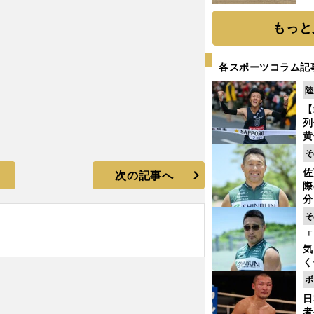
だ
もっと
各スポーツコラム記
陸
【
列
黄
し
そ
期
佐
次の記事へ
き
際
く
分
代
そ
与
「
も
気
く
浴
ボ
太
日
ァ
者