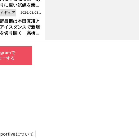
りに重い試練を乗り
え「大胆さ」と「巧
ィギュア
2026.08.03更
」で築いた時代
野昌磨は本田真凜と
新
アイスダンスで新境
を切り開く 高橋大
の証言とも重なる課
と楽しさ
agramで
ローする
Sportivaについて