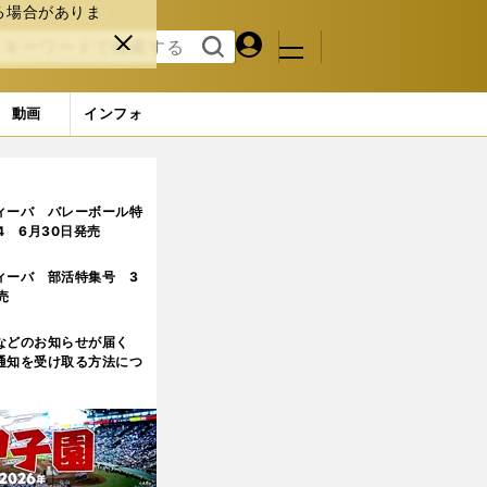
る場合がありま
マイペ
閉じ
検索
メニュ
ー
る
す
ジ
る
動画
インフォ
ィーバ バレーボール特
.4 6月30日発売
ィーバ 部活特集号 3
売
などのお知らせが届く
通知を受け取る方法につ