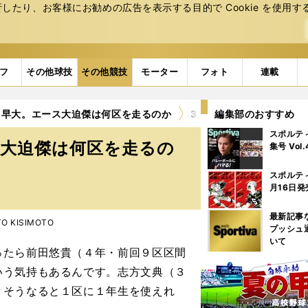
たり、お客様にお勧めの広告を表⽰する⽬的で Cookie を使⽤す
フ
その他球技
その他競技
モーター
フォト
連載
う早大。エース大迫傑は何区を走るのか
3ページ目
編集部のおすすめ
スポルテ
ス大迫傑は何区を走るの
集号 Vol
スポルテ
月16日発
最新記事
OTO KISIMOTO
プッシュ
いて
たら前田悠貴（４年・前回９区区間
いう気持もあるんです。志方文典（３
。そうなると１区に１年生を使えれ