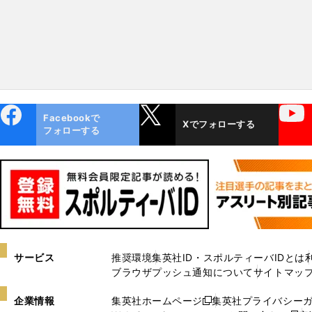
ebo
X
YouTube
Facebookで
Xでフォローする
ok
フォローする
サービス
推奨環境
集英社ID・スポルティーバIDとは
ブラウザプッシュ通知について
サイトマッ
企業情報
集英社ホームページ
集英社プライバシー
新