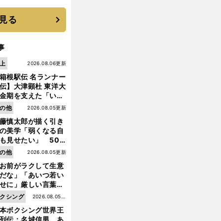
優勝校はここだ！
見る
事
上
2026.08.06更新
箱根駅伝 名ランナー
伝】大津顕杜 東洋大
金期を支えた「いぶ
銀」の存在 最後は同
の他
2026.08.05更新
の設楽兄弟も受賞で
藤慎太郎が描く引き
なかった金栗杯に輝
の美学「弱くなる自
も見せたい」 50
の競輪人生に影響を
前
の他
2026.08.05更新
へ
える伏見俊昭の死に
お前がラクして生意
言及
だな」「あいつ若い
せに」厳しい言葉を
びせられるも佐藤慎
クシング
2026.08.05更
郎が貫いた誇りとフ
本ボクシング世界王
新
ンへの思い
列伝：名城信男 あ