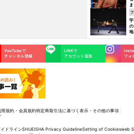
ま
越
フ
さ
宇
の
地
輔
題
Instagra
LINE
YouTubeで
LINEで
Inst
m
チャンネル登録
アカウント追加
フォ
利用規約・会員規約
特定商取引法に基づく表示・その他の事項
プ
ガイドライン
SHUEISHA Privacy Guideline
Setting of Cookies
web 