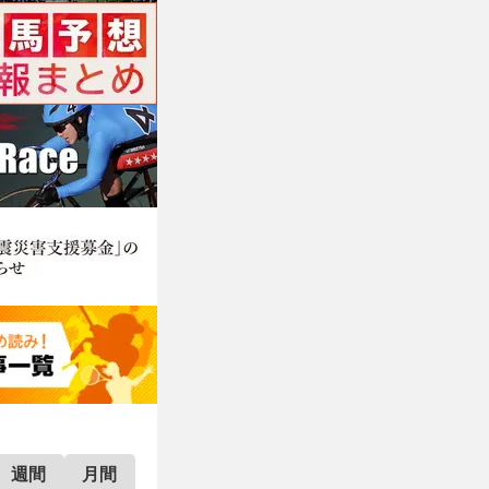
週間
月間