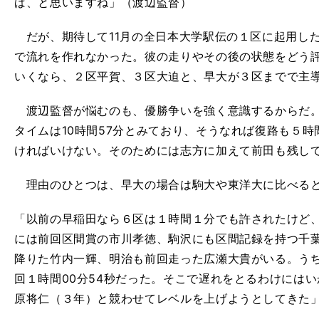
ば、と思いますね」（渡辺監督）
だが、期待して11月の全日本大学駅伝の１区に起用した
で流れを作れなかった。彼の走りやその後の状態をどう
いくなら、２区平賀、３区大迫と、早大が３区までで主
渡辺監督が悩むのも、優勝争いを強く意識するからだ。
タイムは10時間57分とみており、そうなれば復路も５時
ければいけない。そのためには志方に加えて前田も残し
理由のひとつは、早大の場合は駒大や東洋大に比べると
「以前の早稲田なら６区は１時間１分でも許されたけど、
には前回区間賞の市川孝徳、駒沢にも区間記録を持つ千葉
降りた竹内一輝、明治も前回走った広瀬大貴がいる。う
回１時間00分54秒だった。そこで遅れをとるわけには
原将仁（３年）と競わせてレベルを上げようとしてきた