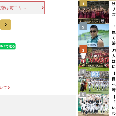
秋
1
監督は前半リー
リ
区と３区。９区
ズ
負を決める腹づ
次
を
「
2
気
く
浴
LINEで送る
太
J
3
ァ
人
は
に
4
と
【
目
べ
ついて
崎
5
「
【
て
「
い
わ