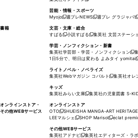
し
新
し
し
し
ン
ィ
ン
ン
開
で
開
で
い
し
い
い
い
ド
ン
ド
ド
芸能・情報・スポーツ
く
開
く
開
ウ
い
ウ
ウ
ウ
ウ
ド
ウ
ウ
Myojo
週プレNEWS
週プレ グラジャパ!
く
く
新
新
新
ィ
ウ
ィ
ィ
ィ
で
ウ
で
で
し
し
ン
ィ
ン
ン
ン
書籍
文芸・文庫・総合
開
で
開
開
い
い
ド
ン
ド
ド
ド
すばる
小説すばる
集英社 文芸ステーシ
く
開
く
く
新
新
ウ
ウ
ウ
ド
ウ
ウ
ウ
く
し
し
ィ
ィ
学芸・ノンフィクション・新書
で
ウ
で
で
で
い
い
ン
ン
集英社学芸部 - 学芸・ノンフィクション
開
で
開
開
開
新
ウ
ウ
ド
ド
1日5分で、明日は変わる よみタイ yomitai
く
開
く
く
く
し
新
ィ
ィ
ウ
ウ
く
い
ン
ン
ライトノベル・ノベライズ
で
で
ウ
ド
ド
集英社Webマガジン コバルト
集英社オレ
開
開
新
ィ
ウ
ウ
く
く
し
ン
キッズ
で
で
い
ド
集英社みらい文庫
集英社の児童図書 S-KID
開
開
新
ウ
ウ
く
く
し
ィ
オンラインストア・
オンラインストア
で
い
ン
その他WEBサービス
OTO
SHUEISHA MANGA-ART HERITAGE
開
新
ウ
ド
LEEマルシェ
SHOP Marisol
eclat prem
く
し
新
新
ィ
ウ
い
し
し
ン
その他WEBサービス
で
ウ
い
い
ド
集英社アドナビ
集英社エディターズ・ラ
開
新