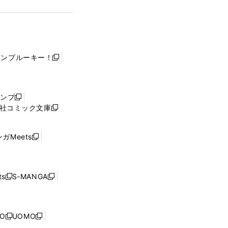
ャンプルーキー！
新
し
い
ウ
ャンプ
新
ィ
社コミック文庫
し
新
ン
い
し
ド
ウ
い
ウ
ガMeets
新
ィ
ウ
で
し
ン
ィ
開
い
ド
ン
く
ウ
ウ
ド
s
S-MANGA
新
新
ィ
で
ウ
し
し
ン
開
で
い
い
ド
く
開
ウ
ウ
ウ
NO
UOMO
く
新
新
ィ
ィ
で