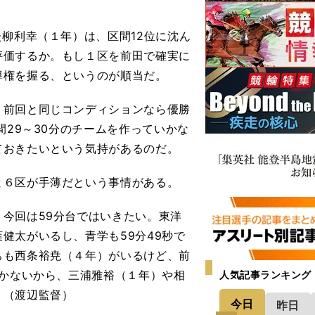
柳利幸（１年）は、区間12位に沈ん
評価するか。もし１区を前田で確実に
導権を握る、というのが順当だ。
前回と同じコンディションなら優勝
間29～30分のチームを作っていかな
ておきたいという気持があるのだ。
６区が手薄だという事情がある。
今回は59分台ではいきたい。東洋
健太がいるし、青学も59分49秒で
ちも西条裕尭（４年）がいるけど、前
いかないから、三浦雅裕（１年）や相
人気記事ランキング
」（渡辺監督）
今日
昨日