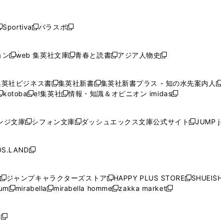
し
し
し
し
し
ン
ン
ン
ン
開
開
開
開
開
い
い
い
い
い
ド
ド
ド
ド
く
く
く
く
く
ウ
ウ
ウ
ウ
ウ
ウ
ウ
ウ
ウ
Sportiva
パラスポ
新
新
ィ
ィ
ィ
ィ
ィ
で
で
で
で
し
し
し
ン
ン
ン
ン
ン
開
開
開
開
い
い
い
ド
ド
ド
ド
ド
ョン
web 集英社文庫
青春と読書
アジア人物史
く
く
く
く
新
新
新
新
ウ
ウ
ウ
ウ
ウ
ウ
ウ
ウ
し
し
し
し
ィ
ィ
ィ
で
で
で
で
で
い
い
い
い
ン
ン
ン
集英社ビジネス書
集英社新書
集英社新書プラス - 知の水先案内人
開
開
開
開
開
新
新
新
ウ
ウ
ウ
ウ
ド
ド
ド
kotoba
e!集英社
情報・知識＆オピニオン imidas
く
く
く
く
く
新
し
新
し
新
ィ
ィ
ィ
ィ
ウ
ウ
ウ
し
し
い
し
い
し
ン
ン
ン
ン
で
で
で
い
い
ウ
い
ウ
い
ド
ド
ド
ド
ンジ文庫
シフォン文庫
ダッシュエックス文庫公式サイト
JUMP 
開
開
開
新
新
新
ウ
ウ
ィ
ウ
ィ
ウ
ウ
ウ
ウ
ウ
く
く
く
し
し
し
ィ
ィ
ン
ィ
ン
ィ
で
で
で
で
い
い
い
ン
ン
ド
ン
ド
ン
S.LAND
開
開
開
開
新
ウ
ウ
ウ
ド
ド
ウ
ド
ウ
ド
く
く
く
く
し
ィ
ィ
ィ
ウ
ウ
で
ウ
で
ウ
い
ン
ン
ン
ジャンプキャラクターズストア
HAPPY PLUS STORE
SHUEIS
で
で
開
で
開
で
新
新
新
ウ
ド
ド
ド
ium
mirabella
mirabella homme
zakka market
開
開
く
開
く
開
し
新
新
新
し
新
し
ィ
ウ
ウ
ウ
く
く
く
く
い
し
し
い
し
し
い
ン
で
で
で
ウ
い
い
ウ
い
い
ウ
ド
ボ
開
開
開
新