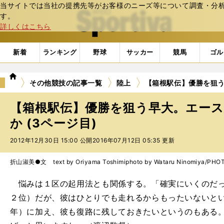
当サイトでは当社の提携先等がお客様のニーズ等について調査・分析し
web Sportiva (webスポルティーバ)
す。
詳しくはこちら
新着
ランキング
野球
サッカー
競馬
ゴル
we
その他競技の記事一覧
陸上
【箱根駅伝】優勝を狙
b
ス
【箱根駅伝】優勝を狙う早大。エー
ポ
ル
か (3ページ目)
テ
2012年12月30日 15:00 公開
2016年07月12日 05:35 更新
ィ
ー
バ
折山淑美●文 text by Oriyama Toshimi
photo by Wataru Ninomiya/PH
悩みは１区の起用法とも関係する。「確実にいくのだっ
２位）だが、彼はひとりでも走れるからもったいないと
年）に加え、彼も復路に残しておきたいというのもある