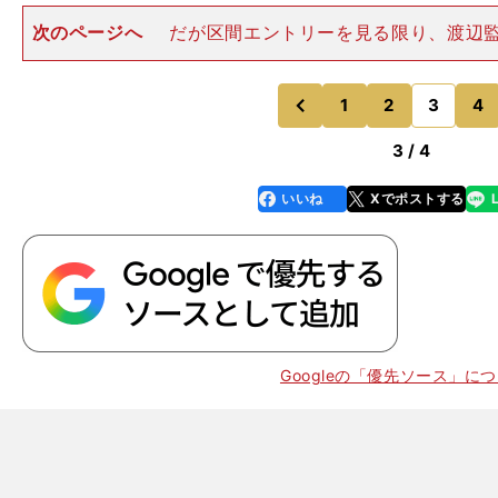
次のページへ
だが区間エントリーを見る限り、渡辺
ド型を意識しているようだ。当日変更があるとすれば１
と10区にも可能性がある。大迫を３区にすればそこで勝
もり。だとすると１区は
1
2
3
4
のページへ
のページへ
前
3 / 4
いいね
Xでポストする
line
faceboo
x
k
Googleの「優先ソース」に