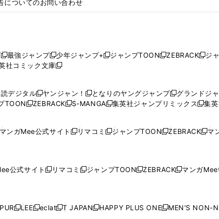
告についてのお問い合わせ
プ
最強ジャンプ
少年ジャンプ+
ジャンプTOON
ZEBRACK
ジ
新
新
新
新
新
英社コミック文庫
し
新
し
し
し
し
い
い
し
い
い
い
ウ
ウ
い
ウ
ウ
ウ
購読デジタル
ヤンジャン！
となりのヤングジャンプ
グランドジ
新
新
新
ィ
ィ
ウ
ィ
ィ
ィ
プTOON
ZEBRACK
S-MANGA
集英社ジャンプリミックス
集英
新
し
新
し
新
し
新
ン
ン
ィ
ン
ン
ン
し
い
し
い
し
い
し
ド
ド
ン
ド
ド
ド
い
ウ
い
ウ
い
ウ
い
ウ
ウ
ド
ウ
ウ
ウ
マンガMee公式サイト
リマコミ
ジャンプTOON
ZEBRACK
マン
新
新
新
新
ウ
ィ
ウ
ィ
ウ
ィ
ウ
で
で
ウ
で
で
で
し
し
し
し
し
ィ
ン
ィ
ン
ィ
ン
ィ
開
開
で
開
開
開
い
い
い
い
い
ン
ド
ン
ド
ン
ド
ン
く
く
開
く
く
く
ウ
ウ
ウ
ウ
ウ
ド
ウ
ド
ウ
ド
ウ
ド
ee公式サイト
リマコミ
ジャンプTOON
ZEBRACK
マンガMeet
く
新
新
新
新
ィ
ィ
ィ
ィ
ィ
ウ
で
ウ
で
ウ
で
ウ
し
し
し
し
ン
ン
ン
ン
ン
で
開
で
開
で
開
で
い
い
い
い
ド
ド
ド
ド
ド
開
く
開
く
開
く
開
ウ
ウ
ウ
ウ
ウ
ウ
ウ
ウ
ウ
PUR
LEE
eclat
T JAPAN
HAPPY PLUS ONE
MEN'S NON-
く
く
く
く
新
新
新
新
新
ィ
ィ
ィ
ィ
で
で
で
で
で