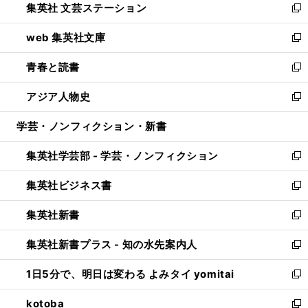
集英社 文芸ステーション
く
ィ
い
新
ン
ウ
し
web 集英社文庫
ド
ィ
い
新
ウ
ン
ウ
し
青春と読書
で
ド
ィ
い
新
開
ウ
ン
ウ
し
アジア人物史
く
で
ド
ィ
い
新
開
ウ
ン
ウ
し
学芸・ノンフィクション・新書
く
で
ド
ィ
い
開
ウ
ン
ウ
集英社学芸部 - 学芸・ノンフィクション
く
で
ド
ィ
新
開
ウ
ン
し
集英社ビジネス書
く
で
ド
い
新
開
ウ
ウ
し
集英社新書
く
で
ィ
い
新
開
ン
ウ
し
集英社新書プラス - 知の水先案内人
く
ド
ィ
い
新
ウ
ン
ウ
し
1日5分で、明日は変わる よみタイ yomitai
で
ド
ィ
い
新
開
ウ
ン
ウ
し
kotoba
く
で
ド
ィ
い
新