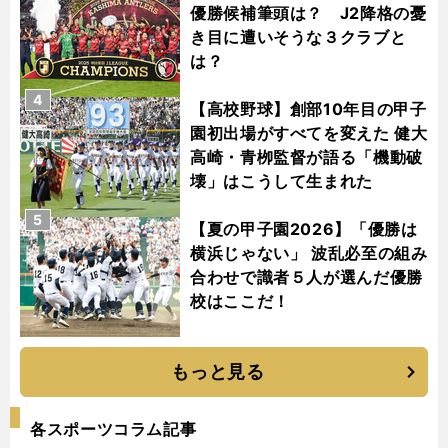
優勝候補筆頭は？ J2降格の憂
き目に遭いそうな３クラブと
は？
4
【高校野球】創部10年目の甲子
園初出場がすべてを変えた 健大
高崎・青栁監督が語る「機動破
壊」はこうして生まれた
5
【夏の甲子園2026】「優勝は
横浜じゃない」 波乱必至の組み
合わせで識者５人が選んだ優勝
校はここだ！
もっと見る
各スポーツコラム記事