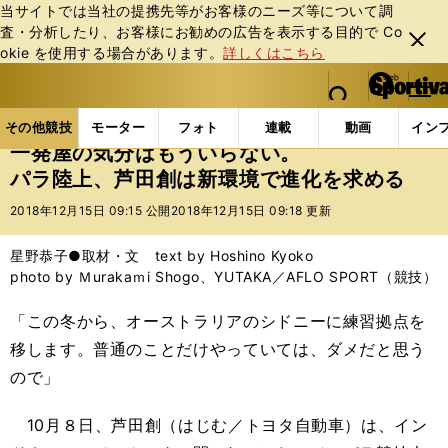
当サイトでは当社の提携先等がお客様のニーズ等について調
査・分析したり、お客様にお勧めの広告を表⽰する⽬的で Co
閉じ
okie を使⽤する場合があります。
詳しくはこちら
る
マイペ
web Sportiva (webスポルティーバ)
検索
メニュ
we
ー
その他競技の記事一覧
パラスポーツ
一発屋の気分
b
ジ
その他競技
モーター
フォト
連載
動画
イン
ス
一発屋の気分はもういらない。
ポ
パラ陸上、芦田創は新環境で進化を求める
ル
テ
2018年12月15日 09:15 公開
2018年12月15日 09:18 更新
ィ
ー
星野恭子●取材・文 text by Hoshino Kyoko
バ
photo by Ｍurakaｍi Shogo、YUTAKA／AFLO SPORT（競技）
「この冬から、オーストラリアのシドニーに練習拠点を
移します。普通のことだけやっていては、ダメだと思う
ので」
10月８日、芦田創（はじむ／トヨタ自動車）は、イン