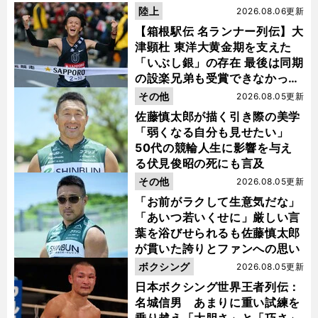
陸上
2026.08.06更新
【箱根駅伝 名ランナー列伝】大
津顕杜 東洋大黄金期を支えた
「いぶし銀」の存在 最後は同期
の設楽兄弟も受賞できなかった
金栗杯に輝く
その他
2026.08.05更新
佐藤慎太郎が描く引き際の美学
「弱くなる自分も見せたい」
50代の競輪人生に影響を与え
る伏見俊昭の死にも言及
その他
2026.08.05更新
「お前がラクして生意気だな」
「あいつ若いくせに」厳しい言
葉を浴びせられるも佐藤慎太郎
が貫いた誇りとファンへの思い
ボクシング
2026.08.05更新
日本ボクシング世界王者列伝：
名城信男 あまりに重い試練を
乗り越え「大胆さ」と「巧さ」