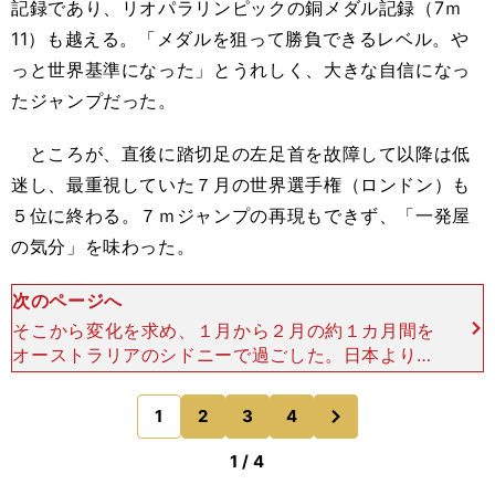
記録であり、リオパラリンピックの銅メダル記録（7ｍ
11）も越える。「メダルを狙って勝負できるレベル。や
っと世界基準になった」とうれしく、大きな自信になっ
たジャンプだった。
ところが、直後に踏切足の左足首を故障して以降は低
迷し、最重視していた７月の世界選手権（ロンドン）も
５位に終わる。７ｍジャンプの再現もできず、「一発屋
の気分」を味わった。
次のページへ
そこから変化を求め、１月から２月の約１カ月間を
オーストラリアのシドニーで過ごした。日本より暖
かく、以前からいいコーチがいると聞いていたから
だ。 門をたたいたのは、跳躍専門のプロコーチ、
次
1
2
3
4
のページへ
アレックス・ス
1 / 4