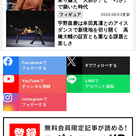
で築いた時代
フィギュア
2026.08.03更新
宇野昌磨は本田真凜とのアイス
ダンスで新境地を切り開く 高
橋大輔の証言とも重なる課題と
楽しさ
cebo
X
Facebookで
Xでフォローする
ok
フォローする
uTube
LINE
YouTubeで
LINEで
チャンネル登録
アカウント追加
stagra
Instagramで
m
フォローする