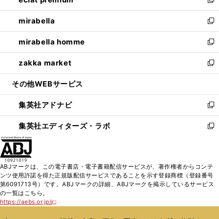
ド
ィ
い
新
開
ウ
ン
ウ
し
mirabella
く
で
ド
ィ
い
新
開
ウ
ン
ウ
し
mirabella homme
く
で
ド
ィ
い
新
開
ウ
ン
ウ
し
zakka market
く
で
ド
ィ
い
新
開
ウ
ン
ウ
し
その他WEBサービス
く
で
ド
ィ
い
開
ウ
ン
ウ
集英社アドナビ
く
で
ド
ィ
新
開
ウ
ン
し
集英社エディターズ・ラボ
く
で
ド
い
新
開
ウ
ウ
し
く
で
ィ
い
開
ン
ウ
ABJマークは、この電子書店・電子書籍配信サービスが、著作権者からコンテ
く
ド
ィ
ンツ使用許諾を得た正規版配信サービスであることを示す登録商標（登録番号
ウ
ン
第6091713号）です。ABJマークの詳細、ABJマークを掲示しているサービス
で
ド
の一覧はこちら。
開
ウ
https://aebs.or.jp/
新
く
で
し