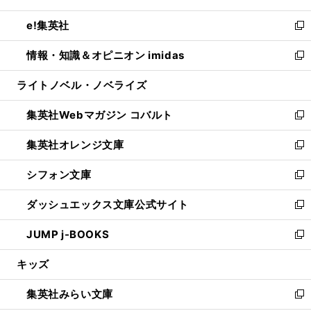
開
ウ
ン
ウ
し
e!集英社
く
で
ド
ィ
い
新
開
ウ
ン
ウ
し
情報・知識＆オピニオン imidas
く
で
ド
ィ
い
新
開
ウ
ン
ウ
し
ライトノベル・ノベライズ
く
で
ド
ィ
い
開
ウ
ン
ウ
集英社Webマガジン コバルト
く
で
ド
ィ
新
開
ウ
ン
し
集英社オレンジ文庫
く
で
ド
い
新
開
ウ
ウ
し
シフォン文庫
く
で
ィ
い
新
開
ン
ウ
し
ダッシュエックス文庫公式サイト
く
ド
ィ
い
新
ウ
ン
ウ
し
JUMP j-BOOKS
で
ド
ィ
い
新
開
ウ
ン
ウ
し
キッズ
く
で
ド
ィ
い
開
ウ
ン
ウ
集英社みらい文庫
く
で
ド
ィ
新
開
ウ
ン