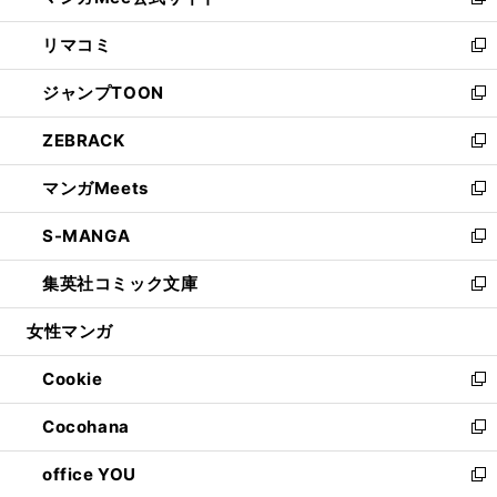
い
新
ウ
ン
ウ
し
リマコミ
で
ド
ィ
い
新
開
ウ
ン
ウ
し
ジャンプTOON
く
で
ド
ィ
い
新
開
ウ
ン
ウ
し
ZEBRACK
く
で
ド
ィ
い
新
開
ウ
ン
ウ
し
マンガMeets
く
で
ド
ィ
い
新
開
ウ
ン
ウ
し
S-MANGA
く
で
ド
ィ
い
新
開
ウ
ン
ウ
し
集英社コミック文庫
く
で
ド
ィ
い
新
開
ウ
ン
ウ
し
女性マンガ
く
で
ド
ィ
い
開
ウ
ン
ウ
Cookie
く
で
ド
ィ
新
開
ウ
ン
し
Cocohana
く
で
ド
い
新
開
ウ
ウ
し
office YOU
く
で
ィ
い
新