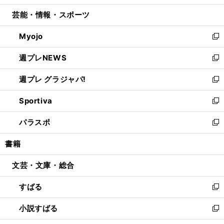
開
ウ
ン
ウ
し
芸能・情報・スポーツ
く
で
ド
ィ
い
開
ウ
ン
ウ
Myojo
く
で
ド
ィ
新
開
ウ
ン
し
週プレNEWS
く
で
ド
い
新
開
ウ
ウ
し
週プレ グラジャパ!
く
で
ィ
い
新
開
ン
ウ
し
Sportiva
く
ド
ィ
い
新
ウ
ン
ウ
し
パラスポ
で
ド
ィ
い
新
開
ウ
ン
ウ
し
書籍
く
で
ド
ィ
い
開
ウ
ン
ウ
文芸・文庫・総合
く
で
ド
ィ
開
ウ
ン
すばる
く
で
ド
新
開
ウ
し
小説すばる
く
で
い
新
開
ウ
し