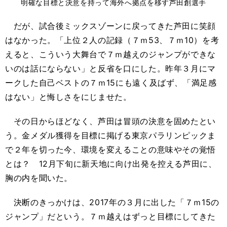
明確な目標と決意を持って海外へ拠点を移す芦田創選手
だが、試合後ミックスゾーンに戻ってきた芦田に笑顔
はなかった。「上位２人の記録（７ｍ53、７ｍ10）を考
えると、こういう大舞台で７ｍ越えのジャンプができな
いのは話にならない」と反省を口にした。昨年３月にマ
ークした自己ベストの７ｍ15にも遠く及ばず、「満足感
はない」と悔しさをにじませた。
その日からほどなく、芦田は冒頭の決意を固めたとい
う。金メダル獲得を目標に掲げる東京パラリンピックま
で２年を切った今、環境を変えることの意味やその覚悟
とは？ 12月下旬に新天地に向け出発を控える芦田に、
胸の内を聞いた。
決断のきっかけは、2017年の３月に出した「７ｍ15の
ジャンプ」だという。７ｍ越えはずっと目標にしてきた