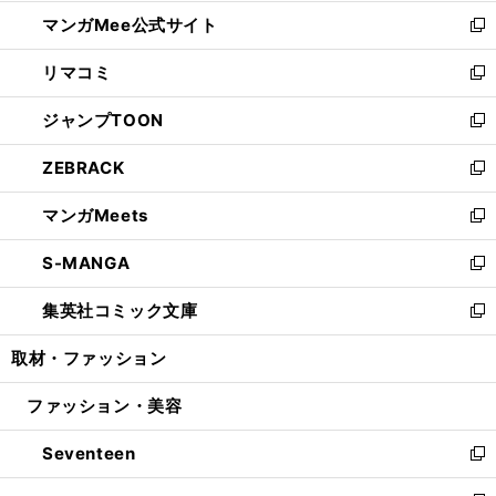
開
ン
ウ
し
マンガMee公式サイト
く
ド
ィ
い
新
ウ
ン
ウ
し
リマコミ
で
ド
ィ
い
新
開
ウ
ン
ウ
し
ジャンプTOON
く
で
ド
ィ
い
新
開
ウ
ン
ウ
し
ZEBRACK
く
で
ド
ィ
い
新
開
ウ
ン
ウ
し
マンガMeets
く
で
ド
ィ
い
新
開
ウ
ン
ウ
し
S-MANGA
く
で
ド
ィ
い
新
開
ウ
ン
ウ
し
集英社コミック文庫
く
で
ド
ィ
い
新
開
ウ
ン
ウ
し
取材・ファッション
く
で
ド
ィ
い
開
ウ
ン
ウ
ファッション・美容
く
で
ド
ィ
開
ウ
ン
Seventeen
く
で
ド
新
開
ウ
し