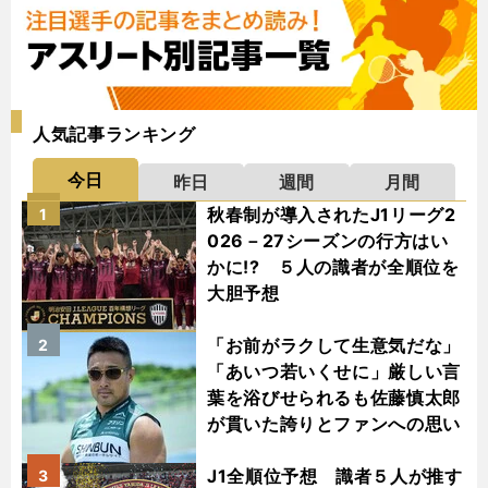
人気記事ランキング
今日
昨日
週間
月間
秋春制が導入されたJ1リーグ2
1
026－27シーズンの行方はい
かに!? ５人の識者が全順位を
大胆予想
「お前がラクして生意気だな」
2
「あいつ若いくせに」厳しい言
葉を浴びせられるも佐藤慎太郎
が貫いた誇りとファンへの思い
J1全順位予想 識者５人が推す
3