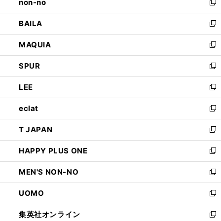
non-no
く
で
い
新
開
ウ
し
BAILA
く
ィ
い
新
ン
ウ
し
MAQUIA
ド
ィ
い
新
ウ
ン
ウ
し
SPUR
で
ド
ィ
い
新
開
ウ
ン
ウ
し
LEE
く
で
ド
ィ
い
新
開
ウ
ン
ウ
し
eclat
く
で
ド
ィ
い
新
開
ウ
ン
ウ
し
T JAPAN
く
で
ド
ィ
い
新
開
ウ
ン
ウ
し
HAPPY PLUS ONE
く
で
ド
ィ
い
新
開
ウ
ン
ウ
し
MEN'S NON-NO
く
で
ド
ィ
い
新
開
ウ
ン
ウ
し
UOMO
く
で
ド
ィ
い
新
開
ウ
ン
ウ
し
集英社オンライン
く
で
ド
ィ
い
新