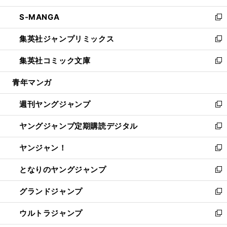
開
ウ
ン
ウ
し
S-MANGA
く
で
ド
ィ
い
新
開
ウ
ン
ウ
し
集英社ジャンプリミックス
く
で
ド
ィ
い
新
開
ウ
ン
ウ
し
集英社コミック文庫
く
で
ド
ィ
い
新
開
ウ
ン
ウ
し
青年マンガ
く
で
ド
ィ
い
開
ウ
ン
ウ
週刊ヤングジャンプ
く
で
ド
ィ
新
開
ウ
ン
し
ヤングジャンプ定期購読デジタル
く
で
ド
い
新
開
ウ
ウ
し
ヤンジャン！
く
で
ィ
い
新
開
ン
ウ
し
となりのヤングジャンプ
く
ド
ィ
い
新
ウ
ン
ウ
し
グランドジャンプ
で
ド
ィ
い
新
開
ウ
ン
ウ
し
ウルトラジャンプ
く
で
ド
ィ
い
新
開
ウ
ン
ウ
し