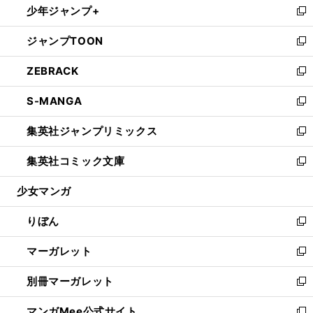
少年ジャンプ+
く
で
ド
ィ
い
新
開
ウ
ン
ウ
し
ジャンプTOON
く
で
ド
ィ
い
新
開
ウ
ン
ウ
し
ZEBRACK
く
で
ド
ィ
い
新
開
ウ
ン
ウ
し
S-MANGA
く
で
ド
ィ
い
新
開
ウ
ン
ウ
し
集英社ジャンプリミックス
く
で
ド
ィ
い
新
開
ウ
ン
ウ
し
集英社コミック文庫
く
で
ド
ィ
い
新
開
ウ
ン
ウ
し
少女マンガ
く
で
ド
ィ
い
開
ウ
ン
ウ
りぼん
く
で
ド
ィ
新
開
ウ
ン
し
マーガレット
く
で
ド
い
新
開
ウ
ウ
し
別冊マーガレット
く
で
ィ
い
新
開
ン
ウ
し
マンガMee公式サイト
く
ド
ィ