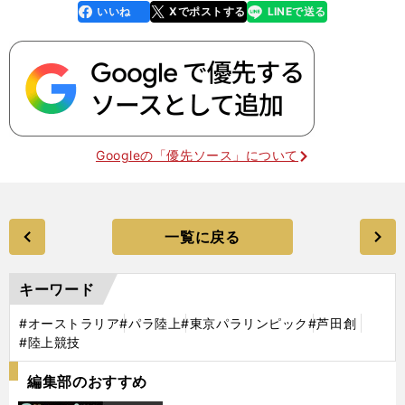
いいね
Xでポストする
LINEで送る
line
faceboo
x
k
Googleの「優先ソース」について
一覧に戻る
キーワード
#オーストラリア
#パラ陸上
#東京パラリンピック
#芦田創
#陸上競技
編集部のおすすめ