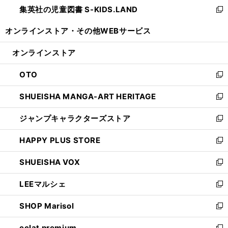
し
集英社の児童図書 S-KIDS.LAND
く
で
ド
い
新
開
ウ
ウ
し
オンラインストア・
その他WEBサービス
く
で
ィ
い
開
ン
ウ
オンラインストア
く
ド
ィ
ウ
ン
OTO
で
ド
新
開
ウ
し
SHUEISHA MANGA-ART HERITAGE
く
で
い
新
開
ウ
し
ジャンプキャラクターズストア
く
ィ
い
新
ン
ウ
し
HAPPY PLUS STORE
ド
ィ
い
新
ウ
ン
ウ
し
SHUEISHA VOX
で
ド
ィ
い
新
開
ウ
ン
ウ
し
LEEマルシェ
く
で
ド
ィ
い
新
開
ウ
ン
ウ
し
SHOP Marisol
く
で
ド
ィ
い
新
開
ウ
ン
ウ
し
eclat premium
く
で