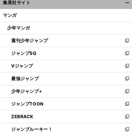
集英社サイト
ィ
開
ン
く/
マンガ
ド
閉
ウ
じ
少年マンガ
で
る
開
週刊少年ジャンプ
く
新
し
ジャンプSQ
い
新
ウ
し
Vジャンプ
ィ
い
新
ン
ウ
し
最強ジャンプ
ド
ィ
い
新
ウ
ン
ウ
し
少年ジャンプ+
で
ド
ィ
い
新
開
ウ
ン
ウ
し
ジャンプTOON
く
で
ド
ィ
い
新
開
ウ
ン
ウ
し
ZEBRACK
く
で
ド
ィ
い
新
開
ウ
ン
ウ
し
ジャンプルーキー！
く
で
ド
ィ
い
新