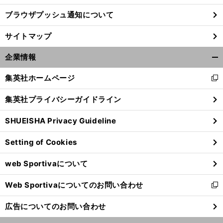
ブラウザプッシュ通知について
。
・
前
へ
サイトマップ
企業情報
開
く/
集英社ホームページ
新
閉
し
じ
集英社プライバシーガイドライン
い
る
ウ
SHUEISHA Privacy Guideline
ィ
ン
Setting of Cookies
ド
ウ
web Sportivaについて
で
開
Web Sportivaについてのお問い合わせ
く
新
し
広告についてのお問い合わせ
い
ウ