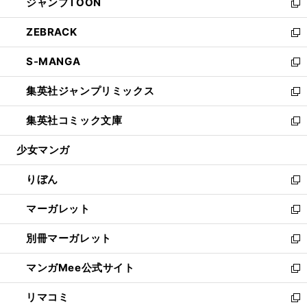
ジャンプTOON
く
で
ド
ィ
い
新
開
ウ
ン
ウ
し
ZEBRACK
く
で
ド
ィ
い
新
開
ウ
ン
ウ
し
S-MANGA
く
で
ド
ィ
い
新
開
ウ
ン
ウ
し
集英社ジャンプリミックス
く
で
ド
ィ
い
新
開
ウ
ン
ウ
し
集英社コミック文庫
く
で
ド
ィ
い
新
開
ウ
ン
ウ
し
少女マンガ
く
で
ド
ィ
い
開
ウ
ン
ウ
りぼん
く
で
ド
ィ
新
開
ウ
ン
し
マーガレット
く
で
ド
い
新
開
ウ
ウ
し
別冊マーガレット
く
で
ィ
い
新
開
ン
ウ
し
マンガMee公式サイト
く
ド
ィ
い
新
ウ
ン
ウ
し
リマコミ
で
ド
ィ
い
新