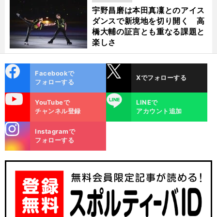
宇野昌磨は本田真凜とのアイス
ダンスで新境地を切り開く 高
橋大輔の証言とも重なる課題と
楽しさ
cebo
X
Facebookで
Xでフォローする
ok
フォローする
uTube
LINE
YouTubeで
LINEで
チャンネル登録
アカウント追加
stagra
Instagramで
m
フォローする