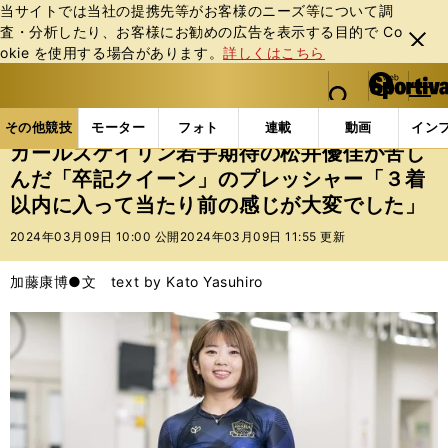
当サイトでは当社の提携先等がお客様のニーズ等について調
査・分析したり、お客様にお勧めの広告を表⽰する⽬的で Co
閉じ
okie を使⽤する場合があります。
詳しくはこちら
る
マイペ
web Sportiva (webスポルティーバ)
検索
メニュ
we
ー
その他競技の記事一覧
その他競技
その他
ガー
b
ジ
その他競技
モーター
フォト
連載
動画
イン
ス
ガールズケイリン若手期待の松井優佳が苦し
ポ
んだ「卒記クイーン」のプレッシャー「３着
ル
以内に入って当たり前の感じが大変でした」
テ
ィ
2024年03月09日 10:00 公開
2024年03月09日 11:55 更新
ー
バ
加藤康博●文 text by Kato Yasuhiro