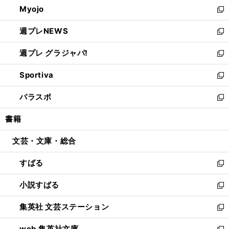
Myojo
く
で
ド
ィ
新
開
ウ
ン
し
週プレNEWS
く
で
ド
い
新
開
ウ
ウ
し
週プレ グラジャパ!
く
で
ィ
い
新
開
ン
ウ
し
Sportiva
く
ド
ィ
い
新
ウ
ン
ウ
し
パラスポ
で
ド
ィ
い
新
開
ウ
ン
ウ
し
書籍
く
で
ド
ィ
い
開
ウ
ン
ウ
文芸・文庫・総合
く
で
ド
ィ
開
ウ
ン
すばる
く
で
ド
新
開
ウ
し
小説すばる
く
で
い
新
開
ウ
し
集英社 文芸ステーション
く
ィ
い
新
ン
ウ
し
web 集英社文庫