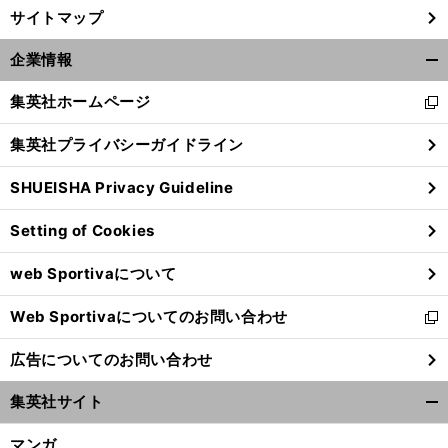
サイトマップ
企業情報
開
く/
集英社ホームページ
新
閉
し
じ
集英社プライバシーガイドライン
い
る
ウ
SHUEISHA Privacy Guideline
ィ
ン
Setting of Cookies
ド
ウ
web Sportivaについて
で
開
Web Sportivaについてのお問い合わせ
く
新
し
広告についてのお問い合わせ
い
ウ
集英社サイト
ィ
開
ン
く/
マンガ
ド