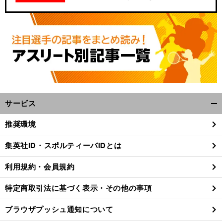
サービス
開
く/
、
ス
推奨環境
前
閉
へ
じ
集英社ID・スポルティーバIDとは
る
利用規約・会員規約
特定商取引法に基づく表示・その他の事項
ブラウザプッシュ通知について