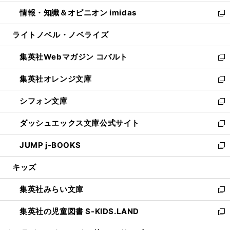
開
ウ
ン
ウ
し
情報・知識＆オピニオン imidas
く
で
ド
ィ
い
新
開
ウ
ン
ウ
し
ライトノベル・ノベライズ
く
で
ド
ィ
い
開
ウ
ン
ウ
集英社Webマガジン コバルト
く
で
ド
ィ
新
開
ウ
ン
し
集英社オレンジ文庫
く
で
ド
い
新
開
ウ
ウ
し
シフォン文庫
く
で
ィ
い
新
開
ン
ウ
し
ダッシュエックス文庫公式サイト
く
ド
ィ
い
新
ウ
ン
ウ
し
JUMP j-BOOKS
で
ド
ィ
い
新
開
ウ
ン
ウ
し
キッズ
く
で
ド
ィ
い
開
ウ
ン
ウ
集英社みらい文庫
く
で
ド
ィ
新
開
ウ
ン
し
集英社の児童図書 S-KIDS.LAND
く
で
ド
い
新
開
ウ
ウ
し