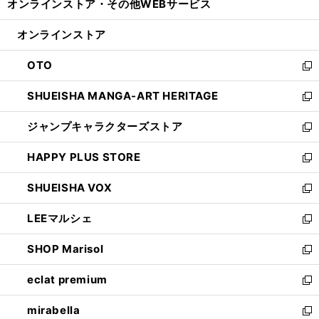
オンラインストア・
その他WEBサービス
く
で
ィ
い
開
ン
ウ
オンラインストア
く
ド
ィ
ウ
ン
OTO
で
ド
新
開
ウ
し
SHUEISHA MANGA-ART HERITAGE
く
で
い
新
開
ウ
し
ジャンプキャラクターズストア
く
ィ
い
新
ン
ウ
し
HAPPY PLUS STORE
ド
ィ
い
新
ウ
ン
ウ
し
SHUEISHA VOX
で
ド
ィ
い
新
開
ウ
ン
ウ
し
LEEマルシェ
く
で
ド
ィ
い
新
開
ウ
ン
ウ
し
SHOP Marisol
く
で
ド
ィ
い
新
開
ウ
ン
ウ
し
eclat premium
く
で
ド
ィ
い
新
開
ウ
ン
ウ
し
mirabella
く
で
ド
ィ
い
新