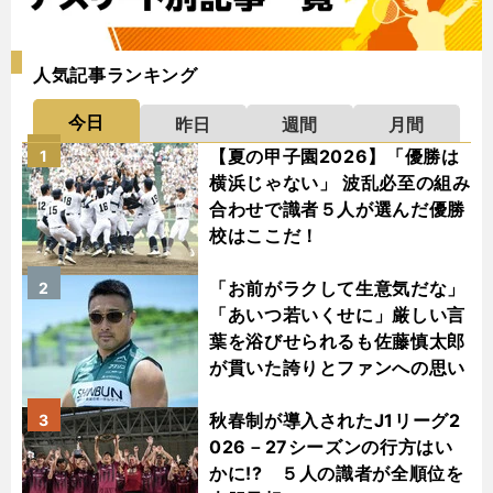
人気記事ランキング
今日
昨日
週間
月間
【夏の甲子園2026】「優勝は
1
横浜じゃない」 波乱必至の組み
合わせで識者５人が選んだ優勝
校はここだ！
「お前がラクして生意気だな」
2
「あいつ若いくせに」厳しい言
葉を浴びせられるも佐藤慎太郎
が貫いた誇りとファンへの思い
秋春制が導入されたJ1リーグ2
3
026－27シーズンの行方はい
かに!? ５人の識者が全順位を