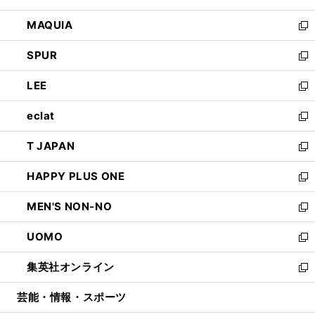
ン
ウ
し
MAQUIA
ド
ィ
い
新
ウ
ン
ウ
し
SPUR
で
ド
ィ
い
新
開
ウ
ン
ウ
し
LEE
く
で
ド
ィ
い
新
開
ウ
ン
ウ
し
eclat
く
で
ド
ィ
い
新
開
ウ
ン
ウ
し
T JAPAN
く
で
ド
ィ
い
新
開
ウ
ン
ウ
し
HAPPY PLUS ONE
く
で
ド
ィ
い
新
開
ウ
ン
ウ
し
MEN'S NON-NO
く
で
ド
ィ
い
新
開
ウ
ン
ウ
し
UOMO
く
で
ド
ィ
い
新
開
ウ
ン
ウ
し
集英社オンライン
く
で
ド
ィ
い
新
開
ウ
ン
ウ
し
芸能・情報・スポーツ
く
で
ド
ィ
い
開
ウ
ン
ウ