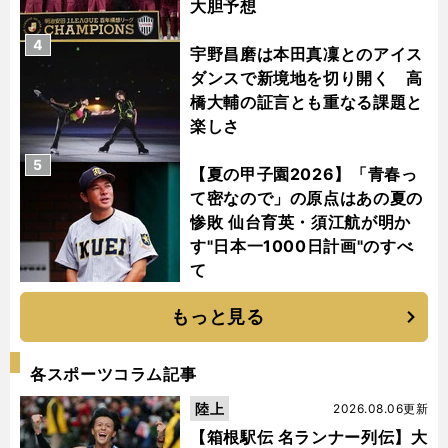
大胆予想
4
宇野昌磨は本田真凜とのアイス
ダンスで新境地を切り開く 高
橋大輔の証言とも重なる課題と
楽しさ
5
【夏の甲子園2026】「青春っ
て密なので」の原点はあの夏の
惨敗 仙台育英・須江航が明か
す"日本一1000日計画"のすべ
て
もっと見る
各スポーツコラム記事
陸上
2026.08.06更新
【箱根駅伝 名ランナー列伝】大