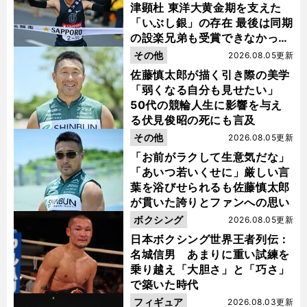
津顕杜 東洋大黄金期を支えた
「いぶし銀」の存在 最後は同期
の設楽兄弟も受賞できなかった
金栗杯に輝く
その他
2026.08.05更新
佐藤慎太郎が描く引き際の美学
「弱くなる自分も見せたい」
50代の競輪人生に影響を与え
る伏見俊昭の死にも言及
その他
2026.08.05更新
「お前がラクして生意気だな」
「あいつ若いくせに」厳しい言
葉を浴びせられるも佐藤慎太郎
が貫いた誇りとファンへの思い
ボクシング
2026.08.05更新
日本ボクシング世界王者列伝：
名城信男 あまりに重い試練を
乗り越え「大胆さ」と「巧さ」
で築いた時代
フィギュア
2026.08.03更新