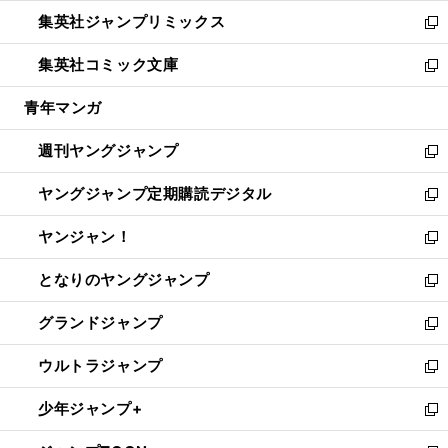
開
ウ
ン
ウ
し
集英社ジャンプリミックス
く
で
ド
ィ
い
新
開
ウ
ン
ウ
し
集英社コミック文庫
く
で
ド
ィ
い
新
開
ウ
ン
ウ
し
青年マンガ
く
で
ド
ィ
い
開
ウ
ン
ウ
週刊ヤングジャンプ
く
で
ド
ィ
新
開
ウ
ン
し
ヤングジャンプ定期購読デジタル
く
で
ド
い
新
開
ウ
ウ
し
ヤンジャン！
く
で
ィ
い
新
開
ン
ウ
し
となりのヤングジャンプ
く
ド
ィ
い
新
ウ
ン
ウ
し
グランドジャンプ
で
ド
ィ
い
新
開
ウ
ン
ウ
し
ウルトラジャンプ
く
で
ド
ィ
い
新
開
ウ
ン
ウ
し
少年ジャンプ+
く
で
ド
ィ
い
新
開
ウ
ン
ウ
し