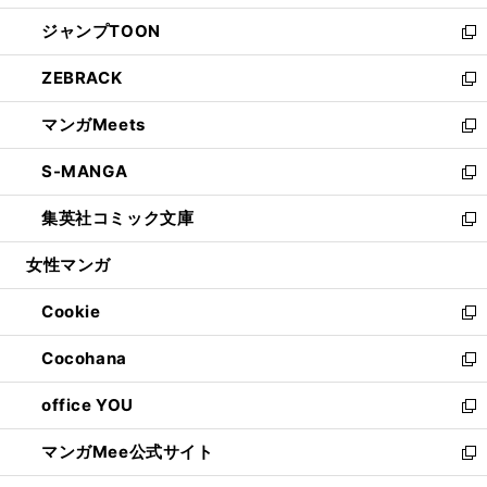
開
ウ
ン
ウ
し
ジャンプTOON
く
で
ド
ィ
い
新
開
ウ
ン
ウ
し
ZEBRACK
く
で
ド
ィ
い
新
開
ウ
ン
ウ
し
マンガMeets
く
で
ド
ィ
い
新
開
ウ
ン
ウ
し
S-MANGA
く
で
ド
ィ
い
新
開
ウ
ン
ウ
し
集英社コミック文庫
く
で
ド
ィ
い
新
開
ウ
ン
ウ
し
女性マンガ
く
で
ド
ィ
い
開
ウ
ン
ウ
Cookie
く
で
ド
ィ
新
開
ウ
ン
し
Cocohana
く
で
ド
い
新
開
ウ
ウ
し
office YOU
く
で
ィ
い
新
開
ン
ウ
し
マンガMee公式サイト
く
ド
ィ
い
新
ウ
ン
ウ
し