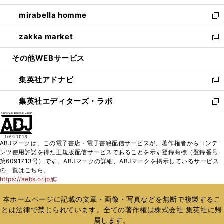
開
ウ
ン
ウ
し
mirabella homme
く
で
ド
ィ
い
新
開
ウ
ン
ウ
し
zakka market
く
で
ド
ィ
い
新
開
ウ
ン
ウ
し
その他WEBサービス
く
で
ド
ィ
い
開
ウ
ン
ウ
集英社アドナビ
く
で
ド
ィ
新
開
ウ
ン
し
集英社エディターズ・ラボ
く
で
ド
い
新
開
ウ
ウ
し
く
で
ィ
い
開
ン
ウ
ABJマークは、この電子書店・電子書籍配信サービスが、著作権者からコンテ
く
ド
ィ
ンツ使用許諾を得た正規版配信サービスであることを示す登録商標（登録番号
ウ
ン
第6091713号）です。ABJマークの詳細、ABJマークを掲示しているサービス
で
ド
の一覧はこちら。
開
ウ
https://aebs.or.jp/
新
く
で
し
い
開
本ホームページに記載の文章・画像・写真などを無断で複製するこ
ウ
く
とは法律で禁じられています。全ての著作権は株式会社 集英社に帰
ィ
属します。
ン