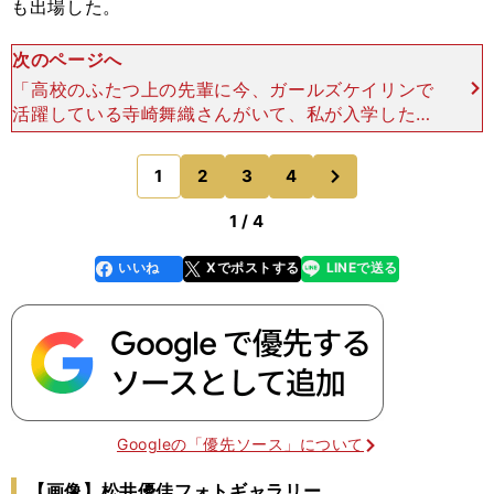
も出場した。
次のページへ
「高校のふたつ上の先輩に今、ガールズケイリンで
活躍している寺崎舞織さんがいて、私が入学した時
にはすでにナショナルチームに選ばれていました。
毎月、代表の合宿に呼ばれている姿に憧れていたん
次
1
2
3
4
のページへ
ですけど、すぐに
1 / 4
いいね
Xでポストする
LINEで送る
line
faceboo
x
k
Googleの「優先ソース」について
【画像】松井優佳フォトギャラリー