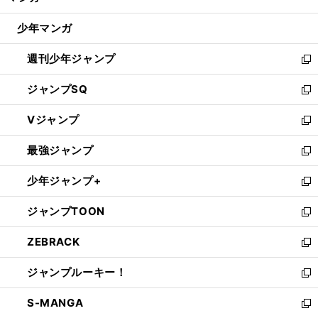
閉
ウ
じ
少年マンガ
で
る
開
週刊少年ジャンプ
く
新
し
ジャンプSQ
い
新
ウ
し
Vジャンプ
ィ
い
新
ン
ウ
し
最強ジャンプ
ド
ィ
い
新
ウ
ン
ウ
し
少年ジャンプ+
で
ド
ィ
い
新
開
ウ
ン
ウ
し
ジャンプTOON
く
で
ド
ィ
い
新
開
ウ
ン
ウ
し
ZEBRACK
く
で
ド
ィ
い
新
開
ウ
ン
ウ
し
ジャンプルーキー！
く
で
ド
ィ
い
新
開
ウ
ン
ウ
し
S-MANGA
く
で
ド
ィ
い
新