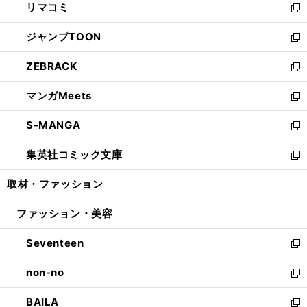
リマコミ
で
ド
ィ
い
新
開
ウ
ン
ウ
し
ジャンプTOON
く
で
ド
ィ
い
新
開
ウ
ン
ウ
し
ZEBRACK
く
で
ド
ィ
い
新
開
ウ
ン
ウ
し
マンガMeets
く
で
ド
ィ
い
新
開
ウ
ン
ウ
し
S-MANGA
く
で
ド
ィ
い
新
開
ウ
ン
ウ
し
集英社コミック文庫
く
で
ド
ィ
い
新
開
ウ
ン
ウ
し
取材・ファッション
く
で
ド
ィ
い
開
ウ
ン
ウ
ファッション・美容
く
で
ド
ィ
開
ウ
ン
Seventeen
く
で
ド
新
開
ウ
し
non-no
く
で
い
新
開
ウ
し
BAILA
く
ィ
い
新