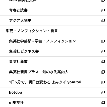
ド
ィ
い
新
ウ
ン
ウ
し
青春と読書
で
ド
ィ
い
新
開
ウ
ン
ウ
し
アジア人物史
く
で
ド
ィ
い
新
開
ウ
ン
ウ
し
学芸・ノンフィクション・新書
く
で
ド
ィ
い
開
ウ
ン
ウ
集英社学芸部 - 学芸・ノンフィクション
く
で
ド
ィ
新
開
ウ
ン
し
集英社ビジネス書
く
で
ド
い
新
開
ウ
ウ
し
集英社新書
く
で
ィ
い
新
開
ン
ウ
し
集英社新書プラス - 知の水先案内人
く
ド
ィ
い
新
ウ
ン
ウ
し
1日5分で、明日は変わる よみタイ yomitai
で
ド
ィ
い
新
開
ウ
ン
ウ
し
kotoba
く
で
ド
ィ
い
新
開
ウ
ン
ウ
し
e!集英社
く
で
ド
ィ
い
新