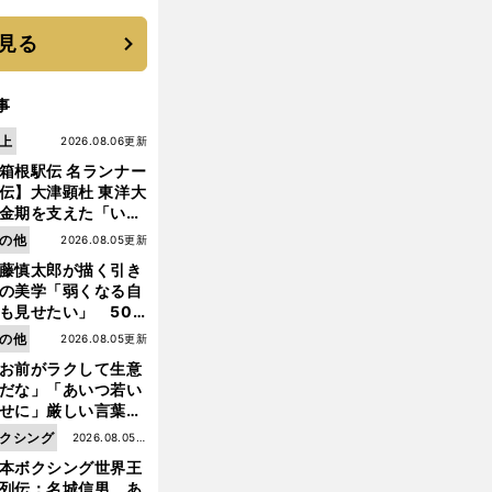
に３年目のNBA挑戦
続く
見る
事
上
2026.08.06更新
箱根駅伝 名ランナー
伝】大津顕杜 東洋大
金期を支えた「いぶ
銀」の存在 最後は同
の他
2026.08.05更新
の設楽兄弟も受賞で
藤慎太郎が描く引き
なかった金栗杯に輝
の美学「弱くなる自
も見せたい」 50
の競輪人生に影響を
の他
2026.08.05更新
える伏見俊昭の死に
お前がラクして生意
言及
だな」「あいつ若い
せに」厳しい言葉を
びせられるも佐藤慎
クシング
2026.08.05更
郎が貫いた誇りとフ
本ボクシング世界王
新
ンへの思い
列伝：名城信男 あ