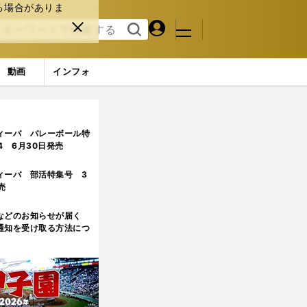
る場合がありま
マイペ
閉じ
検索
メニュ
ー
る
す
ジ
る
動画
インフォ
トによるSNS利用の功罪
ィーバ バレーボール特
.4 6月30日発売
ィーバ 部活特集号 3
売
などのお知らせが届く
通知を受け取る方法につ