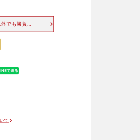
以外でも勝負本
の話だが、ダル
葉の使い方を巡
LINEで送る
ついて