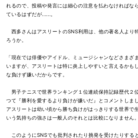
れるので、投稿や発言には細心の注意を払わなければな
ているはずだが......。
西多さんはアスリートのSNS利用は、他の著名人より
ろうか。
「現在では俳優やアイドル、ミュージシャンなどさまざま
いますが、アスリートは特に炎上しやすいと言えるかも
な負けず嫌いだからです。
男子テニスで世界ランキング１位連続保持記録歴代２位
つて『勝利を愛するより負けが嫌いだ』とコメントしま
アスリートは幼い頃から勝ち負けがはっきりする世界で
いう気持ちの強さは一般人のそれとは比較になりません
このようにSNSでも批判されたり挑発を受けたりする
勝
、
」
笑
」