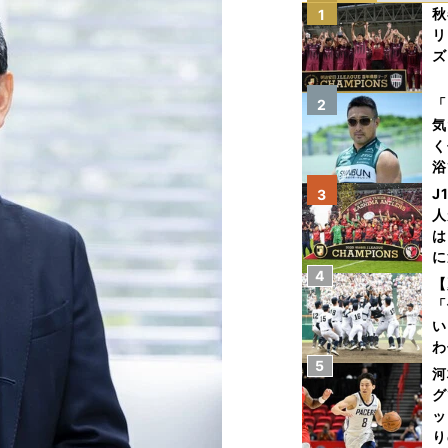
秋
1
リ
ズ
を
「
2
気
く
浴
太
J
3
ァ
人
は
に
4
と
【
「
い
わ
5
だ
河
グ
ッ
り