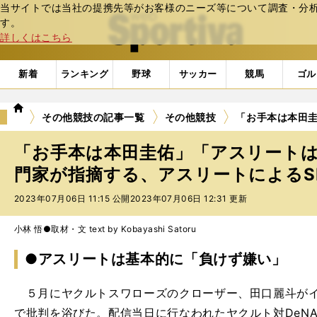
当サイトでは当社の提携先等がお客様のニーズ等について調査・分析し
web Sportiva (webスポルティーバ)
す。
詳しくはこちら
新着
ランキング
野球
サッカー
競馬
ゴル
we
その他競技の記事一覧
その他競技
「お手本は本田圭
b
ス
「お手本は本田圭佑」「アスリート
ポ
ル
門家が指摘する、アスリートによるS
テ
2023年07月06日 11:15 公開
2023年07月06日 12:31 更新
ィ
ー
バ
小林 悟●取材・文 text by Kobayashi Satoru
●アスリートは基本的に「負けず嫌い」
５月にヤクルトスワローズのクローザー、田口麗斗がイ
で批判を浴びた。配信当日に行なわれたヤクルト対DeN