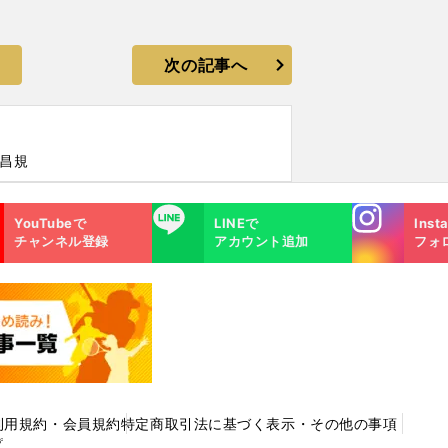
次の記事へ
多昌規
Instagra
LINE
YouTubeで
LINEで
Inst
m
チャンネル登録
アカウント追加
フォ
利用規約・会員規約
特定商取引法に基づく表示・その他の事項
プ