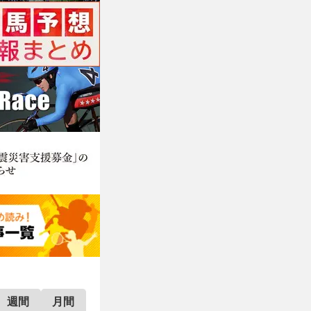
週間
月間