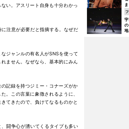
ま
らない。アスリート自身も十分わかっ
越
フ
さ
宇
の
特に注意が必要だと指摘する。なぜだ
地
輔
題
なジャンルの有名人がSNSを使って
しれません。なぜなら、基本的にみん
の記録を持つジミー・コナーズがか
した。この言葉に象徴されるように、
生きてきたので、負けてなるものかと
。
と、闘争心が湧いてくるタイプも多い