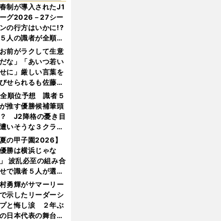
春制が導入されたJ1
ーグ2026－27シー
ンの行方はいかに!?
５人の識者が全順位
大胆予想
お前がラクして生意
だな」「あいつ若い
せに」厳しい言葉を
びせられるも佐藤慎
郎が貫いた誇りとフ
1全順位予想 識者５
ンへの思い
が推す優勝候補筆頭
？ J2降格の憂き目
遭いそうな３クラブ
は？
夏の甲子園2026】
優勝は横浜じゃな
」 波乱必至の組み合
せで識者５人が選ん
優勝校はここだ！
村勇輝がサマーリー
で示したリーダーシ
プと悔し涙 ２年ぶ
の日本代表の舞台を