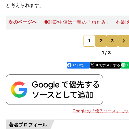
と考えられます」
次のページへ
●誹謗中傷は一種の「ねたみ」 本業
能がたきつけられてしまうというわけか。ずいぶんと前
ビッシュ有がツイッターで「永遠と」と「延々と」の言
次
り、それこそ「延々と」
1
2
3
のページへ
1 / 3
いいね
Xでポストする
line
faceboo
x
k
Googleの「優先ソース」に
著者プロフィール