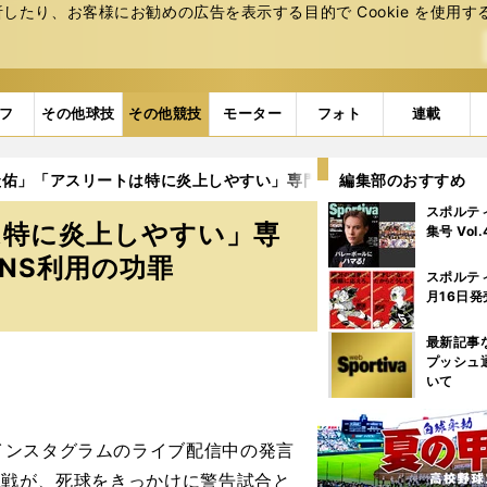
たり、お客様にお勧めの広告を表⽰する⽬的で Cookie を使⽤す
フ
その他球技
その他競技
モーター
フォト
連載
佑」「アスリートは特に炎上しやすい」専門家が指摘する、アスリー
編集部のおすすめ
スポルテ
は特に炎上しやすい」専
集号 Vol
NS利用の功罪
スポルテ
月16日発
最新記事
プッシュ
いて
ンスタグラムのライブ配信中の発言
A戦が、死球をきっかけに警告試合と