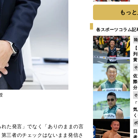
糧
は
もっと
各スポーツコラム記
陸
【
列
黄
し
そ
期
佐
き
際
く
分
代
授
そ
与
「
も
気
く
浴
ボ
られた発言」でなく「ありのままの言
太
日
ァ
、第三者のチェックはないまま発信さ
者