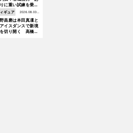
りに重い試練を乗り
え「大胆さ」と「巧
ィギュア
2026.08.03更
」で築いた時代
野昌磨は本田真凜と
新
アイスダンスで新境
を切り開く 高橋大
の証言とも重なる課
と楽しさ
前