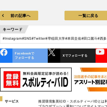
前の記事へ
一覧に戻る
キーワード
#Instagram
#SNS
#Twitter
#早稲田大学
#本田圭佑
#田口麗斗
#西
ebo
X
YouTube
Facebookで
Xでフォローする
ok
フォローする
サービス
推奨環境
集英社ID・スポルティーバIDとは
ブラウザプッシュ通知について
サイトマッ