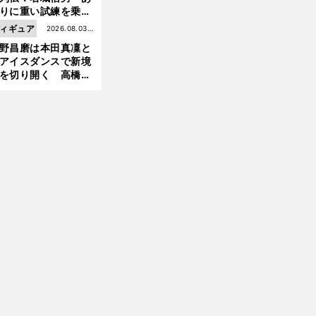
りに重い試練を乗り
え「大胆さ」と「巧
ィギュア
2026.08.03更
」で築いた時代
野昌磨は本田真凜と
新
アイスダンスで新境
を切り開く 高橋大
の証言とも重なる課
と楽しさ
」
前