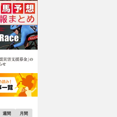
週間
月間