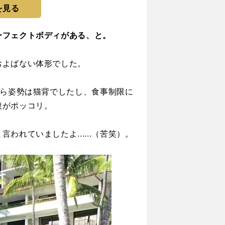
を見る
ーフェクトボディがある、と。
よばない体形でした。
から姿勢は猫背でしたし、食事制限に
腹がポッコリ。
れていましたよ......（苦笑）。