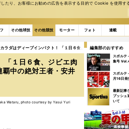
たり、お客様にお勧めの広告を表⽰する⽬的で Cookie を使⽤す
フ
その他球技
その他競技
モーター
フォト
連載
すカラダはディープインパクト！ 「１日６食、ジビエ肉とおはぎ」で
編集部のおすすめ
スポルテ
 「１日６食、ジビエ肉
集号 Vol
連覇中の絶対王者・安井
スポルテ
月16日発
最新記事
プッシュ
いて
 Wataru, photo courtesy by Yasui Yuri