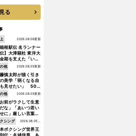
優勝校はここだ！
見る
事
上
2026.08.06更新
箱根駅伝 名ランナー
伝】大津顕杜 東洋大
金期を支えた「いぶ
銀」の存在 最後は同
の他
2026.08.05更新
の設楽兄弟も受賞で
藤慎太郎が描く引き
なかった金栗杯に輝
の美学「弱くなる自
も見せたい」 50
の競輪人生に影響を
の他
2026.08.05更新
える伏見俊昭の死に
お前がラクして生意
言及
だな」「あいつ若い
せに」厳しい言葉を
びせられるも佐藤慎
クシング
2026.08.05更
郎が貫いた誇りとフ
本ボクシング世界王
新
ンへの思い
列伝：名城信男 あ