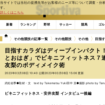
当サイトでは当社の提携先等がお客様のニーズ等について調査・分析し
web Sportiva (webスポルティーバ)
す。
詳しくはこちら
新着
ランキング
野球
サッカー
競馬
ゴル
we
その他競技の記事一覧
その他競技
その他
目指
b
ス
目指すカラダはディープインパクト！
ポ
ル
とおはぎ」でビキニフィットネス７
テ
友梨のボディメイク術
ィ
ー
2023年03月08日 10:40 公開
2023年03月08日 15:06 更新
バ
武松佑季●取材・文 text by Takematsu Yuki
田中 亘●撮影 photo by Tanaka
ビキニフィットネス・安井友梨 インタビュー後編