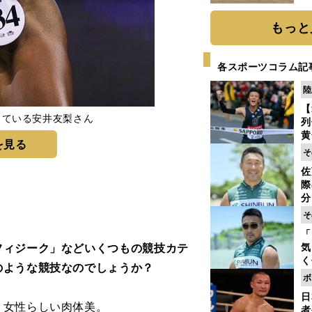
だ
もっと
各スポーツコラム記
陸
【
している安井友梨さん
列
黄
を見る
し
そ
期
佐
き
際
く
分
代
そ
与
「
も
フィジーク」などいくつもの競技カテ
気
く
のような競技なのでしょうか？
浴
ボ
太
日
ァ
女性らしい肉体美。
者