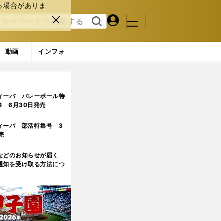
る場合がありま
マイペ
閉じ
検索
メニュ
ー
る
す
ジ
る
動画
インフォ
ビキニフィットネス７連覇中の絶対王者・安井友梨のボディメイク術
ィーバ バレーボール特
.4 6月30日発売
ィーバ 部活特集号 3
売
などのお知らせが届く
通知を受け取る方法につ