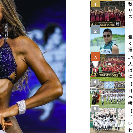
秋
1
リ
ズ
を
「
2
気
く
浴
太
J
3
ァ
人
は
に
4
と
【
目
べ
崎
5
「
【
て
「
い
わ