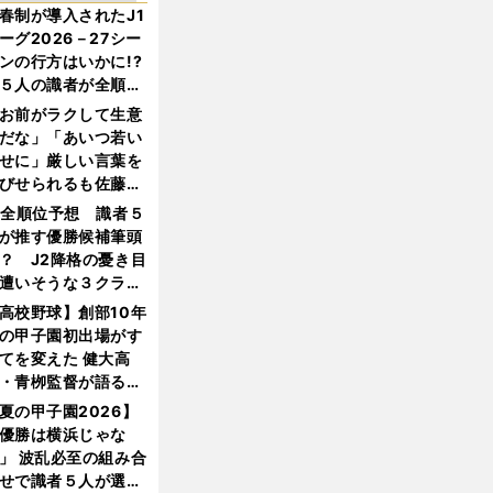
春制が導入されたJ1
ーグ2026－27シー
ンの行方はいかに!?
５人の識者が全順位
大胆予想
お前がラクして生意
だな」「あいつ若い
せに」厳しい言葉を
びせられるも佐藤慎
郎が貫いた誇りとフ
1全順位予想 識者５
ンへの思い
が推す優勝候補筆頭
？ J2降格の憂き目
遭いそうな３クラブ
は？
高校野球】創部10年
の甲子園初出場がす
てを変えた 健大高
・青栁監督が語る
機動破壊」はこうし
夏の甲子園2026】
生まれた
優勝は横浜じゃな
」 波乱必至の組み合
せで識者５人が選ん