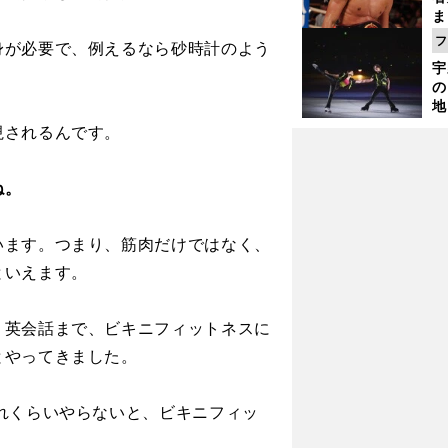
ま
越
フ
が必要で、例えるなら砂時計のよう
さ
宇
の
地
輔
視されるんです。
題
ね。
ます。つまり、筋肉だけではなく、
といえます。
英会話まで、ビキニフィットネスに
とやってきました。
れくらいやらないと、ビキニフィッ
。
い