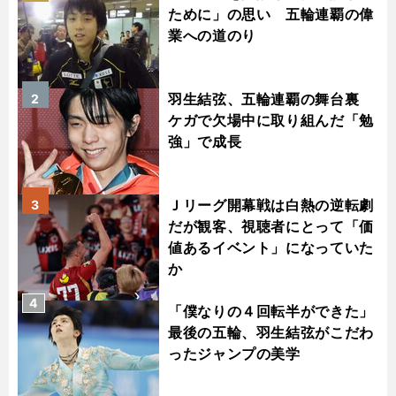
ために」の思い 五輪連覇の偉
業への道のり
羽生結弦、五輪連覇の舞台裏
2
ケガで欠場中に取り組んだ「勉
強」で成長
Ｊリーグ開幕戦は白熱の逆転劇
3
だが観客、視聴者にとって「価
値あるイベント」になっていた
か
4
「僕なりの４回転半ができた」
最後の五輪、羽生結弦がこだわ
ったジャンプの美学