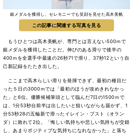
銀メダルを獲得し、セレモニーでも笑顔を見せた高木美帆
この記事に関連する写真を見る
もうひとつは高木美帆が、専門とは言えない500ｍで
銀メダルを獲得したことだ。伸びのある滑りで後半の
400ｍを全選手中最速の26秒71で滑り、37秒12という自
己新記録をたたき出した。
ここまで高木らしい滑りを発揮できず、最初の種目だ
った５日の3000ｍでは「最初のほうが攻めきれなかっ
た」と6位。優勝候補筆頭として臨んだ7日の1500ｍで
は、1分53秒台前半は出したいと狙いながらも届かず、1
分53秒28の五輪新で滑ったイレイン・ブスト（オラン
ダ）に敗れて2位。「悔しい気持ちや悲しい気持ちが交錯
し、あまりポジティブな気持ちになれなかった」と落ち