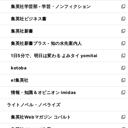
開
ウ
ン
ウ
集英社学芸部 - 学芸・ノンフィクション
く
で
ド
ィ
新
開
ウ
ン
し
集英社ビジネス書
く
で
ド
い
新
開
ウ
ウ
し
集英社新書
く
で
ィ
い
新
開
ン
ウ
し
集英社新書プラス - 知の水先案内人
く
ド
ィ
い
新
ウ
ン
ウ
し
1日5分で、明日は変わる よみタイ yomitai
で
ド
ィ
い
新
開
ウ
ン
ウ
し
kotoba
く
で
ド
ィ
い
新
開
ウ
ン
ウ
し
e!集英社
く
で
ド
ィ
い
新
開
ウ
ン
ウ
し
情報・知識＆オピニオン imidas
く
で
ド
ィ
い
新
開
ウ
ン
ウ
し
ライトノベル・ノベライズ
く
で
ド
ィ
い
開
ウ
ン
ウ
集英社Webマガジン コバルト
く
で
ド
ィ
新
開
ウ
ン
し