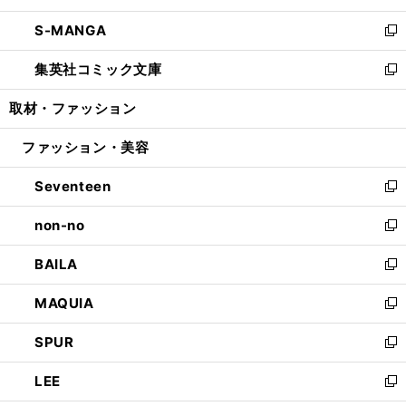
開
ウ
ン
ウ
し
S-MANGA
く
で
ド
ィ
い
新
開
ウ
ン
ウ
し
集英社コミック文庫
く
で
ド
ィ
い
新
開
ウ
ン
ウ
し
取材・ファッション
く
で
ド
ィ
い
開
ウ
ン
ウ
ファッション・美容
く
で
ド
ィ
開
ウ
ン
Seventeen
く
で
ド
新
開
ウ
し
non-no
く
で
い
新
開
ウ
し
BAILA
く
ィ
い
新
ン
ウ
し
MAQUIA
ド
ィ
い
新
ウ
ン
ウ
し
SPUR
で
ド
ィ
い
新
開
ウ
ン
ウ
し
LEE
く
で
ド
ィ
い
新
開
ウ
ン
ウ
し