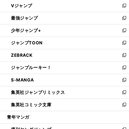
ウ
し
Vジャンプ
ィ
い
新
ン
ウ
し
最強ジャンプ
ド
ィ
い
新
ウ
ン
ウ
し
少年ジャンプ+
で
ド
ィ
い
新
開
ウ
ン
ウ
し
ジャンプTOON
く
で
ド
ィ
い
新
開
ウ
ン
ウ
し
ZEBRACK
く
で
ド
ィ
い
新
開
ウ
ン
ウ
し
ジャンプルーキー！
く
で
ド
ィ
い
新
開
ウ
ン
ウ
し
S-MANGA
く
で
ド
ィ
い
新
開
ウ
ン
ウ
し
集英社ジャンプリミックス
く
で
ド
ィ
い
新
開
ウ
ン
ウ
し
集英社コミック文庫
く
で
ド
ィ
い
新
開
ウ
ン
ウ
し
青年マンガ
く
で
ド
ィ
い
開
ウ
ン
ウ