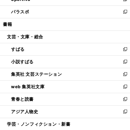
い
新
ウ
ン
ウ
し
パラスポ
で
ド
ィ
い
新
開
ウ
ン
ウ
し
書籍
く
で
ド
ィ
い
開
ウ
ン
ウ
文芸・文庫・総合
く
で
ド
ィ
開
ウ
ン
すばる
く
で
ド
新
開
ウ
し
小説すばる
く
で
い
新
開
ウ
し
集英社 文芸ステーション
く
ィ
い
新
ン
ウ
し
web 集英社文庫
ド
ィ
い
新
ウ
ン
ウ
し
青春と読書
で
ド
ィ
い
新
開
ウ
ン
ウ
し
アジア人物史
く
で
ド
ィ
い
新
開
ウ
ン
ウ
し
学芸・ノンフィクション・新書
く
で
ド
ィ
い