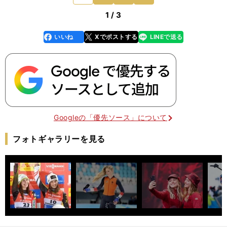
1 / 3
いいね
Xでポストする
LINEで送る
line
faceboo
x
k
Googleの「優先ソース」について
フォトギャラリーを見る