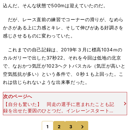
込んだ。そんな状態で500mは迎えていたのだ。
だが、レース直前の練習でコーナーの滑りが、なめら
かさがある上に力感とキレ、そして伸びがある好調さを
感じさせるものに変わっていた。
これまでの自己記録は、2019年３月に標高1034ｍの
カルガリーで出した37秒22。それを今回は低地の北京
で、なおかつ気圧が1023ヘクトパスカル（気圧が高いと
空気抵抗が多い）という条件で、０秒１も上回った。こ
れは信じられないような出来事だった。
次のページへ
【自分も驚いた】 同走の選手に恵まれたことも記
録を出せた要因のひとつだ。インレーンスタートだ
ったバネッサ・ヘルツォーク（オーストリア）は、
今季やや不調だったが、世界歴代6位の36秒83の
次
1
2
3
のページへ
タイムを持っ