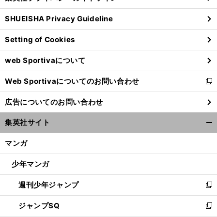
る
ウ
SHUEISHA Privacy Guideline
ィ
ン
Setting of Cookies
ド
ウ
web Sportivaについて
で
開
Web Sportivaについてのお問い合わせ
く
新
し
広告についてのお問い合わせ
い
ウ
集英社サイト
ィ
開
ン
く/
マンガ
ド
閉
ウ
じ
少年マンガ
で
る
開
週刊少年ジャンプ
く
新
し
ジャンプSQ
い
新