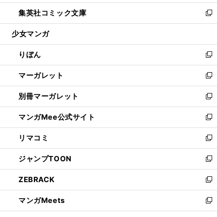
開
ウ
ン
ウ
し
集英社コミック文庫
く
で
ド
ィ
い
新
開
ウ
ン
ウ
し
少女マンガ
く
で
ド
ィ
い
開
ウ
ン
ウ
りぼん
く
で
ド
ィ
新
開
ウ
ン
し
マーガレット
く
で
ド
い
新
開
ウ
ウ
し
別冊マーガレット
く
で
ィ
い
新
開
ン
ウ
し
マンガMee公式サイト
く
ド
ィ
い
新
ウ
ン
ウ
し
リマコミ
で
ド
ィ
い
新
開
ウ
ン
ウ
し
ジャンプTOON
く
で
ド
ィ
い
新
開
ウ
ン
ウ
し
ZEBRACK
く
で
ド
ィ
い
新
開
ウ
ン
ウ
し
マンガMeets
く
で
ド
ィ
い
新
開
ウ
ン
ウ
し