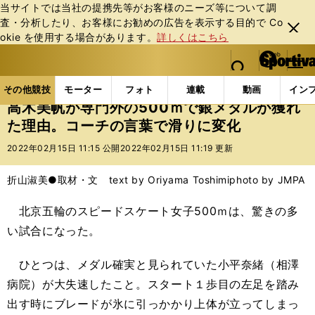
当サイトでは当社の提携先等がお客様のニーズ等について調
査・分析したり、お客様にお勧めの広告を表⽰する⽬的で Co
閉じ
okie を使⽤する場合があります。
詳しくはこちら
る
マイペ
web Sportiva (webスポルティーバ)
検索
メニュ
we
ー
その他競技の記事一覧
その他競技
冬季競技
高
b
ジ
その他競技
モーター
フォト
連載
動画
イン
ス
高木美帆が専門外の500ｍで銀メダルが獲れ
ポ
た理由。コーチの言葉で滑りに変化
ル
テ
2022年02月15日 11:15 公開
2022年02月15日 11:19 更新
ィ
ー
折山淑美●取材・文 text by Oriyama Toshimi
photo by JMPA
バ
北京五輪のスピードスケート女子500ｍは、驚きの多
い試合になった。
ひとつは、メダル確実と見られていた小平奈緒（相澤
病院）が大失速したこと。スタート１歩目の左足を踏み
出す時にブレードが氷に引っかかり上体が立ってしまっ