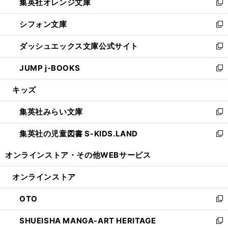
集英社オレンジ文庫
く
で
ド
い
新
開
ウ
ウ
し
シフォン文庫
く
で
ィ
い
新
開
ン
ウ
し
ダッシュエックス文庫公式サイト
く
ド
ィ
い
新
ウ
ン
ウ
し
JUMP j-BOOKS
で
ド
ィ
い
新
開
ウ
ン
ウ
し
キッズ
く
で
ド
ィ
い
開
ウ
ン
ウ
集英社みらい文庫
く
で
ド
ィ
新
開
ウ
ン
し
集英社の児童図書 S-KIDS.LAND
く
で
ド
い
新
開
ウ
ウ
し
オンラインストア・
その他WEBサービス
く
で
ィ
い
開
ン
ウ
オンラインストア
く
ド
ィ
ウ
ン
OTO
で
ド
新
開
ウ
し
SHUEISHA MANGA-ART HERITAGE
く
で
い
新