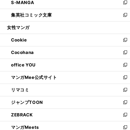
S-MANGA
く
で
ド
ィ
い
新
開
ウ
ン
ウ
し
集英社コミック文庫
く
で
ド
ィ
い
新
開
ウ
ン
ウ
し
女性マンガ
く
で
ド
ィ
い
開
ウ
ン
ウ
Cookie
く
で
ド
ィ
新
開
ウ
ン
し
Cocohana
く
で
ド
い
新
開
ウ
ウ
し
office YOU
く
で
ィ
い
新
開
ン
ウ
し
マンガMee公式サイト
く
ド
ィ
い
新
ウ
ン
ウ
し
リマコミ
で
ド
ィ
い
新
開
ウ
ン
ウ
し
ジャンプTOON
く
で
ド
ィ
い
新
開
ウ
ン
ウ
し
ZEBRACK
く
で
ド
ィ
い
新
開
ウ
ン
ウ
し
マンガMeets
く
で
ド
ィ
い
新