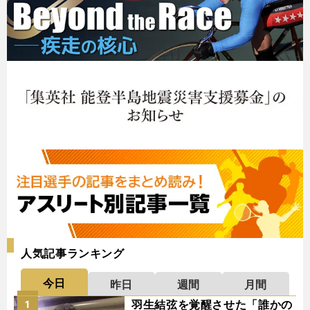
人気記事ランキング
今日
昨日
週間
月間
羽生結弦を覚醒させた「誰かの
1