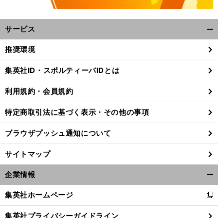
サービス
開
く/
推奨環境
閉
じ
集英社ID・スポルティーバIDとは
る
。
、
前
利用規約・会員規約
へ
特定商取引法に基づく表示・その他の事項
ブラウザプッシュ通知について
サイトマップ
企業情報
開
く/
集英社ホームページ
新
閉
し
じ
集英社プライバシーガイドライン
い