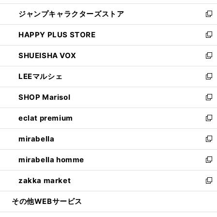
開
ウ
し
ジャンプキャラクターズストア
く
ィ
い
新
ン
ウ
し
HAPPY PLUS STORE
ド
ィ
い
新
ウ
ン
ウ
し
SHUEISHA VOX
で
ド
ィ
い
新
開
ウ
ン
ウ
し
LEEマルシェ
く
で
ド
ィ
い
新
開
ウ
ン
ウ
し
SHOP Marisol
く
で
ド
ィ
い
新
開
ウ
ン
ウ
し
eclat premium
く
で
ド
ィ
い
新
開
ウ
ン
ウ
し
mirabella
く
で
ド
ィ
い
新
開
ウ
ン
ウ
し
mirabella homme
く
で
ド
ィ
い
新
開
ウ
ン
ウ
し
zakka market
く
で
ド
ィ
い
新
開
ウ
ン
ウ
し
その他WEBサービス
く
で
ド
ィ
い
開
ウ
ン
ウ