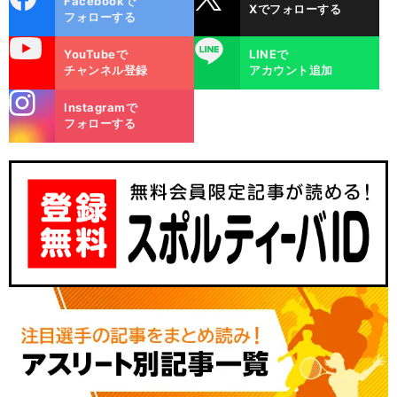
Facebookで
Xでフォローする
ok
フォローする
uTube
LINE
YouTubeで
LINEで
チャンネル登録
アカウント追加
stagra
Instagramで
m
フォローする