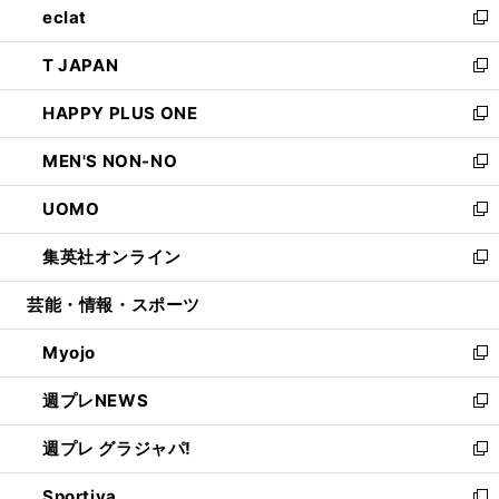
eclat
く
で
ド
ィ
い
新
開
ウ
ン
ウ
し
T JAPAN
く
で
ド
ィ
い
新
開
ウ
ン
ウ
し
HAPPY PLUS ONE
く
で
ド
ィ
い
新
開
ウ
ン
ウ
し
MEN'S NON-NO
く
で
ド
ィ
い
新
開
ウ
ン
ウ
し
UOMO
く
で
ド
ィ
い
新
開
ウ
ン
ウ
し
集英社オンライン
く
で
ド
ィ
い
新
開
ウ
ン
ウ
し
芸能・情報・スポーツ
く
で
ド
ィ
い
開
ウ
ン
ウ
Myojo
く
で
ド
ィ
新
開
ウ
ン
し
週プレNEWS
く
で
ド
い
新
開
ウ
ウ
し
週プレ グラジャパ!
く
で
ィ
い
新
開
ン
ウ
し
Sportiva
く
ド
ィ