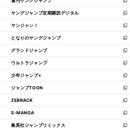
週刊ヤングジャンプ
く
で
ド
ィ
新
開
ウ
ン
し
ヤングジャンプ定期購読デジタル
く
で
ド
い
新
開
ウ
ウ
し
ヤンジャン！
く
で
ィ
い
新
開
ン
ウ
し
となりのヤングジャンプ
く
ド
ィ
い
新
ウ
ン
ウ
し
グランドジャンプ
で
ド
ィ
い
新
開
ウ
ン
ウ
し
ウルトラジャンプ
く
で
ド
ィ
い
新
開
ウ
ン
ウ
し
少年ジャンプ+
く
で
ド
ィ
い
新
開
ウ
ン
ウ
し
ジャンプTOON
く
で
ド
ィ
い
新
開
ウ
ン
ウ
し
ZEBRACK
く
で
ド
ィ
い
新
開
ウ
ン
ウ
し
S-MANGA
く
で
ド
ィ
い
新
開
ウ
ン
ウ
し
集英社ジャンプリミックス
く
で
ド
ィ
い
新