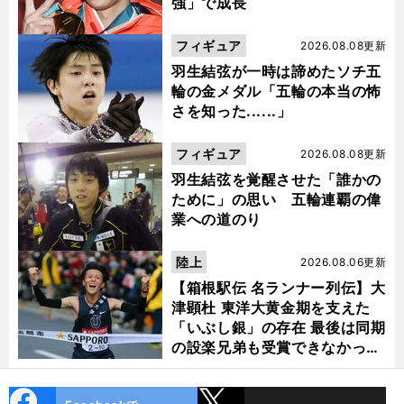
強」で成長
フィギュア
2026.08.08更新
羽生結弦が一時は諦めたソチ五
輪の金メダル「五輪の本当の怖
さを知った......」
フィギュア
2026.08.08更新
羽生結弦を覚醒させた「誰かの
ために」の思い 五輪連覇の偉
業への道のり
陸上
2026.08.06更新
【箱根駅伝 名ランナー列伝】大
津顕杜 東洋大黄金期を支えた
「いぶし銀」の存在 最後は同期
の設楽兄弟も受賞できなかった
金栗杯に輝く
cebo
X